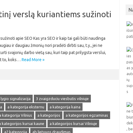
N
inį verslą kuriantiems sužinoti
sužinoti apie SEO Kas yra SEO ir kaip tai gali būti naudinga
au ir daugiau žmonių nori pradėti dirbti sau, t.y., jei ne
urti svajonių darbo vietą sau, kuri taip pat prilygsta verslui,
nt to, koks…
Read More »
 lygio signalizacija
3 zvaigzduciu viesbutis vilniuje
ja
a kategorija eksternu
a kategorija kaina
a kategorija Vilnius
a kategorijos
a kategorijos egzaminas
a kategorijos kursai kaune
a kategorijos kursai Vilniuje
a2 kategorija
ab lietuvos draudimas