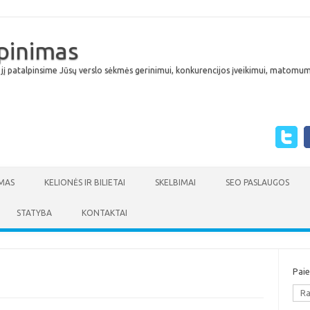
lpinimas
 jį patalpinsime Jūsų verslo sėkmės gerinimui, konkurencijos įveikimui, matomumu
Skip to content
MAS
KELIONĖS IR BILIETAI
SKELBIMAI
SEO PASLAUGOS
STATYBA
KONTAKTAI
Pai