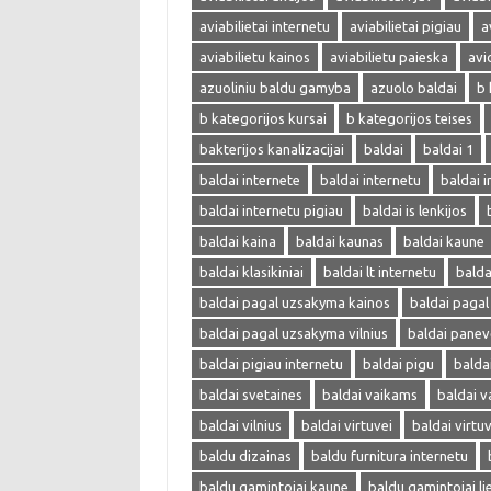
aviabilietai internetu
aviabilietai pigiau
a
aviabilietu kainos
aviabilietu paieska
avi
azuoliniu baldu gamyba
azuolo baldai
b 
b kategorijos kursai
b kategorijos teises
bakterijos kanalizacijai
baldai
baldai 1
baldai internete
baldai internetu
baldai i
baldai internetu pigiau
baldai is lenkijos
baldai kaina
baldai kaunas
baldai kaune
baldai klasikiniai
baldai lt internetu
bald
baldai pagal uzsakyma kainos
baldai paga
baldai pagal uzsakyma vilnius
baldai panev
baldai pigiau internetu
baldai pigu
balda
baldai svetaines
baldai vaikams
baldai v
baldai vilnius
baldai virtuvei
baldai virtu
baldu dizainas
baldu furnitura internetu
baldu gamintojai kaune
baldu gamintojai li