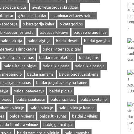
viabilietai pigus
aviabilietai pigus skrydziai
obilietai
ąžuoliniai baldai
azuoliniai virtuves baldai
kategorija
b kategorija kaina
b kategorijos
b kategorijos testai
bagažas lėktuve
bagazo draudimas
baldai akcija
baldai alytuje
baldai deveti
baldai gamyba
nternetu issimoketinai
baldai internetu pigiai
baldai ispardavimas
baldai issimoketinai
baldai jums
baldai kaune pigiau
baldai klaipeda
baldai klaipedoje
ai miegamojo
baldai namams
baldai pagal užsakymą
l uzsakyma kaunas
baldai pagal uzsakyma kaune
ėžyje
baldai panevezys
baldai pigiau
i pigus
baldai siauliuose
baldai spintos
baldai svetainei
aikams vilniuje
baldai vilniuje
baldai vilniuje kainos
ves
baldai visiems
baldai.lt kaunas
baldai.lt vilnius
baldu furnitura vilniuje
baldų gamintojai
etuvoje
baldu gamintojai vilniuje
baldų gamyba