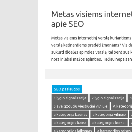
Metas visiems internet
apie SEO
Metas visiems internetinį verslą kuriantiems 
verslą ketinantiems pradėti žmonėms? Vis daugi
sukurti didelės apimties verslą, tai bent susik
nors ir labai mažos apimties. Tačiau nepaisa
SEO paslaugos
1 lygio signalizacija
2 lygio signalizacija
3
5 zvaigzduciu viesbuciai vilniuje
A kategori
a kategorija kaunas
a kategorija vilniuje
a kategorijos kaina
a kategorijos kursai
a kategorijos laikymas
a kategorijos teises