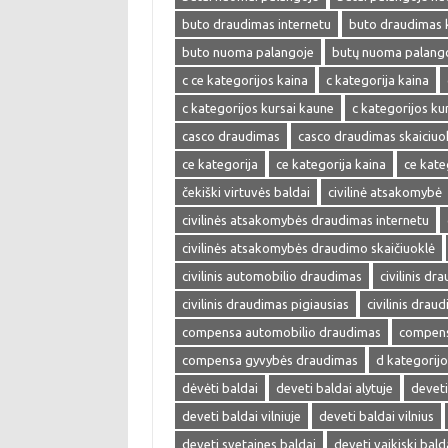
buto draudimas internetu
buto draudimas 
buto nuoma palangoje
butų nuoma palang
c ce kategorijos kaina
c kategorija kaina
c kategorijos kursai kaune
c kategorijos kur
casco draudimas
casco draudimas skaiciuo
ce kategorija
ce kategorija kaina
ce kate
čekiški virtuvės baldai
civilinė atsakomybė
civilinės atsakomybės draudimas internetu
civilinės atsakomybės draudimo skaičiuoklė
civilinis automobilio draudimas
civilinis dr
civilinis draudimas pigiausias
civilinis drau
compensa automobilio draudimas
compens
compensa gyvybės draudimas
d kategorijo
dėvėti baldai
deveti baldai alytuje
deveti
deveti baldai vilniuje
deveti baldai vilnius
deveti svetaines baldai
deveti vaikiski bald