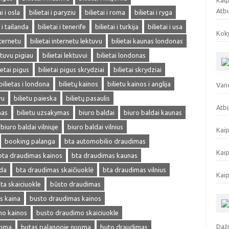
Kaip
Atb
ai i osla
bilietai i paryziu
bilietai i roma
bilietai i ryga
i i tailanda
bilietai i tenerife
bilietai i turkija
bilietai i usa
Koky
nternetu
bilietai internetu lektuvu
bilietai kaunas londonas
ektuvu pigiau
bilietai lektuvui
bilietai londonas
ietai pigus
bilietai pigus skrydziai
bilietai skrydziai
bilietas i londona
bilietų kainos
bilietu kainos i anglija
Vand
vu
bilietu paieska
bilietų pasaulis
Atbu
mas
bilietu uzsakymas
biuro baldai
biuro baldai kaunas
biuro baldai vilniuje
biuro baldai vilnius
Kaip
booking palanga
bta automobilio draudimas
Kaip
bta draudimas kainos
bta draudimas kaunas
eda
bta draudimas skaičiuoklė
bta draudimas vilnius
Kaip
ta skaiciuokle
būsto draudimas
s kaina
busto draudimas kainos
mo kainos
busto draudimo skaiciuokle
Dažn
uoma
butas palangoje nuoma
buto draudimas