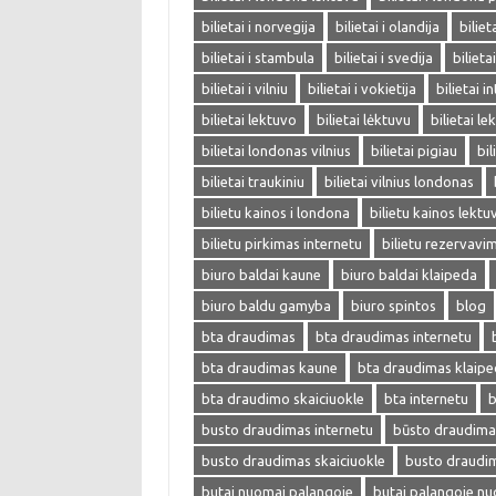
bilietai i norvegija
bilietai i olandija
biliet
bilietai i stambula
bilietai i svedija
bilieta
bilietai i vilniu
bilietai i vokietija
bilietai i
bilietai lektuvo
bilietai lėktuvu
bilietai l
bilietai londonas vilnius
bilietai pigiau
bil
bilietai traukiniu
bilietai vilnius londonas
bilietu kainos i londona
bilietu kainos lektu
bilietu pirkimas internetu
bilietu rezervavi
biuro baldai kaune
biuro baldai klaipeda
biuro baldu gamyba
biuro spintos
blog
bta draudimas
bta draudimas internetu
bta draudimas kaune
bta draudimas klaip
bta draudimo skaiciuokle
bta internetu
b
busto draudimas internetu
būsto draudima
busto draudimas skaiciuokle
busto draudi
butai nuomai palangoje
butai palangoje n