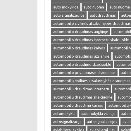
auto mokyklos
auto nuoma
auto nuoma 
auto signalizacijos
autodraudimas
autom
automobilio civilinės atsakomybės draudimas
automobilio draudimas anglijoje
automobil
automobilio draudimas internetu skaiciuokle
automobilio draudimas kainos
automobilio
automobilio draudimas uzsienyje
automobi
automobilio draudimo skaičiuoklė
automobi
automobilio privalomasis draudimas
autom
automobilių civilinės atsakomybės draudimas
automobiliu draudimas internetu
automobil
automobilių draudimas skaičiuoklė
automob
automobiliu draudimu kainos
automobilių 
automokykla
automokykla vilniuje
autom
autosignalizacija
autosignalizacijos
avia 
aviabilietai akcijos
aviabilietai i jav
aviabi