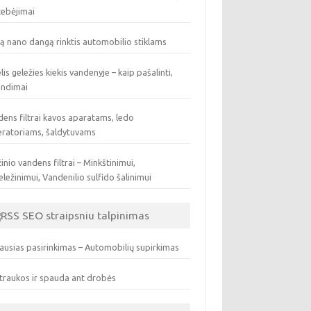
tebėjimai
ą nano dangą rinktis automobilio stiklams
lis geležies kiekis vandenyje – kaip pašalinti,
endimai
ens filtrai kavos aparatams, ledo
eratoriams, šaldytuvams
inio vandens filtrai – Minkštinimui,
ležinimui, Vandenilio sulfido šalinimui
SEO straipsniu talpinimas
ausias pasirinkimas – Automobilių supirkimas
traukos ir spauda ant drobės