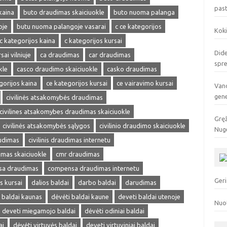
pas
kaina
buto draudimas skaiciuokle
buto nuoma palanga
oje
butu nuoma palangoje vasarai
c ce kategorijos
Koki
c kategorijos kaina
c kategorijos kursai
Dide
sai vilniuje
ca draudimas
car draudimas
spr
kle
casco draudimo skaiciuokle
casko draudimas
gorijos kaina
ce kategorijos kursai
ce vairavimo kursai
Vand
gen
civilinės atsakomybės draudimas
civilines atsakomybes draudimas skaiciuokle
Gręž
civilinės atsakomybės sąlygos
civilinio draudimo skaiciuokle
Nuge
audimas
civilinis draudimas internetu
dimas skaiciuokle
cmr draudimas
a draudimas
compensa draudimas internetu
Geri
s kursai
dalios baldai
darbo baldai
darudimas
 baldai kaunas
dėvėti baldai kaune
deveti baldai utenoje
Nuo
deveti miegamojo baldai
dėvėti odiniai baldai
ai
dėvėti virtuvės baldai
deveti virtuviniai baldai