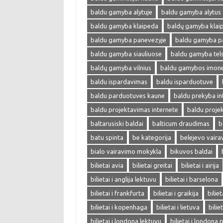
baldu gamyba alytuje
baldu gamyba alytus
baldu gamyba klaipeda
baldų gamyba klai
baldu gamyba panevezyje
baldu gamyba p
baldu gamyba siauliuose
baldu gamyba tel
baldų gamyba vilnius
baldu gamybos imon
baldu ispardavimas
baldu isparduotuve
baldu parduotuves kaune
baldu prekyba in
baldu projektavimas internete
baldu proje
baltarusiski baldai
balticum draudimas
b
batu spinta
be kategorija
belejevo vair
bialo vairavimo mokykla
bikuvos baldai
bilietai avia
bilietai greitai
bilietai i airija
bilietai i anglija lektuvu
bilietai i barselona
bilietai i frankfurta
bilietai i graikija
biliet
bilietai i kopenhaga
bilietai i lietuva
bilie
bilietai i londona lektuvu
bilietai i londona 