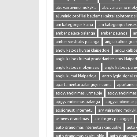
abc vairavimo mokykla
abc vairavimo mok
aliuminio profiliai baldams Raktai spintoms: s
am kategorijos kaina
am kategorijos teises
amber palace palanga
amber palanga
am
amber viesbutis palanga
anglu kalbos gra
anglu kalbos kursai klaipedoje
anglu kalbo
anglu kalbos kursai pradedantiesiems klaiped
anglu kalbos mokymasis
anglu kalbos pam
anglu kursai klaipedoje
antro lygio signaliza
apartamentai palangoje nuoma
apartament
apgyvendinimas jurmaloje
apgyvendinimas 
apgyvendinimas palanga
apgyvendinimas 
apsidrausti internetu
arv vairavimo mokykl
asmens draudimas
atostogos palangoje
auto draudimas internetu skaiciuokle
auto 
auto draudimas skaiciuokle
auto draudima