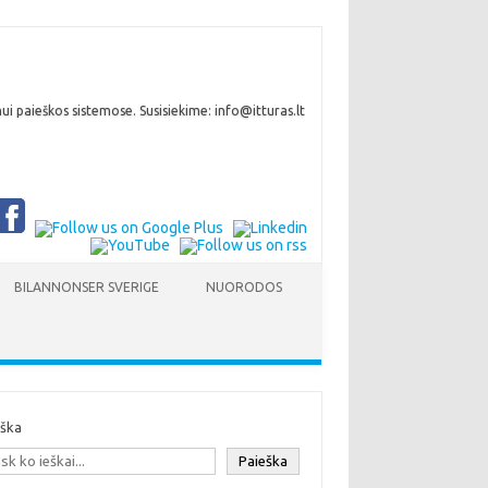
i paieškos sistemose. Susisiekime: info@itturas.lt
BILANNONSER SVERIGE
NUORODOS
eška
Paieška