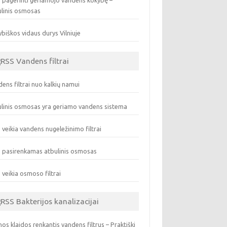
 pagerinti geriamojo vandens kokybę –
ulinis osmosas
biškos vidaus durys Vilniuje
Vandens filtrai
ens filtrai nuo kalkių namui
linis osmosas yra geriamo vandens sistema
 veikia vandens nugeležinimo filtrai
 pasirenkamas atbulinis osmosas
 veikia osmoso filtrai
Bakterijos kanalizacijai
os klaidos renkantis vandens filtrus – Praktiški