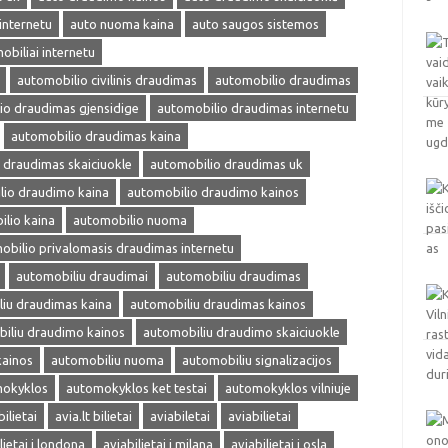
internetu
auto nuoma kaina
auto saugos sistemos
obiliai internetu
automobilio civilinis draudimas
automobilio draudimas
io draudimas gjensidige
automobilio draudimas internetu
automobilio draudimas kaina
 draudimas skaiciuokle
automobilio draudimas uk
lio draudimo kaina
automobilio draudimo kainos
lio kaina
automobilio nuoma
obilio privalomasis draudimas internetu
automobiliu draudimai
automobiliu draudimas
iu draudimas kaina
automobiliu draudimas kainos
iliu draudimo kainos
automobiliu draudimo skaiciuokle
kainos
automobiliu nuoma
automobiliu signalizacijos
okyklos
automokyklos ket testai
automokyklos vilniuje
bilietai
avia.lt bilietai
aviabiletai
aviabilietai
lietai i londona
aviabilietai i milana
aviabilietai i osla