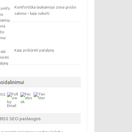
Komfortiška laukiamojo zona grožio
salonui – kaip sukurti
Kaip prižiūrėti patalynę
asidalinimui
SEO paslaugos