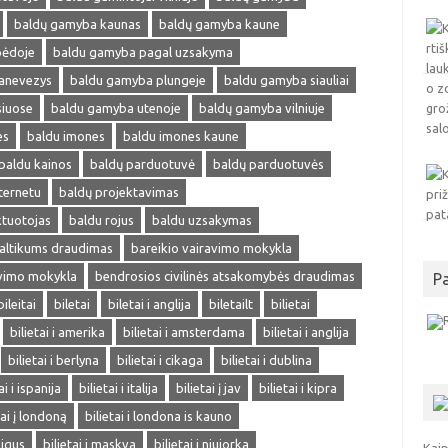
baldų gamyba kaunas
baldų gamyba kaune
pėdoje
baldu gamyba pagal uzsakyma
anevezys
baldu gamyba plungeje
baldu gamyba siauliai
siuose
baldu gamyba utenoje
baldų gamyba vilniuje
es
baldu imones
baldu imones kaune
baldu kainos
baldų parduotuvė
baldų parduotuvės
ternetu
baldų projektavimas
ktuotojas
baldu rojus
baldu uzsakymas
altikums draudimas
bareikio vairavimo mokykla
avimo mokykla
bendrosios civilinės atsakomybės draudimas
P
bileitai
biletai
biletai i anglija
biletailt
bilietai
bilietai i amerika
bilietai i amsterdama
bilietai i anglija
bilietai i berlyna
bilietai i cikaga
bilietai i dublina
ai i ispanija
bilietai i italija
bilietai į jav
bilietai i kipra
tai į londoną
bilietai i londona is kauno
pigus
bilietai i maskva
bilietai i niujorka