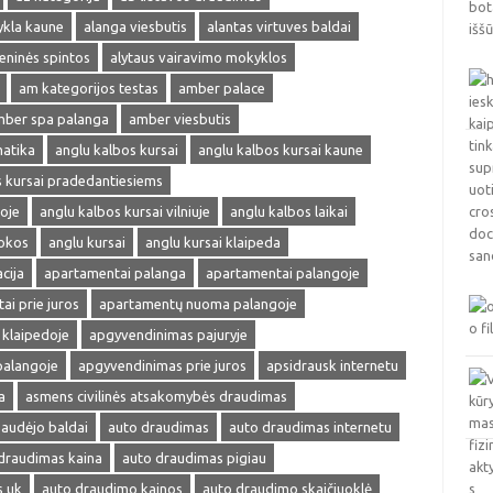
ykla kaune
alanga viesbutis
alantas virtuves baldai
ieninės spintos
alytaus vairavimo mokyklos
am kategorijos testas
amber palace
ber spa palanga
amber viesbutis
matika
anglu kalbos kursai
anglu kalbos kursai kaune
s kursai pradedantiesiems
oje
anglu kalbos kursai vilniuje
anglu kalbos laikai
okos
anglu kursai
anglu kursai klaipeda
cija
apartamentai palanga
apartamentai palangoje
ai prie juros
apartamentų nuoma palangoje
klaipedoje
apgyvendinimas pajuryje
palangoje
apgyvendinimas prie juros
apsidrausk internetu
a
asmens civilinės atsakomybės draudimas
audėjo baldai
auto draudimas
auto draudimas internetu
draudimas kaina
auto draudimas pigiau
s uk
auto draudimo kainos
auto draudimo skaičiuoklė