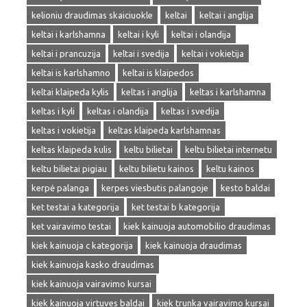
kelioniu draudimas skaiciuokle
keltai
keltai i anglija
keltai i karlshamna
keltai i kyli
keltai i olandija
keltai i prancuzija
keltai i svedija
keltai i vokietija
keltai is karlshamno
keltai is klaipedos
keltai klaipeda kylis
keltas i anglija
keltas i karlshamna
keltas i kyli
keltas i olandija
keltas i svedija
keltas i vokietija
keltas klaipeda karlshamnas
keltas klaipeda kulis
keltu bilietai
keltu bilietai internetu
keltu bilietai pigiau
keltu bilietu kainos
keltu kainos
kerpė palanga
kerpes viesbutis palangoje
kesto baldai
ket testai a kategorija
ket testai b kategorija
ket vairavimo testai
kiek kainuoja automobilio draudimas
kiek kainuoja c kategorija
kiek kainuoja draudimas
kiek kainuoja kasko draudimas
kiek kainuoja vairavimo kursai
kiek kainuoja virtuves baldai
kiek trunka vairavimo kursai