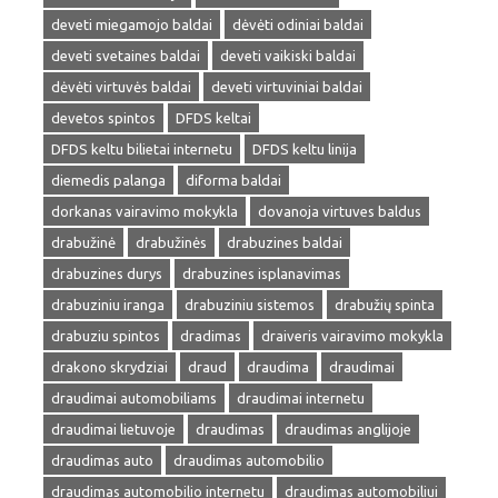
deveti miegamojo baldai
dėvėti odiniai baldai
deveti svetaines baldai
deveti vaikiski baldai
dėvėti virtuvės baldai
deveti virtuviniai baldai
devetos spintos
DFDS keltai
DFDS keltu bilietai internetu
DFDS keltu linija
diemedis palanga
diforma baldai
dorkanas vairavimo mokykla
dovanoja virtuves baldus
drabužinė
drabužinės
drabuzines baldai
drabuzines durys
drabuzines isplanavimas
drabuziniu iranga
drabuziniu sistemos
drabužių spinta
drabuziu spintos
dradimas
draiveris vairavimo mokykla
drakono skrydziai
draud
draudima
draudimai
draudimai automobiliams
draudimai internetu
draudimai lietuvoje
draudimas
draudimas anglijoje
draudimas auto
draudimas automobilio
draudimas automobilio internetu
draudimas automobiliui