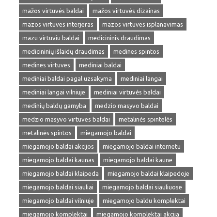
mažos virtuvės baldai
mažos virtuvės dizainas
mazos virtuves interjeras
mazos virtuves isplanavimas
mazu virtuviu baldai
medicininis draudimas
medicininių išlaidų draudimas
medines spintos
medines virtuves
mediniai baldai
mediniai baldai pagal uzsakyma
mediniai langai
mediniai langai vilniuje
mediniai virtuvės baldai
medinių baldų gamyba
medzio masyvo baldai
medzio masyvo virtuves baldai
metalinės spintelės
metalinės spintos
miegamojo baldai
miegamojo baldai akcijos
miegamojo baldai internetu
miegamojo baldai kaunas
miegamojo baldai kaune
miegamojo baldai klaipeda
miegamojo baldai klaipedoje
miegamojo baldai siauliai
miegamojo baldai siauliuose
miegamojo baldai vilniuje
miegamojo baldu komplektai
miegamojo komplektai
miegamojo komplektai akcija