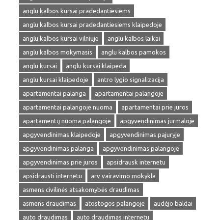
anglu kalbos kursai pradedantiesiems
anglu kalbos kursai pradedantiesiems klaipedoje
anglu kalbos kursai vilniuje
anglu kalbos laikai
anglu kalbos mokymasis
anglu kalbos pamokos
anglu kursai
anglu kursai klaipeda
anglu kursai klaipedoje
antro lygio signalizacija
apartamentai palanga
apartamentai palangoje
apartamentai palangoje nuoma
apartamentai prie juros
apartamentų nuoma palangoje
apgyvendinimas jurmaloje
apgyvendinimas klaipedoje
apgyvendinimas pajuryje
apgyvendinimas palanga
apgyvendinimas palangoje
apgyvendinimas prie juros
apsidrausk internetu
apsidrausti internetu
arv vairavimo mokykla
asmens civilinės atsakomybės draudimas
asmens draudimas
atostogos palangoje
audėjo baldai
auto draudimas
auto draudimas internetu