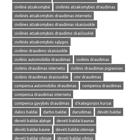
civilinė atsakomybė
civilinės atsakomybės draudimas
civilinės atsakomybės draudimas internetu
civilines atsakomybes draudimas skaiciuokle
civilinės atsakomybės draudimo skaičiuoklė
civilinės atsakomybės sąlygos
civilinio draudimo skaiciuokle
civilinis automobilio draudimas
civilinis draudimas
civilinis draudimas internetu
civilinis draudimas pigiausias
civilinis draudimas skaiciuokle
cmr draudimas
compensa automobilio draudimas
compensa draudimas
compensa draudimas internetu
compensa gyvybės draudimas
d kategorijos kursai
dalios baldai
darbo baldai
darudimas
dėvėti baldai
deveti baldai alytuje
deveti baldai kaunas
dėvėti baldai kaune
deveti baldai utenoje
deveti baldai vilniuje
deveti baldai vilnius