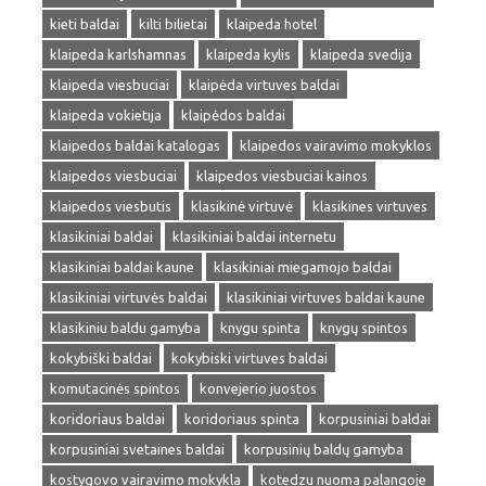
kieti baldai
kilti bilietai
klaipeda hotel
klaipeda karlshamnas
klaipeda kylis
klaipeda svedija
klaipeda viesbuciai
klaipėda virtuves baldai
klaipeda vokietija
klaipėdos baldai
klaipedos baldai katalogas
klaipedos vairavimo mokyklos
klaipedos viesbuciai
klaipedos viesbuciai kainos
klaipedos viesbutis
klasikinė virtuvė
klasikines virtuves
klasikiniai baldai
klasikiniai baldai internetu
klasikiniai baldai kaune
klasikiniai miegamojo baldai
klasikiniai virtuvės baldai
klasikiniai virtuves baldai kaune
klasikiniu baldu gamyba
knygu spinta
knygų spintos
kokybiški baldai
kokybiski virtuves baldai
komutacinės spintos
konvejerio juostos
koridoriaus baldai
koridoriaus spinta
korpusiniai baldai
korpusiniai svetaines baldai
korpusinių baldų gamyba
kostygovo vairavimo mokykla
kotedzu nuoma palangoje