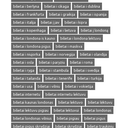
bilietai i berlyna
bilietai i cikaga
bilietai i dublina
bilietai i frankfurta
bilietai i graikija
bilietai i ispanija
bilietai i italija
bilietai į jav
bilietai i kipra
bilietai i kopenhaga
bilietai i lietuva
bilietai į londoną
bilietai i londona is kauno
bilietai i londona lektuvu
bilietai i londona pigus
bilietai i maskva
bilietai i niujorka
bilietai i norvegija
bilietai i olandija
bilietai i osla
bilietai i paryziu
bilietai i roma
bilietai i ryga
bilietai i stambula
bilietai i svedija
bilietai i tailanda
bilietai i tenerife
bilietai i turkija
bilietai i usa
bilietai i vilniu
bilietai i vokietija
bilietai internetu
bilietai internetu lektuvu
bilietai kaunas londonas
bilietai lektuvo
bilietai lėktuvu
bilietai lektuvu pigiau
bilietai lektuvui
bilietai londonas
bilietai londonas vilnius
bilietai pigiau
bilietai pigus
bilietai pigus skrydziai
bilietai skrydziai
bilietai traukiniu