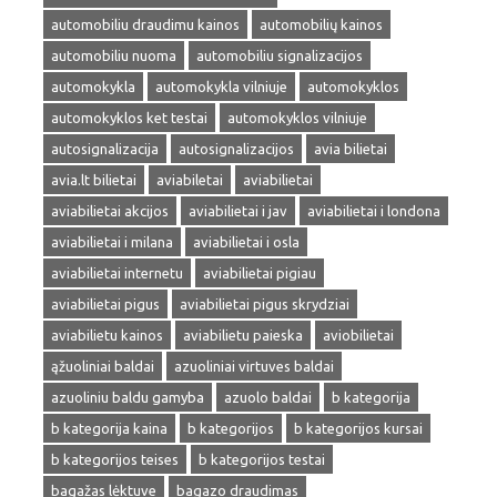
automobiliu draudimu kainos
automobilių kainos
automobiliu nuoma
automobiliu signalizacijos
automokykla
automokykla vilniuje
automokyklos
automokyklos ket testai
automokyklos vilniuje
autosignalizacija
autosignalizacijos
avia bilietai
avia.lt bilietai
aviabiletai
aviabilietai
aviabilietai akcijos
aviabilietai i jav
aviabilietai i londona
aviabilietai i milana
aviabilietai i osla
aviabilietai internetu
aviabilietai pigiau
aviabilietai pigus
aviabilietai pigus skrydziai
aviabilietu kainos
aviabilietu paieska
aviobilietai
ąžuoliniai baldai
azuoliniai virtuves baldai
azuoliniu baldu gamyba
azuolo baldai
b kategorija
b kategorija kaina
b kategorijos
b kategorijos kursai
b kategorijos teises
b kategorijos testai
bagažas lėktuve
bagazo draudimas