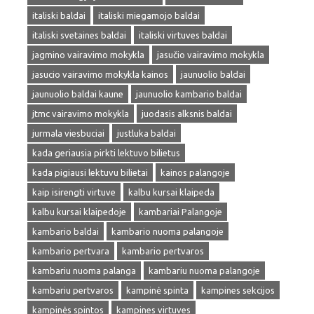
italiski baldai
italiski miegamojo baldai
italiski svetaines baldai
italiski virtuves baldai
jagmino vairavimo mokykla
jasučio vairavimo mokykla
jasucio vairavimo mokykla kainos
jaunuolio baldai
jaunuolio baldai kaune
jaunuolio kambario baldai
jtmc vairavimo mokykla
juodasis alksnis baldai
jurmala viesbuciai
justluka baldai
kada geriausia pirkti lektuvo bilietus
kada pigiausi lektuvu bilietai
kainos palangoje
kaip isirengti virtuve
kalbu kursai klaipeda
kalbu kursai klaipedoje
kambariai Palangoje
kambario baldai
kambario nuoma palangoje
kambario pertvara
kambario pertvaros
kambariu nuoma palanga
kambariu nuoma palangoje
kambariu pertvaros
kampinė spinta
kampines sekcijos
kampinės spintos
kampines virtuves