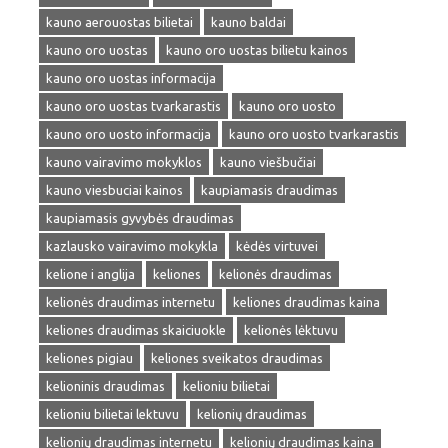
kauno aerouostas bilietai
kauno baldai
kauno oro uostas
kauno oro uostas bilietu kainos
kauno oro uostas informacija
kauno oro uostas tvarkarastis
kauno oro uosto
kauno oro uosto informacija
kauno oro uosto tvarkarastis
kauno vairavimo mokyklos
kauno viešbučiai
kauno viesbuciai kainos
kaupiamasis draudimas
kaupiamasis gyvybės draudimas
kazlausko vairavimo mokykla
kėdės virtuvei
kelione i anglija
keliones
kelionės draudimas
kelionės draudimas internetu
keliones draudimas kaina
keliones draudimas skaiciuokle
kelionės lėktuvu
keliones pigiau
keliones sveikatos draudimas
kelioninis draudimas
kelioniu bilietai
kelioniu bilietai lektuvu
kelionių draudimas
kelionių draudimas internetu
kelionių draudimas kaina