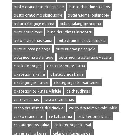
busto draudimas skaiciuokle
busto draudimo kainos
busto draudimo skaiciuokle
butai nuomai palangoje
butai palangoje nuoma
butas palangoje nuoma
buto draudimas
buto draudimas internetu
buto draudimas kaina
buto draudimas skaiciuokle
buto nuoma palanga
buto nuoma palangoje
butų nuoma palangoje
butu nuoma palangoje vasarai
c ce kategorijos
c ce kategorijos kaina
c kategorija kaina
c kategorijos kaina
c kategorijos kursai
c kategorijos kursai kaune
c kategorijos kursai vilniuje
ca draudimas
car draudimas
casco draudimas
casco draudimas skaiciuokle
casco draudimo skaiciuokle
casko draudimas
ce kategorija
ce kategorija kaina
ce kategorijos kaina
ce kategorijos kursai
ce vairavimo kursai
čekiški virtuvės baldai