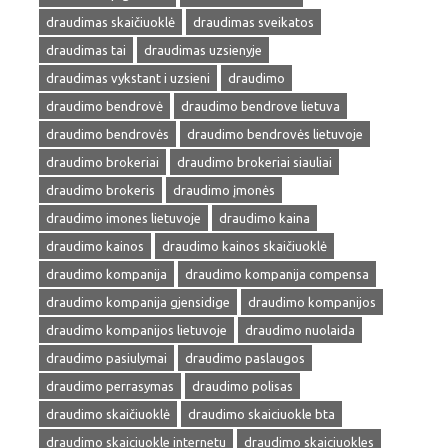
draudimas skaičiuoklė
draudimas sveikatos
draudimas tai
draudimas uzsienyje
draudimas vykstant i uzsieni
draudimo
draudimo bendrovė
draudimo bendrove lietuva
draudimo bendrovės
draudimo bendrovės lietuvoje
draudimo brokeriai
draudimo brokeriai siauliai
draudimo brokeris
draudimo įmonės
draudimo imones lietuvoje
draudimo kaina
draudimo kainos
draudimo kainos skaičiuoklė
draudimo kompanija
draudimo kompanija compensa
draudimo kompanija gjensidige
draudimo kompanijos
draudimo kompanijos lietuvoje
draudimo nuolaida
draudimo pasiulymai
draudimo paslaugos
draudimo perrasymas
draudimo polisas
draudimo skaičiuoklė
draudimo skaiciuokle bta
draudimo skaiciuokle internetu
draudimo skaiciuokles