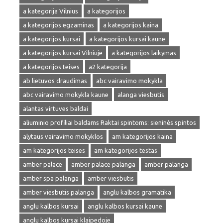
a kategorija Vilnius
a kategorijos
a kategorijos egzaminas
a kategorijos kaina
a kategorijos kursai
a kategorijos kursai kaune
a kategorijos kursai Vilniuje
a kategorijos laikymas
a kategorijos teises
a2 kategorija
ab lietuvos draudimas
abc vairavimo mokykla
abc vairavimo mokykla kaune
alanga viesbutis
alantas virtuves baldai
aliuminio profiliai baldams Raktai spintoms: sieninės spintos
alytaus vairavimo mokyklos
am kategorijos kaina
am kategorijos teises
am kategorijos testas
amber palace
amber palace palanga
amber palanga
amber spa palanga
amber viesbutis
amber viesbutis palanga
anglu kalbos gramatika
anglu kalbos kursai
anglu kalbos kursai kaune
anglu kalbos kursai klaipedoje