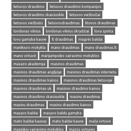
lietuvos draudimo
lietuvos draudimo kompanijos
lietuvos draudimo skaiciuokle
lietuvos viešbučiai
lietuvos viešbutis
lietuvosdraudimas
lituvos draudimas
londonas vilnius
londonas vilnius skrydziai
lova spinta
lovu gamyba kaune
lt draudimas
magrės baldai
manikiuro mokykla
mano draudimas
mano draudimas.lt
mano virtuvė
marijampoles vairavimo mokyklos
masazo akademija
masinos draudimas
masinos draudimas anglijoje
masinos draudimas internetu
masinos draudimas kainos
masinos draudimas lietuvoje
masinos draudimas uk
masinos draudimo kainos
masinos draudimo skaiciuokle
masinu draudimai
masinu draudimas
masinu draudimo kainos
masyvo baldai
masyvo baldu gamyba
mato baldai kaunas
mato baldai kaune
maža virtuvė
mazeikiu vairavimo mokyklos
mazos virtuves