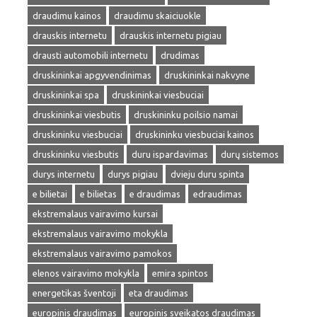
draudimu kainos
draudimu skaiciuokle
drauskis internetu
drauskis internetu pigiau
drausti automobili internetu
drudimas
druskininkai apgyvendinimas
druskininkai nakvyne
druskininkai spa
druskininkai viesbuciai
druskininkai viesbutis
druskininku poilsio namai
druskininku viesbuciai
druskininku viesbuciai kainos
druskininku viesbutis
duru ispardavimas
durų sistemos
durys internetu
durys pigiau
dvieju duru spinta
e bilietai
e bilietas
e draudimas
edraudimas
ekstremalaus vairavimo kursai
ekstremalaus vairavimo mokykla
ekstremalaus vairavimo pamokos
elenos vairavimo mokykla
emira spintos
energetikas šventoji
eta draudimas
europinis draudimas
europinis sveikatos draudimas