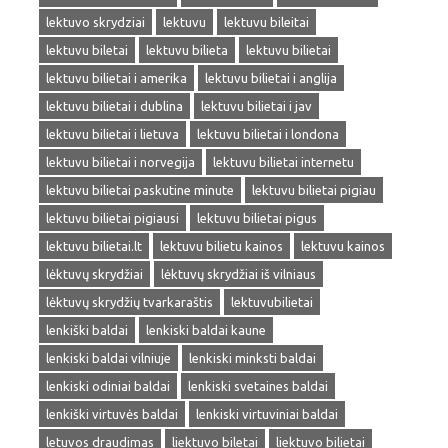
lektuvo skrydziai
lektuvu
lektuvu bileitai
lektuvu biletai
lektuvu bilieta
lektuvu bilietai
lektuvu bilietai i amerika
lektuvu bilietai i anglija
lektuvu bilietai i dublina
lektuvu bilietai i jav
lektuvu bilietai i lietuva
lektuvu bilietai i londona
lektuvu bilietai i norvegija
lektuvu bilietai internetu
lektuvu bilietai paskutine minute
lektuvu bilietai pigiau
lektuvu bilietai pigiausi
lektuvu bilietai pigus
lektuvu bilietai.lt
lektuvu bilietu kainos
lektuvu kainos
lėktuvų skrydžiai
lėktuvų skrydžiai iš vilniaus
lėktuvų skrydžių tvarkaraštis
lektuvubilietai
lenkiški baldai
lenkiski baldai kaune
lenkiski baldai vilniuje
lenkiski minksti baldai
lenkiski odiniai baldai
lenkiski svetaines baldai
lenkiški virtuvės baldai
lenkiski virtuviniai baldai
letuvos draudimas
liektuvo biletai
liektuvo bilietai