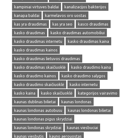
kampiniai virtuves baldai
kanalizacijos bakterijos
kanapa baldai
karmelavos oro uostas
kas yra draudimas
kas yra seo
kasco draudimas
kasko draudimas
kasko draudimas automobiliui
kasko draudimas internetu
kasko draudimas kaina
kasko draudimas kainos
kasko draudimas lietuvos draudimas
kasko draudimas skaičiuoklė
kasko draudimo kaina
kasko draudimo kainos
kasko draudimo salygos
kasko draudimo skaičiuoklė
kasko internetu
kasko kaina
kasko skaičiuoklė
kategorijos vairavimo
kaunas dublinas bilietai
kaunas londonas
kaunas londonas autobusu
kaunas londonas bilietai
kaunas londonas pigus skrydziai
kaunas londonas skrydziai
kaunas viesbuciai
kaunas viesbutis
kauno aerouostas