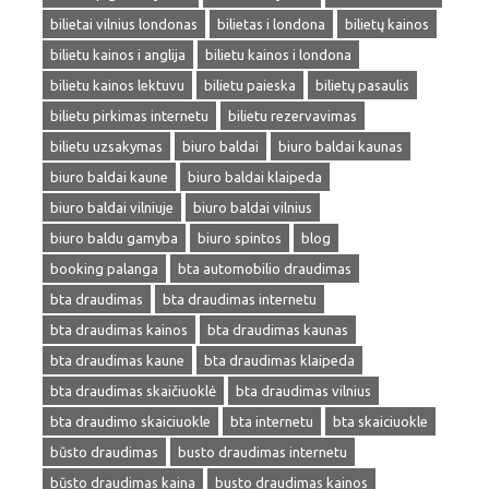
bilietai vilnius londonas
bilietas i londona
bilietų kainos
bilietu kainos i anglija
bilietu kainos i londona
bilietu kainos lektuvu
bilietu paieska
bilietų pasaulis
bilietu pirkimas internetu
bilietu rezervavimas
bilietu uzsakymas
biuro baldai
biuro baldai kaunas
biuro baldai kaune
biuro baldai klaipeda
biuro baldai vilniuje
biuro baldai vilnius
biuro baldu gamyba
biuro spintos
blog
booking palanga
bta automobilio draudimas
bta draudimas
bta draudimas internetu
bta draudimas kainos
bta draudimas kaunas
bta draudimas kaune
bta draudimas klaipeda
bta draudimas skaičiuoklė
bta draudimas vilnius
bta draudimo skaiciuokle
bta internetu
bta skaiciuokle
būsto draudimas
busto draudimas internetu
būsto draudimas kaina
busto draudimas kainos