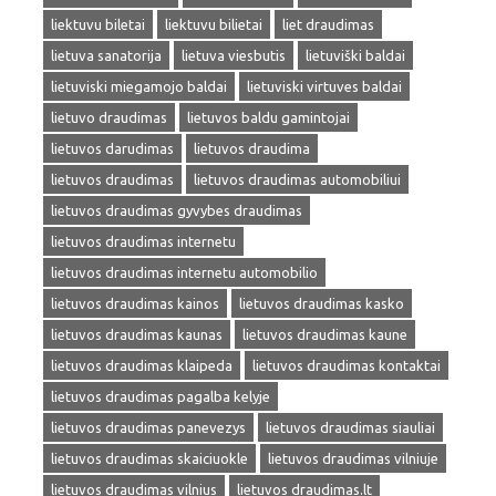
liektuvu biletai
liektuvu bilietai
liet draudimas
lietuva sanatorija
lietuva viesbutis
lietuviški baldai
lietuviski miegamojo baldai
lietuviski virtuves baldai
lietuvo draudimas
lietuvos baldu gamintojai
lietuvos darudimas
lietuvos draudima
lietuvos draudimas
lietuvos draudimas automobiliui
lietuvos draudimas gyvybes draudimas
lietuvos draudimas internetu
lietuvos draudimas internetu automobilio
lietuvos draudimas kainos
lietuvos draudimas kasko
lietuvos draudimas kaunas
lietuvos draudimas kaune
lietuvos draudimas klaipeda
lietuvos draudimas kontaktai
lietuvos draudimas pagalba kelyje
lietuvos draudimas panevezys
lietuvos draudimas siauliai
lietuvos draudimas skaiciuokle
lietuvos draudimas vilniuje
lietuvos draudimas vilnius
lietuvos draudimas.lt