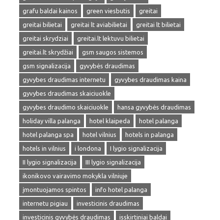
grafu baldai kainos
green viesbutis
greitai
greitai bilietai
greitai lt aviabilietai
greitai lt bilietai
greitai skrydziai
greitai.lt lektuvu bilietai
greitai.lt skrydžiai
gsm saugos sistemos
gsm signalizacija
gyvybės draudimas
gyvybes draudimas internetu
gyvybes draudimas kaina
gyvybes draudimas skaiciuokle
gyvybes draudimo skaiciuokle
hansa gyvybės draudimas
holiday villa palanga
hotel klaipeda
hotel palanga
hotel palanga spa
hotel vilnius
hotels in palanga
hotels in vilnius
i londona
I lygio signalizacija
II lygio signalizacija
III lygio signalizacija
ikonikovo vairavimo mokykla vilniuje
įmontuojamos spintos
info hotel palanga
internetu pigiau
investicinis draudimas
investicinis gyvybės draudimas
isskirtiniai baldai