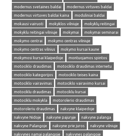
modernus svetaines baldai
modernus virtuves baldai
modernus virtuves baldai kaina
moduliniai baldai
mokausi vairuoti
mokyklos vilniuje
mokyklų reitingai
mokyklu reitingai vilniuje
mokymai
mokymai seminarai
mokymo centrai
mokymo centras vilniuje
mokymo centras vilnius
mokymo kursai kaune
mokymosi kursai klaipedoje
montuojamos spintos
motociklo draudimas
motociklo draudimas internetu
motociklo kategorijos
motociklo teises kaina
motociklo vairavimas
motociklo vairavimo kursai
motociklu draudimas
motociklu kursai
motociklu mokykla
motorolerio draudimas
motoroleriu draudimas
nakvyne klaipedoje
nakvyne Nidoje
nakvyne pajuryje
nakvyne palanga
nakvyne Palangoje
nakvyne prie juros
nakvyne vilniuje
nakvynes namai palangoje
nakvynes palangoje