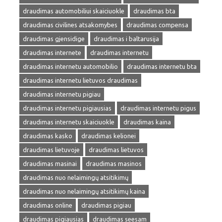
draudimas automobiliui skaiciuokle
draudimas bta
draudimas civilines atsakomybes
draudimas compensa
draudimas gjensidige
draudimas i baltarusija
draudimas internete
draudimas internetu
draudimas internetu automobilio
draudimas internetu bta
draudimas internetu lietuvos draudimas
draudimas internetu pigiau
draudimas internetu pigiausias
draudimas internetu pigus
draudimas internetu skaiciuokle
draudimas kaina
draudimas kasko
draudimas kelionei
draudimas lietuvoje
draudimas lietuvos
draudimas masinai
draudimas masinos
draudimas nuo nelaimingų atsitikimų
draudimas nuo nelaimingų atsitikimų kaina
draudimas online
draudimas pigiau
draudimas pigiausias
draudimas seesam