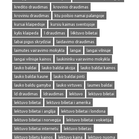
kredito draudimas
krovinio draudimas
kroviniu draudimas
ktu poilsio namai palangoje
kursai klaipedoje
kursiu kaimas sventojoje
kylis klaipeda
l draudimas
l4ktuvo bilietai
labai pigus skrydziai
laidavimo draudimas
laimutes vairavimo mokykla
langai
langai vilniuje
langai vilniuje kainos
laukininku vairavimo mokykla
lauko baldai
lauko baldai akcija
lauko baldai kainos
lauko baldai kaune
lauko baldai pinti
lauko baldu gamyba
lauko virtuves
laumes baldai
ld draudimas
ldraudimas
lektuvo
lektuvo biletai
lektuvo bilietai
lektuvo bilietai i amerika
lektuvo bilietai i anglija
lektuvo bilietai i londona
lektuvo bilietai i norvegija
lektuvo bilietai i vokietija
lėktuvo bilietai internetu
lektuvo bilietas
lėktuvo bilietu kainos
lektuvo kaina
lektuvo nuoma