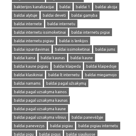
bakterijos kanalizacijai
baldai
baldai 1
baldai akcija
baldai alytuje
baldai deveti
baldai gamyba
baldai internete
baldai internetu
baldai internetu issimoketinai
baldai internetu pigiai
baldai internetu pigiau
baldai is lenkijos
baldai ispardavimas
baldai issimoketinai
baldai jums
baldai kaina
baldai kaunas
baldai kaune
baldai kaune pigiau
baldai klaipeda
baldai klaipedoje
baldai klasikiniai
baldai lt internetu
baldai miegamojo
baldai namams
baldai pagal užsakymą
baldai pagal uzsakyma kainos
baldai pagal uzsakyma kaunas
baldai pagal uzsakyma kaune
baldai pagal uzsakyma vilnius
baldai panevėžyje
baldai panevezys
baldai pigiau
baldai pigiau internetu
baldai pigu
baldai pigus
baldai siauliuose