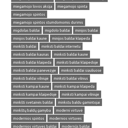
miegamojo lovos akcija
miegamojo spinta
miegamojo spintos
miegamojo spintos stumdomomis durimis
migdolas baldai
migdolo baldai
minijos baldai
minijos baldai kaune
minijos baldai klaipeda
minkšti baldai
minksti baldai internetu
minksti baldai kaunas
minksti baldai kaune
minksti baldai klaipeda
minksti baldai klaipedoje
minksti baldai panevezyje
minksti baldai siauliuose
minksti baldai vilniuje
minksti baldai vilnius
minksti kampai kaune
minksti kampai klaipeda
minksti kampai klaipedoje
minksti kampai vilniuje
minkšti svetainės baldai
minkstu baldu gamintojai
minkštų baldų gamyba
moderni virtuvė
modernios spintos
modernios virtuves
modernios virtuves baldai
modernūs baldai