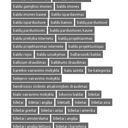
baldu gamybos imones
baldu imones
baldu imones kaune
baldu ispardavimas
baldu isparduotuve
baldu kainos
baldų parduotuvė
baldų parduotuvės
baldu parduotuves kaune
baldu prekyba internetu
baldų projektavimas
baldu projektavimas internete
baldu projektuotojas
baldu rojus
baldu uzsakymas
baltarusiski baldai
balticum draudimas
baltikums draudimas
bareikio vairavimo mokykla
batu spinta
be kategorija
belejevo vairavimo mokykla
bendrosios civilinės atsakomybės draudimas
bialo vairavimo mokykla
bikuvos baldai
bileitai
biletai
biletai i anglija
biletailt
bilietai
bilietai avia
bilietai greitai
bilietai i airija
bilietai i amerika
bilietai i amsterdama
bilietai i anglija
bilietai i anglija lektuvu
bilietai i barselona