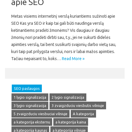
apie SEO
Metas visiems internetinį verslą kuriantiems sužinoti apie
SEO Kas yra SEO ir kaip tai gali būti naudinga verslą
ketinantiems pradėti žmonėms? Vis daugiau ir daugiau
žmonių nori pradėti dirbti sau, t.y., jei ne sukurti didelės
apimties verslą, tai bent susikurti svajonių darbo vietą sau,
kuri taip pat prilygsta verslui, nors ir labai mažos apimties.
Tačiau nepaisant to, koks…
Read More »
SEO paslaugos
1 lygio signalizacija
2 lygio signalizacija
3 lygio signalizacija
3 zvaigzduciu viesbutis vilniuje
5 zvaigzduciu viesbuciai vilniuje
A kategorija
a kategorija eksternu
a kategorija kaina
a kategorija kaunas
a kategorija vilniuje