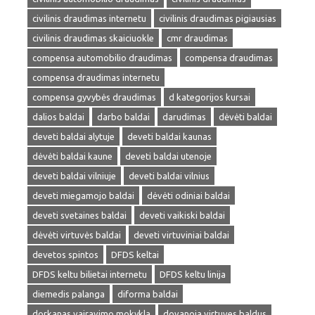
civilinis draudimas internetu
civilinis draudimas pigiausias
civilinis draudimas skaiciuokle
cmr draudimas
compensa automobilio draudimas
compensa draudimas
compensa draudimas internetu
compensa gyvybės draudimas
d kategorijos kursai
dalios baldai
darbo baldai
darudimas
dėvėti baldai
deveti baldai alytuje
deveti baldai kaunas
dėvėti baldai kaune
deveti baldai utenoje
deveti baldai vilniuje
deveti baldai vilnius
deveti miegamojo baldai
dėvėti odiniai baldai
deveti svetaines baldai
deveti vaikiski baldai
dėvėti virtuvės baldai
deveti virtuviniai baldai
devetos spintos
DFDS keltai
DFDS keltu bilietai internetu
DFDS keltu linija
diemedis palanga
diforma baldai
dorkanas vairavimo mokykla
dovanoja virtuves baldus