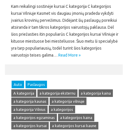
Kam reikalingi sostinėje kursai C kategorija C kategorijos
kursai Vilniuje Kasmet vis daugiau įmonių pradeda vykdyti
įvairius krovinių pervežimus. Didėjant šių paslaugų poreikiui
atsiranda ir tam tikros kategorijos vairuotojų paklausa. Dėl
šios priežasties itin populiarūs C kategorijos kursai Vilniuje ir
kituose miestuose bei miesteliuose. Šiuo metu ši specialybė
yra tarp populiariausių, todėl turint šios kategorijos
vairuotojo teises galima…
Read More »
Auto
Paslaugos
A kategorija
a kategorija eksternu
a kategorija kaina
a kategorija kaunas
a kategorija vilniuje
a kategorija Vilnius
a kategorijos
a kategorijos egzaminas
a kategorijos kaina
a kategorijos kursai
a kategorijos kursai kaune