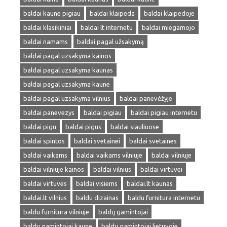
baldai kaune pigiau
baldai klaipeda
baldai klaipedoje
baldai klasikiniai
baldai lt internetu
baldai miegamojo
baldai namams
baldai pagal užsakymą
baldai pagal uzsakyma kainos
baldai pagal uzsakyma kaunas
baldai pagal uzsakyma kaune
baldai pagal uzsakyma vilnius
baldai panevėžyje
baldai panevezys
baldai pigiau
baldai pigiau internetu
baldai pigu
baldai pigus
baldai siauliuose
baldai spintos
baldai svetainei
baldai svetaines
baldai vaikams
baldai vaikams vilniuje
baldai vilniuje
baldai vilniuje kainos
baldai vilnius
baldai virtuvei
baldai virtuves
baldai visiems
baldai.lt kaunas
baldai.lt vilnius
baldu dizainas
baldu furnitura internetu
baldu furnitura vilniuje
baldų gamintojai
baldu gamintojai kaune
baldu gamintojai lietuvoje