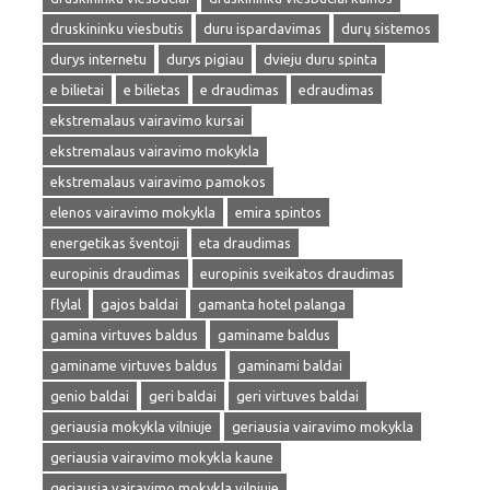
druskininku viesbutis
duru ispardavimas
durų sistemos
durys internetu
durys pigiau
dvieju duru spinta
e bilietai
e bilietas
e draudimas
edraudimas
ekstremalaus vairavimo kursai
ekstremalaus vairavimo mokykla
ekstremalaus vairavimo pamokos
elenos vairavimo mokykla
emira spintos
energetikas šventoji
eta draudimas
europinis draudimas
europinis sveikatos draudimas
flylal
gajos baldai
gamanta hotel palanga
gamina virtuves baldus
gaminame baldus
gaminame virtuves baldus
gaminami baldai
genio baldai
geri baldai
geri virtuves baldai
geriausia mokykla vilniuje
geriausia vairavimo mokykla
geriausia vairavimo mokykla kaune
geriausia vairavimo mokykla vilniuje