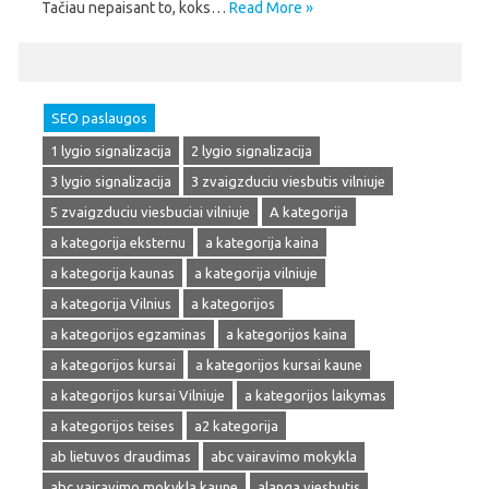
Tačiau nepaisant to, koks…
Read More »
SEO paslaugos
1 lygio signalizacija
2 lygio signalizacija
3 lygio signalizacija
3 zvaigzduciu viesbutis vilniuje
5 zvaigzduciu viesbuciai vilniuje
A kategorija
a kategorija eksternu
a kategorija kaina
a kategorija kaunas
a kategorija vilniuje
a kategorija Vilnius
a kategorijos
a kategorijos egzaminas
a kategorijos kaina
a kategorijos kursai
a kategorijos kursai kaune
a kategorijos kursai Vilniuje
a kategorijos laikymas
a kategorijos teises
a2 kategorija
ab lietuvos draudimas
abc vairavimo mokykla
abc vairavimo mokykla kaune
alanga viesbutis