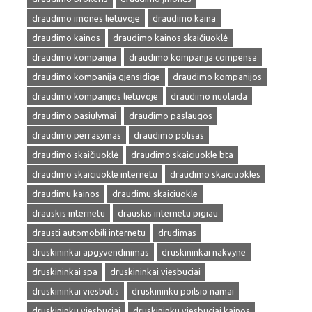
draudimo imones lietuvoje
draudimo kaina
draudimo kainos
draudimo kainos skaičiuoklė
draudimo kompanija
draudimo kompanija compensa
draudimo kompanija gjensidige
draudimo kompanijos
draudimo kompanijos lietuvoje
draudimo nuolaida
draudimo pasiulymai
draudimo paslaugos
draudimo perrasymas
draudimo polisas
draudimo skaičiuoklė
draudimo skaiciuokle bta
draudimo skaiciuokle internetu
draudimo skaiciuokles
draudimu kainos
draudimu skaiciuokle
drauskis internetu
drauskis internetu pigiau
drausti automobili internetu
drudimas
druskininkai apgyvendinimas
druskininkai nakvyne
druskininkai spa
druskininkai viesbuciai
druskininkai viesbutis
druskininku poilsio namai
druskininku viesbuciai
druskininku viesbuciai kainos