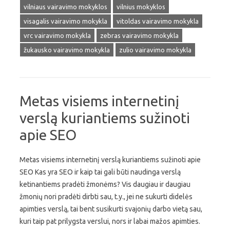
vilniaus vairavimo mokyklos
vilnius mokyklos
visagalis vairavimo mokykla
vitoldas vairavimo mokykla
vrc vairavimo mokykla
zebras vairavimo mokykla
žukausko vairavimo mokykla
zulio vairavimo mokykla
Metas visiems internetinį
verslą kuriantiems sužinoti
apie SEO
Metas visiems internetinį verslą kuriantiems sužinoti apie
SEO Kas yra SEO ir kaip tai gali būti naudinga verslą
ketinantiems pradėti žmonėms? Vis daugiau ir daugiau
žmonių nori pradėti dirbti sau, t.y., jei ne sukurti didelės
apimties verslą, tai bent susikurti svajonių darbo vietą sau,
kuri taip pat prilygsta verslui, nors ir labai mažos apimties.