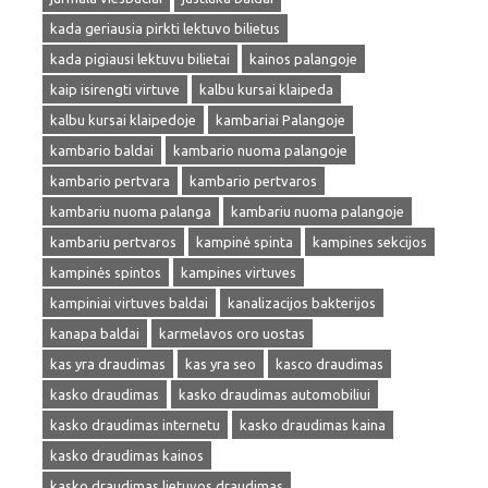
kada geriausia pirkti lektuvo bilietus
kada pigiausi lektuvu bilietai
kainos palangoje
kaip isirengti virtuve
kalbu kursai klaipeda
kalbu kursai klaipedoje
kambariai Palangoje
kambario baldai
kambario nuoma palangoje
kambario pertvara
kambario pertvaros
kambariu nuoma palanga
kambariu nuoma palangoje
kambariu pertvaros
kampinė spinta
kampines sekcijos
kampinės spintos
kampines virtuves
kampiniai virtuves baldai
kanalizacijos bakterijos
kanapa baldai
karmelavos oro uostas
kas yra draudimas
kas yra seo
kasco draudimas
kasko draudimas
kasko draudimas automobiliui
kasko draudimas internetu
kasko draudimas kaina
kasko draudimas kainos
kasko draudimas lietuvos draudimas