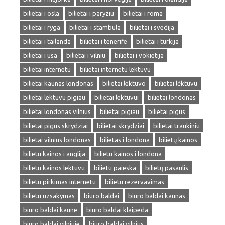
bilietai i osla
bilietai i paryziu
bilietai i roma
bilietai i ryga
bilietai i stambula
bilietai i svedija
bilietai i tailanda
bilietai i tenerife
bilietai i turkija
bilietai i usa
bilietai i vilniu
bilietai i vokietija
bilietai internetu
bilietai internetu lektuvu
bilietai kaunas londonas
bilietai lektuvo
bilietai lėktuvu
bilietai lektuvu pigiau
bilietai lektuvui
bilietai londonas
bilietai londonas vilnius
bilietai pigiau
bilietai pigus
bilietai pigus skrydziai
bilietai skrydziai
bilietai traukiniu
bilietai vilnius londonas
bilietas i londona
bilietų kainos
bilietu kainos i anglija
bilietu kainos i londona
bilietu kainos lektuvu
bilietu paieska
bilietų pasaulis
bilietu pirkimas internetu
bilietu rezervavimas
bilietu uzsakymas
biuro baldai
biuro baldai kaunas
biuro baldai kaune
biuro baldai klaipeda
biuro baldai vilniuje
biuro baldai vilnius