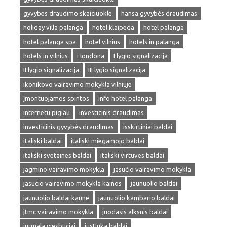
gyvybes draudimo skaiciuokle
hansa gyvybės draudimas
holiday villa palanga
hotel klaipeda
hotel palanga
hotel palanga spa
hotel vilnius
hotels in palanga
hotels in vilnius
i londona
I lygio signalizacija
II lygio signalizacija
III lygio signalizacija
ikonikovo vairavimo mokykla vilniuje
įmontuojamos spintos
info hotel palanga
internetu pigiau
investicinis draudimas
investicinis gyvybės draudimas
isskirtiniai baldai
italiski baldai
italiski miegamojo baldai
italiski svetaines baldai
italiski virtuves baldai
jagmino vairavimo mokykla
jasučio vairavimo mokykla
jasucio vairavimo mokykla kainos
jaunuolio baldai
jaunuolio baldai kaune
jaunuolio kambario baldai
jtmc vairavimo mokykla
juodasis alksnis baldai
jurmala viesbuciai
justluka baldai