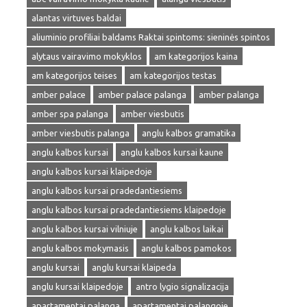
alantas virtuves baldai
aliuminio profiliai baldams Raktai spintoms: sieninės spintos
alytaus vairavimo mokyklos
am kategorijos kaina
am kategorijos teises
am kategorijos testas
amber palace
amber palace palanga
amber palanga
amber spa palanga
amber viesbutis
amber viesbutis palanga
anglu kalbos gramatika
anglu kalbos kursai
anglu kalbos kursai kaune
anglu kalbos kursai klaipedoje
anglu kalbos kursai pradedantiesiems
anglu kalbos kursai pradedantiesiems klaipedoje
anglu kalbos kursai vilniuje
anglu kalbos laikai
anglu kalbos mokymasis
anglu kalbos pamokos
anglu kursai
anglu kursai klaipeda
anglu kursai klaipedoje
antro lygio signalizacija
apartamentai palanga
apartamentai palangoje