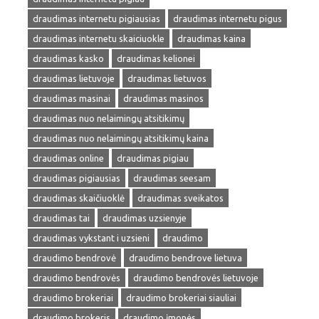
draudimas internetu pigiausias
draudimas internetu pigus
draudimas internetu skaiciuokle
draudimas kaina
draudimas kasko
draudimas kelionei
draudimas lietuvoje
draudimas lietuvos
draudimas masinai
draudimas masinos
draudimas nuo nelaimingų atsitikimų
draudimas nuo nelaimingų atsitikimų kaina
draudimas online
draudimas pigiau
draudimas pigiausias
draudimas seesam
draudimas skaičiuoklė
draudimas sveikatos
draudimas tai
draudimas uzsienyje
draudimas vykstant i uzsieni
draudimo
draudimo bendrovė
draudimo bendrove lietuva
draudimo bendrovės
draudimo bendrovės lietuvoje
draudimo brokeriai
draudimo brokeriai siauliai
draudimo brokeris
draudimo įmonės