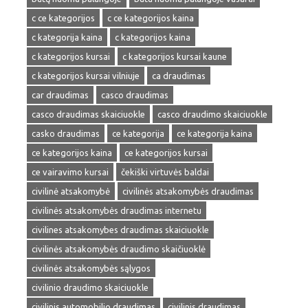
c ce kategorijos
c ce kategorijos kaina
c kategorija kaina
c kategorijos kaina
c kategorijos kursai
c kategorijos kursai kaune
c kategorijos kursai vilniuje
ca draudimas
car draudimas
casco draudimas
casco draudimas skaiciuokle
casco draudimo skaiciuokle
casko draudimas
ce kategorija
ce kategorija kaina
ce kategorijos kaina
ce kategorijos kursai
ce vairavimo kursai
čekiški virtuvės baldai
civilinė atsakomybė
civilinės atsakomybės draudimas
civilinės atsakomybės draudimas internetu
civilines atsakomybes draudimas skaiciuokle
civilinės atsakomybės draudimo skaičiuoklė
civilinės atsakomybės sąlygos
civilinio draudimo skaiciuokle
civilinis automobilio draudimas
civilinis draudimas