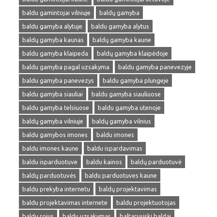
baldu gamintojai vilniuje
baldų gamyba
baldu gamyba alytuje
baldu gamyba alytus
baldų gamyba kaunas
baldų gamyba kaune
baldu gamyba klaipeda
baldų gamyba klaipėdoje
baldu gamyba pagal uzsakyma
baldu gamyba panevezyje
baldu gamyba panevezys
baldu gamyba plungeje
baldu gamyba siauliai
baldu gamyba siauliuose
baldu gamyba telsiuose
baldu gamyba utenoje
baldų gamyba vilniuje
baldų gamyba vilnius
baldu gamybos imones
baldu imones
baldu imones kaune
baldu ispardavimas
baldu isparduotuve
baldu kainos
baldų parduotuvė
baldų parduotuvės
baldu parduotuves kaune
baldu prekyba internetu
baldų projektavimas
baldu projektavimas internete
baldu projektuotojas
baldu rojus
baldu uzsakymas
baltarusiski baldai