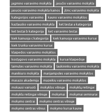
jagmino vairavimo mokykla
jasučio vairavimo mokykla
jasucio vairavimo mokykla kainos
jtmc vairavimo mokykla
kategorijos vairavimo
kauno vairavimo mokyklos
kazlausko vairavimo mokykla
ket testai a kategorija
ket testai b kategorija
ket vairavimo testai
kiek kainuoja c kategorija
kiek kainuoja vairavimo kursai
kiek trunka vairavimo kursai
klaipedos vairavimo mokyklos
kostygovo vairavimo mokykla
kursai klaipedoje
laimutes vairavimo mokykla
laukininku vairavimo mokykla
manikiuro mokykla
marijampoles vairavimo mokyklos
masazo akademija
mazeikiu vairavimo mokyklos
mokausi vairuoti
mokyklos vilniuje
mokyklų reitingai
mokyklu reitingai vilniuje
mokymai
mokymai seminarai
mokymo centrai
mokymo centras vilniuje
mokymo centras vilnius
mokymo kursai kaune