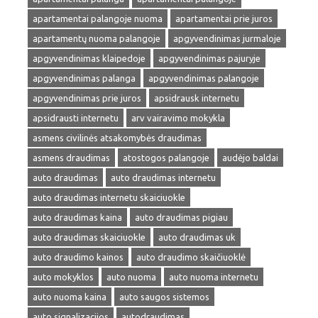
apartamentai palangoje nuoma
apartamentai prie juros
apartamentų nuoma palangoje
apgyvendinimas jurmaloje
apgyvendinimas klaipedoje
apgyvendinimas pajuryje
apgyvendinimas palanga
apgyvendinimas palangoje
apgyvendinimas prie juros
apsidrausk internetu
apsidrausti internetu
arv vairavimo mokykla
asmens civilinės atsakomybės draudimas
asmens draudimas
atostogos palangoje
audėjo baldai
auto draudimas
auto draudimas internetu
auto draudimas internetu skaiciuokle
auto draudimas kaina
auto draudimas pigiau
auto draudimas skaiciuokle
auto draudimas uk
auto draudimo kainos
auto draudimo skaičiuoklė
auto mokyklos
auto nuoma
auto nuoma internetu
auto nuoma kaina
auto saugos sistemos
auto signalizacijos
autodraudimas