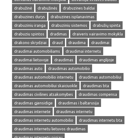
drabužinė
drabužinės
drabuzines baldai
drabuzines durys
drabuzines isplanavimas
drabuziniu iranga
drabuziniu sistemos
drabužių spinta
drabuziu spintos
dradimas
draiveris vairavimo mokykla
drakono skrydziai
draud
draudima
draudimai
draudimai automobiliams
draudimai internetu
draudimai lietuvoje
draudimas
draudimas anglijoje
draudimas auto
draudimas automobilio
draudimas automobilio internetu
draudimas automobiliui
draudimas automobiliui skaiciuokle
draudimas bta
draudimas civilines atsakomybes
draudimas compensa
draudimas gjensidige
draudimas i baltarusija
draudimas internete
draudimas internetu
draudimas internetu automobilio
draudimas internetu bta
draudimas internetu lietuvos draudimas
draudimas internetu pigiau