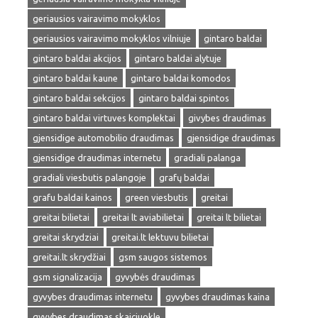
geriausios vairavimo mokyklos
geriausios vairavimo mokyklos vilniuje
gintaro baldai
gintaro baldai akcijos
gintaro baldai alytuje
gintaro baldai kaune
gintaro baldai komodos
gintaro baldai sekcijos
gintaro baldai spintos
gintaro baldai virtuves komplektai
givybes draudimas
gjensidige automobilio draudimas
gjensidige draudimas
gjensidige draudimas internetu
gradiali palanga
gradiali viesbutis palangoje
grafų baldai
grafu baldai kainos
green viesbutis
greitai
greitai bilietai
greitai lt aviabilietai
greitai lt bilietai
greitai skrydziai
greitai.lt lektuvu bilietai
greitai.lt skrydžiai
gsm saugos sistemos
gsm signalizacija
gyvybės draudimas
gyvybes draudimas internetu
gyvybes draudimas kaina
gyvybes draudimas skaiciuokle