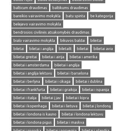
balticum draudimas
baltikums draudimas
bareikio vairavimo mokykla
batu spinta
be kategorija
belejevo vairavimo mokykla
bendrosios civilinės atsakomybės draudimas
bialo vairavimo mokykla
bikuvos baldai
bileitai
biletai
biletai i anglija
biletailt
bilietai
bilietai avia
bilietai greitai
bilietai i airija
bilietai i amerika
bilietai i amsterdama
bilietai i anglija
bilietai i anglija lektuvu
bilietai i barselona
bilietai i berlyna
bilietai i cikaga
bilietai i dublina
bilietai i frankfurta
bilietai i graikija
bilietai i ispanija
bilietai i italija
bilietai į jav
bilietai i kipra
bilietai i kopenhaga
bilietai i lietuva
bilietai į londoną
bilietai i londona is kauno
bilietai i londona lektuvu
bilietai i londona pigus
bilietai i maskva
bilietai i niujorka
bilietai i norvegija
bilietai i olandija