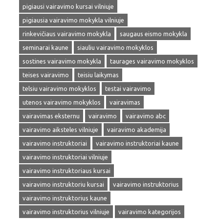
pigiausi vairavimo kursai vilniuje
pigiausia vairavimo mokykla vilniuje
rinkevičiaus vairavimo mokykla
saugaus eismo mokykla
seminarai kaune
siauliu vairavimo mokyklos
sostines vairavimo mokykla
taurages vairavimo mokyklos
teises vairavimo
teisiu laikymas
telsiu vairavimo mokyklos
testai vairavimo
utenos vairavimo mokyklos
vairavimas
vairavimas eksternu
vairavimo
vairavimo abc
vairavimo aiksteles vilniuje
vairavimo akademija
vairavimo instruktoriai
vairavimo instruktoriai kaune
vairavimo instruktoriai vilniuje
vairavimo instruktoriaus kursai
vairavimo instruktoriu kursai
vairavimo instruktorius
vairavimo instruktorius kaune
vairavimo instruktorius vilniuje
vairavimo kategorijos