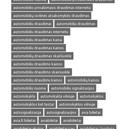
automobilio privalomasis draudimas internetu
automobilių civilinės atsakomybės draudimas
automobiliu draudimai
automobiliu draudimas
automobiliu draudimas internetu
automobiliu draudimas kaina
automobiliu draudimas kainos
automobilių draudimas skaičiuoklė
automobiliu draudimo kainos
automobiliu draudimo skaiciuokle
automobiliu draudimu kainos
automobilių kainos
automobiliu nuoma
automobiliu signalizacijos
automokykla
automokykla vilniuje
automokyklos
automokyklos ket testai
automokyklos vilniuje
autosignalizacija
autosignalizacijos
avia bilietai
avia.lt bilietai
aviabiletai
aviabilietai
aviabilietai akcijos
aviabilietai i jav
aviabilietai i londona