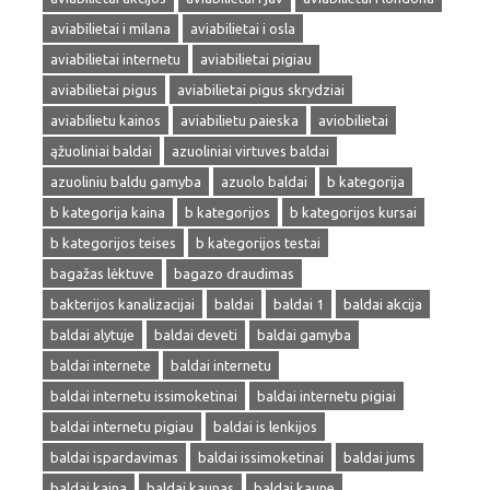
aviabilietai i milana
aviabilietai i osla
aviabilietai internetu
aviabilietai pigiau
aviabilietai pigus
aviabilietai pigus skrydziai
aviabilietu kainos
aviabilietu paieska
aviobilietai
ąžuoliniai baldai
azuoliniai virtuves baldai
azuoliniu baldu gamyba
azuolo baldai
b kategorija
b kategorija kaina
b kategorijos
b kategorijos kursai
b kategorijos teises
b kategorijos testai
bagažas lėktuve
bagazo draudimas
bakterijos kanalizacijai
baldai
baldai 1
baldai akcija
baldai alytuje
baldai deveti
baldai gamyba
baldai internete
baldai internetu
baldai internetu issimoketinai
baldai internetu pigiai
baldai internetu pigiau
baldai is lenkijos
baldai ispardavimas
baldai issimoketinai
baldai jums
baldai kaina
baldai kaunas
baldai kaune