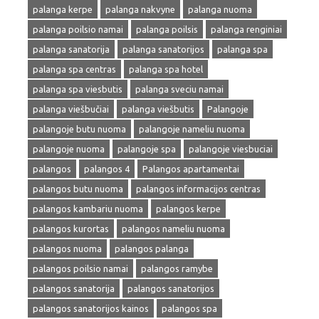
palanga kerpe
palanga nakvyne
palanga nuoma
palanga poilsio namai
palanga poilsis
palanga renginiai
palanga sanatorija
palanga sanatorijos
palanga spa
palanga spa centras
palanga spa hotel
palanga spa viesbutis
palanga sveciu namai
palanga viešbučiai
palanga viešbutis
Palangoje
palangoje butu nuoma
palangoje nameliu nuoma
palangoje nuoma
palangoje spa
palangoje viesbuciai
palangos
palangos 4
Palangos apartamentai
palangos butu nuoma
palangos informacijos centras
palangos kambariu nuoma
palangos kerpe
palangos kurortas
palangos nameliu nuoma
palangos nuoma
palangos palanga
palangos poilsio namai
palangos ramybe
palangos sanatorija
palangos sanatorijos
palangos sanatorijos kainos
palangos spa