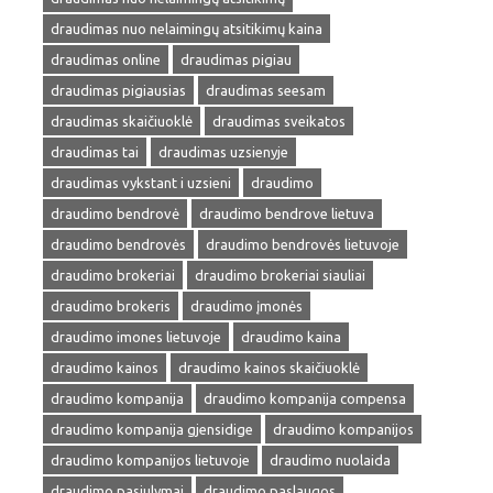
draudimas nuo nelaimingų atsitikimų kaina
draudimas online
draudimas pigiau
draudimas pigiausias
draudimas seesam
draudimas skaičiuoklė
draudimas sveikatos
draudimas tai
draudimas uzsienyje
draudimas vykstant i uzsieni
draudimo
draudimo bendrovė
draudimo bendrove lietuva
draudimo bendrovės
draudimo bendrovės lietuvoje
draudimo brokeriai
draudimo brokeriai siauliai
draudimo brokeris
draudimo įmonės
draudimo imones lietuvoje
draudimo kaina
draudimo kainos
draudimo kainos skaičiuoklė
draudimo kompanija
draudimo kompanija compensa
draudimo kompanija gjensidige
draudimo kompanijos
draudimo kompanijos lietuvoje
draudimo nuolaida
draudimo pasiulymai
draudimo paslaugos