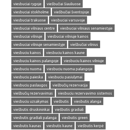
viesbuciai rygoje
viešbučiai šiauliuose
viesbuciai stokholme
viešbučiai šventojoje
viesbuciai trakuose
viesbuciai varsuvoje
viesbuciai vilniaus centre
viesbuciai vilniaus senamiestyje
viesbuciai vilniuje
viesbuciai vilniuje kainos
viesbuciai vilniuje senamiestyje
viešbučiai vilnius
viesbuciu kainos
viesbuciu kainos kaune
viesbuciu kainos palangoje
viesbuciu kainos vilniuje
viesbuciu nuoma
viesbuciu nuoma palangoje
viesbuciu paieska
viesbuciu pasiulymai
viesbuciu paslaugos
viešbučių rezervacija
viešbučių rezervavimas
viesbuciu rezervavimo sistemos
viesbuciu uzsakymas
viešbutis
viesbutis alanga
viešbutis druskininkai
viešbutis gradiali
viesbutis gradiali palanga
viesbutis green
viesbutis kaunas
viesbutis kaune
viešbutis kerpė