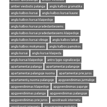
amber viesbutis palanga
anglu kalbos gramatika
anglu kalbos kursai
anglu kalbos kursai kaune
anglu kalbos kursai klaipedoje
anglu kalbos kursai pradedantiesiems
anglu kalbos kursai pradedantiesiems klaipedoje
anglu kalbos kursai vilniuje
anglu kalbos laikai
anglu kalbos mokymasis
anglu kalbos pamokos
anglu kursai
anglu kursai klaipeda
anglu kursai klaipedoje
antro lygio signalizacija
apartamentai palanga
apartamentai palangoje
apartamentai palangoje nuoma
apartamentai prie juros
apartamentų nuoma palangoje
apgyvendinimas jurmaloje
apgyvendinimas klaipedoje
apgyvendinimas pajuryje
apgyvendinimas palanga
apgyvendinimas palangoje
apgyvendinimas prie juros
apsidrausk internetu
apsidrausti internetu
arv vairavimo mokykla