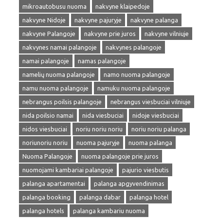
mikroautobusu nuoma
nakvyne klaipedoje
nakvyne Nidoje
nakvyne pajuryje
nakvyne palanga
nakvyne Palangoje
nakvyne prie juros
nakvyne vilniuje
nakvynes namai palangoje
nakvynes palangoje
namai palangoje
namas palangoje
namelių nuoma palangoje
namo nuoma palangoje
namu nuoma palangoje
namuku nuoma palangoje
nebrangus poilsis palangoje
nebrangus viesbuciai vilniuje
nida poilsio namai
nida viesbuciai
nidoje viesbuciai
nidos viesbuciai
noriu noriu noriu
noriu noriu palanga
noriunoriu noriu
nuoma pajuryje
nuoma palanga
Nuoma Palangoje
nuoma palangoje prie juros
nuomojami kambariai palangoje
pajurio viesbutis
palanga apartamentai
palanga apgyvendinimas
palanga booking
palanga dabar
palanga hotel
palanga hotels
palanga kambariu nuoma