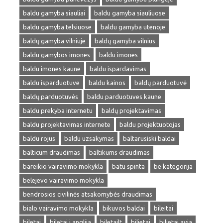
baldu gamyba siauliai
baldu gamyba siauliuose
baldu gamyba telsiuose
baldu gamyba utenoje
baldų gamyba vilniuje
baldų gamyba vilnius
baldu gamybos imones
baldu imones
baldu imones kaune
baldu ispardavimas
baldu isparduotuve
baldu kainos
baldų parduotuvė
baldų parduotuvės
baldu parduotuves kaune
baldu prekyba internetu
baldų projektavimas
baldu projektavimas internete
baldu projektuotojas
baldu rojus
baldu uzsakymas
baltarusiski baldai
balticum draudimas
baltikums draudimas
bareikio vairavimo mokykla
batu spinta
be kategorija
belejevo vairavimo mokykla
bendrosios civilinės atsakomybės draudimas
bialo vairavimo mokykla
bikuvos baldai
bileitai
biletai
biletai i anglija
biletailt
bilietai
bilietai avia