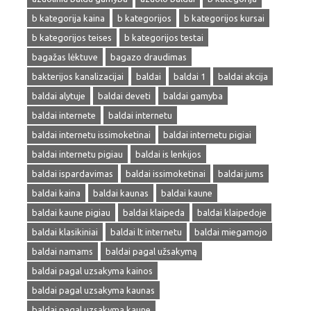
b kategorija kaina
b kategorijos
b kategorijos kursai
b kategorijos teises
b kategorijos testai
bagažas lėktuve
bagazo draudimas
bakterijos kanalizacijai
baldai
baldai 1
baldai akcija
baldai alytuje
baldai deveti
baldai gamyba
baldai internete
baldai internetu
baldai internetu issimoketinai
baldai internetu pigiai
baldai internetu pigiau
baldai is lenkijos
baldai ispardavimas
baldai issimoketinai
baldai jums
baldai kaina
baldai kaunas
baldai kaune
baldai kaune pigiau
baldai klaipeda
baldai klaipedoje
baldai klasikiniai
baldai lt internetu
baldai miegamojo
baldai namams
baldai pagal užsakymą
baldai pagal uzsakyma kainos
baldai pagal uzsakyma kaunas
baldai pagal uzsakyma kaune