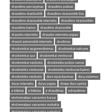
draudimo perrasymas
draudimo polisas
draudimo skaičiuoklė
draudimo skaiciuokle bta
draudimo skaiciuokle internetu
draudimo skaiciuokles
draudimu kainos
draudimu skaiciuokle
drauskis internetu
drauskis internetu pigiau
drausti automobili internetu
drudimas
druskininkai apgyvendinimas
druskininkai nakvyne
druskininkai spa
druskininkai viesbuciai
druskininkai viesbutis
druskininku poilsio namai
druskininku viesbuciai
druskininku viesbuciai kainos
druskininku viesbutis
duru ispardavimas
durų sistemos
durys internetu
durys pigiau
dvieju duru spinta
e bilietai
e bilietas
e draudimas
edraudimas
ekstremalaus vairavimo kursai
ekstremalaus vairavimo mokykla
ekstremalaus vairavimo pamokos