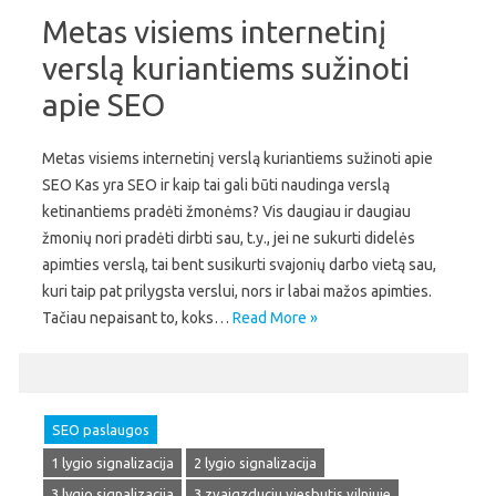
Metas visiems internetinį
verslą kuriantiems sužinoti
apie SEO
Metas visiems internetinį verslą kuriantiems sužinoti apie
SEO Kas yra SEO ir kaip tai gali būti naudinga verslą
ketinantiems pradėti žmonėms? Vis daugiau ir daugiau
žmonių nori pradėti dirbti sau, t.y., jei ne sukurti didelės
apimties verslą, tai bent susikurti svajonių darbo vietą sau,
kuri taip pat prilygsta verslui, nors ir labai mažos apimties.
Tačiau nepaisant to, koks…
Read More »
SEO paslaugos
1 lygio signalizacija
2 lygio signalizacija
3 lygio signalizacija
3 zvaigzduciu viesbutis vilniuje