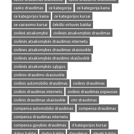
casko draudimas
ce kategorija
ce kategorija kaina
ce kategorijos kaina
ce kategorijos kursai
ce vairavimo kursai
čekiški virtuvės baldai
civilinė atsakomybė
civilinės atsakomybės draudimas
civilinės atsakomybės draudimas internetu
civilines atsakomybes draudimas skaiciuokle
civilinės atsakomybės draudimo skaičiuoklė
civilinės atsakomybės sąlygos
civilinio draudimo skaiciuokle
civilinis automobilio draudimas
civilinis draudimas
civilinis draudimas internetu
civilinis draudimas pigiausias
civilinis draudimas skaiciuokle
cmr draudimas
compensa automobilio draudimas
compensa draudimas
compensa draudimas internetu
compensa gyvybės draudimas
d kategorijos kursai
dalios baldai
darbo baldai
darudimas
dėvėti baldai