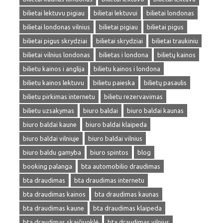
bilietai lektuvu pigiau
bilietai lektuvui
bilietai londonas
bilietai londonas vilnius
bilietai pigiau
bilietai pigus
bilietai pigus skrydziai
bilietai skrydziai
bilietai traukiniu
bilietai vilnius londonas
bilietas i londona
bilietų kainos
bilietu kainos i anglija
bilietu kainos i londona
bilietu kainos lektuvu
bilietu paieska
bilietų pasaulis
bilietu pirkimas internetu
bilietu rezervavimas
bilietu uzsakymas
biuro baldai
biuro baldai kaunas
biuro baldai kaune
biuro baldai klaipeda
biuro baldai vilniuje
biuro baldai vilnius
biuro baldu gamyba
biuro spintos
blog
booking palanga
bta automobilio draudimas
bta draudimas
bta draudimas internetu
bta draudimas kainos
bta draudimas kaunas
bta draudimas kaune
bta draudimas klaipeda
bta draudimas skaičiuoklė
bta draudimas vilnius