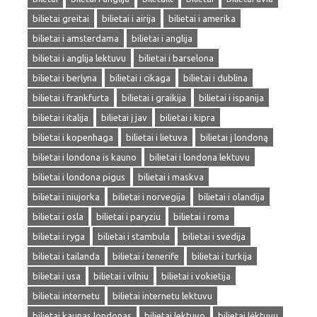
bilietai greitai
bilietai i airija
bilietai i amerika
bilietai i amsterdama
bilietai i anglija
bilietai i anglija lektuvu
bilietai i barselona
bilietai i berlyna
bilietai i cikaga
bilietai i dublina
bilietai i frankfurta
bilietai i graikija
bilietai i ispanija
bilietai i italija
bilietai į jav
bilietai i kipra
bilietai i kopenhaga
bilietai i lietuva
bilietai į londoną
bilietai i londona is kauno
bilietai i londona lektuvu
bilietai i londona pigus
bilietai i maskva
bilietai i niujorka
bilietai i norvegija
bilietai i olandija
bilietai i osla
bilietai i paryziu
bilietai i roma
bilietai i ryga
bilietai i stambula
bilietai i svedija
bilietai i tailanda
bilietai i tenerife
bilietai i turkija
bilietai i usa
bilietai i vilniu
bilietai i vokietija
bilietai internetu
bilietai internetu lektuvu
bilietai kaunas londonas
bilietai lektuvo
bilietai lėktuvu