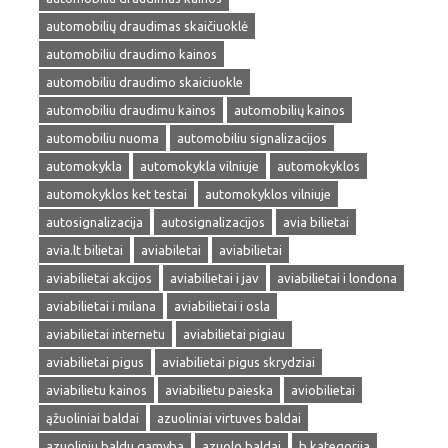
automobilių draudimas skaičiuoklė
automobiliu draudimo kainos
automobiliu draudimo skaiciuokle
automobiliu draudimu kainos
automobilių kainos
automobiliu nuoma
automobiliu signalizacijos
automokykla
automokykla vilniuje
automokyklos
automokyklos ket testai
automokyklos vilniuje
autosignalizacija
autosignalizacijos
avia bilietai
avia.lt bilietai
aviabiletai
aviabilietai
aviabilietai akcijos
aviabilietai i jav
aviabilietai i londona
aviabilietai i milana
aviabilietai i osla
aviabilietai internetu
aviabilietai pigiau
aviabilietai pigus
aviabilietai pigus skrydziai
aviabilietu kainos
aviabilietu paieska
aviobilietai
ąžuoliniai baldai
azuoliniai virtuves baldai
azuoliniu baldu gamyba
azuolo baldai
b kategorija