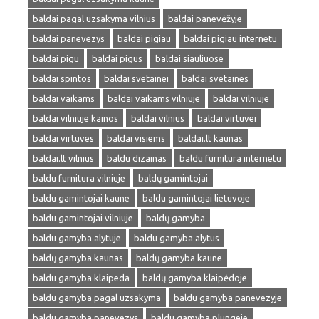
baldai pagal uzsakyma vilnius
baldai panevėžyje
baldai panevezys
baldai pigiau
baldai pigiau internetu
baldai pigu
baldai pigus
baldai siauliuose
baldai spintos
baldai svetainei
baldai svetaines
baldai vaikams
baldai vaikams vilniuje
baldai vilniuje
baldai vilniuje kainos
baldai vilnius
baldai virtuvei
baldai virtuves
baldai visiems
baldai.lt kaunas
baldai.lt vilnius
baldu dizainas
baldu furnitura internetu
baldu furnitura vilniuje
baldų gamintojai
baldu gamintojai kaune
baldu gamintojai lietuvoje
baldu gamintojai vilniuje
baldų gamyba
baldu gamyba alytuje
baldu gamyba alytus
baldų gamyba kaunas
baldų gamyba kaune
baldu gamyba klaipeda
baldų gamyba klaipėdoje
baldu gamyba pagal uzsakyma
baldu gamyba panevezyje
baldu gamyba panevezys
baldu gamyba plungeje