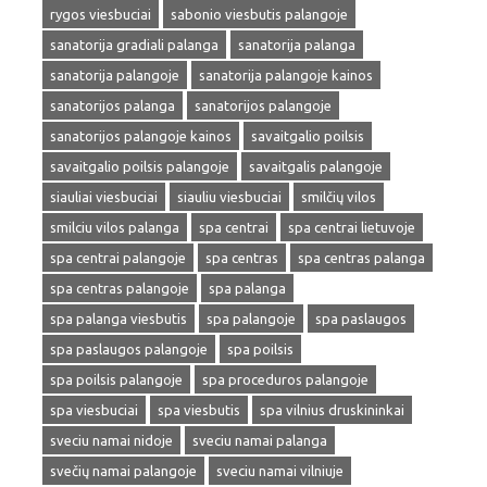
rygos viesbuciai
sabonio viesbutis palangoje
sanatorija gradiali palanga
sanatorija palanga
sanatorija palangoje
sanatorija palangoje kainos
sanatorijos palanga
sanatorijos palangoje
sanatorijos palangoje kainos
savaitgalio poilsis
savaitgalio poilsis palangoje
savaitgalis palangoje
siauliai viesbuciai
siauliu viesbuciai
smilčių vilos
smilciu vilos palanga
spa centrai
spa centrai lietuvoje
spa centrai palangoje
spa centras
spa centras palanga
spa centras palangoje
spa palanga
spa palanga viesbutis
spa palangoje
spa paslaugos
spa paslaugos palangoje
spa poilsis
spa poilsis palangoje
spa proceduros palangoje
spa viesbuciai
spa viesbutis
spa vilnius druskininkai
sveciu namai nidoje
sveciu namai palanga
svečių namai palangoje
sveciu namai vilniuje