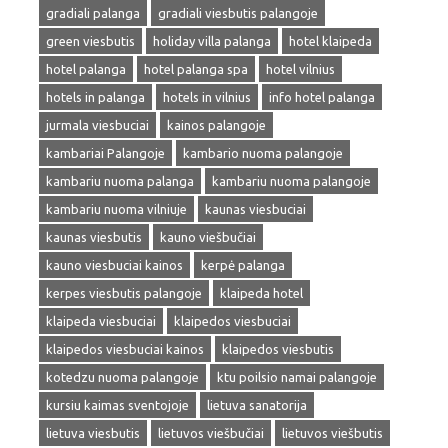
gradiali palanga
gradiali viesbutis palangoje
green viesbutis
holiday villa palanga
hotel klaipeda
hotel palanga
hotel palanga spa
hotel vilnius
hotels in palanga
hotels in vilnius
info hotel palanga
jurmala viesbuciai
kainos palangoje
kambariai Palangoje
kambario nuoma palangoje
kambariu nuoma palanga
kambariu nuoma palangoje
kambariu nuoma vilniuje
kaunas viesbuciai
kaunas viesbutis
kauno viešbučiai
kauno viesbuciai kainos
kerpė palanga
kerpes viesbutis palangoje
klaipeda hotel
klaipeda viesbuciai
klaipedos viesbuciai
klaipedos viesbuciai kainos
klaipedos viesbutis
kotedzu nuoma palangoje
ktu poilsio namai palangoje
kursiu kaimas sventojoje
lietuva sanatorija
lietuva viesbutis
lietuvos viešbučiai
lietuvos viešbutis