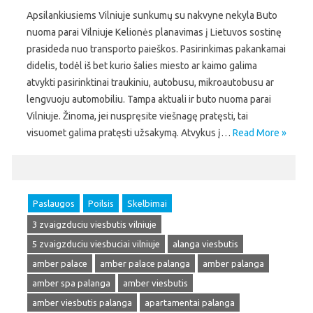
Apsilankiusiems Vilniuje sunkumų su nakvyne nekyla Buto
nuoma parai Vilniuje Kelionės planavimas į Lietuvos sostinę
prasideda nuo transporto paieškos. Pasirinkimas pakankamai
didelis, todėl iš bet kurio šalies miesto ar kaimo galima
atvykti pasirinktinai traukiniu, autobusu, mikroautobusu ar
lengvuoju automobiliu. Tampa aktuali ir buto nuoma parai
Vilniuje. Žinoma, jei nuspręsite viešnagę pratęsti, tai
visuomet galima pratęsti užsakymą. Atvykus į…
Read More »
Paslaugos
Poilsis
Skelbimai
3 zvaigzduciu viesbutis vilniuje
5 zvaigzduciu viesbuciai vilniuje
alanga viesbutis
amber palace
amber palace palanga
amber palanga
amber spa palanga
amber viesbutis
amber viesbutis palanga
apartamentai palanga