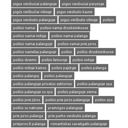
pigus viesbuciai palangoje
pigus viesbuciai paryziuje
pigūs viešbučiai vilniuje
pigus viesbutis kaune
pigus viesbutis palangoje
pigus viešbutis vilniuje
poilsio
poilsio namai
poilsio namai druskininkuose
poilsio namai nidoje
poilsio namai palanga
poilsio namai palangoje
poilsio namai prie juros
poilsio nameliai palangoje
poilsis
poilsis druskininkuose
poilsis dviems
poilsis lietuvoje
poilsis nidoje
poilsis nidoje kainos
poilsis pajūryje
poilsis palanga
poilsis palangoj
poilsis palangoje
poilsis palangoje privatus sektorius
poilsis palangoje spa
poilsis palangoje su spa
poilsis palangoje ziema
poilsis prie jūros
poilsis prie juros palangoje
poilsis spa
poilsis su nakvyne
pramogos palangoje
prie juros palanga
prie parko viesbutis palanga
priejuros.lt palanga
romantiskas savaitgalis palangoje