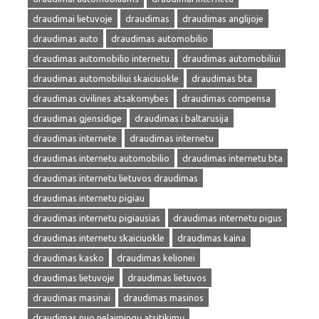
draudimai lietuvoje
draudimas
draudimas anglijoje
draudimas auto
draudimas automobilio
draudimas automobilio internetu
draudimas automobiliui
draudimas automobiliui skaiciuokle
draudimas bta
draudimas civilines atsakomybes
draudimas compensa
draudimas gjensidige
draudimas i baltarusija
draudimas internete
draudimas internetu
draudimas internetu automobilio
draudimas internetu bta
draudimas internetu lietuvos draudimas
draudimas internetu pigiau
draudimas internetu pigiausias
draudimas internetu pigus
draudimas internetu skaiciuokle
draudimas kaina
draudimas kasko
draudimas kelionei
draudimas lietuvoje
draudimas lietuvos
draudimas masinai
draudimas masinos
draudimas nuo nelaimingų atsitikimų