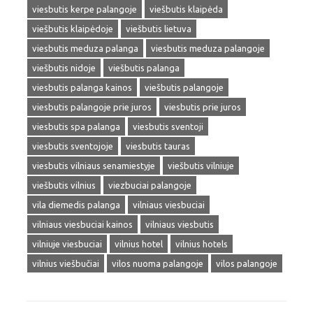
viesbutis kerpe palangoje
viešbutis klaipėda
viešbutis klaipėdoje
viešbutis lietuva
viesbutis meduza palanga
viesbutis meduza palangoje
viešbutis nidoje
viešbutis palanga
viesbutis palanga kainos
viešbutis palangoje
viesbutis palangoje prie juros
viesbutis prie juros
viesbutis spa palanga
viesbutis sventoji
viesbutis sventojoje
viesbutis tauras
viesbutis vilniaus senamiestyje
viešbutis vilniuje
viešbutis vilnius
viezbuciai palangoje
vila diemedis palanga
vilniaus viesbuciai
vilniaus viesbuciai kainos
vilniaus viesbutis
vilniuje viesbuciai
vilnius hotel
vilnius hotels
vilnius viešbučiai
vilos nuoma palangoje
vilos palangoje