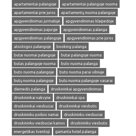
apartamentai palangoje
apartamentai palangoje nuoma
apartamentai prie juros
apartamentų nuoma palangoje
apgyvendinimas jurmaloje
apgyvendinimas klaipedoje
apgyvendinimas pajuryje
apgyvendinimas palanga
apgyvendinimas palangoje
apgyvendinimas prie juros
atostogos palangoje
booking palanga
butai nuomai palangoje
butai palangoje nuoma
butas palangoje nuoma
buto nuoma palanga
buto nuoma palangoje
buto nuoma parai vilniuje
butų nuoma palangoje
butu nuoma palangoje vasarai
diemedis palanga
druskininkai apgyvendinimas
druskininkai nakvyne
druskininkai spa
druskininkai viesbuciai
druskininkai viesbutis
druskininku poilsio namai
druskininku viesbuciai
druskininku viesbuciai kainos
druskininku viesbutis
energetikas šventoji
gamanta hotel palanga