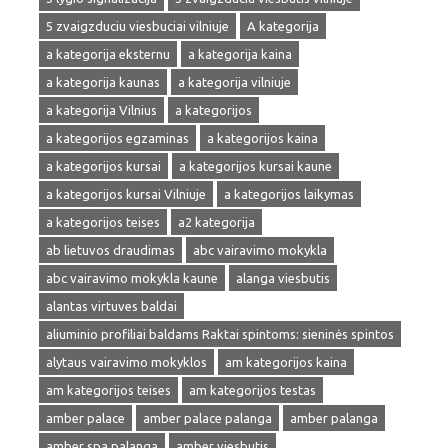
5 zvaigzduciu viesbuciai vilniuje
A kategorija
a kategorija eksternu
a kategorija kaina
a kategorija kaunas
a kategorija vilniuje
a kategorija Vilnius
a kategorijos
a kategorijos egzaminas
a kategorijos kaina
a kategorijos kursai
a kategorijos kursai kaune
a kategorijos kursai Vilniuje
a kategorijos laikymas
a kategorijos teises
a2 kategorija
ab lietuvos draudimas
abc vairavimo mokykla
abc vairavimo mokykla kaune
alanga viesbutis
alantas virtuves baldai
aliuminio profiliai baldams Raktai spintoms: sieninės spintos
alytaus vairavimo mokyklos
am kategorijos kaina
am kategorijos teises
am kategorijos testas
amber palace
amber palace palanga
amber palanga
amber spa palanga
amber viesbutis