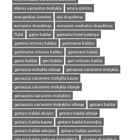
elenos vairavimo mokykla
emira spintos
energetikas šventoji
eta draudimas
europinis draudimas
europinis sveikatos draudimas
flylal
gajos baldai
gamanta hotel palanga
gamina virtuves baldus
gaminame baldus
gaminame virtuves baldus
gaminami baldai
genio baldai
geri baldai
geri virtuves baldai
geriausia mokykla vilniuje
geriausia vairavimo mokykla
geriausia vairavimo mokykla kaune
geriausia vairavimo mokykla vilniuje
geriausios vairavimo mokyklos
geriausios vairavimo mokyklos vilniuje
gintaro baldai
gintaro baldai akcijos
gintaro baldai alytuje
gintaro baldai kaune
gintaro baldai komodos
gintaro baldai sekcijos
gintaro baldai spintos
gintaro baldai virtuves komplektai
givybes draudimas