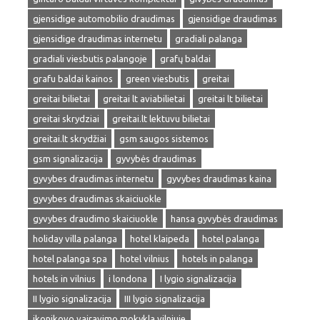
gjensidige automobilio draudimas
gjensidige draudimas
gjensidige draudimas internetu
gradiali palanga
gradiali viesbutis palangoje
grafų baldai
grafu baldai kainos
green viesbutis
greitai
greitai bilietai
greitai lt aviabilietai
greitai lt bilietai
greitai skrydziai
greitai.lt lektuvu bilietai
greitai.lt skrydžiai
gsm saugos sistemos
gsm signalizacija
gyvybės draudimas
gyvybes draudimas internetu
gyvybes draudimas kaina
gyvybes draudimas skaiciuokle
gyvybes draudimo skaiciuokle
hansa gyvybės draudimas
holiday villa palanga
hotel klaipeda
hotel palanga
hotel palanga spa
hotel vilnius
hotels in palanga
hotels in vilnius
i londona
I lygio signalizacija
II lygio signalizacija
III lygio signalizacija
ikonikovo vairavimo mokykla vilniuje