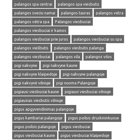
palangos spa centrai
palangos spa viesbutis
palangos sveciu namai
palangos tauras
palangos vėtra
palangos vėtra spa
Palangos viesbuciai
palangos viesbuciai ir kainos
palangos viesbuciai prie juros
palangos viesbuciai su spa
palangos viešbutis
palangos viesbutis palanga
palangos viezbuciai
palangos vila
palangos vilos
pigi nakvyne
pigi nakvyne kaune
pigi nakvyne klaipedoje
pigi nakvyne palangoje
pigi nakvynė vilniuje
pigi nuoma Palangoje
pigiausi viesbuciai kaune
pigiausi viesbuciai vilniuje
pigiausias viesbutis vilniuje
pigus apgyvendinimas palangoje
pigus kambariai palangoje
pigus poilsis druskininkuose
pigus poilsis palangoje
pigus viesbuciai
pigus viesbuciai kaune
pigus viesbuciai klaipedoje