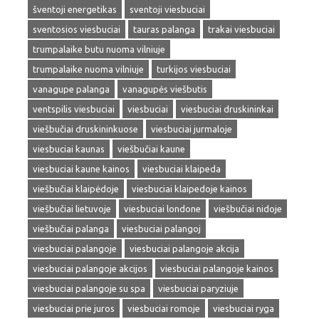
šventoji energetikas
sventoji viesbuciai
sventosios viesbuciai
tauras palanga
trakai viesbuciai
trumpalaike butu nuoma vilniuje
trumpalaike nuoma vilniuje
turkijos viesbuciai
vanagupe palanga
vanagupės viešbutis
ventspilis viesbuciai
viesbuciai
viesbuciai druskininkai
viešbučiai druskininkuose
viesbuciai jurmaloje
viesbuciai kaunas
viešbučiai kaune
viesbuciai kaune kainos
viesbuciai klaipeda
viešbučiai klaipėdoje
viesbuciai klaipedoje kainos
viešbučiai lietuvoje
viesbuciai londone
viešbučiai nidoje
viešbučiai palanga
viesbuciai palangoj
viesbuciai palangoje
viesbuciai palangoje akcija
viesbuciai palangoje akcijos
viesbuciai palangoje kainos
viesbuciai palangoje su spa
viesbuciai paryziuje
viesbuciai prie juros
viesbuciai romoje
viesbuciai ryga