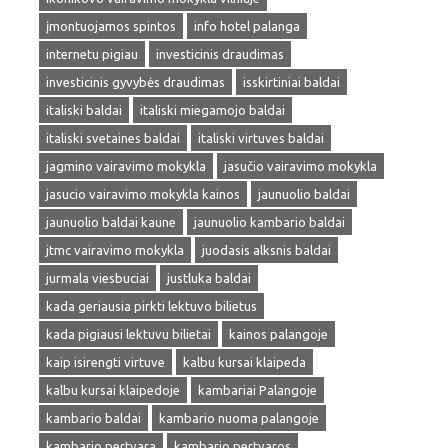
įmontuojamos spintos
info hotel palanga
internetu pigiau
investicinis draudimas
investicinis gyvybės draudimas
isskirtiniai baldai
italiski baldai
italiski miegamojo baldai
italiski svetaines baldai
italiski virtuves baldai
jagmino vairavimo mokykla
jasučio vairavimo mokykla
jasucio vairavimo mokykla kainos
jaunuolio baldai
jaunuolio baldai kaune
jaunuolio kambario baldai
jtmc vairavimo mokykla
juodasis alksnis baldai
jurmala viesbuciai
justluka baldai
kada geriausia pirkti lektuvo bilietus
kada pigiausi lektuvu bilietai
kainos palangoje
kaip isirengti virtuve
kalbu kursai klaipeda
kalbu kursai klaipedoje
kambariai Palangoje
kambario baldai
kambario nuoma palangoje
kambario pertvara
kambario pertvaros