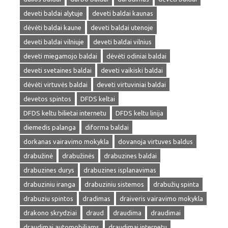
deveti baldai alytuje
deveti baldai kaunas
dėvėti baldai kaune
deveti baldai utenoje
deveti baldai vilniuje
deveti baldai vilnius
deveti miegamojo baldai
dėvėti odiniai baldai
deveti svetaines baldai
deveti vaikiski baldai
dėvėti virtuvės baldai
deveti virtuviniai baldai
devetos spintos
DFDS keltai
DFDS keltu bilietai internetu
DFDS keltu linija
diemedis palanga
diforma baldai
dorkanas vairavimo mokykla
dovanoja virtuves baldus
drabužinė
drabužinės
drabuzines baldai
drabuzines durys
drabuzines isplanavimas
drabuziniu iranga
drabuziniu sistemos
drabužių spinta
drabuziu spintos
dradimas
draiveris vairavimo mokykla
drakono skrydziai
draud
draudima
draudimai
draudimai automobiliams
draudimai internetu