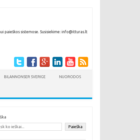
i paieškos sistemose. Susisiekime: info@itturas.lt
BILANNONSER SVERIGE
NUORODOS
eška
Paieška