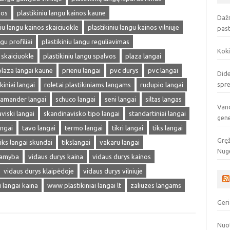
nos
plastikiniu langu kainos kaune
Dažn
niu langu kainos skaiciuokle
plastikiniu langu kainos vilniuje
pas
gu profiliai
plastikiniu langu reguliavimas
Koki
 skaiciuokle
plastikiniu langu spalvos
plaza langai
plaza langai kaune
prienu langai
pvc durys
pvc langai
Dide
spr
kiniai langai
roletai plastikiniams langams
rudupio langai
lamander langai
schuco langai
seni langai
siltas langas
Vand
viski langai
skandinavisko tipo langai
standartiniai langai
gen
angai
tavo langai
termo langai
tikri langai
tiks langai
Gręž
tiks langai skundai
tikslangai
vakaru langai
Nuge
gamyba
vidaus durys kaina
vidaus durys kainos
vidaus durys klaipėdoje
vidaus durys vilniuje
ai langai kaina
www plastikiniai langai lt
zaliuzes langams
Geri
Nuo