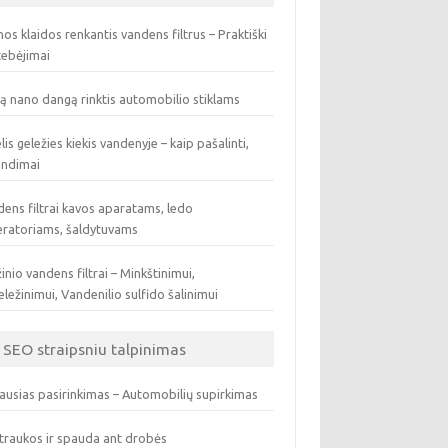
os klaidos renkantis vandens filtrus – Praktiški
tebėjimai
ą nano dangą rinktis automobilio stiklams
lis geležies kiekis vandenyje – kaip pašalinti,
endimai
ens filtrai kavos aparatams, ledo
eratoriams, šaldytuvams
inio vandens filtrai – Minkštinimui,
ležinimui, Vandenilio sulfido šalinimui
SEO straipsniu talpinimas
ausias pasirinkimas – Automobilių supirkimas
traukos ir spauda ant drobės