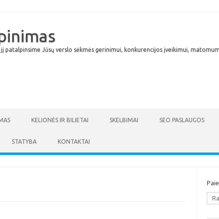
lpinimas
 jį patalpinsime Jūsų verslo sėkmės gerinimui, konkurencijos įveikimui, matomumu
Skip to content
MAS
KELIONĖS IR BILIETAI
SKELBIMAI
SEO PASLAUGOS
STATYBA
KONTAKTAI
Pai