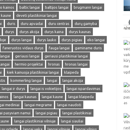
mo kainos
baltic langai
baltijos langai
brugmann langai
i kaune
deveti plastikiniai langai
i
duris
duru apvadai
duru centras
durų gamyba
durys
durys akcija
durys kaina
durys kaunas
doje
durys langai
durys lauko
durys pigiau
eko langai
faneruotos vidaus durys
fauga langai
gaminame duris
 langai
geriausi langai
geriausi plastikiniai langai
langai
hermio projektai
hronas
hronas langai
i
kiek kainuoja plastikiniai langai
klaipeda
ktis
kommerling langai
langai
langai akcija
langai ir durys
langai is vokietijos
langai ispardavimas
ainos
langai kaunas
langai kaune
langai klaipeda
gai mediniai
langai megrame
langai naudoti
ai pasyviam namui
langai pigiau
langai plastikiniai
 kaune
langai plastikiniai vilniuje
langai siauliai
i su orlaide
langai veka
langai vilniuje
langai vilnius