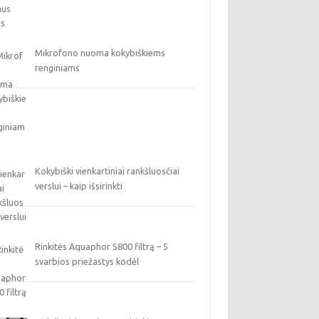
Mikrofono nuoma kokybiškiems
renginiams
Kokybiški vienkartiniai rankšluosčiai
verslui – kaip išsirinkti
Rinkitės Aquaphor S800 filtrą – 5
svarbios priežastys kodėl