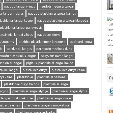
naudoti langai vilnius
naudoti mediniai langai
ai langai ir durys
naudoti plastikiniai langai kainos
lastikiniai langai kaune
naudoti plastikiniai langai klaipeda
plastikiniai langai panevezyje
astikiniai langai vilnius
naudotos durys
ms langams
orlaides plastikiniuose languose
padeveti langai
is
parduodu langus
parduodu medines duris
duodu plastikinius langus
pasyvaus namo langai
astikiniai langai
pigiausi plastikiniai langai kaune
tikinei langai
plastikinės durys
plastikinės durys kaina
rys kaina
plastikiniai
plastikiniai balkonai
P
plastikiniai durys kainos
plastikiniai langai
kcijos
plastikiniai langai alytuje
plastikiniai langai alytus
ai langai druskininkuose
plastikiniai langai durys
i išpardavimas
plastikiniai langai issimoketinai
 jonavoje
plastikiniai langai jurbarke