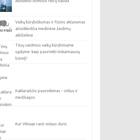
Atbulinio osmoso filtrų nauda
Vaikų kūrybiškumas ir fizinis aktyvumas
atsiskleidžia medinėse žaidimų
aikštelėse
Tėvų vaidmuo vaikų kūrybiniame
ugdyme: kaip pasirinkti tinkamiausią
būrelį?
Kaklaraiščio pasirinkimas – stilius ir
medžiagos
Kur Vilniuje rasti vidaus duris