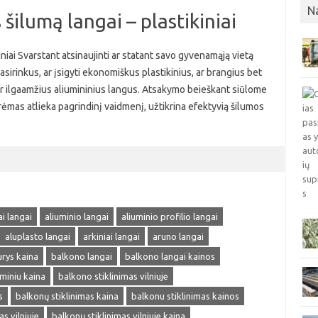
N
šilumą langai – plastikiniai
iniai Svarstant atsinaujinti ar statant savo gyvenamąją vietą
pasirinkus, ar įsigyti ekonomiškus plastikinius, ar brangius bet
s ir ilgaamžius aliumininius langus. Atsakymo beieškant siūlome
o rėmas atlieka pagrindinį vaidmenį, užtikrina efektyvią šilumos
ai langai
aliuminio langai
aliuminio profilio langai
aluplasto langai
arkiniai langai
aruno langai
rys kaina
balkono langai
balkono langai kainos
uminiu kaina
balkono stiklinimas vilniuje
s
balkonų stiklinimas kaina
balkonu stiklinimas kainos
s vilniuje
balkonų stiklinimas vilniuje kaina