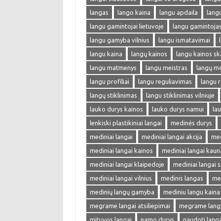
langas
lango kaina
langu apdaila
lang
langu gamintojai lietuvoje
langu gamintoja
langu gamyba vilnius
langu ismatavimai
langu kaina
langų kainos
langu kainos sk
langu matmenys
langu meistras
langų m
langu profiliai
langu reguliavimas
langu r
langų stiklinimas
langu stiklinimas vilniuje
lauko durys kainos
lauko durys namui
lau
lenkiski plastikiniai langai
medinės durys
mediniai langai
mediniai langai akcija
med
mediniai langai kainos
mediniai langai kaun
mediniai langai klaipedoje
mediniai langai s
mediniai langai vilnius
medinis langas
me
medinių langų gamyba
mediniu langu kaina
megrame langai atsiliepimai
megrame langai
mituvos langai
namo durys
naudoti langa