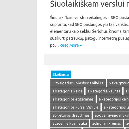
Šiuolaikiškam verslui 
Šiuolaikiškam verslui reikalingos ir SEO pasla
supranta, kad SEO paslaugos yra tas variklis, 
elementaru kaip sekliui Šerlohui. Žinoma, tam
susikurti patrauklų, patogų internetinį pusla
po…
Read More »
Skelbimai
3 zvaigzduciu viesbutis vilniuje
5 zvaigzduci
a kategorija kaina
a kategorija kaunas
a 
a kategorijos egzaminas
a kategorijos kain
a kategorijos kursai Vilniuje
a kategorijos 
ab lietuvos draudimas
abc vairavimo moky
academie kosmetika
achromin kremas
a