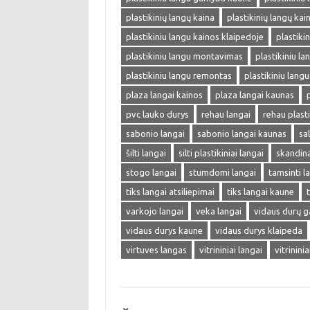
plastikinių langų kaina
plastikinių langų kai
plastikiniu langu kainos klaipedoje
plastiki
plastikiniu langu montavimas
plastikiniu lan
plastikiniu langu remontas
plastikiniu langu
plaza langai kainos
plaza langai kaunas
pvc lauko durys
rehau langai
rehau plasti
sabonio langai
sabonio langai kaunas
sa
šilti langai
silti plastikiniai langai
skandina
stogo langai
stumdomi langai
tamsinti l
tiks langai atsiliepimai
tiks langai kaune
varkojo langai
veka langai
vidaus durų 
vidaus durys kaune
vidaus durys klaipeda
virtuves langas
vitrininiai langai
vitrinini