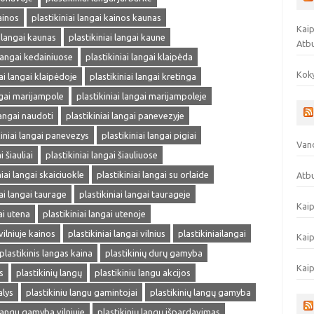
ainos
plastikiniai langai kainos kaunas
Kaip
i langai kaunas
plastikiniai langai kaune
Atb
 langai kedainiuose
plastikiniai langai klaipėda
Koky
iai langai klaipėdoje
plastikiniai langai kretinga
ngai marijampole
plastikiniai langai marijampoleje
langai naudoti
plastikiniai langai panevezyje
kiniai langai panevezys
plastikiniai langai pigiai
Vand
i šiauliai
plastikiniai langai šiauliuose
niai langai skaiciuokle
plastikiniai langai su orlaide
Atbu
iai langai taurage
plastikiniai langai taurageje
Kaip
ai utena
plastikiniai langai utenoje
vilniuje kainos
plastikiniai langai vilnius
plastikiniailangai
Kaip
plastikinis langas kaina
plastikinių durų gamyba
Kaip
s
plastikinių langų
plastikiniu langu akcijos
alys
plastikiniu langu gamintojai
plastikinių langų gamyba
 langu gamyba vilniuje
plastikinių langų išpardavimas