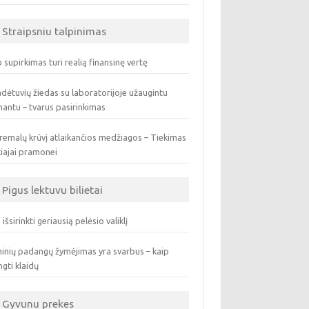
Straipsniu talpinimas
 supirkimas turi realią finansinę vertę
dėtuvių žiedas su laboratorijoje užaugintu
antu – tvarus pasirinkimas
remalų krūvį atlaikančios medžiagos – Tiekimas
iajai pramonei
Pigus lektuvu bilietai
 išsirinkti geriausią pelėsio valiklį
inių padangų žymėjimas yra svarbus – kaip
ngti klaidų
Gyvunu prekes