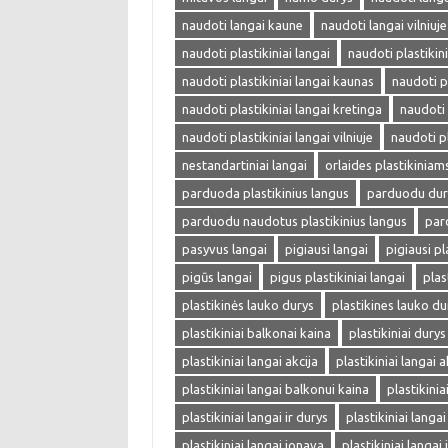
naudoti langai kaune
naudoti langai vilniuje
naudoti plastikiniai langai
naudoti plastikini
naudoti plastikiniai langai kaunas
naudoti p
naudoti plastikiniai langai kretinga
naudoti 
naudoti plastikiniai langai vilniuje
naudoti pl
nestandartiniai langai
orlaides plastikinia
parduoda plastikinius langus
parduodu dur
parduodu naudotus plastikinius langus
par
pasyvus langai
pigiausi langai
pigiausi pl
pigūs langai
pigus plastikiniai langai
plas
plastikinės lauko durys
plastikines lauko du
plastikiniai balkonai kaina
plastikiniai durys
plastikiniai langai akcija
plastikiniai langai a
plastikiniai langai balkonui kaina
plastikini
plastikiniai langai ir durys
plastikiniai langa
plastikiniai langai jonava
plastikiniai langai