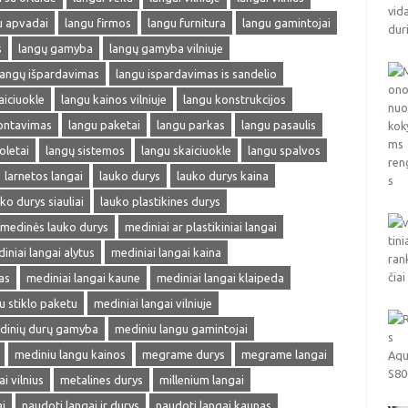
u apvadai
langu firmos
langu furnitura
langu gamintojai
s
langų gamyba
langų gamyba vilniuje
langų išpardavimas
langu ispardavimas is sandelio
aiciuokle
langu kainos vilniuje
langu konstrukcijos
ontavimas
langu paketai
langu parkas
langu pasaulis
oletai
langų sistemos
langu skaiciuokle
langu spalvos
larnetos langai
lauko durys
lauko durys kaina
ko durys siauliai
lauko plastikines durys
medinės lauko durys
mediniai ar plastikiniai langai
iniai langai alytus
mediniai langai kaina
as
mediniai langai kaune
mediniai langai klaipeda
u stiklo paketu
mediniai langai vilniuje
dinių durų gamyba
mediniu langu gamintojai
mediniu langu kainos
megrame durys
megrame langai
 vilnius
metalines durys
millenium langai
i
naudoti langai ir durys
naudoti langai kaunas