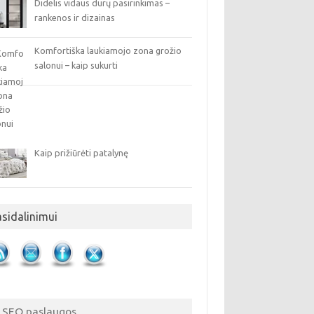
Didelis vidaus durų pasirinkimas –
rankenos ir dizainas
Komfortiška laukiamojo zona grožio
salonui – kaip sukurti
Kaip prižiūrėti patalynę
asidalinimui
SEO paslaugos