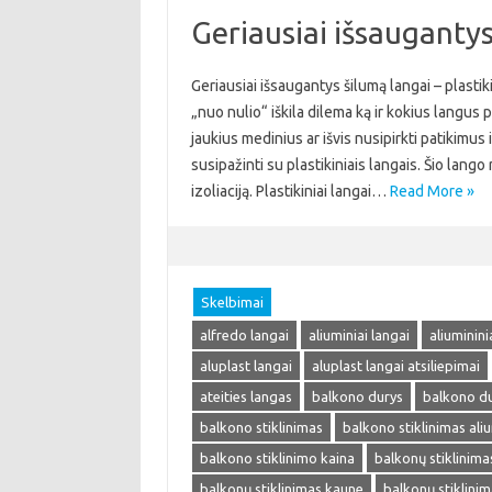
Geriausiai išsaugantys 
Geriausiai išsaugantys šilumą langai – plastik
„nuo nulio“ iškila dilema ką ir kokius langus 
jaukius medinius ar išvis nusipirkti patikimu
susipažinti su plastikiniais langais. Šio lang
izoliaciją. Plastikiniai langai…
Read More »
Skelbimai
alfredo langai
aliuminiai langai
aliuminini
aluplast langai
aluplast langai atsiliepimai
ateities langas
balkono durys
balkono du
balkono stiklinimas
balkono stiklinimas ali
balkono stiklinimo kaina
balkonų stiklinima
balkonų stiklinimas kaune
balkonų stiklinima