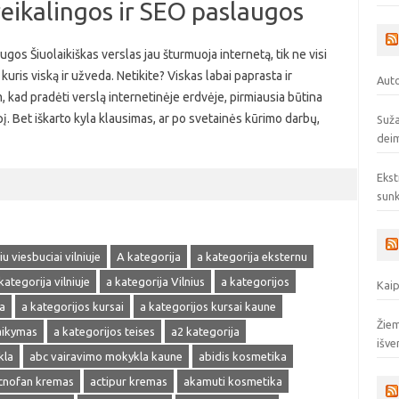
reikalingos ir SEO paslaugos
ugos Šiuolaikiškas verslas jau šturmuoja internetą, tik ne visi
kuris viską ir užveda. Netikite? Viskas labai paprasta ir
Auto
, kad pradėti verslą internetinėje erdvėje, pirmiausia būtina
pį. Bet iškarto kyla klausimas, ar po svetainės kūrimo darbų,
Suža
deim
Ekst
sunk
u viesbuciai vilniuje
A kategorija
a kategorija eksternu
kategorija vilniuje
a kategorija Vilnius
a kategorijos
Kaip
a
a kategorijos kursai
a kategorijos kursai kaune
Žiem
laikymas
a kategorijos teises
a2 kategorija
išve
kla
abc vairavimo mokykla kaune
abidis kosmetika
cnofan kremas
actipur kremas
akamuti kosmetika