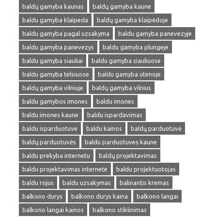
baldų gamyba kaunas
baldų gamyba kaune
baldu gamyba klaipeda
baldų gamyba klaipėdoje
baldu gamyba pagal uzsakyma
baldu gamyba panevezyje
baldu gamyba panevezys
baldu gamyba plungeje
baldu gamyba siauliai
baldu gamyba siauliuose
baldu gamyba telsiuose
baldu gamyba utenoje
baldų gamyba vilniuje
baldų gamyba vilnius
baldu gamybos imones
baldu imones
baldu imones kaune
baldu ispardavimas
baldu isparduotuve
baldu kainos
baldų parduotuvė
baldų parduotuvės
baldu parduotuves kaune
baldu prekyba internetu
baldų projektavimas
baldu projektavimas internete
baldu projektuotojas
baldu rojus
baldu uzsakymas
balinantis kremas
balkono durys
balkono durys kaina
balkono langai
balkono langai kainos
balkono stiklinimas