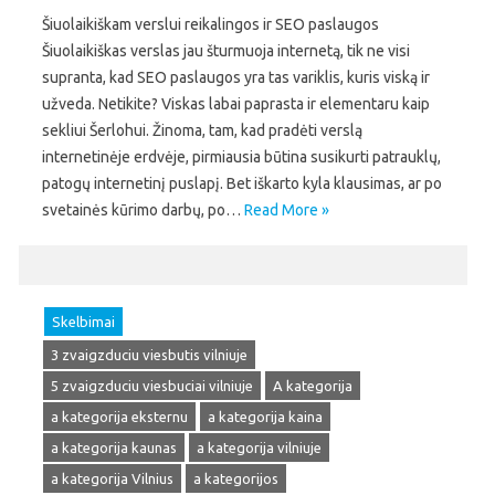
Šiuolaikiškam verslui reikalingos ir SEO paslaugos
Šiuolaikiškas verslas jau šturmuoja internetą, tik ne visi
supranta, kad SEO paslaugos yra tas variklis, kuris viską ir
užveda. Netikite? Viskas labai paprasta ir elementaru kaip
sekliui Šerlohui. Žinoma, tam, kad pradėti verslą
internetinėje erdvėje, pirmiausia būtina susikurti patrauklų,
patogų internetinį puslapį. Bet iškarto kyla klausimas, ar po
svetainės kūrimo darbų, po…
Read More »
Skelbimai
3 zvaigzduciu viesbutis vilniuje
5 zvaigzduciu viesbuciai vilniuje
A kategorija
a kategorija eksternu
a kategorija kaina
a kategorija kaunas
a kategorija vilniuje
a kategorija Vilnius
a kategorijos