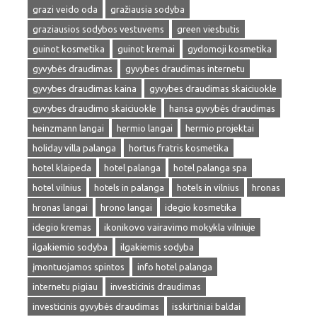
grazi veido oda
gražiausia sodyba
graziausios sodybos vestuvems
green viesbutis
guinot kosmetika
guinot kremai
gydomoji kosmetika
gyvybės draudimas
gyvybes draudimas internetu
gyvybes draudimas kaina
gyvybes draudimas skaiciuokle
gyvybes draudimo skaiciuokle
hansa gyvybės draudimas
heinzmann langai
hermio langai
hermio projektai
holiday villa palanga
hortus fratris kosmetika
hotel klaipeda
hotel palanga
hotel palanga spa
hotel vilnius
hotels in palanga
hotels in vilnius
hronas
hronas langai
hrono langai
idegio kosmetika
idegio kremas
ikonikovo vairavimo mokykla vilniuje
ilgakiemio sodyba
ilgakiemis sodyba
įmontuojamos spintos
info hotel palanga
internetu pigiau
investicinis draudimas
investicinis gyvybės draudimas
isskirtiniai baldai