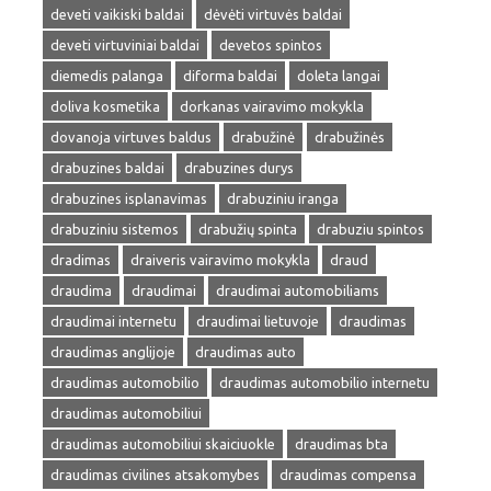
deveti vaikiski baldai
dėvėti virtuvės baldai
deveti virtuviniai baldai
devetos spintos
diemedis palanga
diforma baldai
doleta langai
doliva kosmetika
dorkanas vairavimo mokykla
dovanoja virtuves baldus
drabužinė
drabužinės
drabuzines baldai
drabuzines durys
drabuzines isplanavimas
drabuziniu iranga
drabuziniu sistemos
drabužių spinta
drabuziu spintos
dradimas
draiveris vairavimo mokykla
draud
draudima
draudimai
draudimai automobiliams
draudimai internetu
draudimai lietuvoje
draudimas
draudimas anglijoje
draudimas auto
draudimas automobilio
draudimas automobilio internetu
draudimas automobiliui
draudimas automobiliui skaiciuokle
draudimas bta
draudimas civilines atsakomybes
draudimas compensa