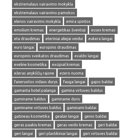
ekstremalaus vairavimo mokykla
ekstremalaus vairavimo pamokos
elenos vairavimo mokykla
emira spintos
emolium kremas
energetikas šventoji
essex kremas
eta draudimas
eteriniai aliejai veidui
eukera langai
euro langai
europinis draudimas
europinis sveikatos draudimas
evaldo langai
eveline kosmetika
excipial kremas
ežeras anykščių rajone
ezero nuoma
faneruotos vidaus durys
fauga langai
gajos baldai
gamanta hotel palanga
gamina virtuves baldus
gaminame baldus
gaminame duris
gaminame virtuves baldus
gaminami baldai
gatineau kosmetika
gealan langai
genio baldai
geras paakiu kremas
geras veido kremas
geri baldai
geri langai
geri plastikiniai langai
geri virtuves baldai