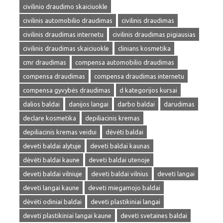
civilinio draudimo skaiciuokle
civilinis automobilio draudimas
civilinis draudimas
civilinis draudimas internetu
civilinis draudimas pigiausias
civilinis draudimas skaiciuokle
clinians kosmetika
cmr draudimas
compensa automobilio draudimas
compensa draudimas
compensa draudimas internetu
compensa gyvybės draudimas
d kategorijos kursai
dalios baldai
danijos langai
darbo baldai
darudimas
declare kosmetika
depiliacinis kremas
depiliacinis kremas veidui
dėvėti baldai
deveti baldai alytuje
deveti baldai kaunas
dėvėti baldai kaune
deveti baldai utenoje
deveti baldai vilniuje
deveti baldai vilnius
deveti langai
deveti langai kaune
deveti miegamojo baldai
dėvėti odiniai baldai
deveti plastikiniai langai
deveti plastikiniai langai kaune
deveti svetaines baldai