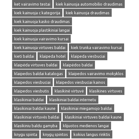
ket vairavimo testai
kiek kainuoja automobilio draudimas
kiek kainuoja c kategorija
kiek kainuoja draudimas
kiek kainuoja kasko draudimas
kiek kainuoja plastikiniai langai
kiek kainuoja vairavimo kursai
kiek kainuoja virtuves baldai
kiek trunka vairavimo kursai
kieti baldai
klaipeda hotel
klaipeda viesbuciai
klaipėda virtuves baldai
klaipėdos baldai
klaipedos baldai katalogas
klaipedos vairavimo mokyklos
klaipedos viesbuciai
klaipedos viesbuciai kainos
klaipedos viesbutis
klasikinė virtuvė
klasikines virtuves
klasikiniai baldai
klasikiniai baldai internetu
klasikiniai baldai kaune
klasikiniai miegamojo baldai
klasikiniai virtuvės baldai
klasikiniai virtuves baldai kaune
klasikiniu baldu gamyba
klijuotos medienos langai
knygu spinta
knygų spintos
kokius langus rinktis