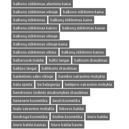
balkono stiklinimas aliuminiu kaina
balkono stiklinimas vilniuje
balkono stiklinimo kaina
balkonų stiklinimas
balkonų stiklinimas kaina
balkonu stiklinimas kainos
balkonų stiklinimas kaune
balkonų stiklinimas vilniuje
balkonų stiklinimas vilniuje kaina
balkonu stiklinimas vilnius
balkonų stiklinimo kainos
baltarusiski baldai
baltic langai
balticum draudimas
baltijos langai
baltikums draudimas
banketines sales vilniuje
bareikio vairavimo mokykla
batu spinta
be kategorija
belejevo vairavimo mokykla
bendrosios civilinės atsakomybės draudimas
benexere kosmetika
beoti kosmetika
bialo vairavimo mokykla
bikuvos baldai
biodroga kosmetika
bioline kosmetika
biuro baldai
biuro baldai kaunas
biuro baldai kaune