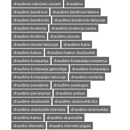
draudimas vykstant i uzsieni
draudimo
draudimo bendrovė
draudimo bendrove lietuva
draudimo bendrovės
draudimo bendrovės lietuvoje
draudimo brokeriai
draudimo brokeriai siauliai
draudimo brokeris
draudimo įmonės
draudimo imones lietuvoje
draudimo kaina
draudimo kainos
draudimo kainos skaičiuoklė
draudimo kompanija
draudimo kompanija compensa
draudimo kompanija gjensidige
draudimo kompanijos
draudimo kompanijos lietuvoje
draudimo nuolaida
draudimo pasiulymai
draudimo paslaugos
draudimo perrasymas
draudimo polisas
draudimo skaičiuoklė
draudimo skaiciuokle bta
draudimo skaiciuokle internetu
draudimo skaiciuokles
draudimu kainos
draudimu skaiciuokle
drauskis internetu
drauskis internetu pigiau