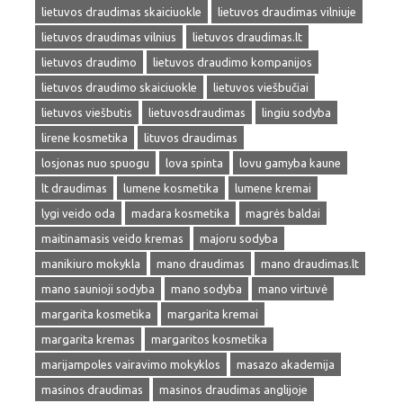
lietuvos draudimas skaiciuokle
lietuvos draudimas vilniuje
lietuvos draudimas vilnius
lietuvos draudimas.lt
lietuvos draudimo
lietuvos draudimo kompanijos
lietuvos draudimo skaiciuokle
lietuvos viešbučiai
lietuvos viešbutis
lietuvosdraudimas
lingiu sodyba
lirene kosmetika
lituvos draudimas
losjonas nuo spuogu
lova spinta
lovu gamyba kaune
lt draudimas
lumene kosmetika
lumene kremai
lygi veido oda
madara kosmetika
magrės baldai
maitinamasis veido kremas
majoru sodyba
manikiuro mokykla
mano draudimas
mano draudimas.lt
mano saunioji sodyba
mano sodyba
mano virtuvė
margarita kosmetika
margarita kremai
margarita kremas
margaritos kosmetika
marijampoles vairavimo mokyklos
masazo akademija
masinos draudimas
masinos draudimas anglijoje