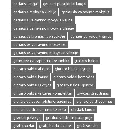
geriausi langai
geriausi plastikiniai langai
geriausia mokykla vilniuje
geriausia vairavimo mokykla
geriausia vairavimo mokykla kaune
geriausia vairavimo mokykla vilniuje
geriausias kremas nuo rauksliu
geriausias veido kremas
geriausios vairavimo mokyklos
geriausios vairavimo mokyklos vilniuje
germaine de capuccini kosmetika
gintaro baldai
gintaro baldai akcijos
gintaro baldai alytuje
gintaro baldai kaune
gintaro baldai komodos
gintaro baldai sekcijos
gintaro baldai spintos
gintaro baldai virtuves komplektai
givybes draudimas
gjensidige automobilio draudimas
gjensidige draudimas
gjensidige draudimas internetu
glaskek langai
gradiali palanga
gradiali viesbutis palangoje
grafų baldai
grafu baldai kainos
graži sodyba