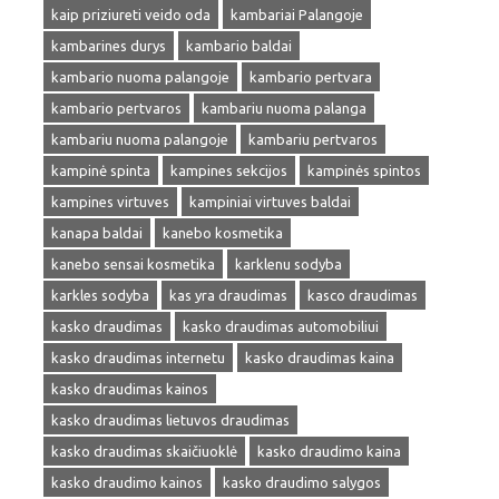
kaip priziureti veido oda
kambariai Palangoje
kambarines durys
kambario baldai
kambario nuoma palangoje
kambario pertvara
kambario pertvaros
kambariu nuoma palanga
kambariu nuoma palangoje
kambariu pertvaros
kampinė spinta
kampines sekcijos
kampinės spintos
kampines virtuves
kampiniai virtuves baldai
kanapa baldai
kanebo kosmetika
kanebo sensai kosmetika
karklenu sodyba
karkles sodyba
kas yra draudimas
kasco draudimas
kasko draudimas
kasko draudimas automobiliui
kasko draudimas internetu
kasko draudimas kaina
kasko draudimas kainos
kasko draudimas lietuvos draudimas
kasko draudimas skaičiuoklė
kasko draudimo kaina
kasko draudimo kainos
kasko draudimo salygos