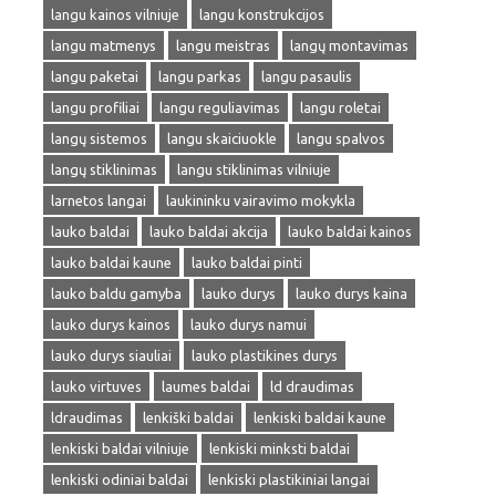
langu kainos vilniuje
langu konstrukcijos
langu matmenys
langu meistras
langų montavimas
langu paketai
langu parkas
langu pasaulis
langu profiliai
langu reguliavimas
langu roletai
langų sistemos
langu skaiciuokle
langu spalvos
langų stiklinimas
langu stiklinimas vilniuje
larnetos langai
laukininku vairavimo mokykla
lauko baldai
lauko baldai akcija
lauko baldai kainos
lauko baldai kaune
lauko baldai pinti
lauko baldu gamyba
lauko durys
lauko durys kaina
lauko durys kainos
lauko durys namui
lauko durys siauliai
lauko plastikines durys
lauko virtuves
laumes baldai
ld draudimas
ldraudimas
lenkiški baldai
lenkiski baldai kaune
lenkiski baldai vilniuje
lenkiski minksti baldai
lenkiski odiniai baldai
lenkiski plastikiniai langai