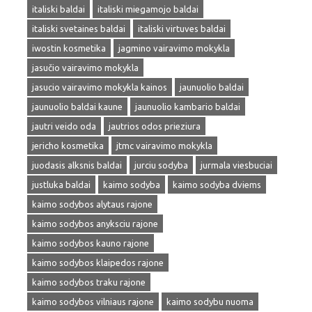
italiski baldai
italiski miegamojo baldai
italiski svetaines baldai
italiski virtuves baldai
iwostin kosmetika
jagmino vairavimo mokykla
jasučio vairavimo mokykla
jasucio vairavimo mokykla kainos
jaunuolio baldai
jaunuolio baldai kaune
jaunuolio kambario baldai
jautri veido oda
jautrios odos prieziura
jericho kosmetika
jtmc vairavimo mokykla
juodasis alksnis baldai
jurciu sodyba
jurmala viesbuciai
justluka baldai
kaimo sodyba
kaimo sodyba dviems
kaimo sodybos alytaus rajone
kaimo sodybos anyksciu rajone
kaimo sodybos kauno rajone
kaimo sodybos klaipedos rajone
kaimo sodybos traku rajone
kaimo sodybos vilniaus rajone
kaimo sodybu nuoma