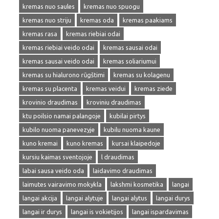
kremas nuo saules
kremas nuo spuogu
kremas nuo striju
kremas oda
kremas paakiams
kremas rasa
kremas riebiai odai
kremas riebiai veido odai
kremas sausai odai
kremas sausai veido odai
kremas soliariumui
kremas su hialurono rūgštimi
kremas su kolagenu
kremas su placenta
kremas veidui
kremas ziede
krovinio draudimas
kroviniu draudimas
ktu poilsio namai palangoje
kubilai pirtys
kubilo nuoma panevezyje
kubilu nuoma kaune
kuno kremai
kuno kremas
kursai klaipedoje
kursiu kaimas sventojoje
l draudimas
labai sausa veido oda
laidavimo draudimas
laimutes vairavimo mokykla
lakshmi kosmetika
langai
langai akcija
langai alytuje
langai alytus
langai durys
langai ir durys
langai is vokietijos
langai ispardavimas