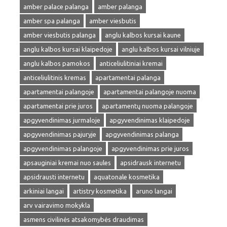
amber palace palanga
amber palanga
amber spa palanga
amber viesbutis
amber viesbutis palanga
anglu kalbos kursai kaune
anglu kalbos kursai klaipedoje
anglu kalbos kursai vilniuje
anglu kalbos pamokos
anticeliulitiniai kremai
anticeliulitinis kremas
apartamentai palanga
apartamentai palangoje
apartamentai palangoje nuoma
apartamentai prie juros
apartamentų nuoma palangoje
apgyvendinimas jurmaloje
apgyvendinimas klaipedoje
apgyvendinimas pajuryje
apgyvendinimas palanga
apgyvendinimas palangoje
apgyvendinimas prie juros
apsauginiai kremai nuo saules
apsidrausk internetu
apsidrausti internetu
aquatonale kosmetika
arkiniai langai
artistry kosmetika
aruno langai
arv vairavimo mokykla
asmens civilinės atsakomybės draudimas