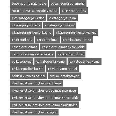
buto nuoma palangoje
butų nuoma palangoje
butu nuoma palangoje vasarai
c ce kategorijos
c ce kategorijos kaina
c kategorija kaina
c kategorijos kaina
c kategorijos kursai
c kategorijos kursai kaune
c kategorijos kursai vilniuje
ca draudimas
car draudimas
careline kosmetika
casco draudimas
casco draudimas skaiciuokle
casco draudimo skaiciuokle
casko draudimas
ce kategorija
ce kategorija kaina
ce kategorijos kaina
ce kategorijos kursai
ce vairavimo kursai
čekiški virtuvės baldai
civilinė atsakomybė
civilinės atsakomybės draudimas
civilinės atsakomybės draudimas internetu
civilines atsakomybes draudimas skaiciuokle
civilinės atsakomybės draudimo skaičiuoklė
civilinės atsakomybės sąlygos