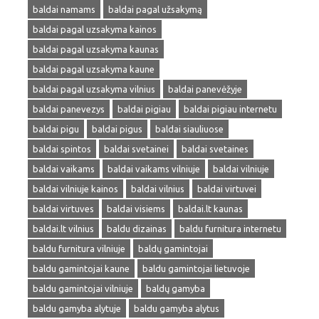
baldai namams
baldai pagal užsakymą
baldai pagal uzsakyma kainos
baldai pagal uzsakyma kaunas
baldai pagal uzsakyma kaune
baldai pagal uzsakyma vilnius
baldai panevėžyje
baldai panevezys
baldai pigiau
baldai pigiau internetu
baldai pigu
baldai pigus
baldai siauliuose
baldai spintos
baldai svetainei
baldai svetaines
baldai vaikams
baldai vaikams vilniuje
baldai vilniuje
baldai vilniuje kainos
baldai vilnius
baldai virtuvei
baldai virtuves
baldai visiems
baldai.lt kaunas
baldai.lt vilnius
baldu dizainas
baldu furnitura internetu
baldu furnitura vilniuje
baldų gamintojai
baldu gamintojai kaune
baldu gamintojai lietuvoje
baldu gamintojai vilniuje
baldų gamyba
baldu gamyba alytuje
baldu gamyba alytus