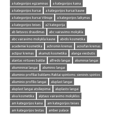
a kategorijos egzaminas
a kategorijos kaina
a kategorijos kursai
a kategorijos kursai kaune
a kategorijos kursai Vilniuje
a kategorijos laikymas
a kategorijos teises
a2 kategorija
ab lietuvos draudimas
abc vairavimo mokykla
abc vairavimo mokykla kaune
abidis kosmetika
academie kosmetika
achromin kremas
acnofan kremas
actipur kremas
akamuti kosmetika
alanga viesbutis
alantas virtuves baldai
alfredo langai
aliuminiai langai
aliumininiai langai
aliuminio langai
aliuminio profiliai baldams Raktai spintoms: sieninės spintos
aliuminio profilio langai
aluplast langai
aluplast langai atsiliepimai
aluplasto langai
alva kosmetika
alytaus vairavimo mokyklos
am kategorijos kaina
am kategorijos teises
am kategorijos testas
amber palace