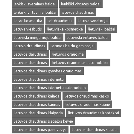
lenkiski svetaines baldai
lenkiški virtuvės baldai
lenkiski virtuviniai baldai
letuvos draudimas
lierac kosmetika
liet draudimas
lietuva sanatorija
lietuva viesbutis
lietuviska kosmetika
lietuviški baldai
lietuviski miegamojo baldai
lietuviski virtuves baldai
lietuvo draudimas
lietuvos baldu gamintojai
lietuvos darudimas
lietuvos draudima
lietuvos draudimas
lietuvos draudimas automobiliui
lietuvos draudimas gyvybes draudimas
lietuvos draudimas internetu
lietuvos draudimas internetu automobilio
lietuvos draudimas kainos
lietuvos draudimas kasko
lietuvos draudimas kaunas
lietuvos draudimas kaune
lietuvos draudimas klaipeda
lietuvos draudimas kontaktai
lietuvos draudimas pagalba kelyje
lietuvos draudimas panevezys
lietuvos draudimas siauliai