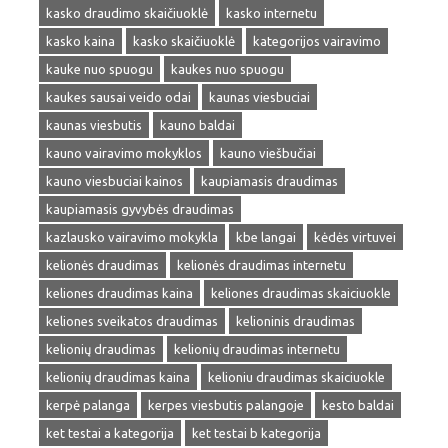
kasko draudimo skaičiuoklė
kasko internetu
kasko kaina
kasko skaičiuoklė
kategorijos vairavimo
kauke nuo spuogu
kaukes nuo spuogu
kaukes sausai veido odai
kaunas viesbuciai
kaunas viesbutis
kauno baldai
kauno vairavimo mokyklos
kauno viešbučiai
kauno viesbuciai kainos
kaupiamasis draudimas
kaupiamasis gyvybės draudimas
kazlausko vairavimo mokykla
kbe langai
kėdės virtuvei
kelionės draudimas
kelionės draudimas internetu
keliones draudimas kaina
keliones draudimas skaiciuokle
keliones sveikatos draudimas
kelioninis draudimas
kelionių draudimas
kelionių draudimas internetu
kelionių draudimas kaina
kelioniu draudimas skaiciuokle
kerpė palanga
kerpes viesbutis palangoje
kesto baldai
ket testai a kategorija
ket testai b kategorija