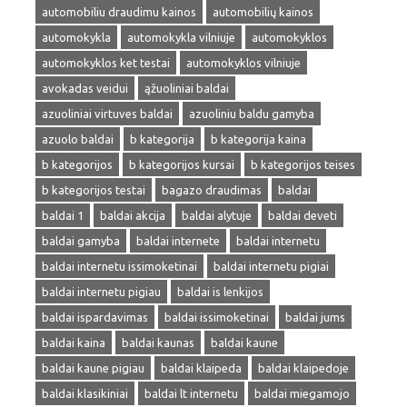
automobiliu draudimu kainos
automobilių kainos
automokykla
automokykla vilniuje
automokyklos
automokyklos ket testai
automokyklos vilniuje
avokadas veidui
ąžuoliniai baldai
azuoliniai virtuves baldai
azuoliniu baldu gamyba
azuolo baldai
b kategorija
b kategorija kaina
b kategorijos
b kategorijos kursai
b kategorijos teises
b kategorijos testai
bagazo draudimas
baldai
baldai 1
baldai akcija
baldai alytuje
baldai deveti
baldai gamyba
baldai internete
baldai internetu
baldai internetu issimoketinai
baldai internetu pigiai
baldai internetu pigiau
baldai is lenkijos
baldai ispardavimas
baldai issimoketinai
baldai jums
baldai kaina
baldai kaunas
baldai kaune
baldai kaune pigiau
baldai klaipeda
baldai klaipedoje
baldai klasikiniai
baldai lt internetu
baldai miegamojo