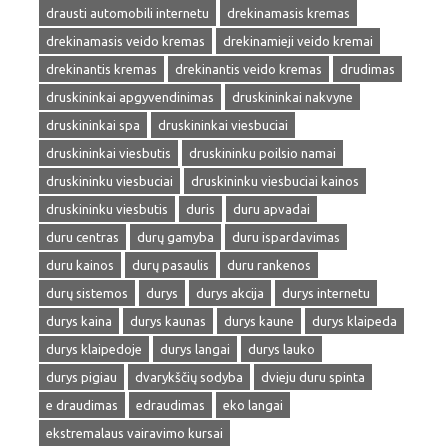
drausti automobili internetu
drekinamasis kremas
drekinamasis veido kremas
drekinamieji veido kremai
drekinantis kremas
drekinantis veido kremas
drudimas
druskininkai apgyvendinimas
druskininkai nakvyne
druskininkai spa
druskininkai viesbuciai
druskininkai viesbutis
druskininku poilsio namai
druskininku viesbuciai
druskininku viesbuciai kainos
druskininku viesbutis
duris
duru apvadai
duru centras
durų gamyba
duru ispardavimas
duru kainos
durų pasaulis
duru rankenos
durų sistemos
durys
durys akcija
durys internetu
durys kaina
durys kaunas
durys kaune
durys klaipeda
durys klaipedoje
durys langai
durys lauko
durys pigiau
dvarykščių sodyba
dvieju duru spinta
e draudimas
edraudimas
eko langai
ekstremalaus vairavimo kursai