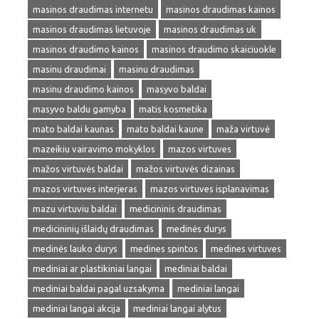
masinos draudimas internetu
masinos draudimas kainos
masinos draudimas lietuvoje
masinos draudimas uk
masinos draudimo kainos
masinos draudimo skaiciuokle
masinu draudimai
masinu draudimas
masinu draudimo kainos
masyvo baldai
masyvo baldu gamyba
matis kosmetika
mato baldai kaunas
mato baldai kaune
maža virtuvė
mazeikiu vairavimo mokyklos
mazos virtuves
mažos virtuvės baldai
mažos virtuvės dizainas
mazos virtuves interjeras
mazos virtuves isplanavimas
mazu virtuviu baldai
medicininis draudimas
medicininių išlaidų draudimas
medinės durys
medinės lauko durys
medines spintos
medines virtuves
mediniai ar plastikiniai langai
mediniai baldai
mediniai baldai pagal uzsakyma
mediniai langai
mediniai langai akcija
mediniai langai alytus