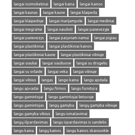
langai issimoketinai
langai kaina
langai kainos
langai kaunas
langai kaune
langai klaipeda
langai klaipedoje
langai marijampole
langai mediniai
langai megrame
langai naudoti
langai panevezyje
langai panevezys
langai pasyviam namui
langai pigiau
langai plastikiniai
langai plastikiniai kainos
langai plastikiniai kaune
langai plastikiniai vilniuje
langai siauliai
langai siauliuose
langai su drugeliu
langai su orlaide
langai veka
langai vilniuje
langai vilnius
langas
lango kaina
langu apdaila
langu apvadai
langu firmos
langu furnitura
langu gamintojai
langu gamintojai lietuvoje
langu gamintojas
langų gamyba
langų gamyba vilniuje
langu gamyba vilnius
langu ismatavimai
langų išpardavimas
langu ispardavimas is sandelio
langu kaina
langų kainos
langu kainos skaiciuokle