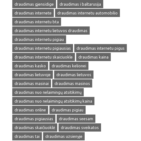
draudimas gjensidige
draudimas i baltarusija
draudimas internete
draudimas internetu automobilio
draudimas internetu bta
draudimas internetu lietuvos draudimas
draudimas internetu pigiau
draudimas internetu pigiausias
draudimas internetu pigus
draudimas internetu skaiciuokle
draudimas kaina
draudimas kasko
draudimas kelionei
draudimas lietuvoje
draudimas lietuvos
draudimas masinai
draudimas masinos
draudimas nuo nelaimingų atsitikimų
draudimas nuo nelaimingų atsitikimų kaina
draudimas online
draudimas pigiau
draudimas pigiausias
draudimas seesam
draudimas skaičiuoklė
draudimas sveikatos
draudimas tai
draudimas uzsienyje