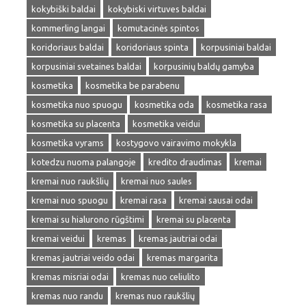
kokybiški baldai
kokybiski virtuves baldai
kommerling langai
komutacinės spintos
koridoriaus baldai
koridoriaus spinta
korpusiniai baldai
korpusiniai svetaines baldai
korpusinių baldų gamyba
kosmetika
kosmetika be parabenu
kosmetika nuo spuogu
kosmetika oda
kosmetika rasa
kosmetika su placenta
kosmetika veidui
kosmetika vyrams
kostygovo vairavimo mokykla
kotedzu nuoma palangoje
kredito draudimas
kremai
kremai nuo raukšlių
kremai nuo saules
kremai nuo spuogu
kremai rasa
kremai sausai odai
kremai su hialurono rūgštimi
kremai su placenta
kremai veidui
kremas
kremas jautriai odai
kremas jautriai veido odai
kremas margarita
kremas misriai odai
kremas nuo celiulito
kremas nuo randu
kremas nuo raukšlių