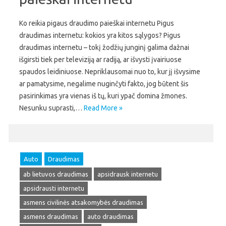
Ko reikia pigaus draudimo paieškai internetu Pigus
draudimas internetu: kokios yra kitos sąlygos? Pigus
draudimas internetu – tokį žodžių junginį galima dažnai
išgirsti tiek per televiziją ar radiją, ar išvysti įvairiuose
spaudos leidiniuose. Nepriklausomai nuo to, kur jį išvysime
ar pamatysime, negalime nuginčyti fakto, jog būtent šis
pasirinkimas yra vienas iš tų, kuri ypač domina žmones.
Nesunku suprasti,…
Read More »
Auto
Draudimas
ab lietuvos draudimas
apsidrausk internetu
apsidrausti internetu
asmens civilinės atsakomybės draudimas
asmens draudimas
auto draudimas