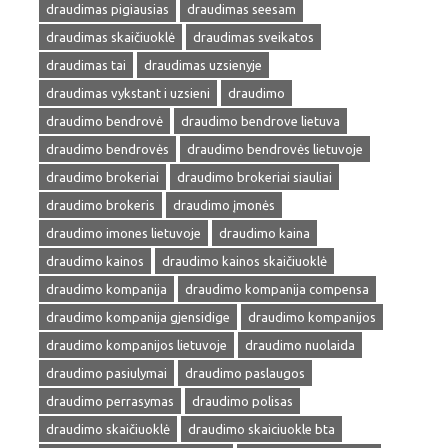
draudimas pigiausias
draudimas seesam
draudimas skaičiuoklė
draudimas sveikatos
draudimas tai
draudimas uzsienyje
draudimas vykstant i uzsieni
draudimo
draudimo bendrovė
draudimo bendrove lietuva
draudimo bendrovės
draudimo bendrovės lietuvoje
draudimo brokeriai
draudimo brokeriai siauliai
draudimo brokeris
draudimo įmonės
draudimo imones lietuvoje
draudimo kaina
draudimo kainos
draudimo kainos skaičiuoklė
draudimo kompanija
draudimo kompanija compensa
draudimo kompanija gjensidige
draudimo kompanijos
draudimo kompanijos lietuvoje
draudimo nuolaida
draudimo pasiulymai
draudimo paslaugos
draudimo perrasymas
draudimo polisas
draudimo skaičiuoklė
draudimo skaiciuokle bta