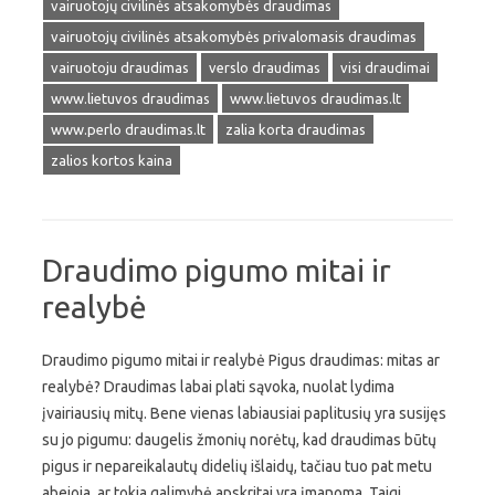
vairuotojų civilinės atsakomybės draudimas
vairuotojų civilinės atsakomybės privalomasis draudimas
vairuotoju draudimas
verslo draudimas
visi draudimai
www.lietuvos draudimas
www.lietuvos draudimas.lt
www.perlo draudimas.lt
zalia korta draudimas
zalios kortos kaina
Draudimo pigumo mitai ir
realybė
Draudimo pigumo mitai ir realybė Pigus draudimas: mitas ar
realybė? Draudimas labai plati sąvoka, nuolat lydima
įvairiausių mitų. Bene vienas labiausiai paplitusių yra susijęs
su jo pigumu: daugelis žmonių norėtų, kad draudimas būtų
pigus ir nepareikalautų didelių išlaidų, tačiau tuo pat metu
abejoja, ar tokia galimybė apskritai yra įmanoma. Taigi,