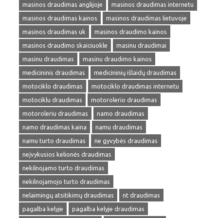
masinos draudimas anglijoje
masinos draudimas internetu
masinos draudimas kainos
masinos draudimas lietuvoje
masinos draudimas uk
masinos draudimo kainos
masinos draudimo skaiciuokle
masinu draudimai
masinu draudimas
masinu draudimo kainos
medicininis draudimas
medicininių išlaidų draudimas
motociklo draudimas
motociklo draudimas internetu
motociklu draudimas
motorolerio draudimas
motoroleriu draudimas
namo draudimas
namo draudimas kaina
namu draudimas
namu turto draudimas
ne gyvybės draudimas
neįvykusios kelionės draudimas
nekilnojamo turto draudimas
nekilnojamojo turto draudimas
nelaimingų atsitikimų draudimas
nt draudimas
pagalba kelyje
pagalba kelyje draudimas