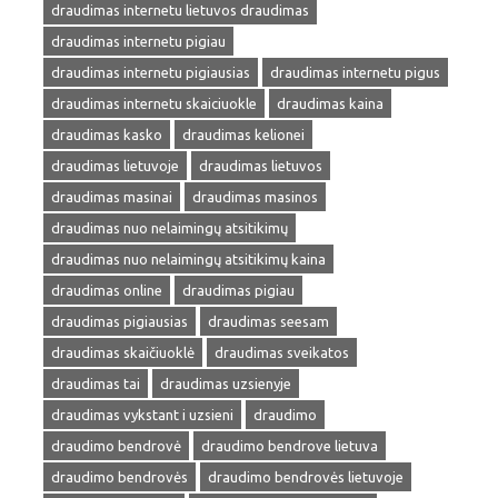
draudimas internetu lietuvos draudimas
draudimas internetu pigiau
draudimas internetu pigiausias
draudimas internetu pigus
draudimas internetu skaiciuokle
draudimas kaina
draudimas kasko
draudimas kelionei
draudimas lietuvoje
draudimas lietuvos
draudimas masinai
draudimas masinos
draudimas nuo nelaimingų atsitikimų
draudimas nuo nelaimingų atsitikimų kaina
draudimas online
draudimas pigiau
draudimas pigiausias
draudimas seesam
draudimas skaičiuoklė
draudimas sveikatos
draudimas tai
draudimas uzsienyje
draudimas vykstant i uzsieni
draudimo
draudimo bendrovė
draudimo bendrove lietuva
draudimo bendrovės
draudimo bendrovės lietuvoje