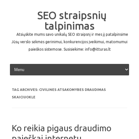
SEO straipsnių
talpinimas
Atsiųskite mums savo unikalų SEO straipsnį ir mes jį patalpinsime
Jūsų verslo sėkmės gerinimui, konkurencijos įveikimui, matomumui
paieškos sistemose. Susisiekime: info@itturas.lt
Skip to content
TAG ARCHIVES:
CIVILINES ATSAKOMYBES DRAUDIMAS
SKAICIUOKLE
Ko reikia pigaus draudimo
paieškai internetu