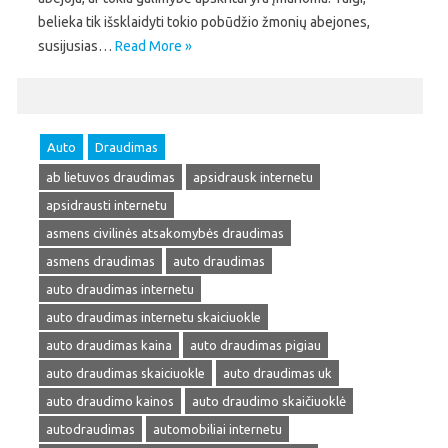
belieka tik išsklaidyti tokio pobūdžio žmonių abejones,
susijusias…
Read More »
Auto
Draudimas
ab lietuvos draudimas
apsidrausk internetu
apsidrausti internetu
asmens civilinės atsakomybės draudimas
asmens draudimas
auto draudimas
auto draudimas internetu
auto draudimas internetu skaiciuokle
auto draudimas kaina
auto draudimas pigiau
auto draudimas skaiciuokle
auto draudimas uk
auto draudimo kainos
auto draudimo skaičiuoklė
autodraudimas
automobiliai internetu