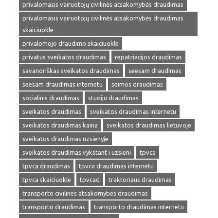
privalomasis vairuotojų civilinės atsakomybės draudimas
privalomasis vairuotojų civilinės atsakomybės draudimas
skaiciuokle
privalomojo draudimo skaiciuokle
privatus sveikatos draudimas
repatriacijos draudimas
savanoriškas sveikatos draudimas
seesam draudimas
seesam draudimas internetu
seimos draudimas
socialinis draudimas
studiju draudimas
sveikatos draudimas
sveikatos draudimas internetu
sveikatos draudimas kaina
sveikatos draudimas lietuvoje
sveikatos draudimas uzsienyje
sveikatos draudimas vykstant i uzsieni
tpvca
tpvca draudimas
tpvca draudimas internetu
tpvca skaiciuokle
tpvcad
traktoriaus draudimas
transporto civilines atsakomybes draudimas
transporto draudimas
transporto draudimas internetu