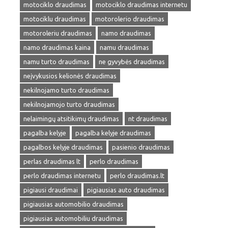
motociklo draudimas
motociklo draudimas internetu
motociklu draudimas
motorolerio draudimas
motoroleriu draudimas
namo draudimas
namo draudimas kaina
namu draudimas
namu turto draudimas
ne gyvybės draudimas
neįvykusios kelionės draudimas
nekilnojamo turto draudimas
nekilnojamojo turto draudimas
nelaimingų atsitikimų draudimas
nt draudimas
pagalba kelyje
pagalba kelyje draudimas
pagalbos kelyje draudimas
pasienio draudimas
perlas draudimas lt
perlo draudimas
perlo draudimas internetu
perlo draudimas.lt
pigiausi draudimai
pigiausias auto draudimas
pigiausias automobilio draudimas
pigiausias automobiliu draudimas