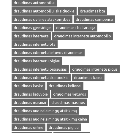
draudimas automobiliui
draudimas automobiliui skaiciuokle
draudimas bta
draudimas civilines atsakomybes
draudimas compensa
draudimas gjensidige
draudimas i baltarusija
draudimas internete
draudimas internetu automobilio
draudimas internetu bta
draudimas internetu lietuvos draudimas
draudimas internetu pigiau
draudimas internetu pigiausias
draudimas internetu pigus
draudimas internetu skaiciuokle
draudimas kaina
draudimas kasko
draudimas kelionei
draudimas lietuvoje
draudimas lietuvos
draudimas masinai
draudimas masinos
draudimas nuo nelaimingų atsitikimų
draudimas nuo nelaimingų atsitikimų kaina
draudimas online
draudimas pigiau