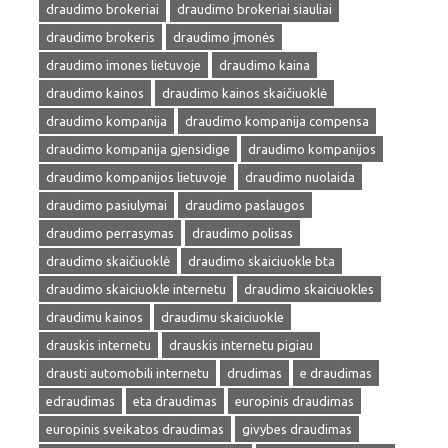
draudimo brokeriai
draudimo brokeriai siauliai
draudimo brokeris
draudimo įmonės
draudimo imones lietuvoje
draudimo kaina
draudimo kainos
draudimo kainos skaičiuoklė
draudimo kompanija
draudimo kompanija compensa
draudimo kompanija gjensidige
draudimo kompanijos
draudimo kompanijos lietuvoje
draudimo nuolaida
draudimo pasiulymai
draudimo paslaugos
draudimo perrasymas
draudimo polisas
draudimo skaičiuoklė
draudimo skaiciuokle bta
draudimo skaiciuokle internetu
draudimo skaiciuokles
draudimu kainos
draudimu skaiciuokle
drauskis internetu
drauskis internetu pigiau
drausti automobili internetu
drudimas
e draudimas
edraudimas
eta draudimas
europinis draudimas
europinis sveikatos draudimas
givybes draudimas