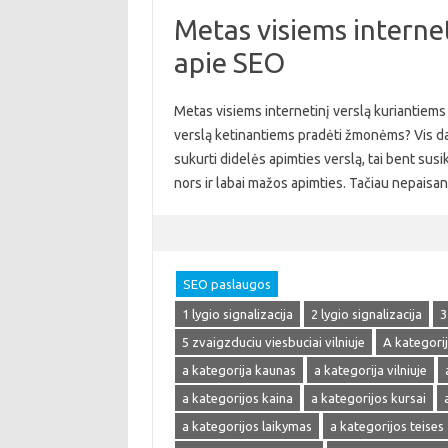
Metas visiems internet
apie SEO
Metas visiems internetinį verslą kuriantiems 
verslą ketinantiems pradėti žmonėms? Vis daugi
sukurti didelės apimties verslą, tai bent susik
nors ir labai mažos apimties. Tačiau nepaisa
SEO paslaugos
1 lygio signalizacija
2 lygio signalizacija
3
5 zvaigzduciu viesbuciai vilniuje
A kategori
a kategorija kaunas
a kategorija vilniuje
a kategorijos kaina
a kategorijos kursai
a kategorijos laikymas
a kategorijos teises