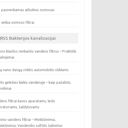
 pasirenkamas atbulinis osmosas
 veikia osmoso filtrai
Bakterijos kanalizacijai
os klaidos renkantis vandens filtrus – Praktiški
tebėjimai
ą nano dangą rinktis automobilio stiklams
lis geležies kiekis vandenyje – kaip pašalinti,
endimai
ens filtrai kavos aparatams, ledo
eratoriams, šaldytuvams
inio vandens filtrai – Minkštinimui,
ležinimui, Vandenilio sulfido šalinimui