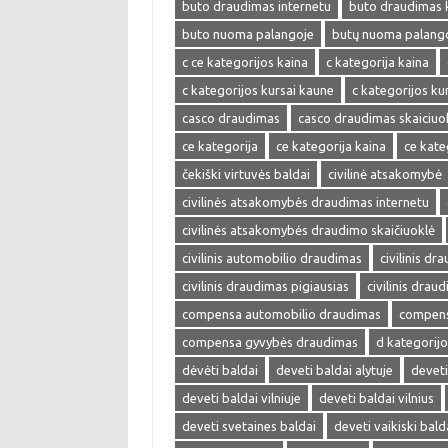
buto draudimas internetu
buto draudimas 
buto nuoma palangoje
butų nuoma palang
c ce kategorijos kaina
c kategorija kaina
c kategorijos kursai kaune
c kategorijos kur
casco draudimas
casco draudimas skaiciuo
ce kategorija
ce kategorija kaina
ce kate
čekiški virtuvės baldai
civilinė atsakomybė
civilinės atsakomybės draudimas internetu
civilinės atsakomybės draudimo skaičiuoklė
civilinis automobilio draudimas
civilinis dr
civilinis draudimas pigiausias
civilinis drau
compensa automobilio draudimas
compens
compensa gyvybės draudimas
d kategorijo
dėvėti baldai
deveti baldai alytuje
deveti
deveti baldai vilniuje
deveti baldai vilnius
deveti svetaines baldai
deveti vaikiski bald