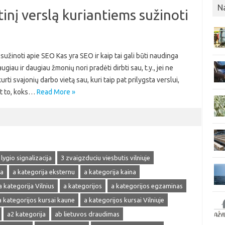
N
inį verslą kuriantiems sužinoti
sužinoti apie SEO Kas yra SEO ir kaip tai gali būti naudinga
au ir daugiau žmonių nori pradėti dirbti sau, t.y., jei ne
urti svajonių darbo vietą sau, kuri taip pat prilygsta verslui,
nt to, koks…
Read More »
 lygio signalizacija
3 zvaigzduciu viesbutis vilniuje
ja
a kategorija eksternu
a kategorija kaina
a kategorija Vilnius
a kategorijos
a kategorijos egzaminas
a kategorijos kursai kaune
a kategorijos kursai Vilniuje
a2 kategorija
ab lietuvos draudimas