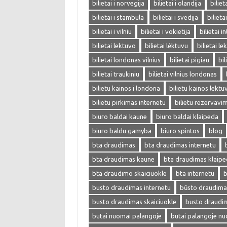
bilietai i norvegija
bilietai i olandija
biliet
bilietai i stambula
bilietai i svedija
bilieta
bilietai i vilniu
bilietai i vokietija
bilietai i
bilietai lektuvo
bilietai lėktuvu
bilietai l
bilietai londonas vilnius
bilietai pigiau
bil
bilietai traukiniu
bilietai vilnius londonas
bilietu kainos i londona
bilietu kainos lektu
bilietu pirkimas internetu
bilietu rezervavi
biuro baldai kaune
biuro baldai klaipeda
biuro baldu gamyba
biuro spintos
blog
bta draudimas
bta draudimas internetu
bta draudimas kaune
bta draudimas klaip
bta draudimo skaiciuokle
bta internetu
b
busto draudimas internetu
būsto draudima
busto draudimas skaiciuokle
busto draudi
butai nuomai palangoje
butai palangoje n