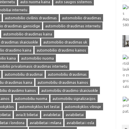
internetu
auto nuoma kaina
auto saugos sistemos
obiliai internetu
automobilio civilinis draudimas
automobilio draudimas
io draudimas gjensidige
automobilio draudimas internetu
automobilio draudimas kaina
 draudimas skaiciuokle
automobilio draudimas uk
lio draudimo kaina
automobilio draudimo kainos
lio kaina
automobilio nuoma
obilio privalomasis draudimas internetu
automobiliu draudimai
automobiliu draudimas
iu draudimas kaina
automobiliu draudimas kainos
iliu draudimo kainos
automobiliu draudimo skaiciuokle
kainos
automobiliu nuoma
automobiliu signalizacijos
okyklos
automokyklos ket testai
automokyklos vilniuje
bilietai
avia.lt bilietai
aviabiletai
aviabilietai
lietai i londona
aviabilietai i milana
aviabilietai i osla