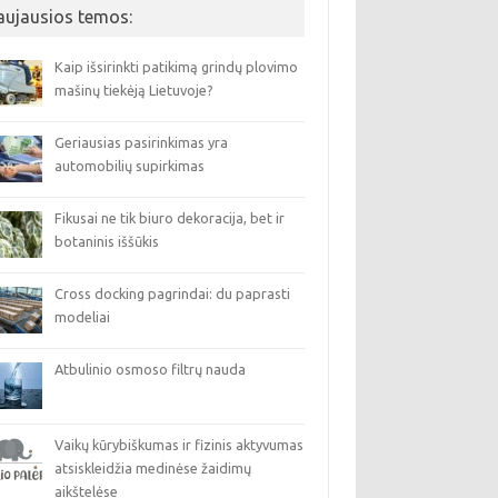
aujausios temos:
Kaip išsirinkti patikimą grindų plovimo
mašinų tiekėją Lietuvoje?
Geriausias pasirinkimas yra
automobilių supirkimas
Fikusai ne tik biuro dekoracija, bet ir
botaninis iššūkis
Cross docking pagrindai: du paprasti
modeliai
Atbulinio osmoso filtrų nauda
Vaikų kūrybiškumas ir fizinis aktyvumas
atsiskleidžia medinėse žaidimų
aikštelėse