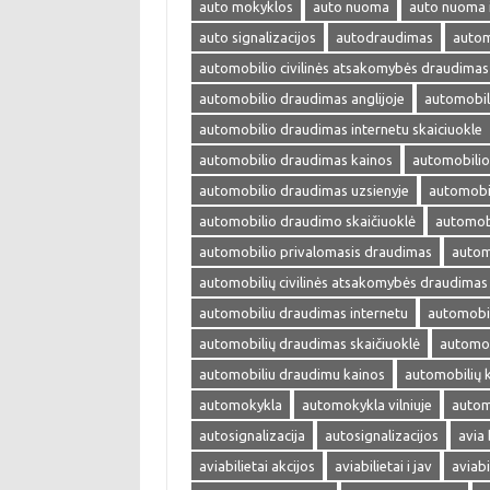
auto mokyklos
auto nuoma
auto nuoma 
auto signalizacijos
autodraudimas
autom
automobilio civilinės atsakomybės draudimas
automobilio draudimas anglijoje
automobil
automobilio draudimas internetu skaiciuokle
automobilio draudimas kainos
automobilio
automobilio draudimas uzsienyje
automobi
automobilio draudimo skaičiuoklė
automobi
automobilio privalomasis draudimas
autom
automobilių civilinės atsakomybės draudimas
automobiliu draudimas internetu
automobil
automobilių draudimas skaičiuoklė
automob
automobiliu draudimu kainos
automobilių 
automokykla
automokykla vilniuje
autom
autosignalizacija
autosignalizacijos
avia 
aviabilietai akcijos
aviabilietai i jav
aviabi