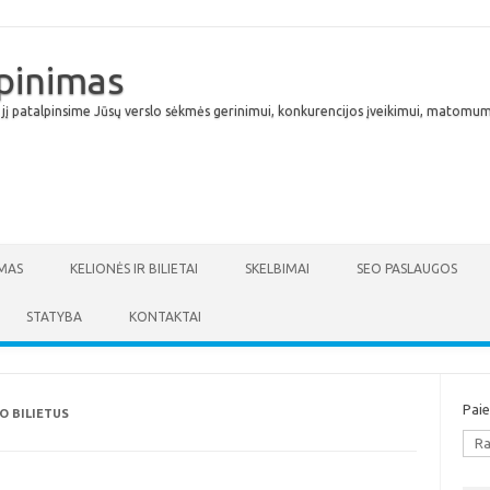
lpinimas
 jį patalpinsime Jūsų verslo sėkmės gerinimui, konkurencijos įveikimui, matomumu
Skip to content
MAS
KELIONĖS IR BILIETAI
SKELBIMAI
SEO PASLAUGOS
STATYBA
KONTAKTAI
Pai
O BILIETUS