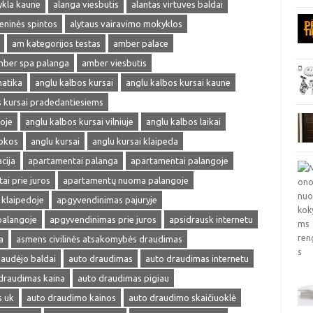
ykla kaune
alanga viesbutis
alantas virtuves baldai
ieninės spintos
alytaus vairavimo mokyklos
am kategorijos testas
amber palace
ber spa palanga
amber viesbutis
matika
anglu kalbos kursai
anglu kalbos kursai kaune
s kursai pradedantiesiems
oje
anglu kalbos kursai vilniuje
anglu kalbos laikai
okos
anglu kursai
anglu kursai klaipeda
cija
apartamentai palanga
apartamentai palangoje
ai prie juros
apartamentų nuoma palangoje
klaipedoje
apgyvendinimas pajuryje
palangoje
apgyvendinimas prie juros
apsidrausk internetu
a
asmens civilinės atsakomybės draudimas
audėjo baldai
auto draudimas
auto draudimas internetu
draudimas kaina
auto draudimas pigiau
s uk
auto draudimo kainos
auto draudimo skaičiuoklė