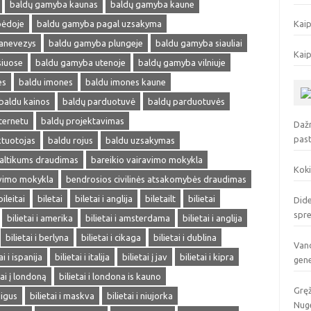
baldų gamyba kaunas
baldų gamyba kaune
pėdoje
baldu gamyba pagal uzsakyma
Kaip
anevezys
baldu gamyba plungeje
baldu gamyba siauliai
Kaip
siuose
baldu gamyba utenoje
baldų gamyba vilniuje
es
baldu imones
baldu imones kaune
baldu kainos
baldų parduotuvė
baldų parduotuvės
ternetu
baldų projektavimas
Dažn
pas
ktuotojas
baldu rojus
baldu uzsakymas
altikums draudimas
bareikio vairavimo mokykla
Koki
avimo mokykla
bendrosios civilinės atsakomybės draudimas
bileitai
biletai
biletai i anglija
biletailt
bilietai
Dide
spr
bilietai i amerika
bilietai i amsterdama
bilietai i anglija
bilietai i berlyna
bilietai i cikaga
bilietai i dublina
Vand
ai i ispanija
bilietai i italija
bilietai į jav
bilietai i kipra
gen
tai į londoną
bilietai i londona is kauno
Gręž
pigus
bilietai i maskva
bilietai i niujorka
Nuge