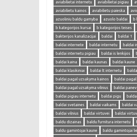
aviabilietai internetu
aviabilietai pigiau
a
aviabilietu kainos
aviabilietu paieska
avi
azuoliniu baldu gamyba
azuolo baldai
b 
b kategorijos kursai
b kategorijos teises
bakterijos kanalizacijai
baldai
baldai 1
baldai internete
baldai internetu
baldai i
baldai internetu pigiau
baldai is lenkijos
baldai kaina
baldai kaunas
baldai kaune
baldai klasikiniai
baldai lt internetu
bald
baldai pagal uzsakyma kainos
baldai paga
baldai pagal uzsakyma vilnius
baldai panev
baldai pigiau internetu
baldai pigu
balda
baldai svetaines
baldai vaikams
baldai v
baldai vilnius
baldai virtuvei
baldai virtu
baldu dizainas
baldu furnitura internetu
baldu gamintojai kaune
baldu gamintojai li