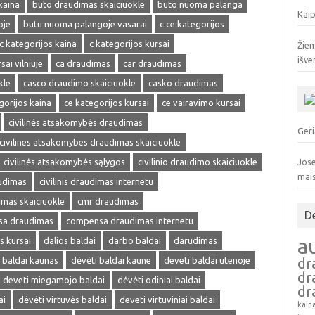
kaina
buto draudimas skaiciuokle
buto nuoma palanga
Kaip
oje
butu nuoma palangoje vasarai
c ce kategorijos
c kategorijos kaina
c kategorijos kursai
Žiem
išve
sai vilniuje
ca draudimas
car draudimas
kle
casco draudimo skaiciuokle
casko draudimas
gorijos kaina
ce kategorijos kursai
ce vairavimo kursai
civilinės atsakomybės draudimas
Geri
civilines atsakomybes draudimas skaiciuokle
civilinės atsakomybės sąlygos
civilinio draudimo skaiciuokle
Jose
mai
audimas
civilinis draudimas internetu
dimas skaiciuokle
cmr draudimas
D
a draudimas
compensa draudimas internetu
a
s kursai
dalios baldai
darbo baldai
darudimas
 baldai kaunas
dėvėti baldai kaune
deveti baldai utenoje
dr
dr
deveti miegamojo baldai
dėvėti odiniai baldai
dr
ai
dėvėti virtuvės baldai
deveti virtuviniai baldai
kain