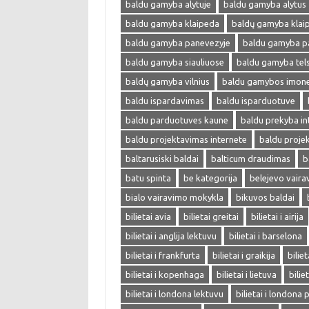
baldu gamyba alytuje
baldu gamyba alytus
baldu gamyba klaipeda
baldų gamyba klai
baldu gamyba panevezyje
baldu gamyba p
baldu gamyba siauliuose
baldu gamyba tel
baldų gamyba vilnius
baldu gamybos imon
baldu ispardavimas
baldu isparduotuve
baldu parduotuves kaune
baldu prekyba in
baldu projektavimas internete
baldu proje
baltarusiski baldai
balticum draudimas
b
batu spinta
be kategorija
belejevo vair
bialo vairavimo mokykla
bikuvos baldai
bilietai avia
bilietai greitai
bilietai i airija
bilietai i anglija lektuvu
bilietai i barselona
bilietai i frankfurta
bilietai i graikija
biliet
bilietai i kopenhaga
bilietai i lietuva
bilie
bilietai i londona lektuvu
bilietai i londona 