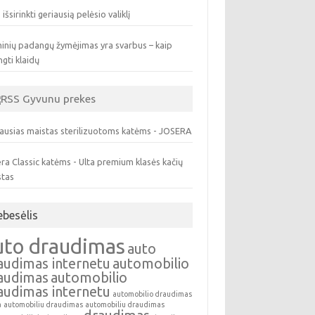
 išsirinkti geriausią pelėsio valiklį
inių padangų žymėjimas yra svarbus – kaip
ngti klaidų
Gyvunu prekes
ausias maistas sterilizuotoms katėms - JOSERA
ra Classic katėms - Ulta premium klasės kačių
stas
ebesėlis
uto draudimas
auto
audimas internetu
automobilio
audimas
automobilio
audimas internetu
automobilio draudimas
a
automobiliu draudimas
automobiliu draudimas