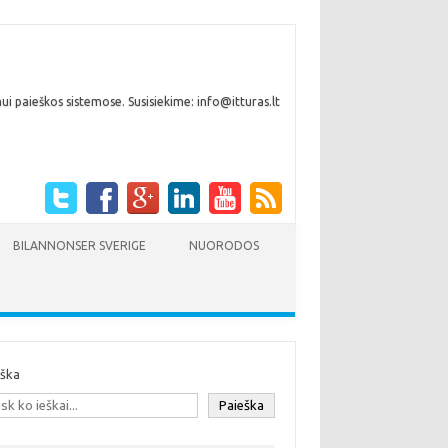
i paieškos sistemose. Susisiekime: info@itturas.lt
BILANNONSER SVERIGE
NUORODOS
eška
Paieška