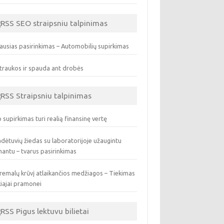
SEO straipsniu talpinimas
ausias pasirinkimas – Automobilių supirkimas
traukos ir spauda ant drobės
Straipsniu talpinimas
 supirkimas turi realią finansinę vertę
dėtuvių žiedas su laboratorijoje užaugintu
antu – tvarus pasirinkimas
remalų krūvį atlaikančios medžiagos – Tiekimas
iajai pramonei
Pigus lektuvu bilietai