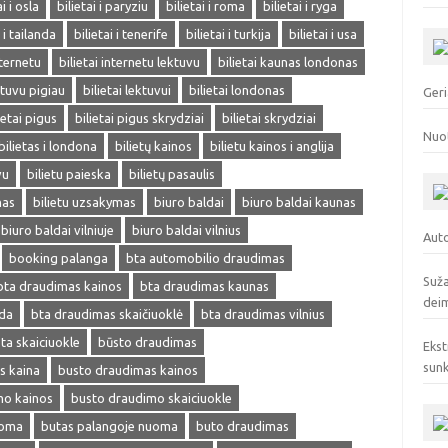
ai i osla
bilietai i paryziu
bilietai i roma
bilietai i ryga
i i tailanda
bilietai i tenerife
bilietai i turkija
bilietai i usa
nternetu
bilietai internetu lektuvu
bilietai kaunas londonas
ektuvu pigiau
bilietai lektuvui
bilietai londonas
Geri
ietai pigus
bilietai pigus skrydziai
bilietai skrydziai
Nuo
bilietas i londona
bilietų kainos
bilietu kainos i anglija
vu
bilietu paieska
bilietų pasaulis
mas
bilietu uzsakymas
biuro baldai
biuro baldai kaunas
biuro baldai vilniuje
biuro baldai vilnius
Auto
booking palanga
bta automobilio draudimas
Suža
bta draudimas kainos
bta draudimas kaunas
deim
eda
bta draudimas skaičiuoklė
bta draudimas vilnius
ta skaiciuokle
būsto draudimas
Ekst
sunk
s kaina
busto draudimas kainos
mo kainos
busto draudimo skaiciuokle
uoma
butas palangoje nuoma
buto draudimas