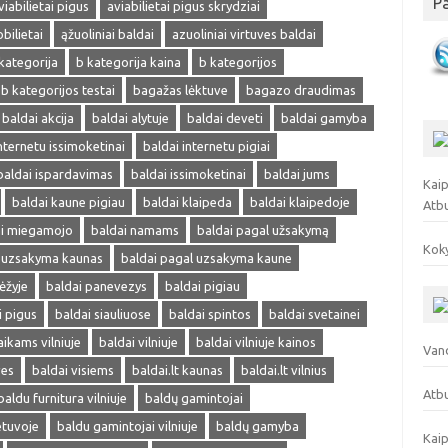
P
viabilietai pigus
aviabilietai pigus skrydziai
obilietai
ąžuoliniai baldai
azuoliniai virtuves baldai
kategorija
b kategorija kaina
b kategorijos
b kategorijos testai
bagažas lėktuve
bagazo draudimas
baldai akcija
baldai alytuje
baldai deveti
baldai gamyba
nternetu issimoketinai
baldai internetu pigiai
baldai ispardavimas
baldai issimoketinai
baldai jums
Kaip
baldai kaune pigiau
baldai klaipeda
baldai klaipedoje
Atb
ai miegamojo
baldai namams
baldai pagal užsakymą
Koky
l uzsakyma kaunas
baldai pagal uzsakyma kaune
ėžyje
baldai panevezys
baldai pigiau
i pigus
baldai siauliuose
baldai spintos
baldai svetainei
aikams vilniuje
baldai vilniuje
baldai vilniuje kainos
Vand
ves
baldai visiems
baldai.lt kaunas
baldai.lt vilnius
Atbu
baldu furnitura vilniuje
baldų gamintojai
etuvoje
baldu gamintojai vilniuje
baldų gamyba
Kaip