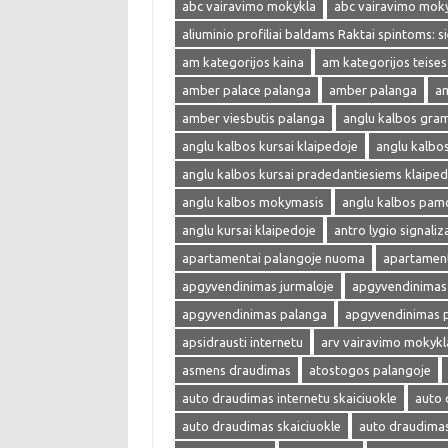
abc vairavimo mokykla
abc vairavimo mok
aliuminio profiliai baldams Raktai spintoms: s
am kategorijos kaina
am kategorijos teises
amber palace palanga
amber palanga
am
amber viesbutis palanga
anglu kalbos gra
anglu kalbos kursai klaipedoje
anglu kalbo
anglu kalbos kursai pradedantiesiems klaiped
anglu kalbos mokymasis
anglu kalbos pam
anglu kursai klaipedoje
antro lygio signaliza
apartamentai palangoje nuoma
apartament
apgyvendinimas jurmaloje
apgyvendinimas 
apgyvendinimas palanga
apgyvendinimas 
apsidrausti internetu
arv vairavimo mokykl
asmens draudimas
atostogos palangoje
auto draudimas internetu skaiciuokle
auto 
auto draudimas skaiciuokle
auto draudima