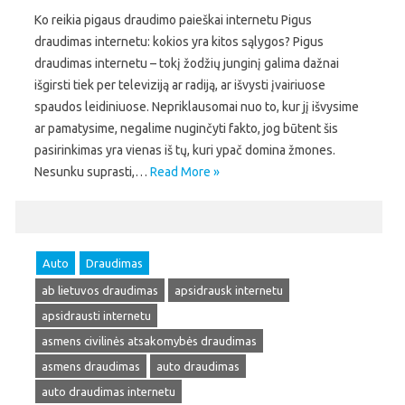
Ko reikia pigaus draudimo paieškai internetu Pigus
draudimas internetu: kokios yra kitos sąlygos? Pigus
draudimas internetu – tokį žodžių junginį galima dažnai
išgirsti tiek per televiziją ar radiją, ar išvysti įvairiuose
spaudos leidiniuose. Nepriklausomai nuo to, kur jį išvysime
ar pamatysime, negalime nuginčyti fakto, jog būtent šis
pasirinkimas yra vienas iš tų, kuri ypač domina žmones.
Nesunku suprasti,…
Read More »
Auto
Draudimas
ab lietuvos draudimas
apsidrausk internetu
apsidrausti internetu
asmens civilinės atsakomybės draudimas
asmens draudimas
auto draudimas
auto draudimas internetu