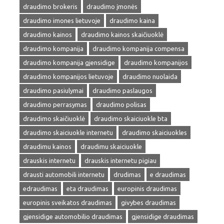
draudimo brokeris
draudimo įmonės
draudimo imones lietuvoje
draudimo kaina
draudimo kainos
draudimo kainos skaičiuoklė
draudimo kompanija
draudimo kompanija compensa
draudimo kompanija gjensidige
draudimo kompanijos
draudimo kompanijos lietuvoje
draudimo nuolaida
draudimo pasiulymai
draudimo paslaugos
draudimo perrasymas
draudimo polisas
draudimo skaičiuoklė
draudimo skaiciuokle bta
draudimo skaiciuokle internetu
draudimo skaiciuokles
draudimu kainos
draudimu skaiciuokle
drauskis internetu
drauskis internetu pigiau
drausti automobili internetu
drudimas
e draudimas
edraudimas
eta draudimas
europinis draudimas
europinis sveikatos draudimas
givybes draudimas
gjensidige automobilio draudimas
gjensidige draudimas