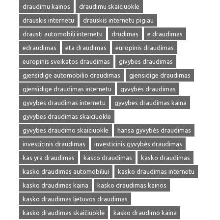
draudimu kainos
draudimu skaiciuokle
drauskis internetu
drauskis internetu pigiau
drausti automobili internetu
drudimas
e draudimas
edraudimas
eta draudimas
europinis draudimas
europinis sveikatos draudimas
givybes draudimas
gjensidige automobilio draudimas
gjensidige draudimas
gjensidige draudimas internetu
gyvybės draudimas
gyvybes draudimas internetu
gyvybes draudimas kaina
gyvybes draudimas skaiciuokle
gyvybes draudimo skaiciuokle
hansa gyvybės draudimas
investicinis draudimas
investicinis gyvybės draudimas
kas yra draudimas
kasco draudimas
kasko draudimas
kasko draudimas automobiliui
kasko draudimas internetu
kasko draudimas kaina
kasko draudimas kainos
kasko draudimas lietuvos draudimas
kasko draudimas skaičiuoklė
kasko draudimo kaina