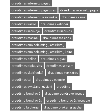
draudimas internetu pigiau
draudimas internetu pigiausias
draudimas internetu pigus
draudimas internetu skaiciuokle
draudimas kaina
draudimas kasko
draudimas kelionei
draudimas lietuvoje
draudimas lietuvos
draudimas masinai
draudimas masinos
draudimas nuo nelaimingų atsitikimų
draudimas nuo nelaimingų atsitikimų kaina
draudimas online
draudimas pigiau
draudimas pigiausias
draudimas seesam
draudimas skaičiuoklė
draudimas sveikatos
draudimas tai
draudimas uzsienyje
draudimas vykstant i uzsieni
draudimo
draudimo bendrovė
draudimo bendrove lietuva
draudimo bendrovės
draudimo bendrovės lietuvoje
draudimo brokeriai
draudimo brokeriai siauliai