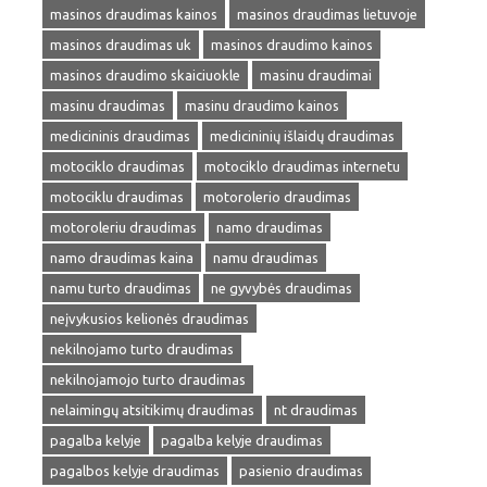
masinos draudimas kainos
masinos draudimas lietuvoje
masinos draudimas uk
masinos draudimo kainos
masinos draudimo skaiciuokle
masinu draudimai
masinu draudimas
masinu draudimo kainos
medicininis draudimas
medicininių išlaidų draudimas
motociklo draudimas
motociklo draudimas internetu
motociklu draudimas
motorolerio draudimas
motoroleriu draudimas
namo draudimas
namo draudimas kaina
namu draudimas
namu turto draudimas
ne gyvybės draudimas
neįvykusios kelionės draudimas
nekilnojamo turto draudimas
nekilnojamojo turto draudimas
nelaimingų atsitikimų draudimas
nt draudimas
pagalba kelyje
pagalba kelyje draudimas
pagalbos kelyje draudimas
pasienio draudimas