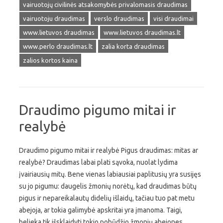
vairuotojų civilinės atsakomybės privalomasis draudimas
vairuotoju draudimas
verslo draudimas
visi draudimai
www.lietuvos draudimas
www.lietuvos draudimas.lt
www.perlo draudimas.lt
zalia korta draudimas
zalios kortos kaina
Draudimo pigumo mitai ir
realybė
Draudimo pigumo mitai ir realybė Pigus draudimas: mitas ar
realybė? Draudimas labai plati sąvoka, nuolat lydima
įvairiausių mitų. Bene vienas labiausiai paplitusių yra susijęs
su jo pigumu: daugelis žmonių norėtų, kad draudimas būtų
pigus ir nepareikalautų didelių išlaidų, tačiau tuo pat metu
abejoja, ar tokia galimybė apskritai yra įmanoma. Taigi,
belieka tik išsklaidyti tokio pobūdžio žmonių abejones,