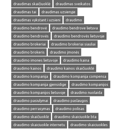
draudimas skaičiuoklė
draudimas sveikatos
draudimas tai
draudimas uzsienyje
draudimas vykstant i uzsieni
draudimo
draudimo bendrovė
draudimo bendrove lietuva
draudimo bendrovės
draudimo bendrovės lietuvoje
draudimo brokeriai
draudimo brokeriai siauliai
draudimo brokeris
draudimo įmonės
draudimo imones lietuvoje
draudimo kaina
draudimo kainos
draudimo kainos skaičiuoklė
draudimo kompanija
draudimo kompanija compensa
draudimo kompanija gjensidige
draudimo kompanijos
draudimo kompanijos lietuvoje
draudimo nuolaida
draudimo pasiulymai
draudimo paslaugos
draudimo perrasymas
draudimo polisas
draudimo skaičiuoklė
draudimo skaiciuokle bta
draudimo skaiciuokle internetu
draudimo skaiciuokles