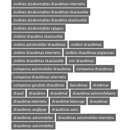
civilinės atsakomybės draudimas internetu
civilines atsakomybes draudimas skaiciuokle
civilinės atsakomybės draudimo skaičiuoklė
civilinės atsakomybės sąlygos
civilinio draudimo skaiciuokle
civilinis automobilio draudimas
civilinis draudimas
civilinis draudimas internetu
civilinis draudimas pigiausias
civilinis draudimas skaiciuokle
cmr draudimas
compensa automobilio draudimas
compensa draudimas
compensa draudimas internetu
compensa gyvybės draudimas
darudimas
dradimas
draud
draudima
draudimai
draudimai automobiliams
draudimai internetu
draudimai lietuvoje
draudimas
draudimas anglijoje
draudimas auto
draudimas automobilio
draudimas automobilio internetu
draudimas automobiliui