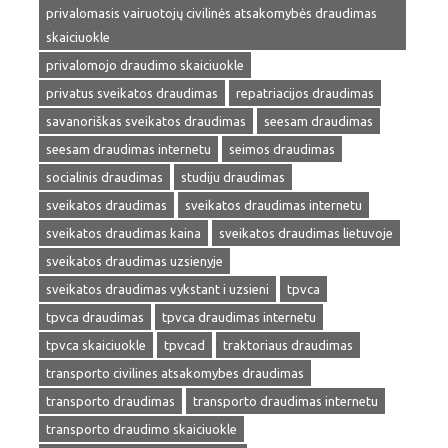
privalomasis vairuotojų civilinės atsakomybės draudimas
skaiciuokle
privalomojo draudimo skaiciuokle
privatus sveikatos draudimas
repatriacijos draudimas
savanoriškas sveikatos draudimas
seesam draudimas
seesam draudimas internetu
seimos draudimas
socialinis draudimas
studiju draudimas
sveikatos draudimas
sveikatos draudimas internetu
sveikatos draudimas kaina
sveikatos draudimas lietuvoje
sveikatos draudimas uzsienyje
sveikatos draudimas vykstant i uzsieni
tpvca
tpvca draudimas
tpvca draudimas internetu
tpvca skaiciuokle
tpvcad
traktoriaus draudimas
transporto civilines atsakomybes draudimas
transporto draudimas
transporto draudimas internetu
transporto draudimo skaiciuokle