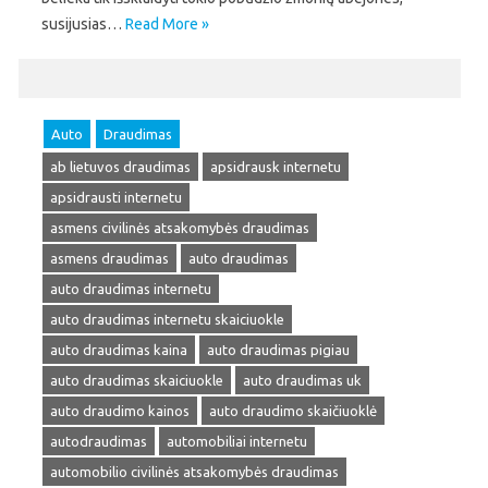
susijusias…
Read More »
Auto
Draudimas
ab lietuvos draudimas
apsidrausk internetu
apsidrausti internetu
asmens civilinės atsakomybės draudimas
asmens draudimas
auto draudimas
auto draudimas internetu
auto draudimas internetu skaiciuokle
auto draudimas kaina
auto draudimas pigiau
auto draudimas skaiciuokle
auto draudimas uk
auto draudimo kainos
auto draudimo skaičiuoklė
autodraudimas
automobiliai internetu
automobilio civilinės atsakomybės draudimas