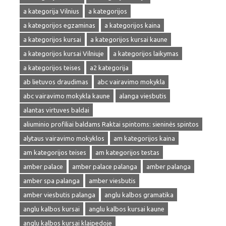
a kategorija Vilnius
a kategorijos
a kategorijos egzaminas
a kategorijos kaina
a kategorijos kursai
a kategorijos kursai kaune
a kategorijos kursai Vilniuje
a kategorijos laikymas
a kategorijos teises
a2 kategorija
ab lietuvos draudimas
abc vairavimo mokykla
abc vairavimo mokykla kaune
alanga viesbutis
alantas virtuves baldai
aliuminio profiliai baldams Raktai spintoms: sieninės spintos
alytaus vairavimo mokyklos
am kategorijos kaina
am kategorijos teises
am kategorijos testas
amber palace
amber palace palanga
amber palanga
amber spa palanga
amber viesbutis
amber viesbutis palanga
anglu kalbos gramatika
anglu kalbos kursai
anglu kalbos kursai kaune
anglu kalbos kursai klaipedoje