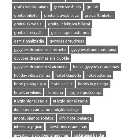
grafu baldai kainos
green viesbutis
greitai
greitai bilietai
greitai lt aviabilietai
greitai lt bilietai
greitai skrydziai
greitai.lt lektuvu bilietai
greitai.lt skrydžiai
gsm saugos sistemos
gsm signalizacija
gyvybės draudimas
gyvybes draudimas internetu
gyvybes draudimas kaina
gyvybes draudimas skaiciuokle
gyvybes draudimo skaiciuokle
hansa gyvybės draudimas
holiday villa palanga
hotel klaipeda
hotel palanga
hotel palanga spa
hotel vilnius
hotels in palanga
hotels in vilnius
i londona
I lygio signalizacija
II lygio signalizacija
III lygio signalizacija
ikonikovo vairavimo mokykla vilniuje
įmontuojamos spintos
info hotel palanga
internetu pigiau
investicinis draudimas
investicinis gyvybės draudimas
isskirtiniai baldai