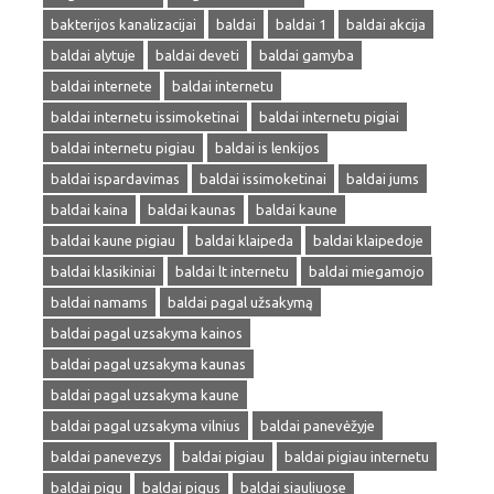
bakterijos kanalizacijai
baldai
baldai 1
baldai akcija
baldai alytuje
baldai deveti
baldai gamyba
baldai internete
baldai internetu
baldai internetu issimoketinai
baldai internetu pigiai
baldai internetu pigiau
baldai is lenkijos
baldai ispardavimas
baldai issimoketinai
baldai jums
baldai kaina
baldai kaunas
baldai kaune
baldai kaune pigiau
baldai klaipeda
baldai klaipedoje
baldai klasikiniai
baldai lt internetu
baldai miegamojo
baldai namams
baldai pagal užsakymą
baldai pagal uzsakyma kainos
baldai pagal uzsakyma kaunas
baldai pagal uzsakyma kaune
baldai pagal uzsakyma vilnius
baldai panevėžyje
baldai panevezys
baldai pigiau
baldai pigiau internetu
baldai pigu
baldai pigus
baldai siauliuose