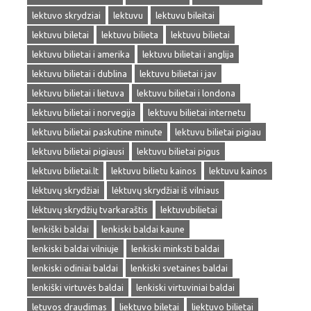
lektuvo skrydziai
lektuvu
lektuvu bileitai
lektuvu biletai
lektuvu bilieta
lektuvu bilietai
lektuvu bilietai i amerika
lektuvu bilietai i anglija
lektuvu bilietai i dublina
lektuvu bilietai i jav
lektuvu bilietai i lietuva
lektuvu bilietai i londona
lektuvu bilietai i norvegija
lektuvu bilietai internetu
lektuvu bilietai paskutine minute
lektuvu bilietai pigiau
lektuvu bilietai pigiausi
lektuvu bilietai pigus
lektuvu bilietai.lt
lektuvu bilietu kainos
lektuvu kainos
lėktuvų skrydžiai
lėktuvų skrydžiai iš vilniaus
lėktuvų skrydžių tvarkaraštis
lektuvubilietai
lenkiški baldai
lenkiski baldai kaune
lenkiski baldai vilniuje
lenkiski minksti baldai
lenkiski odiniai baldai
lenkiski svetaines baldai
lenkiški virtuvės baldai
lenkiski virtuviniai baldai
letuvos draudimas
liektuvo biletai
liektuvo bilietai