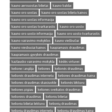
kauno aerouostas bilietai
kauno baldai
kauno oro uostas
kauno oro uostas bilietu kainos
kauno oro uostas informacija
kauno oro uostas tvarkarastis
kauno oro uosto
kauno oro uosto informacija
kauno oro uosto tvarkarastis
kauno vairavimo mokyklos
kauno viešbučiai
kauno viesbuciai kainos
kaupiamasis draudimas
kaupiamasis gyvybės draudimas
kazlausko vairavimo mokykla
kėdės virtuvei
kelione i anglija
keliones
kelionės draudimas
kelionės draudimas internetu
keliones draudimas kaina
keliones draudimas skaiciuokle
kelionės lėktuvu
keliones pigiau
keliones sveikatos draudimas
kelioninis draudimas
kelioniu bilietai
kelioniu bilietai lektuvu
kelionių draudimas
kelionių draudimas internetu
kelionių draudimas kaina