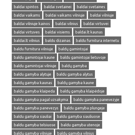
baldai spintos
baldai svetainei
baldai svetaines
baldai vaikams
baldai vaikams vilniuje
baldai vilniuje
baldai vilniuje kainos
baldai vilnius
baldai virtuvei
baldai virtuves
baldai visiems
baldai.lt kaunas
baldai.lt vilnius
baldu dizainas
baldu furnitura internetu
baldu furnitura vilniuje
baldų gamintojai
baldu gamintojai kaune
baldu gamintojai lietuvoje
baldu gamintojai vilniuje
baldų gamyba
baldu gamyba alytuje
baldu gamyba alytus
baldų gamyba kaunas
baldų gamyba kaune
baldu gamyba klaipeda
baldų gamyba klaipėdoje
baldu gamyba pagal uzsakyma
baldu gamyba panevezyje
baldu gamyba panevezys
baldu gamyba plungeje
baldu gamyba siauliai
baldu gamyba siauliuose
baldu gamyba telsiuose
baldu gamyba utenoje
baldų gamyba vilniuje
baldų gamyba vilnius