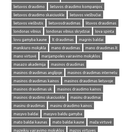
lietuvos draudimo
lietuvos draudimo kompanijos
lietuvos draudimo skaiciuokle
lietuvos viešbučiai
lietuvos viešbutis
lietuvosdraudimas
lituvos draudimas
londonas vilnius
londonas vilnius skrydziai
lova spinta
lovu gamyba kaune
lt draudimas
magrės baldai
manikiuro mokykla
mano draudimas
mano draudimas.lt
mano virtuvė
marijampoles vairavimo mokyklos
masazo akademija
masinos draudimas
masinos draudimas anglijoje
masinos draudimas internetu
masinos draudimas kainos
masinos draudimas lietuvoje
masinos draudimas uk
masinos draudimo kainos
masinos draudimo skaiciuokle
masinu draudimai
masinu draudimas
masinu draudimo kainos
masyvo baldai
masyvo baldu gamyba
mato baldai kaunas
mato baldai kaune
maža virtuvė
mazeikiu vairavimo mokyklos
mazos virtuves