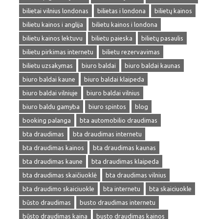
bilietai vilnius londonas
bilietas i londona
bilietų kainos
bilietu kainos i anglija
bilietu kainos i londona
bilietu kainos lektuvu
bilietu paieska
bilietų pasaulis
bilietu pirkimas internetu
bilietu rezervavimas
bilietu uzsakymas
biuro baldai
biuro baldai kaunas
biuro baldai kaune
biuro baldai klaipeda
biuro baldai vilniuje
biuro baldai vilnius
biuro baldu gamyba
biuro spintos
blog
booking palanga
bta automobilio draudimas
bta draudimas
bta draudimas internetu
bta draudimas kainos
bta draudimas kaunas
bta draudimas kaune
bta draudimas klaipeda
bta draudimas skaičiuoklė
bta draudimas vilnius
bta draudimo skaiciuokle
bta internetu
bta skaiciuokle
būsto draudimas
busto draudimas internetu
būsto draudimas kaina
busto draudimas kainos