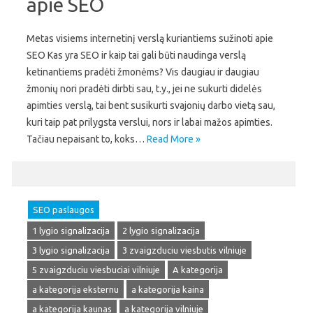
apie SEO
Metas visiems internetinį verslą kuriantiems sužinoti apie
SEO Kas yra SEO ir kaip tai gali būti naudinga verslą
ketinantiems pradėti žmonėms? Vis daugiau ir daugiau
žmonių nori pradėti dirbti sau, t.y., jei ne sukurti didelės
apimties verslą, tai bent susikurti svajonių darbo vietą sau,
kuri taip pat prilygsta verslui, nors ir labai mažos apimties.
Tačiau nepaisant to, koks…
Read More »
SEO paslaugos
1 lygio signalizacija
2 lygio signalizacija
3 lygio signalizacija
3 zvaigzduciu viesbutis vilniuje
5 zvaigzduciu viesbuciai vilniuje
A kategorija
a kategorija eksternu
a kategorija kaina
a kategorija kaunas
a kategorija vilniuje