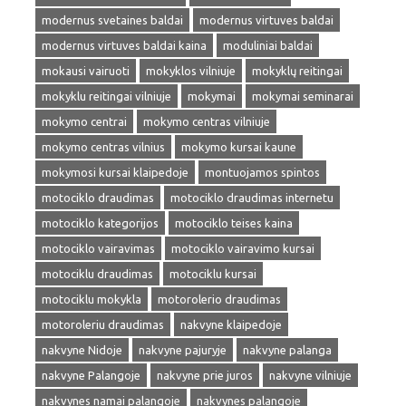
modernus svetaines baldai
modernus virtuves baldai
modernus virtuves baldai kaina
moduliniai baldai
mokausi vairuoti
mokyklos vilniuje
mokyklų reitingai
mokyklu reitingai vilniuje
mokymai
mokymai seminarai
mokymo centrai
mokymo centras vilniuje
mokymo centras vilnius
mokymo kursai kaune
mokymosi kursai klaipedoje
montuojamos spintos
motociklo draudimas
motociklo draudimas internetu
motociklo kategorijos
motociklo teises kaina
motociklo vairavimas
motociklo vairavimo kursai
motociklu draudimas
motociklu kursai
motociklu mokykla
motorolerio draudimas
motoroleriu draudimas
nakvyne klaipedoje
nakvyne Nidoje
nakvyne pajuryje
nakvyne palanga
nakvyne Palangoje
nakvyne prie juros
nakvyne vilniuje
nakvynes namai palangoje
nakvynes palangoje