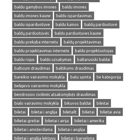
baldu gamybos imones
baldu imones
baldu imones kaune
baldu ispardavimas
baldu isparduotuve
baldu kainos
baldų parduotuvė
baldų parduotuvės
baldu parduotuves kaune
baldu prekyba internetu
baldų projektavimas
baldu projektavimas internete
baldu projektuotojas
baldu rojus
baldu uzsakymas
baltarusiski baldai
balticum draudimas
baltikums draudimas
bareikio vairavimo mokykla
batu spinta
be kategorija
belejevo vairavimo mokykla
bendrosios civilinės atsakomybės draudimas
bialo vairavimo mokykla
bikuvos baldai
bileitai
biletai
biletai i anglija
biletailt
bilietai
bilietai avia
bilietai greitai
bilietai i airija
bilietai i amerika
bilietai i amsterdama
bilietai i anglija
bilietai i anglija lektuvu
bilietai i barselona