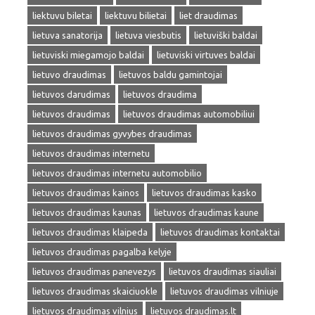
liektuvu biletai
liektuvu bilietai
liet draudimas
lietuva sanatorija
lietuva viesbutis
lietuviški baldai
lietuviski miegamojo baldai
lietuviski virtuves baldai
lietuvo draudimas
lietuvos baldu gamintojai
lietuvos darudimas
lietuvos draudima
lietuvos draudimas
lietuvos draudimas automobiliui
lietuvos draudimas gyvybes draudimas
lietuvos draudimas internetu
lietuvos draudimas internetu automobilio
lietuvos draudimas kainos
lietuvos draudimas kasko
lietuvos draudimas kaunas
lietuvos draudimas kaune
lietuvos draudimas klaipeda
lietuvos draudimas kontaktai
lietuvos draudimas pagalba kelyje
lietuvos draudimas panevezys
lietuvos draudimas siauliai
lietuvos draudimas skaiciuokle
lietuvos draudimas vilniuje
lietuvos draudimas vilnius
lietuvos draudimas.lt