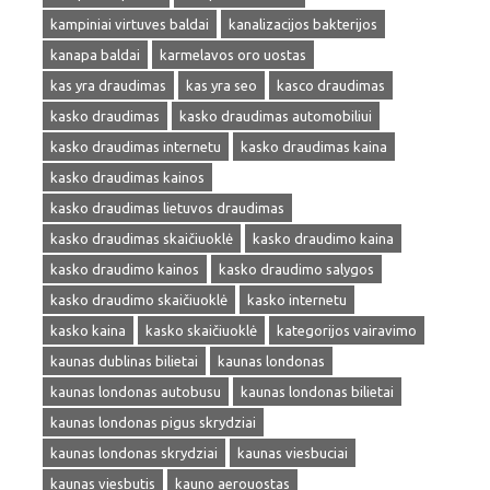
kampiniai virtuves baldai
kanalizacijos bakterijos
kanapa baldai
karmelavos oro uostas
kas yra draudimas
kas yra seo
kasco draudimas
kasko draudimas
kasko draudimas automobiliui
kasko draudimas internetu
kasko draudimas kaina
kasko draudimas kainos
kasko draudimas lietuvos draudimas
kasko draudimas skaičiuoklė
kasko draudimo kaina
kasko draudimo kainos
kasko draudimo salygos
kasko draudimo skaičiuoklė
kasko internetu
kasko kaina
kasko skaičiuoklė
kategorijos vairavimo
kaunas dublinas bilietai
kaunas londonas
kaunas londonas autobusu
kaunas londonas bilietai
kaunas londonas pigus skrydziai
kaunas londonas skrydziai
kaunas viesbuciai
kaunas viesbutis
kauno aerouostas