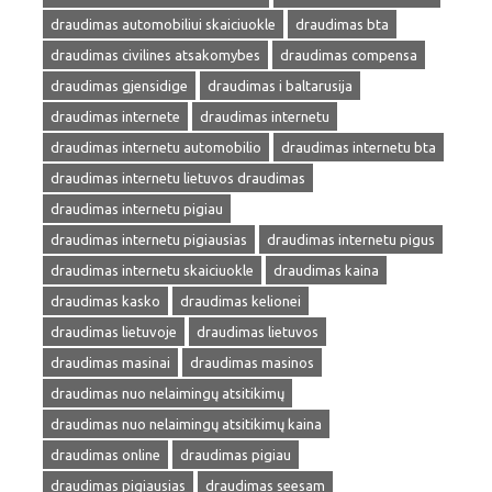
draudimas automobiliui skaiciuokle
draudimas bta
draudimas civilines atsakomybes
draudimas compensa
draudimas gjensidige
draudimas i baltarusija
draudimas internete
draudimas internetu
draudimas internetu automobilio
draudimas internetu bta
draudimas internetu lietuvos draudimas
draudimas internetu pigiau
draudimas internetu pigiausias
draudimas internetu pigus
draudimas internetu skaiciuokle
draudimas kaina
draudimas kasko
draudimas kelionei
draudimas lietuvoje
draudimas lietuvos
draudimas masinai
draudimas masinos
draudimas nuo nelaimingų atsitikimų
draudimas nuo nelaimingų atsitikimų kaina
draudimas online
draudimas pigiau
draudimas pigiausias
draudimas seesam