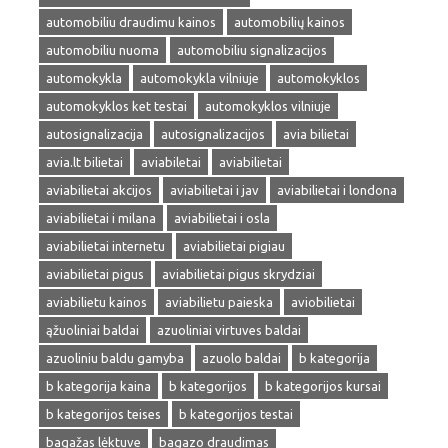
automobiliu draudimu kainos
automobilių kainos
automobiliu nuoma
automobiliu signalizacijos
automokykla
automokykla vilniuje
automokyklos
automokyklos ket testai
automokyklos vilniuje
autosignalizacija
autosignalizacijos
avia bilietai
avia.lt bilietai
aviabiletai
aviabilietai
aviabilietai akcijos
aviabilietai i jav
aviabilietai i londona
aviabilietai i milana
aviabilietai i osla
aviabilietai internetu
aviabilietai pigiau
aviabilietai pigus
aviabilietai pigus skrydziai
aviabilietu kainos
aviabilietu paieska
aviobilietai
ąžuoliniai baldai
azuoliniai virtuves baldai
azuoliniu baldu gamyba
azuolo baldai
b kategorija
b kategorija kaina
b kategorijos
b kategorijos kursai
b kategorijos teises
b kategorijos testai
bagažas lėktuve
bagazo draudimas