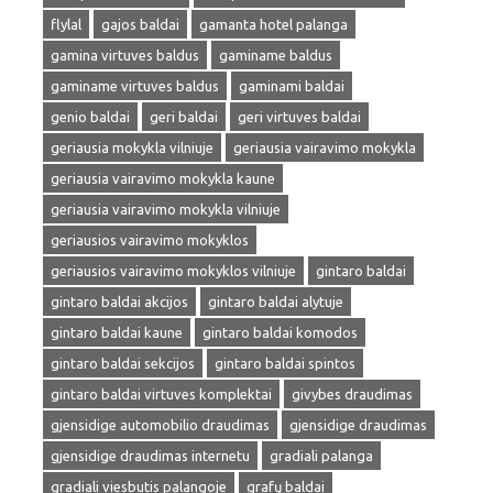
flylal
gajos baldai
gamanta hotel palanga
gamina virtuves baldus
gaminame baldus
gaminame virtuves baldus
gaminami baldai
genio baldai
geri baldai
geri virtuves baldai
geriausia mokykla vilniuje
geriausia vairavimo mokykla
geriausia vairavimo mokykla kaune
geriausia vairavimo mokykla vilniuje
geriausios vairavimo mokyklos
geriausios vairavimo mokyklos vilniuje
gintaro baldai
gintaro baldai akcijos
gintaro baldai alytuje
gintaro baldai kaune
gintaro baldai komodos
gintaro baldai sekcijos
gintaro baldai spintos
gintaro baldai virtuves komplektai
givybes draudimas
gjensidige automobilio draudimas
gjensidige draudimas
gjensidige draudimas internetu
gradiali palanga
gradiali viesbutis palangoje
grafų baldai