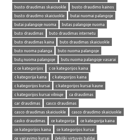
busto draudimas skaiciuokle
busto draudimo kainos
busto draudimo skaiciuokle
butai nuomai palangoje
butai palangoje nuoma
butas palangoje nuoma
buto draudimas
buto draudimas internetu
buto draudimas kaina
buto draudimas skaiciuokle
buto nuoma palanga
buto nuoma palangoje
butų nuoma palangoje
butu nuoma palangoje vasarai
c ce kategorijos
c ce kategorijos kaina
c kategorija kaina
c kategorijos kaina
c kategorijos kursai
c kategorijos kursai kaune
c kategorijos kursai vilniuje
ca draudimas
car draudimas
casco draudimas
casco draudimas skaiciuokle
casco draudimo skaiciuokle
casko draudimas
ce kategorija
ce kategorija kaina
ce kategorijos kaina
ce kategorijos kursai
ce vairavimo kursai
čekiški virtuvės baldai