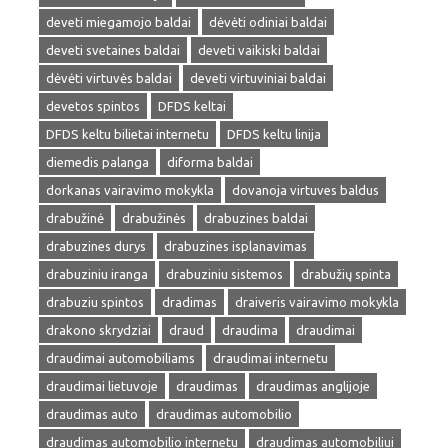
deveti miegamojo baldai
dėvėti odiniai baldai
deveti svetaines baldai
deveti vaikiski baldai
dėvėti virtuvės baldai
deveti virtuviniai baldai
devetos spintos
DFDS keltai
DFDS keltu bilietai internetu
DFDS keltu linija
diemedis palanga
diforma baldai
dorkanas vairavimo mokykla
dovanoja virtuves baldus
drabužinė
drabužinės
drabuzines baldai
drabuzines durys
drabuzines isplanavimas
drabuziniu iranga
drabuziniu sistemos
drabužių spinta
drabuziu spintos
dradimas
draiveris vairavimo mokykla
drakono skrydziai
draud
draudima
draudimai
draudimai automobiliams
draudimai internetu
draudimai lietuvoje
draudimas
draudimas anglijoje
draudimas auto
draudimas automobilio
draudimas automobilio internetu
draudimas automobiliui