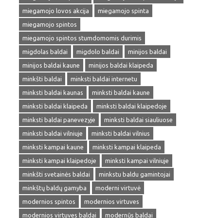
miegamojo lovos akcija
miegamojo spinta
miegamojo spintos
miegamojo spintos stumdomomis durimis
migdolas baldai
migdolo baldai
minijos baldai
minijos baldai kaune
minijos baldai klaipeda
minkšti baldai
minksti baldai internetu
minksti baldai kaunas
minksti baldai kaune
minksti baldai klaipeda
minksti baldai klaipedoje
minksti baldai panevezyje
minksti baldai siauliuose
minksti baldai vilniuje
minksti baldai vilnius
minksti kampai kaune
minksti kampai klaipeda
minksti kampai klaipedoje
minksti kampai vilniuje
minkšti svetainės baldai
minkstu baldu gamintojai
minkštų baldų gamyba
moderni virtuvė
modernios spintos
modernios virtuves
modernios virtuves baldai
modernūs baldai