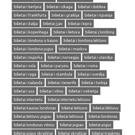
bilietai i berlyna
bilietai i cikaga
bilietai i dublina
bilietai i frankfurta
bilietai i graikija
bilietai i ispanija
bilietai i italija
bilietai į jav
bilietai i kipra
bilietai i kopenhaga
bilietai i lietuva
bilietai į londoną
bilietai i londona is kauno
bilietai i londona lektuvu
bilietai i londona pigus
bilietai i maskva
bilietai i niujorka
bilietai i norvegija
bilietai i olandija
bilietai i osla
bilietai i paryziu
bilietai i roma
bilietai i ryga
bilietai i stambula
bilietai i svedija
bilietai i tailanda
bilietai i tenerife
bilietai i turkija
bilietai i usa
bilietai i vilniu
bilietai i vokietija
bilietai internetu
bilietai internetu lektuvu
bilietai kaunas londonas
bilietai lektuvo
bilietai lėktuvu
bilietai lektuvu pigiau
bilietai lektuvui
bilietai londonas
bilietai londonas vilnius
bilietai pigiau
bilietai pigus
bilietai pigus skrydziai
bilietai skrydziai
bilietai traukiniu