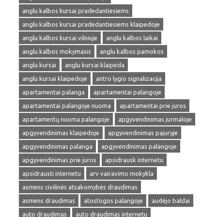
anglu kalbos kursai pradedantiesiems
anglu kalbos kursai pradedantiesiems klaipedoje
anglu kalbos kursai vilniuje
anglu kalbos laikai
anglu kalbos mokymasis
anglu kalbos pamokos
anglu kursai
anglu kursai klaipeda
anglu kursai klaipedoje
antro lygio signalizacija
apartamentai palanga
apartamentai palangoje
apartamentai palangoje nuoma
apartamentai prie juros
apartamentų nuoma palangoje
apgyvendinimas jurmaloje
apgyvendinimas klaipedoje
apgyvendinimas pajuryje
apgyvendinimas palanga
apgyvendinimas palangoje
apgyvendinimas prie juros
apsidrausk internetu
apsidrausti internetu
arv vairavimo mokykla
asmens civilinės atsakomybės draudimas
asmens draudimas
atostogos palangoje
audėjo baldai
auto draudimas
auto draudimas internetu