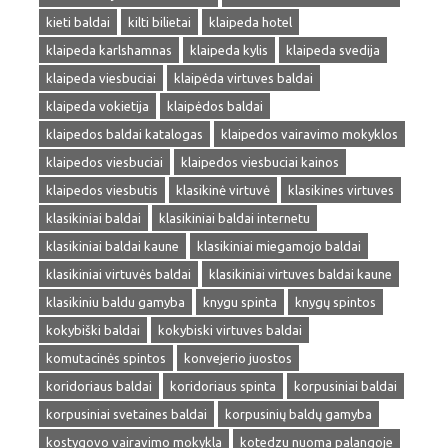
kieti baldai
kilti bilietai
klaipeda hotel
klaipeda karlshamnas
klaipeda kylis
klaipeda svedija
klaipeda viesbuciai
klaipėda virtuves baldai
klaipeda vokietija
klaipėdos baldai
klaipedos baldai katalogas
klaipedos vairavimo mokyklos
klaipedos viesbuciai
klaipedos viesbuciai kainos
klaipedos viesbutis
klasikinė virtuvė
klasikines virtuves
klasikiniai baldai
klasikiniai baldai internetu
klasikiniai baldai kaune
klasikiniai miegamojo baldai
klasikiniai virtuvės baldai
klasikiniai virtuves baldai kaune
klasikiniu baldu gamyba
knygu spinta
knygų spintos
kokybiški baldai
kokybiski virtuves baldai
komutacinės spintos
konvejerio juostos
koridoriaus baldai
koridoriaus spinta
korpusiniai baldai
korpusiniai svetaines baldai
korpusinių baldų gamyba
kostygovo vairavimo mokykla
kotedzu nuoma palangoje