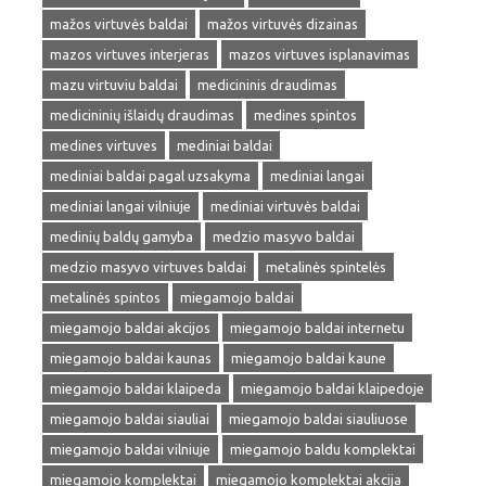
mažos virtuvės baldai
mažos virtuvės dizainas
mazos virtuves interjeras
mazos virtuves isplanavimas
mazu virtuviu baldai
medicininis draudimas
medicininių išlaidų draudimas
medines spintos
medines virtuves
mediniai baldai
mediniai baldai pagal uzsakyma
mediniai langai
mediniai langai vilniuje
mediniai virtuvės baldai
medinių baldų gamyba
medzio masyvo baldai
medzio masyvo virtuves baldai
metalinės spintelės
metalinės spintos
miegamojo baldai
miegamojo baldai akcijos
miegamojo baldai internetu
miegamojo baldai kaunas
miegamojo baldai kaune
miegamojo baldai klaipeda
miegamojo baldai klaipedoje
miegamojo baldai siauliai
miegamojo baldai siauliuose
miegamojo baldai vilniuje
miegamojo baldu komplektai
miegamojo komplektai
miegamojo komplektai akcija