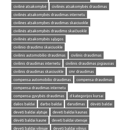
civilinė atsakomybė
civilinės atsakomybės draudimas
civilinės atsakomybės draudimas internetu
civilines atsakomybes draudimas skaiciuokle
civilinės atsakomybės draudimo skaičiuoklė
civilinės atsakomybės sąlygos
civilinio draudimo skaiciuokle
civilinis automobilio draudimas
civilinis draudimas
civilinis draudimas internetu
civilinis draudimas pigiausias
civilinis draudimas skaiciuokle
cmr draudimas
compensa automobilio draudimas
compensa draudimas
compensa draudimas internetu
compensa gyvybės draudimas
d kategorijos kursai
dalios baldai
darbo baldai
darudimas
dėvėti baldai
deveti baldai alytuje
deveti baldai kaunas
dėvėti baldai kaune
deveti baldai utenoje
deveti baldai vilniuje
deveti baldai vilnius