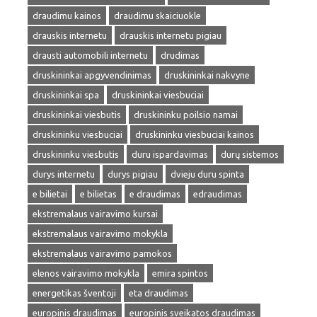
draudimu kainos
draudimu skaiciuokle
drauskis internetu
drauskis internetu pigiau
drausti automobili internetu
drudimas
druskininkai apgyvendinimas
druskininkai nakvyne
druskininkai spa
druskininkai viesbuciai
druskininkai viesbutis
druskininku poilsio namai
druskininku viesbuciai
druskininku viesbuciai kainos
druskininku viesbutis
duru ispardavimas
durų sistemos
durys internetu
durys pigiau
dvieju duru spinta
e bilietai
e bilietas
e draudimas
edraudimas
ekstremalaus vairavimo kursai
ekstremalaus vairavimo mokykla
ekstremalaus vairavimo pamokos
elenos vairavimo mokykla
emira spintos
energetikas šventoji
eta draudimas
europinis draudimas
europinis sveikatos draudimas