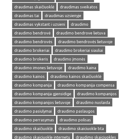
draudimas skaičiuoklė
draudimas sveikatos
draudimas tai
draudimas uzsienyje
draudimas vykstant i uzsieni
draudimo
draudimo bendrovė
draudimo bendrove lietuva
draudimo bendrovės
draudimo bendrovės lietuvoje
draudimo brokeriai
draudimo brokeriai siauliai
draudimo brokeris
draudimo įmonės
draudimo imones lietuvoje
draudimo kaina
draudimo kainos
draudimo kainos skaičiuoklė
draudimo kompanija
draudimo kompanija compensa
draudimo kompanija gjensidige
draudimo kompanijos
draudimo kompanijos lietuvoje
draudimo nuolaida
draudimo pasiulymai
draudimo paslaugos
draudimo perrasymas
draudimo polisas
draudimo skaičiuoklė
draudimo skaiciuokle bta
draudimo skaiciuokle internetu
draudimo skaiciuokles