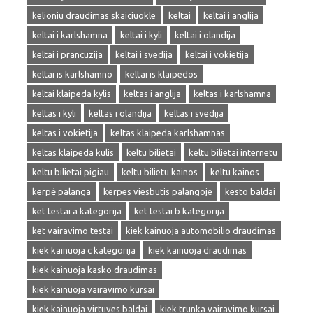
kelioniu draudimas skaiciuokle
keltai
keltai i anglija
keltai i karlshamna
keltai i kyli
keltai i olandija
keltai i prancuzija
keltai i svedija
keltai i vokietija
keltai is karlshamno
keltai is klaipedos
keltai klaipeda kylis
keltas i anglija
keltas i karlshamna
keltas i kyli
keltas i olandija
keltas i svedija
keltas i vokietija
keltas klaipeda karlshamnas
keltas klaipeda kulis
keltu bilietai
keltu bilietai internetu
keltu bilietai pigiau
keltu bilietu kainos
keltu kainos
kerpė palanga
kerpes viesbutis palangoje
kesto baldai
ket testai a kategorija
ket testai b kategorija
ket vairavimo testai
kiek kainuoja automobilio draudimas
kiek kainuoja c kategorija
kiek kainuoja draudimas
kiek kainuoja kasko draudimas
kiek kainuoja vairavimo kursai
kiek kainuoja virtuves baldai
kiek trunka vairavimo kursai