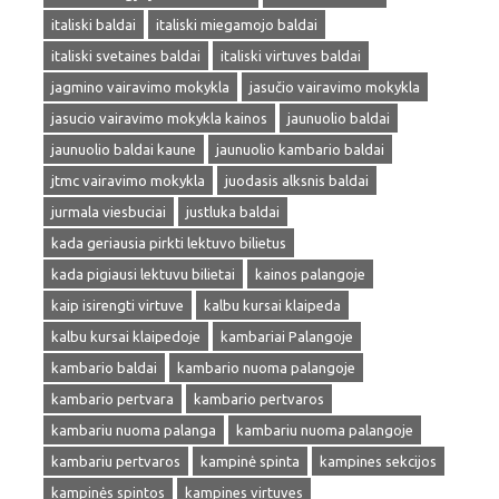
italiski baldai
italiski miegamojo baldai
italiski svetaines baldai
italiski virtuves baldai
jagmino vairavimo mokykla
jasučio vairavimo mokykla
jasucio vairavimo mokykla kainos
jaunuolio baldai
jaunuolio baldai kaune
jaunuolio kambario baldai
jtmc vairavimo mokykla
juodasis alksnis baldai
jurmala viesbuciai
justluka baldai
kada geriausia pirkti lektuvo bilietus
kada pigiausi lektuvu bilietai
kainos palangoje
kaip isirengti virtuve
kalbu kursai klaipeda
kalbu kursai klaipedoje
kambariai Palangoje
kambario baldai
kambario nuoma palangoje
kambario pertvara
kambario pertvaros
kambariu nuoma palanga
kambariu nuoma palangoje
kambariu pertvaros
kampinė spinta
kampines sekcijos
kampinės spintos
kampines virtuves