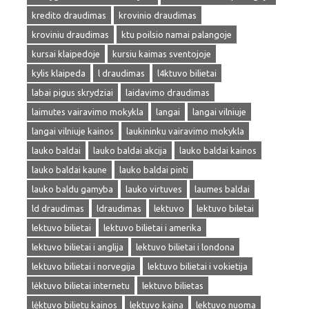
kredito draudimas
krovinio draudimas
kroviniu draudimas
ktu poilsio namai palangoje
kursai klaipedoje
kursiu kaimas sventojoje
kylis klaipeda
l draudimas
l4ktuvo bilietai
labai pigus skrydziai
laidavimo draudimas
laimutes vairavimo mokykla
langai
langai vilniuje
langai vilniuje kainos
laukininku vairavimo mokykla
lauko baldai
lauko baldai akcija
lauko baldai kainos
lauko baldai kaune
lauko baldai pinti
lauko baldu gamyba
lauko virtuves
laumes baldai
ld draudimas
ldraudimas
lektuvo
lektuvo biletai
lektuvo bilietai
lektuvo bilietai i amerika
lektuvo bilietai i anglija
lektuvo bilietai i londona
lektuvo bilietai i norvegija
lektuvo bilietai i vokietija
lėktuvo bilietai internetu
lektuvo bilietas
lėktuvo bilietu kainos
lektuvo kaina
lektuvo nuoma