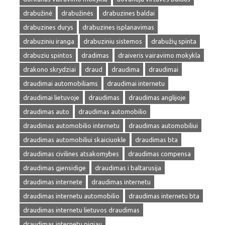
drabužinė
drabužinės
drabuzines baldai
drabuzines durys
drabuzines isplanavimas
drabuziniu iranga
drabuziniu sistemos
drabužių spinta
drabuziu spintos
dradimas
draiveris vairavimo mokykla
drakono skrydziai
draud
draudima
draudimai
draudimai automobiliams
draudimai internetu
draudimai lietuvoje
draudimas
draudimas anglijoje
draudimas auto
draudimas automobilio
draudimas automobilio internetu
draudimas automobiliui
draudimas automobiliui skaiciuokle
draudimas bta
draudimas civilines atsakomybes
draudimas compensa
draudimas gjensidige
draudimas i baltarusija
draudimas internete
draudimas internetu
draudimas internetu automobilio
draudimas internetu bta
draudimas internetu lietuvos draudimas
draudimas internetu pigiau