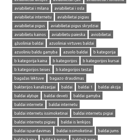
aviabilietai i milana
aviabilietai i osla
aviabilietai internetu
aviabilietai pigiau
aviabilietai pigus
aviabilietai pigus skrydziai
aviabilietu kainos
aviabilietu paieska
aviobilietai
ąžuoliniai baldai
azuoliniai virtuves baldai
azuoliniu baldu gamyba
azuolo baldai
b kategorija
b kategorija kaina
b kategorijos
b kategorijos kursai
b kategorijos teises
b kategorijos testai
bagažas lėktuve
bagazo draudimas
bakterijos kanalizacijai
baldai
baldai 1
baldai akcija
baldai alytuje
baldai deveti
baldai gamyba
baldai internete
baldai internetu
baldai internetu issimoketinai
baldai internetu pigiai
baldai internetu pigiau
baldai is lenkijos
baldai ispardavimas
baldai issimoketinai
baldai jums
baldai kaina
baldai kaunas
baldai kaune