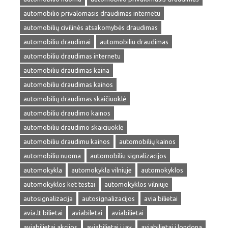
automobilio privalomasis draudimas internetu
automobilių civilinės atsakomybės draudimas
automobiliu draudimai
automobiliu draudimas
automobiliu draudimas internetu
automobiliu draudimas kaina
automobiliu draudimas kainos
automobilių draudimas skaičiuoklė
automobiliu draudimo kainos
automobiliu draudimo skaiciuokle
automobiliu draudimu kainos
automobilių kainos
automobiliu nuoma
automobiliu signalizacijos
automokykla
automokykla vilniuje
automokyklos
automokyklos ket testai
automokyklos vilniuje
autosignalizacija
autosignalizacijos
avia bilietai
avia.lt bilietai
aviabiletai
aviabilietai
aviabilietai akcijos
aviabilietai i jav
aviabilietai i londona