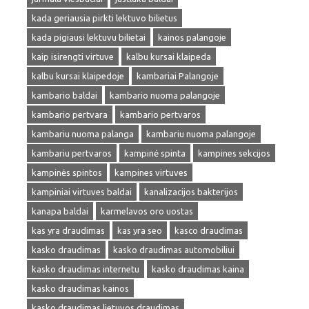
kada geriausia pirkti lektuvo bilietus
kada pigiausi lektuvu bilietai
kainos palangoje
kaip isirengti virtuve
kalbu kursai klaipeda
kalbu kursai klaipedoje
kambariai Palangoje
kambario baldai
kambario nuoma palangoje
kambario pertvara
kambario pertvaros
kambariu nuoma palanga
kambariu nuoma palangoje
kambariu pertvaros
kampinė spinta
kampines sekcijos
kampinės spintos
kampines virtuves
kampiniai virtuves baldai
kanalizacijos bakterijos
kanapa baldai
karmelavos oro uostas
kas yra draudimas
kas yra seo
kasco draudimas
kasko draudimas
kasko draudimas automobiliui
kasko draudimas internetu
kasko draudimas kaina
kasko draudimas kainos
kasko draudimas lietuvos draudimas