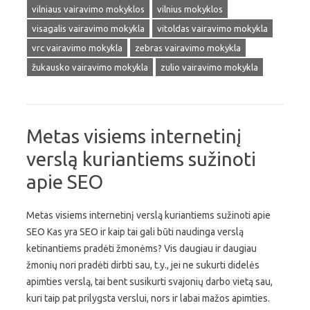
vilniaus vairavimo mokyklos
vilnius mokyklos
visagalis vairavimo mokykla
vitoldas vairavimo mokykla
vrc vairavimo mokykla
zebras vairavimo mokykla
žukausko vairavimo mokykla
zulio vairavimo mokykla
Metas visiems internetinį
verslą kuriantiems sužinoti
apie SEO
Metas visiems internetinį verslą kuriantiems sužinoti apie
SEO Kas yra SEO ir kaip tai gali būti naudinga verslą
ketinantiems pradėti žmonėms? Vis daugiau ir daugiau
žmonių nori pradėti dirbti sau, t.y., jei ne sukurti didelės
apimties verslą, tai bent susikurti svajonių darbo vietą sau,
kuri taip pat prilygsta verslui, nors ir labai mažos apimties.