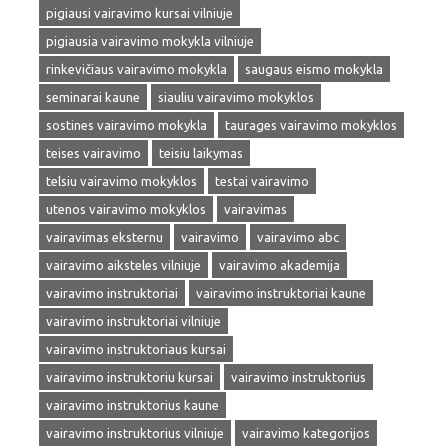
pigiausi vairavimo kursai vilniuje
pigiausia vairavimo mokykla vilniuje
rinkevičiaus vairavimo mokykla
saugaus eismo mokykla
seminarai kaune
siauliu vairavimo mokyklos
sostines vairavimo mokykla
taurages vairavimo mokyklos
teises vairavimo
teisiu laikymas
telsiu vairavimo mokyklos
testai vairavimo
utenos vairavimo mokyklos
vairavimas
vairavimas eksternu
vairavimo
vairavimo abc
vairavimo aiksteles vilniuje
vairavimo akademija
vairavimo instruktoriai
vairavimo instruktoriai kaune
vairavimo instruktoriai vilniuje
vairavimo instruktoriaus kursai
vairavimo instruktoriu kursai
vairavimo instruktorius
vairavimo instruktorius kaune
vairavimo instruktorius vilniuje
vairavimo kategorijos