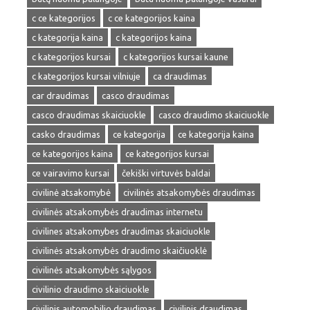
c ce kategorijos
c ce kategorijos kaina
c kategorija kaina
c kategorijos kaina
c kategorijos kursai
c kategorijos kursai kaune
c kategorijos kursai vilniuje
ca draudimas
car draudimas
casco draudimas
casco draudimas skaiciuokle
casco draudimo skaiciuokle
casko draudimas
ce kategorija
ce kategorija kaina
ce kategorijos kaina
ce kategorijos kursai
ce vairavimo kursai
čekiški virtuvės baldai
civilinė atsakomybė
civilinės atsakomybės draudimas
civilinės atsakomybės draudimas internetu
civilines atsakomybes draudimas skaiciuokle
civilinės atsakomybės draudimo skaičiuoklė
civilinės atsakomybės sąlygos
civilinio draudimo skaiciuokle
civilinis automobilio draudimas
civilinis draudimas