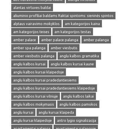
alantas virtuves baldai
aliuminio profiliai baldams Raktai spintoms: sieninės spintos
alytaus vairavimo mokyklos
am kategorijos kaina
am kategorijos teises
am kategorijos testas
amber palace
amber palace palanga
amber palanga
amber spa palanga
amber viesbutis
amber viesbutis palanga
anglu kalbos gramatika
anglu kalbos kursai
anglu kalbos kursai kaune
anglu kalbos kursai klaipedoje
anglu kalbos kursai pradedantiesiems
anglu kalbos kursai pradedantiesiems klaipedoje
anglu kalbos kursai vilniuje
anglu kalbos laikai
anglu kalbos mokymasis
anglu kalbos pamokos
anglu kursai
anglu kursai klaipeda
anglu kursai klaipedoje
antro lygio signalizacija
apartamentai palanga
apartamentai palangoje