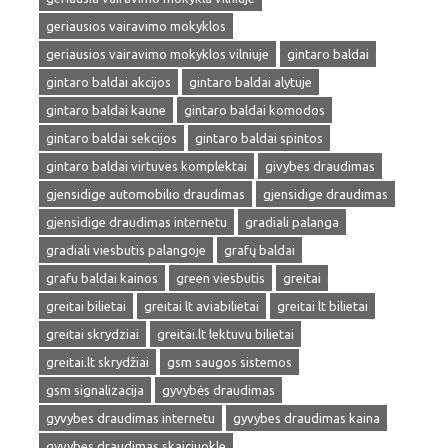
geriausios vairavimo mokyklos
geriausios vairavimo mokyklos vilniuje
gintaro baldai
gintaro baldai akcijos
gintaro baldai alytuje
gintaro baldai kaune
gintaro baldai komodos
gintaro baldai sekcijos
gintaro baldai spintos
gintaro baldai virtuves komplektai
givybes draudimas
gjensidige automobilio draudimas
gjensidige draudimas
gjensidige draudimas internetu
gradiali palanga
gradiali viesbutis palangoje
grafų baldai
grafu baldai kainos
green viesbutis
greitai
greitai bilietai
greitai lt aviabilietai
greitai lt bilietai
greitai skrydziai
greitai.lt lektuvu bilietai
greitai.lt skrydžiai
gsm saugos sistemos
gsm signalizacija
gyvybės draudimas
gyvybes draudimas internetu
gyvybes draudimas kaina
gyvybes draudimas skaiciuokle