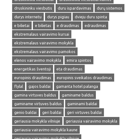
druskininku viesbutis
duru ispardavimas
durų sistemos
durys internetu
durys pigiau
dvieju duru spinta
e bilietai
e bilietas
e draudimas
edraudimas
ekstremalaus vairavimo kursai
ekstremalaus vairavimo mokykla
ekstremalaus vairavimo pamokos
elenos vairavimo mokykla
emira spintos
energetikas šventoji
eta draudimas
europinis draudimas
europinis sveikatos draudimas
flylal
gajos baldai
gamanta hotel palanga
gamina virtuves baldus
gaminame baldus
gaminame virtuves baldus
gaminami baldai
genio baldai
geri baldai
geri virtuves baldai
geriausia mokykla vilniuje
geriausia vairavimo mokykla
geriausia vairavimo mokykla kaune
geriausia vairavimo mokykla vilniuje