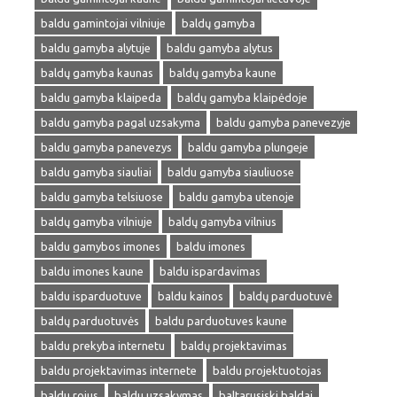
baldu gamintojai vilniuje
baldų gamyba
baldu gamyba alytuje
baldu gamyba alytus
baldų gamyba kaunas
baldų gamyba kaune
baldu gamyba klaipeda
baldų gamyba klaipėdoje
baldu gamyba pagal uzsakyma
baldu gamyba panevezyje
baldu gamyba panevezys
baldu gamyba plungeje
baldu gamyba siauliai
baldu gamyba siauliuose
baldu gamyba telsiuose
baldu gamyba utenoje
baldų gamyba vilniuje
baldų gamyba vilnius
baldu gamybos imones
baldu imones
baldu imones kaune
baldu ispardavimas
baldu isparduotuve
baldu kainos
baldų parduotuvė
baldų parduotuvės
baldu parduotuves kaune
baldu prekyba internetu
baldų projektavimas
baldu projektavimas internete
baldu projektuotojas
baldu rojus
baldu uzsakymas
baltarusiski baldai