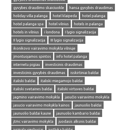
gyvybes draudimo skaiciuokle
hansa gyvybės draudimas
holiday villa palanga
hotel klaipeda
hotel palanga
hotel palanga spa
hotel vilnius
hotels in palanga
hotels in vilnius
i londona
I lygio signalizacija
II lygio signalizacija
III lygio signalizacija
ikonikovo vairavimo mokykla vilniuje
įmontuojamos spintos
info hotel palanga
internetu pigiau
investicinis draudimas
investicinis gyvybės draudimas
isskirtiniai baldai
italiski baldai
italiski miegamojo baldai
italiski svetaines baldai
italiski virtuves baldai
jagmino vairavimo mokykla
jasučio vairavimo mokykla
jasucio vairavimo mokykla kainos
jaunuolio baldai
jaunuolio baldai kaune
jaunuolio kambario baldai
jtmc vairavimo mokykla
juodasis alksnis baldai
jurmala viesbuciai
justluka baldai