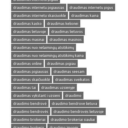
draudimas internetu pigiausias
draudimas internetu pigus
draudimas internetu skaiciuokle
draudimas kaina
draudimas kasko
draudimas kelionei
draudimas lietuvoje
draudimas lietuvos
draudimas masinai
draudimas masinos
draudimas nuo nelaimingų atsitikimų
draudimas nuo nelaimingų atsitikimų kaina
draudimas online
draudimas pigiau
draudimas pigiausias
draudimas seesam
draudimas skaičiuoklė
draudimas sveikatos
draudimas tai
draudimas uzsienyje
draudimas vykstant i uzsieni
draudimo
draudimo bendrovė
draudimo bendrove lietuva
draudimo bendrovės
draudimo bendrovės lietuvoje
draudimo brokeriai
draudimo brokeriai siauliai
draudimo brokeris
draudimo įmonės