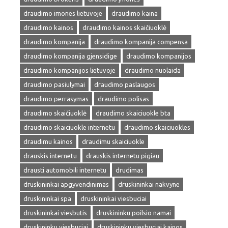
draudimo imones lietuvoje
draudimo kaina
draudimo kainos
draudimo kainos skaičiuoklė
draudimo kompanija
draudimo kompanija compensa
draudimo kompanija gjensidige
draudimo kompanijos
draudimo kompanijos lietuvoje
draudimo nuolaida
draudimo pasiulymai
draudimo paslaugos
draudimo perrasymas
draudimo polisas
draudimo skaičiuoklė
draudimo skaiciuokle bta
draudimo skaiciuokle internetu
draudimo skaiciuokles
draudimu kainos
draudimu skaiciuokle
drauskis internetu
drauskis internetu pigiau
drausti automobili internetu
drudimas
druskininkai apgyvendinimas
druskininkai nakvyne
druskininkai spa
druskininkai viesbuciai
druskininkai viesbutis
druskininku poilsio namai
druskininku viesbuciai
druskininku viesbuciai kainos