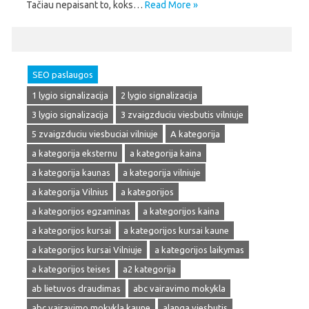
Tačiau nepaisant to, koks…
Read More »
SEO paslaugos
1 lygio signalizacija
2 lygio signalizacija
3 lygio signalizacija
3 zvaigzduciu viesbutis vilniuje
5 zvaigzduciu viesbuciai vilniuje
A kategorija
a kategorija eksternu
a kategorija kaina
a kategorija kaunas
a kategorija vilniuje
a kategorija Vilnius
a kategorijos
a kategorijos egzaminas
a kategorijos kaina
a kategorijos kursai
a kategorijos kursai kaune
a kategorijos kursai Vilniuje
a kategorijos laikymas
a kategorijos teises
a2 kategorija
ab lietuvos draudimas
abc vairavimo mokykla
abc vairavimo mokykla kaune
alanga viesbutis