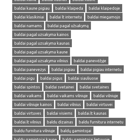
baldai kaune pigiau
baldai klaipeda
baldai klaipedoje
baldai klasikiniai
baldai lt internetu
baldai miegamojo
baldai namams
baldai pagal užsakymą
baldai pagal uzsakyma kainos
baldai pagal uzsakyma kaunas
baldai pagal uzsakyma kaune
baldai pagal uzsakyma vilnius
baldai panevėžyje
baldai panevezys
baldai pigiau
baldai pigiau internetu
baldai pigu
baldai pigus
baldai siauliuose
baldai spintos
baldai svetainei
baldai svetaines
baldai vaikams
baldai vaikams vilniuje
baldai vilniuje
baldai vilniuje kainos
baldai vilnius
baldai virtuvei
baldai virtuves
baldai visiems
baldai.lt kaunas
baldai.lt vilnius
baldu dizainas
baldu furnitura internetu
baldu furnitura vilniuje
baldų gamintojai
baldu gamintojai kaune
baldu gamintojai lietuvoje