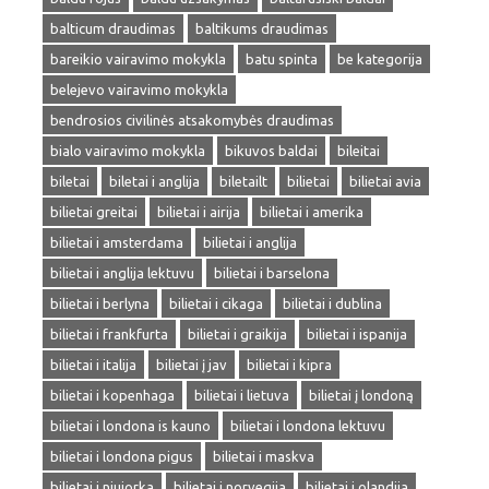
balticum draudimas
baltikums draudimas
bareikio vairavimo mokykla
batu spinta
be kategorija
belejevo vairavimo mokykla
bendrosios civilinės atsakomybės draudimas
bialo vairavimo mokykla
bikuvos baldai
bileitai
biletai
biletai i anglija
biletailt
bilietai
bilietai avia
bilietai greitai
bilietai i airija
bilietai i amerika
bilietai i amsterdama
bilietai i anglija
bilietai i anglija lektuvu
bilietai i barselona
bilietai i berlyna
bilietai i cikaga
bilietai i dublina
bilietai i frankfurta
bilietai i graikija
bilietai i ispanija
bilietai i italija
bilietai į jav
bilietai i kipra
bilietai i kopenhaga
bilietai i lietuva
bilietai į londoną
bilietai i londona is kauno
bilietai i londona lektuvu
bilietai i londona pigus
bilietai i maskva
bilietai i niujorka
bilietai i norvegija
bilietai i olandija