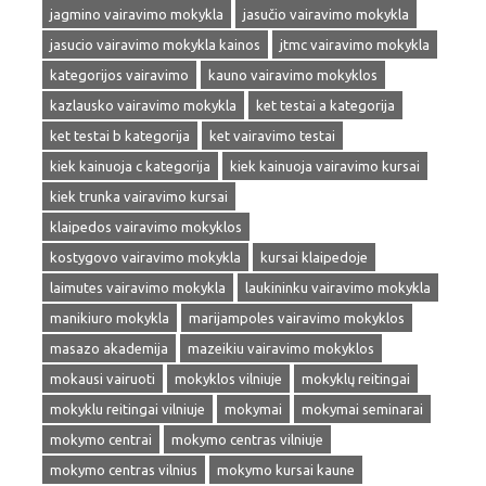
jagmino vairavimo mokykla
jasučio vairavimo mokykla
jasucio vairavimo mokykla kainos
jtmc vairavimo mokykla
kategorijos vairavimo
kauno vairavimo mokyklos
kazlausko vairavimo mokykla
ket testai a kategorija
ket testai b kategorija
ket vairavimo testai
kiek kainuoja c kategorija
kiek kainuoja vairavimo kursai
kiek trunka vairavimo kursai
klaipedos vairavimo mokyklos
kostygovo vairavimo mokykla
kursai klaipedoje
laimutes vairavimo mokykla
laukininku vairavimo mokykla
manikiuro mokykla
marijampoles vairavimo mokyklos
masazo akademija
mazeikiu vairavimo mokyklos
mokausi vairuoti
mokyklos vilniuje
mokyklų reitingai
mokyklu reitingai vilniuje
mokymai
mokymai seminarai
mokymo centrai
mokymo centras vilniuje
mokymo centras vilnius
mokymo kursai kaune