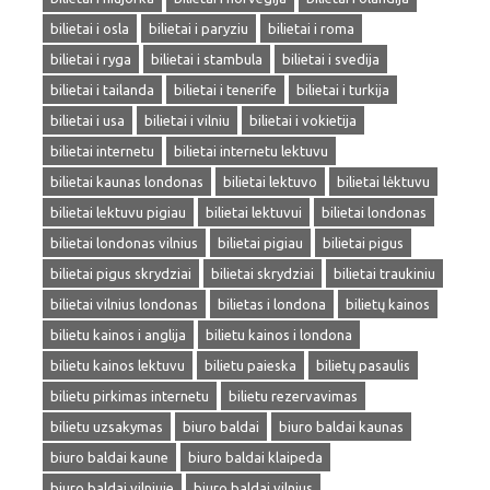
bilietai i osla
bilietai i paryziu
bilietai i roma
bilietai i ryga
bilietai i stambula
bilietai i svedija
bilietai i tailanda
bilietai i tenerife
bilietai i turkija
bilietai i usa
bilietai i vilniu
bilietai i vokietija
bilietai internetu
bilietai internetu lektuvu
bilietai kaunas londonas
bilietai lektuvo
bilietai lėktuvu
bilietai lektuvu pigiau
bilietai lektuvui
bilietai londonas
bilietai londonas vilnius
bilietai pigiau
bilietai pigus
bilietai pigus skrydziai
bilietai skrydziai
bilietai traukiniu
bilietai vilnius londonas
bilietas i londona
bilietų kainos
bilietu kainos i anglija
bilietu kainos i londona
bilietu kainos lektuvu
bilietu paieska
bilietų pasaulis
bilietu pirkimas internetu
bilietu rezervavimas
bilietu uzsakymas
biuro baldai
biuro baldai kaunas
biuro baldai kaune
biuro baldai klaipeda
biuro baldai vilniuje
biuro baldai vilnius