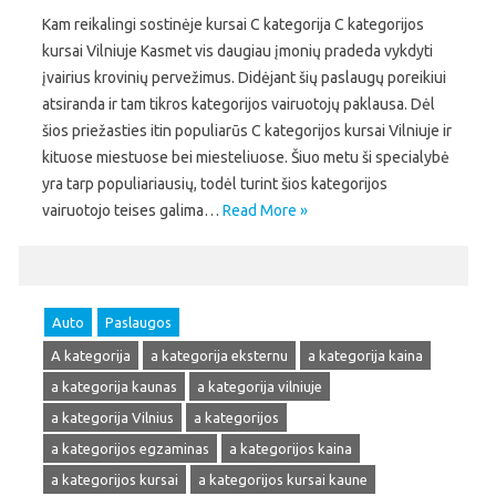
Kam reikalingi sostinėje kursai C kategorija C kategorijos
kursai Vilniuje Kasmet vis daugiau įmonių pradeda vykdyti
įvairius krovinių pervežimus. Didėjant šių paslaugų poreikiui
atsiranda ir tam tikros kategorijos vairuotojų paklausa. Dėl
šios priežasties itin populiarūs C kategorijos kursai Vilniuje ir
kituose miestuose bei miesteliuose. Šiuo metu ši specialybė
yra tarp populiariausių, todėl turint šios kategorijos
vairuotojo teises galima…
Read More »
Auto
Paslaugos
A kategorija
a kategorija eksternu
a kategorija kaina
a kategorija kaunas
a kategorija vilniuje
a kategorija Vilnius
a kategorijos
a kategorijos egzaminas
a kategorijos kaina
a kategorijos kursai
a kategorijos kursai kaune