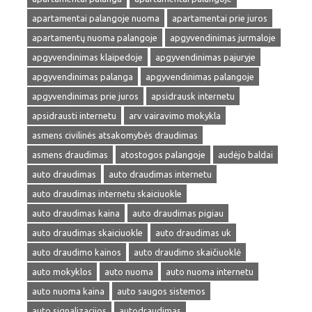
apartamentai palangoje nuoma
apartamentai prie juros
apartamentų nuoma palangoje
apgyvendinimas jurmaloje
apgyvendinimas klaipedoje
apgyvendinimas pajuryje
apgyvendinimas palanga
apgyvendinimas palangoje
apgyvendinimas prie juros
apsidrausk internetu
apsidrausti internetu
arv vairavimo mokykla
asmens civilinės atsakomybės draudimas
asmens draudimas
atostogos palangoje
audėjo baldai
auto draudimas
auto draudimas internetu
auto draudimas internetu skaiciuokle
auto draudimas kaina
auto draudimas pigiau
auto draudimas skaiciuokle
auto draudimas uk
auto draudimo kainos
auto draudimo skaičiuoklė
auto mokyklos
auto nuoma
auto nuoma internetu
auto nuoma kaina
auto saugos sistemos
auto signalizacijos
autodraudimas