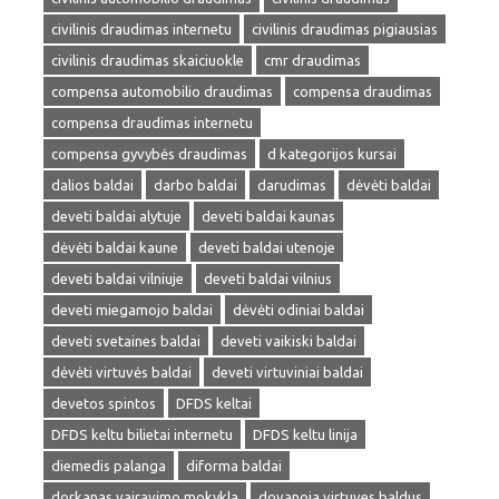
civilinis draudimas internetu
civilinis draudimas pigiausias
civilinis draudimas skaiciuokle
cmr draudimas
compensa automobilio draudimas
compensa draudimas
compensa draudimas internetu
compensa gyvybės draudimas
d kategorijos kursai
dalios baldai
darbo baldai
darudimas
dėvėti baldai
deveti baldai alytuje
deveti baldai kaunas
dėvėti baldai kaune
deveti baldai utenoje
deveti baldai vilniuje
deveti baldai vilnius
deveti miegamojo baldai
dėvėti odiniai baldai
deveti svetaines baldai
deveti vaikiski baldai
dėvėti virtuvės baldai
deveti virtuviniai baldai
devetos spintos
DFDS keltai
DFDS keltu bilietai internetu
DFDS keltu linija
diemedis palanga
diforma baldai
dorkanas vairavimo mokykla
dovanoja virtuves baldus