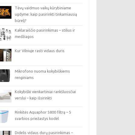
Tėvų vaidmuo vaikų kūrybiniame
ugdyme: kaip pasirinkti tinkamiausią
būrelį?
Kaklaraiščio pasirinkimas – stilius ir
medžiagos
Kur Vilniuje rasti vidaus duris
Mikrofono nuoma kokybiškiems
renginiams
Kokybiški vienkartiniai rankšluosčiai
verslui – kaip išsirinkti
Rinkitės Aquaphor S800 filtrą – 5
svarbios priežastys kodėl
Didelis vidaus durų pasirinkimas –