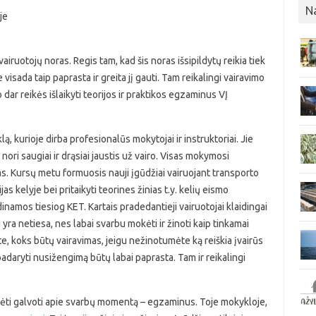
N
je
airuotojų noras. Regis tam, kad šis noras išsipildytų reikia tiek
visada taip paprasta ir greita jį gauti. Tam reikalingi vairavimo
 dar reikės išlaikyti teorijos ir praktikos egzaminus VĮ
, kurioje dirba profesionalūs mokytojai ir instruktoriai. Jie
 nori saugiai ir drąsiai jaustis už vairo. Visas mokymosi
as. Kursų metu formuosis nauji įgūdžiai vairuojant transporto
as kelyje bei pritaikyti teorines žinias t.y. kelių eismo
inamos tiesiog KET. Kartais pradedantieji vairuotojai klaidingai
 yra netiesa, nes labai svarbu mokėti ir žinoti kaip tinkamai
ite, koks būtų vairavimas, jeigu nežinotumėte ką reiškia įvairūs
 padaryti nusižengimą būtų labai paprasta. Tam ir reikalingi
radėti galvoti apie svarbų momentą – egzaminus. Toje mokykloje,