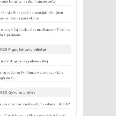
 supirkimas turi realią finansinę vertę
dėtuvių žiedas su laboratorijoje užaugintu
antu – tvarus pasirinkimas
remalų krūvį atlaikančios medžiagos – Tiekimas
iajai pramonei
Pigus lektuvu bilietai
 išsirinkti geriausią pelėsio valiklį
inių padangų žymėjimas yra svarbus – kaip
ngti klaidų
Gyvunu prekes
ausias maistas sterilizuotoms katėms - JOSERA
ra Classic katėms - Ulta premium klasės kačių