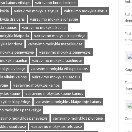
Auto
su kainos vilniuje
vairavimo kursu trukme
kykla
vairavimo mokykla alytuje
vairavimo mokykla alytus
Suža
ykla draiveris
vairavimo mokykla jonavoje
deim
la kaunas
vairavimo mokykla kaune
Ekst
mokykla klaipeda
vairavimo mokykla klaipedoje
sunk
ykla londone
vairavimo mokykla mazeikiuose
mokykla panevezyje
vairavimo mokykla panevezys
mokykla siauliai
vairavimo mokykla siauliuose
okykla vilniuje
vairavimo mokykla vilniuje kainos
Kaip
a vilnius kainos
vairavimo mokykla visagalis
Žiem
ytuje
vairavimo mokyklos kainos
išve
yklos kaune
vairavimo mokyklos kaune kainos
kyklos klaipėdoje
vairavimo mokyklos klaipedoje kainos
mo mokyklos panevėžyje
ravimo mokyklos panevezys
vairavimo mokyklos plungeje
Geri
klos siauliuose
vairavimo mokyklos telsiuose
Jose