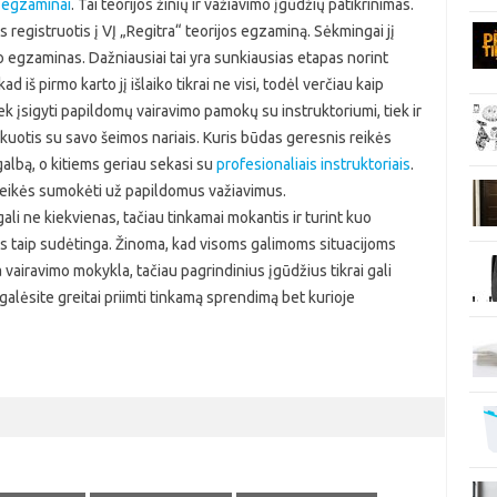
 egzaminai
. Tai teorijos žinių ir važiavimo įgūdžių patikrinimas.
s registruotis į VĮ „Regitra“ teorijos egzaminą. Sėkmingai jį
mo egzaminas. Dažniausiai tai yra sunkiausias etapas norint
 iš pirmo karto jį išlaiko tikrai ne visi, todėl verčiau kaip
k įsigyti papildomų vairavimo pamokų su instruktoriumi, tiek ir
tikuotis su savo šeimos nariais. Kuris būdas geresnis reikės
galbą, o kitiems geriau sekasi su
profesionaliais instruktoriais
.
i reikės sumokėti už papildomus važiavimus.
ali ne kiekvienas, tačiau tinkamai mokantis ir turint kuo
s taip sudėtinga. Žinoma, kad visoms galimoms situacijoms
 vairavimo mokykla, tačiau pagrindinius įgūdžius tikrai gali
alėsite greitai priimti tinkamą sprendimą bet kurioje