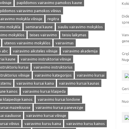
ilniuje
papildomos vairavimo pamokos kaune
Koki
pildomos vairavimo pamokos vilnius
Dide
vairavimo mokykla vilniuje
regitra
spr
smo mokykla
seminarai kaune
siauliu vairavimo mokyklos
avimo mokyklos
teises vairavimo
teisiu laikymas
Vand
gen
utenos vairavimo mokyklos
vairavimas
o abc
vairavimo aiksteles vilniuje
vairavimo akademija
Gręž
riai kaune
vairavimo instruktoriai vilniuje
Nuge
nstruktoriu kursai
vairavimo instruktorius
truktorius vilniuje
vairavimo kategorijos
vairavimo kursai
ksternu
vairavimo kursai kaina
vairavimo kursai kaunas
Geri
aune kainos
vairavimo kursai klaipeda
ai klaipedoje kainos
vairavimo kursai londone
Nuo
kursai mazeikiuose
vairavimo kursai panevezyje
ai siauliuose
vairavimo kursai vilniuje
rsai vilnius
vairavimo kursu kaina
vairavimo kursu kainos