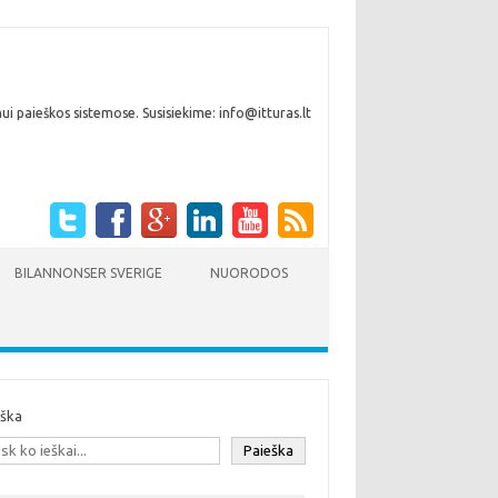
i paieškos sistemose. Susisiekime: info@itturas.lt
BILANNONSER SVERIGE
NUORODOS
eška
Paieška