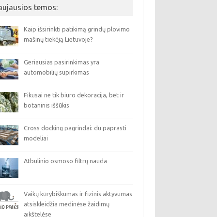
aujausios temos:
Kaip išsirinkti patikimą grindų plovimo
mašinų tiekėją Lietuvoje?
Geriausias pasirinkimas yra
automobilių supirkimas
Fikusai ne tik biuro dekoracija, bet ir
botaninis iššūkis
Cross docking pagrindai: du paprasti
modeliai
Atbulinio osmoso filtrų nauda
Vaikų kūrybiškumas ir fizinis aktyvumas
atsiskleidžia medinėse žaidimų
aikštelėse