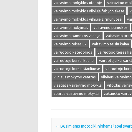
vairavimo mokyklos utenoje
vairavimo moky
vairavimo mokyklos vilniuje fabijoniskese
v
vairavimo mokyklos vilniuje zirmunuose
va
vairavimo mokymas
vairavimo pamokos
vairavimo pamokos vilniuje
vairavimo prad
vairavimo teises uk
vairavimo teisiu kaina
vairuotojo kategorijos
vairuotojo teises ka
vairuotoju kursai kaune
vairuotoju kursai k
vairuotoju kursai siauliuose
vairuotoju kursa
vilniaus mokymo centras
vilniaus vairavim
visagalis vairavimo mokykla
vitoldas vair
zebras vairavimo mokykla
žukausko vaira
Post navigation
←
Būsimiems motociklininkams labai svarb