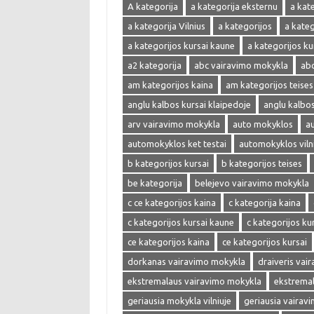
A kategorija
a kategorija eksternu
a kat
a kategorija Vilnius
a kategorijos
a kate
a kategorijos kursai kaune
a kategorijos kur
a2 kategorija
abc vairavimo mokykla
abc
am kategorijos kaina
am kategorijos teises
anglu kalbos kursai klaipedoje
anglu kalbos 
arv vairavimo mokykla
auto mokyklos
a
automokyklos ket testai
automokyklos viln
b kategorijos kursai
b kategorijos teises
be kategorija
belejevo vairavimo mokykla
c ce kategorijos kaina
c kategorija kaina
c kategorijos kursai kaune
c kategorijos kur
ce kategorijos kaina
ce kategorijos kursai
dorkanas vairavimo mokykla
draiveris vai
ekstremalaus vairavimo mokykla
ekstrema
geriausia mokykla vilniuje
geriausia vairav