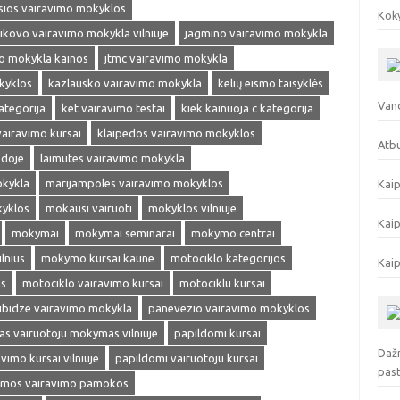
sios vairavimo mokyklos
Koky
ikovo vairavimo mokykla vilniuje
jagmino vairavimo mokykla
mo mokykla kainos
jtmc vairavimo mokykla
kyklos
kazlausko vairavimo mokykla
kelių eismo taisyklės
Vand
kategorija
ket vairavimo testai
kiek kainuoja c kategorija
vairavimo kursai
klaipedos vairavimo mokyklos
Atbu
edoje
laimutes vairavimo mokykla
okykla
marijampoles vairavimo mokyklos
Kaip
kyklos
mokausi vairuoti
mokyklos vilniuje
Kaip
mokymai
mokymai seminarai
mokymo centrai
lnius
mokymo kursai kaune
motociklo kategorijos
Kaip
as
motociklo vairavimo kursai
motociklu kursai
ubidze vairavimo mokykla
panevezio vairavimo mokyklos
s vairuotoju mokymas vilniuje
papildomi kursai
Dažn
vimo kursai vilniuje
papildomi vairuotoju kursai
pas
omos vairavimo pamokos