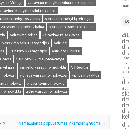
klos Vilniuje
vairavimo mokyklos vilniuje atsiliepimai
mai
airavimo mokyklos vilniuje kainos
iravimo mokyklos vilnius
vairavimo mokyklų reitingai
D
vairavimo pamokos kaina
vairavimo pamokos kaune
a
zia
vairavimo teises
vairavimo teises kaina
dr
vairavimo teisiu kategorijos
vairuoti
dr
ina
vairuotojų kategorijos
vairuotoju kursai
dr
kain
laipeda
vairuotoju kursai panevezyje
inte
i vilniuje
varnelio vairavimo mokykla
VĮ Regitra
auto
pigi
o mokykla
vilniaus vairavimo mokyklos
vilnius mokyklos
pigu
dr
avimo mokykla
vrc vairavimo mokykla
drau
vimo mokykla
zulio vairavimo mokykla
sk
dr
dr
dr
ke
i A
Nemažėjantis populiarumas ir kambarių nuoma
→
dr