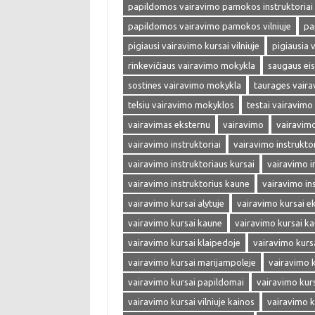
papildomos vairavimo pamokos instruktoriai v
papildomos vairavimo pamokos vilniuje
pa
pigiausi vairavimo kursai vilniuje
pigiausia 
rinkevičiaus vairavimo mokykla
saugaus ei
sostines vairavimo mokykla
taurages vair
telsiu vairavimo mokyklos
testai vairavimo
vairavimas eksternu
vairavimo
vairavim
vairavimo instruktoriai
vairavimo instrukto
vairavimo instruktoriaus kursai
vairavimo i
vairavimo instruktorius kaune
vairavimo ins
vairavimo kursai alytuje
vairavimo kursai e
vairavimo kursai kaune
vairavimo kursai k
vairavimo kursai klaipedoje
vairavimo kurs
vairavimo kursai marijampoleje
vairavimo 
vairavimo kursai papildomai
vairavimo kurs
vairavimo kursai vilniuje kainos
vairavimo ku