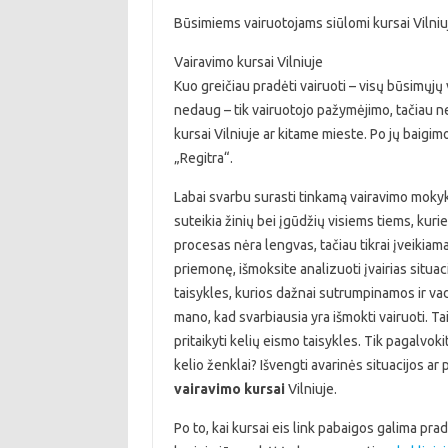
Būsimiems vairuotojams siūlomi kursai Vilniu
Vairavimo kursai Vilniuje
Kuo greičiau pradėti vairuoti – visų būsimųjų v
nedaug – tik vairuotojo pažymėjimo, tačiau ne 
kursai Vilniuje ar kitame mieste. Po jų baigimo
„Regitra“.
Labai svarbu surasti tinkamą vairavimo mokyklą
suteikia žinių bei įgūdžių visiems tiems, kurie
procesas nėra lengvas, tačiau tikrai įveikiam
priemonę, išmoksite analizuoti įvairias situacij
taisykles, kurios dažnai sutrumpinamos ir vad
mano, kad svarbiausia yra išmokti vairuoti. Tai
pritaikyti kelių eismo taisykles. Tik pagalvok
kelio ženklai? Išvengti avarinės situacijos ar
vairavimo kursai
Vilniuje.
Po to, kai kursai eis link pabaigos galima p