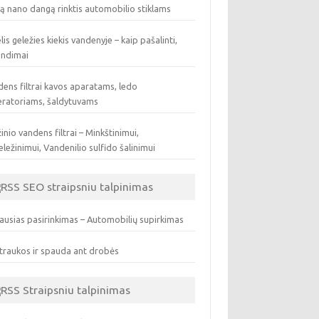
ą nano dangą rinktis automobilio stiklams
lis geležies kiekis vandenyje – kaip pašalinti,
endimai
ens filtrai kavos aparatams, ledo
eratoriams, šaldytuvams
inio vandens filtrai – Minkštinimui,
ležinimui, Vandenilio sulfido šalinimui
SEO straipsniu talpinimas
ausias pasirinkimas – Automobilių supirkimas
traukos ir spauda ant drobės
Straipsniu talpinimas