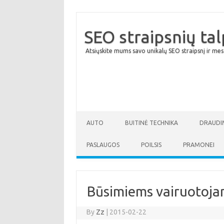
SEO straipsnių ta
Atsiųskite mums savo unikalų SEO straipsnį ir mes
AUTO
BUITINĖ TECHNIKA
DRAUDI
PASLAUGOS
POILSIS
PRAMONEI
Būsimiems vairuotojam
By
Zz
|
2015-02-22