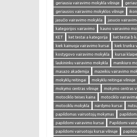
geriausia vairavimo mokykla vilniuje
geriau
geriausios vairavimo mokyklos vilniuje
ikon
jasučio vairavimo mokykla
jasucio vairavi
kategorijos vairavimo
kauno vairavimo mo
KET
ket testai a kategorija
ket testai b 
kiek kainuoja vairavimo kursai
kiek trunka 
kostygovo vairavimo mokykla
kursai klaip
laukininku vairavimo mokykla
manikiuro m
masazo akademija
mazeikiu vairavimo mo
mokyklų reitingai
mokyklu reitingai vilniuje
mokymo centras vilniuje
mokymo centras vi
motociklo teises kaina
motociklo vairavim
motociklu mokykla
nardymo kursai
nuts
papildomas vairuotojų mokymas
papildoma
papildomi vairavimo kursai
Papildomi vaira
papildomi vairuotoju kursai vilniuje
papild