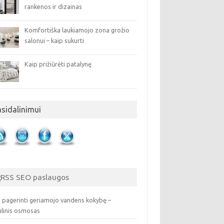
rankenos ir dizainas
Komfortiška laukiamojo zona grožio
salonui – kaip sukurti
Kaip prižiūrėti patalynę
asidalinimui
SEO paslaugos
 pagerinti geriamojo vandens kokybę –
ulinis osmosas