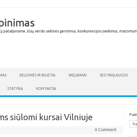
lpinimas
 jį patalpinsime Jūsų verslo sėkmės gerinimui, konkurencijos įveikimui, matomumu
Skip to content
MAS
KELIONĖS IR BILIETAI
SKELBIMAI
SEO PASLAUGOS
STATYBA
KONTAKTAI
s siūlomi kursai Vilniuje
Pai
0 Comment