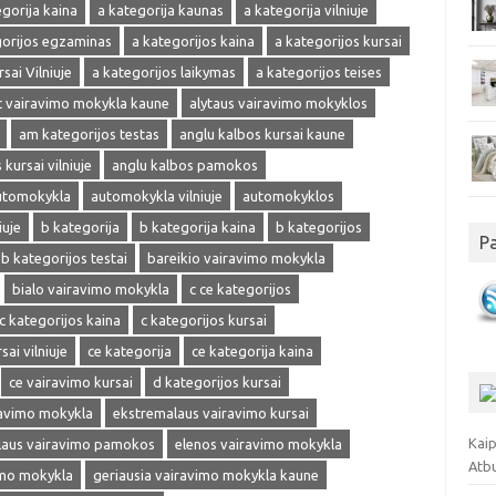
egorija kaina
a kategorija kaunas
a kategorija vilniuje
gorijos egzaminas
a kategorijos kaina
a kategorijos kursai
sai Vilniuje
a kategorijos laikymas
a kategorijos teises
 vairavimo mokykla kaune
alytaus vairavimo mokyklos
am kategorijos testas
anglu kalbos kursai kaune
kursai vilniuje
anglu kalbos pamokos
utomokykla
automokykla vilniuje
automokyklos
iuje
b kategorija
b kategorija kaina
b kategorijos
P
b kategorijos testai
bareikio vairavimo mokykla
bialo vairavimo mokykla
c ce kategorijos
c kategorijos kaina
c kategorijos kursai
sai vilniuje
ce kategorija
ce kategorija kaina
ce vairavimo kursai
d kategorijos kursai
ravimo mokykla
ekstremalaus vairavimo kursai
Kaip
laus vairavimo pamokos
elenos vairavimo mokykla
Atb
imo mokykla
geriausia vairavimo mokykla kaune