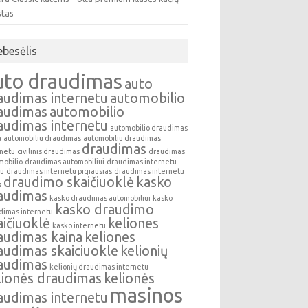
stas
ebesėlis
uto draudimas
auto
audimas internetu
automobilio
audimas
automobilio
audimas internetu
automobilio draudimas
a
automobiliu draudimas
automobiliu draudimas
draudimas
rnetu
civilinis draudimas
draudimas
mobilio
draudimas automobiliui
draudimas internetu
au
draudimas internetu pigiausias
draudimas internetu
draudimo skaičiuoklė
kasko
s
audimas
kasko draudimas automobiliui
kasko
kasko draudimo
dimas internetu
aičiuoklė
keliones
kasko internetu
audimas kaina
keliones
audimas skaiciuokle
kelionių
audimas
kelionių draudimas internetu
lionės draudimas
kelionės
masinos
audimas internetu