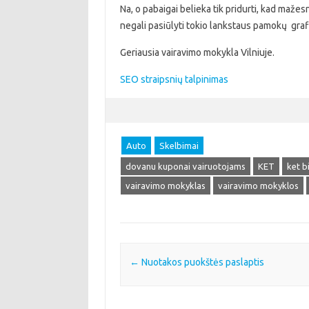
Na, o pabaigai belieka tik pridurti, kad maž
negali pasiūlyti tokio lankstaus pamokų graf
Geriausia vairavimo mokykla Vilniuje.
SEO straipsnių talpinimas
Auto
Skelbimai
dovanu kuponai vairuotojams
KET
ket bi
vairavimo mokyklas
vairavimo mokyklos
Post navigation
←
Nuotakos puokštės paslaptis