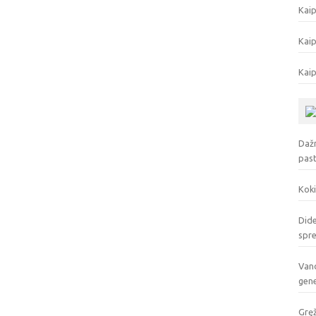
Kaip
Kaip
Kaip
Dažn
pas
Koki
Dide
spr
Vand
gen
Gręž