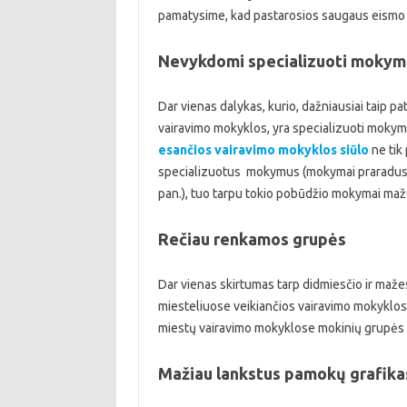
pamatysime, kad pastarosios saugaus eismo k
Nevykdomi specializuoti mokym
Dar vienas dalykas, kurio, dažniausiai taip p
vairavimo mokyklos, yra specializuoti mokymai
esančios vairavimo mokyklos siūlo
ne tik 
specializuotus mokymus (mokymai praradusiems
pan.), tuo tarpu tokio pobūdžio mokymai maž
Rečiau renkamos grupės
Dar vienas skirtumas tarp didmiesčio ir maž
miesteliuose veikiančios vairavimo mokyklos 
miestų vairavimo mokyklose mokinių grupės y
Mažiau lankstus pamokų grafika