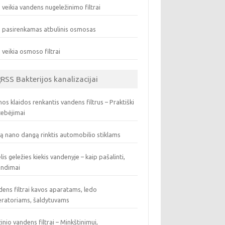
 veikia vandens nugeležinimo filtrai
 pasirenkamas atbulinis osmosas
 veikia osmoso filtrai
Bakterijos kanalizacijai
os klaidos renkantis vandens filtrus – Praktiški
tebėjimai
ą nano dangą rinktis automobilio stiklams
lis geležies kiekis vandenyje – kaip pašalinti,
endimai
ens filtrai kavos aparatams, ledo
eratoriams, šaldytuvams
inio vandens filtrai – Minkštinimui,