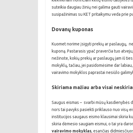
kiekvienam norinčiam kelių eismo taisykles iš
suteikia daugiau žinių nei galima gauti vaira
susipažinimas su KET pritaikymu veda prie pu
Dovanų kuponas
Kuomet norime įsigyti prekių ar paslaugų, n
kuponą. Pastarasis ypač praverčia tuo atveju,
nežinote, kokių prekių ar paslaugų jam iš tie
mokyklų, tačiau, jei pasidomėsime dar labia
vairavimo mokyklos paprastai nesiūlo galimy
Skiriama mažiau arba visai neskir
Saugus eismas – svarbi mūsų kasdienybės dali
nors tai pavyks pasiekti priklauso nuo visų eis
institucijos saugaus eismo klausimai skiria 
skiria dėmesio saugiam eismui, o tai yra darom
vairavimo mokyklas
, esančias didmiesčiuo