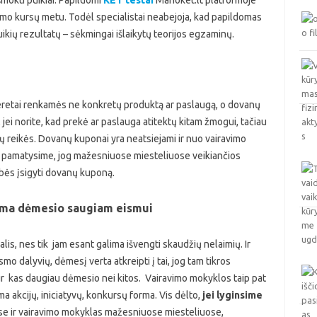
mokti puikiai. Papildomi
KET testai
Manoket.lt platformoje
vimo kursų metu. Todėl specialistai neabejoja, kad papildomas
ikių rezultatų – sėkmingai išlaikytų teorijos egzaminų.
eretai renkamės ne konkretų produktą ar paslaugą, o dovanų
 jei norite, kad prekė ar paslauga atitektų kitam žmogui, tačiau
sų reikės. Dovanų kuponai yra neatsiejami ir nuo vairavimo
u, pamatysime, jog mažesniuose miesteliuose veikiančios
bės įsigyti dovanų kuponą.
iama dėmesio saugiam eismui
s, nes tik jam esant galima išvengti skaudžių nelaimių. Ir
mo dalyvių, dėmesį verta atkreipti į tai, jog tam tikros
kur kas daugiau dėmesio nei kitos. Vairavimo mokyklos taip pat
a akcijų, iniciatyvų, konkursų forma. Vis dėlto,
jei lyginsime
se ir vairavimo mokyklas mažesniuose miesteliuose,