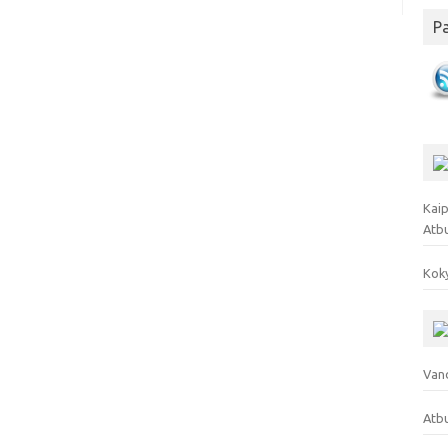
P
Kaip
Atb
Koky
Vand
Atbu