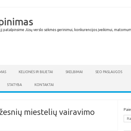
lpinimas
 jį patalpinsime Jūsų verslo sėkmės gerinimui, konkurencijos įveikimui, matomumu
Skip to content
MAS
KELIONĖS IR BILIETAI
SKELBIMAI
SEO PASLAUGOS
STATYBA
KONTAKTAI
žesnių miestelių vairavimo
Pai