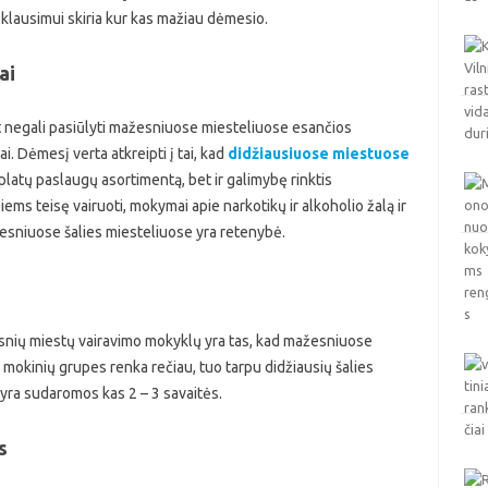
lausimui skiria kur kas mažiau dėmesio.
ai
at negali pasiūlyti mažesniuose miesteliuose esančios
. Dėmesį verta atkreipti į tai, kad
didžiausiuose miestuose
platų paslaugų asortimentą, bet ir galimybę rinktis
 teisę vairuoti, mokymai apie narkotikų ir alkoholio žalą ir
esniuose šalies miesteliuose yra retenybė.
esnių miestų vairavimo mokyklų yra tas, kad mažesniuose
mokinių grupes renka rečiau, tuo tarpu didžiausių šalies
ra sudaromos kas 2 – 3 savaitės.
s