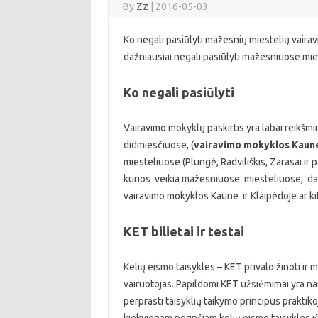
By
Zz
|
2016-05-03
Ko negali pasiūlyti mažesnių miestelių vaira
dažniausiai negali pasiūlyti mažesniuose mi
Ko negali pasiūlyti
Vairavimo mokyklų paskirtis yra labai reikšmin
didmiesčiuose, (
vairavimo mokyklos Kaune
miesteliuose (Plungė, Radviliškis, Zarasai ir
kurios veikia mažesniuose miesteliuose, dažni
vairavimo mokyklos Kaune ir Klaipėdoje ar ki
KET bilietai ir testai
Kelių eismo taisykles – KET privalo žinoti ir 
vairuotojas. Papildomi KET užsiėmimai yra n
perprasti taisyklių taikymo principus praktik