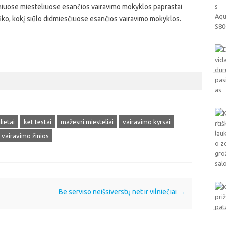
esniuose miesteliuose esančios vairavimo mokyklos paprastai
iko, kokį siūlo didmiesčiuose esančios vairavimo mokyklos.
lietai
ket testai
mažesni miesteliai
vairavimo kyrsai
vairavimo žinios
Be serviso neišsiverstų net ir vilniečiai
→