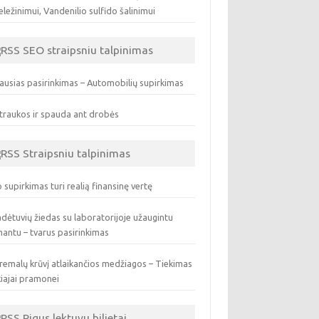
ležinimui, Vandenilio sulfido šalinimui
SEO straipsniu talpinimas
ausias pasirinkimas – Automobilių supirkimas
traukos ir spauda ant drobės
Straipsniu talpinimas
 supirkimas turi realią finansinę vertę
dėtuvių žiedas su laboratorijoje užaugintu
antu – tvarus pasirinkimas
remalų krūvį atlaikančios medžiagos – Tiekimas
iajai pramonei
Pigus lektuvu bilietai