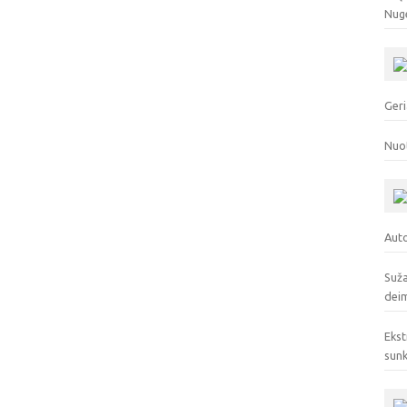
Nuge
Geri
Nuo
Auto
Suža
deim
Ekst
sunk