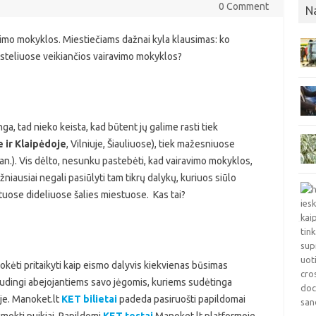
0 Comment
N
vimo mokyklos. Miestiečiams dažnai kyla klausimas: ko
esteliuose veikiančios vairavimo mokyklos?
ga, tad nieko keista, kad būtent jų galime rasti tiek
 ir Klaipėdoje
, Vilniuje, Šiauliuose), tiek mažesniuose
 pan.). Vis dėlto, nesunku pastebėti, kad vairavimo mokyklos,
ausiai negali pasiūlyti tam tikrų dalykų, kuriuos siūlo
tuose dideliuose šalies miestuose. Kas tai?
mokėti pritaikyti kaip eismo dalyvis kiekvienas būsimas
audingi abejojantiems savo jėgomis, kuriems sudėtinga
oje. Manoket.lt
KET bilietai
padeda pasiruošti papildomai