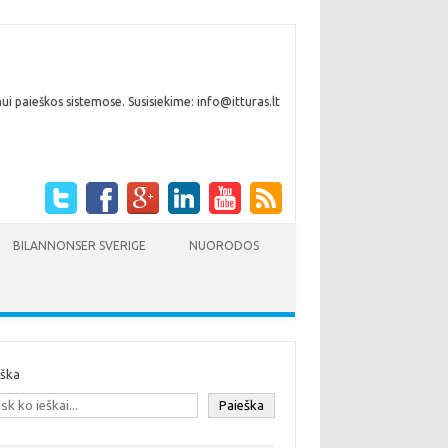
i paieškos sistemose. Susisiekime: info@itturas.lt
BILANNONSER SVERIGE
NUORODOS
eška
Paieška