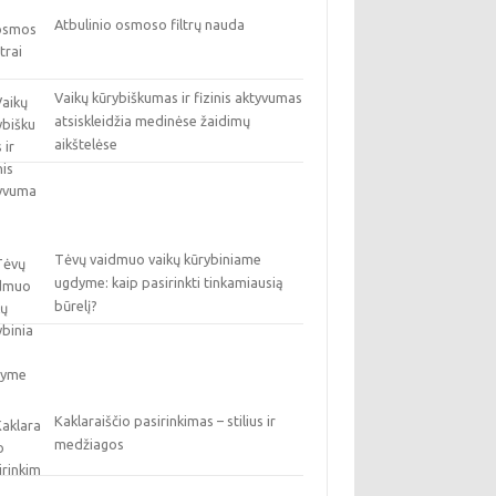
Atbulinio osmoso filtrų nauda
Vaikų kūrybiškumas ir fizinis aktyvumas
atsiskleidžia medinėse žaidimų
aikštelėse
Tėvų vaidmuo vaikų kūrybiniame
ugdyme: kaip pasirinkti tinkamiausią
būrelį?
Kaklaraiščio pasirinkimas – stilius ir
medžiagos