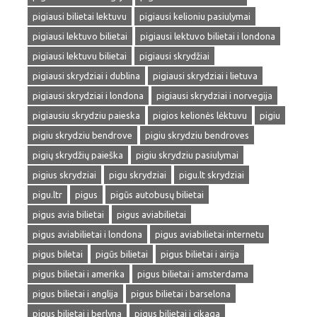
pigiausi bilietai lektuvu
pigiausi kelioniu pasiulymai
pigiausi lektuvo bilietai
pigiausi lektuvo bilietai i londona
pigiausi lektuvu bilietai
pigiausi skrydžiai
pigiausi skrydziai i dublina
pigiausi skrydziai i lietuva
pigiausi skrydziai i londona
pigiausi skrydziai i norvegija
pigiausiu skrydziu paieska
pigios kelionės lėktuvu
pigiu
pigiu skrydziu bendrove
pigiu skrydziu bendroves
pigių skrydžių paieška
pigiu skrydziu pasiulymai
pigius skrydziai
pigu skrydziai
pigu.lt skrydziai
pigu.ltr
pigus
pigūs autobusų bilietai
pigus avia bilietai
pigus aviabilietai
pigus aviabilietai i londona
pigus aviabilietai internetu
pigus biletai
pigūs bilietai
pigus bilietai i airija
pigus bilietai i amerika
pigus bilietai i amsterdama
pigus bilietai i anglija
pigus bilietai i barselona
pigus bilietai i berlyna
pigus bilietai i cikaga