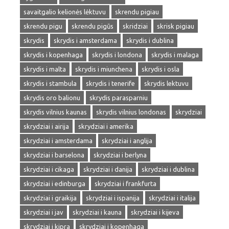
savaitgalio kelionės lėktuvu
skrendu pigiau
skrendu pigu
skrendu pigūs
skridziai
skrisk pigiau
skrydis
skrydis i amsterdama
skrydis i dublina
skrydis i kopenhaga
skrydis i londona
skrydis i malaga
skrydis i malta
skrydis i miunchena
skrydis i osla
skrydis i stambula
skrydis i tenerife
skrydis lektuvu
skrydis oro balionu
skrydis parasparniu
skrydis vilnius kaunas
skrydis vilnius londonas
skrydziai
skrydziai i airija
skrydziai i amerika
skrydziai i amsterdama
skrydziai i anglija
skrydziai i barselona
skrydziai i berlyna
skrydziai i cikaga
skrydziai i danija
skrydziai i dublina
skrydziai i edinburga
skrydziai i frankfurta
skrydziai i graikija
skrydziai i ispanija
skrydziai i italija
skrydziai i jav
skrydziai i kauna
skrydziai i kijeva
skrydziai i kipra
skrydziai i kopenhaga