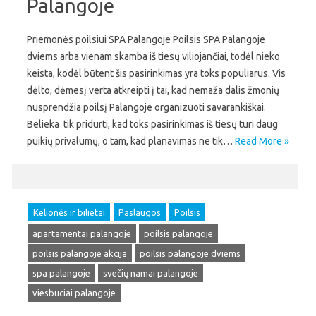
Palangoje
Priemonės poilsiui SPA Palangoje Poilsis SPA Palangoje
dviems arba vienam skamba iš tiesų viliojančiai, todėl nieko
keista, kodėl būtent šis pasirinkimas yra toks populiarus. Vis
dėlto, dėmesį verta atkreipti į tai, kad nemaža dalis žmonių
nusprendžia poilsį Palangoje organizuoti savarankiškai.
Belieka tik pridurti, kad toks pasirinkimas iš tiesų turi daug
puikių privalumų, o tam, kad planavimas ne tik…
Read More »
Kelionės ir bilietai
Paslaugos
Poilsis
apartamentai palangoje
poilsis palangoje
poilsis palangoje akcija
poilsis palangoje dviems
spa palangoje
svečių namai palangoje
viesbuciai palangoje