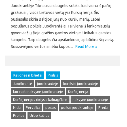
Juodkrantėje Tikriausiai daugelis sutiks, kad viena iš pačių
gražiausių visos Lietuvos vietų yra Kuršių nerija. Šis
pusiasalis skiria Baltijos jūrą nuo Kuršių marių. Labai
populiarus poilsis Juodkrantėje. Tai viena iš lankomiausių
gyvenviečių šioje gražios gamtos vietoje. Unikalus gamtos
kampelis. Taip daugelis čia apsilankiusių apibūdina šią vietą.
Susižavėjimo vertos smėlio kopos,…
Read More »
Kelionės ir bilietai
Poilsis
Juodkrantė
juodkranteje
kur ilsisi juodkranteje
kur rasti nakvyne juodkranteje
Kuršių nerija
Kuršių nerijos didysis kalnagūbris
nakvyne juodkranteje
Nida
Pervalka
poilsis
poilsis juodkranteje
Preila
Preilos
Urbo kalnas