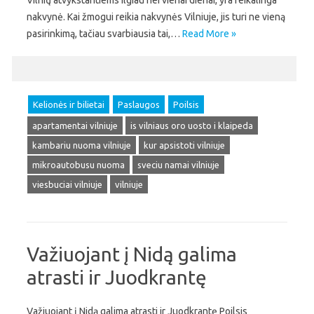
Vilnių atvykstantiems ilgiau nei vienai dienai, yra reikalinga
nakvynė. Kai žmogui reikia nakvynės Vilniuje, jis turi ne vieną
pasirinkimą, tačiau svarbiausia tai,…
Read More »
Kelionės ir bilietai
Paslaugos
Poilsis
apartamentai vilniuje
is vilniaus oro uosto i klaipeda
kambariu nuoma vilniuje
kur apsistoti vilniuje
mikroautobusu nuoma
sveciu namai vilniuje
viesbuciai vilniuje
vilniuje
Važiuojant į Nidą galima
atrasti ir Juodkrantę
Važiuojant į Nidą galima atrasti ir Juodkrantę Poilsis