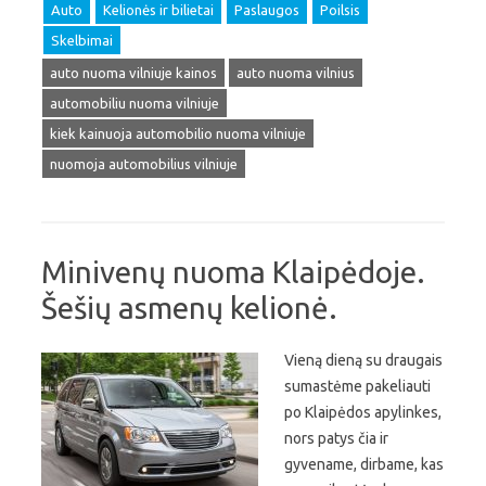
Auto
Kelionės ir bilietai
Paslaugos
Poilsis
Skelbimai
auto nuoma vilniuje kainos
auto nuoma vilnius
automobiliu nuoma vilniuje
kiek kainuoja automobilio nuoma vilniuje
nuomoja automobilius vilniuje
Minivenų nuoma Klaipėdoje.
Šešių asmenų kelionė.
Vieną dieną su draugais
sumastėme pakeliauti
po Klaipėdos apylinkes,
nors patys čia ir
gyvename, dirbame, kas