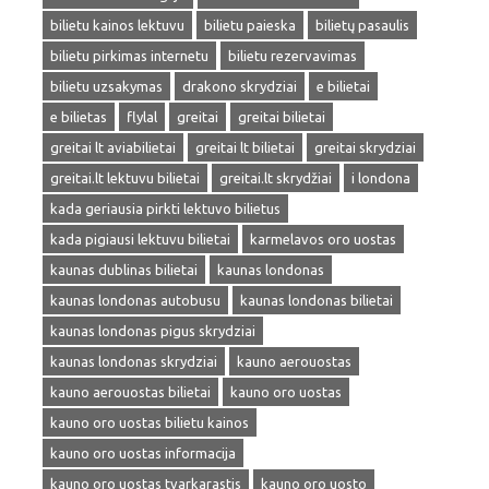
bilietu kainos lektuvu
bilietu paieska
bilietų pasaulis
bilietu pirkimas internetu
bilietu rezervavimas
bilietu uzsakymas
drakono skrydziai
e bilietai
e bilietas
flylal
greitai
greitai bilietai
greitai lt aviabilietai
greitai lt bilietai
greitai skrydziai
greitai.lt lektuvu bilietai
greitai.lt skrydžiai
i londona
kada geriausia pirkti lektuvo bilietus
kada pigiausi lektuvu bilietai
karmelavos oro uostas
kaunas dublinas bilietai
kaunas londonas
kaunas londonas autobusu
kaunas londonas bilietai
kaunas londonas pigus skrydziai
kaunas londonas skrydziai
kauno aerouostas
kauno aerouostas bilietai
kauno oro uostas
kauno oro uostas bilietu kainos
kauno oro uostas informacija
kauno oro uostas tvarkarastis
kauno oro uosto