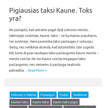
Pigiausias taksi Kaune. Toks
yra?
Ne paslaptis, kad antrame pagal dydį Lietuvos mieste,
laikinojoje sostinėje, Kaune, taksi – ne ką mažiau populiarus,
nei sostinėje. Vieni pasirenka taksi paslaugas ir važiuoja į
darbą, nes netikėtai atranda, kad automobilis ryte sugedo.
Kiti, kurie drąsiai naudojasi taksi paslaugomis Kauno mieste –
miesto svečiai. Ne visi Kauno svečiai mėgaujasi taksi
paslaugomis, nes vieniems ši paslauga neatrodo
patrauklia…
Read More »
Kelionės ir bilietai
Paslaugos
Poilsis
Skelbimai
kaunas taksi
kauno taksi
kauno taksi pigus