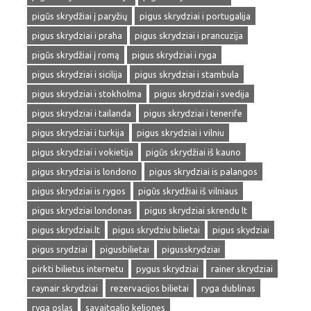
pigūs skrydžiai į paryžių
pigus skrydziai i portugalija
pigus skrydziai i praha
pigus skrydziai i prancuzija
pigūs skrydžiai į romą
pigus skrydziai i ryga
pigus skrydziai i sicilija
pigus skrydziai i stambula
pigus skrydziai i stokholma
pigus skrydziai i svedija
pigus skrydziai i tailanda
pigus skrydziai i tenerife
pigus skrydziai i turkija
pigus skrydziai i vilniu
pigus skrydziai i vokietija
pigūs skrydžiai iš kauno
pigus skrydziai is londono
pigus skrydziai is palangos
pigus skrydziai is rygos
pigūs skrydžiai iš vilniaus
pigus skrydziai londonas
pigus skrydziai skrendu lt
pigus skrydziai.lt
pigus skrydziu bilietai
pigus skydziai
pigus srydziai
pigusbilietai
pigusskrydziai
pirkti bilietus internetu
pygus skrydziai
rainer skrydziai
raynair skrydziai
rezervacijos bilietai
ryga dublinas
ryga oslas
savaitgalio keliones