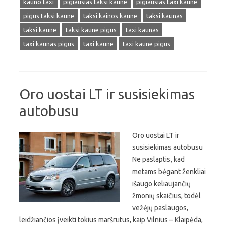
kauno taxi
pigiausias taksi kaune
pigiausias taxi kaune
pigus taksi kaune
taksi kainos kaune
taksi kaunas
taksi kaune
taksi kaune pigus
taxi kaunas
taxi kaunas pigus
taxi kaune
taxi kaune pigus
Oro uostai LT ir susisiekimas
autobusu
Oro uostai LT ir
susisiekimas autobusu
Ne paslaptis, kad
metams bėgant ženkliai
išaugo keliaujančių
žmonių skaičius, todėl
vežėjų paslaugos,
leidžiančios įveikti tokius maršrutus, kaip Vilnius – Klaipėda,