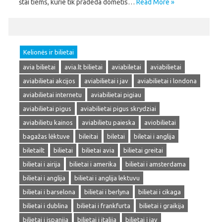
štai tiems, kurie tik pradeda domėtis…
Read More »
Kelionės ir bilietai
avia bilietai
avia.lt bilietai
aviabiletai
aviabilietai
aviabilietai akcijos
aviabilietai i jav
aviabilietai i londona
aviabilietai internetu
aviabilietai pigiau
aviabilietai pigus
aviabilietai pigus skrydziai
aviabilietu kainos
aviabilietu paieska
aviobilietai
bagažas lėktuve
bileitai
biletai
biletai i anglija
biletailt
bilietai
bilietai avia
bilietai greitai
bilietai i airija
bilietai i amerika
bilietai i amsterdama
bilietai i anglija
bilietai i anglija lektuvu
bilietai i barselona
bilietai i berlyna
bilietai i cikaga
bilietai i dublina
bilietai i frankfurta
bilietai i graikija
bilietai i ispanija
bilietai i italija
bilietai į jav