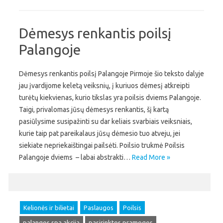
Dėmesys renkantis poilsį
Palangoje
Dėmesys renkantis poilsį Palangoje Pirmoje šio teksto dalyje
jau įvardijome keletą veiksnių, į kuriuos dėmesį atkreipti
turėtų kiekvienas, kurio tikslas yra poilsis dviems Palangoje.
Taigi, privalomas jūsų dėmesys renkantis, šį kartą
pasiūlysime susipažinti su dar keliais svarbiais veiksniais,
kurie taip pat pareikalaus jūsų dėmesio tuo atveju, jei
siekiate nepriekaištingai pailsėti. Poilsio trukmė Poilsis
Palangoje dviems – labai abstrakti…
Read More »
Kelionės ir bilietai
Paslaugos
Poilsis
palangos spa akcija
pasirinktos pramogos