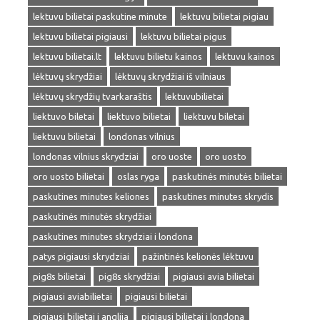
lektuvu bilietai paskutine minute
lektuvu bilietai pigiau
lektuvu bilietai pigiausi
lektuvu bilietai pigus
lektuvu bilietai.lt
lektuvu bilietu kainos
lektuvu kainos
lėktuvų skrydžiai
lėktuvų skrydžiai iš vilniaus
lėktuvų skrydžių tvarkaraštis
lektuvubilietai
liektuvo biletai
liektuvo bilietai
liektuvu biletai
liektuvu bilietai
londonas vilnius
londonas vilnius skrydziai
oro uoste
oro uosto
oro uosto bilietai
oslas ryga
paskutinės minutės bilietai
paskutines minutes keliones
paskutines minutes skrydis
paskutinės minutės skrydžiai
paskutines minutes skrydziai i londona
patys pigiausi skrydziai
pažintinės kelionės lėktuvu
pig8s bilietai
pig8s skrydžiai
pigiausi avia bilietai
pigiausi aviabilietai
pigiausi bilietai
pigiausi bilietai i anglija
pigiausi bilietai i londona