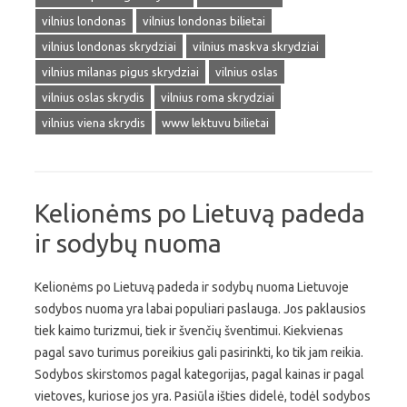
vilnius londonas
vilnius londonas bilietai
vilnius londonas skrydziai
vilnius maskva skrydziai
vilnius milanas pigus skrydziai
vilnius oslas
vilnius oslas skrydis
vilnius roma skrydziai
vilnius viena skrydis
www lektuvu bilietai
Kelionėms po Lietuvą padeda
ir sodybų nuoma
Kelionėms po Lietuvą padeda ir sodybų nuoma Lietuvoje
sodybos nuoma yra labai populiari paslauga. Jos paklausios
tiek kaimo turizmui, tiek ir švenčių šventimui. Kiekvienas
pagal savo turimus poreikius gali pasirinkti, ko tik jam reikia.
Sodybos skirstomos pagal kategorijas, pagal kainas ir pagal
vietoves, kuriose jos yra. Pasiūla išties didelė, todėl sodybos