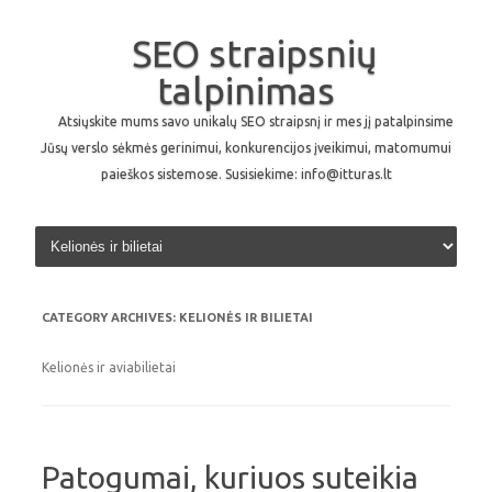
SEO straipsnių
talpinimas
Atsiųskite mums savo unikalų SEO straipsnį ir mes jį patalpinsime
Jūsų verslo sėkmės gerinimui, konkurencijos įveikimui, matomumui
paieškos sistemose. Susisiekime: info@itturas.lt
Skip to content
CATEGORY ARCHIVES:
KELIONĖS IR BILIETAI
Kelionės ir aviabilietai
Patogumai, kuriuos suteikia