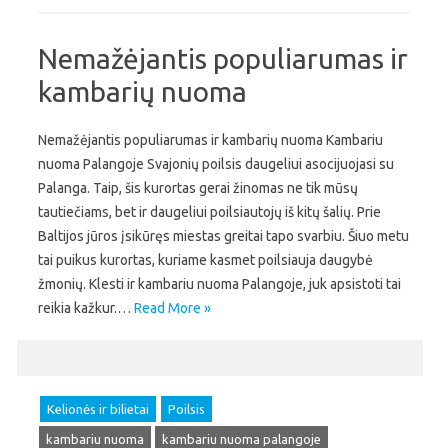
Nemažėjantis populiarumas ir
kambarių nuoma
Nemažėjantis populiarumas ir kambarių nuoma Kambariu
nuoma Palangoje Svajonių poilsis daugeliui asocijuojasi su
Palanga. Taip, šis kurortas gerai žinomas ne tik mūsų
tautiečiams, bet ir daugeliui poilsiautojų iš kitų šalių. Prie
Baltijos jūros įsikūręs miestas greitai tapo svarbiu. Šiuo metu
tai puikus kurortas, kuriame kasmet poilsiauja daugybė
žmonių. Klesti ir kambariu nuoma Palangoje, juk apsistoti tai
reikia kažkur.…
Read More »
Kelionės ir bilietai
Poilsis
kambariu nuoma
kambariu nuoma palangoje