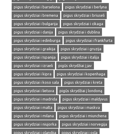
pigus skrydziai i barselona
pigus skrydziai i berlyna
pigus skrydziai i bremena
pigus skrydziai i briuseli
pigus skrydziai i bulgarija
pigus skrydziai i cikaga
pigus skrydziai i danija
pigus skrydziai i dublina
pigus skrydziai i edinburga
pigus skrydziai i frankfurta
pigus skrydziai i graikija
pigus skrydziai i gruzija
pigus skrydziai i Ispanija
pigus skrydziai i italija
pigus skrydziai i izraeli
pigūs skrydžiai į jav
pigus skrydziai i kipra
pigus skrydziai i kopenhaga
pigus skrydziai i koso sala
pigus skrydziai i kreta
pigus skrydziai i lietuva
pigūs skrydžiai į londoną
pigus skrydziai i madrida
pigus skrydziai i maldyvus
pigus skrydziai i malta
pigus skrydziai i maskva
pigus skrydziai i milana
pigus skrydziai i miunchena
pigus skrydziai i niujorka
pigus skrydziai i norvegija
pigus skrydziai i olandija
pigus skrydziai i osla