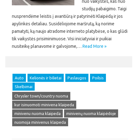
nuo vaikystės, kas nuo
studijų pabaigimo. Taigi
nusprendėme leistis į avantiūrą ir patyrinėti Klaipėdą ir jos
apylinkės detaliau. Susidėliojome maršrutą, ką norime
pamatyti, ką naujo atradome interneto platybėse, o kas glūdi
tik vaikystės prisiminimuose. Visi iniciatyviai ir puikiai
nusiteikę planavome ir galvojome,…
Read More »
Auto
Kelionės ir bilietai
Paslaugos
Poilsis
Skelbimai
Chrysler town/country nuoma
kur isinuomoti minivena klaipeda
minivenu nuoma klaipeda
minivenų nuoma klaipėdoje
nuomoja minivenus klaipeda