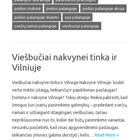
poilsio trukmė
poilsis palangoje
poilsis palangoje akcija
poilsis palangoje dviems
spa palangoje
svečių namai palangoje
viesbuciai palangoje
Viešbučiai nakvynei tinka ir
Vilniuje
Viešbučiai nakvynei tinka ir Vilniuje Nakvynė Vilniuje: kodėl
verta rinktis įstaigą, teikiančią ir papildomas paslaugas?
Domina ir nakvynė Vilniuje? Tokiu atveju. Reikia pabrėžti, kad
žmogus turi įvairių pasirinkimo galimybių – pradedant svečių
namais ir užbaigiant ištaigingais viešbučiais, tačiau
nepriklausomai nuo to, kokie dar būtų pasirinkimo variantai,
nesunku pastebėti, kad visas apgyvendinimo paslaugas
teikiančias įmones galima skirstyti į kelis…
Read More »