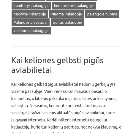
kambarys palangoje
kur apsistoti palangoje
nakvyne Palangoje
Nuoma Palangoje
palangoje nuoma
Palangos viesbuciai
poilsis palangoje
viesbuciai palangoje
Kai keliones gelbsti pigūs
aviabilietai
Kai keliones gelbsti pigūs aviabilietai Kelionių gerbėjų yra
visame pasaulyje. Vieni renkasi tolimiausius pasaulio
kampelius, o kitiems pakanka ir gimtos šalies ar kaimyninių
valstybių. Nesvarbu, kur norite praleisti atostogas ar
savaitgalį, tačiau visiems aktualūs pigūs aviabilietai, kurie
įsigyjami internetu. Kodėl būtent internetu daugeliui
keliautojų, kurie turi kelionių patirties, net nekyla klausimų, o