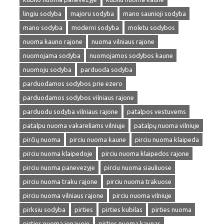
lingiu sodyba
majoru sodyba
mano saunioji sodyba
mano sodyba
moderni sodyba
moletu sodybos
nuoma kauno rajone
nuoma vilniaus rajone
nuomojama sodyba
nuomojamos sodybos kaune
nuomoju sodyba
parduoda sodyba
parduodamos sodybos prie ezero
parduodamos sodybos vilniaus rajone
parduodu sodyba vilniaus rajone
patalpos vestuvems
patalpu nuoma vakareliams vilniuje
patalpų nuoma vilniuje
pirčių nuoma
pirciu nuoma kaune
pirciu nuoma klaipeda
pirciu nuoma klaipedoje
pirciu nuoma klaipedos rajone
pirciu nuoma panevezyje
pirciu nuoma siauliuose
pirciu nuoma traku rajone
pirciu nuoma trakuose
pirciu nuoma vilniaus rajone
pirciu nuoma vilniuje
pirksiu sodyba
pirties
pirties kubilas
pirties nuoma
pirties nuoma jonavoje
pirties nuoma kaunas