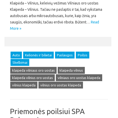
Klaipėda – Vilnius, keleivių vežimas Vilniaus oro uostas
Klaipeda – Vilnius. Tačiau ne paslaptis ir tai, kad vykstama
autobusais arba mikroautobusais, kurie, kaip žinia, yra
saugūs, ekonomiški, tačiau erdvė ribota. Būtent…
Read
More »
Auto
Kelionės ir bilietai
Paslaugos
Poilsis
Skelbimai
klaipeda vilniaus oro uostas
klaipeda vilnius
klaipeda vilnius oro uostas
vilniaus oro uostas klaipeda
vilnius klaipeda
vilnius oro uostas klaipeda
Priemonės poilsiui SPA