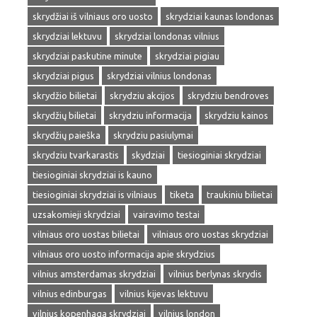
skrydžiai iš vilniaus oro uosto
skrydziai kaunas londonas
skrydziai lektuvu
skrydziai londonas vilnius
skrydziai paskutine minute
skrydziai pigiau
skrydziai pigus
skrydziai vilnius londonas
skrydžio bilietai
skrydziu akcijos
skrydziu bendroves
skrydžių bilietai
skrydziu informacija
skrydziu kainos
skrydžių paieška
skrydziu pasiulymai
skrydziu tvarkarastis
skydziai
tiesioginiai skrydziai
tiesioginiai skrydziai is kauno
tiesioginiai skrydziai is vilniaus
tiketa
traukiniu bilietai
uzsakomieji skrydziai
vairavimo testai
vilniaus oro uostas bilietai
vilniaus oro uostas skrydziai
vilniaus oro uosto informacija apie skrydzius
vilnius amsterdamas skrydziai
vilnius berlynas skrydis
vilnius edinburgas
vilnius kijevas lektuvu
vilnius kopenhaga skrydziai
vilnius london