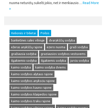
nuoma neturėtų sukelti jokio, net ir menkiausio…
Read More
»
Kelionės ir bilietai
Poilsis
banketines sales vilniuje
dvarykščių sodyba
ežeras anykščių rajone
ezero nuoma
graži sodyba
gražiausia sodyba
graziausios sodybos vestuvems
ilgakiemio sodyba
ilgakiemis sodyba
jurciu sodyba
kaimo sodyba
kaimo sodyba dviems
kaimo sodybos alytaus rajone
kaimo sodybos anyksciu rajone
kaimo sodybos kauno rajone
kaimo sodybos klaipedos rajone
kaimo sodybos traku rajone
kaimo sodybos vilniaus rajone
kaimo sodybu nuoma