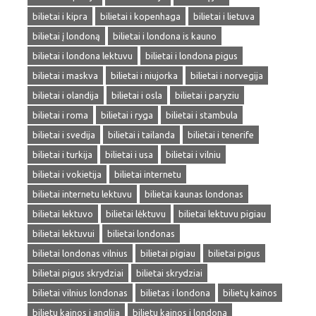
bilietai i kipra
bilietai i kopenhaga
bilietai i lietuva
bilietai į londoną
bilietai i londona is kauno
bilietai i londona lektuvu
bilietai i londona pigus
bilietai i maskva
bilietai i niujorka
bilietai i norvegija
bilietai i olandija
bilietai i osla
bilietai i paryziu
bilietai i roma
bilietai i ryga
bilietai i stambula
bilietai i svedija
bilietai i tailanda
bilietai i tenerife
bilietai i turkija
bilietai i usa
bilietai i vilniu
bilietai i vokietija
bilietai internetu
bilietai internetu lektuvu
bilietai kaunas londonas
bilietai lektuvo
bilietai lėktuvu
bilietai lektuvu pigiau
bilietai lektuvui
bilietai londonas
bilietai londonas vilnius
bilietai pigiau
bilietai pigus
bilietai pigus skrydziai
bilietai skrydziai
bilietai vilnius londonas
bilietas i londona
bilietų kainos
bilietu kainos i anglija
bilietu kainos i londona