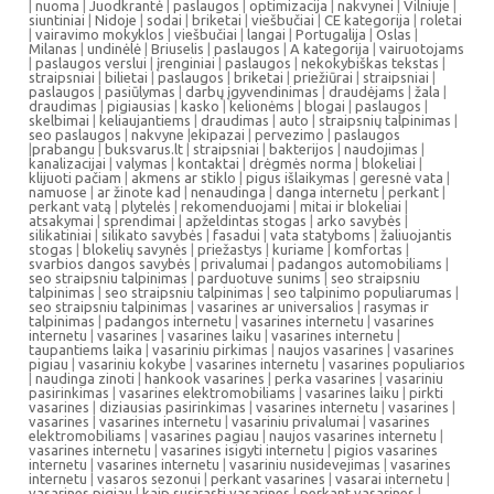
|
nuoma
|
Juodkrantė
|
paslaugos
|
optimizacija
|
nakvynei
|
Vilniuje
|
siuntiniai
|
Nidoje
|
sodai
|
briketai
|
viešbučiai
|
CE kategorija
|
roletai
|
vairavimo mokyklos
|
viešbučiai
|
langai
|
Portugalija
|
Oslas
|
Milanas
|
undinėlė
|
Briuselis
|
paslaugos
|
A kategorija
|
vairuotojams
|
paslaugos verslui
|
įrenginiai
|
paslaugos
|
nekokybiškas tekstas
|
straipsniai
|
bilietai
|
paslaugos
|
briketai
|
priežiūrai
|
straipsniai
|
paslaugos
|
pasiūlymas
|
darbų įgyvendinimas
|
draudėjams
|
žala
|
draudimas
|
pigiausias
|
kasko
|
kelionėms
|
blogai
|
paslaugos
|
skelbimai
|
keliaujantiems
|
draudimas
|
auto
|
straipsnių talpinimas
|
seo paslaugos
|
nakvyne
|
ekipazai
|
pervezimo
|
paslaugos
|
prabangu
|
buksvarus.lt
|
straipsniai
|
bakterijos
|
naudojimas
|
kanalizacijai
|
valymas
|
kontaktai
|
drėgmės norma
|
blokeliai
|
klijuoti pačiam
|
akmens ar stiklo
|
pigus išlaikymas
|
geresnė vata
|
namuose
|
ar žinote kad
|
nenaudinga
|
danga internetu
|
perkant
|
perkant vatą
|
plytelės
|
rekomenduojami
|
mitai ir blokeliai
|
atsakymai
|
sprendimai
|
apželdintas stogas
|
arko savybės
|
silikatiniai
|
silikato savybės
|
fasadui
|
vata statyboms
|
žaliuojantis
stogas
|
blokelių savynės
|
priežastys
|
kuriame
|
komfortas
|
svarbios dangos savybės
|
privalumai
|
padangos automobiliams
|
seo straipsniu talpinimas
|
parduotuve sunims
|
seo straipsniu
talpinimas
|
seo straipsniu talpinimas
|
seo talpinimo populiarumas
|
seo straipsniu talpinimas
|
vasarines ar universalios
|
rasymas ir
talpinimas
|
padangos internetu
|
vasarines internetu
|
vasarines
internetu
|
vasarines
|
vasarines laiku
|
vasarines internetu
|
taupantiems laika
|
vasariniu pirkimas
|
naujos vasarines
|
vasarines
pigiau
|
vasariniu kokybe
|
vasarines internetu
|
vasarines populiarios
|
naudinga zinoti
|
hankook vasarines
|
perka vasarines
|
vasariniu
pasirinkimas
|
vasarines elektromobiliams
|
vasarines laiku
|
pirkti
vasarines
|
diziausias pasirinkimas
|
vasarines internetu
|
vasarines
|
vasarines
|
vasarines internetu
|
vasariniu privalumai
|
vasarines
elektromobiliams
|
vasarines pagiau
|
naujos vasarines internetu
|
vasarines internetu
|
vasarines isigyti internetu
|
pigios vasarines
internetu
|
vasarines internetu
|
vasariniu nusidevejimas
|
vasarines
internetu
|
vasaros sezonui
|
perkant vasarines
|
vasarai internetu
|
vasarines pigiau
|
kaip susirasti vasarines
|
perkant vasarines
|