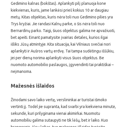
Gedimino kalnas (bokštas). Aplankyti pilį planuoja kone
kiekvienas, kuris, jame lankėsi prieš kokius 10 ar daugiau
metų. Kitas objektas, kuris nėra toli nuo Gedimino pilies yra
Trys kryžiai. Jie randasi Kalnų parke, o šis nėra toli nuo
Bernardinų parko. Taigi, šiuos objektus galima ne apvažiuoti,
bet apeiti. Einant pamatysite įvairias detales, kurios ilgai
išliks Jūsų atmintyje. Kita situacija, kai Vilniaus svečiai nori
aplankyti ir Aušros vartų erdvę. Tai tampa sudėtingu iššūkiu,
jei per dieną norima aplankyti visus šiuos objektus. Be
nuomoto automobilio paslaugos, įgyvendinti tai praktiškai –
neįmanoma.
Mažesnės išlaidos
Žinodami savo laiko vertę, verslininkai ar turistai išmoko
vertinti jį. Todėl jie supranta, kad svarbi yra kiekviena minutė,
sekundė, kuri prilyginama vienai akimirkai. Nuomotu
automobiliu galima sutaupyti ne tik lėšų, bet ir laiko. Kuo