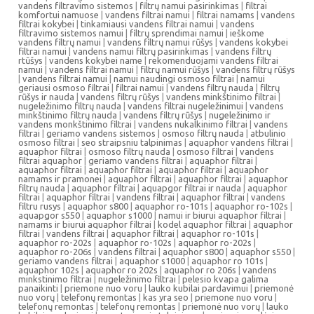
vandens filtravimo sistemos
|
filtrų namui pasirinkimas
|
filtrai
komfortui namuose
|
vandens filtrai namui
|
filtrai namams
|
vandens
filtrai kokybei
|
tinkamiausi vandens filtrai namui
|
vandens
filtravimo sistemos namui
|
filtrų sprendimai namui
|
ieškome
vandens filtrų namui
|
vandens filtrų namui rūšys
|
vandens kokybei
filtrai namui
|
vandens namui filtrų pasirinkimas
|
vandens filtrų
rtūšys
|
vandens kokybei name
|
rekomenduojami vandens filtrai
namui
|
vandens filtrai namui
|
filtrų namui rūšys
|
vandens filtrų rūšys
|
vandens filtrai namui
|
namui naudingi osmoso filtrai
|
namui
geriausi osmoso filtrai
|
filtrai namui
|
vandens filtrų nauda
|
filtrų
rūšys ir nauda
|
vandens filtrų rūšys
|
vandens minkštinimo filtrai
|
nugeležinimo filtrų nauda
|
vandens filtrai nugeležinimui
|
vandens
minkštinimo filtrų nauda
|
vandens filtrų rūšys
|
nugeležinimo ir
vandens monkštinimo filtrai
|
vandens nukalkinimo filtrai
|
vandens
filtrai
|
geriamo vandens sistemos
|
osmoso filtrų nauda
|
atbulinio
osmoso filtrai
|
seo straipsniu talpinimas
|
aquaphor vandens filtrai
|
aquaphor filtrai
|
osmoso filtrų nauda
|
osmoso filtrai
|
vandens
filtrai aquaphor
|
geriamo vandens filtrai
|
aquaphor filtrai
|
aquaphor filtrai
|
aquaphor filtrai
|
aquaphor filtrai
|
aquaphor
namams ir pramonei
|
aquaphor filtrai
|
aquaphor filtrai
|
aquaphor
filtrų nauda
|
aquaphor filtrai
|
aquapgor filtrai ir nauda
|
aquaphor
filtrai
|
aquaphor filtrai
|
vandens filtrai
|
aquaphor filtrai
|
vandens
filtru rusys
|
aquaphor s800
|
aquaphor ro-101s
|
aquaphor ro-102s
|
aquapgor s550
|
aquaphor s1000
|
namui ir biurui aquaphor filtrai
|
namams ir biurui aquaphor filtrai
|
kodel aquaphor filtrai
|
aquaphor
filtrai
|
vandens filtrai
|
aquaphor filtrai
|
aquaphor ro-101s
|
aquaphor ro-202s
|
aquaphor ro-102s
|
aquaphor ro-202s
|
aquaphor ro-206s
|
vandens filtrai
|
aquaphor s800
|
aquaphor s550
|
geriamo vandens filtrai
|
aquaphor s1000
|
aquaphor ro 101s
|
aquaphor 102s
|
aquaphor ro 202s
|
aquaphor ro 206s
|
vandens
minkstinimo filtrai
|
nugeležinimo filtrai
|
pelesio kvapa galima
panaikinti
|
priemone nuo voru
|
lauko kubilai pardavimui
|
priemonė
nuo vorų
|
telefonų remontas
|
kas yra seo
|
priemone nuo voru
|
telefonų remontas
|
telefonų remontas
|
priemonė nuo vorų
|
lauko