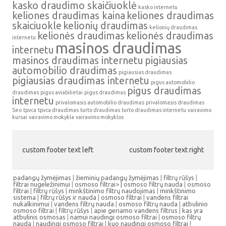
kasko draudimo skaičiuoklė
kasko internetu
keliones draudimas kaina
keliones draudimas
skaiciuokle
kelionių draudimas
kelionių draudimas
kelionės draudimas
kelionės draudimas
internetu
masinos draudimas
internetu
masinos draudimas internetu
pigiausias
automobilio draudimas
pigiausias draudimas
pigiausias draudimas internetu
pigus automobilio
pigus draudimas
draudimas
pigus aviabilietai
pigus draudimas
internetu
privalomasis automobilio draudimas
privalomasis draudimas
Seo
tpvca
tpvca draudimas
turto draudimas
turto draudimas internetu
vairavimo
kursai
vairavimo mokykla
vairavimo mokyklos
custom footer text left
custom footer text right
padangų žymėjimas
|
žieminių padangų žymėjimas
|
filtrų rūšys
|
filtrai nugeležinimui
|
osmoso filtrai> |
osmoso filtrų nauda
|
osmoso
filtrai
|
filtrų rūšys
|
minkštinimo filtrų naudojimas
|
minkštinimo
sistema
|
filtrų rūšys ir nauda
|
osmoso filtrai
|
vandens filtrai
nukalkinimui
|
vandens filtrų nauda
|
osmoso filtrų nauda
|
atbulinio
osmoso filtrai
|
filtrų rūšys
|
apie geriamo vandens filtrus
|
kas yra
atbulinis osmosas
|
namui naudingi osmoso filtrai
|
osmoso filtrų
nauda
|
naudingi osmoso filtrai
|
kuo naudingi osmoso filtrai
|