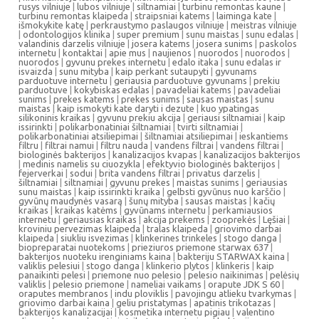
rusys vilniuje
|
lubos vilniuje
|
siltnamiai
|
turbinu remontas kaune
|
turbinu remontas klaipeda
|
straipsniai katems
|
laiminga kate
|
išmokykite katę
|
perkraustymo paslaugos vilniuje
|
meistras vilniuje
|
odontologijos klinika
|
super premium
|
sunu maistas
|
sunu edalas
|
valandinis darzelis vilniuje
|
josera katems
|
josera sunims
|
paskolos
internetu
|
kontaktai
|
apie mus
|
naujienos
|
nuorodos
|
nuorodos
|
nuorodos
|
gyvunu prekes internetu
|
edalo itaka
|
sunu edalas ir
isvaizda
|
sunu mityba
|
kaip perkant sutaupyti
|
gyvunams
parduotuve internetu
|
geriausia parduotuve gyvunams
|
prekiu
parduotuve
|
kokybiskas edalas
|
pavadeliai katems
|
pavadeliai
sunims
|
prekes katems
|
prekes sunims
|
sausas maistas
|
sunu
maistas
|
kaip ismokyti kate daryti i dezute
|
kuo ypatingas
silikoninis kraikas
|
gyvunu prekiu akcija
|
geriausi siltnamiai
|
kaip
issirinkti
|
polikarbonatiniai šiltnamiai
|
tvirti siltnamiai
|
polikarbonatiniai atsiliepimai
|
šiltnamiai atsiliepimai
|
ieskantiems
filtru
|
filtrai namui
|
filtru nauda
|
vandens filtrai
|
vandens filtrai
|
biologinės bakterijos
|
kanalizacijos kvapas
|
kanalizacijos bakterijos
|
medinis namelis su ciuozykla
|
efektyvio biologinės bakterijos
|
fejerverkai
|
sodui
|
brita vandens filtrai
|
privatus darzelis
|
šiltnamiai
|
siltnamiai
|
gyvunu prekes
|
maistas sunims
|
geriausias
sunu maistas
|
kaip issirinkti kraika
|
gelbsti gyvūnus nuo karščio
|
gyvūnų maudynės vasarą
|
šunų mityba
|
sausas maistas
|
kačių
kraikas
|
kraikas katėms
|
gyvūnams internetu
|
perkamiausios
internetu
|
geriausias kraikas
|
akcija prekems
|
zooprekės
|
Lęšiai
|
kroviniu pervezimas klaipeda
|
tralas klaipeda
|
griovimo darbai
klaipeda
|
siukliu isvezimas
|
klinkerines trinkeles
|
stogo danga
|
biopreparatai nuotekoms
|
prieziuros priemone starwax 637
|
bakterijos nuoteku irenginiams kaina
|
bakteriju STARWAX kaina
|
valiklis pelesiui
|
stogo danga
|
klinkerio plytos
|
klinkeris
|
kaip
panaikinti pelesi
|
priemone nuo pelesio
|
pelesio naikinimas
|
pelėsių
valiklis
|
pelesio priemone
|
nameliai vaikams
|
orapute JDK S 60
|
oraputes membranos
|
indu ploviklis
|
pavojingu atlieku tvarkymas
|
griovimo darbai kaina
|
geliu pristatymas
|
apatinis trikotazas
|
bakterijos kanalizacijai
|
kosmetika internetu pigiau
|
valentino