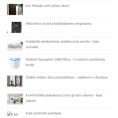
Kur Vilniuje rasti vidaus duris
Mikrofono nuoma kokybiškiems renginiams
Kokybiški vienkartiniai rankšluosčiai verslui – kaip
išsirinkti
Rinkitės Aquaphor S800 filtrą – 5 svarbios priežastys
kodėl
Didelis vidaus durų pasirinkimas – rankenos ir dizainas
Komfortiška laukiamojo zona grožio salonui – kaip
sukurti
Kaip prižiūrėti patalynę