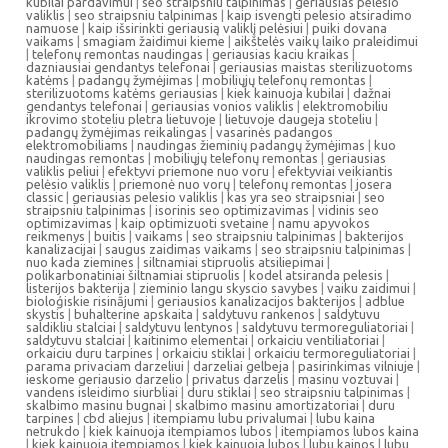
kubilai pardavimui
|
seo straipsniu talpinimas
|
geriausias pelėsio
valiklis
|
seo straipsniu talpinimas
|
kaip isvengti pelesio atsiradimo
namuose
|
kaip išsirinkti geriausią valiklį pelėsiui
|
puiki dovana
vaikams
|
smagiam žaidimui kieme
|
aikštelės vaikų laiko praleidimui
|
telefonų remontas naudingas
|
geriausias kaciu kraikas
|
dazniausiai gendantys telefonai
|
geriausias maistas sterilizuotoms
katėms
|
padangų žymėjimas
|
mobiliųjų telefonų remontas
|
sterilizuotoms katėms geriausias
|
kiek kainuoja kubilai
|
dažnai
gendantys telefonai
|
geriausias vonios valiklis
|
elektromobiliu
ikrovimo stoteliu pletra lietuvoje
|
lietuvoje daugeja stoteliu
|
padangų žymėjimas reikalingas
|
vasarinės padangos
elektromobiliams
|
naudingas žieminių padangų žymėjimas
|
kuo
naudingas remontas
|
mobiliųjų telefonų remontas
|
geriausias
valiklis peliui
|
efektyvi priemone nuo voru
|
efektyviai veikiantis
pelėsio valiklis
|
priemonė nuo vorų
|
telefonų remontas
|
josera
classic
|
geriausias pelesio valiklis
|
kas yra seo straipsniai
|
seo
straipsniu talpinimas
|
isorinis seo optimizavimas
|
vidinis seo
optimizavimas
|
kaip optimizuoti svetaine
|
namu apyvokos
reikmenys
|
buitis
|
vaikams
|
seo straipsniu talpinimas
|
bakterijos
kanalizacijai
|
saugus zaidimas vaikams
|
seo straipsniu talpinimas
|
nuo kada ziemines
|
siltnamiai stipruolis atsiliepimai
|
polikarbonatiniai šiltnamiai stipruolis
|
kodel atsiranda pelesis
|
listerijos bakterija
|
zieminio langu skyscio savybes
|
vaiku zaidimui
|
bioloģiskie risinājumi
|
geriausios kanalizacijos bakterijos
|
adblue
skystis
|
buhalterine apskaita
|
saldytuvu rankenos
|
saldytuvu
saldikliu stalciai
|
saldytuvu lentynos
|
saldytuvu termoreguliatoriai
|
saldytuvu stalciai
|
kaitinimo elementai
|
orkaiciu ventiliatoriai
|
orkaiciu duru tarpines
|
orkaiciu stiklai
|
orkaiciu termoreguliatoriai
|
parama privaciam darzeliui
|
darzeliai gelbeja
|
pasirinkimas vilniuje
|
ieskome geriausio darzelio
|
privatus darzelis
|
masinu voztuvai
|
vandens isleidimo siurbliai
|
duru stiklai
|
seo straipsniu talpinimas
|
skalbimo masinu bugnai
|
skalbimo masinu amortizatoriai
|
duru
tarpines
|
cbd aliejus
|
itempiamu lubu privalumai
|
lubu kaina
netrukdo
|
kiek kainuoja itempiamos lubos
|
itempiamos lubos kaina
|
kiek kainuoja itempiamos
|
kiek kainuoja lubos
|
lubu kainos
|
lubu