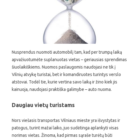
Nusprendus nuomoti automobilį tam, kad per trumpą laiką
apvažiuotumėte suplanuotas vietas – geriausias sprendimas
šiuolaikiškiems. Nuomos paslaugomis naudojasi ne tik į
Vilnių atvykę turistai, bet ir komandiruotes turintys verslo
atstovai. Todėl tie, kurie vertina savo laiką ir žino kiek jis
kainuoja, naudojasi praktiška galimybe – auto nuoma.
Daugiau vietų turistams
Nors viešasis transportas Vilniaus mieste yra išvystytas ir
patogus, turint mažai laiko, juo sudėtinga aplankyti visas
norimas vietas. Žinoma, kad pirmas sąraše turėtų būti