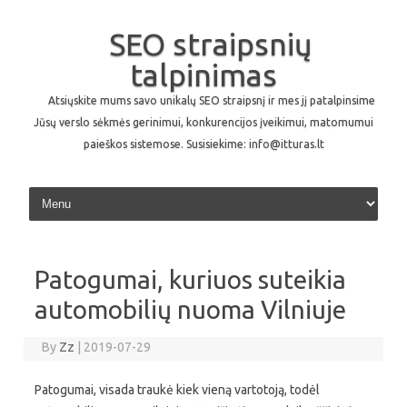
SEO straipsnių
talpinimas
Atsiųskite mums savo unikalų SEO straipsnį ir mes jį patalpinsime
Jūsų verslo sėkmės gerinimui, konkurencijos įveikimui, matomumui
paieškos sistemose. Susisiekime: info@itturas.lt
Skip to content
Patogumai, kuriuos suteikia
automobilių nuoma Vilniuje
By
Zz
|
2019-07-29
Patogumai, visada traukė kiek vieną vartotoją, todėl