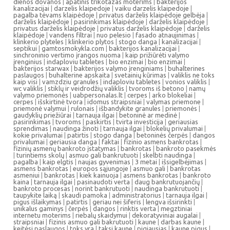
dienos dovanos
|
apatinis trikotazas moterims
|
bakterijos
kanalizacijai
|
darzelis klaipedoje
|
vaiku darzelis klaipedoje
|
pagalba tėvams klaipėdoje
|
privatus darželis klaipėdoje gelbėja
|
darželis klaipėdoje
|
pasirinkimas klaipėdoje
|
darželis klaipėdoje
|
privatus darželis klaipėdoje
|
privatus darželis klaipėdoje
|
darželis
klaipėdoje
|
vandens filtrai
|
nuo pelesio
|
fasado atnaujinimas
|
klinkerio plyteles
|
klinkerio plytos
|
stogo danga
|
kanalizacijai
|
septikui
|
gamtosmokykla.com
|
bakterijos kanalizacijai
|
sinchroninio vertimo įrangos nuoma
|
kaip prižiūrėti valymo
įrenginius
|
indaploviu tabletes
|
bio enzimai
|
bio enzimai
|
bakterijos starwax
|
bakterijos valymo įrenginiams
|
buhalterines
paslaugos
|
buhalterine apskaita
|
svetainių kūrimas
|
valiklis ne toks
kaip visi
|
vamzdziu granules
|
indaploviu tabletes
|
vonios valiklis
|
wc valiklis
|
stiklų ir veidrodžių valiklis
|
tvoroms iš betono
|
namų
valymo priemonės
|
uabpersonalas.lt
|
cerpes
|
arko blokeliai
|
cerpes
|
išskirtinė tvora
|
idomus straipsniai
|
valymas priemone
|
priemonė valymui
|
rulonais
|
išbandykite granules
|
priemonės
|
gaudyklių priežiūrai
|
tarnauja ilgai
|
betoninė ar medinė
|
pasirinkimas
|
tvoroms
|
paskirtis
|
tvirta investicija
|
geriausias
sprendimas
|
naudinga žinoti
|
tarnauja ilgai
|
blokelių privalumai
|
kokie privalumai
|
patirtis
|
stogo danga
|
betoninės čerpės
|
dangos
privalumai
|
geriausia danga
|
faktai
|
fizinio asmens bankrotas
|
fizinių asmenų bankroto įstatymas
|
bankrotas
|
bankroto pasekmės
|
turintiems skolų
|
asmuo gali bankrutuoti
|
skelbti naudinga
|
pagalba
|
kaip elgtis
|
naujas gyvenimas
|
3 metai
|
išsigelbėjimas
|
asmens bankrotas
|
europos sąjungoje
|
asmuo gali
|
bankrotas
asmeniui
|
bankrotas
|
kiek kainuoja
|
asmens bankrotas
|
bankroto
kaina
|
tarnauja ilgai
|
pasinaudoti verta
|
daug bankrutuojančių
|
bankroto procesas
|
norint bankrutuoti
|
naudinga bankrutuoti
|
taupykite laiką
|
skaudi pamoka
|
administratorius
|
tarnauja ilgai
|
pigus išlaikymas
|
patirtis
|
geriau nei šiferis
|
lengva išsirinkti
|
unikalus gaminys
|
čerpės
|
dangos
|
rinktis verta
|
megztiniai
internetu moterims
|
riebalų skaidymui
|
dekoratyviniai augalai
|
straipsniai
|
fizinis asmuo gali bakrutuoti
|
kaune
|
darbas kaune
|
keitėsi paslaugos
|
toks yra
|
taksi kaune
|
pigiausias
|
kaune pigus
|