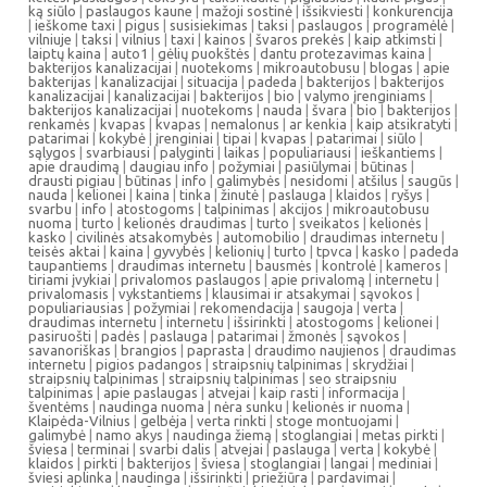
ką siūlo
|
paslaugos kaune
|
mažoji sostinė
|
išsikviesti
|
konkurencija
|
ieškome taxi
|
pigus
|
susisiekimas
|
taksi
|
paslaugos
|
programėlė
|
vilniuje
|
taksi
|
vilnius
|
taxi
|
kainos
|
švaros prekės
|
kaip atkimsti
|
laiptų kaina
|
auto1
|
gėlių puokštės
|
dantu protezavimas kaina
|
bakterijos kanalizacijai
|
nuotekoms
|
mikroautobusu
|
blogas
|
apie
bakterijas
|
kanalizacijai
|
situacija
|
padeda
|
bakterijos
|
bakterijos
kanalizacijai
|
kanalizacijai
|
bakterijos
|
bio
|
valymo įrenginiams
|
bakterijos kanalizacijai
|
nuotekoms
|
nauda
|
švara
|
bio
|
bakterijos
|
renkamės
|
kvapas
|
kvapas
|
nemalonus
|
ar kenkia
|
kaip atsikratyti
|
patarimai
|
kokybė
|
įrenginiai
|
tipai
|
kvapas
|
patarimai
|
siūlo
|
sąlygos
|
svarbiausi
|
palyginti
|
laikas
|
populiariausi
|
ieškantiems
|
apie draudimą
|
daugiau info
|
požymiai
|
pasiūlymai
|
būtinas
|
drausti pigiau
|
būtinas
|
info
|
galimybės
|
nesidomi
|
atšilus
|
saugūs
|
nauda
|
kelionei
|
kaina
|
tinka
|
žinutė
|
paslauga
|
klaidos
|
ryšys
|
svarbu
|
info
|
atostogoms
|
talpinimas
|
akcijos
|
mikroautobusu
nuoma
|
turto
|
kelionės draudimas
|
turto
|
sveikatos
|
kelionės
|
kasko
|
civilinės atsakomybės
|
automobilio
|
draudimas internetu
|
teisės aktai
|
kaina
|
gyvybės
|
kelionių
|
turto
|
tpvca
|
kasko
|
padeda
taupantiems
|
draudimas internetu
|
bausmės
|
kontrolė
|
kameros
|
tiriami įvykiai
|
privalomos paslaugos
|
apie privalomą
|
internetu
|
privalomasis
|
vykstantiems
|
klausimai ir atsakymai
|
sąvokos
|
populiariausias
|
požymiai
|
rekomendacija
|
saugoja
|
verta
|
draudimas internetu
|
internetu
|
išsirinkti
|
atostogoms
|
kelionei
|
pasiruošti
|
padės
|
paslauga
|
patarimai
|
žmonės
|
sąvokos
|
savanoriškas
|
brangios
|
paprasta
|
draudimo naujienos
|
draudimas
internetu
|
pigios padangos
|
straipsnių talpinimas
|
skrydžiai
|
straipsnių talpinimas
|
straipsnių talpinimas
|
seo straipsniu
talpinimas
|
apie paslaugas
|
atvejai
|
kaip rasti
|
informacija
|
šventėms
|
naudinga nuoma
|
nėra sunku
|
kelionės ir nuoma
|
Klaipėda-Vilnius
|
gelbėja
|
verta rinkti
|
stoge montuojami
|
galimybė
|
namo akys
|
naudinga žiemą
|
stoglangiai
|
metas pirkti
|
šviesa
|
terminai
|
svarbi dalis
|
atvejai
|
paslauga
|
verta
|
kokybė
|
klaidos
|
pirkti
|
bakterijos
|
šviesa
|
stoglangiai
|
langai
|
mediniai
|
šviesi aplinka
|
naudinga
|
išsirinkti
|
priežiūra
|
pardavimai
|