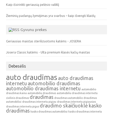
Kaip išsirinkti geriausią pelėsio valiklį
Žieminių padangų žymėjimas yra svarbus – kaip išvengti klaidų
Gyvunu prekes
Geriausias maistas sterilizuotoms katėms - JOSERA
Josera Classic katėms - Ulta premium klasės kačių maistas
Debesėlis
auto draudimas
auto draudimas
internetu
automobilio draudimas
automobilio draudimas internetu
automobilio
draudimas kaina
automobiliu draudimas
automobiliu draudimas internetu
draudimas
civilinis draudimas
draudimas automobilio
draudimas
automobiliui
draudimas internetu pigiau
draudimas internetu pigiausias
draudimo skaičiuoklė
kasko
draudimas internetu pigus
draudimas
kasko draudimas automobiliui
kasko draudimas internetu