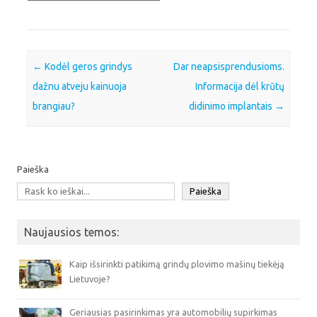
Post navigation
←
Kodėl geros grindys
Dar neapsisprendusioms.
dažnu atveju kainuoja
Informacija dėl krūtų
brangiau?
didinimo implantais
→
Paieška
Paieška
Naujausios temos:
Kaip išsirinkti patikimą grindų plovimo mašinų tiekėją
Lietuvoje?
Geriausias pasirinkimas yra automobilių supirkimas