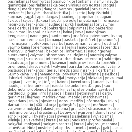
pasirinkimas
|
komfortas
|
pasirūpinkite
|
tinkama
|
namui
|
nauda
|
gamintojai
|
pasirinkimas
|
klaipeda vilniaus oro uostas
|
stogui
|
dengia
|
medžiagos
|
dangos
|
verstas
|
gaminiai
|
privalumai
|
renkamės
|
kokybė
|
charakteristika
|
klinkerio
|
kaip išsirinkti
|
klojimas
|
įsigyti
|
apie dangas
|
naudinga
|
populiari
|
daugiau
šviesos
|
šviesa
|
įtakoja
|
įsigyti
|
po egle
|
privalumai
|
informacija
|
nepirkčiau
|
renkantis
|
naudinga
|
pirkti
|
jaukumas
|
privalumai
|
prieš darbus
|
išsirinkti
|
bakterijos
|
talpinimas
|
bio bakterijos
|
naikinimas
|
kvapai
|
naikinimas
|
kaina
|
kova
|
naudojimas
|
įrenginiams
|
naudingos
|
nuotekoms
|
priežiūra
|
priemonės
|
kvapų
naikinimui
|
fermentai
|
tarnauja
|
paskirtis
|
prižiūrėti
|
priemonės
|
informacija
|
nuotekoms
|
svarbu
|
naudojimas
|
valymui
|
gadinti
|
valymo kaina
|
priemonės
|
ne visi
|
reikia
|
naudojamos
|
sprendžia
|
efektyvu
|
priemonės
|
bakterijos
|
informacija
|
naudingesnės
|
nuotekoms
|
valymas
|
sistemoms
|
naudojimas
|
nuotekų valymo
įrenginiai
|
straipsniai
|
internetu
|
draudimas
|
internetu
|
bakterijos
kanalizacijai
|
priemones
|
baseinai
|
biologinės
|
nauda
|
priežiūra
|
priemonės
|
skirtos valyti
|
valymui
|
barzdai
|
pc paieškos
|
vežimo
paslaugos
|
renkantis
|
geriau
|
medžiagos ir įrankiai
|
darbams
|
liejimo kaina
|
visi
|
nenaudinga
|
privalumai
|
skelbimai
|
paieškos
|
išsirinkti
|
būtina
|
pirkti
|
kriterijai
|
motyvacija
|
blokeliai
|
privalumai
|
pigiau
|
investicijos
|
idėjos
|
kainos
|
inventorius
|
kuriant
|
verta
|
naudojami
|
kur pirkimas
|
nauda
|
be tinko
|
medžiagos
|
kuo
dekoruoti
|
problemos
|
pasirinkimas
|
profesionalai
|
savybės
|
parduodu
|
pigiai
|
info
|
ifasadai
|
kaina
|
betonavimas
|
darbų
gerinimas
|
liejimas
|
markiravimas
|
metalo
|
markiravimas
|
popieriaus
|
stiklo
|
pjovimas
|
odos
|
medžio
|
informacija
|
stiklo
|
darbai
|
lazeriu
|
400
|
istorija
|
galimybės
|
gaujos
|
mažinamas
|
vairavimo mokykla
|
plaustų nuoma
|
granulės
|
straipsniai
|
kasko
|
mokymo centras
|
draudimas
|
Lietuvoje
|
įvairovė
|
įdomu
|
rakshtys
|
echo
|
kateriui
|
kvalifikacija
|
gyvena
|
pasiekimai
|
vilniečiams
|
Vilniuje
|
laivavedyba
|
kursai
|
teisės
|
puokstes
|
profesionalai
|
pokyčiai
|
mokymai
|
mokymo centras
|
kursai
|
akcijos
|
įmanoma
|
lietuviškai
|
Nida
|
nustebsi
|
atsipirks
|
atmintis
|
mintys
|
gali
|
laukia
|
ruoštis
|
etapai
|
patys
|
išvenk
|
darbai
|
raštas
|
ruoštis
|
klaidos
|