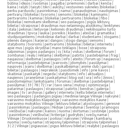
būtina
|
idejos
|
ruošimas
|
pagalba
|
priemonės
|
darbai
|
kenčia
|
kaina
|
rašyti
|
taisyti
|
tikri
|
aukštų
|
vestuvines sukneles
|
blokeliai
|
perku parduodu
|
pasirinkimas
|
namui
|
panaudojimas
|
naudojimas
|
pertvarų
|
blokeliai
|
tvoroms
|
sienoms
|
blokeliai
|
kaminams
|
pertvaroms
|
kaminai
|
blokeliai
|
pertvaroms
|
blokeliai
|
fibo
|
blokeliai
|
nemokami skelbimai
|
seo paslaugos
|
pigūs lėktuvų
bilietai
|
straipsniai
|
draudimas nuo nelaimingų atsitikimų
|
lenktynes
|
itala
|
pekinas
|
lietuvoje
|
kelionės draudimas
|
nekilnojamo turto
draudimas
|
tpvca
|
laukia
|
poreikis
|
klaidos
|
ateičiai
|
gramatika
|
studijuojantiems
|
moksliniai darbai
|
darbai
|
studentams
|
stogams
|
plienės dangos
|
karjerai
|
dangos
|
stogo danga
|
sienoms
|
statyboms
|
tvoroms
|
pertvaroms
|
blokeliai
|
bilietai
|
internetu
|
apie mus
|
pigūs skrydžiai
|
mano tinklapis
|
boxe
|
straipsniu
talpinimas
|
pigios padangos
|
cs
|
kita
|
viskas
|
skelbimai
|
forum
|
zombynas
|
realu
|
reklama
|
skelbimai
|
patirtis
|
pastebėjimai
|
frag
|
naujausia
|
skelbimai
|
paslaugos
|
info
|
ateitis
|
forum up
|
naujausia
|
informacija
|
pastebėjimai
|
įvairovės
|
įdomybės
|
pasiūlymai
|
naujovės
|
įvairu
|
skelbimai
|
pasikalbėjimai
|
anime club
|
garsus
|
bilietai
|
paslaugos
|
nepraleisk
|
pasidomėk
|
info
|
prie kavos
|
skaitiniai
|
paskaityk
|
negeda
|
statyboms
|
info
|
aktualijos
|
naujienos
|
pranešimai
|
paskaitymui
|
blog out
|
ura
|
info
|
žinios
|
pasidomėjimui
|
lankytojams
|
forumas
|
skelbimai
|
pastebėjimai
|
pasiūlymai
|
33
|
78
|
72
|
rar
|
tavo siena
|
mutop
|
optimizacija
|
patarimai
|
paslaugos
|
straipsniai
|
patirtis
|
bendras
|
galerija
|
images
|
tv
|
archyvas
|
gallery
|
internetu
|
keltu bilietai internetu
|
seo paslaugos
|
padangos pigiau
|
mediniai langai Vilniuje
|
nakvynė
|
vairavimo mokyklos Klaipėdoje
|
vairavimo mokyklos Kaune
|
vairavimo mokyklos Vilniuje
|
lektuvu bilietai
|
atostogoms
|
geresnė
|
pasirinkimas
|
paslaugos
|
Nidoje
|
privalumai
|
Šventoji
|
pramogos
|
viešbučiai
|
nakvynei
|
kainos
|
nuoma
|
skirtumas
|
sostinėje
|
poilsis
|
pasirinkimas
|
viešbučiai
|
kriterijai
|
gudrybės
|
svečių namai
|
Vilniuje
|
Druskininkuose
|
poilsiui
|
nakvynei
|
Vilniuje
|
kambarių
nuoma
|
svečių namai
|
straipsnių talpinimas
|
straipsniu talpinimas
|
3
|
2
|
Vilniuje
|
pigiausias
|
pigus lektuvu bilietai
|
realybė
|
paslaugos