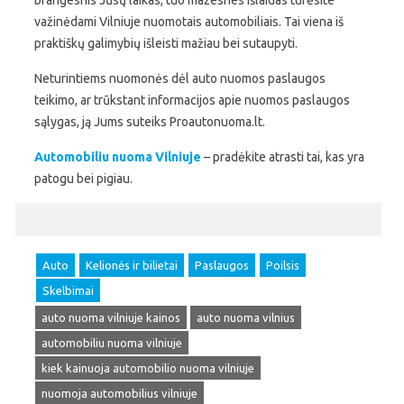
brangesnis Jūsų laikas, tuo mažesnes išlaidas turėsite
važinėdami Vilniuje nuomotais automobiliais. Tai viena iš
praktiškų galimybių išleisti mažiau bei sutaupyti.
Neturintiems nuomonės dėl auto nuomos paslaugos
teikimo, ar trūkstant informacijos apie nuomos paslaugos
sąlygas, ją Jums suteiks Proautonuoma.lt.
Automobiliu nuoma Vilniuje
– pradėkite atrasti tai, kas yra
patogu bei pigiau.
Auto
Kelionės ir bilietai
Paslaugos
Poilsis
Skelbimai
auto nuoma vilniuje kainos
auto nuoma vilnius
automobiliu nuoma vilniuje
kiek kainuoja automobilio nuoma vilniuje
nuomoja automobilius vilniuje