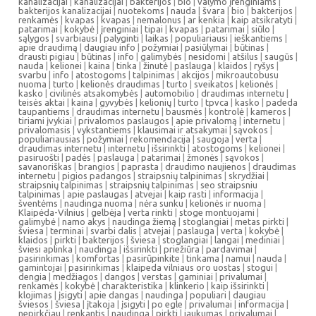
kanalizacijai
|
kanalizacijai
|
bakterijos
|
bio
|
valymo įrenginiams
|
bakterijos kanalizacijai
|
nuotekoms
|
nauda
|
švara
|
bio
|
bakterijos
|
renkamės
|
kvapas
|
kvapas
|
nemalonus
|
ar kenkia
|
kaip atsikratyti
|
patarimai
|
kokybė
|
įrenginiai
|
tipai
|
kvapas
|
patarimai
|
siūlo
|
sąlygos
|
svarbiausi
|
palyginti
|
laikas
|
populiariausi
|
ieškantiems
|
apie draudimą
|
daugiau info
|
požymiai
|
pasiūlymai
|
būtinas
|
drausti pigiau
|
būtinas
|
info
|
galimybės
|
nesidomi
|
atšilus
|
saugūs
|
nauda
|
kelionei
|
kaina
|
tinka
|
žinutė
|
paslauga
|
klaidos
|
ryšys
|
svarbu
|
info
|
atostogoms
|
talpinimas
|
akcijos
|
mikroautobusu
nuoma
|
turto
|
kelionės draudimas
|
turto
|
sveikatos
|
kelionės
|
kasko
|
civilinės atsakomybės
|
automobilio
|
draudimas internetu
|
teisės aktai
|
kaina
|
gyvybės
|
kelionių
|
turto
|
tpvca
|
kasko
|
padeda
taupantiems
|
draudimas internetu
|
bausmės
|
kontrolė
|
kameros
|
tiriami įvykiai
|
privalomos paslaugos
|
apie privalomą
|
internetu
|
privalomasis
|
vykstantiems
|
klausimai ir atsakymai
|
sąvokos
|
populiariausias
|
požymiai
|
rekomendacija
|
saugoja
|
verta
|
draudimas internetu
|
internetu
|
išsirinkti
|
atostogoms
|
kelionei
|
pasiruošti
|
padės
|
paslauga
|
patarimai
|
žmonės
|
sąvokos
|
savanoriškas
|
brangios
|
paprasta
|
draudimo naujienos
|
draudimas
internetu
|
pigios padangos
|
straipsnių talpinimas
|
skrydžiai
|
straipsnių talpinimas
|
straipsnių talpinimas
|
seo straipsniu
talpinimas
|
apie paslaugas
|
atvejai
|
kaip rasti
|
informacija
|
šventėms
|
naudinga nuoma
|
nėra sunku
|
kelionės ir nuoma
|
Klaipėda-Vilnius
|
gelbėja
|
verta rinkti
|
stoge montuojami
|
galimybė
|
namo akys
|
naudinga žiemą
|
stoglangiai
|
metas pirkti
|
šviesa
|
terminai
|
svarbi dalis
|
atvejai
|
paslauga
|
verta
|
kokybė
|
klaidos
|
pirkti
|
bakterijos
|
šviesa
|
stoglangiai
|
langai
|
mediniai
|
šviesi aplinka
|
naudinga
|
išsirinkti
|
priežiūra
|
pardavimai
|
pasirinkimas
|
komfortas
|
pasirūpinkite
|
tinkama
|
namui
|
nauda
|
gamintojai
|
pasirinkimas
|
klaipeda vilniaus oro uostas
|
stogui
|
dengia
|
medžiagos
|
dangos
|
verstas
|
gaminiai
|
privalumai
|
renkamės
|
kokybė
|
charakteristika
|
klinkerio
|
kaip išsirinkti
|
klojimas
|
įsigyti
|
apie dangas
|
naudinga
|
populiari
|
daugiau
šviesos
|
šviesa
|
įtakoja
|
įsigyti
|
po egle
|
privalumai
|
informacija
|
nepirkčiau
|
renkantis
|
naudinga
|
pirkti
|
jaukumas
|
privalumai
|