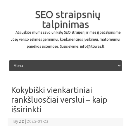
SEO straipsnių
talpinimas
Atsiųskite mums savo unikalų SEO straipsnį ir mes jį patalpinsime
Jūsų verslo sėkmės gerinimui, konkurencijos įveikimui, matomumui
paieškos sistemose. Susisiekime: info@itturas.lt
Skip to content
Kokybiški vienkartiniai
rankšluosčiai verslui – kaip
išsirinkti
By
Zz
|
2025-01-23