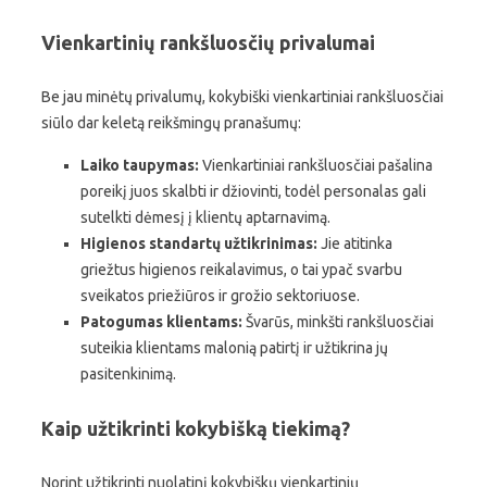
Vienkartinių rankšluosčių privalumai
Be jau minėtų privalumų, kokybiški vienkartiniai rankšluosčiai
siūlo dar keletą reikšmingų pranašumų:
Laiko taupymas:
Vienkartiniai rankšluosčiai pašalina
poreikį juos skalbti ir džiovinti, todėl personalas gali
sutelkti dėmesį į klientų aptarnavimą.
Higienos standartų užtikrinimas:
Jie atitinka
griežtus higienos reikalavimus, o tai ypač svarbu
sveikatos priežiūros ir grožio sektoriuose.
Patogumas klientams:
Švarūs, minkšti rankšluosčiai
suteikia klientams malonią patirtį ir užtikrina jų
pasitenkinimą.
Kaip užtikrinti kokybišką tiekimą?
Norint užtikrinti nuolatinį kokybiškų vienkartinių