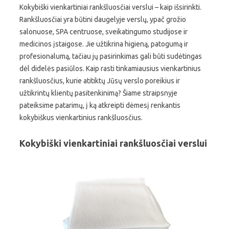
Kokybiški vienkartiniai rankšluosčiai verslui – kaip išsirinkti.
Rankšluosčiai yra būtini daugelyje verslų, ypač grožio
salonuose, SPA centruose, sveikatingumo studijose ir
medicinos įstaigose. Jie užtikrina higieną, patogumą ir
profesionalumą, tačiau jų pasirinkimas gali būti sudėtingas
dėl didelės pasiūlos. Kaip rasti tinkamiausius vienkartinius
rankšluosčius, kurie atitiktų Jūsų verslo poreikius ir
užtikrintų klientų pasitenkinimą? Šiame straipsnyje
pateiksime patarimų, į ką atkreipti dėmesį renkantis
kokybiškus vienkartinius rankšluosčius.
Kokybiški vienkartiniai rankšluosčiai verslui