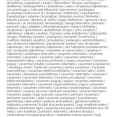
draudimas
|
pigiausias
|
kasko
|
kelionėms
|
blogai
|
paslaugos
|
skelbimai
|
keliaujantiems
|
draudimas
|
auto
|
straipsnių talpinimas
|
seo paslaugos
|
nakvyne
|
ekipazai
|
pervezimo
|
paslaugos
|
prabangu
|
buksvarus.lt
|
straipsniai
|
bakterijos
|
naudojimas
|
kanalizacijai
|
valymas
|
kontaktai
|
drėgmės norma
|
blokeliai
|
klijuoti pačiam
|
akmens ar stiklo
|
pigus išlaikymas
|
geresnė vata
|
namuose
|
ar žinote kad
|
nenaudinga
|
danga internetu
|
perkant
|
perkant vatą
|
plytelės
|
rekomenduojami
|
mitai ir blokeliai
|
atsakymai
|
sprendimai
|
apželdintas stogas
|
arko savybės
|
silikatiniai
|
silikato savybės
|
fasadui
|
vata statyboms
|
žaliuojantis
stogas
|
blokelių savynės
|
priežastys
|
kuriame
|
komfortas
|
svarbios dangos savybės
|
privalumai
|
padangos automobiliams
|
seo straipsniu talpinimas
|
parduotuve sunims
|
seo straipsniu
talpinimas
|
seo straipsniu talpinimas
|
seo talpinimo populiarumas
|
seo straipsniu talpinimas
|
vasarines ar universalios
|
rasymas ir
talpinimas
|
padangos internetu
|
vasarines internetu
|
vasarines
internetu
|
vasarines
|
vasarines laiku
|
vasarines internetu
|
taupantiems laika
|
vasariniu pirkimas
|
naujos vasarines
|
vasarines
pigiau
|
vasariniu kokybe
|
vasarines internetu
|
vasarines populiarios
|
naudinga zinoti
|
hankook vasarines
|
perka vasarines
|
vasariniu
pasirinkimas
|
vasarines elektromobiliams
|
vasarines laiku
|
pirkti
vasarines
|
diziausias pasirinkimas
|
vasarines internetu
|
vasarines
|
vasarines
|
vasarines internetu
|
vasariniu privalumai
|
vasarines
elektromobiliams
|
vasarines pagiau
|
naujos vasarines internetu
|
vasarines internetu
|
vasarines isigyti internetu
|
pigios vasarines
internetu
|
vasarines internetu
|
vasariniu nusidevejimas
|
vasarines
internetu
|
vasaros sezonui
|
perkant vasarines
|
vasarai internetu
|
vasarines pigiau
|
kaip susirasti vasarines
|
perkant vasarines
|
perkame vasarines
|
apie vasarines padangas
|
populiariausi
gamintojai
|
apie pelesi
|
pelesio atsiradimui
|
geriausia pelesio
naikinimo priemone
|
kodel atsiranda pelesis
|
kaip isnaikinti pelesi
|
pelesio sukeliamos ligos
|
paskola visa para
|
nedirbantiems nuo 18
metu
|
sms kreditas
|
paskolos internetu
|
akmens druska
|
veidrodiniai fotoaparatai nikon
|
renkantis maista sunims
|
buk