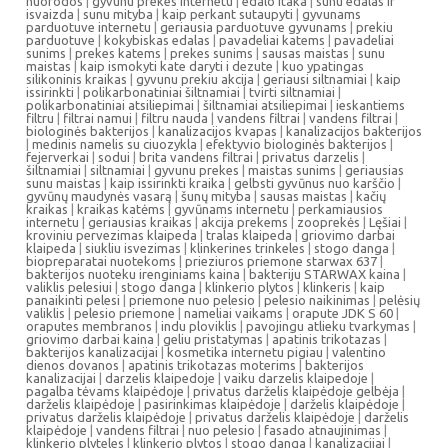
nuorodos
|
gyvunu prekes internetu
|
edalo itaka
|
sunu edalas ir
isvaizda
|
sunu mityba
|
kaip perkant sutaupyti
|
gyvunams
parduotuve internetu
|
geriausia parduotuve gyvunams
|
prekiu
parduotuve
|
kokybiskas edalas
|
pavadeliai katems
|
pavadeliai
sunims
|
prekes katems
|
prekes sunims
|
sausas maistas
|
sunu
maistas
|
kaip ismokyti kate daryti i dezute
|
kuo ypatingas
silikoninis kraikas
|
gyvunu prekiu akcija
|
geriausi siltnamiai
|
kaip
issirinkti
|
polikarbonatiniai šiltnamiai
|
tvirti siltnamiai
|
polikarbonatiniai atsiliepimai
|
šiltnamiai atsiliepimai
|
ieskantiems
filtru
|
filtrai namui
|
filtru nauda
|
vandens filtrai
|
vandens filtrai
|
biologinės bakterijos
|
kanalizacijos kvapas
|
kanalizacijos bakterijos
|
medinis namelis su ciuozykla
|
efektyvio biologinės bakterijos
|
fejerverkai
|
sodui
|
brita vandens filtrai
|
privatus darzelis
|
šiltnamiai
|
siltnamiai
|
gyvunu prekes
|
maistas sunims
|
geriausias
sunu maistas
|
kaip issirinkti kraika
|
gelbsti gyvūnus nuo karščio
|
gyvūnų maudynės vasarą
|
šunų mityba
|
sausas maistas
|
kačių
kraikas
|
kraikas katėms
|
gyvūnams internetu
|
perkamiausios
internetu
|
geriausias kraikas
|
akcija prekems
|
zooprekės
|
Lęšiai
|
kroviniu pervezimas klaipeda
|
tralas klaipeda
|
griovimo darbai
klaipeda
|
siukliu isvezimas
|
klinkerines trinkeles
|
stogo danga
|
biopreparatai nuotekoms
|
prieziuros priemone starwax 637
|
bakterijos nuoteku irenginiams kaina
|
bakteriju STARWAX kaina
|
valiklis pelesiui
|
stogo danga
|
klinkerio plytos
|
klinkeris
|
kaip
panaikinti pelesi
|
priemone nuo pelesio
|
pelesio naikinimas
|
pelėsių
valiklis
|
pelesio priemone
|
nameliai vaikams
|
orapute JDK S 60
|
oraputes membranos
|
indu ploviklis
|
pavojingu atlieku tvarkymas
|
griovimo darbai kaina
|
geliu pristatymas
|
apatinis trikotazas
|
bakterijos kanalizacijai
|
kosmetika internetu pigiau
|
valentino
dienos dovanos
|
apatinis trikotazas moterims
|
bakterijos
kanalizacijai
|
darzelis klaipedoje
|
vaiku darzelis klaipedoje
|
pagalba tėvams klaipėdoje
|
privatus darželis klaipėdoje gelbėja
|
darželis klaipėdoje
|
pasirinkimas klaipėdoje
|
darželis klaipėdoje
|
privatus darželis klaipėdoje
|
privatus darželis klaipėdoje
|
darželis
klaipėdoje
|
vandens filtrai
|
nuo pelesio
|
fasado atnaujinimas
|
klinkerio plyteles
|
klinkerio plytos
|
stogo danga
|
kanalizacijai
|