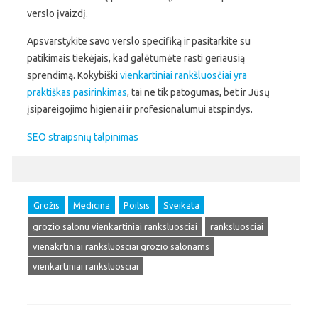
verslo įvaizdį.
Apsvarstykite savo verslo specifiką ir pasitarkite su
patikimais tiekėjais, kad galėtumėte rasti geriausią
sprendimą. Kokybiški
vienkartiniai rankšluosčiai yra
praktiškas pasirinkimas
, tai ne tik patogumas, bet ir Jūsų
įsipareigojimo higienai ir profesionalumui atspindys.
SEO straipsnių talpinimas
Grožis
Medicina
Poilsis
Sveikata
grozio salonu vienkartiniai ranksluosciai
ranksluosciai
vienakrtiniai ranksluosciai grozio salonams
vienkartiniai ranksluosciai