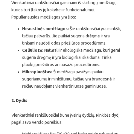
Vienkartiniai rankšluosčiai gaminami iš skirtingų medžiagų,
kurios turi įtakos jų kokybei ir funkcionalumui.
Populiariausios medžiagos yra šios:
Neaustinės medžiagos:
Šie rankšluosčiai yra minkšti,
tačiau patvarūs. Jie puikiai sugeria drėgmę ir yra
tinkami naudoti odos priežiūros procedūroms.
Celiuliozė:
Natūrali ir ekologiška medžiaga, kuri gerai
sugeria drėgmę ir yra biologiškai skaidoma. Tinka
plaukų priežiūros ar masažo procedūroms.
Mikropluoštas:
Ši medžiaga pasižymi puikiu
sugeriamumu ir minkštumu, tačiau yra brangesnė ir
rečiau naudojama vienkartiniuose gaminiuose.
2. Dydis
Vienkartiniai rankšluosčiai būna įvairių dydžių. Rinkitės dydį
pagal savo verslo poreikius: