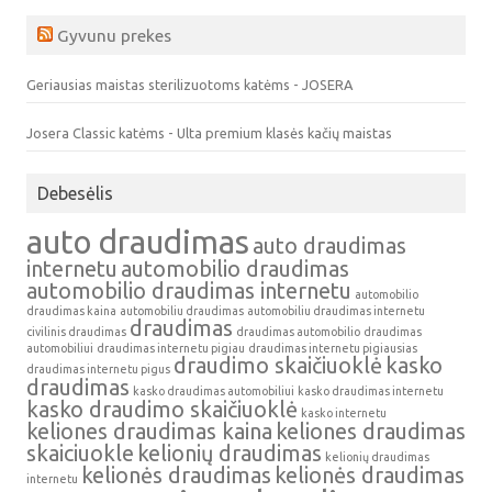
Gyvunu prekes
Geriausias maistas sterilizuotoms katėms - JOSERA
Josera Classic katėms - Ulta premium klasės kačių maistas
Debesėlis
auto draudimas
auto draudimas
internetu
automobilio draudimas
automobilio draudimas internetu
automobilio
draudimas kaina
automobiliu draudimas
automobiliu draudimas internetu
draudimas
civilinis draudimas
draudimas automobilio
draudimas
automobiliui
draudimas internetu pigiau
draudimas internetu pigiausias
draudimo skaičiuoklė
kasko
draudimas internetu pigus
draudimas
kasko draudimas automobiliui
kasko draudimas internetu
kasko draudimo skaičiuoklė
kasko internetu
keliones draudimas kaina
keliones draudimas
skaiciuokle
kelionių draudimas
kelionių draudimas
kelionės draudimas
kelionės draudimas
internetu