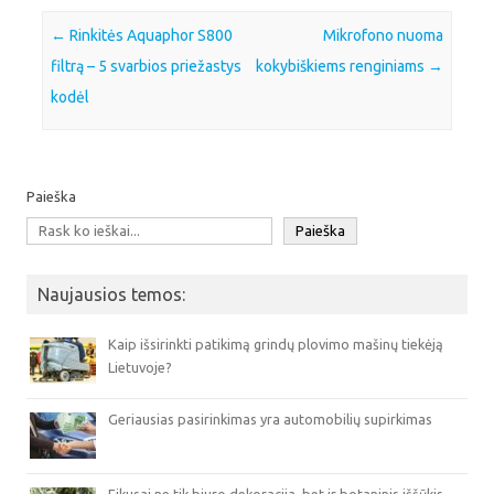
Post navigation
←
Rinkitės Aquaphor S800
Mikrofono nuoma
filtrą – 5 svarbios priežastys
kokybiškiems renginiams
→
kodėl
Paieška
Paieška
Naujausios temos:
Kaip išsirinkti patikimą grindų plovimo mašinų tiekėją
Lietuvoje?
Geriausias pasirinkimas yra automobilių supirkimas
Fikusai ne tik biuro dekoracija, bet ir botaninis iššūkis