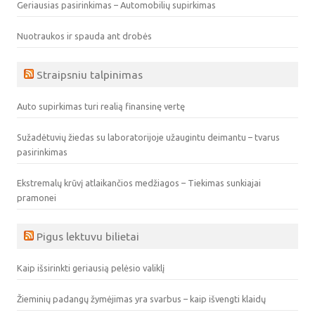
Geriausias pasirinkimas – Automobilių supirkimas
Nuotraukos ir spauda ant drobės
Straipsniu talpinimas
Auto supirkimas turi realią finansinę vertę
Sužadėtuvių žiedas su laboratorijoje užaugintu deimantu – tvarus
pasirinkimas
Ekstremalų krūvį atlaikančios medžiagos – Tiekimas sunkiajai
pramonei
Pigus lektuvu bilietai
Kaip išsirinkti geriausią pelėsio valiklį
Žieminių padangų žymėjimas yra svarbus – kaip išvengti klaidų