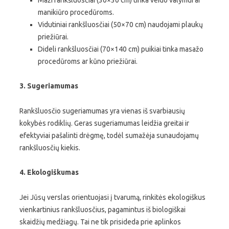
Maži rankšluosčiai (30×30 cm) tinka veido valymui ar
manikiūro procedūroms.
Vidutiniai rankšluosčiai (50×70 cm) naudojami plaukų
priežiūrai.
Dideli rankšluosčiai (70×140 cm) puikiai tinka masažo
procedūroms ar kūno priežiūrai.
3. Sugeriamumas
Rankšluosčio sugeriamumas yra vienas iš svarbiausių
kokybės rodiklių. Geras sugeriamumas leidžia greitai ir
efektyviai pašalinti drėgmę, todėl sumažėja sunaudojamų
rankšluosčių kiekis.
4. Ekologiškumas
Jei Jūsų verslas orientuojasi į tvarumą, rinkitės ekologiškus
vienkartinius rankšluosčius, pagamintus iš biologiškai
skaidžių medžiagų. Tai ne tik prisideda prie aplinkos