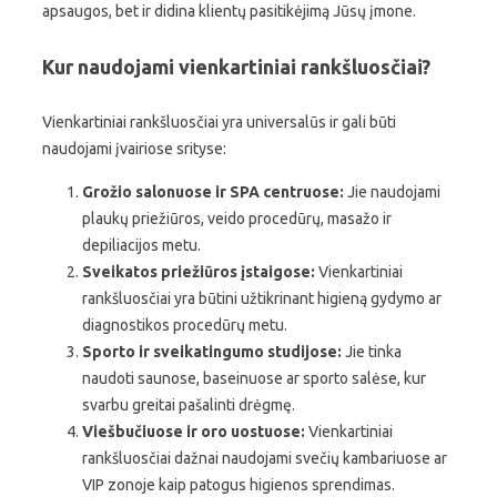
apsaugos, bet ir didina klientų pasitikėjimą Jūsų įmone.
Kur naudojami vienkartiniai rankšluosčiai?
Vienkartiniai rankšluosčiai yra universalūs ir gali būti
naudojami įvairiose srityse:
Grožio salonuose ir SPA centruose:
Jie naudojami
plaukų priežiūros, veido procedūrų, masažo ir
depiliacijos metu.
Sveikatos priežiūros įstaigose:
Vienkartiniai
rankšluosčiai yra būtini užtikrinant higieną gydymo ar
diagnostikos procedūrų metu.
Sporto ir sveikatingumo studijose:
Jie tinka
naudoti saunose, baseinuose ar sporto salėse, kur
svarbu greitai pašalinti drėgmę.
Viešbučiuose ir oro uostuose:
Vienkartiniai
rankšluosčiai dažnai naudojami svečių kambariuose ar
VIP zonoje kaip patogus higienos sprendimas.