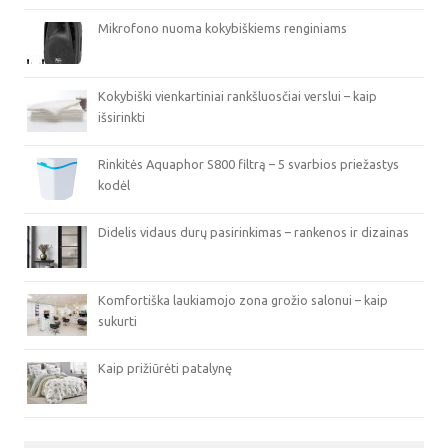
Mikrofono nuoma kokybiškiems renginiams
Kokybiški vienkartiniai rankšluosčiai verslui – kaip
išsirinkti
Rinkitės Aquaphor S800 filtrą – 5 svarbios priežastys
kodėl
Didelis vidaus durų pasirinkimas – rankenos ir dizainas
Komfortiška laukiamojo zona grožio salonui – kaip
sukurti
Kaip prižiūrėti patalynę