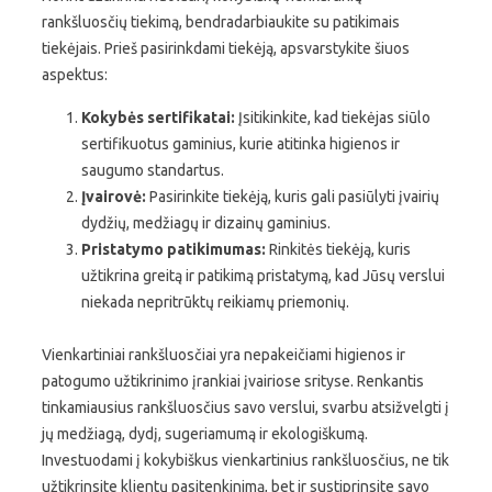
rankšluosčių tiekimą, bendradarbiaukite su patikimais
tiekėjais. Prieš pasirinkdami tiekėją, apsvarstykite šiuos
aspektus:
Kokybės sertifikatai:
Įsitikinkite, kad tiekėjas siūlo
sertifikuotus gaminius, kurie atitinka higienos ir
saugumo standartus.
Įvairovė:
Pasirinkite tiekėją, kuris gali pasiūlyti įvairių
dydžių, medžiagų ir dizainų gaminius.
Pristatymo patikimumas:
Rinkitės tiekėją, kuris
užtikrina greitą ir patikimą pristatymą, kad Jūsų verslui
niekada nepritrūktų reikiamų priemonių.
Vienkartiniai rankšluosčiai yra nepakeičiami higienos ir
patogumo užtikrinimo įrankiai įvairiose srityse. Renkantis
tinkamiausius rankšluosčius savo verslui, svarbu atsižvelgti į
jų medžiagą, dydį, sugeriamumą ir ekologiškumą.
Investuodami į kokybiškus vienkartinius rankšluosčius, ne tik
užtikrinsite klientų pasitenkinimą, bet ir sustiprinsite savo