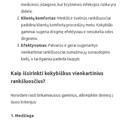
medicinos įstaigose, kur kryžminės infekcijos rizika yra
didelė.
Klientų komfortas:
Minkšti ir švelnūs rankšluosčiai
padidina klientų komfortą procedūrų metu. Kokybiški
gaminiai sugeria drėgmę efektyviau ir nesukelia odos
dirginimo.
Efektyvumas:
Patvarūs ir gerai sugeriantys
vienkartiniai rankšluosčiai sumažina jų sunaudojimo
kiekį, o tai ilgainiui padeda taupyti.
Kaip išsirinkti kokybiškus vienkartinius
rankšluosčius?
Norėdami rasti tinkamiausius gaminius, atkreipkite dėmesį į
šiuos kriterijus:
1. Medžiaga