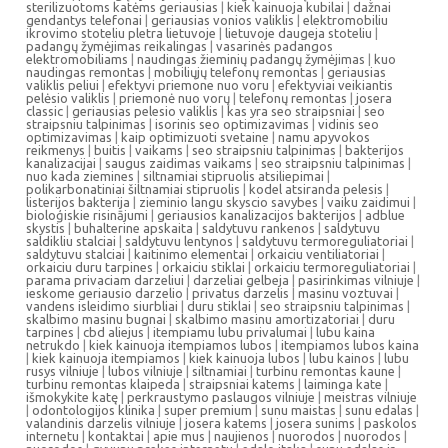
sterilizuotoms katėms geriausias
|
kiek kainuoja kubilai
|
dažnai
gendantys telefonai
|
geriausias vonios valiklis
|
elektromobiliu
ikrovimo stoteliu pletra lietuvoje
|
lietuvoje daugeja stoteliu
|
padangų žymėjimas reikalingas
|
vasarinės padangos
elektromobiliams
|
naudingas žieminių padangų žymėjimas
|
kuo
naudingas remontas
|
mobiliųjų telefonų remontas
|
geriausias
valiklis peliui
|
efektyvi priemone nuo voru
|
efektyviai veikiantis
pelėsio valiklis
|
priemonė nuo vorų
|
telefonų remontas
|
josera
classic
|
geriausias pelesio valiklis
|
kas yra seo straipsniai
|
seo
straipsniu talpinimas
|
isorinis seo optimizavimas
|
vidinis seo
optimizavimas
|
kaip optimizuoti svetaine
|
namu apyvokos
reikmenys
|
buitis
|
vaikams
|
seo straipsniu talpinimas
|
bakterijos
kanalizacijai
|
saugus zaidimas vaikams
|
seo straipsniu talpinimas
|
nuo kada ziemines
|
siltnamiai stipruolis atsiliepimai
|
polikarbonatiniai šiltnamiai stipruolis
|
kodel atsiranda pelesis
|
listerijos bakterija
|
zieminio langu skyscio savybes
|
vaiku zaidimui
|
bioloģiskie risinājumi
|
geriausios kanalizacijos bakterijos
|
adblue
skystis
|
buhalterine apskaita
|
saldytuvu rankenos
|
saldytuvu
saldikliu stalciai
|
saldytuvu lentynos
|
saldytuvu termoreguliatoriai
|
saldytuvu stalciai
|
kaitinimo elementai
|
orkaiciu ventiliatoriai
|
orkaiciu duru tarpines
|
orkaiciu stiklai
|
orkaiciu termoreguliatoriai
|
parama privaciam darzeliui
|
darzeliai gelbeja
|
pasirinkimas vilniuje
|
ieskome geriausio darzelio
|
privatus darzelis
|
masinu voztuvai
|
vandens isleidimo siurbliai
|
duru stiklai
|
seo straipsniu talpinimas
|
skalbimo masinu bugnai
|
skalbimo masinu amortizatoriai
|
duru
tarpines
|
cbd aliejus
|
itempiamu lubu privalumai
|
lubu kaina
netrukdo
|
kiek kainuoja itempiamos lubos
|
itempiamos lubos kaina
|
kiek kainuoja itempiamos
|
kiek kainuoja lubos
|
lubu kainos
|
lubu
rusys vilniuje
|
lubos vilniuje
|
siltnamiai
|
turbinu remontas kaune
|
turbinu remontas klaipeda
|
straipsniai katems
|
laiminga kate
|
išmokykite katę
|
perkraustymo paslaugos vilniuje
|
meistras vilniuje
|
odontologijos klinika
|
super premium
|
sunu maistas
|
sunu edalas
|
valandinis darzelis vilniuje
|
josera katems
|
josera sunims
|
paskolos
internetu
|
kontaktai
|
apie mus
|
naujienos
|
nuorodos
|
nuorodos
|