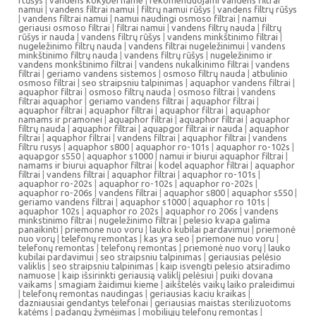
namui
|
vandens filtrai namui
|
filtrų namui rūšys
|
vandens filtrų rūšys
|
vandens filtrai namui
|
namui naudingi osmoso filtrai
|
namui
geriausi osmoso filtrai
|
filtrai namui
|
vandens filtrų nauda
|
filtrų
rūšys ir nauda
|
vandens filtrų rūšys
|
vandens minkštinimo filtrai
|
nugeležinimo filtrų nauda
|
vandens filtrai nugeležinimui
|
vandens
minkštinimo filtrų nauda
|
vandens filtrų rūšys
|
nugeležinimo ir
vandens monkštinimo filtrai
|
vandens nukalkinimo filtrai
|
vandens
filtrai
|
geriamo vandens sistemos
|
osmoso filtrų nauda
|
atbulinio
osmoso filtrai
|
seo straipsniu talpinimas
|
aquaphor vandens filtrai
|
aquaphor filtrai
|
osmoso filtrų nauda
|
osmoso filtrai
|
vandens
filtrai aquaphor
|
geriamo vandens filtrai
|
aquaphor filtrai
|
aquaphor filtrai
|
aquaphor filtrai
|
aquaphor filtrai
|
aquaphor
namams ir pramonei
|
aquaphor filtrai
|
aquaphor filtrai
|
aquaphor
filtrų nauda
|
aquaphor filtrai
|
aquapgor filtrai ir nauda
|
aquaphor
filtrai
|
aquaphor filtrai
|
vandens filtrai
|
aquaphor filtrai
|
vandens
filtru rusys
|
aquaphor s800
|
aquaphor ro-101s
|
aquaphor ro-102s
|
aquapgor s550
|
aquaphor s1000
|
namui ir biurui aquaphor filtrai
|
namams ir biurui aquaphor filtrai
|
kodel aquaphor filtrai
|
aquaphor
filtrai
|
vandens filtrai
|
aquaphor filtrai
|
aquaphor ro-101s
|
aquaphor ro-202s
|
aquaphor ro-102s
|
aquaphor ro-202s
|
aquaphor ro-206s
|
vandens filtrai
|
aquaphor s800
|
aquaphor s550
|
geriamo vandens filtrai
|
aquaphor s1000
|
aquaphor ro 101s
|
aquaphor 102s
|
aquaphor ro 202s
|
aquaphor ro 206s
|
vandens
minkstinimo filtrai
|
nugeležinimo filtrai
|
pelesio kvapa galima
panaikinti
|
priemone nuo voru
|
lauko kubilai pardavimui
|
priemonė
nuo vorų
|
telefonų remontas
|
kas yra seo
|
priemone nuo voru
|
telefonų remontas
|
telefonų remontas
|
priemonė nuo vorų
|
lauko
kubilai pardavimui
|
seo straipsniu talpinimas
|
geriausias pelėsio
valiklis
|
seo straipsniu talpinimas
|
kaip isvengti pelesio atsiradimo
namuose
|
kaip išsirinkti geriausią valiklį pelėsiui
|
puiki dovana
vaikams
|
smagiam žaidimui kieme
|
aikštelės vaikų laiko praleidimui
|
telefonų remontas naudingas
|
geriausias kaciu kraikas
|
dazniausiai gendantys telefonai
|
geriausias maistas sterilizuotoms
katėms
|
padangų žymėjimas
|
mobiliųjų telefonų remontas
|