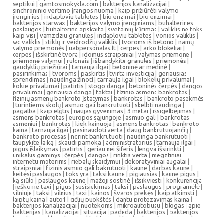
septikui
|
gamtosmokykla.com
|
bakterijos kanalizacijai
|
sinchroninio vertimo įrangos nuoma
|
kaip prižiūrėti valymo
įrenginius
|
indaploviu tabletes
|
bio enzimai
|
bio enzimai
|
bakterijos starwax
|
bakterijos valymo įrenginiams
|
buhalterines
paslaugos
|
buhalterine apskaita
|
svetainių kūrimas
|
valiklis ne toks
kaip visi
|
vamzdziu granules
|
indaploviu tabletes
|
vonios valiklis
|
wc valiklis
|
stiklų ir veidrodžių valiklis
|
tvoroms iš betono
|
namų
valymo priemonės
|
uabpersonalas.lt
|
cerpes
|
arko blokeliai
|
cerpes
|
išskirtinė tvora
|
idomus straipsniai
|
valymas priemone
|
priemonė valymui
|
rulonais
|
išbandykite granules
|
priemonės
|
gaudyklių priežiūrai
|
tarnauja ilgai
|
betoninė ar medinė
|
pasirinkimas
|
tvoroms
|
paskirtis
|
tvirta investicija
|
geriausias
sprendimas
|
naudinga žinoti
|
tarnauja ilgai
|
blokelių privalumai
|
kokie privalumai
|
patirtis
|
stogo danga
|
betoninės čerpės
|
dangos
privalumai
|
geriausia danga
|
faktai
|
fizinio asmens bankrotas
|
fizinių asmenų bankroto įstatymas
|
bankrotas
|
bankroto pasekmės
|
turintiems skolų
|
asmuo gali bankrutuoti
|
skelbti naudinga
|
pagalba
|
kaip elgtis
|
naujas gyvenimas
|
3 metai
|
išsigelbėjimas
|
asmens bankrotas
|
europos sąjungoje
|
asmuo gali
|
bankrotas
asmeniui
|
bankrotas
|
kiek kainuoja
|
asmens bankrotas
|
bankroto
kaina
|
tarnauja ilgai
|
pasinaudoti verta
|
daug bankrutuojančių
|
bankroto procesas
|
norint bankrutuoti
|
naudinga bankrutuoti
|
taupykite laiką
|
skaudi pamoka
|
administratorius
|
tarnauja ilgai
|
pigus išlaikymas
|
patirtis
|
geriau nei šiferis
|
lengva išsirinkti
|
unikalus gaminys
|
čerpės
|
dangos
|
rinktis verta
|
megztiniai
internetu moterims
|
riebalų skaidymui
|
dekoratyviniai augalai
|
straipsniai
|
fizinis asmuo gali bakrutuoti
|
kaune
|
darbas kaune
|
keitėsi paslaugos
|
toks yra
|
taksi kaune
|
pigiausias
|
kaune pigus
|
ką siūlo
|
paslaugos kaune
|
mažoji sostinė
|
išsikviesti
|
konkurencija
|
ieškome taxi
|
pigus
|
susisiekimas
|
taksi
|
paslaugos
|
programėlė
|
vilniuje
|
taksi
|
vilnius
|
taxi
|
kainos
|
švaros prekės
|
kaip atkimsti
|
laiptų kaina
|
auto1
|
gėlių puokštės
|
dantu protezavimas kaina
|
bakterijos kanalizacijai
|
nuotekoms
|
mikroautobusu
|
blogas
|
apie
bakterijas
|
kanalizacijai
|
situacija
|
padeda
|
bakterijos
|
bakterijos