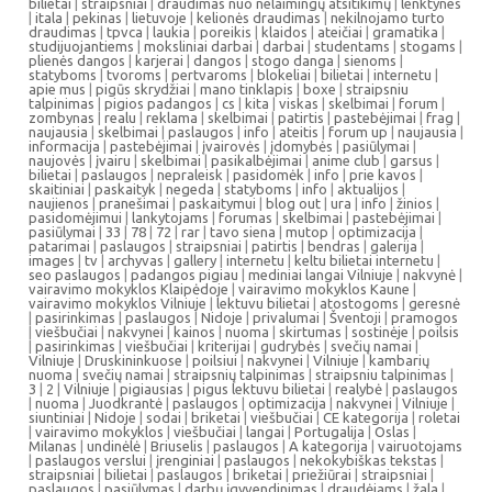
bilietai
|
straipsniai
|
draudimas nuo nelaimingų atsitikimų
|
lenktynes
|
itala
|
pekinas
|
lietuvoje
|
kelionės draudimas
|
nekilnojamo turto
draudimas
|
tpvca
|
laukia
|
poreikis
|
klaidos
|
ateičiai
|
gramatika
|
studijuojantiems
|
moksliniai darbai
|
darbai
|
studentams
|
stogams
|
plienės dangos
|
karjerai
|
dangos
|
stogo danga
|
sienoms
|
statyboms
|
tvoroms
|
pertvaroms
|
blokeliai
|
bilietai
|
internetu
|
apie mus
|
pigūs skrydžiai
|
mano tinklapis
|
boxe
|
straipsniu
talpinimas
|
pigios padangos
|
cs
|
kita
|
viskas
|
skelbimai
|
forum
|
zombynas
|
realu
|
reklama
|
skelbimai
|
patirtis
|
pastebėjimai
|
frag
|
naujausia
|
skelbimai
|
paslaugos
|
info
|
ateitis
|
forum up
|
naujausia
|
informacija
|
pastebėjimai
|
įvairovės
|
įdomybės
|
pasiūlymai
|
naujovės
|
įvairu
|
skelbimai
|
pasikalbėjimai
|
anime club
|
garsus
|
bilietai
|
paslaugos
|
nepraleisk
|
pasidomėk
|
info
|
prie kavos
|
skaitiniai
|
paskaityk
|
negeda
|
statyboms
|
info
|
aktualijos
|
naujienos
|
pranešimai
|
paskaitymui
|
blog out
|
ura
|
info
|
žinios
|
pasidomėjimui
|
lankytojams
|
forumas
|
skelbimai
|
pastebėjimai
|
pasiūlymai
|
33
|
78
|
72
|
rar
|
tavo siena
|
mutop
|
optimizacija
|
patarimai
|
paslaugos
|
straipsniai
|
patirtis
|
bendras
|
galerija
|
images
|
tv
|
archyvas
|
gallery
|
internetu
|
keltu bilietai internetu
|
seo paslaugos
|
padangos pigiau
|
mediniai langai Vilniuje
|
nakvynė
|
vairavimo mokyklos Klaipėdoje
|
vairavimo mokyklos Kaune
|
vairavimo mokyklos Vilniuje
|
lektuvu bilietai
|
atostogoms
|
geresnė
|
pasirinkimas
|
paslaugos
|
Nidoje
|
privalumai
|
Šventoji
|
pramogos
|
viešbučiai
|
nakvynei
|
kainos
|
nuoma
|
skirtumas
|
sostinėje
|
poilsis
|
pasirinkimas
|
viešbučiai
|
kriterijai
|
gudrybės
|
svečių namai
|
Vilniuje
|
Druskininkuose
|
poilsiui
|
nakvynei
|
Vilniuje
|
kambarių
nuoma
|
svečių namai
|
straipsnių talpinimas
|
straipsniu talpinimas
|
3
|
2
|
Vilniuje
|
pigiausias
|
pigus lektuvu bilietai
|
realybė
|
paslaugos
|
nuoma
|
Juodkrantė
|
paslaugos
|
optimizacija
|
nakvynei
|
Vilniuje
|
siuntiniai
|
Nidoje
|
sodai
|
briketai
|
viešbučiai
|
CE kategorija
|
roletai
|
vairavimo mokyklos
|
viešbučiai
|
langai
|
Portugalija
|
Oslas
|
Milanas
|
undinėlė
|
Briuselis
|
paslaugos
|
A kategorija
|
vairuotojams
|
paslaugos verslui
|
įrenginiai
|
paslaugos
|
nekokybiškas tekstas
|
straipsniai
|
bilietai
|
paslaugos
|
briketai
|
priežiūrai
|
straipsniai
|
paslaugos
|
pasiūlymas
|
darbų įgyvendinimas
|
draudėjams
|
žala
|