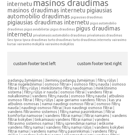
masinos draudimas
internetu
masinos draudimas internetu
pigiausias
automobilio draudimas
pigiausias draudimas
pigiausias draudimas internetu
pigus automobilio
pigus draudimas
draudimas
pigus aviabilietai
pigus draudimas
internetu
privalomasis automobilio draudimas
privalomasis draudimas
Seo
tpvca
tpvca draudimas
turto draudimas
turto draudimas internetu
vairavimo
kursai
vairavimo mokykla
vairavimo mokyklos
custom footer text left
custom footer text right
padangų žymėjimas
|
žieminių padangų žymėjimas
|
filtrų rūšys
|
filtrai nugeležinimui
|
osmoso filtrai> |
osmoso filtrų nauda
|
osmoso
filtrai
|
filtrų rūšys
|
minkštinimo filtrų naudojimas
|
minkštinimo
sistema
|
filtrų rūšys ir nauda
|
osmoso filtrai
|
vandens filtrai
nukalkinimui
|
vandens filtrų nauda
|
osmoso filtrų nauda
|
atbulinio
osmoso filtrai
|
filtrų rūšys
|
apie geriamo vandens filtrus
|
kas yra
atbulinis osmosas
|
namui naudingi osmoso filtrai
|
osmoso filtrų
nauda
|
naudingi osmoso filtrai
|
kuo naudingi osmoso filtrai
|
vandens filtravimo sistemos
|
filtrų namui pasirinkimas
|
filtrai
komfortui namuose
|
vandens filtrai namui
|
filtrai namams
|
vandens
filtrai kokybei
|
tinkamiausi vandens filtrai namui
|
vandens
filtravimo sistemos namui
|
filtrų sprendimai namui
|
ieškome
vandens filtrų namui
|
vandens filtrų namui rūšys
|
vandens kokybei
filtrai namui
|
vandens namui filtrų pasirinkimas
|
vandens filtrų
rtūšys
|
vandens kokybei name
|
rekomenduojami vandens filtrai