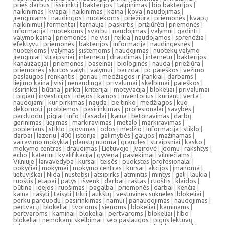
prieš darbus
|
išsirinkti
|
bakterijos
|
talpinimas
|
bio bakterijos
|
naikinimas
|
kvapai
|
naikinimas
|
kaina
|
kova
|
naudojimas
|
įrenginiams
|
naudingos
|
nuotekoms
|
priežiūra
|
priemonės
|
kvapų
naikinimui
|
fermentai
|
tarnauja
|
paskirtis
|
prižiūrėti
|
priemonės
|
informacija
|
nuotekoms
|
svarbu
|
naudojimas
|
valymui
|
gadinti
|
valymo kaina
|
priemonės
|
ne visi
|
reikia
|
naudojamos
|
sprendžia
|
efektyvu
|
priemonės
|
bakterijos
|
informacija
|
naudingesnės
|
nuotekoms
|
valymas
|
sistemoms
|
naudojimas
|
nuotekų valymo
įrenginiai
|
straipsniai
|
internetu
|
draudimas
|
internetu
|
bakterijos
kanalizacijai
|
priemones
|
baseinai
|
biologinės
|
nauda
|
priežiūra
|
priemonės
|
skirtos valyti
|
valymui
|
barzdai
|
pc paieškos
|
vežimo
paslaugos
|
renkantis
|
geriau
|
medžiagos ir įrankiai
|
darbams
|
liejimo kaina
|
visi
|
nenaudinga
|
privalumai
|
skelbimai
|
paieškos
|
išsirinkti
|
būtina
|
pirkti
|
kriterijai
|
motyvacija
|
blokeliai
|
privalumai
|
pigiau
|
investicijos
|
idėjos
|
kainos
|
inventorius
|
kuriant
|
verta
|
naudojami
|
kur pirkimas
|
nauda
|
be tinko
|
medžiagos
|
kuo
dekoruoti
|
problemos
|
pasirinkimas
|
profesionalai
|
savybės
|
parduodu
|
pigiai
|
info
|
ifasadai
|
kaina
|
betonavimas
|
darbų
gerinimas
|
liejimas
|
markiravimas
|
metalo
|
markiravimas
|
popieriaus
|
stiklo
|
pjovimas
|
odos
|
medžio
|
informacija
|
stiklo
|
darbai
|
lazeriu
|
400
|
istorija
|
galimybės
|
gaujos
|
mažinamas
|
vairavimo mokykla
|
plaustų nuoma
|
granulės
|
straipsniai
|
kasko
|
mokymo centras
|
draudimas
|
Lietuvoje
|
įvairovė
|
įdomu
|
rakshtys
|
echo
|
kateriui
|
kvalifikacija
|
gyvena
|
pasiekimai
|
vilniečiams
|
Vilniuje
|
laivavedyba
|
kursai
|
teisės
|
puokstes
|
profesionalai
|
pokyčiai
|
mokymai
|
mokymo centras
|
kursai
|
akcijos
|
įmanoma
|
lietuviškai
|
Nida
|
nustebsi
|
atsipirks
|
atmintis
|
mintys
|
gali
|
laukia
|
ruoštis
|
etapai
|
patys
|
išvenk
|
darbai
|
raštas
|
ruoštis
|
klaidos
|
būtina
|
idejos
|
ruošimas
|
pagalba
|
priemonės
|
darbai
|
kenčia
|
kaina
|
rašyti
|
taisyti
|
tikri
|
aukštų
|
vestuvines sukneles
|
blokeliai
|
perku parduodu
|
pasirinkimas
|
namui
|
panaudojimas
|
naudojimas
|
pertvarų
|
blokeliai
|
tvoroms
|
sienoms
|
blokeliai
|
kaminams
|
pertvaroms
|
kaminai
|
blokeliai
|
pertvaroms
|
blokeliai
|
fibo
|
blokeliai
|
nemokami skelbimai
|
seo paslaugos
|
pigūs lėktuvų