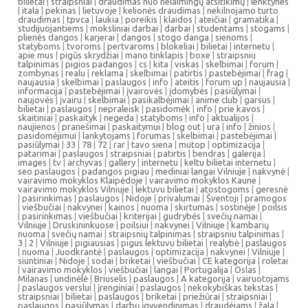
bilietai
|
straipsniai
|
draudimas nuo nelaimingų atsitikimų
|
lenktynes
|
itala
|
pekinas
|
lietuvoje
|
kelionės draudimas
|
nekilnojamo turto
draudimas
|
tpvca
|
laukia
|
poreikis
|
klaidos
|
ateičiai
|
gramatika
|
studijuojantiems
|
moksliniai darbai
|
darbai
|
studentams
|
stogams
|
plienės dangos
|
karjerai
|
dangos
|
stogo danga
|
sienoms
|
statyboms
|
tvoroms
|
pertvaroms
|
blokeliai
|
bilietai
|
internetu
|
apie mus
|
pigūs skrydžiai
|
mano tinklapis
|
boxe
|
straipsniu
talpinimas
|
pigios padangos
|
cs
|
kita
|
viskas
|
skelbimai
|
forum
|
zombynas
|
realu
|
reklama
|
skelbimai
|
patirtis
|
pastebėjimai
|
frag
|
naujausia
|
skelbimai
|
paslaugos
|
info
|
ateitis
|
forum up
|
naujausia
|
informacija
|
pastebėjimai
|
įvairovės
|
įdomybės
|
pasiūlymai
|
naujovės
|
įvairu
|
skelbimai
|
pasikalbėjimai
|
anime club
|
garsus
|
bilietai
|
paslaugos
|
nepraleisk
|
pasidomėk
|
info
|
prie kavos
|
skaitiniai
|
paskaityk
|
negeda
|
statyboms
|
info
|
aktualijos
|
naujienos
|
pranešimai
|
paskaitymui
|
blog out
|
ura
|
info
|
žinios
|
pasidomėjimui
|
lankytojams
|
forumas
|
skelbimai
|
pastebėjimai
|
pasiūlymai
|
33
|
78
|
72
|
rar
|
tavo siena
|
mutop
|
optimizacija
|
patarimai
|
paslaugos
|
straipsniai
|
patirtis
|
bendras
|
galerija
|
images
|
tv
|
archyvas
|
gallery
|
internetu
|
keltu bilietai internetu
|
seo paslaugos
|
padangos pigiau
|
mediniai langai Vilniuje
|
nakvynė
|
vairavimo mokyklos Klaipėdoje
|
vairavimo mokyklos Kaune
|
vairavimo mokyklos Vilniuje
|
lektuvu bilietai
|
atostogoms
|
geresnė
|
pasirinkimas
|
paslaugos
|
Nidoje
|
privalumai
|
Šventoji
|
pramogos
|
viešbučiai
|
nakvynei
|
kainos
|
nuoma
|
skirtumas
|
sostinėje
|
poilsis
|
pasirinkimas
|
viešbučiai
|
kriterijai
|
gudrybės
|
svečių namai
|
Vilniuje
|
Druskininkuose
|
poilsiui
|
nakvynei
|
Vilniuje
|
kambarių
nuoma
|
svečių namai
|
straipsnių talpinimas
|
straipsniu talpinimas
|
3
|
2
|
Vilniuje
|
pigiausias
|
pigus lektuvu bilietai
|
realybė
|
paslaugos
|
nuoma
|
Juodkrantė
|
paslaugos
|
optimizacija
|
nakvynei
|
Vilniuje
|
siuntiniai
|
Nidoje
|
sodai
|
briketai
|
viešbučiai
|
CE kategorija
|
roletai
|
vairavimo mokyklos
|
viešbučiai
|
langai
|
Portugalija
|
Oslas
|
Milanas
|
undinėlė
|
Briuselis
|
paslaugos
|
A kategorija
|
vairuotojams
|
paslaugos verslui
|
įrenginiai
|
paslaugos
|
nekokybiškas tekstas
|
straipsniai
|
bilietai
|
paslaugos
|
briketai
|
priežiūrai
|
straipsniai
|
paslaugos
|
pasiūlymas
|
darbų įgyvendinimas
|
draudėjams
|
žala
|