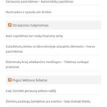
Geriausias pasirinkimas – Automobilių supirkimas
Nuotraukos ir spauda ant drobės
Straipsniu talpinimas
Auto supirkimas turi realią finansinę vertę
Sužadėtuvių žiedas su laboratorijoje užaugintu deimantu – tvarus
pasirinkimas
Ekstremalų krūvį atlaikančios medžiagos – Tiekimas sunkiajai
pramonei
Pigus lektuvu bilietai
Kaip išsirinkti geriausią pelėsio valiklį
Žieminių padangų žymėjimas yra svarbus – kaip išvengti klaidų