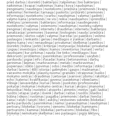
prieš darbus
|
išsirinkti
|
bakterijos
|
talpinimas
|
bio bakterijos
|
naikinimas
|
kvapai
|
naikinimas
|
kaina
|
kova
|
naudojimas
|
įrenginiams
|
naudingos
|
nuotekoms
|
priežiūra
|
priemonės
|
kvapų
naikinimui
|
fermentai
|
tarnauja
|
paskirtis
|
prižiūrėti
|
priemonės
|
informacija
|
nuotekoms
|
svarbu
|
naudojimas
|
valymui
|
gadinti
|
valymo kaina
|
priemonės
|
ne visi
|
reikia
|
naudojamos
|
sprendžia
|
efektyvu
|
priemonės
|
bakterijos
|
informacija
|
naudingesnės
|
nuotekoms
|
valymas
|
sistemoms
|
naudojimas
|
nuotekų valymo
įrenginiai
|
straipsniai
|
internetu
|
draudimas
|
internetu
|
bakterijos
kanalizacijai
|
priemones
|
baseinai
|
biologinės
|
nauda
|
priežiūra
|
priemonės
|
skirtos valyti
|
valymui
|
barzdai
|
pc paieškos
|
vežimo
paslaugos
|
renkantis
|
geriau
|
medžiagos ir įrankiai
|
darbams
|
liejimo kaina
|
visi
|
nenaudinga
|
privalumai
|
skelbimai
|
paieškos
|
išsirinkti
|
būtina
|
pirkti
|
kriterijai
|
motyvacija
|
blokeliai
|
privalumai
|
pigiau
|
investicijos
|
idėjos
|
kainos
|
inventorius
|
kuriant
|
verta
|
naudojami
|
kur pirkimas
|
nauda
|
be tinko
|
medžiagos
|
kuo
dekoruoti
|
problemos
|
pasirinkimas
|
profesionalai
|
savybės
|
parduodu
|
pigiai
|
info
|
ifasadai
|
kaina
|
betonavimas
|
darbų
gerinimas
|
liejimas
|
markiravimas
|
metalo
|
markiravimas
|
popieriaus
|
stiklo
|
pjovimas
|
odos
|
medžio
|
informacija
|
stiklo
|
darbai
|
lazeriu
|
400
|
istorija
|
galimybės
|
gaujos
|
mažinamas
|
vairavimo mokykla
|
plaustų nuoma
|
granulės
|
straipsniai
|
kasko
|
mokymo centras
|
draudimas
|
Lietuvoje
|
įvairovė
|
įdomu
|
rakshtys
|
echo
|
kateriui
|
kvalifikacija
|
gyvena
|
pasiekimai
|
vilniečiams
|
Vilniuje
|
laivavedyba
|
kursai
|
teisės
|
puokstes
|
profesionalai
|
pokyčiai
|
mokymai
|
mokymo centras
|
kursai
|
akcijos
|
įmanoma
|
lietuviškai
|
Nida
|
nustebsi
|
atsipirks
|
atmintis
|
mintys
|
gali
|
laukia
|
ruoštis
|
etapai
|
patys
|
išvenk
|
darbai
|
raštas
|
ruoštis
|
klaidos
|
būtina
|
idejos
|
ruošimas
|
pagalba
|
priemonės
|
darbai
|
kenčia
|
kaina
|
rašyti
|
taisyti
|
tikri
|
aukštų
|
vestuvines sukneles
|
blokeliai
|
perku parduodu
|
pasirinkimas
|
namui
|
panaudojimas
|
naudojimas
|
pertvarų
|
blokeliai
|
tvoroms
|
sienoms
|
blokeliai
|
kaminams
|
pertvaroms
|
kaminai
|
blokeliai
|
pertvaroms
|
blokeliai
|
fibo
|
blokeliai
|
nemokami skelbimai
|
seo paslaugos
|
pigūs lėktuvų