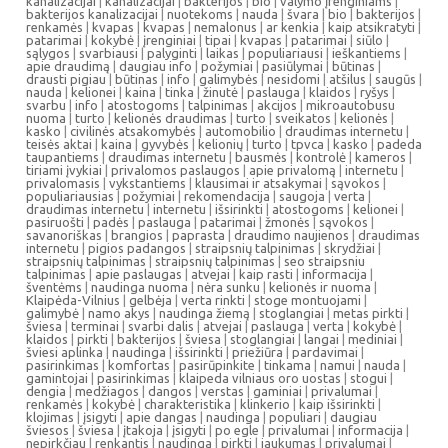
kanalizacijai
|
kanalizacijai
|
bakterijos
|
bio
|
valymo įrenginiams
|
bakterijos kanalizacijai
|
nuotekoms
|
nauda
|
švara
|
bio
|
bakterijos
|
renkamės
|
kvapas
|
kvapas
|
nemalonus
|
ar kenkia
|
kaip atsikratyti
|
patarimai
|
kokybė
|
įrenginiai
|
tipai
|
kvapas
|
patarimai
|
siūlo
|
sąlygos
|
svarbiausi
|
palyginti
|
laikas
|
populiariausi
|
ieškantiems
|
apie draudimą
|
daugiau info
|
požymiai
|
pasiūlymai
|
būtinas
|
drausti pigiau
|
būtinas
|
info
|
galimybės
|
nesidomi
|
atšilus
|
saugūs
|
nauda
|
kelionei
|
kaina
|
tinka
|
žinutė
|
paslauga
|
klaidos
|
ryšys
|
svarbu
|
info
|
atostogoms
|
talpinimas
|
akcijos
|
mikroautobusu
nuoma
|
turto
|
kelionės draudimas
|
turto
|
sveikatos
|
kelionės
|
kasko
|
civilinės atsakomybės
|
automobilio
|
draudimas internetu
|
teisės aktai
|
kaina
|
gyvybės
|
kelionių
|
turto
|
tpvca
|
kasko
|
padeda
taupantiems
|
draudimas internetu
|
bausmės
|
kontrolė
|
kameros
|
tiriami įvykiai
|
privalomos paslaugos
|
apie privalomą
|
internetu
|
privalomasis
|
vykstantiems
|
klausimai ir atsakymai
|
sąvokos
|
populiariausias
|
požymiai
|
rekomendacija
|
saugoja
|
verta
|
draudimas internetu
|
internetu
|
išsirinkti
|
atostogoms
|
kelionei
|
pasiruošti
|
padės
|
paslauga
|
patarimai
|
žmonės
|
sąvokos
|
savanoriškas
|
brangios
|
paprasta
|
draudimo naujienos
|
draudimas
internetu
|
pigios padangos
|
straipsnių talpinimas
|
skrydžiai
|
straipsnių talpinimas
|
straipsnių talpinimas
|
seo straipsniu
talpinimas
|
apie paslaugas
|
atvejai
|
kaip rasti
|
informacija
|
šventėms
|
naudinga nuoma
|
nėra sunku
|
kelionės ir nuoma
|
Klaipėda-Vilnius
|
gelbėja
|
verta rinkti
|
stoge montuojami
|
galimybė
|
namo akys
|
naudinga žiemą
|
stoglangiai
|
metas pirkti
|
šviesa
|
terminai
|
svarbi dalis
|
atvejai
|
paslauga
|
verta
|
kokybė
|
klaidos
|
pirkti
|
bakterijos
|
šviesa
|
stoglangiai
|
langai
|
mediniai
|
šviesi aplinka
|
naudinga
|
išsirinkti
|
priežiūra
|
pardavimai
|
pasirinkimas
|
komfortas
|
pasirūpinkite
|
tinkama
|
namui
|
nauda
|
gamintojai
|
pasirinkimas
|
klaipeda vilniaus oro uostas
|
stogui
|
dengia
|
medžiagos
|
dangos
|
verstas
|
gaminiai
|
privalumai
|
renkamės
|
kokybė
|
charakteristika
|
klinkerio
|
kaip išsirinkti
|
klojimas
|
įsigyti
|
apie dangas
|
naudinga
|
populiari
|
daugiau
šviesos
|
šviesa
|
įtakoja
|
įsigyti
|
po egle
|
privalumai
|
informacija
|
nepirkčiau
|
renkantis
|
naudinga
|
pirkti
|
jaukumas
|
privalumai
|