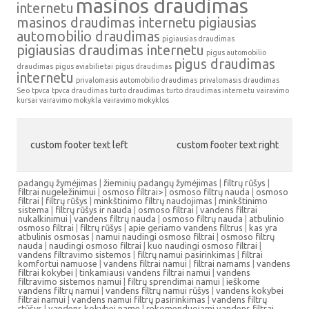
masinos draudimas
internetu
masinos draudimas internetu
pigiausias
automobilio draudimas
pigiausias draudimas
pigiausias draudimas internetu
pigus automobilio
pigus draudimas
draudimas
pigus aviabilietai
pigus draudimas
internetu
privalomasis automobilio draudimas
privalomasis draudimas
Seo
tpvca
tpvca draudimas
turto draudimas
turto draudimas internetu
vairavimo
kursai
vairavimo mokykla
vairavimo mokyklos
custom footer text left
custom footer text right
padangų žymėjimas
|
žieminių padangų žymėjimas
|
filtrų rūšys
|
filtrai nugeležinimui
|
osmoso filtrai> |
osmoso filtrų nauda
|
osmoso
filtrai
|
filtrų rūšys
|
minkštinimo filtrų naudojimas
|
minkštinimo
sistema
|
filtrų rūšys ir nauda
|
osmoso filtrai
|
vandens filtrai
nukalkinimui
|
vandens filtrų nauda
|
osmoso filtrų nauda
|
atbulinio
osmoso filtrai
|
filtrų rūšys
|
apie geriamo vandens filtrus
|
kas yra
atbulinis osmosas
|
namui naudingi osmoso filtrai
|
osmoso filtrų
nauda
|
naudingi osmoso filtrai
|
kuo naudingi osmoso filtrai
|
vandens filtravimo sistemos
|
filtrų namui pasirinkimas
|
filtrai
komfortui namuose
|
vandens filtrai namui
|
filtrai namams
|
vandens
filtrai kokybei
|
tinkamiausi vandens filtrai namui
|
vandens
filtravimo sistemos namui
|
filtrų sprendimai namui
|
ieškome
vandens filtrų namui
|
vandens filtrų namui rūšys
|
vandens kokybei
filtrai namui
|
vandens namui filtrų pasirinkimas
|
vandens filtrų
rtūšys
|
vandens kokybei name
|
rekomenduojami vandens filtrai