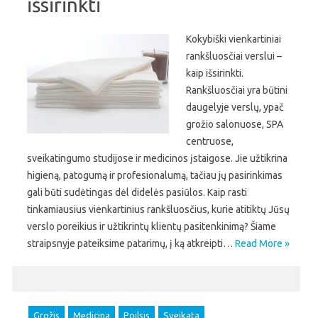
išsirinkti
Kokybiški vienkartiniai
rankšluosčiai verslui –
kaip išsirinkti.
Rankšluosčiai yra būtini
daugelyje verslų, ypač
grožio salonuose, SPA
centruose,
sveikatingumo studijose ir medicinos įstaigose. Jie užtikrina
higieną, patogumą ir profesionalumą, tačiau jų pasirinkimas
gali būti sudėtingas dėl didelės pasiūlos. Kaip rasti
tinkamiausius vienkartinius rankšluosčius, kurie atitiktų Jūsų
verslo poreikius ir užtikrintų klientų pasitenkinimą? Šiame
straipsnyje pateiksime patarimų, į ką atkreipti…
Read More »
Grožis
Medicina
Poilsis
Sveikata