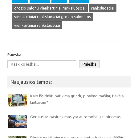
grozio salonu vienkartiniai ranksluosciai
ranksluosciai
vienakrtiniai ranksluosciai grozio salonams
vienkartiniai ranksluosciai
Paieška
Paieška
Naujausios temos:
Kaip išsirinkti patikimą grindų plovimo mašinų tiekėją
Lietuvoje?
Geriausias pasirinkimas yra automobilių supirkimas
Fikusai ne tik biuro dekoracija, bet ir botaninis iššūkis