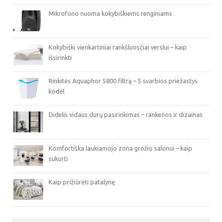
Mikrofono nuoma kokybiškiems renginiams
Kokybiški vienkartiniai rankšluosčiai verslui – kaip
išsirinkti
Rinkitės Aquaphor S800 filtrą – 5 svarbios priežastys
kodėl
Didelis vidaus durų pasirinkimas – rankenos ir dizainas
Komfortiška laukiamojo zona grožio salonui – kaip
sukurti
Kaip prižiūrėti patalynę