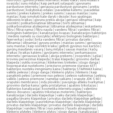
nuorodos
|
gyvunu prekes internetu
|
edalo itaka
|
sunu edalas ir
isvaizda
|
sunu mityba
|
kaip perkant sutaupyti
|
gyvunams
parduotuve internetu
|
geriausia parduotuve gyvunams
|
prekiu
parduotuve
|
kokybiskas edalas
|
pavadeliai katems
|
pavadeliai
sunims
|
prekes katems
|
prekes sunims
|
sausas maistas
|
sunu
maistas
|
kaip ismokyti kate daryti i dezute
|
kuo ypatingas
silikoninis kraikas
|
gyvunu prekiu akcija
|
geriausi siltnamiai
|
kaip
issirinkti
|
polikarbonatiniai šiltnamiai
|
tvirti siltnamiai
|
polikarbonatiniai atsiliepimai
|
šiltnamiai atsiliepimai
|
ieskantiems
filtru
|
filtrai namui
|
filtru nauda
|
vandens filtrai
|
vandens filtrai
|
biologinės bakterijos
|
kanalizacijos kvapas
|
kanalizacijos bakterijos
|
medinis namelis su ciuozykla
|
efektyvio biologinės bakterijos
|
fejerverkai
|
sodui
|
brita vandens filtrai
|
privatus darzelis
|
šiltnamiai
|
siltnamiai
|
gyvunu prekes
|
maistas sunims
|
geriausias
sunu maistas
|
kaip issirinkti kraika
|
gelbsti gyvūnus nuo karščio
|
gyvūnų maudynės vasarą
|
šunų mityba
|
sausas maistas
|
kačių
kraikas
|
kraikas katėms
|
gyvūnams internetu
|
perkamiausios
internetu
|
geriausias kraikas
|
akcija prekems
|
zooprekės
|
Lęšiai
|
kroviniu pervezimas klaipeda
|
tralas klaipeda
|
griovimo darbai
klaipeda
|
siukliu isvezimas
|
klinkerines trinkeles
|
stogo danga
|
biopreparatai nuotekoms
|
prieziuros priemone starwax 637
|
bakterijos nuoteku irenginiams kaina
|
bakteriju STARWAX kaina
|
valiklis pelesiui
|
stogo danga
|
klinkerio plytos
|
klinkeris
|
kaip
panaikinti pelesi
|
priemone nuo pelesio
|
pelesio naikinimas
|
pelėsių
valiklis
|
pelesio priemone
|
nameliai vaikams
|
orapute JDK S 60
|
oraputes membranos
|
indu ploviklis
|
pavojingu atlieku tvarkymas
|
griovimo darbai kaina
|
geliu pristatymas
|
apatinis trikotazas
|
bakterijos kanalizacijai
|
kosmetika internetu pigiau
|
valentino
dienos dovanos
|
apatinis trikotazas moterims
|
bakterijos
kanalizacijai
|
darzelis klaipedoje
|
vaiku darzelis klaipedoje
|
pagalba tėvams klaipėdoje
|
privatus darželis klaipėdoje gelbėja
|
darželis klaipėdoje
|
pasirinkimas klaipėdoje
|
darželis klaipėdoje
|
privatus darželis klaipėdoje
|
privatus darželis klaipėdoje
|
darželis
klaipėdoje
|
vandens filtrai
|
nuo pelesio
|
fasado atnaujinimas
|
klinkerio plyteles
|
klinkerio plytos
|
stogo danga
|
kanalizacijai
|