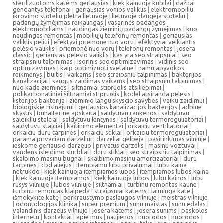
sterilizuotoms katėms geriausias
|
kiek kainuoja kubilai
|
dažnai
gendantys telefonai
|
geriausias vonios valiklis
|
elektromobiliu
ikrovimo stoteliu pletra lietuvoje
|
lietuvoje daugeja stoteliu
|
padangų žymėjimas reikalingas
|
vasarinės padangos
elektromobiliams
|
naudingas žieminių padangų žymėjimas
|
kuo
naudingas remontas
|
mobiliųjų telefonų remontas
|
geriausias
valiklis peliui
|
efektyvi priemone nuo voru
|
efektyviai veikiantis
pelėsio valiklis
|
priemonė nuo vorų
|
telefonų remontas
|
josera
classic
|
geriausias pelesio valiklis
|
kas yra seo straipsniai
|
seo
straipsniu talpinimas
|
isorinis seo optimizavimas
|
vidinis seo
optimizavimas
|
kaip optimizuoti svetaine
|
namu apyvokos
reikmenys
|
buitis
|
vaikams
|
seo straipsniu talpinimas
|
bakterijos
kanalizacijai
|
saugus zaidimas vaikams
|
seo straipsniu talpinimas
|
nuo kada ziemines
|
siltnamiai stipruolis atsiliepimai
|
polikarbonatiniai šiltnamiai stipruolis
|
kodel atsiranda pelesis
|
listerijos bakterija
|
zieminio langu skyscio savybes
|
vaiku zaidimui
|
bioloģiskie risinājumi
|
geriausios kanalizacijos bakterijos
|
adblue
skystis
|
buhalterine apskaita
|
saldytuvu rankenos
|
saldytuvu
saldikliu stalciai
|
saldytuvu lentynos
|
saldytuvu termoreguliatoriai
|
saldytuvu stalciai
|
kaitinimo elementai
|
orkaiciu ventiliatoriai
|
orkaiciu duru tarpines
|
orkaiciu stiklai
|
orkaiciu termoreguliatoriai
|
parama privaciam darzeliui
|
darzeliai gelbeja
|
pasirinkimas vilniuje
|
ieskome geriausio darzelio
|
privatus darzelis
|
masinu voztuvai
|
vandens isleidimo siurbliai
|
duru stiklai
|
seo straipsniu talpinimas
|
skalbimo masinu bugnai
|
skalbimo masinu amortizatoriai
|
duru
tarpines
|
cbd aliejus
|
itempiamu lubu privalumai
|
lubu kaina
netrukdo
|
kiek kainuoja itempiamos lubos
|
itempiamos lubos kaina
|
kiek kainuoja itempiamos
|
kiek kainuoja lubos
|
lubu kainos
|
lubu
rusys vilniuje
|
lubos vilniuje
|
siltnamiai
|
turbinu remontas kaune
|
turbinu remontas klaipeda
|
straipsniai katems
|
laiminga kate
|
išmokykite katę
|
perkraustymo paslaugos vilniuje
|
meistras vilniuje
|
odontologijos klinika
|
super premium
|
sunu maistas
|
sunu edalas
|
valandinis darzelis vilniuje
|
josera katems
|
josera sunims
|
paskolos
internetu
|
kontaktai
|
apie mus
|
naujienos
|
nuorodos
|
nuorodos
|