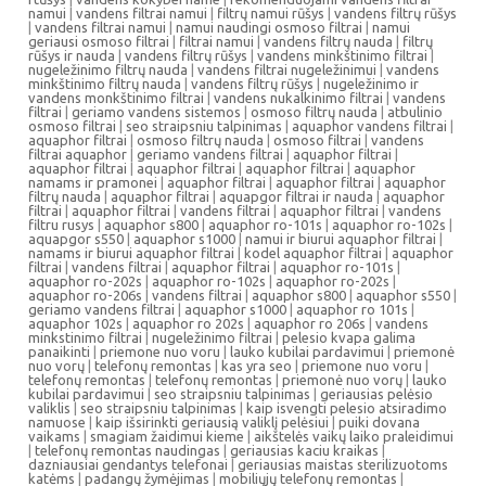
namui
|
vandens filtrai namui
|
filtrų namui rūšys
|
vandens filtrų rūšys
|
vandens filtrai namui
|
namui naudingi osmoso filtrai
|
namui
geriausi osmoso filtrai
|
filtrai namui
|
vandens filtrų nauda
|
filtrų
rūšys ir nauda
|
vandens filtrų rūšys
|
vandens minkštinimo filtrai
|
nugeležinimo filtrų nauda
|
vandens filtrai nugeležinimui
|
vandens
minkštinimo filtrų nauda
|
vandens filtrų rūšys
|
nugeležinimo ir
vandens monkštinimo filtrai
|
vandens nukalkinimo filtrai
|
vandens
filtrai
|
geriamo vandens sistemos
|
osmoso filtrų nauda
|
atbulinio
osmoso filtrai
|
seo straipsniu talpinimas
|
aquaphor vandens filtrai
|
aquaphor filtrai
|
osmoso filtrų nauda
|
osmoso filtrai
|
vandens
filtrai aquaphor
|
geriamo vandens filtrai
|
aquaphor filtrai
|
aquaphor filtrai
|
aquaphor filtrai
|
aquaphor filtrai
|
aquaphor
namams ir pramonei
|
aquaphor filtrai
|
aquaphor filtrai
|
aquaphor
filtrų nauda
|
aquaphor filtrai
|
aquapgor filtrai ir nauda
|
aquaphor
filtrai
|
aquaphor filtrai
|
vandens filtrai
|
aquaphor filtrai
|
vandens
filtru rusys
|
aquaphor s800
|
aquaphor ro-101s
|
aquaphor ro-102s
|
aquapgor s550
|
aquaphor s1000
|
namui ir biurui aquaphor filtrai
|
namams ir biurui aquaphor filtrai
|
kodel aquaphor filtrai
|
aquaphor
filtrai
|
vandens filtrai
|
aquaphor filtrai
|
aquaphor ro-101s
|
aquaphor ro-202s
|
aquaphor ro-102s
|
aquaphor ro-202s
|
aquaphor ro-206s
|
vandens filtrai
|
aquaphor s800
|
aquaphor s550
|
geriamo vandens filtrai
|
aquaphor s1000
|
aquaphor ro 101s
|
aquaphor 102s
|
aquaphor ro 202s
|
aquaphor ro 206s
|
vandens
minkstinimo filtrai
|
nugeležinimo filtrai
|
pelesio kvapa galima
panaikinti
|
priemone nuo voru
|
lauko kubilai pardavimui
|
priemonė
nuo vorų
|
telefonų remontas
|
kas yra seo
|
priemone nuo voru
|
telefonų remontas
|
telefonų remontas
|
priemonė nuo vorų
|
lauko
kubilai pardavimui
|
seo straipsniu talpinimas
|
geriausias pelėsio
valiklis
|
seo straipsniu talpinimas
|
kaip isvengti pelesio atsiradimo
namuose
|
kaip išsirinkti geriausią valiklį pelėsiui
|
puiki dovana
vaikams
|
smagiam žaidimui kieme
|
aikštelės vaikų laiko praleidimui
|
telefonų remontas naudingas
|
geriausias kaciu kraikas
|
dazniausiai gendantys telefonai
|
geriausias maistas sterilizuotoms
katėms
|
padangų žymėjimas
|
mobiliųjų telefonų remontas
|