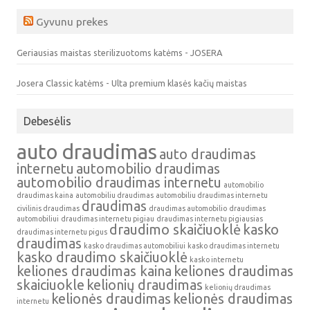
Gyvunu prekes
Geriausias maistas sterilizuotoms katėms - JOSERA
Josera Classic katėms - Ulta premium klasės kačių maistas
Debesėlis
auto draudimas
auto draudimas
internetu
automobilio draudimas
automobilio draudimas internetu
automobilio
draudimas kaina
automobiliu draudimas
automobiliu draudimas internetu
draudimas
civilinis draudimas
draudimas automobilio
draudimas
automobiliui
draudimas internetu pigiau
draudimas internetu pigiausias
draudimo skaičiuoklė
kasko
draudimas internetu pigus
draudimas
kasko draudimas automobiliui
kasko draudimas internetu
kasko draudimo skaičiuoklė
kasko internetu
keliones draudimas kaina
keliones draudimas
skaiciuokle
kelionių draudimas
kelionių draudimas
kelionės draudimas
kelionės draudimas
internetu