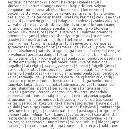
septikui
|
gamtosmokykla.com
|
bakterijos kanalizacijai
|
sinchroninio vertimo įrangos nuoma
|
kaip prižiūrėti valymo
įrenginius
|
indaploviu tabletes
|
bio enzimai
|
bio enzimai
|
bakterijos starwax
|
bakterijos valymo įrenginiams
|
buhalterines
paslaugos
|
buhalterine apskaita
|
svetainių kūrimas
|
valiklis ne toks
kaip visi
|
vamzdziu granules
|
indaploviu tabletes
|
vonios valiklis
|
wc valiklis
|
stiklų ir veidrodžių valiklis
|
tvoroms iš betono
|
namų
valymo priemonės
|
uabpersonalas.lt
|
cerpes
|
arko blokeliai
|
cerpes
|
išskirtinė tvora
|
idomus straipsniai
|
valymas priemone
|
priemonė valymui
|
rulonais
|
išbandykite granules
|
priemonės
|
gaudyklių priežiūrai
|
tarnauja ilgai
|
betoninė ar medinė
|
pasirinkimas
|
tvoroms
|
paskirtis
|
tvirta investicija
|
geriausias
sprendimas
|
naudinga žinoti
|
tarnauja ilgai
|
blokelių privalumai
|
kokie privalumai
|
patirtis
|
stogo danga
|
betoninės čerpės
|
dangos
privalumai
|
geriausia danga
|
faktai
|
fizinio asmens bankrotas
|
fizinių asmenų bankroto įstatymas
|
bankrotas
|
bankroto pasekmės
|
turintiems skolų
|
asmuo gali bankrutuoti
|
skelbti naudinga
|
pagalba
|
kaip elgtis
|
naujas gyvenimas
|
3 metai
|
išsigelbėjimas
|
asmens bankrotas
|
europos sąjungoje
|
asmuo gali
|
bankrotas
asmeniui
|
bankrotas
|
kiek kainuoja
|
asmens bankrotas
|
bankroto
kaina
|
tarnauja ilgai
|
pasinaudoti verta
|
daug bankrutuojančių
|
bankroto procesas
|
norint bankrutuoti
|
naudinga bankrutuoti
|
taupykite laiką
|
skaudi pamoka
|
administratorius
|
tarnauja ilgai
|
pigus išlaikymas
|
patirtis
|
geriau nei šiferis
|
lengva išsirinkti
|
unikalus gaminys
|
čerpės
|
dangos
|
rinktis verta
|
megztiniai
internetu moterims
|
riebalų skaidymui
|
dekoratyviniai augalai
|
straipsniai
|
fizinis asmuo gali bakrutuoti
|
kaune
|
darbas kaune
|
keitėsi paslaugos
|
toks yra
|
taksi kaune
|
pigiausias
|
kaune pigus
|
ką siūlo
|
paslaugos kaune
|
mažoji sostinė
|
išsikviesti
|
konkurencija
|
ieškome taxi
|
pigus
|
susisiekimas
|
taksi
|
paslaugos
|
programėlė
|
vilniuje
|
taksi
|
vilnius
|
taxi
|
kainos
|
švaros prekės
|
kaip atkimsti
|
laiptų kaina
|
auto1
|
gėlių puokštės
|
dantu protezavimas kaina
|
bakterijos kanalizacijai
|
nuotekoms
|
mikroautobusu
|
blogas
|
apie
bakterijas
|
kanalizacijai
|
situacija
|
padeda
|
bakterijos
|
bakterijos