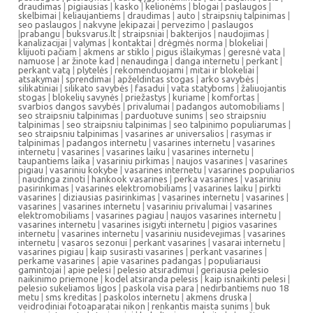
draudimas
|
pigiausias
|
kasko
|
kelionėms
|
blogai
|
paslaugos
|
skelbimai
|
keliaujantiems
|
draudimas
|
auto
|
straipsnių talpinimas
|
seo paslaugos
|
nakvyne
|
ekipazai
|
pervezimo
|
paslaugos
|
prabangu
|
buksvarus.lt
|
straipsniai
|
bakterijos
|
naudojimas
|
kanalizacijai
|
valymas
|
kontaktai
|
drėgmės norma
|
blokeliai
|
klijuoti pačiam
|
akmens ar stiklo
|
pigus išlaikymas
|
geresnė vata
|
namuose
|
ar žinote kad
|
nenaudinga
|
danga internetu
|
perkant
|
perkant vatą
|
plytelės
|
rekomenduojami
|
mitai ir blokeliai
|
atsakymai
|
sprendimai
|
apželdintas stogas
|
arko savybės
|
silikatiniai
|
silikato savybės
|
fasadui
|
vata statyboms
|
žaliuojantis
stogas
|
blokelių savynės
|
priežastys
|
kuriame
|
komfortas
|
svarbios dangos savybės
|
privalumai
|
padangos automobiliams
|
seo straipsniu talpinimas
|
parduotuve sunims
|
seo straipsniu
talpinimas
|
seo straipsniu talpinimas
|
seo talpinimo populiarumas
|
seo straipsniu talpinimas
|
vasarines ar universalios
|
rasymas ir
talpinimas
|
padangos internetu
|
vasarines internetu
|
vasarines
internetu
|
vasarines
|
vasarines laiku
|
vasarines internetu
|
taupantiems laika
|
vasariniu pirkimas
|
naujos vasarines
|
vasarines
pigiau
|
vasariniu kokybe
|
vasarines internetu
|
vasarines populiarios
|
naudinga zinoti
|
hankook vasarines
|
perka vasarines
|
vasariniu
pasirinkimas
|
vasarines elektromobiliams
|
vasarines laiku
|
pirkti
vasarines
|
diziausias pasirinkimas
|
vasarines internetu
|
vasarines
|
vasarines
|
vasarines internetu
|
vasariniu privalumai
|
vasarines
elektromobiliams
|
vasarines pagiau
|
naujos vasarines internetu
|
vasarines internetu
|
vasarines isigyti internetu
|
pigios vasarines
internetu
|
vasarines internetu
|
vasariniu nusidevejimas
|
vasarines
internetu
|
vasaros sezonui
|
perkant vasarines
|
vasarai internetu
|
vasarines pigiau
|
kaip susirasti vasarines
|
perkant vasarines
|
perkame vasarines
|
apie vasarines padangas
|
populiariausi
gamintojai
|
apie pelesi
|
pelesio atsiradimui
|
geriausia pelesio
naikinimo priemone
|
kodel atsiranda pelesis
|
kaip isnaikinti pelesi
|
pelesio sukeliamos ligos
|
paskola visa para
|
nedirbantiems nuo 18
metu
|
sms kreditas
|
paskolos internetu
|
akmens druska
|
veidrodiniai fotoaparatai nikon
|
renkantis maista sunims
|
buk