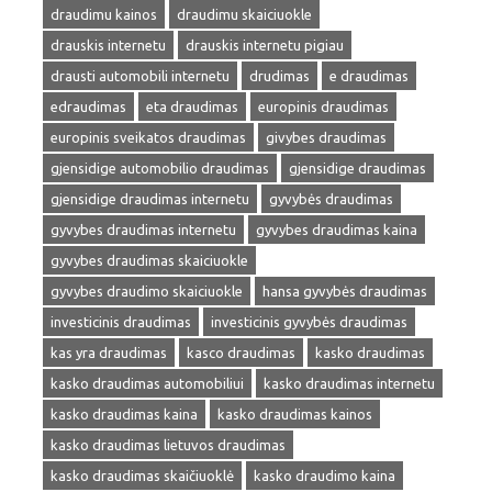
draudimu kainos
draudimu skaiciuokle
drauskis internetu
drauskis internetu pigiau
drausti automobili internetu
drudimas
e draudimas
edraudimas
eta draudimas
europinis draudimas
europinis sveikatos draudimas
givybes draudimas
gjensidige automobilio draudimas
gjensidige draudimas
gjensidige draudimas internetu
gyvybės draudimas
gyvybes draudimas internetu
gyvybes draudimas kaina
gyvybes draudimas skaiciuokle
gyvybes draudimo skaiciuokle
hansa gyvybės draudimas
investicinis draudimas
investicinis gyvybės draudimas
kas yra draudimas
kasco draudimas
kasko draudimas
kasko draudimas automobiliui
kasko draudimas internetu
kasko draudimas kaina
kasko draudimas kainos
kasko draudimas lietuvos draudimas
kasko draudimas skaičiuoklė
kasko draudimo kaina