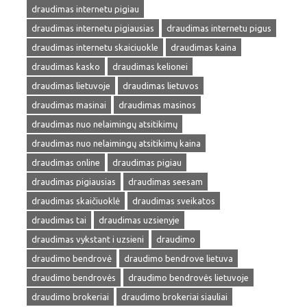
draudimas internetu pigiau
draudimas internetu pigiausias
draudimas internetu pigus
draudimas internetu skaiciuokle
draudimas kaina
draudimas kasko
draudimas kelionei
draudimas lietuvoje
draudimas lietuvos
draudimas masinai
draudimas masinos
draudimas nuo nelaimingų atsitikimų
draudimas nuo nelaimingų atsitikimų kaina
draudimas online
draudimas pigiau
draudimas pigiausias
draudimas seesam
draudimas skaičiuoklė
draudimas sveikatos
draudimas tai
draudimas uzsienyje
draudimas vykstant i uzsieni
draudimo
draudimo bendrovė
draudimo bendrove lietuva
draudimo bendrovės
draudimo bendrovės lietuvoje
draudimo brokeriai
draudimo brokeriai siauliai