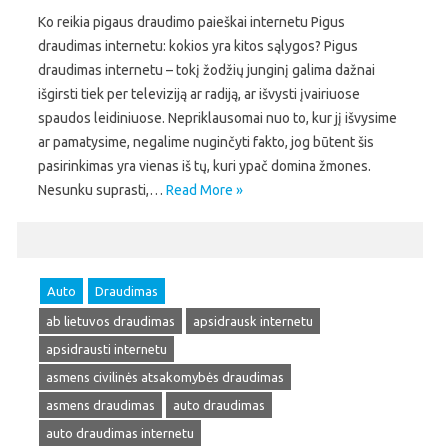
Ko reikia pigaus draudimo paieškai internetu Pigus
draudimas internetu: kokios yra kitos sąlygos? Pigus
draudimas internetu – tokį žodžių junginį galima dažnai
išgirsti tiek per televiziją ar radiją, ar išvysti įvairiuose
spaudos leidiniuose. Nepriklausomai nuo to, kur jį išvysime
ar pamatysime, negalime nuginčyti fakto, jog būtent šis
pasirinkimas yra vienas iš tų, kuri ypač domina žmones.
Nesunku suprasti,…
Read More »
Auto
Draudimas
ab lietuvos draudimas
apsidrausk internetu
apsidrausti internetu
asmens civilinės atsakomybės draudimas
asmens draudimas
auto draudimas
auto draudimas internetu