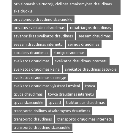
privalomasis vairuotojų civilinės atsakomybės draudimas
skaiciuokle
privalomojo draudimo skaiciuokle
privatus sveikatos draudimas
repatriacijos draudimas
savanoriškas sveikatos draudimas
seesam draudimas
seesam draudimas internetu
seimos draudimas
socialinis draudimas
studiju draudimas
sveikatos draudimas
sveikatos draudimas internetu
sveikatos draudimas kaina
sveikatos draudimas lietuvoje
sveikatos draudimas uzsienyje
sveikatos draudimas vykstant i uzsieni
tpvca
tpvca draudimas
tpvca draudimas internetu
tpvca skaiciuokle
tpvcad
traktoriaus draudimas
transporto civilines atsakomybes draudimas
transporto draudimas
transporto draudimas internetu
transporto draudimo skaiciuokle