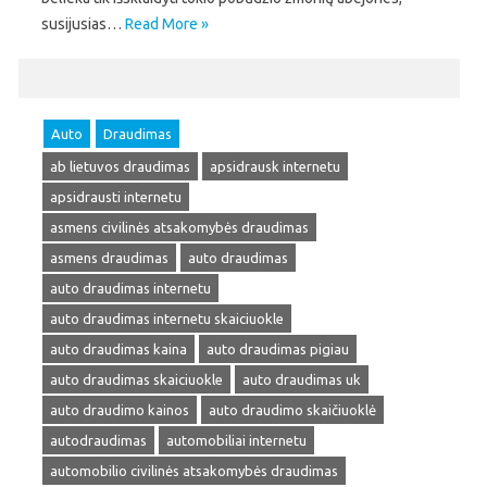
susijusias…
Read More »
Auto
Draudimas
ab lietuvos draudimas
apsidrausk internetu
apsidrausti internetu
asmens civilinės atsakomybės draudimas
asmens draudimas
auto draudimas
auto draudimas internetu
auto draudimas internetu skaiciuokle
auto draudimas kaina
auto draudimas pigiau
auto draudimas skaiciuokle
auto draudimas uk
auto draudimo kainos
auto draudimo skaičiuoklė
autodraudimas
automobiliai internetu
automobilio civilinės atsakomybės draudimas