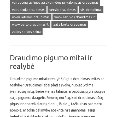
vairuotojų civilinės atsakomybės privalomasis draudimas
vairuotoju draudimas
verslo draudimas
visi draudimai
www.lietuvos draudimas
www.lietuvos draudimas.lt
www.perlo draudimas.lt
zalia korta draudimas
zalios kortos kaina
Draudimo pigumo mitai ir
realybė
Draudimo pigumo mitai ir realybė Pigus draudimas: mitas ar
realybė? Draudimas labai plati sąvoka, nuolat lydima
įvairiausių mitų. Bene vienas labiausiai paplitusių yra susijęs
su jo pigumu: daugelis žmonių norėtų, kad draudimas būtų
pigus ir nepareikalautų didelių išlaidų, tačiau tuo pat metu
abejoja, ar tokia galimybė apskritai yra įmanoma. Taigi,
belieka tik išsklaidyti tokio pobūdžio žmonių abejones,