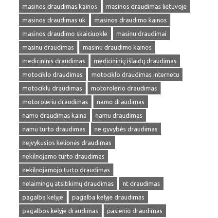
masinos draudimas kainos
masinos draudimas lietuvoje
masinos draudimas uk
masinos draudimo kainos
masinos draudimo skaiciuokle
masinu draudimai
masinu draudimas
masinu draudimo kainos
medicininis draudimas
medicininių išlaidų draudimas
motociklo draudimas
motociklo draudimas internetu
motociklu draudimas
motorolerio draudimas
motoroleriu draudimas
namo draudimas
namo draudimas kaina
namu draudimas
namu turto draudimas
ne gyvybės draudimas
neįvykusios kelionės draudimas
nekilnojamo turto draudimas
nekilnojamojo turto draudimas
nelaimingų atsitikimų draudimas
nt draudimas
pagalba kelyje
pagalba kelyje draudimas
pagalbos kelyje draudimas
pasienio draudimas