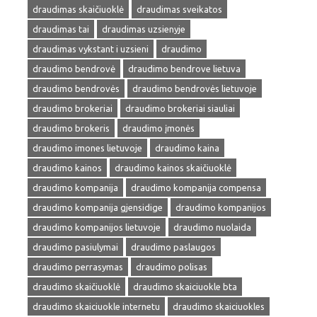
draudimas skaičiuoklė
draudimas sveikatos
draudimas tai
draudimas uzsienyje
draudimas vykstant i uzsieni
draudimo
draudimo bendrovė
draudimo bendrove lietuva
draudimo bendrovės
draudimo bendrovės lietuvoje
draudimo brokeriai
draudimo brokeriai siauliai
draudimo brokeris
draudimo įmonės
draudimo imones lietuvoje
draudimo kaina
draudimo kainos
draudimo kainos skaičiuoklė
draudimo kompanija
draudimo kompanija compensa
draudimo kompanija gjensidige
draudimo kompanijos
draudimo kompanijos lietuvoje
draudimo nuolaida
draudimo pasiulymai
draudimo paslaugos
draudimo perrasymas
draudimo polisas
draudimo skaičiuoklė
draudimo skaiciuokle bta
draudimo skaiciuokle internetu
draudimo skaiciuokles