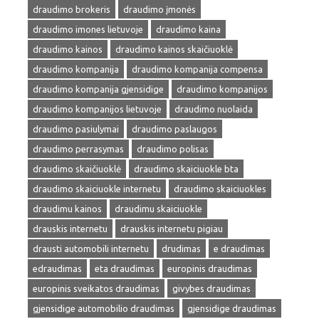
draudimo brokeris
draudimo įmonės
draudimo imones lietuvoje
draudimo kaina
draudimo kainos
draudimo kainos skaičiuoklė
draudimo kompanija
draudimo kompanija compensa
draudimo kompanija gjensidige
draudimo kompanijos
draudimo kompanijos lietuvoje
draudimo nuolaida
draudimo pasiulymai
draudimo paslaugos
draudimo perrasymas
draudimo polisas
draudimo skaičiuoklė
draudimo skaiciuokle bta
draudimo skaiciuokle internetu
draudimo skaiciuokles
draudimu kainos
draudimu skaiciuokle
drauskis internetu
drauskis internetu pigiau
drausti automobili internetu
drudimas
e draudimas
edraudimas
eta draudimas
europinis draudimas
europinis sveikatos draudimas
givybes draudimas
gjensidige automobilio draudimas
gjensidige draudimas