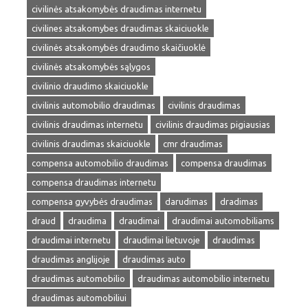
civilinės atsakomybės draudimas internetu
civilines atsakomybes draudimas skaiciuokle
civilinės atsakomybės draudimo skaičiuoklė
civilinės atsakomybės sąlygos
civilinio draudimo skaiciuokle
civilinis automobilio draudimas
civilinis draudimas
civilinis draudimas internetu
civilinis draudimas pigiausias
civilinis draudimas skaiciuokle
cmr draudimas
compensa automobilio draudimas
compensa draudimas
compensa draudimas internetu
compensa gyvybės draudimas
darudimas
dradimas
draud
draudima
draudimai
draudimai automobiliams
draudimai internetu
draudimai lietuvoje
draudimas
draudimas anglijoje
draudimas auto
draudimas automobilio
draudimas automobilio internetu
draudimas automobiliui