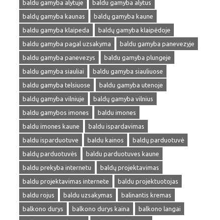
baldu gamyba alytuje
baldu gamyba alytus
baldų gamyba kaunas
baldų gamyba kaune
baldu gamyba klaipeda
baldų gamyba klaipėdoje
baldu gamyba pagal uzsakyma
baldu gamyba panevezyje
baldu gamyba panevezys
baldu gamyba plungeje
baldu gamyba siauliai
baldu gamyba siauliuose
baldu gamyba telsiuose
baldu gamyba utenoje
baldų gamyba vilniuje
baldų gamyba vilnius
baldu gamybos imones
baldu imones
baldu imones kaune
baldu ispardavimas
baldu isparduotuve
baldu kainos
baldų parduotuvė
baldų parduotuvės
baldu parduotuves kaune
baldu prekyba internetu
baldų projektavimas
baldu projektavimas internete
baldu projektuotojas
baldu rojus
baldu uzsakymas
balinantis kremas
balkono durys
balkono durys kaina
balkono langai