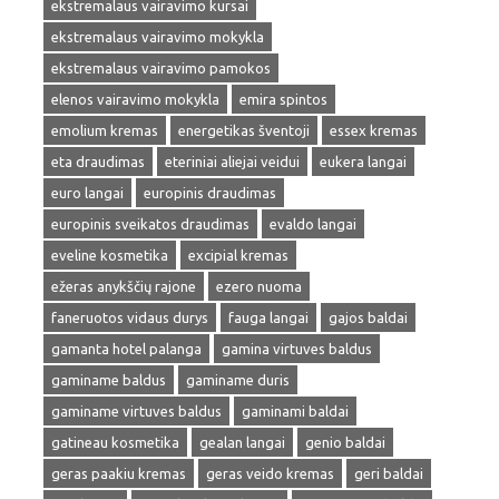
ekstremalaus vairavimo kursai
ekstremalaus vairavimo mokykla
ekstremalaus vairavimo pamokos
elenos vairavimo mokykla
emira spintos
emolium kremas
energetikas šventoji
essex kremas
eta draudimas
eteriniai aliejai veidui
eukera langai
euro langai
europinis draudimas
europinis sveikatos draudimas
evaldo langai
eveline kosmetika
excipial kremas
ežeras anykščių rajone
ezero nuoma
faneruotos vidaus durys
fauga langai
gajos baldai
gamanta hotel palanga
gamina virtuves baldus
gaminame baldus
gaminame duris
gaminame virtuves baldus
gaminami baldai
gatineau kosmetika
gealan langai
genio baldai
geras paakiu kremas
geras veido kremas
geri baldai