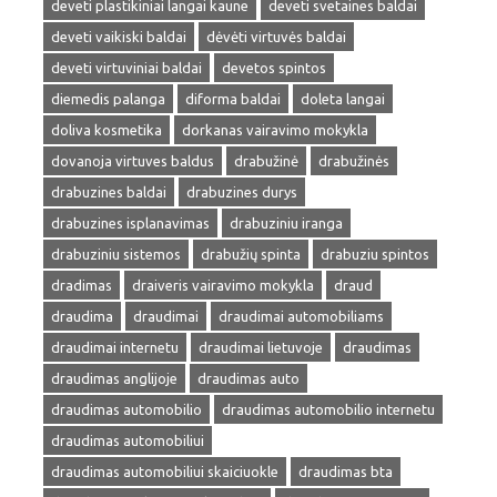
deveti plastikiniai langai kaune
deveti svetaines baldai
deveti vaikiski baldai
dėvėti virtuvės baldai
deveti virtuviniai baldai
devetos spintos
diemedis palanga
diforma baldai
doleta langai
doliva kosmetika
dorkanas vairavimo mokykla
dovanoja virtuves baldus
drabužinė
drabužinės
drabuzines baldai
drabuzines durys
drabuzines isplanavimas
drabuziniu iranga
drabuziniu sistemos
drabužių spinta
drabuziu spintos
dradimas
draiveris vairavimo mokykla
draud
draudima
draudimai
draudimai automobiliams
draudimai internetu
draudimai lietuvoje
draudimas
draudimas anglijoje
draudimas auto
draudimas automobilio
draudimas automobilio internetu
draudimas automobiliui
draudimas automobiliui skaiciuokle
draudimas bta