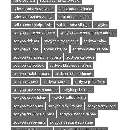
roko sodyba
sales nuoma klaipedoje
sales nuoma vestuvems
salės nuoma vilniuje
sales vestuvems vilniuje
saliu nuoma kaune
saliu nuoma klaipedoje
salių nuoma vilniuje
sodyba
sodyba ant ezero kranto
sodyba ant ezero kranto nuoma
sodyba dviems
sodyba gimtadieniui
sodyba kaime
sodyba kaunas
sodyba kaune
sodyba kauno rajone
sodyba kauno rajone nuoma
sodyba klaipeda
sodyba klaipedoje
sodyba klaipedos rajone
sodyba moletu rajone
sodyba netoli vilniaus
sodyba nuoma
sodyba nuomai
sodyba prie ežero
sodyba prie ezero nuoma
sodyba prie traku
sodyba prie vilniaus
sodyba salia vilniaus
sodyba sventems
sodyba traku rajone
sodyba trakuose
sodyba trakuose nuoma
sodyba utenos rajone
sodyba vestuvems
sodyba vestuvems kaune