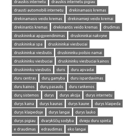
drauskis internetu
drauskis internetu pigiau
drausti automobili internetu
drekinamasis kremas
drekinamasis veido kremas
drekinamieji veido kremai
drekinantis kremas
drekinantis veido kremas
drudimas
druskininkai apgyvendinimas
druskininkai nakvyne
druskininkai spa
druskininkai viesbuciai
druskininkai viesbutis
druskininku poilsio namai
druskininku viesbuciai
druskininku viesbuciai kainos
druskininku viesbutis
duris
duru apvadai
duru centras
durų gamyba
duru ispardavimas
duru kainos
durų pasaulis
duru rankenos
durų sistemos
durys
durys akcija
durys internetu
durys kaina
durys kaunas
durys kaune
durys klaipeda
durys klaipedoje
durys langai
durys lauko
durys pigiau
dvarykščių sodyba
dvieju duru spinta
e draudimas
edraudimas
eko langai