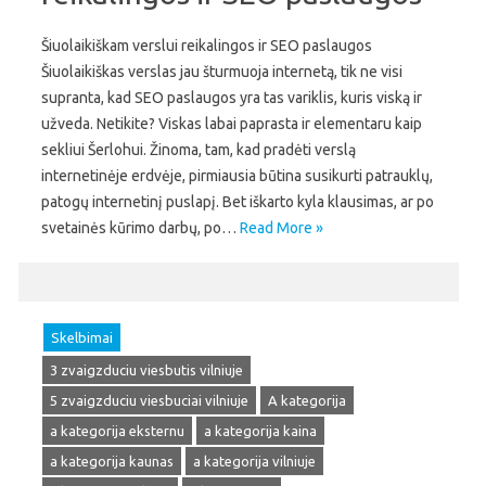
Šiuolaikiškam verslui reikalingos ir SEO paslaugos
Šiuolaikiškas verslas jau šturmuoja internetą, tik ne visi
supranta, kad SEO paslaugos yra tas variklis, kuris viską ir
užveda. Netikite? Viskas labai paprasta ir elementaru kaip
sekliui Šerlohui. Žinoma, tam, kad pradėti verslą
internetinėje erdvėje, pirmiausia būtina susikurti patrauklų,
patogų internetinį puslapį. Bet iškarto kyla klausimas, ar po
svetainės kūrimo darbų, po…
Read More »
Skelbimai
3 zvaigzduciu viesbutis vilniuje
5 zvaigzduciu viesbuciai vilniuje
A kategorija
a kategorija eksternu
a kategorija kaina
a kategorija kaunas
a kategorija vilniuje