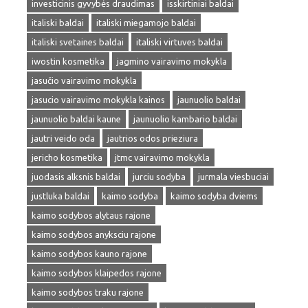
investicinis gyvybės draudimas
isskirtiniai baldai
italiski baldai
italiski miegamojo baldai
italiski svetaines baldai
italiski virtuves baldai
iwostin kosmetika
jagmino vairavimo mokykla
jasučio vairavimo mokykla
jasucio vairavimo mokykla kainos
jaunuolio baldai
jaunuolio baldai kaune
jaunuolio kambario baldai
jautri veido oda
jautrios odos prieziura
jericho kosmetika
jtmc vairavimo mokykla
juodasis alksnis baldai
jurciu sodyba
jurmala viesbuciai
justluka baldai
kaimo sodyba
kaimo sodyba dviems
kaimo sodybos alytaus rajone
kaimo sodybos anyksciu rajone
kaimo sodybos kauno rajone
kaimo sodybos klaipedos rajone
kaimo sodybos traku rajone