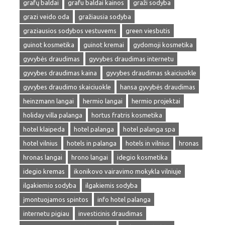
grafų baldai
grafu baldai kainos
graži sodyba
grazi veido oda
gražiausia sodyba
graziausios sodybos vestuvems
green viesbutis
guinot kosmetika
guinot kremai
gydomoji kosmetika
gyvybės draudimas
gyvybes draudimas internetu
gyvybes draudimas kaina
gyvybes draudimas skaiciuokle
gyvybes draudimo skaiciuokle
hansa gyvybės draudimas
heinzmann langai
hermio langai
hermio projektai
holiday villa palanga
hortus fratris kosmetika
hotel klaipeda
hotel palanga
hotel palanga spa
hotel vilnius
hotels in palanga
hotels in vilnius
hronas
hronas langai
hrono langai
idegio kosmetika
idegio kremas
ikonikovo vairavimo mokykla vilniuje
ilgakiemio sodyba
ilgakiemis sodyba
įmontuojamos spintos
info hotel palanga
internetu pigiau
investicinis draudimas