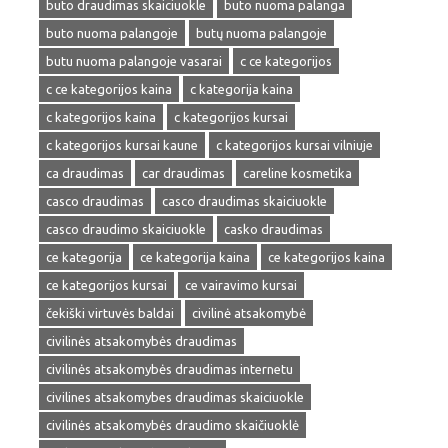
buto draudimas skaiciuokle
buto nuoma palanga
buto nuoma palangoje
butų nuoma palangoje
butu nuoma palangoje vasarai
c ce kategorijos
c ce kategorijos kaina
c kategorija kaina
c kategorijos kaina
c kategorijos kursai
c kategorijos kursai kaune
c kategorijos kursai vilniuje
ca draudimas
car draudimas
careline kosmetika
casco draudimas
casco draudimas skaiciuokle
casco draudimo skaiciuokle
casko draudimas
ce kategorija
ce kategorija kaina
ce kategorijos kaina
ce kategorijos kursai
ce vairavimo kursai
čekiški virtuvės baldai
civilinė atsakomybė
civilinės atsakomybės draudimas
civilinės atsakomybės draudimas internetu
civilines atsakomybes draudimas skaiciuokle
civilinės atsakomybės draudimo skaičiuoklė