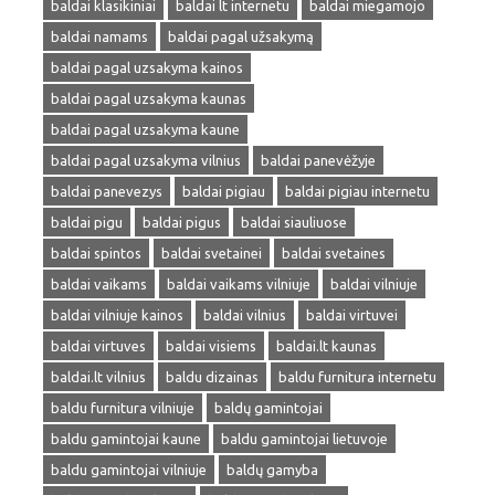
baldai klasikiniai
baldai lt internetu
baldai miegamojo
baldai namams
baldai pagal užsakymą
baldai pagal uzsakyma kainos
baldai pagal uzsakyma kaunas
baldai pagal uzsakyma kaune
baldai pagal uzsakyma vilnius
baldai panevėžyje
baldai panevezys
baldai pigiau
baldai pigiau internetu
baldai pigu
baldai pigus
baldai siauliuose
baldai spintos
baldai svetainei
baldai svetaines
baldai vaikams
baldai vaikams vilniuje
baldai vilniuje
baldai vilniuje kainos
baldai vilnius
baldai virtuvei
baldai virtuves
baldai visiems
baldai.lt kaunas
baldai.lt vilnius
baldu dizainas
baldu furnitura internetu
baldu furnitura vilniuje
baldų gamintojai
baldu gamintojai kaune
baldu gamintojai lietuvoje
baldu gamintojai vilniuje
baldų gamyba