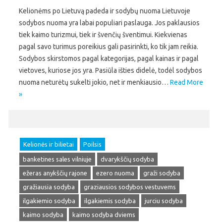
Kelionėms po Lietuvą padeda ir sodybų nuoma Lietuvoje
sodybos nuoma yra labai populiari paslauga. Jos paklausios
tiek kaimo turizmui, tiek ir švenčių šventimui. Kiekvienas
pagal savo turimus poreikius gali pasirinkti, ko tik jam reikia.
Sodybos skirstomos pagal kategorijas, pagal kainas ir pagal
vietoves, kuriose jos yra. Pasiūla išties didelė, todėl sodybos
nuoma neturėtų sukelti jokio, net ir menkiausio…
Read More
»
Kelionės ir bilietai
Poilsis
banketines sales vilniuje
dvarykščių sodyba
ežeras anykščių rajone
ezero nuoma
graži sodyba
gražiausia sodyba
graziausios sodybos vestuvems
ilgakiemio sodyba
ilgakiemis sodyba
jurciu sodyba
kaimo sodyba
kaimo sodyba dviems