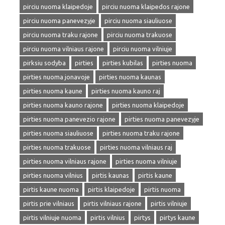
pirciu nuoma klaipedoje
pirciu nuoma klaipedos rajone
pirciu nuoma panevezyje
pirciu nuoma siauliuose
pirciu nuoma traku rajone
pirciu nuoma trakuose
pirciu nuoma vilniaus rajone
pirciu nuoma vilniuje
pirksiu sodyba
pirties
pirties kubilas
pirties nuoma
pirties nuoma jonavoje
pirties nuoma kaunas
pirties nuoma kaune
pirties nuoma kauno raj
pirties nuoma kauno rajone
pirties nuoma klaipedoje
pirties nuoma panevezio rajone
pirties nuoma panevezyje
pirties nuoma siauliuose
pirties nuoma traku rajone
pirties nuoma trakuose
pirties nuoma vilniaus raj
pirties nuoma vilniaus rajone
pirties nuoma vilniuje
pirties nuoma vilnius
pirtis kaunas
pirtis kaune
pirtis kaune nuoma
pirtis klaipedoje
pirtis nuoma
pirtis prie vilniaus
pirtis vilniaus rajone
pirtis vilniuje
pirtis vilniuje nuoma
pirtis vilnius
pirtys
pirtys kaune