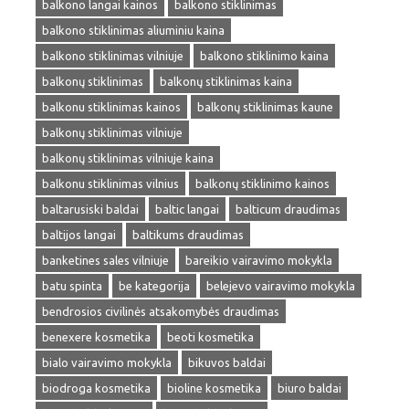
balkono langai kainos
balkono stiklinimas
balkono stiklinimas aliuminiu kaina
balkono stiklinimas vilniuje
balkono stiklinimo kaina
balkonų stiklinimas
balkonų stiklinimas kaina
balkonu stiklinimas kainos
balkonų stiklinimas kaune
balkonų stiklinimas vilniuje
balkonų stiklinimas vilniuje kaina
balkonu stiklinimas vilnius
balkonų stiklinimo kainos
baltarusiski baldai
baltic langai
balticum draudimas
baltijos langai
baltikums draudimas
banketines sales vilniuje
bareikio vairavimo mokykla
batu spinta
be kategorija
belejevo vairavimo mokykla
bendrosios civilinės atsakomybės draudimas
benexere kosmetika
beoti kosmetika
bialo vairavimo mokykla
bikuvos baldai
biodroga kosmetika
bioline kosmetika
biuro baldai