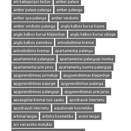
am kategorijos testas
amber palace
amber palace palanga
amber palanga
amber spa palanga
amber viesbutis
amber viesbutis palanga
anglu kalbos kursai kaune
anglu kalbos kursai klaipedoje
anglu kalbos kursai vilniuje
anglu kalbos pamokos
anticeliulitiniai kremai
anticeliulitinis kremas
apartamentai palanga
apartamentai palangoje
apartamentai palangoje nuoma
apartamentai prie juros
apartamentų nuoma palangoje
apgyvendinimas jurmaloje
apgyvendinimas klaipedoje
apgyvendinimas pajuryje
apgyvendinimas palanga
apgyvendinimas palangoje
apgyvendinimas prie juros
apsauginiai kremai nuo saules
apsidrausk internetu
apsidrausti internetu
aquatonale kosmetika
arkiniai langai
artistry kosmetika
aruno langai
arv vairavimo mokykla