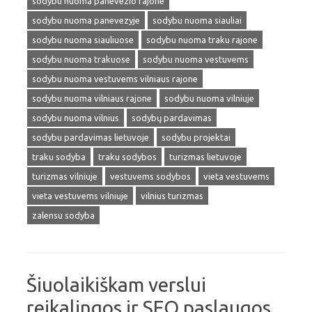
sodybu nuoma panevezio rajone
sodybu nuoma panevezyje
sodybu nuoma siauliai
sodybu nuoma siauliuose
sodybu nuoma traku rajone
sodybu nuoma trakuose
sodybu nuoma vestuvems
sodybu nuoma vestuvems vilniaus rajone
sodybu nuoma vilniaus rajone
sodybu nuoma vilniuje
sodybu nuoma vilnius
sodybų pardavimas
sodybu pardavimas lietuvoje
sodybu projektai
traku sodyba
traku sodybos
turizmas lietuvoje
turizmas vilniuje
vestuvems sodybos
vieta vestuvems
vieta vestuvems vilniuje
vilnius turizmas
zalensu sodyba
Šiuolaikiškam verslui
reikalingos ir SEO paslaugos