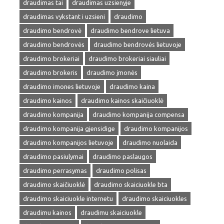
draudimas tai
draudimas uzsienyje
draudimas vykstant i uzsieni
draudimo
draudimo bendrovė
draudimo bendrove lietuva
draudimo bendrovės
draudimo bendrovės lietuvoje
draudimo brokeriai
draudimo brokeriai siauliai
draudimo brokeris
draudimo įmonės
draudimo imones lietuvoje
draudimo kaina
draudimo kainos
draudimo kainos skaičiuoklė
draudimo kompanija
draudimo kompanija compensa
draudimo kompanija gjensidige
draudimo kompanijos
draudimo kompanijos lietuvoje
draudimo nuolaida
draudimo pasiulymai
draudimo paslaugos
draudimo perrasymas
draudimo polisas
draudimo skaičiuoklė
draudimo skaiciuokle bta
draudimo skaiciuokle internetu
draudimo skaiciuokles
draudimu kainos
draudimu skaiciuokle