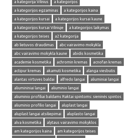
a kategorija Vilnius
a kategorijos
a kategorijos egzaminas
a kategorijos kaina
a kategorijos kursai
a kategorijos kursai kaune
a kategorijos kursai Vilniuje
a kategorijos laikymas
a kategorijos teises
a2 kategorija
ab lietuvos draudimas
abc vairavimo mokykla
abc vairavimo mokykla kaune
abidis kosmetika
academie kosmetika
achromin kremas
acnofan kremas
actipur kremas
akamuti kosmetika
alanga viesbutis
alantas virtuves baldai
alfredo langai
aliuminiai langai
aliumininiai langai
aliuminio langai
aliuminio profiliai baldams Raktai spintoms: sieninės spintos
aliuminio profilio langai
aluplast langai
aluplast langai atsiliepimai
aluplasto langai
alva kosmetika
alytaus vairavimo mokyklos
am kategorijos kaina
am kategorijos teises