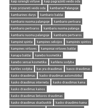
kaip isirengti virtuve
kaip pagrazinti veido oda
kaip priziureti veido oda
kambariai Palangoje
kambarines durys
kambario baldai
kambario nuoma palangoje
kambario pertvara
kambario pertvaros
kambariu nuoma palanga
kambariu nuoma palangoje
kambariu pertvaros
kampinė spinta
kampines sekcijos
kampinės spintos
kampines virtuves
kampiniai virtuves baldai
kanapa baldai
kanebo kosmetika
kanebo sensai kosmetika
karklenu sodyba
karkles sodyba
kas yra draudimas
kasco draudimas
kasko draudimas
kasko draudimas automobiliui
kasko draudimas internetu
kasko draudimas kaina
kasko draudimas kainos
kasko draudimas lietuvos draudimas
kasko draudimas skaičiuoklė
kasko draudimo kaina