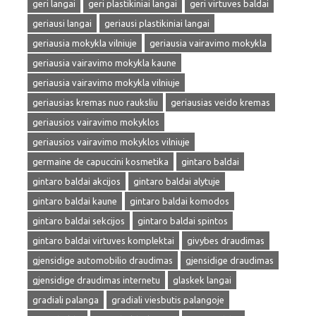
geri langai
geri plastikiniai langai
geri virtuves baldai
geriausi langai
geriausi plastikiniai langai
geriausia mokykla vilniuje
geriausia vairavimo mokykla
geriausia vairavimo mokykla kaune
geriausia vairavimo mokykla vilniuje
geriausias kremas nuo rauksliu
geriausias veido kremas
geriausios vairavimo mokyklos
geriausios vairavimo mokyklos vilniuje
germaine de capuccini kosmetika
gintaro baldai
gintaro baldai akcijos
gintaro baldai alytuje
gintaro baldai kaune
gintaro baldai komodos
gintaro baldai sekcijos
gintaro baldai spintos
gintaro baldai virtuves komplektai
givybes draudimas
gjensidige automobilio draudimas
gjensidige draudimas
gjensidige draudimas internetu
glaskek langai
gradiali palanga
gradiali viesbutis palangoje