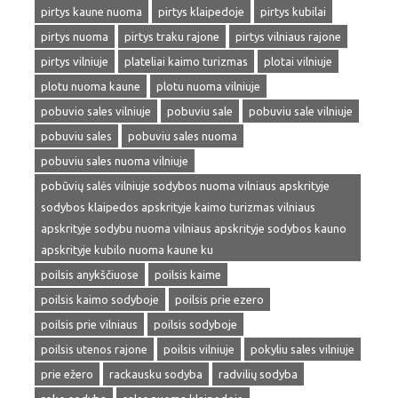
pirtys kaune nuoma
pirtys klaipedoje
pirtys kubilai
pirtys nuoma
pirtys traku rajone
pirtys vilniaus rajone
pirtys vilniuje
plateliai kaimo turizmas
plotai vilniuje
plotu nuoma kaune
plotu nuoma vilniuje
pobuvio sales vilniuje
pobuviu sale
pobuviu sale vilniuje
pobuviu sales
pobuviu sales nuoma
pobuviu sales nuoma vilniuje
pobūvių salės vilniuje sodybos nuoma vilniaus apskrityje
sodybos klaipedos apskrityje kaimo turizmas vilniaus
apskrityje sodybu nuoma vilniaus apskrityje sodybos kauno
apskrityje kubilo nuoma kaune ku
poilsis anykščiuose
poilsis kaime
poilsis kaimo sodyboje
poilsis prie ezero
poilsis prie vilniaus
poilsis sodyboje
poilsis utenos rajone
poilsis vilniuje
pokyliu sales vilniuje
prie ežero
rackausku sodyba
radvilių sodyba