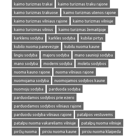
kaimo turizmas trakai
kaimo turizmas traku rajone
kaimo turizmas trakuose
kaimo turizmas utenos rajone
kaimo turizmas vilniaus rajone
kaimo turizmas vilniuje
kaimo turizmas vilnius
kaimo turizmas žemaitijoje
karklenu sodyba
karkles sodyba
kubilai pirtys
kubilo nuoma panevezyje
kubilu nuoma kaune
lingiu sodyba
majoru sodyba
mano saunioji sodyba
mano sodyba
moderni sodyba
moletu sodybos
nuoma kauno rajone
nuoma vilniaus rajone
nuomojama sodyba
nuomojamos sodybos kaune
nuomoju sodyba
parduoda sodyba
parduodamos sodybos prie ezero
parduodamos sodybos vilniaus rajone
parduodu sodyba vilniaus rajone
patalpos vestuvems
patalpu nuoma vakareliams vilniuje
patalpų nuoma vilniuje
pirčių nuoma
pirciu nuoma kaune
pirciu nuoma klaipeda