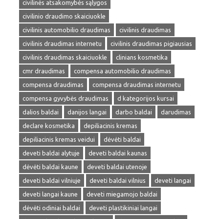
civilinės atsakomybės sąlygos
civilinio draudimo skaiciuokle
civilinis automobilio draudimas
civilinis draudimas
civilinis draudimas internetu
civilinis draudimas pigiausias
civilinis draudimas skaiciuokle
clinians kosmetika
cmr draudimas
compensa automobilio draudimas
compensa draudimas
compensa draudimas internetu
compensa gyvybės draudimas
d kategorijos kursai
dalios baldai
danijos langai
darbo baldai
darudimas
declare kosmetika
depiliacinis kremas
depiliacinis kremas veidui
dėvėti baldai
deveti baldai alytuje
deveti baldai kaunas
dėvėti baldai kaune
deveti baldai utenoje
deveti baldai vilniuje
deveti baldai vilnius
deveti langai
deveti langai kaune
deveti miegamojo baldai
dėvėti odiniai baldai
deveti plastikiniai langai