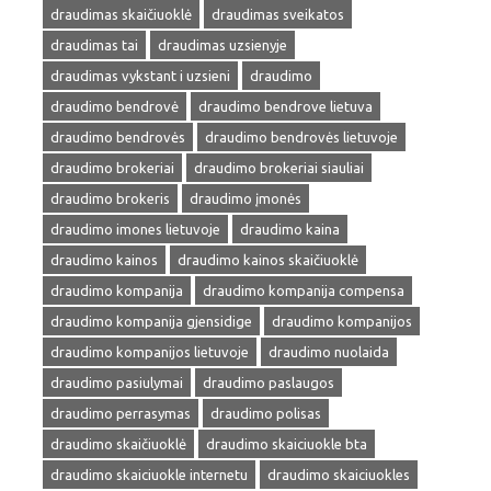
draudimas skaičiuoklė
draudimas sveikatos
draudimas tai
draudimas uzsienyje
draudimas vykstant i uzsieni
draudimo
draudimo bendrovė
draudimo bendrove lietuva
draudimo bendrovės
draudimo bendrovės lietuvoje
draudimo brokeriai
draudimo brokeriai siauliai
draudimo brokeris
draudimo įmonės
draudimo imones lietuvoje
draudimo kaina
draudimo kainos
draudimo kainos skaičiuoklė
draudimo kompanija
draudimo kompanija compensa
draudimo kompanija gjensidige
draudimo kompanijos
draudimo kompanijos lietuvoje
draudimo nuolaida
draudimo pasiulymai
draudimo paslaugos
draudimo perrasymas
draudimo polisas
draudimo skaičiuoklė
draudimo skaiciuokle bta
draudimo skaiciuokle internetu
draudimo skaiciuokles