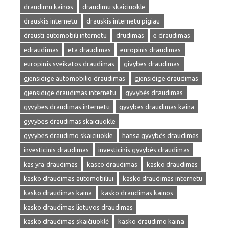
draudimu kainos
draudimu skaiciuokle
drauskis internetu
drauskis internetu pigiau
drausti automobili internetu
drudimas
e draudimas
edraudimas
eta draudimas
europinis draudimas
europinis sveikatos draudimas
givybes draudimas
gjensidige automobilio draudimas
gjensidige draudimas
gjensidige draudimas internetu
gyvybės draudimas
gyvybes draudimas internetu
gyvybes draudimas kaina
gyvybes draudimas skaiciuokle
gyvybes draudimo skaiciuokle
hansa gyvybės draudimas
investicinis draudimas
investicinis gyvybės draudimas
kas yra draudimas
kasco draudimas
kasko draudimas
kasko draudimas automobiliui
kasko draudimas internetu
kasko draudimas kaina
kasko draudimas kainos
kasko draudimas lietuvos draudimas
kasko draudimas skaičiuoklė
kasko draudimo kaina