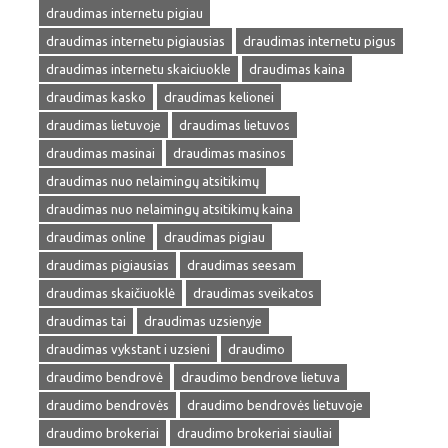
draudimas internetu pigiau
draudimas internetu pigiausias
draudimas internetu pigus
draudimas internetu skaiciuokle
draudimas kaina
draudimas kasko
draudimas kelionei
draudimas lietuvoje
draudimas lietuvos
draudimas masinai
draudimas masinos
draudimas nuo nelaimingų atsitikimų
draudimas nuo nelaimingų atsitikimų kaina
draudimas online
draudimas pigiau
draudimas pigiausias
draudimas seesam
draudimas skaičiuoklė
draudimas sveikatos
draudimas tai
draudimas uzsienyje
draudimas vykstant i uzsieni
draudimo
draudimo bendrovė
draudimo bendrove lietuva
draudimo bendrovės
draudimo bendrovės lietuvoje
draudimo brokeriai
draudimo brokeriai siauliai