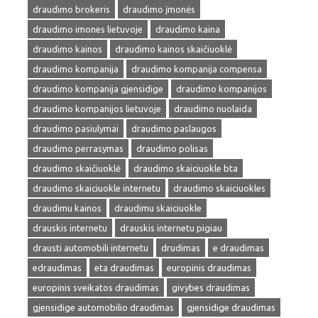
draudimo brokeris
draudimo įmonės
draudimo imones lietuvoje
draudimo kaina
draudimo kainos
draudimo kainos skaičiuoklė
draudimo kompanija
draudimo kompanija compensa
draudimo kompanija gjensidige
draudimo kompanijos
draudimo kompanijos lietuvoje
draudimo nuolaida
draudimo pasiulymai
draudimo paslaugos
draudimo perrasymas
draudimo polisas
draudimo skaičiuoklė
draudimo skaiciuokle bta
draudimo skaiciuokle internetu
draudimo skaiciuokles
draudimu kainos
draudimu skaiciuokle
drauskis internetu
drauskis internetu pigiau
drausti automobili internetu
drudimas
e draudimas
edraudimas
eta draudimas
europinis draudimas
europinis sveikatos draudimas
givybes draudimas
gjensidige automobilio draudimas
gjensidige draudimas