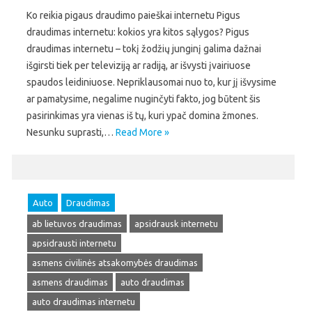
Ko reikia pigaus draudimo paieškai internetu Pigus
draudimas internetu: kokios yra kitos sąlygos? Pigus
draudimas internetu – tokį žodžių junginį galima dažnai
išgirsti tiek per televiziją ar radiją, ar išvysti įvairiuose
spaudos leidiniuose. Nepriklausomai nuo to, kur jį išvysime
ar pamatysime, negalime nuginčyti fakto, jog būtent šis
pasirinkimas yra vienas iš tų, kuri ypač domina žmones.
Nesunku suprasti,…
Read More »
Auto
Draudimas
ab lietuvos draudimas
apsidrausk internetu
apsidrausti internetu
asmens civilinės atsakomybės draudimas
asmens draudimas
auto draudimas
auto draudimas internetu