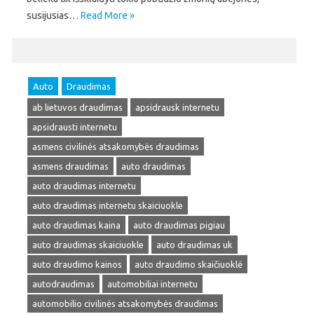
susijusias…
Read More »
Auto
Draudimas
ab lietuvos draudimas
apsidrausk internetu
apsidrausti internetu
asmens civilinės atsakomybės draudimas
asmens draudimas
auto draudimas
auto draudimas internetu
auto draudimas internetu skaiciuokle
auto draudimas kaina
auto draudimas pigiau
auto draudimas skaiciuokle
auto draudimas uk
auto draudimo kainos
auto draudimo skaičiuoklė
autodraudimas
automobiliai internetu
automobilio civilinės atsakomybės draudimas