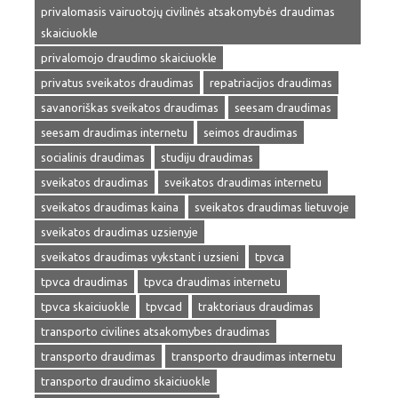
privalomasis vairuotojų civilinės atsakomybės draudimas
skaiciuokle
privalomojo draudimo skaiciuokle
privatus sveikatos draudimas
repatriacijos draudimas
savanoriškas sveikatos draudimas
seesam draudimas
seesam draudimas internetu
seimos draudimas
socialinis draudimas
studiju draudimas
sveikatos draudimas
sveikatos draudimas internetu
sveikatos draudimas kaina
sveikatos draudimas lietuvoje
sveikatos draudimas uzsienyje
sveikatos draudimas vykstant i uzsieni
tpvca
tpvca draudimas
tpvca draudimas internetu
tpvca skaiciuokle
tpvcad
traktoriaus draudimas
transporto civilines atsakomybes draudimas
transporto draudimas
transporto draudimas internetu
transporto draudimo skaiciuokle