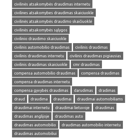
civilinės atsakomybės draudimas internetu
civilines atsakomybes draudimas skaiciuokle
civilinės atsakomybės draudimo skaičiuoklė
civilinės atsakomybės sąlygos
civilinio draudimo skaiciuokle
civilinis automobilio draudimas
civilinis draudimas
civilinis draudimas internetu
civilinis draudimas pigiausias
civilinis draudimas skaiciuokle
cmr draudimas
compensa automobilio draudimas
compensa draudimas
compensa draudimas internetu
compensa gyvybės draudimas
darudimas
dradimas
draud
draudima
draudimai
draudimai automobiliams
draudimai internetu
draudimai lietuvoje
draudimas
draudimas anglijoje
draudimas auto
draudimas automobilio
draudimas automobilio internetu
draudimas automobiliui