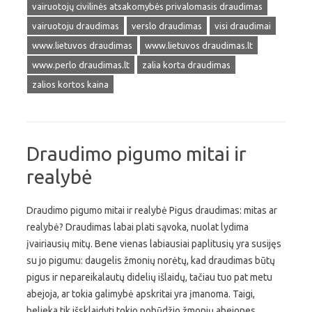
vairuotojų civilinės atsakomybės privalomasis draudimas
vairuotoju draudimas
verslo draudimas
visi draudimai
www.lietuvos draudimas
www.lietuvos draudimas.lt
www.perlo draudimas.lt
zalia korta draudimas
zalios kortos kaina
Draudimo pigumo mitai ir
realybė
Draudimo pigumo mitai ir realybė Pigus draudimas: mitas ar
realybė? Draudimas labai plati sąvoka, nuolat lydima
įvairiausių mitų. Bene vienas labiausiai paplitusių yra susijęs
su jo pigumu: daugelis žmonių norėtų, kad draudimas būtų
pigus ir nepareikalautų didelių išlaidų, tačiau tuo pat metu
abejoja, ar tokia galimybė apskritai yra įmanoma. Taigi,
belieka tik išsklaidyti tokio pobūdžio žmonių abejones,