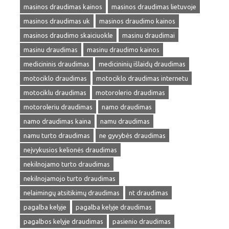
masinos draudimas kainos
masinos draudimas lietuvoje
masinos draudimas uk
masinos draudimo kainos
masinos draudimo skaiciuokle
masinu draudimai
masinu draudimas
masinu draudimo kainos
medicininis draudimas
medicininių išlaidų draudimas
motociklo draudimas
motociklo draudimas internetu
motociklu draudimas
motorolerio draudimas
motoroleriu draudimas
namo draudimas
namo draudimas kaina
namu draudimas
namu turto draudimas
ne gyvybės draudimas
neįvykusios kelionės draudimas
nekilnojamo turto draudimas
nekilnojamojo turto draudimas
nelaimingų atsitikimų draudimas
nt draudimas
pagalba kelyje
pagalba kelyje draudimas
pagalbos kelyje draudimas
pasienio draudimas