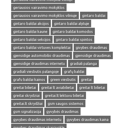
geriausios vairavimo mokyklos
geriausios vairavimo mokyklos vilniuje
gintaro baldai
gintaro baldai akcijos
gintaro baldai alytuje
gintaro baldai kaune
gintaro baldai komodos
gintaro baldai sekcijos
gintaro baldai spintos
gintaro baldai virtuves komplektai
givybes draudimas
gjensidige automobilio draudimas
gjensidige draudimas
gjensidige draudimas internetu
gradiali palanga
gradiali viesbutis palangoje
grafų baldai
grafu baldai kainos
green viesbutis
greitai
greitai bilietai
greitai lt aviabilietai
greitai lt bilietai
greitai skrydziai
greitai.lt lektuvu bilietai
greitai.lt skrydžiai
gsm saugos sistemos
gsm signalizacija
gyvybės draudimas
gyvybes draudimas internetu
gyvybes draudimas kaina
gyvybes draudimas skaiciuokle