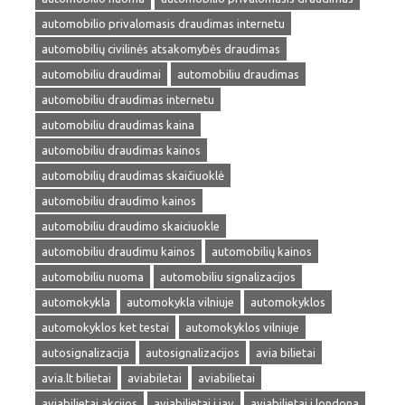
automobilio privalomasis draudimas internetu
automobilių civilinės atsakomybės draudimas
automobiliu draudimai
automobiliu draudimas
automobiliu draudimas internetu
automobiliu draudimas kaina
automobiliu draudimas kainos
automobilių draudimas skaičiuoklė
automobiliu draudimo kainos
automobiliu draudimo skaiciuokle
automobiliu draudimu kainos
automobilių kainos
automobiliu nuoma
automobiliu signalizacijos
automokykla
automokykla vilniuje
automokyklos
automokyklos ket testai
automokyklos vilniuje
autosignalizacija
autosignalizacijos
avia bilietai
avia.lt bilietai
aviabiletai
aviabilietai
aviabilietai akcijos
aviabilietai i jav
aviabilietai i londona