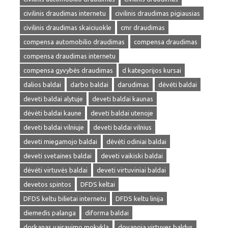
civilinis draudimas internetu
civilinis draudimas pigiausias
civilinis draudimas skaiciuokle
cmr draudimas
compensa automobilio draudimas
compensa draudimas
compensa draudimas internetu
compensa gyvybės draudimas
d kategorijos kursai
dalios baldai
darbo baldai
darudimas
dėvėti baldai
deveti baldai alytuje
deveti baldai kaunas
dėvėti baldai kaune
deveti baldai utenoje
deveti baldai vilniuje
deveti baldai vilnius
deveti miegamojo baldai
dėvėti odiniai baldai
deveti svetaines baldai
deveti vaikiski baldai
dėvėti virtuvės baldai
deveti virtuviniai baldai
devetos spintos
DFDS keltai
DFDS keltu bilietai internetu
DFDS keltu linija
diemedis palanga
diforma baldai
dorkanas vairavimo mokykla
dovanoja virtuves baldus