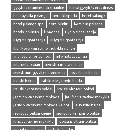
gyvybes draudimo skaiciuokle
hansa gyvybės draudimas
holiday villa palanga
hotel klaipeda
hotel palanga
hotel palanga spa
hotel vilnius
hotels in palanga
hotels in vilnius
i londona
I lygio signalizacija
II lygio signalizacija
III lygio signalizacija
ikonikovo vairavimo mokykla vilniuje
įmontuojamos spintos
info hotel palanga
internetu pigiau
investicinis draudimas
investicinis gyvybės draudimas
isskirtiniai baldai
italiski baldai
italiski miegamojo baldai
italiski svetaines baldai
italiski virtuves baldai
jagmino vairavimo mokykla
jasučio vairavimo mokykla
jasucio vairavimo mokykla kainos
jaunuolio baldai
jaunuolio baldai kaune
jaunuolio kambario baldai
jtmc vairavimo mokykla
juodasis alksnis baldai
jurmala viesbuciai
justluka baldai