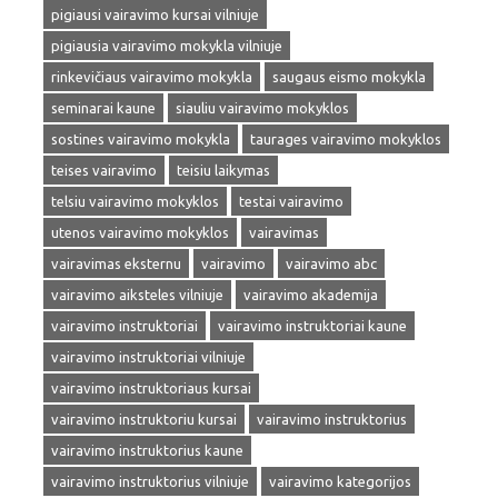
pigiausi vairavimo kursai vilniuje
pigiausia vairavimo mokykla vilniuje
rinkevičiaus vairavimo mokykla
saugaus eismo mokykla
seminarai kaune
siauliu vairavimo mokyklos
sostines vairavimo mokykla
taurages vairavimo mokyklos
teises vairavimo
teisiu laikymas
telsiu vairavimo mokyklos
testai vairavimo
utenos vairavimo mokyklos
vairavimas
vairavimas eksternu
vairavimo
vairavimo abc
vairavimo aiksteles vilniuje
vairavimo akademija
vairavimo instruktoriai
vairavimo instruktoriai kaune
vairavimo instruktoriai vilniuje
vairavimo instruktoriaus kursai
vairavimo instruktoriu kursai
vairavimo instruktorius
vairavimo instruktorius kaune
vairavimo instruktorius vilniuje
vairavimo kategorijos