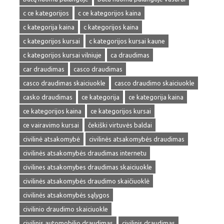
c ce kategorijos
c ce kategorijos kaina
c kategorija kaina
c kategorijos kaina
c kategorijos kursai
c kategorijos kursai kaune
c kategorijos kursai vilniuje
ca draudimas
car draudimas
casco draudimas
casco draudimas skaiciuokle
casco draudimo skaiciuokle
casko draudimas
ce kategorija
ce kategorija kaina
ce kategorijos kaina
ce kategorijos kursai
ce vairavimo kursai
čekiški virtuvės baldai
civilinė atsakomybė
civilinės atsakomybės draudimas
civilinės atsakomybės draudimas internetu
civilines atsakomybes draudimas skaiciuokle
civilinės atsakomybės draudimo skaičiuoklė
civilinės atsakomybės sąlygos
civilinio draudimo skaiciuokle
civilinis automobilio draudimas
civilinis draudimas