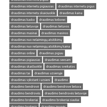
draudimas internetu pigiausias
draudimas internetu pigus
draudimas internetu skaiciuokle
draudimas kaina
draudimas kasko
draudimas kelionei
draudimas lietuvoje
draudimas lietuvos
draudimas masinai
draudimas masinos
draudimas nuo nelaimingų atsitikimų
draudimas nuo nelaimingų atsitikimų kaina
draudimas online
draudimas pigiau
draudimas pigiausias
draudimas seesam
draudimas skaičiuoklė
draudimas sveikatos
draudimas tai
draudimas uzsienyje
draudimas vykstant i uzsieni
draudimo
draudimo bendrovė
draudimo bendrove lietuva
draudimo bendrovės
draudimo bendrovės lietuvoje
draudimo brokeriai
draudimo brokeriai siauliai
draudimo brokeris
draudimo įmonės