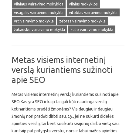
vilniaus vairavimo mokyklos
vilnius mokyklos
visagalis vairavimo mokykla
vitoldas vairavimo mokykla
vrc vairavimo mokykla
zebras vairavimo mokykla
žukausko vairavimo mokykla
zulio vairavimo mokykla
Metas visiems internetinį
verslą kuriantiems sužinoti
apie SEO
Metas visiems internetinį verslą kuriantiems sužinoti apie
SEO Kas yra SEO ir kaip tai gali būti naudinga verslą
ketinantiems pradėti žmonėms? Vis daugiau ir daugiau
žmonių nori pradėti dirbti sau, t.y., jei ne sukurti didelės
apimties verslą, tai bent susikurti svajonių darbo vietą sau,
kuri taip pat prilygsta verslui, nors ir labai mažos apimties.