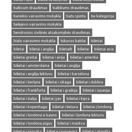
balticum draudimas
baltikums draudimas
bareikio vairavimo mokykla
batu spinta
be kategorija
belejevo vairavimo mokykla
bendrosios civilinės atsakomybės draudimas
bialo vairavimo mokykla
bikuvos baldai
bileitai
biletai
biletai i anglija
biletailt
bilietai
bilietai avia
bilietai greitai
bilietai i airija
bilietai i amerika
bilietai i amsterdama
bilietai i anglija
bilietai i anglija lektuvu
bilietai i barselona
bilietai i berlyna
bilietai i cikaga
bilietai i dublina
bilietai i frankfurta
bilietai i graikija
bilietai i ispanija
bilietai i italija
bilietai į jav
bilietai i kipra
bilietai i kopenhaga
bilietai i lietuva
bilietai į londoną
bilietai i londona is kauno
bilietai i londona lektuvu
bilietai i londona pigus
bilietai i maskva
bilietai i niujorka
bilietai i norvegija
bilietai i olandija