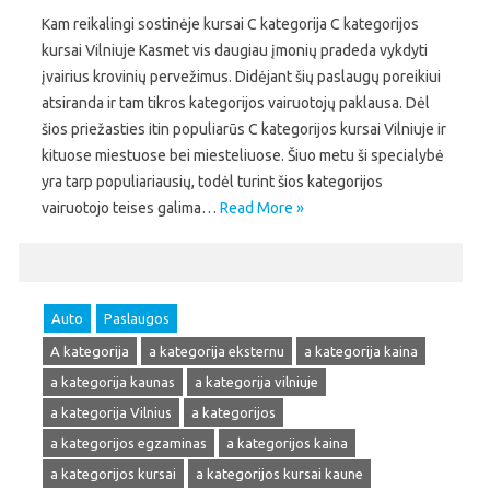
Kam reikalingi sostinėje kursai C kategorija C kategorijos
kursai Vilniuje Kasmet vis daugiau įmonių pradeda vykdyti
įvairius krovinių pervežimus. Didėjant šių paslaugų poreikiui
atsiranda ir tam tikros kategorijos vairuotojų paklausa. Dėl
šios priežasties itin populiarūs C kategorijos kursai Vilniuje ir
kituose miestuose bei miesteliuose. Šiuo metu ši specialybė
yra tarp populiariausių, todėl turint šios kategorijos
vairuotojo teises galima…
Read More »
Auto
Paslaugos
A kategorija
a kategorija eksternu
a kategorija kaina
a kategorija kaunas
a kategorija vilniuje
a kategorija Vilnius
a kategorijos
a kategorijos egzaminas
a kategorijos kaina
a kategorijos kursai
a kategorijos kursai kaune