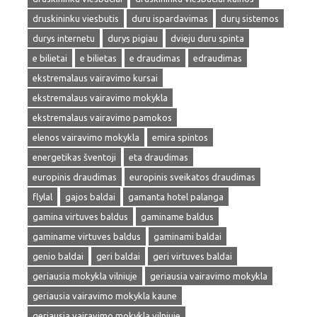
druskininku viesbutis
duru ispardavimas
durų sistemos
durys internetu
durys pigiau
dvieju duru spinta
e bilietai
e bilietas
e draudimas
edraudimas
ekstremalaus vairavimo kursai
ekstremalaus vairavimo mokykla
ekstremalaus vairavimo pamokos
elenos vairavimo mokykla
emira spintos
energetikas šventoji
eta draudimas
europinis draudimas
europinis sveikatos draudimas
flylal
gajos baldai
gamanta hotel palanga
gamina virtuves baldus
gaminame baldus
gaminame virtuves baldus
gaminami baldai
genio baldai
geri baldai
geri virtuves baldai
geriausia mokykla vilniuje
geriausia vairavimo mokykla
geriausia vairavimo mokykla kaune
geriausia vairavimo mokykla vilniuje