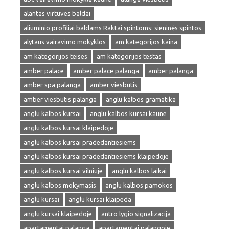
alantas virtuves baldai
aliuminio profiliai baldams Raktai spintoms: sieninės spintos
alytaus vairavimo mokyklos
am kategorijos kaina
am kategorijos teises
am kategorijos testas
amber palace
amber palace palanga
amber palanga
amber spa palanga
amber viesbutis
amber viesbutis palanga
anglu kalbos gramatika
anglu kalbos kursai
anglu kalbos kursai kaune
anglu kalbos kursai klaipedoje
anglu kalbos kursai pradedantiesiems
anglu kalbos kursai pradedantiesiems klaipedoje
anglu kalbos kursai vilniuje
anglu kalbos laikai
anglu kalbos mokymasis
anglu kalbos pamokos
anglu kursai
anglu kursai klaipeda
anglu kursai klaipedoje
antro lygio signalizacija
apartamentai palanga
apartamentai palangoje