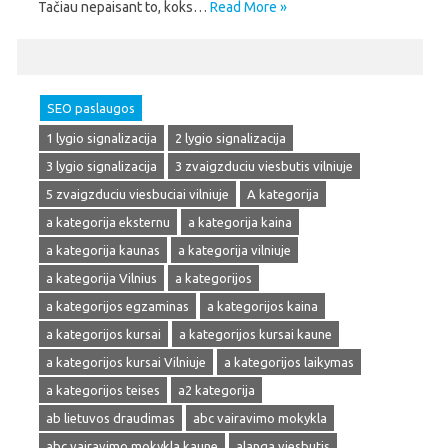
Tačiau nepaisant to, koks…
Read More »
SEO paslaugos
1 lygio signalizacija
2 lygio signalizacija
3 lygio signalizacija
3 zvaigzduciu viesbutis vilniuje
5 zvaigzduciu viesbuciai vilniuje
A kategorija
a kategorija eksternu
a kategorija kaina
a kategorija kaunas
a kategorija vilniuje
a kategorija Vilnius
a kategorijos
a kategorijos egzaminas
a kategorijos kaina
a kategorijos kursai
a kategorijos kursai kaune
a kategorijos kursai Vilniuje
a kategorijos laikymas
a kategorijos teises
a2 kategorija
ab lietuvos draudimas
abc vairavimo mokykla
abc vairavimo mokykla kaune
alanga viesbutis