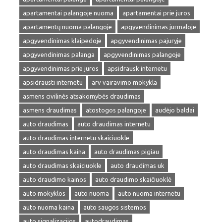
apartamentai palangoje nuoma
apartamentai prie juros
apartamentų nuoma palangoje
apgyvendinimas jurmaloje
apgyvendinimas klaipedoje
apgyvendinimas pajuryje
apgyvendinimas palanga
apgyvendinimas palangoje
apgyvendinimas prie juros
apsidrausk internetu
apsidrausti internetu
arv vairavimo mokykla
asmens civilinės atsakomybės draudimas
asmens draudimas
atostogos palangoje
audėjo baldai
auto draudimas
auto draudimas internetu
auto draudimas internetu skaiciuokle
auto draudimas kaina
auto draudimas pigiau
auto draudimas skaiciuokle
auto draudimas uk
auto draudimo kainos
auto draudimo skaičiuoklė
auto mokyklos
auto nuoma
auto nuoma internetu
auto nuoma kaina
auto saugos sistemos
auto signalizacijos
autodraudimas