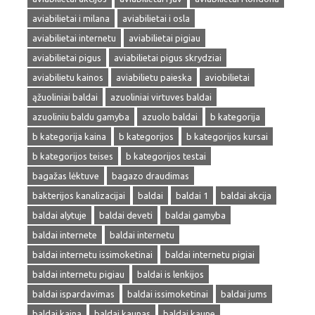
aviabilietai i milana
aviabilietai i osla
aviabilietai internetu
aviabilietai pigiau
aviabilietai pigus
aviabilietai pigus skrydziai
aviabilietu kainos
aviabilietu paieska
aviobilietai
ąžuoliniai baldai
azuoliniai virtuves baldai
azuoliniu baldu gamyba
azuolo baldai
b kategorija
b kategorija kaina
b kategorijos
b kategorijos kursai
b kategorijos teises
b kategorijos testai
bagažas lėktuve
bagazo draudimas
bakterijos kanalizacijai
baldai
baldai 1
baldai akcija
baldai alytuje
baldai deveti
baldai gamyba
baldai internete
baldai internetu
baldai internetu issimoketinai
baldai internetu pigiai
baldai internetu pigiau
baldai is lenkijos
baldai ispardavimas
baldai issimoketinai
baldai jums
baldai kaina
baldai kaunas
baldai kaune