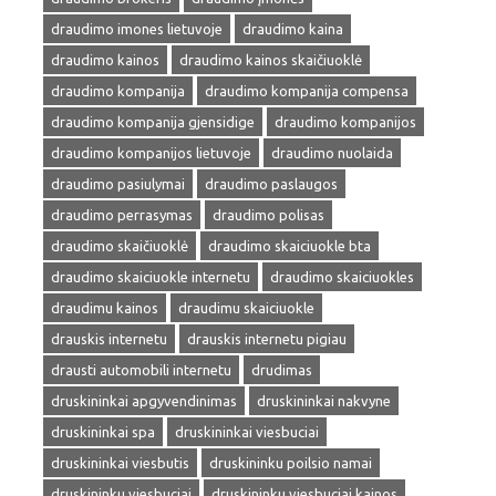
draudimo imones lietuvoje
draudimo kaina
draudimo kainos
draudimo kainos skaičiuoklė
draudimo kompanija
draudimo kompanija compensa
draudimo kompanija gjensidige
draudimo kompanijos
draudimo kompanijos lietuvoje
draudimo nuolaida
draudimo pasiulymai
draudimo paslaugos
draudimo perrasymas
draudimo polisas
draudimo skaičiuoklė
draudimo skaiciuokle bta
draudimo skaiciuokle internetu
draudimo skaiciuokles
draudimu kainos
draudimu skaiciuokle
drauskis internetu
drauskis internetu pigiau
drausti automobili internetu
drudimas
druskininkai apgyvendinimas
druskininkai nakvyne
druskininkai spa
druskininkai viesbuciai
druskininkai viesbutis
druskininku poilsio namai
druskininku viesbuciai
druskininku viesbuciai kainos