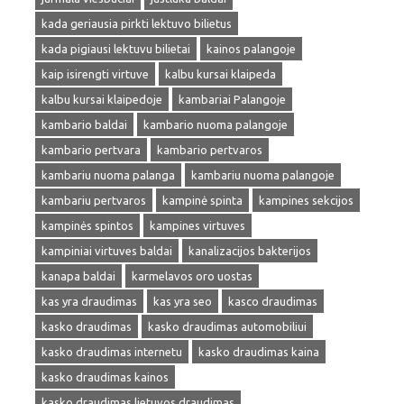
kada geriausia pirkti lektuvo bilietus
kada pigiausi lektuvu bilietai
kainos palangoje
kaip isirengti virtuve
kalbu kursai klaipeda
kalbu kursai klaipedoje
kambariai Palangoje
kambario baldai
kambario nuoma palangoje
kambario pertvara
kambario pertvaros
kambariu nuoma palanga
kambariu nuoma palangoje
kambariu pertvaros
kampinė spinta
kampines sekcijos
kampinės spintos
kampines virtuves
kampiniai virtuves baldai
kanalizacijos bakterijos
kanapa baldai
karmelavos oro uostas
kas yra draudimas
kas yra seo
kasco draudimas
kasko draudimas
kasko draudimas automobiliui
kasko draudimas internetu
kasko draudimas kaina
kasko draudimas kainos
kasko draudimas lietuvos draudimas