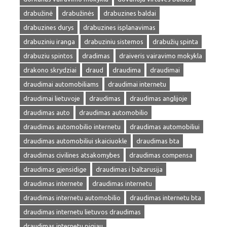
drabužinė
drabužinės
drabuzines baldai
drabuzines durys
drabuzines isplanavimas
drabuziniu iranga
drabuziniu sistemos
drabužių spinta
drabuziu spintos
dradimas
draiveris vairavimo mokykla
drakono skrydziai
draud
draudima
draudimai
draudimai automobiliams
draudimai internetu
draudimai lietuvoje
draudimas
draudimas anglijoje
draudimas auto
draudimas automobilio
draudimas automobilio internetu
draudimas automobiliui
draudimas automobiliui skaiciuokle
draudimas bta
draudimas civilines atsakomybes
draudimas compensa
draudimas gjensidige
draudimas i baltarusija
draudimas internete
draudimas internetu
draudimas internetu automobilio
draudimas internetu bta
draudimas internetu lietuvos draudimas
draudimas internetu pigiau