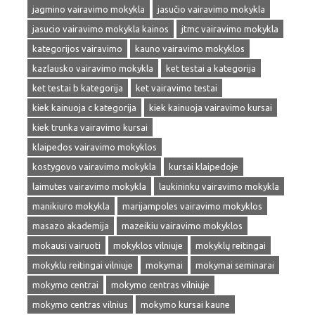
jagmino vairavimo mokykla
jasučio vairavimo mokykla
jasucio vairavimo mokykla kainos
jtmc vairavimo mokykla
kategorijos vairavimo
kauno vairavimo mokyklos
kazlausko vairavimo mokykla
ket testai a kategorija
ket testai b kategorija
ket vairavimo testai
kiek kainuoja c kategorija
kiek kainuoja vairavimo kursai
kiek trunka vairavimo kursai
klaipedos vairavimo mokyklos
kostygovo vairavimo mokykla
kursai klaipedoje
laimutes vairavimo mokykla
laukininku vairavimo mokykla
manikiuro mokykla
marijampoles vairavimo mokyklos
masazo akademija
mazeikiu vairavimo mokyklos
mokausi vairuoti
mokyklos vilniuje
mokyklų reitingai
mokyklu reitingai vilniuje
mokymai
mokymai seminarai
mokymo centrai
mokymo centras vilniuje
mokymo centras vilnius
mokymo kursai kaune