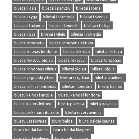
bilietai i osla
bilietai i paryziu
bilietai i roma
bilietai i ryga
bilietai i stambula
bilietai i svedija
bilietai i tailanda
bilietai i tenerife
bilietai i turkija
bilietai i usa
bilietai i vilniu
bilietai i vokietija
bilietai internetu
bilietai internetu lektuvu
bilietai kaunas londonas
bilietai lektuvo
bilietai lėktuvu
bilietai lektuvu pigiau
bilietai lektuvui
bilietai londonas
bilietai londonas vilnius
bilietai pigiau
bilietai pigus
bilietai pigus skrydziai
bilietai skrydziai
bilietai traukiniu
bilietai vilnius londonas
bilietas i londona
bilietų kainos
bilietu kainos i anglija
bilietu kainos i londona
bilietu kainos lektuvu
bilietu paieska
bilietų pasaulis
bilietu pirkimas internetu
bilietu rezervavimas
bilietu uzsakymas
biuro baldai
biuro baldai kaunas
biuro baldai kaune
biuro baldai klaipeda
biuro baldai vilniuje
biuro baldai vilnius