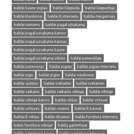
baldai kaune pigiau
baldai klaipeda
baldai klaipedoje
baldai klasikiniai
baldai lt internetu
baldai miegamojo
baldai namams
baldai pagal užsakymą
baldai pagal uzsakyma kainos
baldai pagal uzsakyma kaunas
baldai pagal uzsakyma kaune
baldai pagal uzsakyma vilnius
baldai panevėžyje
baldai panevezys
baldai pigiau
baldai pigiau internetu
baldai pigu
baldai pigus
baldai siauliuose
baldai spintos
baldai svetainei
baldai svetaines
baldai vaikams
baldai vaikams vilniuje
baldai vilniuje
baldai vilniuje kainos
baldai vilnius
baldai virtuvei
baldai virtuves
baldai visiems
baldai.lt kaunas
baldai.lt vilnius
baldu dizainas
baldu furnitura internetu
baldu furnitura vilniuje
baldų gamintojai
baldu gamintojai kaune
baldu gamintojai lietuvoje