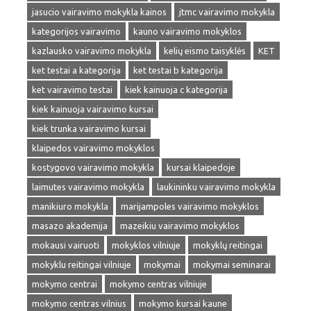
jasucio vairavimo mokykla kainos
jtmc vairavimo mokykla
kategorijos vairavimo
kauno vairavimo mokyklos
kazlausko vairavimo mokykla
kelių eismo taisyklės
KET
ket testai a kategorija
ket testai b kategorija
ket vairavimo testai
kiek kainuoja c kategorija
kiek kainuoja vairavimo kursai
kiek trunka vairavimo kursai
klaipedos vairavimo mokyklos
kostygovo vairavimo mokykla
kursai klaipedoje
laimutes vairavimo mokykla
laukininku vairavimo mokykla
manikiuro mokykla
marijampoles vairavimo mokyklos
masazo akademija
mazeikiu vairavimo mokyklos
mokausi vairuoti
mokyklos vilniuje
mokyklų reitingai
mokyklu reitingai vilniuje
mokymai
mokymai seminarai
mokymo centrai
mokymo centras vilniuje
mokymo centras vilnius
mokymo kursai kaune