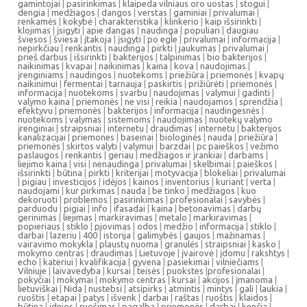
gamintojai
|
pasirinkimas
|
klaipeda vilniaus oro uostas
|
stogui
|
dengia
|
medžiagos
|
dangos
|
verstas
|
gaminiai
|
privalumai
|
renkamės
|
kokybė
|
charakteristika
|
klinkerio
|
kaip išsirinkti
|
klojimas
|
įsigyti
|
apie dangas
|
naudinga
|
populiari
|
daugiau
šviesos
|
šviesa
|
įtakoja
|
įsigyti
|
po egle
|
privalumai
|
informacija
|
nepirkčiau
|
renkantis
|
naudinga
|
pirkti
|
jaukumas
|
privalumai
|
prieš darbus
|
išsirinkti
|
bakterijos
|
talpinimas
|
bio bakterijos
|
naikinimas
|
kvapai
|
naikinimas
|
kaina
|
kova
|
naudojimas
|
įrenginiams
|
naudingos
|
nuotekoms
|
priežiūra
|
priemonės
|
kvapų
naikinimui
|
fermentai
|
tarnauja
|
paskirtis
|
prižiūrėti
|
priemonės
|
informacija
|
nuotekoms
|
svarbu
|
naudojimas
|
valymui
|
gadinti
|
valymo kaina
|
priemonės
|
ne visi
|
reikia
|
naudojamos
|
sprendžia
|
efektyvu
|
priemonės
|
bakterijos
|
informacija
|
naudingesnės
|
nuotekoms
|
valymas
|
sistemoms
|
naudojimas
|
nuotekų valymo
įrenginiai
|
straipsniai
|
internetu
|
draudimas
|
internetu
|
bakterijos
kanalizacijai
|
priemones
|
baseinai
|
biologinės
|
nauda
|
priežiūra
|
priemonės
|
skirtos valyti
|
valymui
|
barzdai
|
pc paieškos
|
vežimo
paslaugos
|
renkantis
|
geriau
|
medžiagos ir įrankiai
|
darbams
|
liejimo kaina
|
visi
|
nenaudinga
|
privalumai
|
skelbimai
|
paieškos
|
išsirinkti
|
būtina
|
pirkti
|
kriterijai
|
motyvacija
|
blokeliai
|
privalumai
|
pigiau
|
investicijos
|
idėjos
|
kainos
|
inventorius
|
kuriant
|
verta
|
naudojami
|
kur pirkimas
|
nauda
|
be tinko
|
medžiagos
|
kuo
dekoruoti
|
problemos
|
pasirinkimas
|
profesionalai
|
savybės
|
parduodu
|
pigiai
|
info
|
ifasadai
|
kaina
|
betonavimas
|
darbų
gerinimas
|
liejimas
|
markiravimas
|
metalo
|
markiravimas
|
popieriaus
|
stiklo
|
pjovimas
|
odos
|
medžio
|
informacija
|
stiklo
|
darbai
|
lazeriu
|
400
|
istorija
|
galimybės
|
gaujos
|
mažinamas
|
vairavimo mokykla
|
plaustų nuoma
|
granulės
|
straipsniai
|
kasko
|
mokymo centras
|
draudimas
|
Lietuvoje
|
įvairovė
|
įdomu
|
rakshtys
|
echo
|
kateriui
|
kvalifikacija
|
gyvena
|
pasiekimai
|
vilniečiams
|
Vilniuje
|
laivavedyba
|
kursai
|
teisės
|
puokstes
|
profesionalai
|
pokyčiai
|
mokymai
|
mokymo centras
|
kursai
|
akcijos
|
įmanoma
|
lietuviškai
|
Nida
|
nustebsi
|
atsipirks
|
atmintis
|
mintys
|
gali
|
laukia
|
ruoštis
|
etapai
|
patys
|
išvenk
|
darbai
|
raštas
|
ruoštis
|
klaidos
|
būtina
|
idejos
|
ruošimas
|
pagalba
|
priemonės
|
darbai
|
kenčia
|