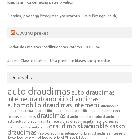
Kaip išsirinkti geriausią pelėsio valiklį
Žieminių padangų žymėjimas yra svarbus – kaip išvengti klaidų
Gyvunu prekes
Geriausias maistas sterilizuotoms katėms - JOSERA
Josera Classic katėms - Ulta premium klasės kačių maistas
Debesėlis
auto draudimas
auto draudimas
internetu
automobilio draudimas
automobilio draudimas internetu
automobilio
draudimas kaina
automobiliu draudimas
automobiliu draudimas internetu
draudimas
civilinis draudimas
draudimas automobilio
draudimas
automobiliui
draudimas internetu pigiau
draudimas internetu pigiausias
draudimo skaičiuoklė
kasko
draudimas internetu pigus
draudimas
kasko draudimas automobiliui
kasko draudimas internetu
kasko draudimo skaičiuoklė