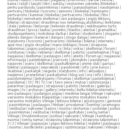
kaina
|
rašyti
|
taisyti
|
tikri
|
aukštų
|
vestuvines sukneles
|
blokeliai
|
perku parduodu
|
pasirinkimas
|
namui
|
panaudojimas
|
naudojimas
|
pertvarų
|
blokeliai
|
tvoroms
|
sienoms
|
blokeliai
|
kaminams
|
pertvaroms
|
kaminai
|
blokeliai
|
pertvaroms
|
blokeliai
|
fibo
|
blokeliai
|
nemokami skelbimai
|
seo paslaugos
|
pigūs lėktuvų
bilietai
|
straipsniai
|
draudimas nuo nelaimingų atsitikimų
|
lenktynes
|
itala
|
pekinas
|
lietuvoje
|
kelionės draudimas
|
nekilnojamo turto
draudimas
|
tpvca
|
laukia
|
poreikis
|
klaidos
|
ateičiai
|
gramatika
|
studijuojantiems
|
moksliniai darbai
|
darbai
|
studentams
|
stogams
|
plienės dangos
|
karjerai
|
dangos
|
stogo danga
|
sienoms
|
statyboms
|
tvoroms
|
pertvaroms
|
blokeliai
|
bilietai
|
internetu
|
apie mus
|
pigūs skrydžiai
|
mano tinklapis
|
boxe
|
straipsniu
talpinimas
|
pigios padangos
|
cs
|
kita
|
viskas
|
skelbimai
|
forum
|
zombynas
|
realu
|
reklama
|
skelbimai
|
patirtis
|
pastebėjimai
|
frag
|
naujausia
|
skelbimai
|
paslaugos
|
info
|
ateitis
|
forum up
|
naujausia
|
informacija
|
pastebėjimai
|
įvairovės
|
įdomybės
|
pasiūlymai
|
naujovės
|
įvairu
|
skelbimai
|
pasikalbėjimai
|
anime club
|
garsus
|
bilietai
|
paslaugos
|
nepraleisk
|
pasidomėk
|
info
|
prie kavos
|
skaitiniai
|
paskaityk
|
negeda
|
statyboms
|
info
|
aktualijos
|
naujienos
|
pranešimai
|
paskaitymui
|
blog out
|
ura
|
info
|
žinios
|
pasidomėjimui
|
lankytojams
|
forumas
|
skelbimai
|
pastebėjimai
|
pasiūlymai
|
33
|
78
|
72
|
rar
|
tavo siena
|
mutop
|
optimizacija
|
patarimai
|
paslaugos
|
straipsniai
|
patirtis
|
bendras
|
galerija
|
images
|
tv
|
archyvas
|
gallery
|
internetu
|
keltu bilietai internetu
|
seo paslaugos
|
padangos pigiau
|
mediniai langai Vilniuje
|
nakvynė
|
vairavimo mokyklos Klaipėdoje
|
vairavimo mokyklos Kaune
|
vairavimo mokyklos Vilniuje
|
lektuvu bilietai
|
atostogoms
|
geresnė
|
pasirinkimas
|
paslaugos
|
Nidoje
|
privalumai
|
Šventoji
|
pramogos
|
viešbučiai
|
nakvynei
|
kainos
|
nuoma
|
skirtumas
|
sostinėje
|
poilsis
|
pasirinkimas
|
viešbučiai
|
kriterijai
|
gudrybės
|
svečių namai
|
Vilniuje
|
Druskininkuose
|
poilsiui
|
nakvynei
|
Vilniuje
|
kambarių
nuoma
|
svečių namai
|
straipsnių talpinimas
|
straipsniu talpinimas
|
3
|
2
|
Vilniuje
|
pigiausias
|
pigus lektuvu bilietai
|
realybė
|
paslaugos
|
nuoma
|
Juodkrantė
|
paslaugos
|
optimizacija
|
nakvynei
|
Vilniuje
|