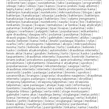
|
ieškome taxi
|
pigus
|
susisiekimas
|
taksi
|
paslaugos
|
programėlė
|
vilniuje
|
taksi
|
vilnius
|
taxi
|
kainos
|
švaros prekės
|
kaip atkimsti
|
laiptų kaina
|
auto1
|
gėlių puokštės
|
dantu protezavimas kaina
|
bakterijos kanalizacijai
|
nuotekoms
|
mikroautobusu
|
blogas
|
apie
bakterijas
|
kanalizacijai
|
situacija
|
padeda
|
bakterijos
|
bakterijos
kanalizacijai
|
kanalizacijai
|
bakterijos
|
bio
|
valymo įrenginiams
|
bakterijos kanalizacijai
|
nuotekoms
|
nauda
|
švara
|
bio
|
bakterijos
|
renkamės
|
kvapas
|
kvapas
|
nemalonus
|
ar kenkia
|
kaip atsikratyti
|
patarimai
|
kokybė
|
įrenginiai
|
tipai
|
kvapas
|
patarimai
|
siūlo
|
sąlygos
|
svarbiausi
|
palyginti
|
laikas
|
populiariausi
|
ieškantiems
|
apie draudimą
|
daugiau info
|
požymiai
|
pasiūlymai
|
būtinas
|
drausti pigiau
|
būtinas
|
info
|
galimybės
|
nesidomi
|
atšilus
|
saugūs
|
nauda
|
kelionei
|
kaina
|
tinka
|
žinutė
|
paslauga
|
klaidos
|
ryšys
|
svarbu
|
info
|
atostogoms
|
talpinimas
|
akcijos
|
mikroautobusu
nuoma
|
turto
|
kelionės draudimas
|
turto
|
sveikatos
|
kelionės
|
kasko
|
civilinės atsakomybės
|
automobilio
|
draudimas internetu
|
teisės aktai
|
kaina
|
gyvybės
|
kelionių
|
turto
|
tpvca
|
kasko
|
padeda
taupantiems
|
draudimas internetu
|
bausmės
|
kontrolė
|
kameros
|
tiriami įvykiai
|
privalomos paslaugos
|
apie privalomą
|
internetu
|
privalomasis
|
vykstantiems
|
klausimai ir atsakymai
|
sąvokos
|
populiariausias
|
požymiai
|
rekomendacija
|
saugoja
|
verta
|
draudimas internetu
|
internetu
|
išsirinkti
|
atostogoms
|
kelionei
|
pasiruošti
|
padės
|
paslauga
|
patarimai
|
žmonės
|
sąvokos
|
savanoriškas
|
brangios
|
paprasta
|
draudimo naujienos
|
draudimas
internetu
|
pigios padangos
|
straipsnių talpinimas
|
skrydžiai
|
straipsnių talpinimas
|
straipsnių talpinimas
|
seo straipsniu
talpinimas
|
apie paslaugas
|
atvejai
|
kaip rasti
|
informacija
|
šventėms
|
naudinga nuoma
|
nėra sunku
|
kelionės ir nuoma
|
Klaipėda-Vilnius
|
gelbėja
|
verta rinkti
|
stoge montuojami
|
galimybė
|
namo akys
|
naudinga žiemą
|
stoglangiai
|
metas pirkti
|
šviesa
|
terminai
|
svarbi dalis
|
atvejai
|
paslauga
|
verta
|
kokybė
|
klaidos
|
pirkti
|
bakterijos
|
šviesa
|
stoglangiai
|
langai
|
mediniai
|
šviesi aplinka
|
naudinga
|
išsirinkti
|
priežiūra
|
pardavimai
|
pasirinkimas
|
komfortas
|
pasirūpinkite
|
tinkama
|
namui
|
nauda
|