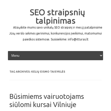
SEO straipsnių
talpinimas
Atsiųskite mums savo unikalų SEO straipsnį ir mes jį patalpinsime
Jūsų verslo sėkmės gerinimui, konkurencijos įveikimui, matomumui
paieškos sistemose. Susisiekime: info@itturas.lt
Skip to content
TAG ARCHIVES:
KELIŲ EISMO TAISYKLĖS
Būsimiems vairuotojams
siūlomi kursai Vilniuje