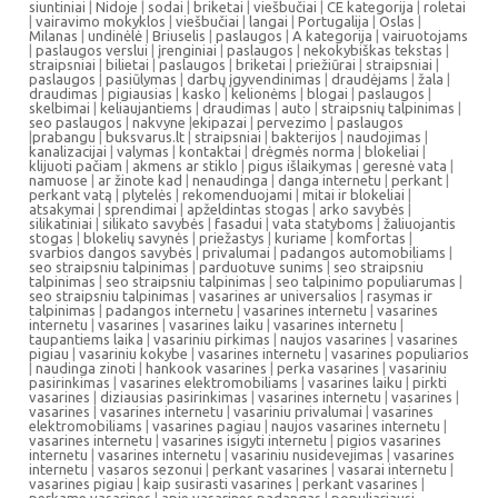
siuntiniai
|
Nidoje
|
sodai
|
briketai
|
viešbučiai
|
CE kategorija
|
roletai
|
vairavimo mokyklos
|
viešbučiai
|
langai
|
Portugalija
|
Oslas
|
Milanas
|
undinėlė
|
Briuselis
|
paslaugos
|
A kategorija
|
vairuotojams
|
paslaugos verslui
|
įrenginiai
|
paslaugos
|
nekokybiškas tekstas
|
straipsniai
|
bilietai
|
paslaugos
|
briketai
|
priežiūrai
|
straipsniai
|
paslaugos
|
pasiūlymas
|
darbų įgyvendinimas
|
draudėjams
|
žala
|
draudimas
|
pigiausias
|
kasko
|
kelionėms
|
blogai
|
paslaugos
|
skelbimai
|
keliaujantiems
|
draudimas
|
auto
|
straipsnių talpinimas
|
seo paslaugos
|
nakvyne
|
ekipazai
|
pervezimo
|
paslaugos
|
prabangu
|
buksvarus.lt
|
straipsniai
|
bakterijos
|
naudojimas
|
kanalizacijai
|
valymas
|
kontaktai
|
drėgmės norma
|
blokeliai
|
klijuoti pačiam
|
akmens ar stiklo
|
pigus išlaikymas
|
geresnė vata
|
namuose
|
ar žinote kad
|
nenaudinga
|
danga internetu
|
perkant
|
perkant vatą
|
plytelės
|
rekomenduojami
|
mitai ir blokeliai
|
atsakymai
|
sprendimai
|
apželdintas stogas
|
arko savybės
|
silikatiniai
|
silikato savybės
|
fasadui
|
vata statyboms
|
žaliuojantis
stogas
|
blokelių savynės
|
priežastys
|
kuriame
|
komfortas
|
svarbios dangos savybės
|
privalumai
|
padangos automobiliams
|
seo straipsniu talpinimas
|
parduotuve sunims
|
seo straipsniu
talpinimas
|
seo straipsniu talpinimas
|
seo talpinimo populiarumas
|
seo straipsniu talpinimas
|
vasarines ar universalios
|
rasymas ir
talpinimas
|
padangos internetu
|
vasarines internetu
|
vasarines
internetu
|
vasarines
|
vasarines laiku
|
vasarines internetu
|
taupantiems laika
|
vasariniu pirkimas
|
naujos vasarines
|
vasarines
pigiau
|
vasariniu kokybe
|
vasarines internetu
|
vasarines populiarios
|
naudinga zinoti
|
hankook vasarines
|
perka vasarines
|
vasariniu
pasirinkimas
|
vasarines elektromobiliams
|
vasarines laiku
|
pirkti
vasarines
|
diziausias pasirinkimas
|
vasarines internetu
|
vasarines
|
vasarines
|
vasarines internetu
|
vasariniu privalumai
|
vasarines
elektromobiliams
|
vasarines pagiau
|
naujos vasarines internetu
|
vasarines internetu
|
vasarines isigyti internetu
|
pigios vasarines
internetu
|
vasarines internetu
|
vasariniu nusidevejimas
|
vasarines
internetu
|
vasaros sezonui
|
perkant vasarines
|
vasarai internetu
|
vasarines pigiau
|
kaip susirasti vasarines
|
perkant vasarines
|