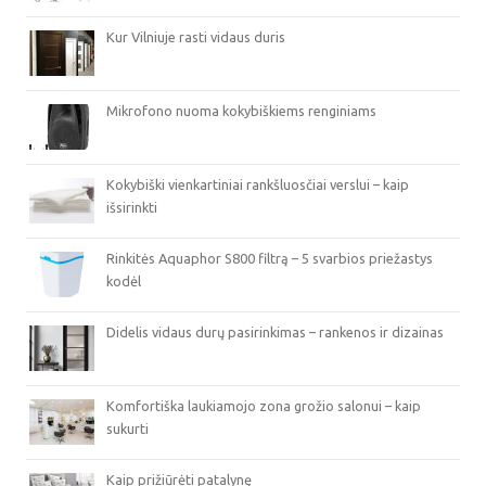
Kur Vilniuje rasti vidaus duris
Mikrofono nuoma kokybiškiems renginiams
Kokybiški vienkartiniai rankšluosčiai verslui – kaip
išsirinkti
Rinkitės Aquaphor S800 filtrą – 5 svarbios priežastys
kodėl
Didelis vidaus durų pasirinkimas – rankenos ir dizainas
Komfortiška laukiamojo zona grožio salonui – kaip
sukurti
Kaip prižiūrėti patalynę