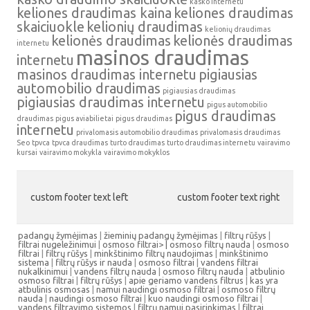
kasko internetu
keliones draudimas kaina
keliones draudimas
skaiciuokle
kelionių draudimas
kelionių draudimas
kelionės draudimas
kelionės draudimas
internetu
masinos draudimas
internetu
masinos draudimas internetu
pigiausias
automobilio draudimas
pigiausias draudimas
pigiausias draudimas internetu
pigus automobilio
pigus draudimas
draudimas
pigus aviabilietai
pigus draudimas
internetu
privalomasis automobilio draudimas
privalomasis draudimas
Seo
tpvca
tpvca draudimas
turto draudimas
turto draudimas internetu
vairavimo
kursai
vairavimo mokykla
vairavimo mokyklos
custom footer text left
custom footer text right
padangų žymėjimas
|
žieminių padangų žymėjimas
|
filtrų rūšys
|
filtrai nugeležinimui
|
osmoso filtrai> |
osmoso filtrų nauda
|
osmoso
filtrai
|
filtrų rūšys
|
minkštinimo filtrų naudojimas
|
minkštinimo
sistema
|
filtrų rūšys ir nauda
|
osmoso filtrai
|
vandens filtrai
nukalkinimui
|
vandens filtrų nauda
|
osmoso filtrų nauda
|
atbulinio
osmoso filtrai
|
filtrų rūšys
|
apie geriamo vandens filtrus
|
kas yra
atbulinis osmosas
|
namui naudingi osmoso filtrai
|
osmoso filtrų
nauda
|
naudingi osmoso filtrai
|
kuo naudingi osmoso filtrai
|
vandens filtravimo sistemos
|
filtrų namui pasirinkimas
|
filtrai