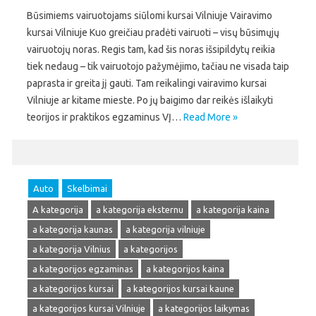
Būsimiems vairuotojams siūlomi kursai Vilniuje Vairavimo
kursai Vilniuje Kuo greičiau pradėti vairuoti – visų būsimųjų
vairuotojų noras. Regis tam, kad šis noras išsipildytų reikia
tiek nedaug – tik vairuotojo pažymėjimo, tačiau ne visada taip
paprasta ir greita jį gauti. Tam reikalingi vairavimo kursai
Vilniuje ar kitame mieste. Po jų baigimo dar reikės išlaikyti
teorijos ir praktikos egzaminus VĮ…
Read More »
Auto
Skelbimai
A kategorija
a kategorija eksternu
a kategorija kaina
a kategorija kaunas
a kategorija vilniuje
a kategorija Vilnius
a kategorijos
a kategorijos egzaminas
a kategorijos kaina
a kategorijos kursai
a kategorijos kursai kaune
a kategorijos kursai Vilniuje
a kategorijos laikymas