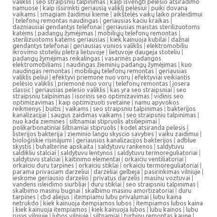
valiklis
|
seo straipsniu talpinimas
|
kaip isvengti pelesio atsiradimo
namuose
|
kaip išsirinkti geriausią valiklį pelėsiui
|
puiki dovana
vaikams
|
smagiam žaidimui kieme
|
aikštelės vaikų laiko praleidimui
|
telefonų remontas naudingas
|
geriausias kaciu kraikas
|
dazniausiai gendantys telefonai
|
geriausias maistas sterilizuotoms
katėms
|
padangų žymėjimas
|
mobiliųjų telefonų remontas
|
sterilizuotoms katėms geriausias
|
kiek kainuoja kubilai
|
dažnai
gendantys telefonai
|
geriausias vonios valiklis
|
elektromobiliu
ikrovimo stoteliu pletra lietuvoje
|
lietuvoje daugeja stoteliu
|
padangų žymėjimas reikalingas
|
vasarinės padangos
elektromobiliams
|
naudingas žieminių padangų žymėjimas
|
kuo
naudingas remontas
|
mobiliųjų telefonų remontas
|
geriausias
valiklis peliui
|
efektyvi priemone nuo voru
|
efektyviai veikiantis
pelėsio valiklis
|
priemonė nuo vorų
|
telefonų remontas
|
josera
classic
|
geriausias pelesio valiklis
|
kas yra seo straipsniai
|
seo
straipsniu talpinimas
|
isorinis seo optimizavimas
|
vidinis seo
optimizavimas
|
kaip optimizuoti svetaine
|
namu apyvokos
reikmenys
|
buitis
|
vaikams
|
seo straipsniu talpinimas
|
bakterijos
kanalizacijai
|
saugus zaidimas vaikams
|
seo straipsniu talpinimas
|
nuo kada ziemines
|
siltnamiai stipruolis atsiliepimai
|
polikarbonatiniai šiltnamiai stipruolis
|
kodel atsiranda pelesis
|
listerijos bakterija
|
zieminio langu skyscio savybes
|
vaiku zaidimui
|
bioloģiskie risinājumi
|
geriausios kanalizacijos bakterijos
|
adblue
skystis
|
buhalterine apskaita
|
saldytuvu rankenos
|
saldytuvu
saldikliu stalciai
|
saldytuvu lentynos
|
saldytuvu termoreguliatoriai
|
saldytuvu stalciai
|
kaitinimo elementai
|
orkaiciu ventiliatoriai
|
orkaiciu duru tarpines
|
orkaiciu stiklai
|
orkaiciu termoreguliatoriai
|
parama privaciam darzeliui
|
darzeliai gelbeja
|
pasirinkimas vilniuje
|
ieskome geriausio darzelio
|
privatus darzelis
|
masinu voztuvai
|
vandens isleidimo siurbliai
|
duru stiklai
|
seo straipsniu talpinimas
|
skalbimo masinu bugnai
|
skalbimo masinu amortizatoriai
|
duru
tarpines
|
cbd aliejus
|
itempiamu lubu privalumai
|
lubu kaina
netrukdo
|
kiek kainuoja itempiamos lubos
|
itempiamos lubos kaina
|
kiek kainuoja itempiamos
|
kiek kainuoja lubos
|
lubu kainos
|
lubu
rusys vilniuje
|
lubos vilniuje
|
siltnamiai
|
turbinu remontas kaune
|