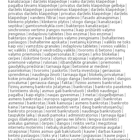
kanalizacijai
|
darzelis klaipedoje
|
vaiku darzelis klaipedoje
|
pagalba tėvams klaipėdoje
|
privatus darželis klaipėdoje gelbėja
|
darželis klaipėdoje
|
pasirinkimas klaipėdoje
|
darželis klaipėdoje
|
privatus darželis klaipėdoje
|
privatus darželis klaipėdoje
|
darželis
klaipėdoje
|
vandens filtrai
|
nuo pelesio
|
fasado atnaujinimas
|
klinkerio plyteles
|
klinkerio plytos
|
stogo danga
|
kanalizacijai
|
septikui
|
gamtosmokykla.com
|
bakterijos kanalizacijai
|
sinchroninio vertimo įrangos nuoma
|
kaip prižiūrėti valymo
įrenginius
|
indaploviu tabletes
|
bio enzimai
|
bio enzimai
|
bakterijos starwax
|
bakterijos valymo įrenginiams
|
buhalterines
paslaugos
|
buhalterine apskaita
|
svetainių kūrimas
|
valiklis ne toks
kaip visi
|
vamzdziu granules
|
indaploviu tabletes
|
vonios valiklis
|
wc valiklis
|
stiklų ir veidrodžių valiklis
|
tvoroms iš betono
|
namų
valymo priemonės
|
uabpersonalas.lt
|
cerpes
|
arko blokeliai
|
cerpes
|
išskirtinė tvora
|
idomus straipsniai
|
valymas priemone
|
priemonė valymui
|
rulonais
|
išbandykite granules
|
priemonės
|
gaudyklių priežiūrai
|
tarnauja ilgai
|
betoninė ar medinė
|
pasirinkimas
|
tvoroms
|
paskirtis
|
tvirta investicija
|
geriausias
sprendimas
|
naudinga žinoti
|
tarnauja ilgai
|
blokelių privalumai
|
kokie privalumai
|
patirtis
|
stogo danga
|
betoninės čerpės
|
dangos
privalumai
|
geriausia danga
|
faktai
|
fizinio asmens bankrotas
|
fizinių asmenų bankroto įstatymas
|
bankrotas
|
bankroto pasekmės
|
turintiems skolų
|
asmuo gali bankrutuoti
|
skelbti naudinga
|
pagalba
|
kaip elgtis
|
naujas gyvenimas
|
3 metai
|
išsigelbėjimas
|
asmens bankrotas
|
europos sąjungoje
|
asmuo gali
|
bankrotas
asmeniui
|
bankrotas
|
kiek kainuoja
|
asmens bankrotas
|
bankroto
kaina
|
tarnauja ilgai
|
pasinaudoti verta
|
daug bankrutuojančių
|
bankroto procesas
|
norint bankrutuoti
|
naudinga bankrutuoti
|
taupykite laiką
|
skaudi pamoka
|
administratorius
|
tarnauja ilgai
|
pigus išlaikymas
|
patirtis
|
geriau nei šiferis
|
lengva išsirinkti
|
unikalus gaminys
|
čerpės
|
dangos
|
rinktis verta
|
megztiniai
internetu moterims
|
riebalų skaidymui
|
dekoratyviniai augalai
|
straipsniai
|
fizinis asmuo gali bakrutuoti
|
kaune
|
darbas kaune
|
keitėsi paslaugos
|
toks yra
|
taksi kaune
|
pigiausias
|
kaune pigus
|
ką siūlo
|
paslaugos kaune
|
mažoji sostinė
|
išsikviesti
|
konkurencija