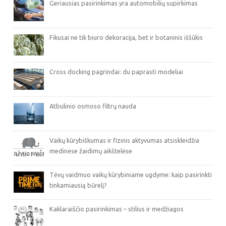
Geriausias pasirinkimas yra automobilių supirkimas
Fikusai ne tik biuro dekoracija, bet ir botaninis iššūkis
Cross docking pagrindai: du paprasti modeliai
Atbulinio osmoso filtrų nauda
Vaikų kūrybiškumas ir fizinis aktyvumas atsiskleidžia
medinėse žaidimų aikštelėse
Tėvų vaidmuo vaikų kūrybiniame ugdyme: kaip pasirinkti
tinkamiausią būrelį?
Kaklaraiščio pasirinkimas – stilius ir medžiagos