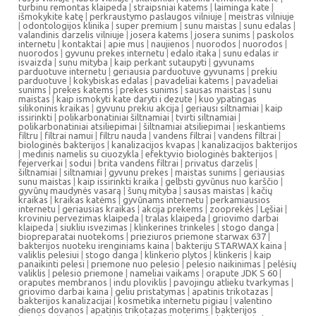
turbinu remontas klaipeda
|
straipsniai katems
|
laiminga kate
|
išmokykite katę
|
perkraustymo paslaugos vilniuje
|
meistras vilniuje
|
odontologijos klinika
|
super premium
|
sunu maistas
|
sunu edalas
|
valandinis darzelis vilniuje
|
josera katems
|
josera sunims
|
paskolos
internetu
|
kontaktai
|
apie mus
|
naujienos
|
nuorodos
|
nuorodos
|
nuorodos
|
gyvunu prekes internetu
|
edalo itaka
|
sunu edalas ir
isvaizda
|
sunu mityba
|
kaip perkant sutaupyti
|
gyvunams
parduotuve internetu
|
geriausia parduotuve gyvunams
|
prekiu
parduotuve
|
kokybiskas edalas
|
pavadeliai katems
|
pavadeliai
sunims
|
prekes katems
|
prekes sunims
|
sausas maistas
|
sunu
maistas
|
kaip ismokyti kate daryti i dezute
|
kuo ypatingas
silikoninis kraikas
|
gyvunu prekiu akcija
|
geriausi siltnamiai
|
kaip
issirinkti
|
polikarbonatiniai šiltnamiai
|
tvirti siltnamiai
|
polikarbonatiniai atsiliepimai
|
šiltnamiai atsiliepimai
|
ieskantiems
filtru
|
filtrai namui
|
filtru nauda
|
vandens filtrai
|
vandens filtrai
|
biologinės bakterijos
|
kanalizacijos kvapas
|
kanalizacijos bakterijos
|
medinis namelis su ciuozykla
|
efektyvio biologinės bakterijos
|
fejerverkai
|
sodui
|
brita vandens filtrai
|
privatus darzelis
|
šiltnamiai
|
siltnamiai
|
gyvunu prekes
|
maistas sunims
|
geriausias
sunu maistas
|
kaip issirinkti kraika
|
gelbsti gyvūnus nuo karščio
|
gyvūnų maudynės vasarą
|
šunų mityba
|
sausas maistas
|
kačių
kraikas
|
kraikas katėms
|
gyvūnams internetu
|
perkamiausios
internetu
|
geriausias kraikas
|
akcija prekems
|
zooprekės
|
Lęšiai
|
kroviniu pervezimas klaipeda
|
tralas klaipeda
|
griovimo darbai
klaipeda
|
siukliu isvezimas
|
klinkerines trinkeles
|
stogo danga
|
biopreparatai nuotekoms
|
prieziuros priemone starwax 637
|
bakterijos nuoteku irenginiams kaina
|
bakteriju STARWAX kaina
|
valiklis pelesiui
|
stogo danga
|
klinkerio plytos
|
klinkeris
|
kaip
panaikinti pelesi
|
priemone nuo pelesio
|
pelesio naikinimas
|
pelėsių
valiklis
|
pelesio priemone
|
nameliai vaikams
|
orapute JDK S 60
|
oraputes membranos
|
indu ploviklis
|
pavojingu atlieku tvarkymas
|
griovimo darbai kaina
|
geliu pristatymas
|
apatinis trikotazas
|
bakterijos kanalizacijai
|
kosmetika internetu pigiau
|
valentino
dienos dovanos
|
apatinis trikotazas moterims
|
bakterijos