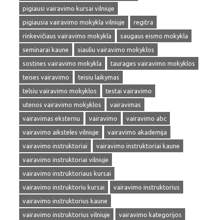
pigiausi vairavimo kursai vilniuje
pigiausia vairavimo mokykla vilniuje
regitra
rinkevičiaus vairavimo mokykla
saugaus eismo mokykla
seminarai kaune
siauliu vairavimo mokyklos
sostines vairavimo mokykla
taurages vairavimo mokyklos
teises vairavimo
teisiu laikymas
telsiu vairavimo mokyklos
testai vairavimo
utenos vairavimo mokyklos
vairavimas
vairavimas eksternu
vairavimo
vairavimo abc
vairavimo aiksteles vilniuje
vairavimo akademija
vairavimo instruktoriai
vairavimo instruktoriai kaune
vairavimo instruktoriai vilniuje
vairavimo instruktoriaus kursai
vairavimo instruktoriu kursai
vairavimo instruktorius
vairavimo instruktorius kaune
vairavimo instruktorius vilniuje
vairavimo kategorijos