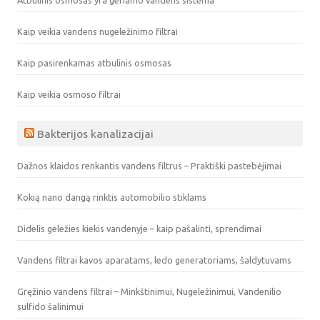
Atbulinis osmosas yra geriamo vandens sistema
Kaip veikia vandens nugeležinimo filtrai
Kaip pasirenkamas atbulinis osmosas
Kaip veikia osmoso filtrai
Bakterijos kanalizacijai
Dažnos klaidos renkantis vandens filtrus – Praktiški pastebėjimai
Kokią nano dangą rinktis automobilio stiklams
Didelis geležies kiekis vandenyje – kaip pašalinti, sprendimai
Vandens filtrai kavos aparatams, ledo generatoriams, šaldytuvams
Gręžinio vandens filtrai – Minkštinimui, Nugeležinimui, Vandenilio
sulfido šalinimui