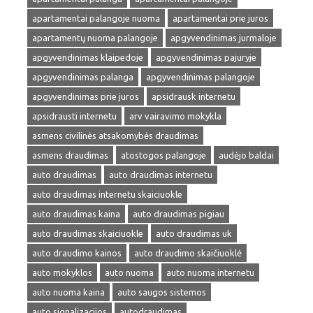
apartamentai palangoje nuoma
apartamentai prie juros
apartamentų nuoma palangoje
apgyvendinimas jurmaloje
apgyvendinimas klaipedoje
apgyvendinimas pajuryje
apgyvendinimas palanga
apgyvendinimas palangoje
apgyvendinimas prie juros
apsidrausk internetu
apsidrausti internetu
arv vairavimo mokykla
asmens civilinės atsakomybės draudimas
asmens draudimas
atostogos palangoje
audėjo baldai
auto draudimas
auto draudimas internetu
auto draudimas internetu skaiciuokle
auto draudimas kaina
auto draudimas pigiau
auto draudimas skaiciuokle
auto draudimas uk
auto draudimo kainos
auto draudimo skaičiuoklė
auto mokyklos
auto nuoma
auto nuoma internetu
auto nuoma kaina
auto saugos sistemos
auto signalizacijos
autodraudimas