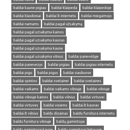
baldai kaune pigiau
baldai klaipeda
baldai klaipedoje
baldai klasikiniai
baldai lt internetu
baldai miegamojo
baldai namams
baldai pagal užsakymą
baldai pagal uzsakyma kainos
baldai pagal uzsakyma kaunas
baldai pagal uzsakyma kaune
baldai pagal uzsakyma vilnius
baldai panevėžyje
baldai panevezys
baldai pigiau
baldai pigiau internetu
baldai pigu
baldai pigus
baldai siauliuose
baldai spintos
baldai svetainei
baldai svetaines
baldai vaikams
baldai vaikams vilniuje
baldai vilniuje
baldai vilniuje kainos
baldai vilnius
baldai virtuvei
baldai virtuves
baldai visiems
baldai.lt kaunas
baldai.lt vilnius
baldu dizainas
baldu furnitura internetu
baldu furnitura vilniuje
baldų gamintojai
baldu gamintojai kaune
baldu gamintojai lietuvoje