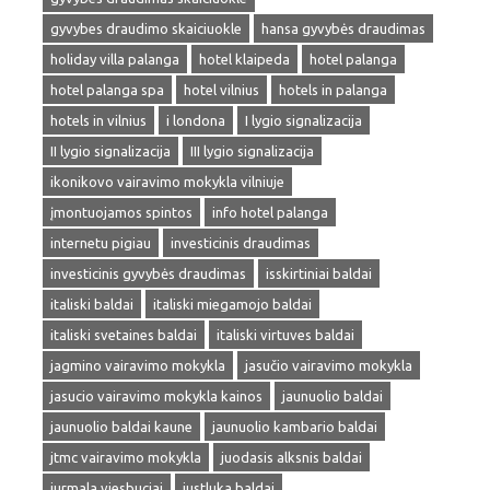
gyvybes draudimo skaiciuokle
hansa gyvybės draudimas
holiday villa palanga
hotel klaipeda
hotel palanga
hotel palanga spa
hotel vilnius
hotels in palanga
hotels in vilnius
i londona
I lygio signalizacija
II lygio signalizacija
III lygio signalizacija
ikonikovo vairavimo mokykla vilniuje
įmontuojamos spintos
info hotel palanga
internetu pigiau
investicinis draudimas
investicinis gyvybės draudimas
isskirtiniai baldai
italiski baldai
italiski miegamojo baldai
italiski svetaines baldai
italiski virtuves baldai
jagmino vairavimo mokykla
jasučio vairavimo mokykla
jasucio vairavimo mokykla kainos
jaunuolio baldai
jaunuolio baldai kaune
jaunuolio kambario baldai
jtmc vairavimo mokykla
juodasis alksnis baldai
jurmala viesbuciai
justluka baldai