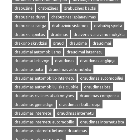
drabužinė
drabužinės
drabuzines baldai
drabuzines durys
drabuzines isplanavimas
drabuziniu iranga
drabuziniu sistemos
drabužių spinta
drabuziu spintos
dradimas
draiveris vairavimo mokykla
drakono skrydziai
draud
draudima
draudimai
draudimai automobiliams
draudimai internetu
draudimai lietuvoje
draudimas
draudimas anglijoje
draudimas auto
draudimas automobilio
draudimas automobilio internetu
draudimas automobiliui
draudimas automobiliui skaiciuokle
draudimas bta
draudimas civilines atsakomybes
draudimas compensa
draudimas gjensidige
draudimas i baltarusija
draudimas internete
draudimas internetu
draudimas internetu automobilio
draudimas internetu bta
draudimas internetu lietuvos draudimas
draudimas internetu pigiau