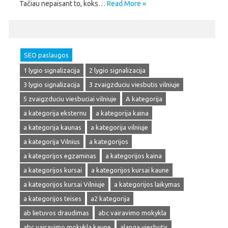
Tačiau nepaisant to, koks…
Read More »
SEO paslaugos
1 lygio signalizacija
2 lygio signalizacija
3 lygio signalizacija
3 zvaigzduciu viesbutis vilniuje
5 zvaigzduciu viesbuciai vilniuje
A kategorija
a kategorija eksternu
a kategorija kaina
a kategorija kaunas
a kategorija vilniuje
a kategorija Vilnius
a kategorijos
a kategorijos egzaminas
a kategorijos kaina
a kategorijos kursai
a kategorijos kursai kaune
a kategorijos kursai Vilniuje
a kategorijos laikymas
a kategorijos teises
a2 kategorija
ab lietuvos draudimas
abc vairavimo mokykla
abc vairavimo mokykla kaune
alanga viesbutis