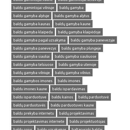
baldu gamintojai vilniuje
baldų gamyba
baldu gamyba alytuje
baldu gamyba alytus
baldų gamyba kaunas
baldų gamyba kaune
baldu gamyba klaipeda
baldų gamyba klaipėdoje
baldu gamyba pagal uzsakyma
baldu gamyba panevezyje
baldu gamyba panevezys
baldu gamyba plungeje
baldu gamyba siauliai
baldu gamyba siauliuose
baldu gamyba telsiuose
baldu gamyba utenoje
baldų gamyba vilniuje
baldų gamyba vilnius
baldu gamybos imones
baldu imones
baldu imones kaune
baldu ispardavimas
baldu isparduotuve
baldu kainos
baldų parduotuvė
baldų parduotuvės
baldu parduotuves kaune
baldu prekyba internetu
baldų projektavimas
baldu projektavimas internete
baldu projektuotojas
baldu rojus
baldu uzsakymas
baltarusiski baldai