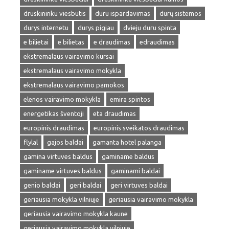
druskininku viesbutis
duru ispardavimas
durų sistemos
durys internetu
durys pigiau
dvieju duru spinta
e bilietai
e bilietas
e draudimas
edraudimas
ekstremalaus vairavimo kursai
ekstremalaus vairavimo mokykla
ekstremalaus vairavimo pamokos
elenos vairavimo mokykla
emira spintos
energetikas šventoji
eta draudimas
europinis draudimas
europinis sveikatos draudimas
flylal
gajos baldai
gamanta hotel palanga
gamina virtuves baldus
gaminame baldus
gaminame virtuves baldus
gaminami baldai
genio baldai
geri baldai
geri virtuves baldai
geriausia mokykla vilniuje
geriausia vairavimo mokykla
geriausia vairavimo mokykla kaune
geriausia vairavimo mokykla vilniuje