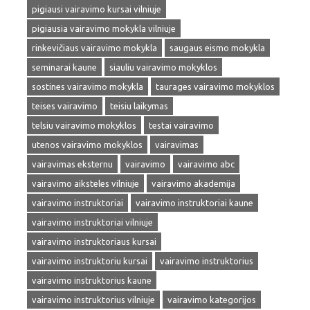
pigiausi vairavimo kursai vilniuje
pigiausia vairavimo mokykla vilniuje
rinkevičiaus vairavimo mokykla
saugaus eismo mokykla
seminarai kaune
siauliu vairavimo mokyklos
sostines vairavimo mokykla
taurages vairavimo mokyklos
teises vairavimo
teisiu laikymas
telsiu vairavimo mokyklos
testai vairavimo
utenos vairavimo mokyklos
vairavimas
vairavimas eksternu
vairavimo
vairavimo abc
vairavimo aiksteles vilniuje
vairavimo akademija
vairavimo instruktoriai
vairavimo instruktoriai kaune
vairavimo instruktoriai vilniuje
vairavimo instruktoriaus kursai
vairavimo instruktoriu kursai
vairavimo instruktorius
vairavimo instruktorius kaune
vairavimo instruktorius vilniuje
vairavimo kategorijos