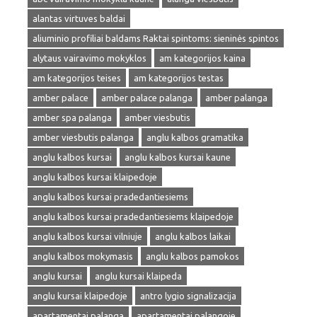
alantas virtuves baldai
aliuminio profiliai baldams Raktai spintoms: sieninės spintos
alytaus vairavimo mokyklos
am kategorijos kaina
am kategorijos teises
am kategorijos testas
amber palace
amber palace palanga
amber palanga
amber spa palanga
amber viesbutis
amber viesbutis palanga
anglu kalbos gramatika
anglu kalbos kursai
anglu kalbos kursai kaune
anglu kalbos kursai klaipedoje
anglu kalbos kursai pradedantiesiems
anglu kalbos kursai pradedantiesiems klaipedoje
anglu kalbos kursai vilniuje
anglu kalbos laikai
anglu kalbos mokymasis
anglu kalbos pamokos
anglu kursai
anglu kursai klaipeda
anglu kursai klaipedoje
antro lygio signalizacija
apartamentai palanga
apartamentai palangoje