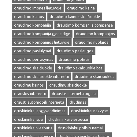
draudimo imones lietuvoje
draudimo kaina
draudimo kainos
draudimo kainos skaičiuoklė
draudimo kompanija
draudimo kompanija compensa
draudimo kompanija gjensidige
draudimo kompanijos
draudimo kompanijos lietuvoje
draudimo nuolaida
draudimo pasiulymai
draudimo paslaugos
draudimo perrasymas
draudimo polisas
draudimo skaičiuoklė
draudimo skaiciuokle bta
draudimo skaiciuokle internetu
draudimo skaiciuokles
draudimu kainos
draudimu skaiciuokle
drauskis internetu
drauskis internetu pigiau
drausti automobili internetu
drudimas
druskininkai apgyvendinimas
druskininkai nakvyne
druskininkai spa
druskininkai viesbuciai
druskininkai viesbutis
druskininku poilsio namai
druskininku viesbuciai
druskininku viesbuciai kainos