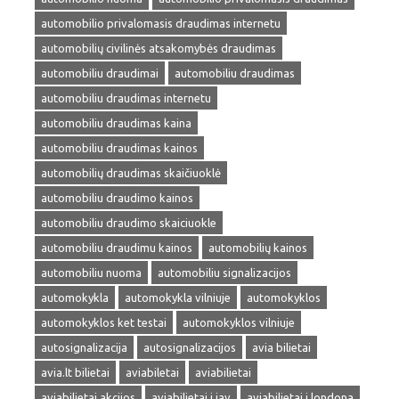
automobilio privalomasis draudimas internetu
automobilių civilinės atsakomybės draudimas
automobiliu draudimai
automobiliu draudimas
automobiliu draudimas internetu
automobiliu draudimas kaina
automobiliu draudimas kainos
automobilių draudimas skaičiuoklė
automobiliu draudimo kainos
automobiliu draudimo skaiciuokle
automobiliu draudimu kainos
automobilių kainos
automobiliu nuoma
automobiliu signalizacijos
automokykla
automokykla vilniuje
automokyklos
automokyklos ket testai
automokyklos vilniuje
autosignalizacija
autosignalizacijos
avia bilietai
avia.lt bilietai
aviabiletai
aviabilietai
aviabilietai akcijos
aviabilietai i jav
aviabilietai i londona