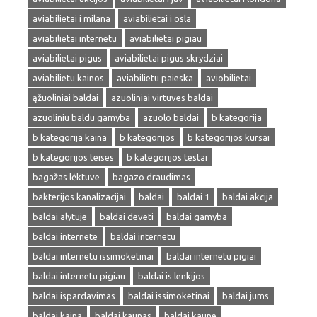
aviabilietai i milana
aviabilietai i osla
aviabilietai internetu
aviabilietai pigiau
aviabilietai pigus
aviabilietai pigus skrydziai
aviabilietu kainos
aviabilietu paieska
aviobilietai
ąžuoliniai baldai
azuoliniai virtuves baldai
azuoliniu baldu gamyba
azuolo baldai
b kategorija
b kategorija kaina
b kategorijos
b kategorijos kursai
b kategorijos teises
b kategorijos testai
bagažas lėktuve
bagazo draudimas
bakterijos kanalizacijai
baldai
baldai 1
baldai akcija
baldai alytuje
baldai deveti
baldai gamyba
baldai internete
baldai internetu
baldai internetu issimoketinai
baldai internetu pigiai
baldai internetu pigiau
baldai is lenkijos
baldai ispardavimas
baldai issimoketinai
baldai jums
baldai kaina
baldai kaunas
baldai kaune