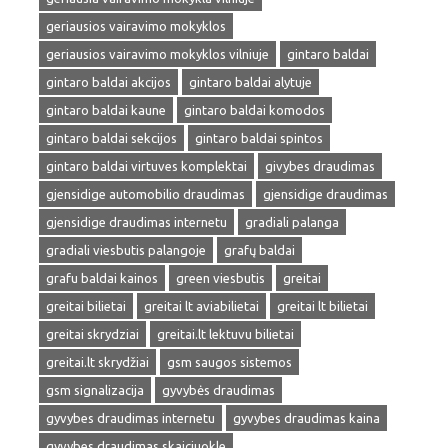
geriausios vairavimo mokyklos
geriausios vairavimo mokyklos vilniuje
gintaro baldai
gintaro baldai akcijos
gintaro baldai alytuje
gintaro baldai kaune
gintaro baldai komodos
gintaro baldai sekcijos
gintaro baldai spintos
gintaro baldai virtuves komplektai
givybes draudimas
gjensidige automobilio draudimas
gjensidige draudimas
gjensidige draudimas internetu
gradiali palanga
gradiali viesbutis palangoje
grafų baldai
grafu baldai kainos
green viesbutis
greitai
greitai bilietai
greitai lt aviabilietai
greitai lt bilietai
greitai skrydziai
greitai.lt lektuvu bilietai
greitai.lt skrydžiai
gsm saugos sistemos
gsm signalizacija
gyvybės draudimas
gyvybes draudimas internetu
gyvybes draudimas kaina
gyvybes draudimas skaiciuokle