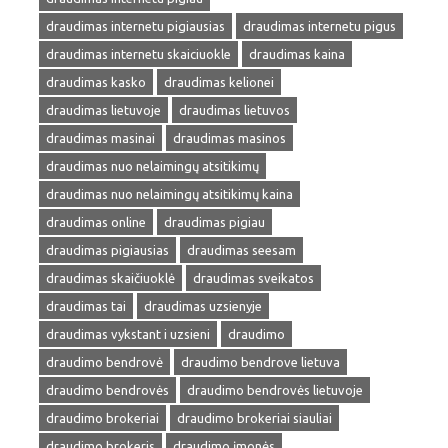
draudimas internetu pigiausias
draudimas internetu pigus
draudimas internetu skaiciuokle
draudimas kaina
draudimas kasko
draudimas kelionei
draudimas lietuvoje
draudimas lietuvos
draudimas masinai
draudimas masinos
draudimas nuo nelaimingų atsitikimų
draudimas nuo nelaimingų atsitikimų kaina
draudimas online
draudimas pigiau
draudimas pigiausias
draudimas seesam
draudimas skaičiuoklė
draudimas sveikatos
draudimas tai
draudimas uzsienyje
draudimas vykstant i uzsieni
draudimo
draudimo bendrovė
draudimo bendrove lietuva
draudimo bendrovės
draudimo bendrovės lietuvoje
draudimo brokeriai
draudimo brokeriai siauliai
draudimo brokeris
draudimo įmonės