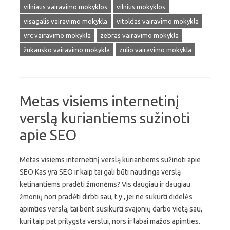
vilniaus vairavimo mokyklos
vilnius mokyklos
visagalis vairavimo mokykla
vitoldas vairavimo mokykla
vrc vairavimo mokykla
zebras vairavimo mokykla
žukausko vairavimo mokykla
zulio vairavimo mokykla
Metas visiems internetinį
verslą kuriantiems sužinoti
apie SEO
Metas visiems internetinį verslą kuriantiems sužinoti apie
SEO Kas yra SEO ir kaip tai gali būti naudinga verslą
ketinantiems pradėti žmonėms? Vis daugiau ir daugiau
žmonių nori pradėti dirbti sau, t.y., jei ne sukurti didelės
apimties verslą, tai bent susikurti svajonių darbo vietą sau,
kuri taip pat prilygsta verslui, nors ir labai mažos apimties.