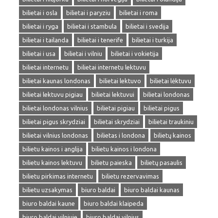
bilietai i osla
bilietai i paryziu
bilietai i roma
bilietai i ryga
bilietai i stambula
bilietai i svedija
bilietai i tailanda
bilietai i tenerife
bilietai i turkija
bilietai i usa
bilietai i vilniu
bilietai i vokietija
bilietai internetu
bilietai internetu lektuvu
bilietai kaunas londonas
bilietai lektuvo
bilietai lėktuvu
bilietai lektuvu pigiau
bilietai lektuvui
bilietai londonas
bilietai londonas vilnius
bilietai pigiau
bilietai pigus
bilietai pigus skrydziai
bilietai skrydziai
bilietai traukiniu
bilietai vilnius londonas
bilietas i londona
bilietų kainos
bilietu kainos i anglija
bilietu kainos i londona
bilietu kainos lektuvu
bilietu paieska
bilietų pasaulis
bilietu pirkimas internetu
bilietu rezervavimas
bilietu uzsakymas
biuro baldai
biuro baldai kaunas
biuro baldai kaune
biuro baldai klaipeda
biuro baldai vilniuje
biuro baldai vilnius