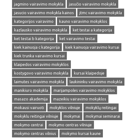
jagmino vairavimo mokykla
jasučio vairavimo mokykla
jasucio vairavimo mokykla kainos
jtmc vairavimo mokykla
kategorijos vairavimo
kauno vairavimo mokyklos
kazlausko vairavimo mokykla
ket testai a kategorija
ket testai b kategorija
ket vairavimo testai
kiek kainuoja c kategorija
kiek kainuoja vairavimo kursai
kiek trunka vairavimo kursai
klaipedos vairavimo mokyklos
kostygovo vairavimo mokykla
kursai klaipedoje
laimutes vairavimo mokykla
laukininku vairavimo mokykla
manikiuro mokykla
marijampoles vairavimo mokyklos
masazo akademija
mazeikiu vairavimo mokyklos
mokausi vairuoti
mokyklos vilniuje
mokyklų reitingai
mokyklu reitingai vilniuje
mokymai
mokymai seminarai
mokymo centrai
mokymo centras vilniuje
mokymo centras vilnius
mokymo kursai kaune