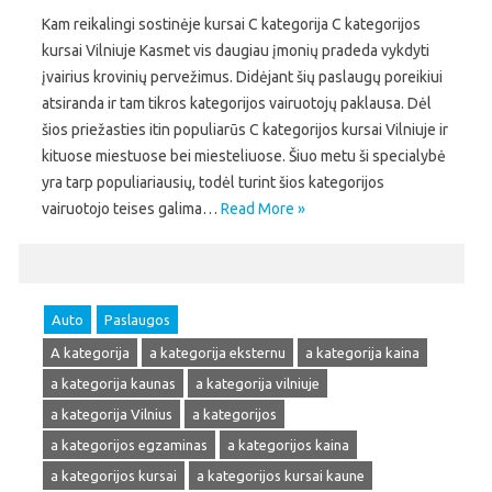
Kam reikalingi sostinėje kursai C kategorija C kategorijos
kursai Vilniuje Kasmet vis daugiau įmonių pradeda vykdyti
įvairius krovinių pervežimus. Didėjant šių paslaugų poreikiui
atsiranda ir tam tikros kategorijos vairuotojų paklausa. Dėl
šios priežasties itin populiarūs C kategorijos kursai Vilniuje ir
kituose miestuose bei miesteliuose. Šiuo metu ši specialybė
yra tarp populiariausių, todėl turint šios kategorijos
vairuotojo teises galima…
Read More »
Auto
Paslaugos
A kategorija
a kategorija eksternu
a kategorija kaina
a kategorija kaunas
a kategorija vilniuje
a kategorija Vilnius
a kategorijos
a kategorijos egzaminas
a kategorijos kaina
a kategorijos kursai
a kategorijos kursai kaune