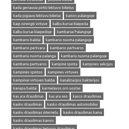
kada geriausia pirkti lektuvo bilietus
kada pigiausi lektuvu bilietai
kainos palangoje
kaip isirengti virtuve
kalbu kursai klaipeda
kalbu kursai klaipedoje
kambariai Palangoje
kambario baldai
kambario nuoma palangoje
kambario pertvara
kambario pertvaros
kambariu nuoma palanga
kambariu nuoma palangoje
kambariu pertvaros
kampinė spinta
kampines sekcijos
kampinės spintos
kampines virtuves
kampiniai virtuves baldai
kanalizacijos bakterijos
kanapa baldai
karmelavos oro uostas
kas yra draudimas
kas yra seo
kasco draudimas
kasko draudimas
kasko draudimas automobiliui
kasko draudimas internetu
kasko draudimas kaina
kasko draudimas kainos
kasko draudimas lietuvos draudimas