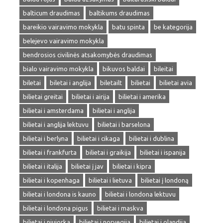
balticum draudimas
baltikums draudimas
bareikio vairavimo mokykla
batu spinta
be kategorija
belejevo vairavimo mokykla
bendrosios civilinės atsakomybės draudimas
bialo vairavimo mokykla
bikuvos baldai
bileitai
biletai
biletai i anglija
biletailt
bilietai
bilietai avia
bilietai greitai
bilietai i airija
bilietai i amerika
bilietai i amsterdama
bilietai i anglija
bilietai i anglija lektuvu
bilietai i barselona
bilietai i berlyna
bilietai i cikaga
bilietai i dublina
bilietai i frankfurta
bilietai i graikija
bilietai i ispanija
bilietai i italija
bilietai į jav
bilietai i kipra
bilietai i kopenhaga
bilietai i lietuva
bilietai į londoną
bilietai i londona is kauno
bilietai i londona lektuvu
bilietai i londona pigus
bilietai i maskva
bilietai i niujorka
bilietai i norvegija
bilietai i olandija