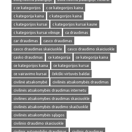
c ce kategorijos
c ce kategorijos kaina
c kategorija kaina
c kategorijos kaina
c kategorijos kursai
c kategorijos kursai kaune
c kategorijos kursai vilniuje
ca draudimas
car draudimas
casco draudimas
casco draudimas skaiciuokle
casco draudimo skaiciuokle
casko draudimas
ce kategorija
ce kategorija kaina
ce kategorijos kaina
ce kategorijos kursai
ce vairavimo kursai
čekiški virtuvės baldai
civilinė atsakomybė
civilinės atsakomybės draudimas
civilinės atsakomybės draudimas internetu
civilines atsakomybes draudimas skaiciuokle
civilinės atsakomybės draudimo skaičiuoklė
civilinės atsakomybės sąlygos
civilinio draudimo skaiciuokle
civilinis automobilio draudimas
civilinis draudimas