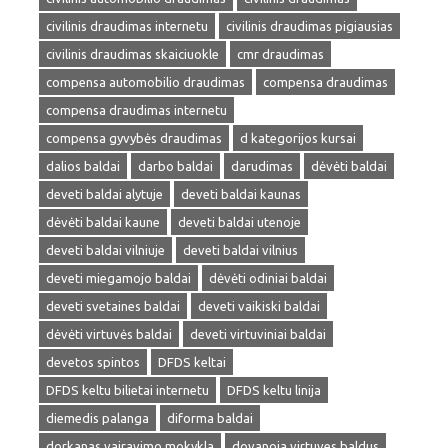
civilinis draudimas internetu
civilinis draudimas pigiausias
civilinis draudimas skaiciuokle
cmr draudimas
compensa automobilio draudimas
compensa draudimas
compensa draudimas internetu
compensa gyvybės draudimas
d kategorijos kursai
dalios baldai
darbo baldai
darudimas
dėvėti baldai
deveti baldai alytuje
deveti baldai kaunas
dėvėti baldai kaune
deveti baldai utenoje
deveti baldai vilniuje
deveti baldai vilnius
deveti miegamojo baldai
dėvėti odiniai baldai
deveti svetaines baldai
deveti vaikiski baldai
dėvėti virtuvės baldai
deveti virtuviniai baldai
devetos spintos
DFDS keltai
DFDS keltu bilietai internetu
DFDS keltu linija
diemedis palanga
diforma baldai
dorkanas vairavimo mokykla
dovanoja virtuves baldus