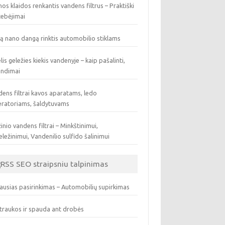
os klaidos renkantis vandens filtrus – Praktiški
tebėjimai
ą nano dangą rinktis automobilio stiklams
lis geležies kiekis vandenyje – kaip pašalinti,
endimai
ens filtrai kavos aparatams, ledo
eratoriams, šaldytuvams
inio vandens filtrai – Minkštinimui,
ležinimui, Vandenilio sulfido šalinimui
SEO straipsniu talpinimas
ausias pasirinkimas – Automobilių supirkimas
traukos ir spauda ant drobės