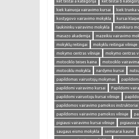
ket testai a kategorija
ket testai b kategori
kiek kainuoja vairavimo kursai
kiek trunka 
kostygovo vairavimo mokykla
kursai klaip
laukininku vairavimo mokykla
manikiuro m
masazo akademija
mazeikiu vairavimo mo
mokyklų reitingai
mokyklu reitingai vilniuje
mokymo centras vilniuje
mokymo centras vi
motociklo teises kaina
motociklo vairavim
motociklu mokykla
nardymo kursai
nuts
papildomas vairuotojų mokymas
papildoma
papildomi vairavimo kursai
Papildomi vaira
papildomi vairuotoju kursai vilniuje
papild
papildomos vairavimo pamokos instruktoriai v
papildomos vairavimo pamokos vilniuje
pa
pigiausi vairavimo kursai vilniuje
pigiausia 
saugaus eismo mokykla
seminarai kaune