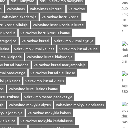
vimo
teisiu laikymas
telsiu vairavimo mokyklos
s
vairavimas
vairavimas eksternu
vairavimo
vairavimo akademija
vairavimo instruktoriai
ruktoriai vilniuje
vairavimo instruktoriaus kursai
truktorius
vairavimo instruktorius kaune
ategorijos
vairavimo kursai
vairavimo kursai alytuje
 kaina
vairavimo kursai kaunas
vairavimo kursai kaune
rsai klaipeda
vairavimo kursai klaipedoje
mo kursai londone
vairavimo kursai marijampoleje
rsai panevezyje
vairavimo kursai siauliuose
lniuje kainos
vairavimo kursai vilnius
nos
vairavimo kursu kainos kaune
ursu trukme
vairavimo menas panevezyje
uje
vairavimo mokykla alytus
vairavimo mokykla dorkanas
ykla jonavoje
vairavimo mokykla kainos
kla kaune
vairavimo mokykla kedainiuose