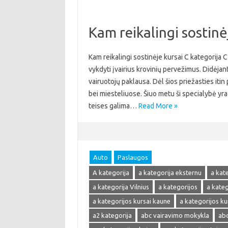
Kam reikalingi sostinė
Kam reikalingi sostinėje kursai C kategorija 
vykdyti įvairius krovinių pervežimus. Didėjant
vairuotojų paklausa. Dėl šios priežasties itin
bei miesteliuose. Šiuo metu ši specialybė yra 
teises galima…
Read More »
Auto
Paslaugos
A kategorija
a kategorija eksternu
a kat
a kategorija Vilnius
a kategorijos
a kate
a kategorijos kursai kaune
a kategorijos kur
a2 kategorija
abc vairavimo mokykla
abc