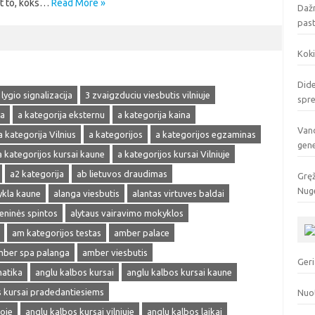
nt to, koks…
Read More »
Dažn
pas
Koki
Dide
 lygio signalizacija
3 zvaigzduciu viesbutis vilniuje
spr
ja
a kategorija eksternu
a kategorija kaina
Vand
a kategorija Vilnius
a kategorijos
a kategorijos egzaminas
gen
a kategorijos kursai kaune
a kategorijos kursai Vilniuje
a2 kategorija
ab lietuvos draudimas
Gręž
Nuge
ykla kaune
alanga viesbutis
alantas virtuves baldai
ieninės spintos
alytaus vairavimo mokyklos
am kategorijos testas
amber palace
ber spa palanga
amber viesbutis
Geri
matika
anglu kalbos kursai
anglu kalbos kursai kaune
s kursai pradedantiesiems
Nuo
oje
anglu kalbos kursai vilniuje
anglu kalbos laikai