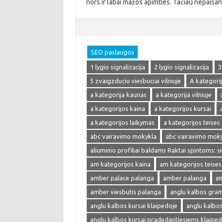
nors ir labai mažos apimties. Tačiau nepaisa
SEO paslaugos
1 lygio signalizacija
2 lygio signalizacija
3
5 zvaigzduciu viesbuciai vilniuje
A kategori
a kategorija kaunas
a kategorija vilniuje
a kategorijos kaina
a kategorijos kursai
a kategorijos laikymas
a kategorijos teises
abc vairavimo mokykla
abc vairavimo mok
aliuminio profiliai baldams Raktai spintoms: s
am kategorijos kaina
am kategorijos teises
amber palace palanga
amber palanga
am
amber viesbutis palanga
anglu kalbos gra
anglu kalbos kursai klaipedoje
anglu kalbo
anglu kalbos kursai pradedantiesiems klaiped