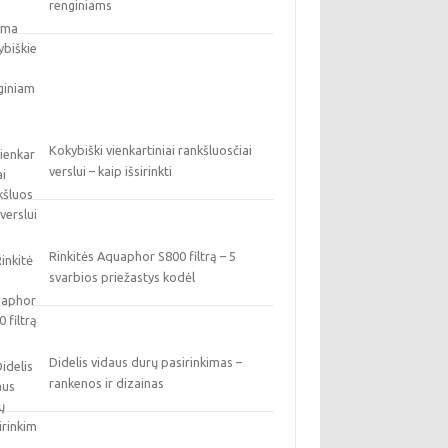
renginiams
Kokybiški vienkartiniai rankšluosčiai
verslui – kaip išsirinkti
Rinkitės Aquaphor S800 filtrą – 5
svarbios priežastys kodėl
Didelis vidaus durų pasirinkimas –
rankenos ir dizainas