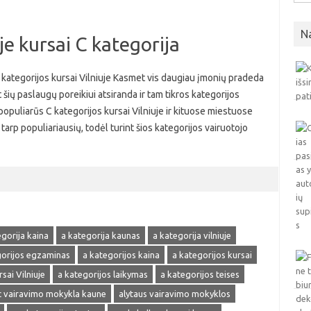
N
je kursai C kategorija
C kategorijos kursai Vilniuje Kasmet vis daugiau įmonių pradeda
 šių paslaugų poreikiui atsiranda ir tam tikros kategorijos
 populiarūs C kategorijos kursai Vilniuje ir kituose miestuose
tarp populiariausių, todėl turint šios kategorijos vairuotojo
egorija kaina
a kategorija kaunas
a kategorija vilniuje
gorijos egzaminas
a kategorijos kaina
a kategorijos kursai
sai Vilniuje
a kategorijos laikymas
a kategorijos teises
 vairavimo mokykla kaune
alytaus vairavimo mokyklos