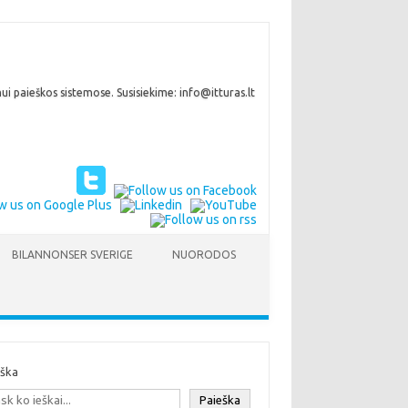
i paieškos sistemose. Susisiekime: info@itturas.lt
BILANNONSER SVERIGE
NUORODOS
eška
Paieška