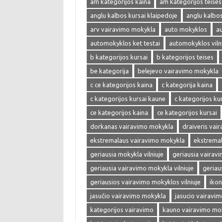
am kategorijos kaina
am kategorijos teises
anglu kalbos kursai klaipedoje
anglu kalbos 
arv vairavimo mokykla
auto mokyklos
a
automokyklos ket testai
automokyklos viln
b kategorijos kursai
b kategorijos teises
be kategorija
belejevo vairavimo mokykla
c ce kategorijos kaina
c kategorija kaina
c kategorijos kursai kaune
c kategorijos kur
ce kategorijos kaina
ce kategorijos kursai
dorkanas vairavimo mokykla
draiveris vai
ekstremalaus vairavimo mokykla
ekstrema
geriausia mokykla vilniuje
geriausia vairav
geriausia vairavimo mokykla vilniuje
geriau
geriausios vairavimo mokyklos vilniuje
ikon
jasučio vairavimo mokykla
jasucio vairavi
kategorijos vairavimo
kauno vairavimo mo