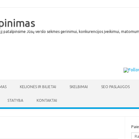
lpinimas
 jį patalpinsime Jūsų verslo sėkmės gerinimui, konkurencijos įveikimui, matomumu
Skip to content
MAS
KELIONĖS IR BILIETAI
SKELBIMAI
SEO PASLAUGOS
STATYBA
KONTAKTAI
Pai