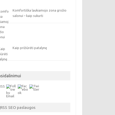
Komfortiška laukiamojo zona grožio
salonui – kaip sukurti
Kaip prižiūrėti patalynę
asidalinimui
SEO paslaugos