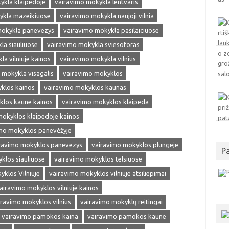
ykla klaipedoje
vairavimo mokykla lentvaris
ykla mazeikiuose
vairavimo mokykla naujoji vilnia
mokykla panevezys
vairavimo mokykla pasilaiciuose
la siauliuose
vairavimo mokykla sviesoforas
a vilniuje kainos
vairavimo mokykla vilnius
 mokykla visagalis
vairavimo mokyklos
klos kainos
vairavimo mokyklos kaunas
klos kaune kainos
vairavimo mokyklos klaipeda
mokyklos klaipedoje kainos
mo mokyklos panevėžyje
ravimo mokyklos panevezys
vairavimo mokyklos plungeje
P
klos siauliuose
vairavimo mokyklos telsiuose
klos Vilniuje
vairavimo mokyklos vilniuje atsiliepimai
airavimo mokyklos vilniuje kainos
iravimo mokyklos vilnius
vairavimo mokyklų reitingai
vairavimo pamokos kaina
vairavimo pamokos kaune