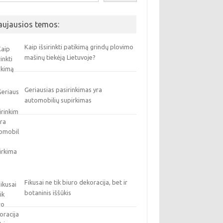
aujausios temos:
Kaip išsirinkti patikimą grindų plovimo
mašinų tiekėją Lietuvoje?
Geriausias pasirinkimas yra
automobilių supirkimas
Fikusai ne tik biuro dekoracija, bet ir
botaninis iššūkis