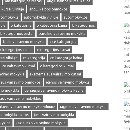
am kategorijos testas
anglu kalbos kursai kaune
kursai vilniuje
anglu kalbos pamokos
utomokykla
automokykla vilniuje
automokyklos
iuje
b kategorija
b kategorija kaina
b kategorijos
b kategorijos testai
bareikio vairavimo mokykla
bialo vairavimo mokykla
c ce kategorijos
c kategorijos kaina
c kategorijos kursai
sai vilniuje
ce kategorija
ce kategorija kaina
ce vairavimo kursai
d kategorijos kursai
ravimo mokykla
ekstremalaus vairavimo kursai
laus vairavimo pamokos
elenos vairavimo mokykla
imo mokykla
geriausia vairavimo mokykla kaune
sios vairavimo mokyklos
ikovo vairavimo mokykla vilniuje
jagmino vairavimo mokykla
mo mokykla kainos
jtmc vairavimo mokykla
kyklos
kazlausko vairavimo mokykla