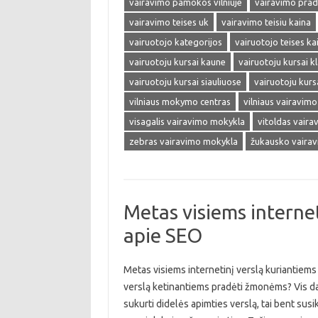
vairavimo pamokos vilniuje
vairavimo prad
vairavimo teises uk
vairavimo teisiu kaina
vairuotojo kategorijos
vairuotojo teises ka
vairuotoju kursai kaune
vairuotoju kursai k
vairuotoju kursai siauliuose
vairuotoju kursa
vilniaus mokymo centras
vilniaus vairavim
visagalis vairavimo mokykla
vitoldas vair
zebras vairavimo mokykla
žukausko vaira
Metas visiems internet
apie SEO
Metas visiems internetinį verslą kuriantiems 
verslą ketinantiems pradėti žmonėms? Vis daugi
sukurti didelės apimties verslą, tai bent susik