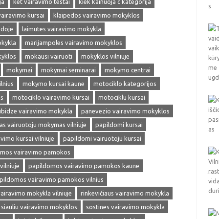
ja
ket vairavimo testai
kiek kainuoja c kategorija
vairavimo kursai
klaipedos vairavimo mokyklos
edoje
laimutes vairavimo mokykla
okykla
marijampoles vairavimo mokyklos
kyklos
mokausi vairuoti
mokyklos vilniuje
mokymai
mokymai seminarai
mokymo centrai
lnius
mokymo kursai kaune
motociklo kategorijos
as
motociklo vairavimo kursai
motociklu kursai
ubidze vairavimo mokykla
panevezio vairavimo mokyklos
s vairuotoju mokymas vilniuje
papildomi kursai
vimo kursai vilniuje
papildomi vairuotoju kursai
omos vairavimo pamokos
ilniuje
papildomos vairavimo pamokos kaune
pildomos vairavimo pamokos vilnius
vairavimo mokykla vilniuje
rinkevičiaus vairavimo mokykla
siauliu vairavimo mokyklos
sostines vairavimo mokykla