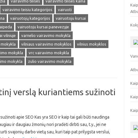
zia
vairavimo teises
vairavimo teises kaina
Kaip
vairavimo teisiu kategorijos
vairuoti
Atb
ina
vairuotojų kategorijos
vairuotoju kursai
Koky
laipeda
vairuotoju kursai panevezyje
i vilniuje
varnelio vairavimo mokykla
o mokykla
vilniaus vairavimo mokyklos
vilnius mokyklos
avimo mokykla
vrc vairavimo mokykla
Vand
vimo mokykla
zulio vairavimo mokykla
Atbu
Kaip
inį verslą kuriantiems sužinoti
Kaip
Kaip
sužinoti apie SEO Kas yra SEO ir kaip tai gali būti naudinga
au ir daugiau žmonių nori pradėti dirbti sau, t.y., jei ne
urti svajonių darbo vietą sau, kuri taip pat prilygsta verslui,