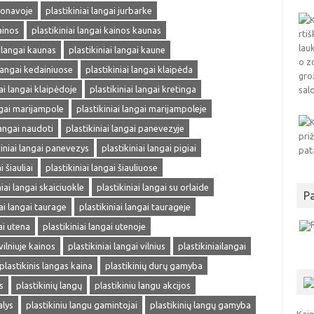
 jonavoje
plastikiniai langai jurbarke
ainos
plastikiniai langai kainos kaunas
i langai kaunas
plastikiniai langai kaune
 langai kedainiuose
plastikiniai langai klaipėda
iai langai klaipėdoje
plastikiniai langai kretinga
ngai marijampole
plastikiniai langai marijampoleje
langai naudoti
plastikiniai langai panevezyje
kiniai langai panevezys
plastikiniai langai pigiai
i šiauliai
plastikiniai langai šiauliuose
niai langai skaiciuokle
plastikiniai langai su orlaide
P
iai langai taurage
plastikiniai langai taurageje
ai utena
plastikiniai langai utenoje
vilniuje kainos
plastikiniai langai vilnius
plastikiniailangai
plastikinis langas kaina
plastikinių durų gamyba
s
plastikinių langų
plastikiniu langu akcijos
alys
plastikiniu langu gamintojai
plastikinių langų gamyba