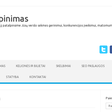
lpinimas
 jį patalpinsime Jūsų verslo sėkmės gerinimui, konkurencijos įveikimui, matomumu
Skip to content
MAS
KELIONĖS IR BILIETAI
SKELBIMAI
SEO PASLAUGOS
STATYBA
KONTAKTAI
Pai
E