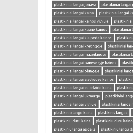
plastikiniai langai jonava
plastikiniai langai
plastikiniai langai kaina
plastikiniai langai k
plastikiniai langai kainos vilniuje
plastikinia
plastikiniai langai kaune kainos
plastikiniai
plastikiniai langai klaipeda kainos
plastikin
plastikiniai langai kretingoje
plastikiniai la
plastikiniai langai mazeikiuose
plastikiniai 
plastikiniai langai panevezyje kainos
plasti
plastikiniai langai plungeje
plastikiniai langa
plastikiniai langai siauliuose kainos
plastiki
plastikiniai langai su orlaide kaina
plastikin
plastikiniai langai ukmerge
plastikiniai lang
plastikiniai langai vilniuje
plastikiniai langai 
plastikinio lango kaina
plastikinis langas
plastikiniu duru kaina
plastikiniu duru kaino
plastikiniu langu apdaila
plastikiniu langu d