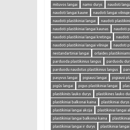
mituvos langai
namo durys
naudoti langa
naudoti langai kaune
naudoti langai vilniuje
naudoti plastikiniai langai
naudoti plastikini
naudoti plastikiniai langai kaunas
naudoti p
naudoti plastikiniai langai kretinga
naudoti 
naudoti plastikiniai langai vilniuje
naudoti pl
nestandartiniai langai
orlaides plastikinia
parduoda plastikinius langus
parduodu dur
parduodu naudotus plastikinius langus
par
pasyvus langai
pigiausi langai
pigiausi pl
pigūs langai
pigus plastikiniai langai
plas
plastikinės lauko durys
plastikines lauko du
plastikiniai balkonai kaina
plastikiniai durys
plastikiniai langai akcija
plastikiniai langai a
plastikiniai langai balkonui kaina
plastikini
plastikiniai langai ir durys
plastikiniai langa