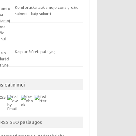
Komfortiška laukiamojo zona grožio
salonui – kaip sukurti
Kaip prižiūrėti patalynę
asidalinimui
SEO paslaugos