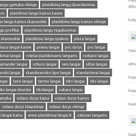
Kaip
 langu gamyba vilniuje
plastikinių langų išpardavimas
Atb
nos
plastikiniu langu kainos kaune
Koky
niu langu kainos skaiciuokle
plastikiniu langu kainos vilniuje
gu profiliai
plastikiniu langu reguliavimas
 skaiciuokle
plastikiniu langu spalvos
plaza langai
plaza langai kaune
prienu langai
pvc durys
pvc langai
Vand
kiniai langai
roletai plastikiniams langams
rudupio langai
Atbu
lamander langai
schuco langai
seni langai
siltas langas
viski langai
skandinavisko tipo langai
standartiniai langai
Kaip
angai
tavo langai
termo langai
tikri langai
tiks langai
tiks langai skundai
tikslangai
vakaru langai
Kaip
gamyba
vidaus durys kaina
vidaus durys kainos
Kaip
vidaus durys klaipėdoje
vidaus durys vilniuje
ai langai kaina
www plastikiniai langai lt
zaliuzes langams
Dažn