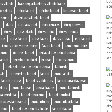
s vilniuje
balkonų stiklinimas vilniuje kaina
mo kainos
baltic langai
baltijos langai
brugmann langai
i kaune
deveti plastikiniai langai
i
duris
duru apvadai
duru centras
durų gamyba
durys
durys akcija
durys kaina
durys kaunas
doje
durys langai
durys lauko
durys pigiau
eko langai
faneruotos vidaus durys
fauga langai
gaminame duris
 langai
geriausi langai
geriausi plastikiniai langai
langai
hermio projektai
hronas
hronas langai
i
kiek kainuoja plastikiniai langai
klaipeda
ktis
kommerling langai
langai
langai akcija
langai ir durys
langai is vokietijos
langai ispardavimas
ainos
langai kaunas
langai kaune
langai klaipeda
gai mediniai
langai megrame
langai naudoti
ai pasyviam namui
langai pigiau
langai plastikiniai
 kaune
langai plastikiniai vilniuje
langai siauliai