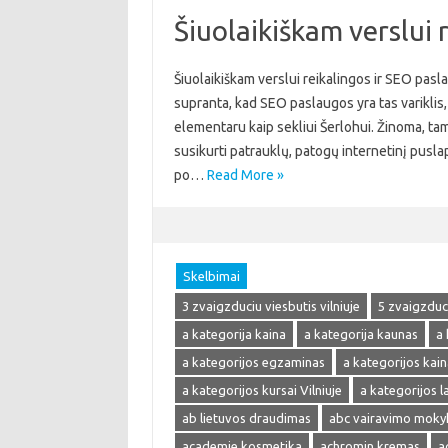
Šiuolaikiškam verslui 
Šiuolaikiškam verslui reikalingos ir SEO pasla
supranta, kad SEO paslaugos yra tas variklis, 
elementaru kaip sekliui Šerlohui. Žinoma, tam
susikurti patrauklų, patogų internetinį pusla
po…
Read More »
Skelbimai
3 zvaigzduciu viesbutis vilniuje
5 zvaigzduci
a kategorija kaina
a kategorija kaunas
a 
a kategorijos egzaminas
a kategorijos kain
a kategorijos kursai Vilniuje
a kategorijos 
ab lietuvos draudimas
abc vairavimo moky
academie kosmetika
achromin kremas
a