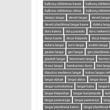
balkonų stiklinimas kaune
balkonų stiklinima
balkonu stiklinimas vilnius
balkonų stiklini
danijos langai
deveti langai
deveti langa
deveti plastikiniai langai kaune
doleta langa
duru kainos
durų pasaulis
duru rankenos
durys kaune
durys klaipeda
durys klaipe
eukera langai
euro langai
evaldo langai
gealan langai
geri langai
geri plastikiniai
glaskek langai
heinzmann langai
hermio 
hrono langai
kambarines durys
kbe langa
klijuotos medienos langai
kokius langus rin
langai alytuje
langai alytus
langai durys
langai issimoketinai
langai kaina
langai k
langai klaipedoje
langai marijampole
lan
langai panevezyje
langai panevezys
lang
langai plastikiniai kainos
langai plastikiniai