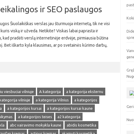
pas
reikalingos ir SEO paslaugos
Koki
ugos Šiuolaikiškas verslas jau šturmuoja internetą, tik ne visi
kuris viską ir užveda. Netikite? Viskas labai paprasta ir
Dide
spr
, kad pradėti verslą internetinėje erdvėje, pirmiausia būtina
pį. Bet iškarto kyla klausimas, ar po svetainės kūrimo darbų,
Vand
gen
Gręž
Nuge
u viesbuciai vilniuje
A kategorija
a kategorija eksternu
kategorija vilniuje
a kategorija Vilnius
a kategorijos
Geri
a
a kategorijos kursai
a kategorijos kursai kaune
laikymas
a kategorijos teises
a2 kategorija
Nuo
kla
abc vairavimo mokykla kaune
abidis kosmetika
cnofan kremas
actipur kremas
akamuti kosmetika