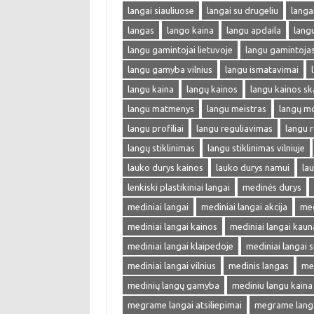
langai siauliuose
langai su drugeliu
langa
langas
lango kaina
langu apdaila
lang
langu gamintojai lietuvoje
langu gamintoja
langu gamyba vilnius
langu ismatavimai
langu kaina
langų kainos
langu kainos sk
langu matmenys
langu meistras
langų m
langu profiliai
langu reguliavimas
langu r
langų stiklinimas
langu stiklinimas vilniuje
lauko durys kainos
lauko durys namui
lau
lenkiski plastikiniai langai
medinės durys
mediniai langai
mediniai langai akcija
med
mediniai langai kainos
mediniai langai kaun
mediniai langai klaipedoje
mediniai langai s
mediniai langai vilnius
medinis langas
me
medinių langų gamyba
mediniu langu kaina
megrame langai atsiliepimai
megrame langai