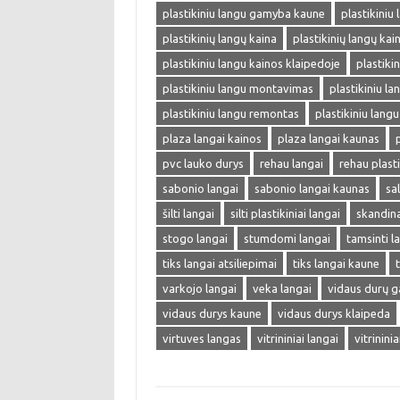
plastikiniu langu gamyba kaune
plastikiniu
plastikinių langų kaina
plastikinių langų kai
plastikiniu langu kainos klaipedoje
plastiki
plastikiniu langu montavimas
plastikiniu lan
plastikiniu langu remontas
plastikiniu langu
plaza langai kainos
plaza langai kaunas
pvc lauko durys
rehau langai
rehau plasti
sabonio langai
sabonio langai kaunas
sa
šilti langai
silti plastikiniai langai
skandina
stogo langai
stumdomi langai
tamsinti l
tiks langai atsiliepimai
tiks langai kaune
varkojo langai
veka langai
vidaus durų 
vidaus durys kaune
vidaus durys klaipeda
virtuves langas
vitrininiai langai
vitrinini