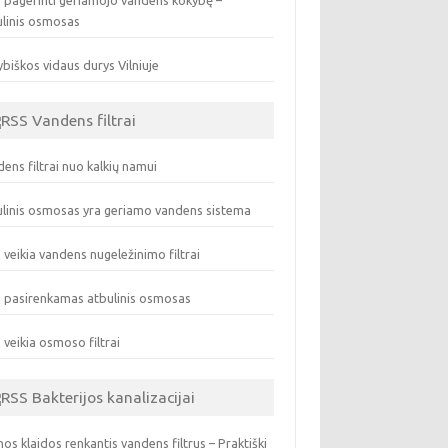
 pagerinti geriamojo vandens kokybę –
ulinis osmosas
biškos vidaus durys Vilniuje
Vandens filtrai
ens filtrai nuo kalkių namui
linis osmosas yra geriamo vandens sistema
 veikia vandens nugeležinimo filtrai
 pasirenkamas atbulinis osmosas
 veikia osmoso filtrai
Bakterijos kanalizacijai
os klaidos renkantis vandens filtrus – Praktiški