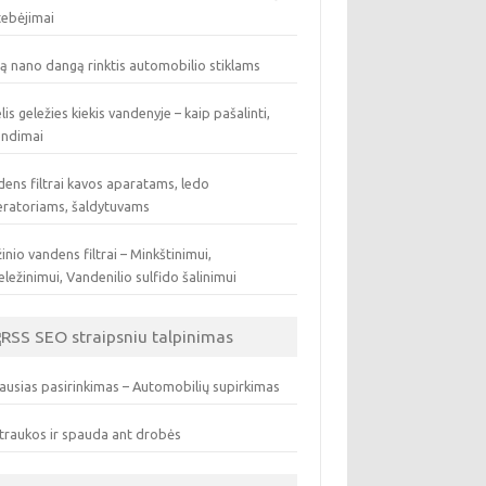
tebėjimai
ą nano dangą rinktis automobilio stiklams
lis geležies kiekis vandenyje – kaip pašalinti,
endimai
ens filtrai kavos aparatams, ledo
eratoriams, šaldytuvams
inio vandens filtrai – Minkštinimui,
ležinimui, Vandenilio sulfido šalinimui
SEO straipsniu talpinimas
ausias pasirinkimas – Automobilių supirkimas
traukos ir spauda ant drobės