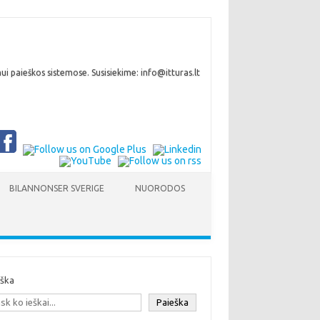
i paieškos sistemose. Susisiekime: info@itturas.lt
BILANNONSER SVERIGE
NUORODOS
eška
Paieška