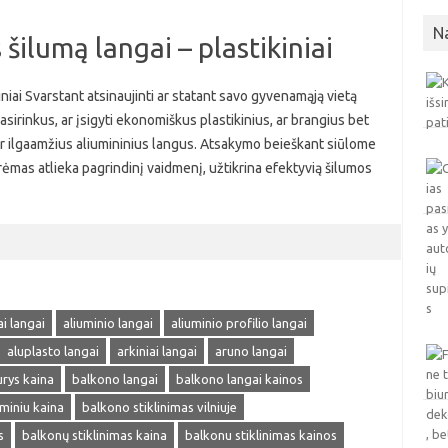
N
šilumą langai – plastikiniai
iniai Svarstant atsinaujinti ar statant savo gyvenamąją vietą
pasirinkus, ar įsigyti ekonomiškus plastikinius, ar brangius bet
s ir ilgaamžius aliumininius langus. Atsakymo beieškant siūlome
o rėmas atlieka pagrindinį vaidmenį, užtikrina efektyvią šilumos
ai langai
aliuminio langai
aliuminio profilio langai
aluplasto langai
arkiniai langai
aruno langai
rys kaina
balkono langai
balkono langai kainos
uminiu kaina
balkono stiklinimas vilniuje
s
balkonų stiklinimas kaina
balkonu stiklinimas kainos