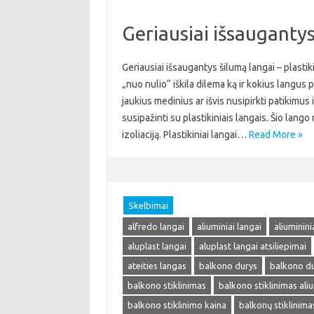
Geriausiai išsaugantys 
Geriausiai išsaugantys šilumą langai – plastik
„nuo nulio“ iškila dilema ką ir kokius langus 
jaukius medinius ar išvis nusipirkti patikimu
susipažinti su plastikiniais langais. Šio lang
izoliaciją. Plastikiniai langai…
Read More »
Skelbimai
alfredo langai
aliuminiai langai
aliuminini
aluplast langai
aluplast langai atsiliepimai
ateities langas
balkono durys
balkono du
balkono stiklinimas
balkono stiklinimas ali
balkono stiklinimo kaina
balkonų stiklinima