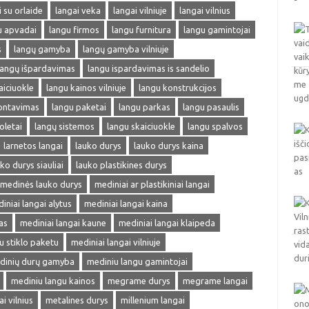
i su orlaide
langai veka
langai vilniuje
langai vilnius
u apvadai
langu firmos
langu furnitura
langu gamintojai
s
langų gamyba
langų gamyba vilniuje
langų išpardavimas
langu ispardavimas is sandelio
aiciuokle
langu kainos vilniuje
langu konstrukcijos
ontavimas
langu paketai
langu parkas
langu pasaulis
oletai
langų sistemos
langu skaiciuokle
langu spalvos
larnetos langai
lauko durys
lauko durys kaina
ko durys siauliai
lauko plastikines durys
medinės lauko durys
mediniai ar plastikiniai langai
iniai langai alytus
mediniai langai kaina
as
mediniai langai kaune
mediniai langai klaipeda
u stiklo paketu
mediniai langai vilniuje
dinių durų gamyba
mediniu langu gamintojai
mediniu langu kainos
megrame durys
megrame langai
 vilnius
metalines durys
millenium langai