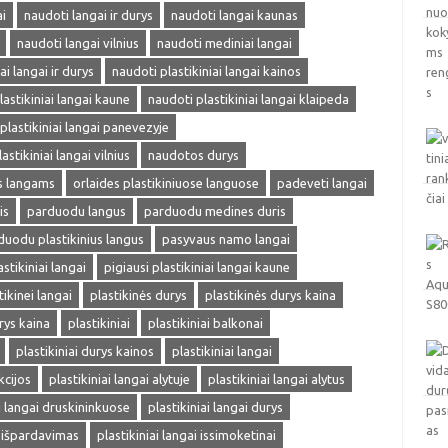
i
naudoti langai ir durys
naudoti langai kaunas
naudoti langai vilnius
naudoti mediniai langai
ai langai ir durys
naudoti plastikiniai langai kainos
lastikiniai langai kaune
naudoti plastikiniai langai klaipeda
plastikiniai langai panevezyje
astikiniai langai vilnius
naudotos durys
ms langams
orlaides plastikiniuose languose
padeveti langai
is
parduodu langus
parduodu medines duris
duodu plastikinius langus
pasyvaus namo langai
astikiniai langai
pigiausi plastikiniai langai kaune
tikinei langai
plastikinės durys
plastikinės durys kaina
rys kaina
plastikiniai
plastikiniai balkonai
plastikiniai durys kainos
plastikiniai langai
kcijos
plastikiniai langai alytuje
plastikiniai langai alytus
ai langai druskininkuose
plastikiniai langai durys
i išpardavimas
plastikiniai langai issimoketinai