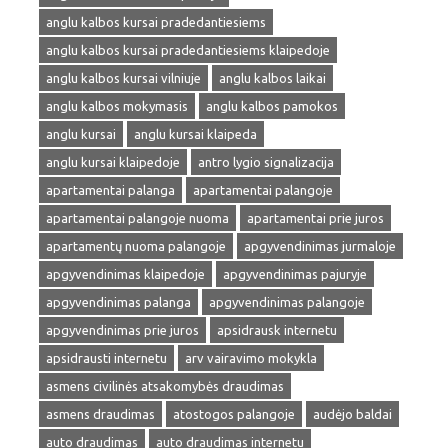
anglu kalbos kursai pradedantiesiems
anglu kalbos kursai pradedantiesiems klaipedoje
anglu kalbos kursai vilniuje
anglu kalbos laikai
anglu kalbos mokymasis
anglu kalbos pamokos
anglu kursai
anglu kursai klaipeda
anglu kursai klaipedoje
antro lygio signalizacija
apartamentai palanga
apartamentai palangoje
apartamentai palangoje nuoma
apartamentai prie juros
apartamentų nuoma palangoje
apgyvendinimas jurmaloje
apgyvendinimas klaipedoje
apgyvendinimas pajuryje
apgyvendinimas palanga
apgyvendinimas palangoje
apgyvendinimas prie juros
apsidrausk internetu
apsidrausti internetu
arv vairavimo mokykla
asmens civilinės atsakomybės draudimas
asmens draudimas
atostogos palangoje
audėjo baldai
auto draudimas
auto draudimas internetu