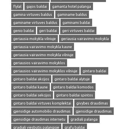
flylal
gajos baldai
gamanta hotel palanga
gamina virtuves baldus
gaminame baldus
gaminame virtuves baldus
gaminami baldai
genio baldai
geri baldai
geri virtuves baldai
geriausia mokykla vilniuje
geriausia vairavimo mokykla
geriausia vairavimo mokykla kaune
geriausia vairavimo mokykla vilniuje
geriausios vairavimo mokyklos
geriausios vairavimo mokyklos vilniuje
gintaro baldai
gintaro baldai akcijos
gintaro baldai alytuje
gintaro baldai kaune
gintaro baldai komodos
gintaro baldai sekcijos
gintaro baldai spintos
gintaro baldai virtuves komplektai
givybes draudimas
gjensidige automobilio draudimas
gjensidige draudimas
gjensidige draudimas internetu
gradiali palanga
gradiali viesbutis palangoje
grafų baldai