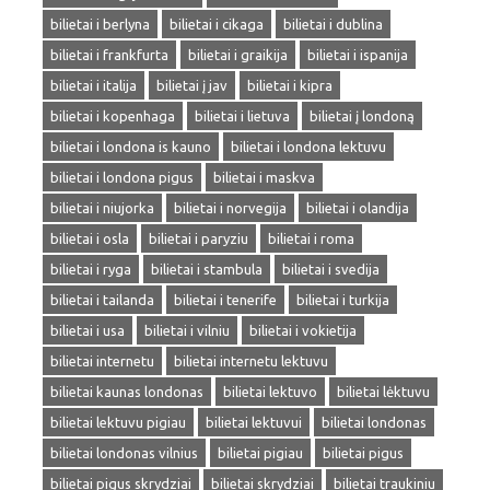
bilietai i berlyna
bilietai i cikaga
bilietai i dublina
bilietai i frankfurta
bilietai i graikija
bilietai i ispanija
bilietai i italija
bilietai į jav
bilietai i kipra
bilietai i kopenhaga
bilietai i lietuva
bilietai į londoną
bilietai i londona is kauno
bilietai i londona lektuvu
bilietai i londona pigus
bilietai i maskva
bilietai i niujorka
bilietai i norvegija
bilietai i olandija
bilietai i osla
bilietai i paryziu
bilietai i roma
bilietai i ryga
bilietai i stambula
bilietai i svedija
bilietai i tailanda
bilietai i tenerife
bilietai i turkija
bilietai i usa
bilietai i vilniu
bilietai i vokietija
bilietai internetu
bilietai internetu lektuvu
bilietai kaunas londonas
bilietai lektuvo
bilietai lėktuvu
bilietai lektuvu pigiau
bilietai lektuvui
bilietai londonas
bilietai londonas vilnius
bilietai pigiau
bilietai pigus
bilietai pigus skrydziai
bilietai skrydziai
bilietai traukiniu