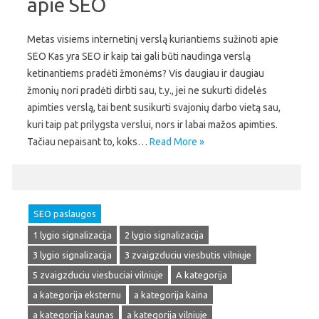
apie SEO
Metas visiems internetinį verslą kuriantiems sužinoti apie
SEO Kas yra SEO ir kaip tai gali būti naudinga verslą
ketinantiems pradėti žmonėms? Vis daugiau ir daugiau
žmonių nori pradėti dirbti sau, t.y., jei ne sukurti didelės
apimties verslą, tai bent susikurti svajonių darbo vietą sau,
kuri taip pat prilygsta verslui, nors ir labai mažos apimties.
Tačiau nepaisant to, koks…
Read More »
SEO paslaugos
1 lygio signalizacija
2 lygio signalizacija
3 lygio signalizacija
3 zvaigzduciu viesbutis vilniuje
5 zvaigzduciu viesbuciai vilniuje
A kategorija
a kategorija eksternu
a kategorija kaina
a kategorija kaunas
a kategorija vilniuje