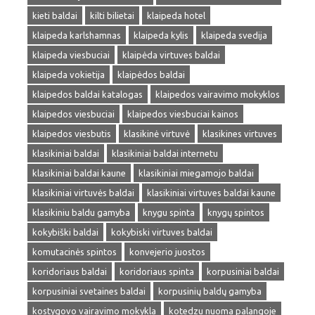
kieti baldai
kilti bilietai
klaipeda hotel
klaipeda karlshamnas
klaipeda kylis
klaipeda svedija
klaipeda viesbuciai
klaipėda virtuves baldai
klaipeda vokietija
klaipėdos baldai
klaipedos baldai katalogas
klaipedos vairavimo mokyklos
klaipedos viesbuciai
klaipedos viesbuciai kainos
klaipedos viesbutis
klasikinė virtuvė
klasikines virtuves
klasikiniai baldai
klasikiniai baldai internetu
klasikiniai baldai kaune
klasikiniai miegamojo baldai
klasikiniai virtuvės baldai
klasikiniai virtuves baldai kaune
klasikiniu baldu gamyba
knygu spinta
knygų spintos
kokybiški baldai
kokybiski virtuves baldai
komutacinės spintos
konvejerio juostos
koridoriaus baldai
koridoriaus spinta
korpusiniai baldai
korpusiniai svetaines baldai
korpusinių baldų gamyba
kostygovo vairavimo mokykla
kotedzu nuoma palangoje