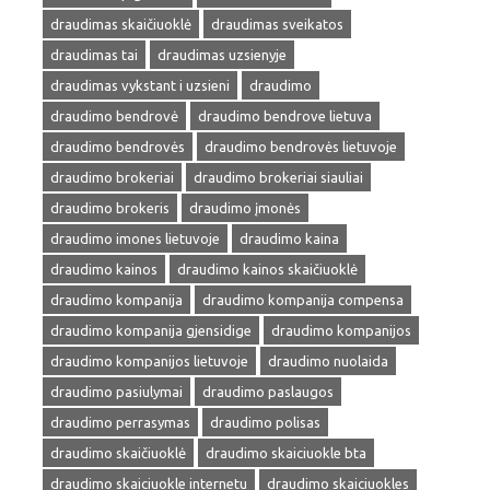
draudimas skaičiuoklė
draudimas sveikatos
draudimas tai
draudimas uzsienyje
draudimas vykstant i uzsieni
draudimo
draudimo bendrovė
draudimo bendrove lietuva
draudimo bendrovės
draudimo bendrovės lietuvoje
draudimo brokeriai
draudimo brokeriai siauliai
draudimo brokeris
draudimo įmonės
draudimo imones lietuvoje
draudimo kaina
draudimo kainos
draudimo kainos skaičiuoklė
draudimo kompanija
draudimo kompanija compensa
draudimo kompanija gjensidige
draudimo kompanijos
draudimo kompanijos lietuvoje
draudimo nuolaida
draudimo pasiulymai
draudimo paslaugos
draudimo perrasymas
draudimo polisas
draudimo skaičiuoklė
draudimo skaiciuokle bta
draudimo skaiciuokle internetu
draudimo skaiciuokles