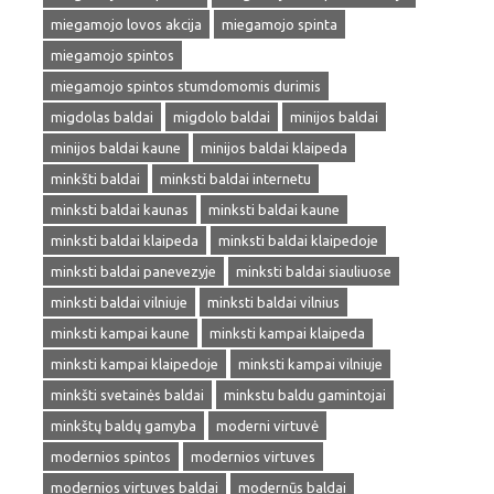
miegamojo lovos akcija
miegamojo spinta
miegamojo spintos
miegamojo spintos stumdomomis durimis
migdolas baldai
migdolo baldai
minijos baldai
minijos baldai kaune
minijos baldai klaipeda
minkšti baldai
minksti baldai internetu
minksti baldai kaunas
minksti baldai kaune
minksti baldai klaipeda
minksti baldai klaipedoje
minksti baldai panevezyje
minksti baldai siauliuose
minksti baldai vilniuje
minksti baldai vilnius
minksti kampai kaune
minksti kampai klaipeda
minksti kampai klaipedoje
minksti kampai vilniuje
minkšti svetainės baldai
minkstu baldu gamintojai
minkštų baldų gamyba
moderni virtuvė
modernios spintos
modernios virtuves
modernios virtuves baldai
modernūs baldai