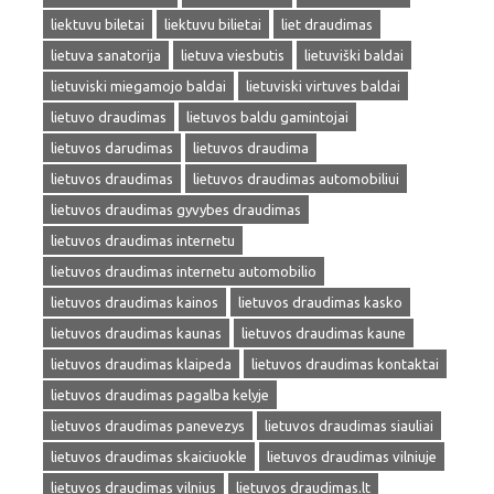
liektuvu biletai
liektuvu bilietai
liet draudimas
lietuva sanatorija
lietuva viesbutis
lietuviški baldai
lietuviski miegamojo baldai
lietuviski virtuves baldai
lietuvo draudimas
lietuvos baldu gamintojai
lietuvos darudimas
lietuvos draudima
lietuvos draudimas
lietuvos draudimas automobiliui
lietuvos draudimas gyvybes draudimas
lietuvos draudimas internetu
lietuvos draudimas internetu automobilio
lietuvos draudimas kainos
lietuvos draudimas kasko
lietuvos draudimas kaunas
lietuvos draudimas kaune
lietuvos draudimas klaipeda
lietuvos draudimas kontaktai
lietuvos draudimas pagalba kelyje
lietuvos draudimas panevezys
lietuvos draudimas siauliai
lietuvos draudimas skaiciuokle
lietuvos draudimas vilniuje
lietuvos draudimas vilnius
lietuvos draudimas.lt