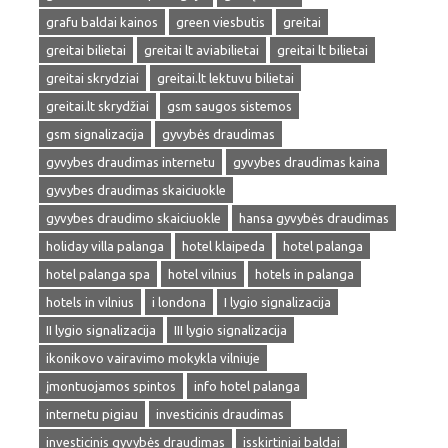
grafu baldai kainos
green viesbutis
greitai
greitai bilietai
greitai lt aviabilietai
greitai lt bilietai
greitai skrydziai
greitai.lt lektuvu bilietai
greitai.lt skrydžiai
gsm saugos sistemos
gsm signalizacija
gyvybės draudimas
gyvybes draudimas internetu
gyvybes draudimas kaina
gyvybes draudimas skaiciuokle
gyvybes draudimo skaiciuokle
hansa gyvybės draudimas
holiday villa palanga
hotel klaipeda
hotel palanga
hotel palanga spa
hotel vilnius
hotels in palanga
hotels in vilnius
i londona
I lygio signalizacija
II lygio signalizacija
III lygio signalizacija
ikonikovo vairavimo mokykla vilniuje
įmontuojamos spintos
info hotel palanga
internetu pigiau
investicinis draudimas
investicinis gyvybės draudimas
isskirtiniai baldai