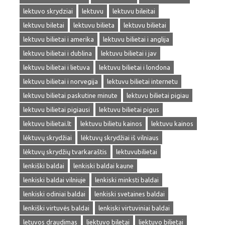
lektuvo skrydziai
lektuvu
lektuvu bileitai
lektuvu biletai
lektuvu bilieta
lektuvu bilietai
lektuvu bilietai i amerika
lektuvu bilietai i anglija
lektuvu bilietai i dublina
lektuvu bilietai i jav
lektuvu bilietai i lietuva
lektuvu bilietai i londona
lektuvu bilietai i norvegija
lektuvu bilietai internetu
lektuvu bilietai paskutine minute
lektuvu bilietai pigiau
lektuvu bilietai pigiausi
lektuvu bilietai pigus
lektuvu bilietai.lt
lektuvu bilietu kainos
lektuvu kainos
lėktuvų skrydžiai
lėktuvų skrydžiai iš vilniaus
lėktuvų skrydžių tvarkaraštis
lektuvubilietai
lenkiški baldai
lenkiski baldai kaune
lenkiski baldai vilniuje
lenkiski minksti baldai
lenkiski odiniai baldai
lenkiski svetaines baldai
lenkiški virtuvės baldai
lenkiski virtuviniai baldai
letuvos draudimas
liektuvo biletai
liektuvo bilietai