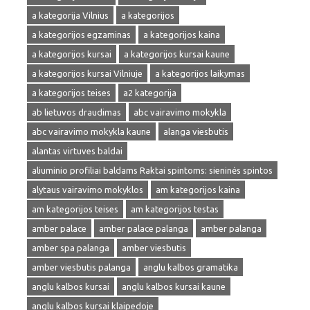
a kategorija Vilnius
a kategorijos
a kategorijos egzaminas
a kategorijos kaina
a kategorijos kursai
a kategorijos kursai kaune
a kategorijos kursai Vilniuje
a kategorijos laikymas
a kategorijos teises
a2 kategorija
ab lietuvos draudimas
abc vairavimo mokykla
abc vairavimo mokykla kaune
alanga viesbutis
alantas virtuves baldai
aliuminio profiliai baldams Raktai spintoms: sieninės spintos
alytaus vairavimo mokyklos
am kategorijos kaina
am kategorijos teises
am kategorijos testas
amber palace
amber palace palanga
amber palanga
amber spa palanga
amber viesbutis
amber viesbutis palanga
anglu kalbos gramatika
anglu kalbos kursai
anglu kalbos kursai kaune
anglu kalbos kursai klaipedoje