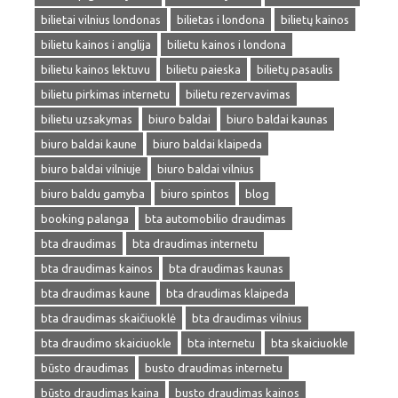
bilietai vilnius londonas
bilietas i londona
bilietų kainos
bilietu kainos i anglija
bilietu kainos i londona
bilietu kainos lektuvu
bilietu paieska
bilietų pasaulis
bilietu pirkimas internetu
bilietu rezervavimas
bilietu uzsakymas
biuro baldai
biuro baldai kaunas
biuro baldai kaune
biuro baldai klaipeda
biuro baldai vilniuje
biuro baldai vilnius
biuro baldu gamyba
biuro spintos
blog
booking palanga
bta automobilio draudimas
bta draudimas
bta draudimas internetu
bta draudimas kainos
bta draudimas kaunas
bta draudimas kaune
bta draudimas klaipeda
bta draudimas skaičiuoklė
bta draudimas vilnius
bta draudimo skaiciuokle
bta internetu
bta skaiciuokle
būsto draudimas
busto draudimas internetu
būsto draudimas kaina
busto draudimas kainos