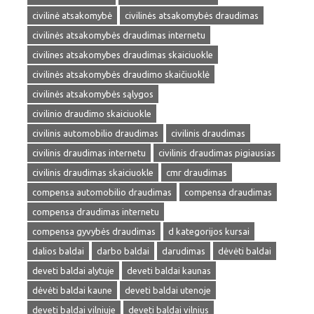
civilinė atsakomybė
civilinės atsakomybės draudimas
civilinės atsakomybės draudimas internetu
civilines atsakomybes draudimas skaiciuokle
civilinės atsakomybės draudimo skaičiuoklė
civilinės atsakomybės sąlygos
civilinio draudimo skaiciuokle
civilinis automobilio draudimas
civilinis draudimas
civilinis draudimas internetu
civilinis draudimas pigiausias
civilinis draudimas skaiciuokle
cmr draudimas
compensa automobilio draudimas
compensa draudimas
compensa draudimas internetu
compensa gyvybės draudimas
d kategorijos kursai
dalios baldai
darbo baldai
darudimas
dėvėti baldai
deveti baldai alytuje
deveti baldai kaunas
dėvėti baldai kaune
deveti baldai utenoje
deveti baldai vilniuje
deveti baldai vilnius