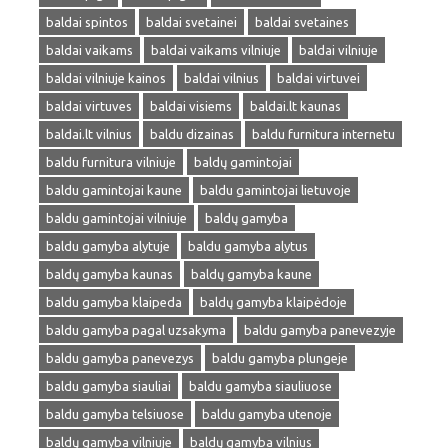
baldai spintos
baldai svetainei
baldai svetaines
baldai vaikams
baldai vaikams vilniuje
baldai vilniuje
baldai vilniuje kainos
baldai vilnius
baldai virtuvei
baldai virtuves
baldai visiems
baldai.lt kaunas
baldai.lt vilnius
baldu dizainas
baldu furnitura internetu
baldu furnitura vilniuje
baldų gamintojai
baldu gamintojai kaune
baldu gamintojai lietuvoje
baldu gamintojai vilniuje
baldų gamyba
baldu gamyba alytuje
baldu gamyba alytus
baldų gamyba kaunas
baldų gamyba kaune
baldu gamyba klaipeda
baldų gamyba klaipėdoje
baldu gamyba pagal uzsakyma
baldu gamyba panevezyje
baldu gamyba panevezys
baldu gamyba plungeje
baldu gamyba siauliai
baldu gamyba siauliuose
baldu gamyba telsiuose
baldu gamyba utenoje
baldų gamyba vilniuje
baldų gamyba vilnius