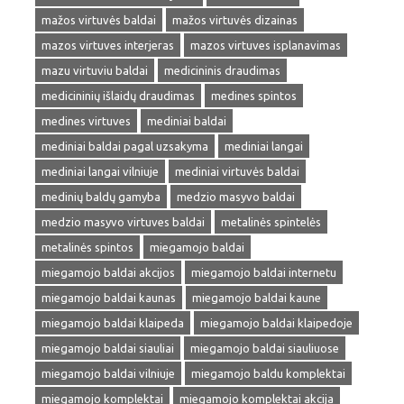
mažos virtuvės baldai
mažos virtuvės dizainas
mazos virtuves interjeras
mazos virtuves isplanavimas
mazu virtuviu baldai
medicininis draudimas
medicininių išlaidų draudimas
medines spintos
medines virtuves
mediniai baldai
mediniai baldai pagal uzsakyma
mediniai langai
mediniai langai vilniuje
mediniai virtuvės baldai
medinių baldų gamyba
medzio masyvo baldai
medzio masyvo virtuves baldai
metalinės spintelės
metalinės spintos
miegamojo baldai
miegamojo baldai akcijos
miegamojo baldai internetu
miegamojo baldai kaunas
miegamojo baldai kaune
miegamojo baldai klaipeda
miegamojo baldai klaipedoje
miegamojo baldai siauliai
miegamojo baldai siauliuose
miegamojo baldai vilniuje
miegamojo baldu komplektai
miegamojo komplektai
miegamojo komplektai akcija