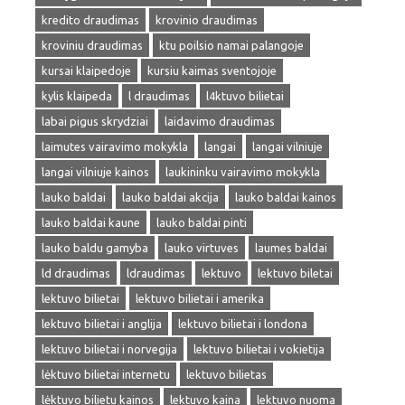
kredito draudimas
krovinio draudimas
kroviniu draudimas
ktu poilsio namai palangoje
kursai klaipedoje
kursiu kaimas sventojoje
kylis klaipeda
l draudimas
l4ktuvo bilietai
labai pigus skrydziai
laidavimo draudimas
laimutes vairavimo mokykla
langai
langai vilniuje
langai vilniuje kainos
laukininku vairavimo mokykla
lauko baldai
lauko baldai akcija
lauko baldai kainos
lauko baldai kaune
lauko baldai pinti
lauko baldu gamyba
lauko virtuves
laumes baldai
ld draudimas
ldraudimas
lektuvo
lektuvo biletai
lektuvo bilietai
lektuvo bilietai i amerika
lektuvo bilietai i anglija
lektuvo bilietai i londona
lektuvo bilietai i norvegija
lektuvo bilietai i vokietija
lėktuvo bilietai internetu
lektuvo bilietas
lėktuvo bilietu kainos
lektuvo kaina
lektuvo nuoma