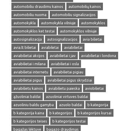
automobiliu draudimu kainos
automobilių kainos
automobiliu nuoma
automobiliu signalizacijos
automokykla
automokykla vilniuje
automokyklos
automokyklos ket testai
automokyklos vilniuje
autosignalizacija
autosignalizacijos
avia bilietai
avia.lt bilietai
aviabiletai
aviabilietai
aviabilietai akcijos
aviabilietai i jav
aviabilietai i londona
aviabilietai i milana
aviabilietai i osla
aviabilietai internetu
aviabilietai pigiau
aviabilietai pigus
aviabilietai pigus skrydziai
aviabilietu kainos
aviabilietu paieska
aviobilietai
ąžuoliniai baldai
azuoliniai virtuves baldai
azuoliniu baldu gamyba
azuolo baldai
b kategorija
b kategorija kaina
b kategorijos
b kategorijos kursai
b kategorijos teises
b kategorijos testai
bagažas lėktuve
bagazo draudimas