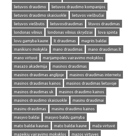
lietuvos draudimo
lietuvos draudimo kompanijos
lietuvos draudimo skaiciuokle
lietuvos viešbučiai
lietuvos viešbutis
lietuvosdraudimas
lituvos draudimas
londonas vilnius
londonas vilnius skrydziai
lova spinta
lovu gamyba kaune
lt draudimas
magrės baldai
manikiuro mokykla
mano draudimas
mano draudimas.lt
mano virtuvė
marijampoles vairavimo mokyklos
masazo akademija
masinos draudimas
masinos draudimas anglijoje
masinos draudimas internetu
masinos draudimas kainos
masinos draudimas lietuvoje
masinos draudimas uk
masinos draudimo kainos
masinos draudimo skaiciuokle
masinu draudimai
masinu draudimas
masinu draudimo kainos
masyvo baldai
masyvo baldu gamyba
mato baldai kaunas
mato baldai kaune
maža virtuvė
mazeikiu vairavimo mokyklos
mazos virtuves