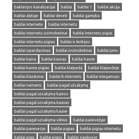
bakterijos kanalizacijai
baldai
baldai 1
baldai akcija
baldai alytuje
baldai deveti
baldai gamyba
baldai internete
baldai internetu
baldai internetu issimoketinai
baldai internetu pigiai
baldai internetu pigiau
baldai is lenkijos
baldai ispardavimas
baldai issimoketinai
baldai jums
baldai kaina
baldai kaunas
baldai kaune
baldai kaune pigiau
baldai klaipeda
baldai klaipedoje
baldai klasikiniai
baldai lt internetu
baldai miegamojo
baldai namams
baldai pagal užsakymą
baldai pagal uzsakyma kainos
baldai pagal uzsakyma kaunas
baldai pagal uzsakyma kaune
baldai pagal uzsakyma vilnius
baldai panevėžyje
baldai panevezys
baldai pigiau
baldai pigiau internetu
baldai pigu
baldai pigus
baldai siauliuose