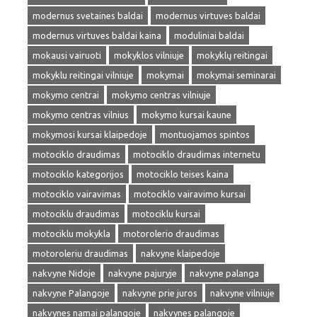
modernus svetaines baldai
modernus virtuves baldai
modernus virtuves baldai kaina
moduliniai baldai
mokausi vairuoti
mokyklos vilniuje
mokyklų reitingai
mokyklu reitingai vilniuje
mokymai
mokymai seminarai
mokymo centrai
mokymo centras vilniuje
mokymo centras vilnius
mokymo kursai kaune
mokymosi kursai klaipedoje
montuojamos spintos
motociklo draudimas
motociklo draudimas internetu
motociklo kategorijos
motociklo teises kaina
motociklo vairavimas
motociklo vairavimo kursai
motociklu draudimas
motociklu kursai
motociklu mokykla
motorolerio draudimas
motoroleriu draudimas
nakvyne klaipedoje
nakvyne Nidoje
nakvyne pajuryje
nakvyne palanga
nakvyne Palangoje
nakvyne prie juros
nakvyne vilniuje
nakvynes namai palangoje
nakvynes palangoje