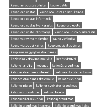
kauno aerouostas bilietai
kauno baldai
kauno oro uostas
kauno oro uostas bilietu kainos
kauno oro uostas informacija
kauno oro uostas tvarkarastis
kauno oro uosto
kauno oro uosto informacija
kauno oro uosto tvarkarastis
kauno vairavimo mokyklos
kauno viešbučiai
kauno viesbuciai kainos
kaupiamasis draudimas
kaupiamasis gyvybės draudimas
kazlausko vairavimo mokykla
kėdės virtuvei
kelione i anglija
keliones
kelionės draudimas
kelionės draudimas internetu
keliones draudimas kaina
keliones draudimas skaiciuokle
kelionės lėktuvu
keliones pigiau
keliones sveikatos draudimas
kelioninis draudimas
kelioniu bilietai
kelioniu bilietai lektuvu
kelionių draudimas
kelionių draudimas internetu
kelionių draudimas kaina