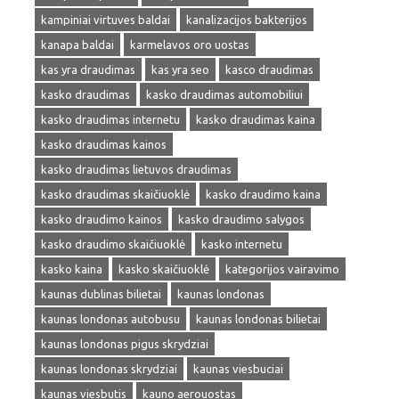
kampiniai virtuves baldai
kanalizacijos bakterijos
kanapa baldai
karmelavos oro uostas
kas yra draudimas
kas yra seo
kasco draudimas
kasko draudimas
kasko draudimas automobiliui
kasko draudimas internetu
kasko draudimas kaina
kasko draudimas kainos
kasko draudimas lietuvos draudimas
kasko draudimas skaičiuoklė
kasko draudimo kaina
kasko draudimo kainos
kasko draudimo salygos
kasko draudimo skaičiuoklė
kasko internetu
kasko kaina
kasko skaičiuoklė
kategorijos vairavimo
kaunas dublinas bilietai
kaunas londonas
kaunas londonas autobusu
kaunas londonas bilietai
kaunas londonas pigus skrydziai
kaunas londonas skrydziai
kaunas viesbuciai
kaunas viesbutis
kauno aerouostas