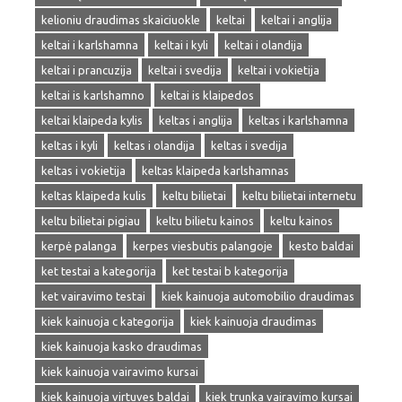
kelioniu draudimas skaiciuokle
keltai
keltai i anglija
keltai i karlshamna
keltai i kyli
keltai i olandija
keltai i prancuzija
keltai i svedija
keltai i vokietija
keltai is karlshamno
keltai is klaipedos
keltai klaipeda kylis
keltas i anglija
keltas i karlshamna
keltas i kyli
keltas i olandija
keltas i svedija
keltas i vokietija
keltas klaipeda karlshamnas
keltas klaipeda kulis
keltu bilietai
keltu bilietai internetu
keltu bilietai pigiau
keltu bilietu kainos
keltu kainos
kerpė palanga
kerpes viesbutis palangoje
kesto baldai
ket testai a kategorija
ket testai b kategorija
ket vairavimo testai
kiek kainuoja automobilio draudimas
kiek kainuoja c kategorija
kiek kainuoja draudimas
kiek kainuoja kasko draudimas
kiek kainuoja vairavimo kursai
kiek kainuoja virtuves baldai
kiek trunka vairavimo kursai