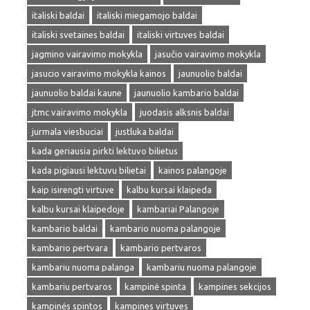
italiski baldai
italiski miegamojo baldai
italiski svetaines baldai
italiski virtuves baldai
jagmino vairavimo mokykla
jasučio vairavimo mokykla
jasucio vairavimo mokykla kainos
jaunuolio baldai
jaunuolio baldai kaune
jaunuolio kambario baldai
jtmc vairavimo mokykla
juodasis alksnis baldai
jurmala viesbuciai
justluka baldai
kada geriausia pirkti lektuvo bilietus
kada pigiausi lektuvu bilietai
kainos palangoje
kaip isirengti virtuve
kalbu kursai klaipeda
kalbu kursai klaipedoje
kambariai Palangoje
kambario baldai
kambario nuoma palangoje
kambario pertvara
kambario pertvaros
kambariu nuoma palanga
kambariu nuoma palangoje
kambariu pertvaros
kampinė spinta
kampines sekcijos
kampinės spintos
kampines virtuves