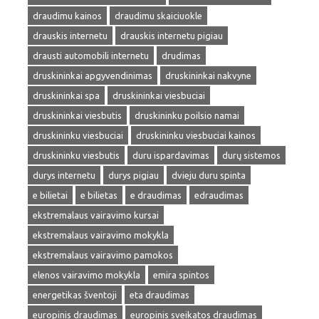
draudimu kainos
draudimu skaiciuokle
drauskis internetu
drauskis internetu pigiau
drausti automobili internetu
drudimas
druskininkai apgyvendinimas
druskininkai nakvyne
druskininkai spa
druskininkai viesbuciai
druskininkai viesbutis
druskininku poilsio namai
druskininku viesbuciai
druskininku viesbuciai kainos
druskininku viesbutis
duru ispardavimas
durų sistemos
durys internetu
durys pigiau
dvieju duru spinta
e bilietai
e bilietas
e draudimas
edraudimas
ekstremalaus vairavimo kursai
ekstremalaus vairavimo mokykla
ekstremalaus vairavimo pamokos
elenos vairavimo mokykla
emira spintos
energetikas šventoji
eta draudimas
europinis draudimas
europinis sveikatos draudimas