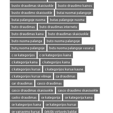
busto draudimas skaiciuokle
busto draudimo kainos
busto draudimo skaiciuokle
butai nuomai palangoje
butai palangoje nuoma
butas palangoje nuoma
buto draudimas
buto draudimas internetu
buto draudimas kaina
buto draudimas skaiciuokle
buto nuoma palanga
buto nuoma palangoje
butų nuoma palangoje
butu nuoma palangoje vasarai
c ce kategorijos
c ce kategorijos kaina
c kategorija kaina
c kategorijos kaina
c kategorijos kursai
c kategorijos kursai kaune
c kategorijos kursai vilniuje
ca draudimas
car draudimas
casco draudimas
casco draudimas skaiciuokle
casco draudimo skaiciuokle
casko draudimas
ce kategorija
ce kategorija kaina
ce kategorijos kaina
ce kategorijos kursai
ce vairavimo kursai
čekiški virtuvės baldai