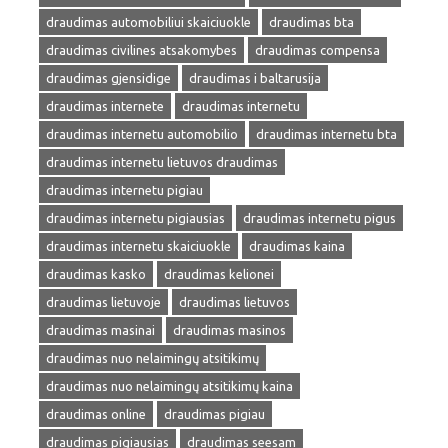
draudimas automobiliui skaiciuokle
draudimas bta
draudimas civilines atsakomybes
draudimas compensa
draudimas gjensidige
draudimas i baltarusija
draudimas internete
draudimas internetu
draudimas internetu automobilio
draudimas internetu bta
draudimas internetu lietuvos draudimas
draudimas internetu pigiau
draudimas internetu pigiausias
draudimas internetu pigus
draudimas internetu skaiciuokle
draudimas kaina
draudimas kasko
draudimas kelionei
draudimas lietuvoje
draudimas lietuvos
draudimas masinai
draudimas masinos
draudimas nuo nelaimingų atsitikimų
draudimas nuo nelaimingų atsitikimų kaina
draudimas online
draudimas pigiau
draudimas pigiausias
draudimas seesam