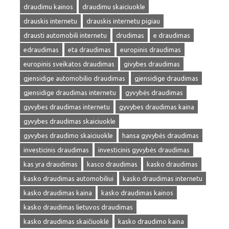
draudimu kainos
draudimu skaiciuokle
drauskis internetu
drauskis internetu pigiau
drausti automobili internetu
drudimas
e draudimas
edraudimas
eta draudimas
europinis draudimas
europinis sveikatos draudimas
givybes draudimas
gjensidige automobilio draudimas
gjensidige draudimas
gjensidige draudimas internetu
gyvybės draudimas
gyvybes draudimas internetu
gyvybes draudimas kaina
gyvybes draudimas skaiciuokle
gyvybes draudimo skaiciuokle
hansa gyvybės draudimas
investicinis draudimas
investicinis gyvybės draudimas
kas yra draudimas
kasco draudimas
kasko draudimas
kasko draudimas automobiliui
kasko draudimas internetu
kasko draudimas kaina
kasko draudimas kainos
kasko draudimas lietuvos draudimas
kasko draudimas skaičiuoklė
kasko draudimo kaina