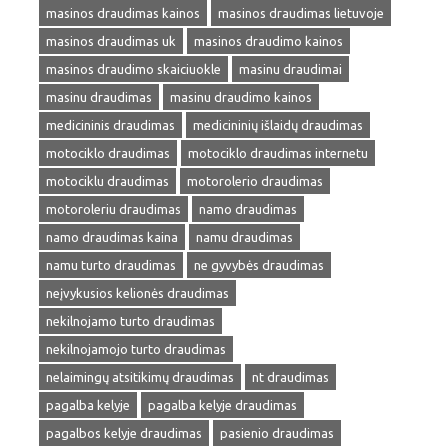
masinos draudimas kainos
masinos draudimas lietuvoje
masinos draudimas uk
masinos draudimo kainos
masinos draudimo skaiciuokle
masinu draudimai
masinu draudimas
masinu draudimo kainos
medicininis draudimas
medicininių išlaidų draudimas
motociklo draudimas
motociklo draudimas internetu
motociklu draudimas
motorolerio draudimas
motoroleriu draudimas
namo draudimas
namo draudimas kaina
namu draudimas
namu turto draudimas
ne gyvybės draudimas
neįvykusios kelionės draudimas
nekilnojamo turto draudimas
nekilnojamojo turto draudimas
nelaimingų atsitikimų draudimas
nt draudimas
pagalba kelyje
pagalba kelyje draudimas
pagalbos kelyje draudimas
pasienio draudimas