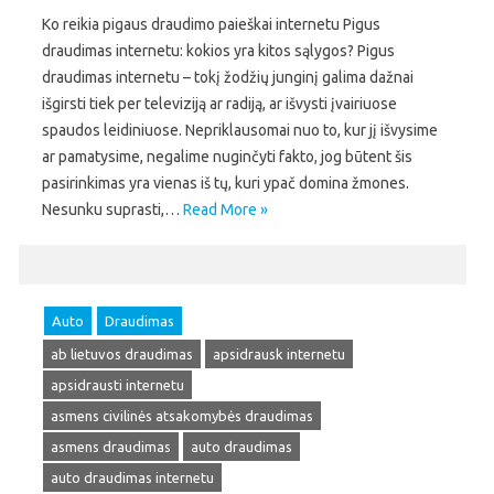
Ko reikia pigaus draudimo paieškai internetu Pigus
draudimas internetu: kokios yra kitos sąlygos? Pigus
draudimas internetu – tokį žodžių junginį galima dažnai
išgirsti tiek per televiziją ar radiją, ar išvysti įvairiuose
spaudos leidiniuose. Nepriklausomai nuo to, kur jį išvysime
ar pamatysime, negalime nuginčyti fakto, jog būtent šis
pasirinkimas yra vienas iš tų, kuri ypač domina žmones.
Nesunku suprasti,…
Read More »
Auto
Draudimas
ab lietuvos draudimas
apsidrausk internetu
apsidrausti internetu
asmens civilinės atsakomybės draudimas
asmens draudimas
auto draudimas
auto draudimas internetu