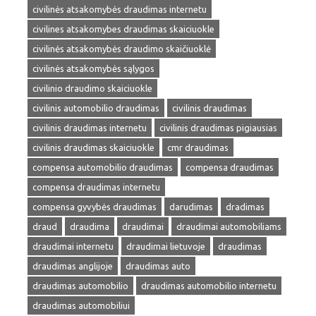
civilinės atsakomybės draudimas internetu
civilines atsakomybes draudimas skaiciuokle
civilinės atsakomybės draudimo skaičiuoklė
civilinės atsakomybės sąlygos
civilinio draudimo skaiciuokle
civilinis automobilio draudimas
civilinis draudimas
civilinis draudimas internetu
civilinis draudimas pigiausias
civilinis draudimas skaiciuokle
cmr draudimas
compensa automobilio draudimas
compensa draudimas
compensa draudimas internetu
compensa gyvybės draudimas
darudimas
dradimas
draud
draudima
draudimai
draudimai automobiliams
draudimai internetu
draudimai lietuvoje
draudimas
draudimas anglijoje
draudimas auto
draudimas automobilio
draudimas automobilio internetu
draudimas automobiliui