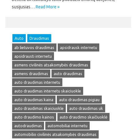
susijusias…
Read More »
Auto
Draudimas
ab lietuvos draudimas
apsidrausk internetu
apsidrausti internetu
asmens civilinės atsakomybės draudimas
asmens draudimas
auto draudimas
auto draudimas internetu
auto draudimas internetu skaiciuokle
auto draudimas kaina
auto draudimas pigiau
auto draudimas skaiciuokle
auto draudimas uk
auto draudimo kainos
auto draudimo skaičiuoklė
autodraudimas
automobiliai internetu
automobilio civilinės atsakomybės draudimas