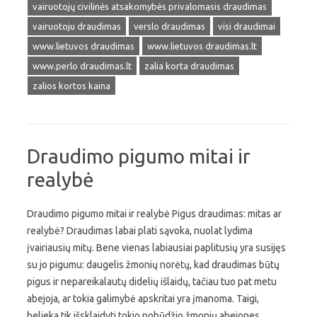
vairuotojų civilinės atsakomybės privalomasis draudimas
vairuotoju draudimas
verslo draudimas
visi draudimai
www.lietuvos draudimas
www.lietuvos draudimas.lt
www.perlo draudimas.lt
zalia korta draudimas
zalios kortos kaina
Draudimo pigumo mitai ir
realybė
Draudimo pigumo mitai ir realybė Pigus draudimas: mitas ar
realybė? Draudimas labai plati sąvoka, nuolat lydima
įvairiausių mitų. Bene vienas labiausiai paplitusių yra susijęs
su jo pigumu: daugelis žmonių norėtų, kad draudimas būtų
pigus ir nepareikalautų didelių išlaidų, tačiau tuo pat metu
abejoja, ar tokia galimybė apskritai yra įmanoma. Taigi,
belieka tik išsklaidyti tokio pobūdžio žmonių abejones,