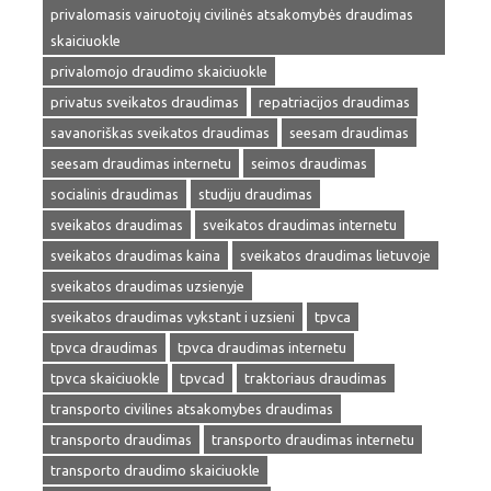
privalomasis vairuotojų civilinės atsakomybės draudimas
skaiciuokle
privalomojo draudimo skaiciuokle
privatus sveikatos draudimas
repatriacijos draudimas
savanoriškas sveikatos draudimas
seesam draudimas
seesam draudimas internetu
seimos draudimas
socialinis draudimas
studiju draudimas
sveikatos draudimas
sveikatos draudimas internetu
sveikatos draudimas kaina
sveikatos draudimas lietuvoje
sveikatos draudimas uzsienyje
sveikatos draudimas vykstant i uzsieni
tpvca
tpvca draudimas
tpvca draudimas internetu
tpvca skaiciuokle
tpvcad
traktoriaus draudimas
transporto civilines atsakomybes draudimas
transporto draudimas
transporto draudimas internetu
transporto draudimo skaiciuokle