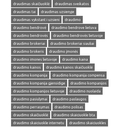
draudimas skaičiuoklė
draudimas sveikatos
draudimas tai
draudimas uzsienyje
draudimas vykstant i uzsieni
draudimo
draudimo bendrovė
draudimo bendrove lietuva
draudimo bendrovės
draudimo bendrovės lietuvoje
draudimo brokeriai
draudimo brokeriai siauliai
draudimo brokeris
draudimo įmonės
draudimo imones lietuvoje
draudimo kaina
draudimo kainos
draudimo kainos skaičiuoklė
draudimo kompanija
draudimo kompanija compensa
draudimo kompanija gjensidige
draudimo kompanijos
draudimo kompanijos lietuvoje
draudimo nuolaida
draudimo pasiulymai
draudimo paslaugos
draudimo perrasymas
draudimo polisas
draudimo skaičiuoklė
draudimo skaiciuokle bta
draudimo skaiciuokle internetu
draudimo skaiciuokles