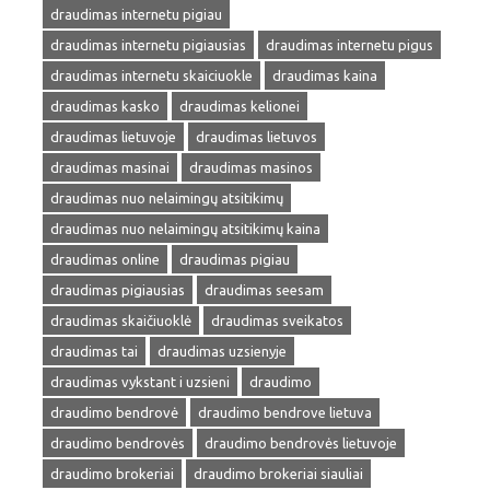
draudimas internetu pigiau
draudimas internetu pigiausias
draudimas internetu pigus
draudimas internetu skaiciuokle
draudimas kaina
draudimas kasko
draudimas kelionei
draudimas lietuvoje
draudimas lietuvos
draudimas masinai
draudimas masinos
draudimas nuo nelaimingų atsitikimų
draudimas nuo nelaimingų atsitikimų kaina
draudimas online
draudimas pigiau
draudimas pigiausias
draudimas seesam
draudimas skaičiuoklė
draudimas sveikatos
draudimas tai
draudimas uzsienyje
draudimas vykstant i uzsieni
draudimo
draudimo bendrovė
draudimo bendrove lietuva
draudimo bendrovės
draudimo bendrovės lietuvoje
draudimo brokeriai
draudimo brokeriai siauliai