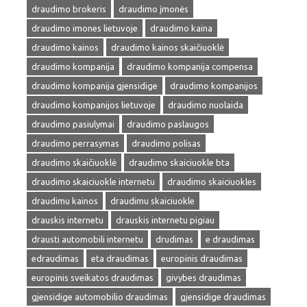
draudimo brokeris
draudimo įmonės
draudimo imones lietuvoje
draudimo kaina
draudimo kainos
draudimo kainos skaičiuoklė
draudimo kompanija
draudimo kompanija compensa
draudimo kompanija gjensidige
draudimo kompanijos
draudimo kompanijos lietuvoje
draudimo nuolaida
draudimo pasiulymai
draudimo paslaugos
draudimo perrasymas
draudimo polisas
draudimo skaičiuoklė
draudimo skaiciuokle bta
draudimo skaiciuokle internetu
draudimo skaiciuokles
draudimu kainos
draudimu skaiciuokle
drauskis internetu
drauskis internetu pigiau
drausti automobili internetu
drudimas
e draudimas
edraudimas
eta draudimas
europinis draudimas
europinis sveikatos draudimas
givybes draudimas
gjensidige automobilio draudimas
gjensidige draudimas