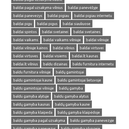
baldai pagal uzsakyma vilnius
baldai panevėžyje
baldai panevezys
baldai pigiau
baldai pigiau internetu
baldai pigu
baldai pigus
baldai siauliuose
baldai spintos
baldai svetainei
baldai svetaines
baldai vaikams
baldai vaikams vilniuje
baldai vilniuje
baldai vilniuje kainos
baldai vilnius
baldai virtuvei
baldai virtuves
baldai visiems
baldai.lt kaunas
baldai.lt vilnius
baldu dizainas
baldu furnitura internetu
baldu furnitura vilniuje
baldų gamintojai
baldu gamintojai kaune
baldu gamintojai lietuvoje
baldu gamintojai vilniuje
baldų gamyba
baldu gamyba alytuje
baldu gamyba alytus
baldų gamyba kaunas
baldų gamyba kaune
baldu gamyba klaipeda
baldų gamyba klaipėdoje
baldu gamyba pagal uzsakyma
baldu gamyba panevezyje
baldu gamyba panevezys
baldu gamyba plungeje