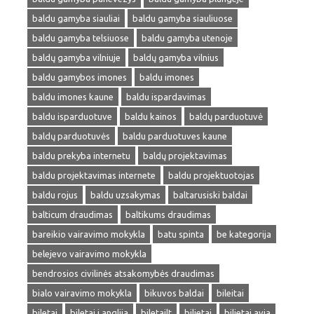
baldu gamyba siauliai
baldu gamyba siauliuose
baldu gamyba telsiuose
baldu gamyba utenoje
baldų gamyba vilniuje
baldų gamyba vilnius
baldu gamybos imones
baldu imones
baldu imones kaune
baldu ispardavimas
baldu isparduotuve
baldu kainos
baldų parduotuvė
baldų parduotuvės
baldu parduotuves kaune
baldu prekyba internetu
baldų projektavimas
baldu projektavimas internete
baldu projektuotojas
baldu rojus
baldu uzsakymas
baltarusiski baldai
balticum draudimas
baltikums draudimas
bareikio vairavimo mokykla
batu spinta
be kategorija
belejevo vairavimo mokykla
bendrosios civilinės atsakomybės draudimas
bialo vairavimo mokykla
bikuvos baldai
bileitai
biletai
biletai i anglija
biletailt
bilietai
bilietai avia