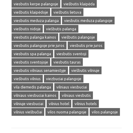
viesbutis kerpe palangoje
viešbutis klaipėda
viešbutis klaipėdoje
viešbutis lietuva
viesbutis meduza palanga
viesbutis meduza palangoje
viešbutis nidoje
viešbutis palanga
viesbutis palanga kainos
viešbutis palangoje
viesbutis palangoje prie juros
viesbutis prie juros
viesbutis spa palanga
viesbutis sventoji
viesbutis sventojoje
viesbutis tauras
viesbutis vilniaus senamiestyje
viešbutis vilniuje
viešbutis vilnius
viezbuciai palangoje
vila diemedis palanga
vilniaus viesbuciai
vilniaus viesbuciai kainos
vilniaus viesbutis
vilniuje viesbuciai
vilnius hotel
vilnius hotels
vilnius viešbučiai
vilos nuoma palangoje
vilos palangoje