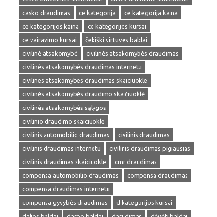
casko draudimas
ce kategorija
ce kategorija kaina
ce kategorijos kaina
ce kategorijos kursai
ce vairavimo kursai
čekiški virtuvės baldai
civilinė atsakomybė
civilinės atsakomybės draudimas
civilinės atsakomybės draudimas internetu
civilines atsakomybes draudimas skaiciuokle
civilinės atsakomybės draudimo skaičiuoklė
civilinės atsakomybės sąlygos
civilinio draudimo skaiciuokle
civilinis automobilio draudimas
civilinis draudimas
civilinis draudimas internetu
civilinis draudimas pigiausias
civilinis draudimas skaiciuokle
cmr draudimas
compensa automobilio draudimas
compensa draudimas
compensa draudimas internetu
compensa gyvybės draudimas
d kategorijos kursai
dalios baldai
darbo baldai
darudimas
dėvėti baldai