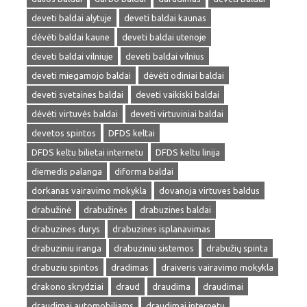
deveti baldai alytuje
deveti baldai kaunas
dėvėti baldai kaune
deveti baldai utenoje
deveti baldai vilniuje
deveti baldai vilnius
deveti miegamojo baldai
dėvėti odiniai baldai
deveti svetaines baldai
deveti vaikiski baldai
dėvėti virtuvės baldai
deveti virtuviniai baldai
devetos spintos
DFDS keltai
DFDS keltu bilietai internetu
DFDS keltu linija
diemedis palanga
diforma baldai
dorkanas vairavimo mokykla
dovanoja virtuves baldus
drabužinė
drabužinės
drabuzines baldai
drabuzines durys
drabuzines isplanavimas
drabuziniu iranga
drabuziniu sistemos
drabužių spinta
drabuziu spintos
dradimas
draiveris vairavimo mokykla
drakono skrydziai
draud
draudima
draudimai
draudimai automobiliams
draudimai internetu