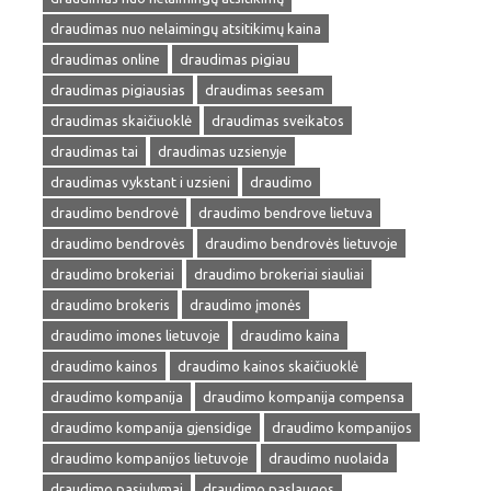
draudimas nuo nelaimingų atsitikimų kaina
draudimas online
draudimas pigiau
draudimas pigiausias
draudimas seesam
draudimas skaičiuoklė
draudimas sveikatos
draudimas tai
draudimas uzsienyje
draudimas vykstant i uzsieni
draudimo
draudimo bendrovė
draudimo bendrove lietuva
draudimo bendrovės
draudimo bendrovės lietuvoje
draudimo brokeriai
draudimo brokeriai siauliai
draudimo brokeris
draudimo įmonės
draudimo imones lietuvoje
draudimo kaina
draudimo kainos
draudimo kainos skaičiuoklė
draudimo kompanija
draudimo kompanija compensa
draudimo kompanija gjensidige
draudimo kompanijos
draudimo kompanijos lietuvoje
draudimo nuolaida
draudimo pasiulymai
draudimo paslaugos