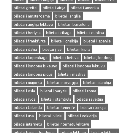
bilietai greitai
bilietai i airija
bilietai i amerika
bilietai i amsterdama
bilietai i anglija
bilietai i anglija lektuvu
bilietai i barselona
bilietai i berlyna
bilietai i cikaga
bilietai i dublina
bilietai i frankfurta
bilietai i graikija
bilietai i ispanija
bilietai i italija
bilietai į jav
bilietai i kipra
bilietai i kopenhaga
bilietai i lietuva
bilietai į londoną
bilietai i londona is kauno
bilietai i londona lektuvu
bilietai i londona pigus
bilietai i maskva
bilietai i niujorka
bilietai i norvegija
bilietai i olandija
bilietai i osla
bilietai i paryziu
bilietai i roma
bilietai i ryga
bilietai i stambula
bilietai i svedija
bilietai i tailanda
bilietai i tenerife
bilietai i turkija
bilietai i usa
bilietai i vilniu
bilietai i vokietija
bilietai internetu
bilietai internetu lektuvu
bilietai kaunas londonas
bilietai lektuvo
bilietai lėktuvu