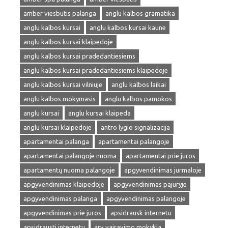
amber viesbutis palanga
anglu kalbos gramatika
anglu kalbos kursai
anglu kalbos kursai kaune
anglu kalbos kursai klaipedoje
anglu kalbos kursai pradedantiesiems
anglu kalbos kursai pradedantiesiems klaipedoje
anglu kalbos kursai vilniuje
anglu kalbos laikai
anglu kalbos mokymasis
anglu kalbos pamokos
anglu kursai
anglu kursai klaipeda
anglu kursai klaipedoje
antro lygio signalizacija
apartamentai palanga
apartamentai palangoje
apartamentai palangoje nuoma
apartamentai prie juros
apartamentų nuoma palangoje
apgyvendinimas jurmaloje
apgyvendinimas klaipedoje
apgyvendinimas pajuryje
apgyvendinimas palanga
apgyvendinimas palangoje
apgyvendinimas prie juros
apsidrausk internetu
apsidrausti internetu
arv vairavimo mokykla