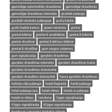
gjensidige automobilio draudimas
gjensidige draudimas
gjensidige draudimas internetu
gradiali palanga
gradiali viesbutis palangoje
grafų baldai
grafu baldai kainos
green viesbutis
greitai
greitai bilietai
greitai lt aviabilietai
greitai lt bilietai
greitai skrydziai
greitai.lt lektuvu bilietai
greitai.lt skrydžiai
gsm saugos sistemos
gsm signalizacija
gyvybės draudimas
gyvybes draudimas internetu
gyvybes draudimas kaina
gyvybes draudimas skaiciuokle
gyvybes draudimo skaiciuokle
hansa gyvybės draudimas
holiday villa palanga
hotel klaipeda
hotel palanga
hotel palanga spa
hotel vilnius
hotels in palanga
hotels in vilnius
i londona
I lygio signalizacija
II lygio signalizacija
III lygio signalizacija
ikonikovo vairavimo mokykla vilniuje