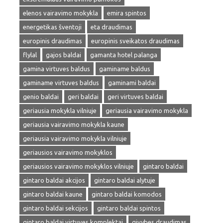
elenos vairavimo mokykla
emira spintos
energetikas šventoji
eta draudimas
europinis draudimas
europinis sveikatos draudimas
flylal
gajos baldai
gamanta hotel palanga
gamina virtuves baldus
gaminame baldus
gaminame virtuves baldus
gaminami baldai
genio baldai
geri baldai
geri virtuves baldai
geriausia mokykla vilniuje
geriausia vairavimo mokykla
geriausia vairavimo mokykla kaune
geriausia vairavimo mokykla vilniuje
geriausios vairavimo mokyklos
geriausios vairavimo mokyklos vilniuje
gintaro baldai
gintaro baldai akcijos
gintaro baldai alytuje
gintaro baldai kaune
gintaro baldai komodos
gintaro baldai sekcijos
gintaro baldai spintos
gintaro baldai virtuves komplektai
givybes draudimas