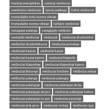
šventoji energetikas
sventoji viesbuciai
sventosios viesbuciai
tauras palanga
trakai viesbuciai
trumpalaike butu nuoma vilniuje
trumpalaike nuoma vilniuje
turkijos viesbuciai
vanagupe palanga
vanagupės viešbutis
ventspilis viesbuciai
viesbuciai
viesbuciai druskininkai
viešbučiai druskininkuose
viesbuciai jurmaloje
viesbuciai kaunas
viešbučiai kaune
viesbuciai kaune kainos
viesbuciai klaipeda
viešbučiai klaipėdoje
viesbuciai klaipedoje kainos
viešbučiai lietuvoje
viesbuciai londone
viešbučiai nidoje
viešbučiai palanga
viesbuciai palangoj
viesbuciai palangoje
viesbuciai palangoje akcija
viesbuciai palangoje akcijos
viesbuciai palangoje kainos
viesbuciai palangoje su spa
viesbuciai paryziuje
viesbuciai prie juros
viesbuciai romoje
viesbuciai ryga