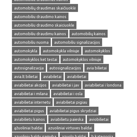
automobilių draudimas skaičiuoklė
automobiliu draudimo kainos
automobiliu draudimo skaiciuokle
automobiliu draudimu kainos
automobilių kainos
automobiliu nuoma
automobiliu signalizacijos
automokykla
automokykla vilniuje
automokyklos
automokyklos ket testai
automokyklos vilniuje
autosignalizacija
autosignalizacijos
avia bilietai
avia.lt bilietai
aviabiletai
aviabilietai
aviabilietai akcijos
aviabilietai i jav
aviabilietai i londona
aviabilietai i milana
aviabilietai i osla
aviabilietai internetu
aviabilietai pigiau
aviabilietai pigus
aviabilietai pigus skrydziai
aviabilietu kainos
aviabilietu paieska
aviobilietai
ąžuoliniai baldai
azuoliniai virtuves baldai
azuoliniu baldu gamyba
azuolo baldai
b kategorija