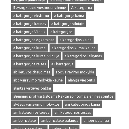
5 zvaigzduciu viesbuciai vilniuje
A kategorija
a kategorija eksternu
a kategorija kaina
a kategorija kaunas
a kategorija vilniuje
a kategorija Vilnius
a kategorijos
a kategorijos egzaminas
a kategorijos kaina
a kategorijos kursai
a kategorijos kursai kaune
a kategorijos kursai Vilniuje
a kategorijos laikymas
a kategorijos teises
a2 kategorija
ab lietuvos draudimas
abc vairavimo mokykla
abc vairavimo mokykla kaune
alanga viesbutis
alantas virtuves baldai
aliuminio profiliai baldams Raktai spintoms: sieninės spintos
alytaus vairavimo mokyklos
am kategorijos kaina
am kategorijos teises
am kategorijos testas
amber palace
amber palace palanga
amber palanga
amber spa palanga
amber viesbutis