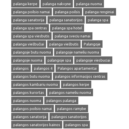
palanga kerpe
palanga nakvyne
palanga nuoma
palanga poilsio namai
palanga poilsis
palanga renginiai
palanga sanatorija
palanga sanatorijos
palanga spa
palanga spa centras
palanga spa hotel
palanga spa viesbutis
palanga sveciu namai
palanga viešbučiai
palanga viešbutis
Palangoje
palangoje butu nuoma
palangoje nameliu nuoma
palangoje nuoma
palangoje spa
palangoje viesbuciai
palangos
palangos 4
Palangos apartamentai
palangos butu nuoma
palangos informacijos centras
palangos kambariu nuoma
palangos kerpe
palangos kurortas
palangos nameliu nuoma
palangos nuoma
palangos palanga
palangos poilsio namai
palangos ramybe
palangos sanatorija
palangos sanatorijos
palangos sanatorijos kainos
palangos spa