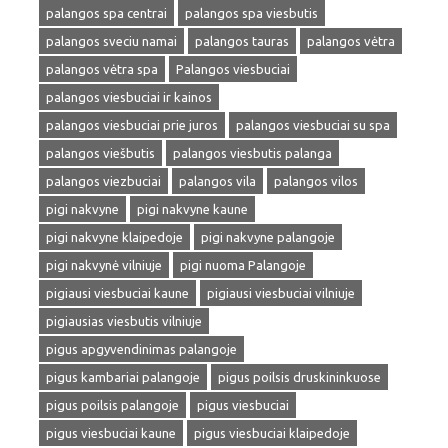
palangos spa centrai
palangos spa viesbutis
palangos sveciu namai
palangos tauras
palangos vėtra
palangos vėtra spa
Palangos viesbuciai
palangos viesbuciai ir kainos
palangos viesbuciai prie juros
palangos viesbuciai su spa
palangos viešbutis
palangos viesbutis palanga
palangos viezbuciai
palangos vila
palangos vilos
pigi nakvyne
pigi nakvyne kaune
pigi nakvyne klaipedoje
pigi nakvyne palangoje
pigi nakvynė vilniuje
pigi nuoma Palangoje
pigiausi viesbuciai kaune
pigiausi viesbuciai vilniuje
pigiausias viesbutis vilniuje
pigus apgyvendinimas palangoje
pigus kambariai palangoje
pigus poilsis druskininkuose
pigus poilsis palangoje
pigus viesbuciai
pigus viesbuciai kaune
pigus viesbuciai klaipedoje