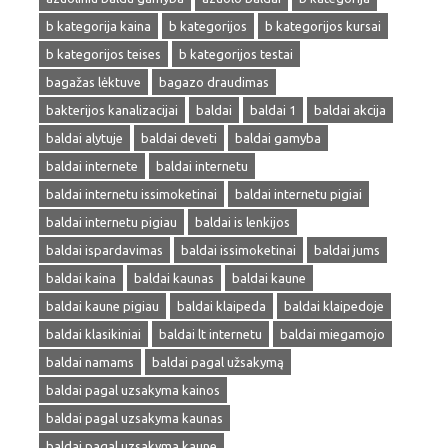
b kategorija kaina
b kategorijos
b kategorijos kursai
b kategorijos teises
b kategorijos testai
bagažas lėktuve
bagazo draudimas
bakterijos kanalizacijai
baldai
baldai 1
baldai akcija
baldai alytuje
baldai deveti
baldai gamyba
baldai internete
baldai internetu
baldai internetu issimoketinai
baldai internetu pigiai
baldai internetu pigiau
baldai is lenkijos
baldai ispardavimas
baldai issimoketinai
baldai jums
baldai kaina
baldai kaunas
baldai kaune
baldai kaune pigiau
baldai klaipeda
baldai klaipedoje
baldai klasikiniai
baldai lt internetu
baldai miegamojo
baldai namams
baldai pagal užsakymą
baldai pagal uzsakyma kainos
baldai pagal uzsakyma kaunas
baldai pagal uzsakyma kaune