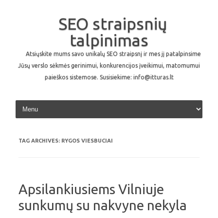
SEO straipsnių
talpinimas
Atsiųskite mums savo unikalų SEO straipsnį ir mes jį patalpinsime
Jūsų verslo sėkmės gerinimui, konkurencijos įveikimui, matomumui
paieškos sistemose. Susisiekime: info@itturas.lt
Skip to content
TAG ARCHIVES:
RYGOS VIESBUCIAI
Apsilankiusiems Vilniuje
sunkumų su nakvyne nekyla