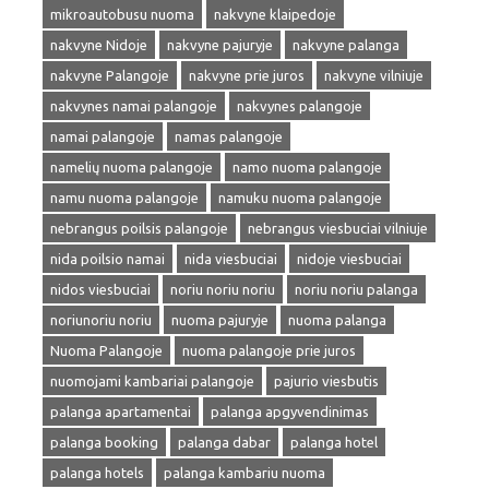
mikroautobusu nuoma
nakvyne klaipedoje
nakvyne Nidoje
nakvyne pajuryje
nakvyne palanga
nakvyne Palangoje
nakvyne prie juros
nakvyne vilniuje
nakvynes namai palangoje
nakvynes palangoje
namai palangoje
namas palangoje
namelių nuoma palangoje
namo nuoma palangoje
namu nuoma palangoje
namuku nuoma palangoje
nebrangus poilsis palangoje
nebrangus viesbuciai vilniuje
nida poilsio namai
nida viesbuciai
nidoje viesbuciai
nidos viesbuciai
noriu noriu noriu
noriu noriu palanga
noriunoriu noriu
nuoma pajuryje
nuoma palanga
Nuoma Palangoje
nuoma palangoje prie juros
nuomojami kambariai palangoje
pajurio viesbutis
palanga apartamentai
palanga apgyvendinimas
palanga booking
palanga dabar
palanga hotel
palanga hotels
palanga kambariu nuoma