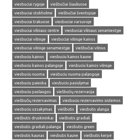
viesbuciai rygoje
viešbučiai šiauliuose
viesbuciai stokholme
viešbučiai šventojoje
viesbuciai trakuose
viesbuciai varsuvoje
viesbuciai vilniaus centre
viesbuciai vilniaus senamiestyje
viesbuciai vilniuje
viesbuciai vilniuje kainos
viesbuciai vilniuje senamiestyje
viešbučiai vilnius
viesbuciu kainos
viesbuciu kainos kaune
viesbuciu kainos palangoje
viesbuciu kainos vilniuje
viesbuciu nuoma
viesbuciu nuoma palangoje
viesbuciu paieska
viesbuciu pasiulymai
viesbuciu paslaugos
viešbučių rezervacija
viešbučių rezervavimas
viesbuciu rezervavimo sistemos
viesbuciu uzsakymas
viešbutis
viesbutis alanga
viešbutis druskininkai
viešbutis gradiali
viesbutis gradiali palanga
viesbutis green
viesbutis kaunas
viesbutis kaune
viešbutis kerpė