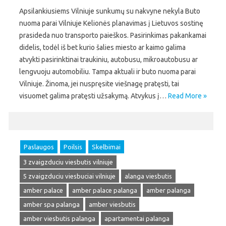
Apsilankiusiems Vilniuje sunkumų su nakvyne nekyla Buto
nuoma parai Vilniuje Kelionės planavimas į Lietuvos sostinę
prasideda nuo transporto paieškos. Pasirinkimas pakankamai
didelis, todėl iš bet kurio šalies miesto ar kaimo galima
atvykti pasirinktinai traukiniu, autobusu, mikroautobusu ar
lengvuoju automobiliu. Tampa aktuali ir buto nuoma parai
Vilniuje. Žinoma, jei nuspręsite viešnagę pratęsti, tai
visuomet galima pratęsti užsakymą. Atvykus į…
Read More »
Paslaugos
Poilsis
Skelbimai
3 zvaigzduciu viesbutis vilniuje
5 zvaigzduciu viesbuciai vilniuje
alanga viesbutis
amber palace
amber palace palanga
amber palanga
amber spa palanga
amber viesbutis
amber viesbutis palanga
apartamentai palanga