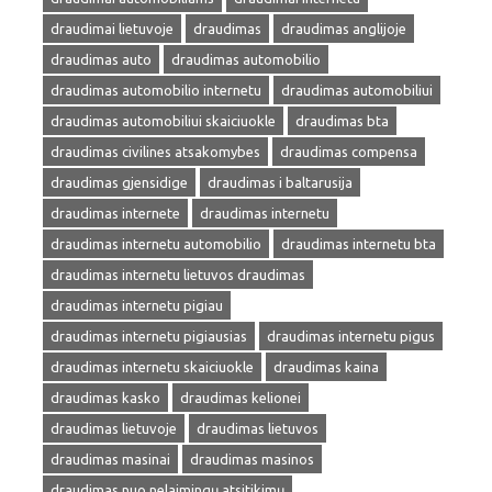
draudimai lietuvoje
draudimas
draudimas anglijoje
draudimas auto
draudimas automobilio
draudimas automobilio internetu
draudimas automobiliui
draudimas automobiliui skaiciuokle
draudimas bta
draudimas civilines atsakomybes
draudimas compensa
draudimas gjensidige
draudimas i baltarusija
draudimas internete
draudimas internetu
draudimas internetu automobilio
draudimas internetu bta
draudimas internetu lietuvos draudimas
draudimas internetu pigiau
draudimas internetu pigiausias
draudimas internetu pigus
draudimas internetu skaiciuokle
draudimas kaina
draudimas kasko
draudimas kelionei
draudimas lietuvoje
draudimas lietuvos
draudimas masinai
draudimas masinos
draudimas nuo nelaimingų atsitikimų