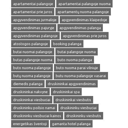
apartamentai palangoje
apartamentai palangoje nuoma
apartamentai prie juros
apartamentų nuoma palangoje
apgyvendinimas jurmaloje
apgyvendinimas klaipedoje
apgyvendinimas pajuryje
apgyvendinimas palanga
apgyvendinimas palangoje
apgyvendinimas prie juros
atostogos palangoje
booking palanga
butai nuomai palangoje
butai palangoje nuoma
butas palangoje nuoma
buto nuoma palanga
buto nuoma palangoje
buto nuoma parai vilniuje
butų nuoma palangoje
butu nuoma palangoje vasarai
diemedis palanga
druskininkai apgyvendinimas
druskininkai nakvyne
druskininkai spa
druskininkai viesbuciai
druskininkai viesbutis
druskininku poilsio namai
druskininku viesbuciai
druskininku viesbuciai kainos
druskininku viesbutis
energetikas šventoji
gamanta hotel palanga