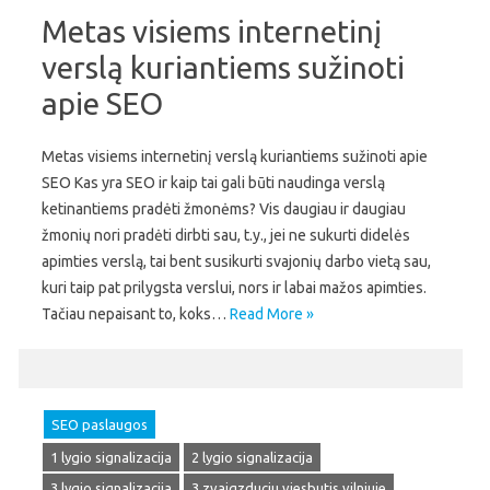
Metas visiems internetinį
verslą kuriantiems sužinoti
apie SEO
Metas visiems internetinį verslą kuriantiems sužinoti apie
SEO Kas yra SEO ir kaip tai gali būti naudinga verslą
ketinantiems pradėti žmonėms? Vis daugiau ir daugiau
žmonių nori pradėti dirbti sau, t.y., jei ne sukurti didelės
apimties verslą, tai bent susikurti svajonių darbo vietą sau,
kuri taip pat prilygsta verslui, nors ir labai mažos apimties.
Tačiau nepaisant to, koks…
Read More »
SEO paslaugos
1 lygio signalizacija
2 lygio signalizacija
3 lygio signalizacija
3 zvaigzduciu viesbutis vilniuje