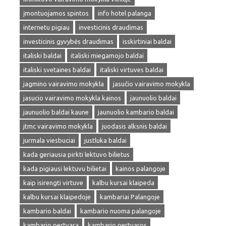
įmontuojamos spintos
info hotel palanga
internetu pigiau
investicinis draudimas
investicinis gyvybės draudimas
isskirtiniai baldai
italiski baldai
italiski miegamojo baldai
italiski svetaines baldai
italiski virtuves baldai
jagmino vairavimo mokykla
jasučio vairavimo mokykla
jasucio vairavimo mokykla kainos
jaunuolio baldai
jaunuolio baldai kaune
jaunuolio kambario baldai
jtmc vairavimo mokykla
juodasis alksnis baldai
jurmala viesbuciai
justluka baldai
kada geriausia pirkti lektuvo bilietus
kada pigiausi lektuvu bilietai
kainos palangoje
kaip isirengti virtuve
kalbu kursai klaipeda
kalbu kursai klaipedoje
kambariai Palangoje
kambario baldai
kambario nuoma palangoje
kambario pertvara
kambario pertvaros