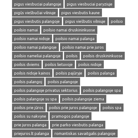
pigus viesbuciai palangoje
pigus viesbuciai paryziuje
pigūs viešbučiai vilniuje
pigus viesbutis kaune
pigus viesbutis palangoje
pigus viešbutis vilniuje
poilsio
poilsio namai
poilsio namai druskininkuose
poilsio namai nidoje
poilsio namai palanga
poilsio namai palangoje
poilsio namai prie juros
poilsio nameliai palangoje
poilsis
poilsis druskininkuose
poilsis dviems
poilsis lietuvoje
poilsis nidoje
poilsis nidoje kainos
poilsis pajūryje
poilsis palanga
poilsis palangoj
poilsis palangoje
poilsis palangoje privatus sektorius
poilsis palangoje spa
poilsis palangoje su spa
poilsis palangoje ziema
poilsis prie jūros
poilsis prie juros palangoje
poilsis spa
poilsis su nakvyne
pramogos palangoje
prie juros palanga
prie parko viesbutis palanga
priejuros.lt palanga
romantiskas savaitgalis palangoje