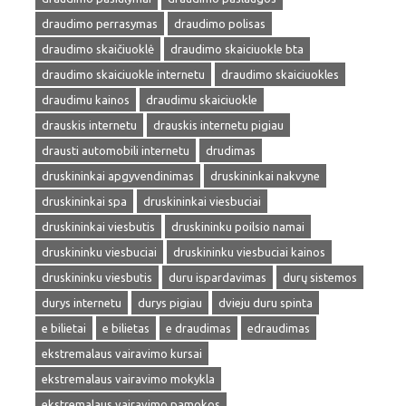
draudimo perrasymas
draudimo polisas
draudimo skaičiuoklė
draudimo skaiciuokle bta
draudimo skaiciuokle internetu
draudimo skaiciuokles
draudimu kainos
draudimu skaiciuokle
drauskis internetu
drauskis internetu pigiau
drausti automobili internetu
drudimas
druskininkai apgyvendinimas
druskininkai nakvyne
druskininkai spa
druskininkai viesbuciai
druskininkai viesbutis
druskininku poilsio namai
druskininku viesbuciai
druskininku viesbuciai kainos
druskininku viesbutis
duru ispardavimas
durų sistemos
durys internetu
durys pigiau
dvieju duru spinta
e bilietai
e bilietas
e draudimas
edraudimas
ekstremalaus vairavimo kursai
ekstremalaus vairavimo mokykla
ekstremalaus vairavimo pamokos