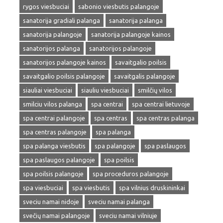
rygos viesbuciai
sabonio viesbutis palangoje
sanatorija gradiali palanga
sanatorija palanga
sanatorija palangoje
sanatorija palangoje kainos
sanatorijos palanga
sanatorijos palangoje
sanatorijos palangoje kainos
savaitgalio poilsis
savaitgalio poilsis palangoje
savaitgalis palangoje
siauliai viesbuciai
siauliu viesbuciai
smilčių vilos
smilciu vilos palanga
spa centrai
spa centrai lietuvoje
spa centrai palangoje
spa centras
spa centras palanga
spa centras palangoje
spa palanga
spa palanga viesbutis
spa palangoje
spa paslaugos
spa paslaugos palangoje
spa poilsis
spa poilsis palangoje
spa proceduros palangoje
spa viesbuciai
spa viesbutis
spa vilnius druskininkai
sveciu namai nidoje
sveciu namai palanga
svečių namai palangoje
sveciu namai vilniuje