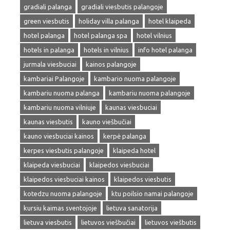
gradiali palanga
gradiali viesbutis palangoje
green viesbutis
holiday villa palanga
hotel klaipeda
hotel palanga
hotel palanga spa
hotel vilnius
hotels in palanga
hotels in vilnius
info hotel palanga
jurmala viesbuciai
kainos palangoje
kambariai Palangoje
kambario nuoma palangoje
kambariu nuoma palanga
kambariu nuoma palangoje
kambariu nuoma vilniuje
kaunas viesbuciai
kaunas viesbutis
kauno viešbučiai
kauno viesbuciai kainos
kerpė palanga
kerpes viesbutis palangoje
klaipeda hotel
klaipeda viesbuciai
klaipedos viesbuciai
klaipedos viesbuciai kainos
klaipedos viesbutis
kotedzu nuoma palangoje
ktu poilsio namai palangoje
kursiu kaimas sventojoje
lietuva sanatorija
lietuva viesbutis
lietuvos viešbučiai
lietuvos viešbutis