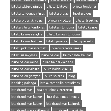
bilietai lektuvu pigiau
bilietai lektuvui
bilietai londonas
bilietai londonas vilnius
bilietai pigiau
bilietai pigus
bilietai pigus skrydziai
bilietai skrydziai
bilietai traukiniu
bilietai vilnius londonas
bilietas i londona
bilietų kainos
bilietu kainos i anglija
bilietu kainos i londona
bilietu kainos lektuvu
bilietu paieska
bilietų pasaulis
bilietu pirkimas internetu
bilietu rezervavimas
bilietu uzsakymas
biuro baldai
biuro baldai kaunas
biuro baldai kaune
biuro baldai klaipeda
biuro baldai vilniuje
biuro baldai vilnius
biuro baldu gamyba
biuro spintos
blog
booking palanga
bta automobilio draudimas
bta draudimas
bta draudimas internetu
bta draudimas kainos
bta draudimas kaunas
bta draudimas kaune
bta draudimas klaipeda
bta draudimas skaičiuoklė
bta draudimas vilnius