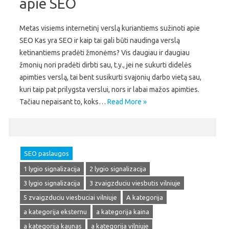
apie SEO
Metas visiems internetinį verslą kuriantiems sužinoti apie
SEO Kas yra SEO ir kaip tai gali būti naudinga verslą
ketinantiems pradėti žmonėms? Vis daugiau ir daugiau
žmonių nori pradėti dirbti sau, t.y., jei ne sukurti didelės
apimties verslą, tai bent susikurti svajonių darbo vietą sau,
kuri taip pat prilygsta verslui, nors ir labai mažos apimties.
Tačiau nepaisant to, koks…
Read More »
SEO paslaugos
1 lygio signalizacija
2 lygio signalizacija
3 lygio signalizacija
3 zvaigzduciu viesbutis vilniuje
5 zvaigzduciu viesbuciai vilniuje
A kategorija
a kategorija eksternu
a kategorija kaina
a kategorija kaunas
a kategorija vilniuje