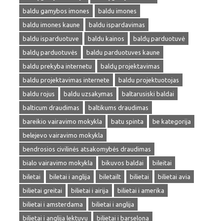
baldu gamybos imones
baldu imones
baldu imones kaune
baldu ispardavimas
baldu isparduotuve
baldu kainos
baldų parduotuvė
baldų parduotuvės
baldu parduotuves kaune
baldu prekyba internetu
baldų projektavimas
baldu projektavimas internete
baldu projektuotojas
baldu rojus
baldu uzsakymas
baltarusiski baldai
balticum draudimas
baltikums draudimas
bareikio vairavimo mokykla
batu spinta
be kategorija
belejevo vairavimo mokykla
bendrosios civilinės atsakomybės draudimas
bialo vairavimo mokykla
bikuvos baldai
bileitai
biletai
biletai i anglija
biletailt
bilietai
bilietai avia
bilietai greitai
bilietai i airija
bilietai i amerika
bilietai i amsterdama
bilietai i anglija
bilietai i anglija lektuvu
bilietai i barselona