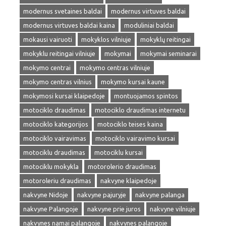
modernus svetaines baldai
modernus virtuves baldai
modernus virtuves baldai kaina
moduliniai baldai
mokausi vairuoti
mokyklos vilniuje
mokyklų reitingai
mokyklu reitingai vilniuje
mokymai
mokymai seminarai
mokymo centrai
mokymo centras vilniuje
mokymo centras vilnius
mokymo kursai kaune
mokymosi kursai klaipedoje
montuojamos spintos
motociklo draudimas
motociklo draudimas internetu
motociklo kategorijos
motociklo teises kaina
motociklo vairavimas
motociklo vairavimo kursai
motociklu draudimas
motociklu kursai
motociklu mokykla
motorolerio draudimas
motoroleriu draudimas
nakvyne klaipedoje
nakvyne Nidoje
nakvyne pajuryje
nakvyne palanga
nakvyne Palangoje
nakvyne prie juros
nakvyne vilniuje
nakvynes namai palangoje
nakvynes palangoje