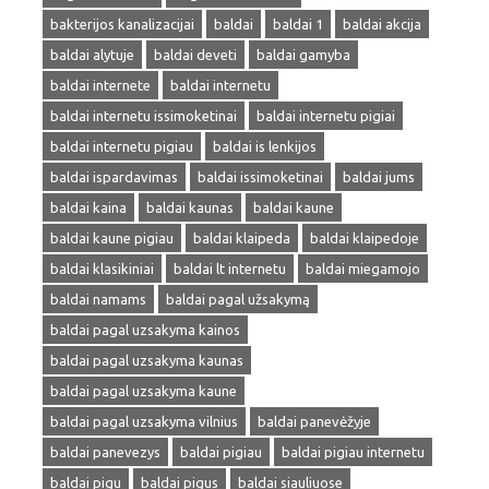
bakterijos kanalizacijai
baldai
baldai 1
baldai akcija
baldai alytuje
baldai deveti
baldai gamyba
baldai internete
baldai internetu
baldai internetu issimoketinai
baldai internetu pigiai
baldai internetu pigiau
baldai is lenkijos
baldai ispardavimas
baldai issimoketinai
baldai jums
baldai kaina
baldai kaunas
baldai kaune
baldai kaune pigiau
baldai klaipeda
baldai klaipedoje
baldai klasikiniai
baldai lt internetu
baldai miegamojo
baldai namams
baldai pagal užsakymą
baldai pagal uzsakyma kainos
baldai pagal uzsakyma kaunas
baldai pagal uzsakyma kaune
baldai pagal uzsakyma vilnius
baldai panevėžyje
baldai panevezys
baldai pigiau
baldai pigiau internetu
baldai pigu
baldai pigus
baldai siauliuose