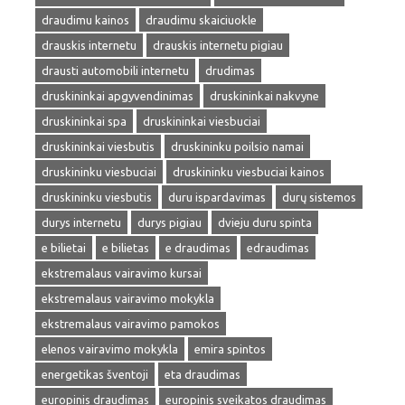
draudimu kainos
draudimu skaiciuokle
drauskis internetu
drauskis internetu pigiau
drausti automobili internetu
drudimas
druskininkai apgyvendinimas
druskininkai nakvyne
druskininkai spa
druskininkai viesbuciai
druskininkai viesbutis
druskininku poilsio namai
druskininku viesbuciai
druskininku viesbuciai kainos
druskininku viesbutis
duru ispardavimas
durų sistemos
durys internetu
durys pigiau
dvieju duru spinta
e bilietai
e bilietas
e draudimas
edraudimas
ekstremalaus vairavimo kursai
ekstremalaus vairavimo mokykla
ekstremalaus vairavimo pamokos
elenos vairavimo mokykla
emira spintos
energetikas šventoji
eta draudimas
europinis draudimas
europinis sveikatos draudimas