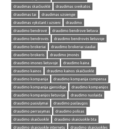
draudimas skaičiuoklė
draudimas sveikatos
draudimas tai
draudimas uzsienyje
draudimas vykstant i uzsieni
draudimo
draudimo bendrovė
draudimo bendrove lietuva
draudimo bendrovės
draudimo bendrovės lietuvoje
draudimo brokeriai
draudimo brokeriai siauliai
draudimo brokeris
draudimo įmonės
draudimo imones lietuvoje
draudimo kaina
draudimo kainos
draudimo kainos skaičiuoklė
draudimo kompanija
draudimo kompanija compensa
draudimo kompanija gjensidige
draudimo kompanijos
draudimo kompanijos lietuvoje
draudimo nuolaida
draudimo pasiulymai
draudimo paslaugos
draudimo perrasymas
draudimo polisas
draudimo skaičiuoklė
draudimo skaiciuokle bta
draudimo skaiciuokle internetu
draudimo skaiciuokles