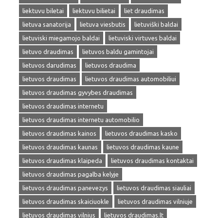
liektuvu biletai
liektuvu bilietai
liet draudimas
lietuva sanatorija
lietuva viesbutis
lietuviški baldai
lietuviski miegamojo baldai
lietuviski virtuves baldai
lietuvo draudimas
lietuvos baldu gamintojai
lietuvos darudimas
lietuvos draudima
lietuvos draudimas
lietuvos draudimas automobiliui
lietuvos draudimas gyvybes draudimas
lietuvos draudimas internetu
lietuvos draudimas internetu automobilio
lietuvos draudimas kainos
lietuvos draudimas kasko
lietuvos draudimas kaunas
lietuvos draudimas kaune
lietuvos draudimas klaipeda
lietuvos draudimas kontaktai
lietuvos draudimas pagalba kelyje
lietuvos draudimas panevezys
lietuvos draudimas siauliai
lietuvos draudimas skaiciuokle
lietuvos draudimas vilniuje
lietuvos draudimas vilnius
lietuvos draudimas.lt