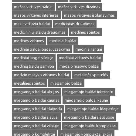
mažos virtuvės baldai
mažos virtuvės dizainas
mazos virtuves interjeras
mazos virtuves isplanavimas
mazu virtuviu baldai
medicininis draudimas
medicininių išlaidų draudimas
medines spintos
medines virtuves
mediniai baldai
mediniai baldai pagal uzsakyma
mediniai langai
mediniai langai vilniuje
mediniai virtuvės baldai
medinių baldų gamyba
medzio masyvo baldai
medzio masyvo virtuves baldai
metalinės spintelės
metalinės spintos
miegamojo baldai
miegamojo baldai akcijos
miegamojo baldai internetu
miegamojo baldai kaunas
miegamojo baldai kaune
miegamojo baldai klaipeda
miegamojo baldai klaipedoje
miegamojo baldai siauliai
miegamojo baldai siauliuose
miegamojo baldai vilniuje
miegamojo baldu komplektai
miegamojo komplektai
miegamojo komplektai akcija