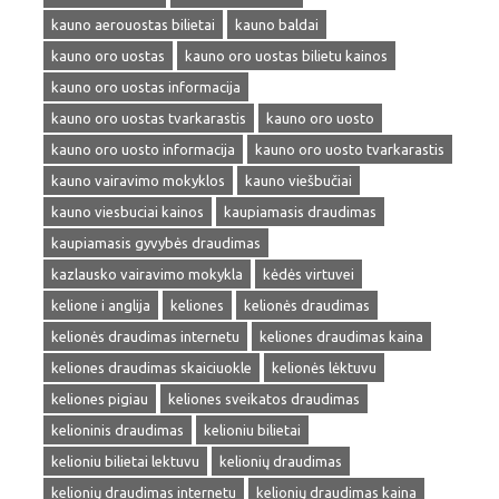
kauno aerouostas bilietai
kauno baldai
kauno oro uostas
kauno oro uostas bilietu kainos
kauno oro uostas informacija
kauno oro uostas tvarkarastis
kauno oro uosto
kauno oro uosto informacija
kauno oro uosto tvarkarastis
kauno vairavimo mokyklos
kauno viešbučiai
kauno viesbuciai kainos
kaupiamasis draudimas
kaupiamasis gyvybės draudimas
kazlausko vairavimo mokykla
kėdės virtuvei
kelione i anglija
keliones
kelionės draudimas
kelionės draudimas internetu
keliones draudimas kaina
keliones draudimas skaiciuokle
kelionės lėktuvu
keliones pigiau
keliones sveikatos draudimas
kelioninis draudimas
kelioniu bilietai
kelioniu bilietai lektuvu
kelionių draudimas
kelionių draudimas internetu
kelionių draudimas kaina