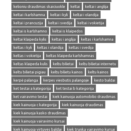
kelioniu draudimas skaiciuokle
keltai
keltai i anglija
keltai i karlshamna
keltai i kyli
keltai i olandija
keltai i prancuzija
keltai i svedija
keltai i vokietija
keltai is karlshamno
keltai is klaipedos
keltai klaipeda kylis
keltas i anglija
keltas i karlshamna
keltas i kyli
keltas i olandija
keltas i svedija
keltas i vokietija
keltas klaipeda karlshamnas
keltas klaipeda kulis
keltu bilietai
keltu bilietai internetu
keltu bilietai pigiau
keltu bilietu kainos
keltu kainos
kerpė palanga
kerpes viesbutis palangoje
kesto baldai
ket testai a kategorija
ket testai b kategorija
ket vairavimo testai
kiek kainuoja automobilio draudimas
kiek kainuoja c kategorija
kiek kainuoja draudimas
kiek kainuoja kasko draudimas
kiek kainuoja vairavimo kursai
kiek kainuoja virtuves baldai
kiek trunka vairavimo kursai