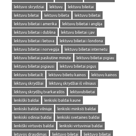
lektuvo skrydziai
lektuvu
lektuvu bileitai
lektuvu biletai
lektuvu bilieta
lektuvu bilietai
lektuvu bilietai i amerika
lektuvu bilietai i anglija
lektuvu bilietai i dublina
lektuvu bilietai i jav
lektuvu bilietai i lietuva
lektuvu bilietai i londona
lektuvu bilietai i norvegija
lektuvu bilietai internetu
lektuvu bilietai paskutine minute
lektuvu bilietai pigiau
lektuvu bilietai pigiausi
lektuvu bilietai pigus
lektuvu bilietai.lt
lektuvu bilietu kainos
lektuvu kainos
lėktuvų skrydžiai
lėktuvų skrydžiai iš vilniaus
lėktuvų skrydžių tvarkaraštis
lektuvubilietai
lenkiški baldai
lenkiski baldai kaune
lenkiski baldai vilniuje
lenkiski minksti baldai
lenkiski odiniai baldai
lenkiski svetaines baldai
lenkiški virtuvės baldai
lenkiski virtuviniai baldai
letuvos draudimas
liektuvo biletai
liektuvo bilietai