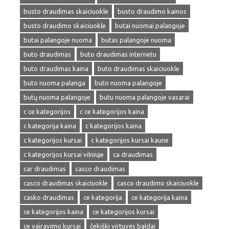
busto draudimas skaiciuokle
busto draudimo kainos
busto draudimo skaiciuokle
butai nuomai palangoje
butai palangoje nuoma
butas palangoje nuoma
buto draudimas
buto draudimas internetu
buto draudimas kaina
buto draudimas skaiciuokle
buto nuoma palanga
buto nuoma palangoje
butų nuoma palangoje
butu nuoma palangoje vasarai
c ce kategorijos
c ce kategorijos kaina
c kategorija kaina
c kategorijos kaina
c kategorijos kursai
c kategorijos kursai kaune
c kategorijos kursai vilniuje
ca draudimas
car draudimas
casco draudimas
casco draudimas skaiciuokle
casco draudimo skaiciuokle
casko draudimas
ce kategorija
ce kategorija kaina
ce kategorijos kaina
ce kategorijos kursai
ce vairavimo kursai
čekiški virtuvės baldai