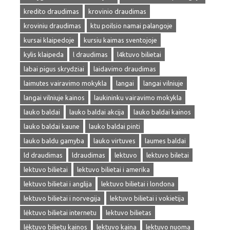
kredito draudimas
krovinio draudimas
kroviniu draudimas
ktu poilsio namai palangoje
kursai klaipedoje
kursiu kaimas sventojoje
kylis klaipeda
l draudimas
l4ktuvo bilietai
labai pigus skrydziai
laidavimo draudimas
laimutes vairavimo mokykla
langai
langai vilniuje
langai vilniuje kainos
laukininku vairavimo mokykla
lauko baldai
lauko baldai akcija
lauko baldai kainos
lauko baldai kaune
lauko baldai pinti
lauko baldu gamyba
lauko virtuves
laumes baldai
ld draudimas
ldraudimas
lektuvo
lektuvo biletai
lektuvo bilietai
lektuvo bilietai i amerika
lektuvo bilietai i anglija
lektuvo bilietai i londona
lektuvo bilietai i norvegija
lektuvo bilietai i vokietija
lėktuvo bilietai internetu
lektuvo bilietas
lėktuvo bilietu kainos
lektuvo kaina
lektuvo nuoma