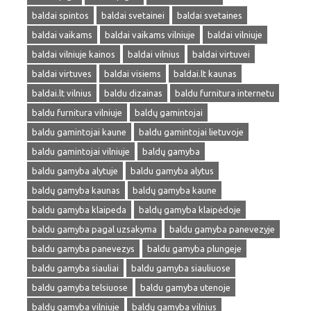
baldai spintos
baldai svetainei
baldai svetaines
baldai vaikams
baldai vaikams vilniuje
baldai vilniuje
baldai vilniuje kainos
baldai vilnius
baldai virtuvei
baldai virtuves
baldai visiems
baldai.lt kaunas
baldai.lt vilnius
baldu dizainas
baldu furnitura internetu
baldu furnitura vilniuje
baldų gamintojai
baldu gamintojai kaune
baldu gamintojai lietuvoje
baldu gamintojai vilniuje
baldų gamyba
baldu gamyba alytuje
baldu gamyba alytus
baldų gamyba kaunas
baldų gamyba kaune
baldu gamyba klaipeda
baldų gamyba klaipėdoje
baldu gamyba pagal uzsakyma
baldu gamyba panevezyje
baldu gamyba panevezys
baldu gamyba plungeje
baldu gamyba siauliai
baldu gamyba siauliuose
baldu gamyba telsiuose
baldu gamyba utenoje
baldų gamyba vilniuje
baldų gamyba vilnius