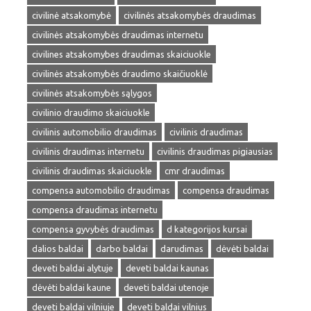
civilinė atsakomybė
civilinės atsakomybės draudimas
civilinės atsakomybės draudimas internetu
civilines atsakomybes draudimas skaiciuokle
civilinės atsakomybės draudimo skaičiuoklė
civilinės atsakomybės sąlygos
civilinio draudimo skaiciuokle
civilinis automobilio draudimas
civilinis draudimas
civilinis draudimas internetu
civilinis draudimas pigiausias
civilinis draudimas skaiciuokle
cmr draudimas
compensa automobilio draudimas
compensa draudimas
compensa draudimas internetu
compensa gyvybės draudimas
d kategorijos kursai
dalios baldai
darbo baldai
darudimas
dėvėti baldai
deveti baldai alytuje
deveti baldai kaunas
dėvėti baldai kaune
deveti baldai utenoje
deveti baldai vilniuje
deveti baldai vilnius