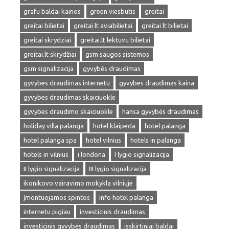
grafu baldai kainos
green viesbutis
greitai
greitai bilietai
greitai lt aviabilietai
greitai lt bilietai
greitai skrydziai
greitai.lt lektuvu bilietai
greitai.lt skrydžiai
gsm saugos sistemos
gsm signalizacija
gyvybės draudimas
gyvybes draudimas internetu
gyvybes draudimas kaina
gyvybes draudimas skaiciuokle
gyvybes draudimo skaiciuokle
hansa gyvybės draudimas
holiday villa palanga
hotel klaipeda
hotel palanga
hotel palanga spa
hotel vilnius
hotels in palanga
hotels in vilnius
i londona
I lygio signalizacija
II lygio signalizacija
III lygio signalizacija
ikonikovo vairavimo mokykla vilniuje
įmontuojamos spintos
info hotel palanga
internetu pigiau
investicinis draudimas
investicinis gyvybės draudimas
isskirtiniai baldai