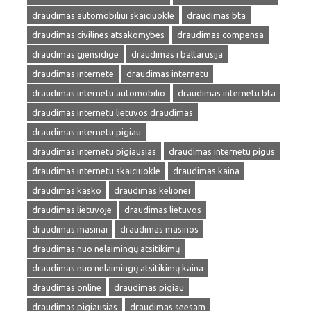
draudimas automobiliui skaiciuokle
draudimas bta
draudimas civilines atsakomybes
draudimas compensa
draudimas gjensidige
draudimas i baltarusija
draudimas internete
draudimas internetu
draudimas internetu automobilio
draudimas internetu bta
draudimas internetu lietuvos draudimas
draudimas internetu pigiau
draudimas internetu pigiausias
draudimas internetu pigus
draudimas internetu skaiciuokle
draudimas kaina
draudimas kasko
draudimas kelionei
draudimas lietuvoje
draudimas lietuvos
draudimas masinai
draudimas masinos
draudimas nuo nelaimingų atsitikimų
draudimas nuo nelaimingų atsitikimų kaina
draudimas online
draudimas pigiau
draudimas pigiausias
draudimas seesam