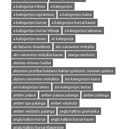
a kategorija Vilnius
a kategorijos
a kategorijos egzaminas
a kategorijos kaina
a kategorijos kursai
a kategorijos kursai kaune
a kategorijos kursai Vilniuje
a kategorijos laikymas
a kategorijos teises
a2 kategorija
ab lietuvos draudimas
abc vairavimo mokykla
abc vairavimo mokykla kaune
alanga viesbutis
alantas virtuves baldai
aliuminio profiliai baldams Raktai spintoms: sieninės spintos
alytaus vairavimo mokyklos
am kategorijos kaina
am kategorijos teises
am kategorijos testas
amber palace
amber palace palanga
amber palanga
amber spa palanga
amber viesbutis
amber viesbutis palanga
anglu kalbos gramatika
anglu kalbos kursai
anglu kalbos kursai kaune
anglu kalbos kursai klaipedoje