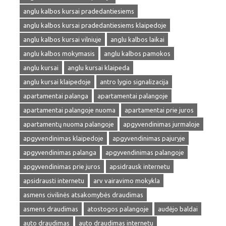
anglu kalbos kursai pradedantiesiems
anglu kalbos kursai pradedantiesiems klaipedoje
anglu kalbos kursai vilniuje
anglu kalbos laikai
anglu kalbos mokymasis
anglu kalbos pamokos
anglu kursai
anglu kursai klaipeda
anglu kursai klaipedoje
antro lygio signalizacija
apartamentai palanga
apartamentai palangoje
apartamentai palangoje nuoma
apartamentai prie juros
apartamentų nuoma palangoje
apgyvendinimas jurmaloje
apgyvendinimas klaipedoje
apgyvendinimas pajuryje
apgyvendinimas palanga
apgyvendinimas palangoje
apgyvendinimas prie juros
apsidrausk internetu
apsidrausti internetu
arv vairavimo mokykla
asmens civilinės atsakomybės draudimas
asmens draudimas
atostogos palangoje
audėjo baldai
auto draudimas
auto draudimas internetu