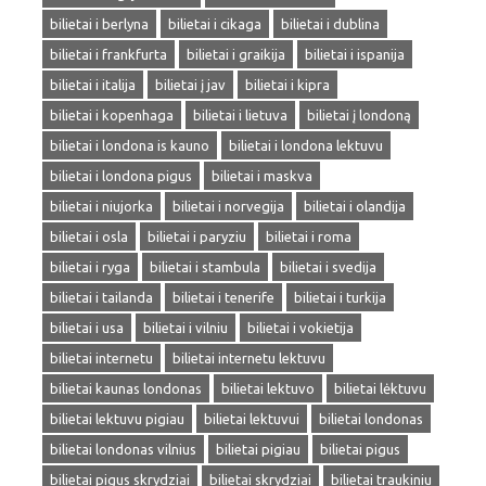
bilietai i berlyna
bilietai i cikaga
bilietai i dublina
bilietai i frankfurta
bilietai i graikija
bilietai i ispanija
bilietai i italija
bilietai į jav
bilietai i kipra
bilietai i kopenhaga
bilietai i lietuva
bilietai į londoną
bilietai i londona is kauno
bilietai i londona lektuvu
bilietai i londona pigus
bilietai i maskva
bilietai i niujorka
bilietai i norvegija
bilietai i olandija
bilietai i osla
bilietai i paryziu
bilietai i roma
bilietai i ryga
bilietai i stambula
bilietai i svedija
bilietai i tailanda
bilietai i tenerife
bilietai i turkija
bilietai i usa
bilietai i vilniu
bilietai i vokietija
bilietai internetu
bilietai internetu lektuvu
bilietai kaunas londonas
bilietai lektuvo
bilietai lėktuvu
bilietai lektuvu pigiau
bilietai lektuvui
bilietai londonas
bilietai londonas vilnius
bilietai pigiau
bilietai pigus
bilietai pigus skrydziai
bilietai skrydziai
bilietai traukiniu