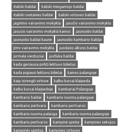
italiski baldai
italiski miegamojo baldai
italiski svetaines baldai
italiski virtuves baldai
jagmino vairavimo mokykla
jasučio vairavimo mokykla
jasucio vairavimo mokykla kainos
jaunuolio baldai
jaunuolio baldai kaune
jaunuolio kambario baldai
jtmc vairavimo mokykla
juodasis alksnis baldai
jurmala viesbuciai
justluka baldai
kada geriausia pirkti lektuvo bilietus
kada pigiausi lektuvu bilietai
kainos palangoje
kaip isirengti virtuve
kalbu kursai klaipeda
kalbu kursai klaipedoje
kambariai Palangoje
kambario baldai
kambario nuoma palangoje
kambario pertvara
kambario pertvaros
kambariu nuoma palanga
kambariu nuoma palangoje
kambariu pertvaros
kampinė spinta
kampines sekcijos
kampinės spintos
kampines virtuves