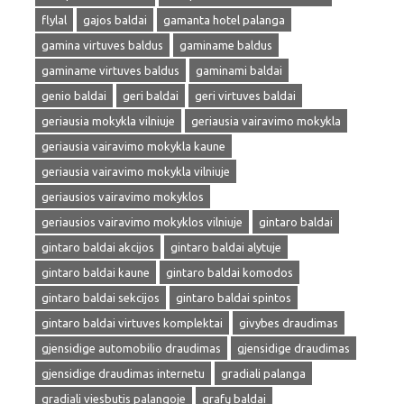
flylal
gajos baldai
gamanta hotel palanga
gamina virtuves baldus
gaminame baldus
gaminame virtuves baldus
gaminami baldai
genio baldai
geri baldai
geri virtuves baldai
geriausia mokykla vilniuje
geriausia vairavimo mokykla
geriausia vairavimo mokykla kaune
geriausia vairavimo mokykla vilniuje
geriausios vairavimo mokyklos
geriausios vairavimo mokyklos vilniuje
gintaro baldai
gintaro baldai akcijos
gintaro baldai alytuje
gintaro baldai kaune
gintaro baldai komodos
gintaro baldai sekcijos
gintaro baldai spintos
gintaro baldai virtuves komplektai
givybes draudimas
gjensidige automobilio draudimas
gjensidige draudimas
gjensidige draudimas internetu
gradiali palanga
gradiali viesbutis palangoje
grafų baldai