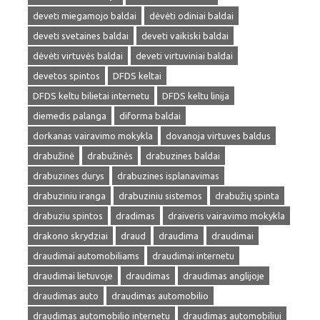
deveti miegamojo baldai
dėvėti odiniai baldai
deveti svetaines baldai
deveti vaikiski baldai
dėvėti virtuvės baldai
deveti virtuviniai baldai
devetos spintos
DFDS keltai
DFDS keltu bilietai internetu
DFDS keltu linija
diemedis palanga
diforma baldai
dorkanas vairavimo mokykla
dovanoja virtuves baldus
drabužinė
drabužinės
drabuzines baldai
drabuzines durys
drabuzines isplanavimas
drabuziniu iranga
drabuziniu sistemos
drabužių spinta
drabuziu spintos
dradimas
draiveris vairavimo mokykla
drakono skrydziai
draud
draudima
draudimai
draudimai automobiliams
draudimai internetu
draudimai lietuvoje
draudimas
draudimas anglijoje
draudimas auto
draudimas automobilio
draudimas automobilio internetu
draudimas automobiliui