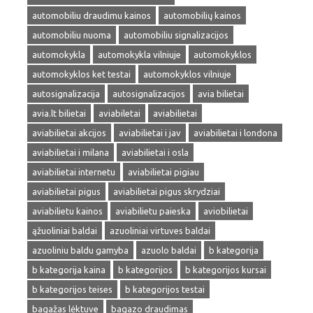
automobiliu draudimu kainos
automobilių kainos
automobiliu nuoma
automobiliu signalizacijos
automokykla
automokykla vilniuje
automokyklos
automokyklos ket testai
automokyklos vilniuje
autosignalizacija
autosignalizacijos
avia bilietai
avia.lt bilietai
aviabiletai
aviabilietai
aviabilietai akcijos
aviabilietai i jav
aviabilietai i londona
aviabilietai i milana
aviabilietai i osla
aviabilietai internetu
aviabilietai pigiau
aviabilietai pigus
aviabilietai pigus skrydziai
aviabilietu kainos
aviabilietu paieska
aviobilietai
ąžuoliniai baldai
azuoliniai virtuves baldai
azuoliniu baldu gamyba
azuolo baldai
b kategorija
b kategorija kaina
b kategorijos
b kategorijos kursai
b kategorijos teises
b kategorijos testai
bagažas lėktuve
bagazo draudimas