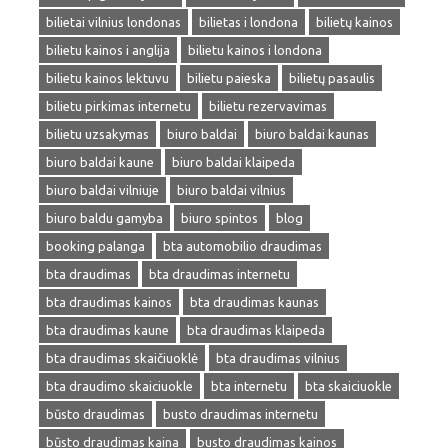
bilietai vilnius londonas
bilietas i londona
bilietų kainos
bilietu kainos i anglija
bilietu kainos i londona
bilietu kainos lektuvu
bilietu paieska
bilietų pasaulis
bilietu pirkimas internetu
bilietu rezervavimas
bilietu uzsakymas
biuro baldai
biuro baldai kaunas
biuro baldai kaune
biuro baldai klaipeda
biuro baldai vilniuje
biuro baldai vilnius
biuro baldu gamyba
biuro spintos
blog
booking palanga
bta automobilio draudimas
bta draudimas
bta draudimas internetu
bta draudimas kainos
bta draudimas kaunas
bta draudimas kaune
bta draudimas klaipeda
bta draudimas skaičiuoklė
bta draudimas vilnius
bta draudimo skaiciuokle
bta internetu
bta skaiciuokle
būsto draudimas
busto draudimas internetu
būsto draudimas kaina
busto draudimas kainos