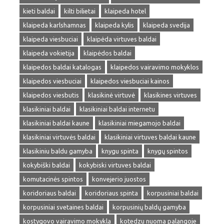
kieti baldai
kilti bilietai
klaipeda hotel
klaipeda karlshamnas
klaipeda kylis
klaipeda svedija
klaipeda viesbuciai
klaipėda virtuves baldai
klaipeda vokietija
klaipėdos baldai
klaipedos baldai katalogas
klaipedos vairavimo mokyklos
klaipedos viesbuciai
klaipedos viesbuciai kainos
klaipedos viesbutis
klasikinė virtuvė
klasikines virtuves
klasikiniai baldai
klasikiniai baldai internetu
klasikiniai baldai kaune
klasikiniai miegamojo baldai
klasikiniai virtuvės baldai
klasikiniai virtuves baldai kaune
klasikiniu baldu gamyba
knygu spinta
knygų spintos
kokybiški baldai
kokybiski virtuves baldai
komutacinės spintos
konvejerio juostos
koridoriaus baldai
koridoriaus spinta
korpusiniai baldai
korpusiniai svetaines baldai
korpusinių baldų gamyba
kostygovo vairavimo mokykla
kotedzu nuoma palangoje