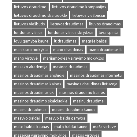
lietuvos draudimo
lietuvos draudimo kompanijos
lietuvos draudimo skaiciuokle
lietuvos viešbučiai
lietuvos viešbutis
lietuvosdraudimas
lituvos draudimas
londonas vilnius
londonas vilnius skrydziai
lova spinta
lovu gamyba kaune
lt draudimas
magrės baldai
manikiuro mokykla
mano draudimas
mano draudimas.lt
mano virtuvė
marijampoles vairavimo mokyklos
masazo akademija
masinos draudimas
masinos draudimas anglijoje
masinos draudimas internetu
masinos draudimas kainos
masinos draudimas lietuvoje
masinos draudimas uk
masinos draudimo kainos
masinos draudimo skaiciuokle
masinu draudimai
masinu draudimas
masinu draudimo kainos
masyvo baldai
masyvo baldu gamyba
mato baldai kaunas
mato baldai kaune
maža virtuvė
mazeikiu vairavimo mokyklos
mazos virtuves