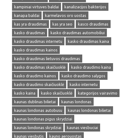
kampiniai virtuves baldai
kanalizacijos bakterijos
kanapa baldai
karmelavos oro uostas
kas yra draudimas
kas yra seo
kasco draudimas
kasko draudimas
kasko draudimas automobiliui
kasko draudimas internetu
kasko draudimas kaina
kasko draudimas kainos
kasko draudimas lietuvos draudimas
kasko draudimas skaičiuoklė
kasko draudimo kaina
kasko draudimo kainos
kasko draudimo salygos
kasko draudimo skaičiuoklė
kasko internetu
kasko kaina
kasko skaičiuoklė
kategorijos vairavimo
kaunas dublinas bilietai
kaunas londonas
kaunas londonas autobusu
kaunas londonas bilietai
kaunas londonas pigus skrydziai
kaunas londonas skrydziai
kaunas viesbuciai
kaunas viesbutis
kauno aerouostas