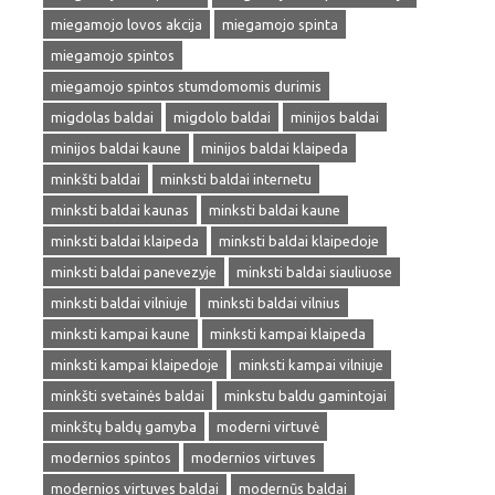
miegamojo lovos akcija
miegamojo spinta
miegamojo spintos
miegamojo spintos stumdomomis durimis
migdolas baldai
migdolo baldai
minijos baldai
minijos baldai kaune
minijos baldai klaipeda
minkšti baldai
minksti baldai internetu
minksti baldai kaunas
minksti baldai kaune
minksti baldai klaipeda
minksti baldai klaipedoje
minksti baldai panevezyje
minksti baldai siauliuose
minksti baldai vilniuje
minksti baldai vilnius
minksti kampai kaune
minksti kampai klaipeda
minksti kampai klaipedoje
minksti kampai vilniuje
minkšti svetainės baldai
minkstu baldu gamintojai
minkštų baldų gamyba
moderni virtuvė
modernios spintos
modernios virtuves
modernios virtuves baldai
modernūs baldai