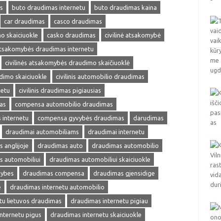
s
buto draudimas internetu
buto draudimas kaina
car draudimas
casco draudimas
o skaiciuokle
casko draudimas
civilinė atsakomybė
 atsakomybės draudimas internetu
civilinės atsakomybės draudimo skaičiuoklė
udimo skaiciuokle
civilinis automobilio draudimas
netu
civilinis draudimas pigiausias
as
compensa automobilio draudimas
internetu
compensa gyvybės draudimas
darudimas
draudimai automobiliams
draudimai internetu
 anglijoje
draudimas auto
draudimas automobilio
s automobiliui
draudimas automobiliui skaiciuokle
mybes
draudimas compensa
draudimas gjensidige
e
draudimas internetu automobilio
tu lietuvos draudimas
draudimas internetu pigiau
nternetu pigus
draudimas internetu skaiciuokle