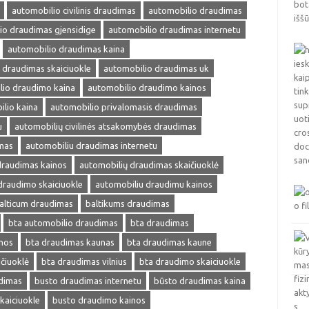
automobilio civilinis draudimas
automobilio draudimas
io draudimas gjensidige
automobilio draudimas internetu
automobilio draudimas kaina
 draudimas skaiciuokle
automobilio draudimas uk
lio draudimo kaina
automobilio draudimo kainos
lio kaina
automobilio privalomasis draudimas
u
automobilių civilinės atsakomybės draudimas
mas
automobiliu draudimas internetu
draudimas kainos
automobilių draudimas skaičiuoklė
draudimo skaiciuokle
automobiliu draudimu kainos
alticum draudimas
baltikums draudimas
bta automobilio draudimas
bta draudimas
nos
bta draudimas kaunas
bta draudimas kaune
čiuoklė
bta draudimas vilnius
bta draudimo skaiciuokle
dimas
busto draudimas internetu
būsto draudimas kaina
kaiciuokle
busto draudimo kainos