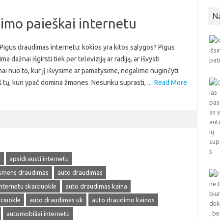
N
dimo paieškai internetu
 Pigus draudimas internetu: kokios yra kitos sąlygos? Pigus
 dažnai išgirsti tiek per televiziją ar radiją, ar išvysti
ai nuo to, kur jį išvysime ar pamatysime, negalime nuginčyti
s iš tų, kuri ypač domina žmones. Nesunku suprasti,…
Read More
u
apsidrausti internetu
smens draudimas
auto draudimas
nternetu skaiciuokle
auto draudimas kaina
ciuokle
auto draudimas uk
auto draudimo kainos
automobiliai internetu