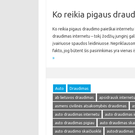
Ko reikia pigaus drau
Ko reikia pigaus draudimo paieškai internetu
draudimas internetu – tokį žodžių junginį galima
įvairiuose spaudos leidiniuose. Nepriklausom
fakto, jog būtent šis pasirinkimas yra viena
»
Auto
Draudimas
ab lietuvos draudimas
apsidrausk internet
asmens civilinės atsakomybės draudimas
a
auto draudimas internetu
auto draudimas i
auto draudimas pigiau
auto draudimas skai
auto draudimo skaičiuoklė
autodraudimas