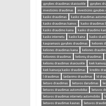
gyvybes draudimas skaiciuokle
gyvybes dr
investicinis draudimas
investicinis gyvybės
kasko draudimas
kasko draudimas automob
kasko draudimas kainos
kasko draudimas l
kasko draudimo kaina
kasko draudimo kai
kasko internetu
kasko kaina
kasko skaič
kaupiamasis gyvybės draudimas
kelionės 
keliones draudimas kaina
keliones draudim
kelioninis draudimas
kelionių draudimas
kelioniu draudimas skaiciuokle
kiek kainuo
kiek kainuoja kasko draudimas
kredito dr
l draudimas
laidavimo draudimas
ld dra
lietuvo draudimas
lietuvos darudimas
li
lietuvos draudimas automobiliui
lietuvos 
lietuvos draudimas internetu automobilio
l
lietuvos draudimas kaunas
lietuvos draudi