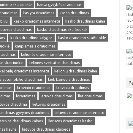
audimo skaiciuokle
hansa gyvybės draudimas
 draudimas
kas yra draudimas
kasco draudimas
iliui
kasko draudimas internetu
kasko draudimas kaina
ietuvos draudimas
kasko draudimas skaičiuoklė
nos
kasko draudimo salygos
kasko draudimo skaičiuoklė
iuoklė
kaupiamasis draudimas
draudimas
kelionės draudimas internetu
as skaiciuokle
keliones sveikatos draudimas
kelionių draudimas internetu
kelionių draudimas kaina
ja automobilio draudimas
kiek kainuoja draudimas
P
audimas
krovinio draudimas
kroviniu draudimas
udimas
ldraudimas
letuvos draudimas
liet draudimas
etuvos draudima
lietuvos draudimas
draudimas gyvybes draudimas
lietuvos draudimas internetu
ietuvos draudimas kainos
lietuvos draudimas kasko
mas kaune
lietuvos draudimas klaipeda