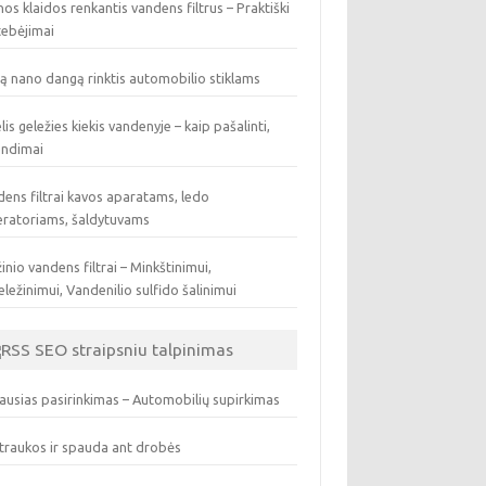
os klaidos renkantis vandens filtrus – Praktiški
tebėjimai
ą nano dangą rinktis automobilio stiklams
lis geležies kiekis vandenyje – kaip pašalinti,
endimai
ens filtrai kavos aparatams, ledo
eratoriams, šaldytuvams
inio vandens filtrai – Minkštinimui,
ležinimui, Vandenilio sulfido šalinimui
SEO straipsniu talpinimas
ausias pasirinkimas – Automobilių supirkimas
traukos ir spauda ant drobės