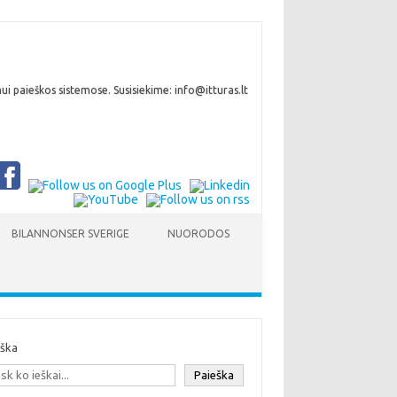
i paieškos sistemose. Susisiekime: info@itturas.lt
BILANNONSER SVERIGE
NUORODOS
eška
Paieška