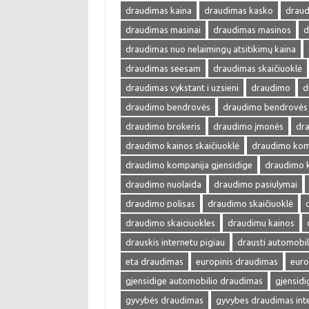
draudimas kaina
draudimas kasko
draud
draudimas masinai
draudimas masinos
d
draudimas nuo nelaimingų atsitikimų kaina
draudimas seesam
draudimas skaičiuoklė
draudimas vykstant i uzsieni
draudimo
d
draudimo bendrovės
draudimo bendrovės 
draudimo brokeris
draudimo įmonės
dra
draudimo kainos skaičiuoklė
draudimo kom
draudimo kompanija gjensidige
draudimo 
draudimo nuolaida
draudimo pasiulymai
draudimo polisas
draudimo skaičiuoklė
draudimo skaiciuokles
draudimu kainos
drauskis internetu pigiau
drausti automobil
eta draudimas
europinis draudimas
euro
gjensidige automobilio draudimas
gjensid
gyvybės draudimas
gyvybes draudimas int