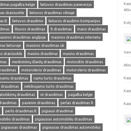
Kaip
dimas pagalba kelyje
lietuvos draudimas panevezys
Atb
as skaiciuokle
lietuvos draudimas vilniuje
as.lt
lietuvos draudimo
lietuvos draudimo kompanijos
Koky
udimas
lituvos draudimas
lt draudimas
mano draudimas
asinos draudimas anglijoje
masinos draudimas internetu
as lietuvoje
masinos draudimas uk
Vand
o skaiciuokle
masinu draudimai
masinu draudimas
imas
medicininių išlaidų draudimas
motociklo draudimas
Atbu
draudimas
motorolerio draudimas
motoroleriu draudimas
Kaip
namu draudimas
namu turto draudimas
s draudimas
nekilnojamo turto draudimas
Kaip
atsitikimų draudimas
nt draudimas
pagalba kelyje
 draudimas
pasienio draudimas
perlas draudimas lt
Kaip
perlo draudimas.lt
pigiausi draudimai
mobilio draudimas
pigiausias automobiliu draudimas
pigiausias draudimas
pigiausias draudimas automobiliui