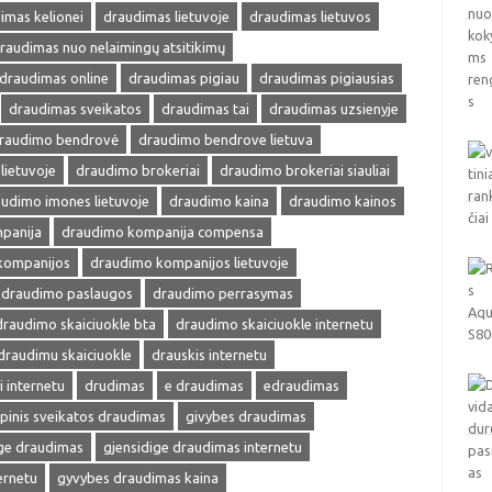
imas kelionei
draudimas lietuvoje
draudimas lietuvos
raudimas nuo nelaimingų atsitikimų
draudimas online
draudimas pigiau
draudimas pigiausias
draudimas sveikatos
draudimas tai
draudimas uzsienyje
raudimo bendrovė
draudimo bendrove lietuva
lietuvoje
draudimo brokeriai
draudimo brokeriai siauliai
udimo imones lietuvoje
draudimo kaina
draudimo kainos
panija
draudimo kompanija compensa
kompanijos
draudimo kompanijos lietuvoje
draudimo paslaugos
draudimo perrasymas
draudimo skaiciuokle bta
draudimo skaiciuokle internetu
draudimu skaiciuokle
drauskis internetu
i internetu
drudimas
e draudimas
edraudimas
pinis sveikatos draudimas
givybes draudimas
ige draudimas
gjensidige draudimas internetu
ernetu
gyvybes draudimas kaina