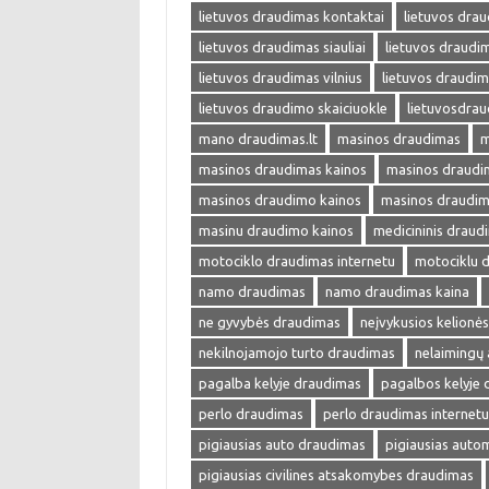
lietuvos draudimas kontaktai
lietuvos drau
lietuvos draudimas siauliai
lietuvos draudim
lietuvos draudimas vilnius
lietuvos draudim
lietuvos draudimo skaiciuokle
lietuvosdra
mano draudimas.lt
masinos draudimas
m
masinos draudimas kainos
masinos draudim
masinos draudimo kainos
masinos draudim
masinu draudimo kainos
medicininis draud
motociklo draudimas internetu
motociklu 
namo draudimas
namo draudimas kaina
ne gyvybės draudimas
neįvykusios kelionė
nekilnojamojo turto draudimas
nelaimingų 
pagalba kelyje draudimas
pagalbos kelyje
perlo draudimas
perlo draudimas internetu
pigiausias auto draudimas
pigiausias auto
pigiausias civilines atsakomybes draudimas