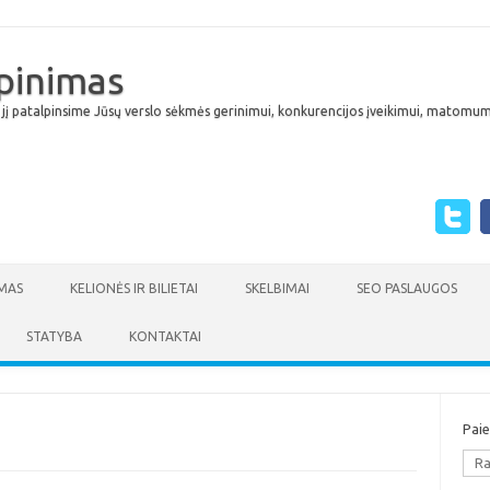
lpinimas
 jį patalpinsime Jūsų verslo sėkmės gerinimui, konkurencijos įveikimui, matomumu
Skip to content
MAS
KELIONĖS IR BILIETAI
SKELBIMAI
SEO PASLAUGOS
STATYBA
KONTAKTAI
Pai