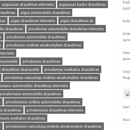
Dažn
pigiausias draudimas internetu
pigiausias kasko draudimas
pas
draudimas
pigus automobilio draudimas
mas
pigus draudimas internetu
pigus draudimas uk
Koki
lio draudimas
privalomas automobilio draudimas internetu
Dide
e
privalomas automobiliu draudimas
spr
e
privalomas civilinės atsakomybės draudimas
Vand
internetu
gen
kaiciuokle
privalomas draudimas
 draudimas skaiciuokle
privalomas sveikatos draudimas
Gręž
privalomas vairuotoju civilines atsakomybes draudimas
Nuge
lomasis automobilio draudimas internetu
privalomasis automobiliu draudimas
s
privalomasis civilinis automobilio draudimas
Geri
is draudimas
privalomasis draudimas internetu
omasis sveikatos draudimas
Nuo
s
privalomasis vairuotojų civilinės atsakomybės draudimas