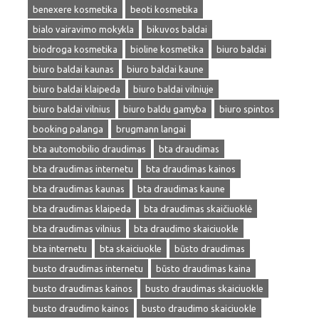
benexere kosmetika
beoti kosmetika
bialo vairavimo mokykla
bikuvos baldai
biodroga kosmetika
bioline kosmetika
biuro baldai
biuro baldai kaunas
biuro baldai kaune
biuro baldai klaipeda
biuro baldai vilniuje
biuro baldai vilnius
biuro baldu gamyba
biuro spintos
booking palanga
brugmann langai
bta automobilio draudimas
bta draudimas
bta draudimas internetu
bta draudimas kainos
bta draudimas kaunas
bta draudimas kaune
bta draudimas klaipeda
bta draudimas skaičiuoklė
bta draudimas vilnius
bta draudimo skaiciuokle
bta internetu
bta skaiciuokle
būsto draudimas
busto draudimas internetu
būsto draudimas kaina
busto draudimas kainos
busto draudimas skaiciuokle
busto draudimo kainos
busto draudimo skaiciuokle