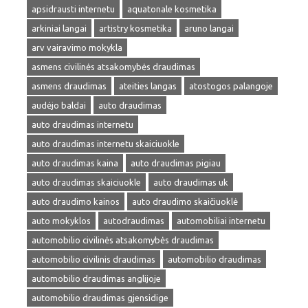
apsidrausti internetu
aquatonale kosmetika
arkiniai langai
artistry kosmetika
aruno langai
arv vairavimo mokykla
asmens civilinės atsakomybės draudimas
asmens draudimas
ateities langas
atostogos palangoje
audėjo baldai
auto draudimas
auto draudimas internetu
auto draudimas internetu skaiciuokle
auto draudimas kaina
auto draudimas pigiau
auto draudimas skaiciuokle
auto draudimas uk
auto draudimo kainos
auto draudimo skaičiuoklė
auto mokyklos
autodraudimas
automobiliai internetu
automobilio civilinės atsakomybės draudimas
automobilio civilinis draudimas
automobilio draudimas
automobilio draudimas anglijoje
automobilio draudimas gjensidige