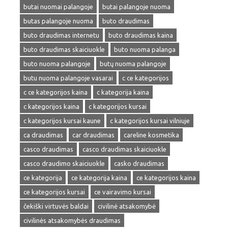
butai nuomai palangoje
butai palangoje nuoma
butas palangoje nuoma
buto draudimas
buto draudimas internetu
buto draudimas kaina
buto draudimas skaiciuokle
buto nuoma palanga
buto nuoma palangoje
butų nuoma palangoje
butu nuoma palangoje vasarai
c ce kategorijos
c ce kategorijos kaina
c kategorija kaina
c kategorijos kaina
c kategorijos kursai
c kategorijos kursai kaune
c kategorijos kursai vilniuje
ca draudimas
car draudimas
careline kosmetika
casco draudimas
casco draudimas skaiciuokle
casco draudimo skaiciuokle
casko draudimas
ce kategorija
ce kategorija kaina
ce kategorijos kaina
ce kategorijos kursai
ce vairavimo kursai
čekiški virtuvės baldai
civilinė atsakomybė
civilinės atsakomybės draudimas