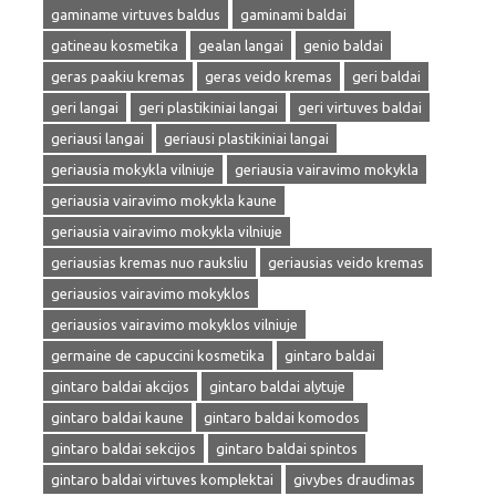
gaminame virtuves baldus
gaminami baldai
gatineau kosmetika
gealan langai
genio baldai
geras paakiu kremas
geras veido kremas
geri baldai
geri langai
geri plastikiniai langai
geri virtuves baldai
geriausi langai
geriausi plastikiniai langai
geriausia mokykla vilniuje
geriausia vairavimo mokykla
geriausia vairavimo mokykla kaune
geriausia vairavimo mokykla vilniuje
geriausias kremas nuo rauksliu
geriausias veido kremas
geriausios vairavimo mokyklos
geriausios vairavimo mokyklos vilniuje
germaine de capuccini kosmetika
gintaro baldai
gintaro baldai akcijos
gintaro baldai alytuje
gintaro baldai kaune
gintaro baldai komodos
gintaro baldai sekcijos
gintaro baldai spintos
gintaro baldai virtuves komplektai
givybes draudimas