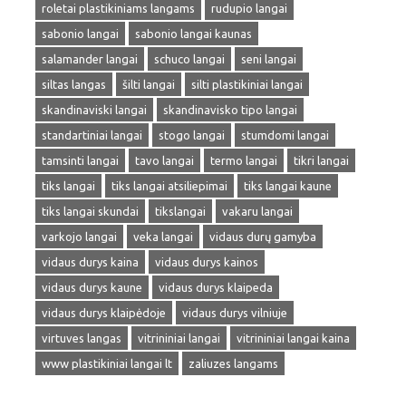
roletai plastikiniams langams
rudupio langai
sabonio langai
sabonio langai kaunas
salamander langai
schuco langai
seni langai
siltas langas
šilti langai
silti plastikiniai langai
skandinaviski langai
skandinavisko tipo langai
standartiniai langai
stogo langai
stumdomi langai
tamsinti langai
tavo langai
termo langai
tikri langai
tiks langai
tiks langai atsiliepimai
tiks langai kaune
tiks langai skundai
tikslangai
vakaru langai
varkojo langai
veka langai
vidaus durų gamyba
vidaus durys kaina
vidaus durys kainos
vidaus durys kaune
vidaus durys klaipeda
vidaus durys klaipėdoje
vidaus durys vilniuje
virtuves langas
vitrininiai langai
vitrininiai langai kaina
www plastikiniai langai lt
zaliuzes langams