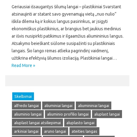
Geriausiai išsaugantys šilumą langai – plastikiniai Svarstant
atsinaujinti ar statant savo gyvenamąją vietą „nuo nulio“
iškila dilema ką ir kokius langus pasirinkus, ar įsigyti
ekonomiškus plastikinius, ar brangius bet jaukius medinius
ar išvis nusipirkti patikimus ir ilgaamžius aliumininius langus.
Atsakymo beieškant siūlome susipažinti su plastikiniais
langais. Šio lango rėmas atlieka pagrindinį vaidmenį,
užtikrina efektyvią šilumos izoliaciją. Plastikiniai langai…
Read More »
Skelbimai
alfredo langai
aliuminiai langai
aliumininiai langai
aliuminio langai
aliuminio profilio langai
aluplast langai
aluplast langai atsiliepimai
aluplasto langai
arkiniai langai
aruno langai
ateities langas