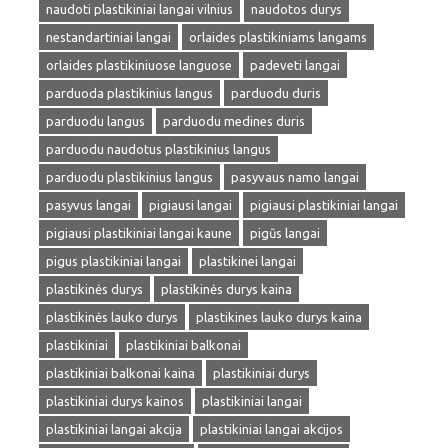
naudoti plastikiniai langai vilnius
naudotos durys
nestandartiniai langai
orlaides plastikiniams langams
orlaides plastikiniuose languose
padeveti langai
parduoda plastikinius langus
parduodu duris
parduodu langus
parduodu medines duris
parduodu naudotus plastikinius langus
parduodu plastikinius langus
pasyvaus namo langai
pasyvus langai
pigiausi langai
pigiausi plastikiniai langai
pigiausi plastikiniai langai kaune
pigūs langai
pigus plastikiniai langai
plastikinei langai
plastikinės durys
plastikinės durys kaina
plastikinės lauko durys
plastikines lauko durys kaina
plastikiniai
plastikiniai balkonai
plastikiniai balkonai kaina
plastikiniai durys
plastikiniai durys kainos
plastikiniai langai
plastikiniai langai akcija
plastikiniai langai akcijos