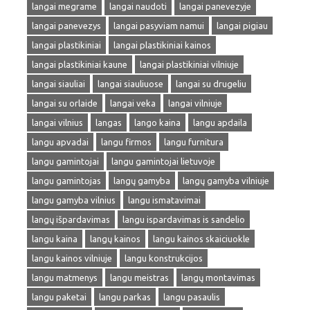
langai megrame
langai naudoti
langai panevezyje
langai panevezys
langai pasyviam namui
langai pigiau
langai plastikiniai
langai plastikiniai kainos
langai plastikiniai kaune
langai plastikiniai vilniuje
langai siauliai
langai siauliuose
langai su drugeliu
langai su orlaide
langai veka
langai vilniuje
langai vilnius
langas
lango kaina
langu apdaila
langu apvadai
langu firmos
langu furnitura
langu gamintojai
langu gamintojai lietuvoje
langu gamintojas
langų gamyba
langų gamyba vilniuje
langu gamyba vilnius
langu ismatavimai
langų išpardavimas
langu ispardavimas is sandelio
langu kaina
langų kainos
langu kainos skaiciuokle
langu kainos vilniuje
langu konstrukcijos
langu matmenys
langu meistras
langų montavimas
langu paketai
langu parkas
langu pasaulis