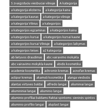
5 zvaigzduciu viesbuciai vilniuje
A kategorija
a kategorija eksternu
a kategorija kaina
a kategorija kaunas
a kategorija vilniuje
a kategorija Vilnius
a kategorijos
a kategorijos egzaminas
a kategorijos kaina
a kategorijos kursai
a kategorijos kursai kaune
a kategorijos kursai Vilniuje
a kategorijos laikymas
a kategorijos teises
a2 kategorija
ab lietuvos draudimas
abc vairavimo mokykla
abc vairavimo mokykla kaune
abidis kosmetika
academie kosmetika
achromin kremas
acnofan kremas
actipur kremas
akamuti kosmetika
alanga viesbutis
alantas virtuves baldai
alfredo langai
aliuminiai langai
aliumininiai langai
aliuminio langai
aliuminio profiliai baldams Raktai spintoms: sieninės spintos
aliuminio profilio langai
aluplast langai