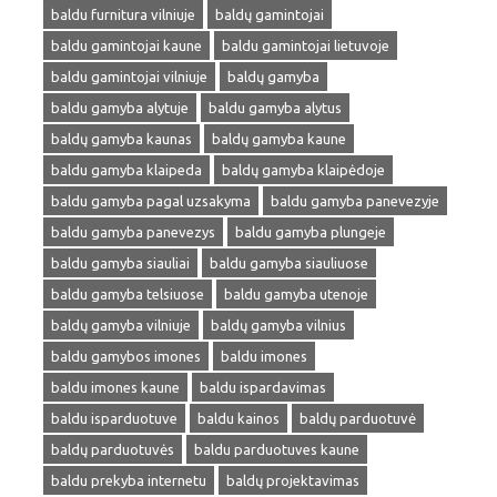
baldu furnitura vilniuje
baldų gamintojai
baldu gamintojai kaune
baldu gamintojai lietuvoje
baldu gamintojai vilniuje
baldų gamyba
baldu gamyba alytuje
baldu gamyba alytus
baldų gamyba kaunas
baldų gamyba kaune
baldu gamyba klaipeda
baldų gamyba klaipėdoje
baldu gamyba pagal uzsakyma
baldu gamyba panevezyje
baldu gamyba panevezys
baldu gamyba plungeje
baldu gamyba siauliai
baldu gamyba siauliuose
baldu gamyba telsiuose
baldu gamyba utenoje
baldų gamyba vilniuje
baldų gamyba vilnius
baldu gamybos imones
baldu imones
baldu imones kaune
baldu ispardavimas
baldu isparduotuve
baldu kainos
baldų parduotuvė
baldų parduotuvės
baldu parduotuves kaune
baldu prekyba internetu
baldų projektavimas