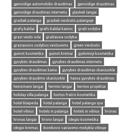
gjensidige automobilio draudimas
gjensidige draudimas
gjensidige draudimas internetu
glaskek langai
gradiali palanga
gradiali viesbutis palangoje
grafų baldai
grafu baldai kainos
graži sodyba
grazi veido oda
gražiausia sodyba
graziausios sodybos vestuvems
green viesbutis
guinot kosmetika
guinot kremai
gydomoji kosmetika
gyvybės draudimas
gyvybes draudimas internetu
gyvybes draudimas kaina
gyvybes draudimas skaiciuokle
gyvybes draudimo skaiciuokle
hansa gyvybės draudimas
heinzmann langai
hermio langai
hermio projektai
holiday villa palanga
hortus fratris kosmetika
hotel klaipeda
hotel palanga
hotel palanga spa
hotel vilnius
hotels in palanga
hotels in vilnius
hronas
hronas langai
hrono langai
idegio kosmetika
idegio kremas
ikonikovo vairavimo mokykla vilniuje