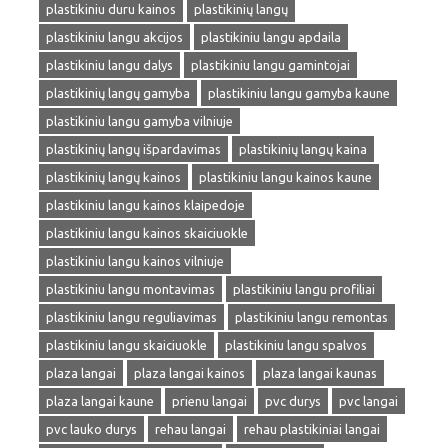
plastikiniu duru kainos
plastikinių langų
plastikiniu langu akcijos
plastikiniu langu apdaila
plastikiniu langu dalys
plastikiniu langu gamintojai
plastikinių langų gamyba
plastikiniu langu gamyba kaune
plastikiniu langu gamyba vilniuje
plastikinių langų išpardavimas
plastikinių langų kaina
plastikinių langų kainos
plastikiniu langu kainos kaune
plastikiniu langu kainos klaipedoje
plastikiniu langu kainos skaiciuokle
plastikiniu langu kainos vilniuje
plastikiniu langu montavimas
plastikiniu langu profiliai
plastikiniu langu reguliavimas
plastikiniu langu remontas
plastikiniu langu skaiciuokle
plastikiniu langu spalvos
plaza langai
plaza langai kainos
plaza langai kaunas
plaza langai kaune
prienu langai
pvc durys
pvc langai
pvc lauko durys
rehau langai
rehau plastikiniai langai