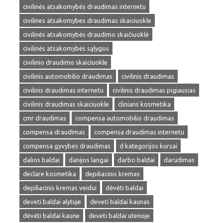
civilinės atsakomybės draudimas internetu
civilines atsakomybes draudimas skaiciuokle
civilinės atsakomybės draudimo skaičiuoklė
civilinės atsakomybės sąlygos
civilinio draudimo skaiciuokle
civilinis automobilio draudimas
civilinis draudimas
civilinis draudimas internetu
civilinis draudimas pigiausias
civilinis draudimas skaiciuokle
clinians kosmetika
cmr draudimas
compensa automobilio draudimas
compensa draudimas
compensa draudimas internetu
compensa gyvybės draudimas
d kategorijos kursai
dalios baldai
danijos langai
darbo baldai
darudimas
declare kosmetika
depiliacinis kremas
depiliacinis kremas veidui
dėvėti baldai
deveti baldai alytuje
deveti baldai kaunas
dėvėti baldai kaune
deveti baldai utenoje