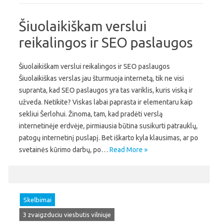
Šiuolaikiškam verslui
reikalingos ir SEO paslaugos
Šiuolaikiškam verslui reikalingos ir SEO paslaugos
Šiuolaikiškas verslas jau šturmuoja internetą, tik ne visi
supranta, kad SEO paslaugos yra tas variklis, kuris viską ir
užveda. Netikite? Viskas labai paprasta ir elementaru kaip
sekliui Šerlohui. Žinoma, tam, kad pradėti verslą
internetinėje erdvėje, pirmiausia būtina susikurti patrauklų,
patogų internetinį puslapį. Bet iškarto kyla klausimas, ar po
svetainės kūrimo darbų, po…
Read More »
Skelbimai
3 zvaigzduciu viesbutis vilniuje