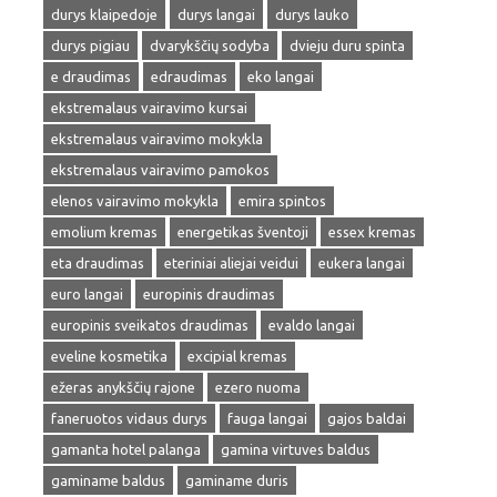
durys klaipedoje
durys langai
durys lauko
durys pigiau
dvarykščių sodyba
dvieju duru spinta
e draudimas
edraudimas
eko langai
ekstremalaus vairavimo kursai
ekstremalaus vairavimo mokykla
ekstremalaus vairavimo pamokos
elenos vairavimo mokykla
emira spintos
emolium kremas
energetikas šventoji
essex kremas
eta draudimas
eteriniai aliejai veidui
eukera langai
euro langai
europinis draudimas
europinis sveikatos draudimas
evaldo langai
eveline kosmetika
excipial kremas
ežeras anykščių rajone
ezero nuoma
faneruotos vidaus durys
fauga langai
gajos baldai
gamanta hotel palanga
gamina virtuves baldus
gaminame baldus
gaminame duris