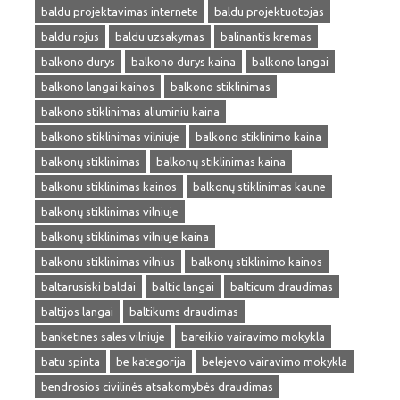
baldu projektavimas internete
baldu projektuotojas
baldu rojus
baldu uzsakymas
balinantis kremas
balkono durys
balkono durys kaina
balkono langai
balkono langai kainos
balkono stiklinimas
balkono stiklinimas aliuminiu kaina
balkono stiklinimas vilniuje
balkono stiklinimo kaina
balkonų stiklinimas
balkonų stiklinimas kaina
balkonu stiklinimas kainos
balkonų stiklinimas kaune
balkonų stiklinimas vilniuje
balkonų stiklinimas vilniuje kaina
balkonu stiklinimas vilnius
balkonų stiklinimo kainos
baltarusiski baldai
baltic langai
balticum draudimas
baltijos langai
baltikums draudimas
banketines sales vilniuje
bareikio vairavimo mokykla
batu spinta
be kategorija
belejevo vairavimo mokykla
bendrosios civilinės atsakomybės draudimas