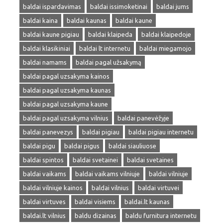
baldai ispardavimas
baldai issimoketinai
baldai jums
baldai kaina
baldai kaunas
baldai kaune
baldai kaune pigiau
baldai klaipeda
baldai klaipedoje
baldai klasikiniai
baldai lt internetu
baldai miegamojo
baldai namams
baldai pagal užsakymą
baldai pagal uzsakyma kainos
baldai pagal uzsakyma kaunas
baldai pagal uzsakyma kaune
baldai pagal uzsakyma vilnius
baldai panevėžyje
baldai panevezys
baldai pigiau
baldai pigiau internetu
baldai pigu
baldai pigus
baldai siauliuose
baldai spintos
baldai svetainei
baldai svetaines
baldai vaikams
baldai vaikams vilniuje
baldai vilniuje
baldai vilniuje kainos
baldai vilnius
baldai virtuvei
baldai virtuves
baldai visiems
baldai.lt kaunas
baldai.lt vilnius
baldu dizainas
baldu furnitura internetu