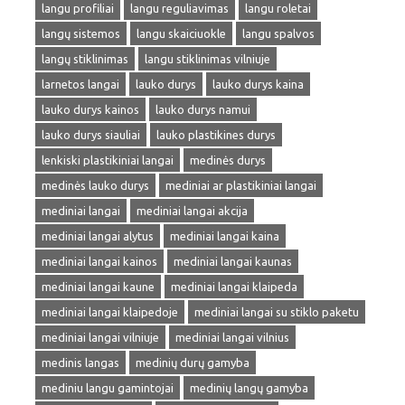
langu profiliai
langu reguliavimas
langu roletai
langų sistemos
langu skaiciuokle
langu spalvos
langų stiklinimas
langu stiklinimas vilniuje
larnetos langai
lauko durys
lauko durys kaina
lauko durys kainos
lauko durys namui
lauko durys siauliai
lauko plastikines durys
lenkiski plastikiniai langai
medinės durys
medinės lauko durys
mediniai ar plastikiniai langai
mediniai langai
mediniai langai akcija
mediniai langai alytus
mediniai langai kaina
mediniai langai kainos
mediniai langai kaunas
mediniai langai kaune
mediniai langai klaipeda
mediniai langai klaipedoje
mediniai langai su stiklo paketu
mediniai langai vilniuje
mediniai langai vilnius
medinis langas
medinių durų gamyba
mediniu langu gamintojai
medinių langų gamyba