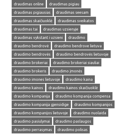
draudimas online
draudimas pigiau
draudimas pigiausias
draudimas seesam
draudimas skaičiuoklė
draudimas sveikatos
draudimas tai
draudimas uzsienyje
draudimas vykstant i uzsieni
draudimo
draudimo bendrovė
draudimo bendrove lietuva
draudimo bendrovės
draudimo bendrovės lietuvoje
draudimo brokeriai
draudimo brokeriai siauliai
draudimo brokeris
draudimo įmonės
draudimo imones lietuvoje
draudimo kaina
draudimo kainos
draudimo kainos skaičiuoklė
draudimo kompanija
draudimo kompanija compensa
draudimo kompanija gjensidige
draudimo kompanijos
draudimo kompanijos lietuvoje
draudimo nuolaida
draudimo pasiulymai
draudimo paslaugos
draudimo perrasymas
draudimo polisas