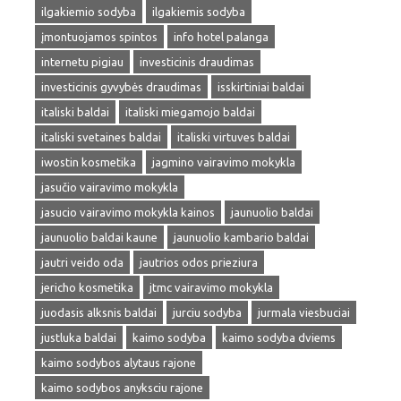
ilgakiemio sodyba
ilgakiemis sodyba
įmontuojamos spintos
info hotel palanga
internetu pigiau
investicinis draudimas
investicinis gyvybės draudimas
isskirtiniai baldai
italiski baldai
italiski miegamojo baldai
italiski svetaines baldai
italiski virtuves baldai
iwostin kosmetika
jagmino vairavimo mokykla
jasučio vairavimo mokykla
jasucio vairavimo mokykla kainos
jaunuolio baldai
jaunuolio baldai kaune
jaunuolio kambario baldai
jautri veido oda
jautrios odos prieziura
jericho kosmetika
jtmc vairavimo mokykla
juodasis alksnis baldai
jurciu sodyba
jurmala viesbuciai
justluka baldai
kaimo sodyba
kaimo sodyba dviems
kaimo sodybos alytaus rajone
kaimo sodybos anyksciu rajone