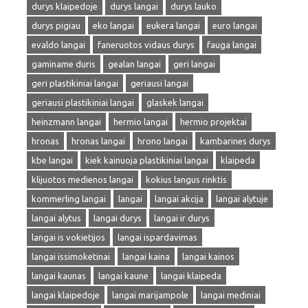
durys klaipedoje
durys langai
durys lauko
durys pigiau
eko langai
eukera langai
euro langai
evaldo langai
faneruotos vidaus durys
fauga langai
gaminame duris
gealan langai
geri langai
geri plastikiniai langai
geriausi langai
geriausi plastikiniai langai
glaskek langai
heinzmann langai
hermio langai
hermio projektai
hronas
hronas langai
hrono langai
kambarines durys
kbe langai
kiek kainuoja plastikiniai langai
klaipeda
klijuotos medienos langai
kokius langus rinktis
kommerling langai
langai
langai akcija
langai alytuje
langai alytus
langai durys
langai ir durys
langai is vokietijos
langai ispardavimas
langai issimoketinai
langai kaina
langai kainos
langai kaunas
langai kaune
langai klaipeda
langai klaipedoje
langai marijampole
langai mediniai