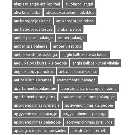
aluplast langai atsiliepimai
aluplasto langai
alva kosmetika
alytaus vairavimo mokyklos
am kategorijos kaina
am kategorijos teises
am kategorijos testas
amber palace
amber palace palanga
amber palanga
amber spa palanga
amber viesbutis
amber viesbutis palanga
anglu kalbos kursai kaune
anglu kalbos kursai klaipedoje
anglu kalbos kursai vilniuje
anglu kalbos pamokos
anticeliulitiniai kremai
anticeliulitinis kremas
apartamentai palanga
apartamentai palangoje
apartamentai palangoje nuoma
apartamentai prie juros
apartamentų nuoma palangoje
apgyvendinimas jurmaloje
apgyvendinimas klaipedoje
apgyvendinimas pajuryje
apgyvendinimas palanga
apgyvendinimas palangoje
apgyvendinimas prie juros
apsauginiai kremai nuo saules
apsidrausk internetu