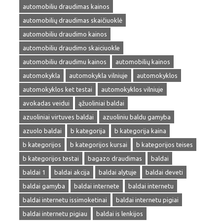
automobiliu draudimas kainos
automobilių draudimas skaičiuoklė
automobiliu draudimo kainos
automobiliu draudimo skaiciuokle
automobiliu draudimu kainos
automobilių kainos
automokykla
automokykla vilniuje
automokyklos
automokyklos ket testai
automokyklos vilniuje
avokadas veidui
ąžuoliniai baldai
azuoliniai virtuves baldai
azuoliniu baldu gamyba
azuolo baldai
b kategorija
b kategorija kaina
b kategorijos
b kategorijos kursai
b kategorijos teises
b kategorijos testai
bagazo draudimas
baldai
baldai 1
baldai akcija
baldai alytuje
baldai deveti
baldai gamyba
baldai internete
baldai internetu
baldai internetu issimoketinai
baldai internetu pigiai
baldai internetu pigiau
baldai is lenkijos