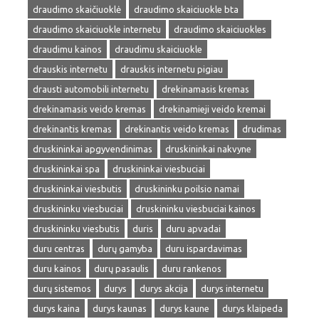
draudimo skaičiuoklė
draudimo skaiciuokle bta
draudimo skaiciuokle internetu
draudimo skaiciuokles
draudimu kainos
draudimu skaiciuokle
drauskis internetu
drauskis internetu pigiau
drausti automobili internetu
drekinamasis kremas
drekinamasis veido kremas
drekinamieji veido kremai
drekinantis kremas
drekinantis veido kremas
drudimas
druskininkai apgyvendinimas
druskininkai nakvyne
druskininkai spa
druskininkai viesbuciai
druskininkai viesbutis
druskininku poilsio namai
druskininku viesbuciai
druskininku viesbuciai kainos
druskininku viesbutis
duris
duru apvadai
duru centras
durų gamyba
duru ispardavimas
duru kainos
durų pasaulis
duru rankenos
durų sistemos
durys
durys akcija
durys internetu
durys kaina
durys kaunas
durys kaune
durys klaipeda