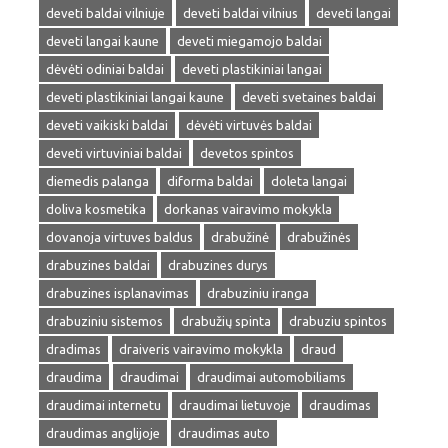
deveti baldai vilniuje
deveti baldai vilnius
deveti langai
deveti langai kaune
deveti miegamojo baldai
dėvėti odiniai baldai
deveti plastikiniai langai
deveti plastikiniai langai kaune
deveti svetaines baldai
deveti vaikiski baldai
dėvėti virtuvės baldai
deveti virtuviniai baldai
devetos spintos
diemedis palanga
diforma baldai
doleta langai
doliva kosmetika
dorkanas vairavimo mokykla
dovanoja virtuves baldus
drabužinė
drabužinės
drabuzines baldai
drabuzines durys
drabuzines isplanavimas
drabuziniu iranga
drabuziniu sistemos
drabužių spinta
drabuziu spintos
dradimas
draiveris vairavimo mokykla
draud
draudima
draudimai
draudimai automobiliams
draudimai internetu
draudimai lietuvoje
draudimas
draudimas anglijoje
draudimas auto