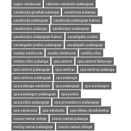
rygos viesbuciai
sabonio viesbutis palangoje
sanatorija gradiali palanga
sanatorija palanga
sanatorija palangoje
sanatorija palangoje kainos
sanatorijos palanga
sanatorijos palangoje
sanatorijos palangoje kainos
savaitgalio poilsis
savaitgalio poilsis palangoje
savaitgalis palangoje
siauliai viesbuciai
siauliu viesbuciai
smilčių vilos
smilciu vilos palanga
spa centrai
spa centrai lietuvoje
spa centrai palangoje
spa centras
spa centras palanga
spa centras palangoje
spa palanga
spa palanga viesbutis
spa palangoje
spa paslaugos
spa paslaugos palangoje
spa poilsis
spa poilsis palangoje
spa proceduros palangoje
spa viesbuciai
spa viesbutis
spa vilnius druskininkai
sveciu namai nidoje
sveciu namai palanga
svečių namai palangoje
sveciu namai vilniuje