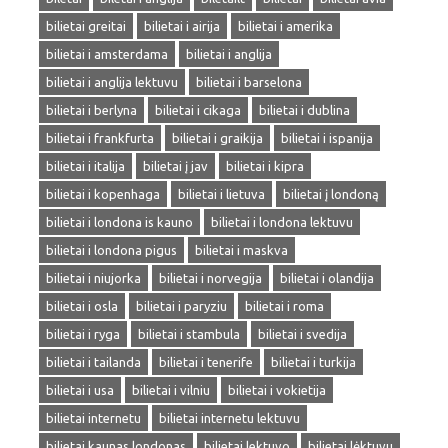
bilietai greitai
bilietai i airija
bilietai i amerika
bilietai i amsterdama
bilietai i anglija
bilietai i anglija lektuvu
bilietai i barselona
bilietai i berlyna
bilietai i cikaga
bilietai i dublina
bilietai i frankfurta
bilietai i graikija
bilietai i ispanija
bilietai i italija
bilietai į jav
bilietai i kipra
bilietai i kopenhaga
bilietai i lietuva
bilietai į londoną
bilietai i londona is kauno
bilietai i londona lektuvu
bilietai i londona pigus
bilietai i maskva
bilietai i niujorka
bilietai i norvegija
bilietai i olandija
bilietai i osla
bilietai i paryziu
bilietai i roma
bilietai i ryga
bilietai i stambula
bilietai i svedija
bilietai i tailanda
bilietai i tenerife
bilietai i turkija
bilietai i usa
bilietai i vilniu
bilietai i vokietija
bilietai internetu
bilietai internetu lektuvu
bilietai kaunas londonas
bilietai lektuvo
bilietai lėktuvu