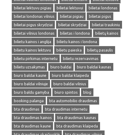
bilietai lektuvu pigiau
bilietai lektuvui
bilietai londonas
bilietai londonas vilnius
bilietai pigiau
bilietai pigus
bilietai pigus skrydziai
bilietai skrydziai
bilietai traukiniu
bilietai vilnius londonas
bilietas i londona
bilietų kainos
bilietu kainos i anglija
bilietu kainos i londona
bilietu kainos lektuvu
bilietu paieska
bilietų pasaulis
bilietu pirkimas internetu
bilietu rezervavimas
bilietu uzsakymas
biuro baldai
biuro baldai kaunas
biuro baldai kaune
biuro baldai klaipeda
biuro baldai vilniuje
biuro baldai vilnius
biuro baldu gamyba
biuro spintos
blog
booking palanga
bta automobilio draudimas
bta draudimas
bta draudimas internetu
bta draudimas kainos
bta draudimas kaunas
bta draudimas kaune
bta draudimas klaipeda
bta draudimas skaičiuoklė
bta draudimas vilnius