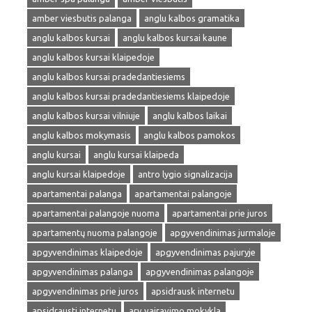
amber viesbutis palanga
anglu kalbos gramatika
anglu kalbos kursai
anglu kalbos kursai kaune
anglu kalbos kursai klaipedoje
anglu kalbos kursai pradedantiesiems
anglu kalbos kursai pradedantiesiems klaipedoje
anglu kalbos kursai vilniuje
anglu kalbos laikai
anglu kalbos mokymasis
anglu kalbos pamokos
anglu kursai
anglu kursai klaipeda
anglu kursai klaipedoje
antro lygio signalizacija
apartamentai palanga
apartamentai palangoje
apartamentai palangoje nuoma
apartamentai prie juros
apartamentų nuoma palangoje
apgyvendinimas jurmaloje
apgyvendinimas klaipedoje
apgyvendinimas pajuryje
apgyvendinimas palanga
apgyvendinimas palangoje
apgyvendinimas prie juros
apsidrausk internetu
apsidrausti internetu
arv vairavimo mokykla