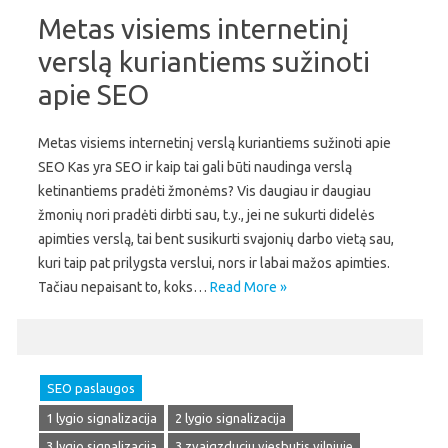
Metas visiems internetinį
verslą kuriantiems sužinoti
apie SEO
Metas visiems internetinį verslą kuriantiems sužinoti apie
SEO Kas yra SEO ir kaip tai gali būti naudinga verslą
ketinantiems pradėti žmonėms? Vis daugiau ir daugiau
žmonių nori pradėti dirbti sau, t.y., jei ne sukurti didelės
apimties verslą, tai bent susikurti svajonių darbo vietą sau,
kuri taip pat prilygsta verslui, nors ir labai mažos apimties.
Tačiau nepaisant to, koks…
Read More »
SEO paslaugos
1 lygio signalizacija
2 lygio signalizacija
3 lygio signalizacija
3 zvaigzduciu viesbutis vilniuje