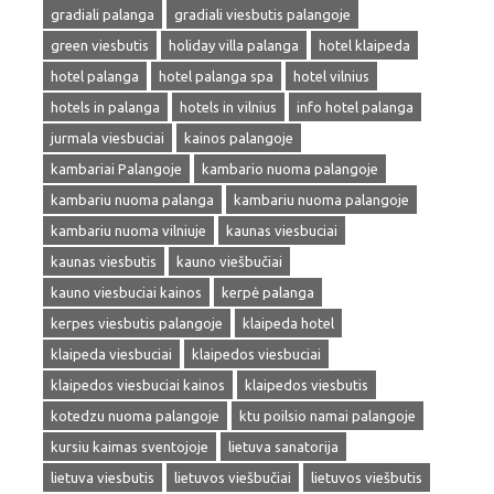
gradiali palanga
gradiali viesbutis palangoje
green viesbutis
holiday villa palanga
hotel klaipeda
hotel palanga
hotel palanga spa
hotel vilnius
hotels in palanga
hotels in vilnius
info hotel palanga
jurmala viesbuciai
kainos palangoje
kambariai Palangoje
kambario nuoma palangoje
kambariu nuoma palanga
kambariu nuoma palangoje
kambariu nuoma vilniuje
kaunas viesbuciai
kaunas viesbutis
kauno viešbučiai
kauno viesbuciai kainos
kerpė palanga
kerpes viesbutis palangoje
klaipeda hotel
klaipeda viesbuciai
klaipedos viesbuciai
klaipedos viesbuciai kainos
klaipedos viesbutis
kotedzu nuoma palangoje
ktu poilsio namai palangoje
kursiu kaimas sventojoje
lietuva sanatorija
lietuva viesbutis
lietuvos viešbučiai
lietuvos viešbutis