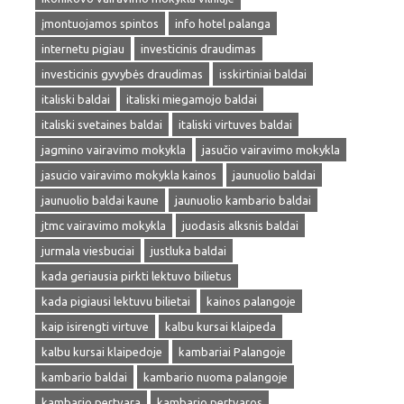
įmontuojamos spintos
info hotel palanga
internetu pigiau
investicinis draudimas
investicinis gyvybės draudimas
isskirtiniai baldai
italiski baldai
italiski miegamojo baldai
italiski svetaines baldai
italiski virtuves baldai
jagmino vairavimo mokykla
jasučio vairavimo mokykla
jasucio vairavimo mokykla kainos
jaunuolio baldai
jaunuolio baldai kaune
jaunuolio kambario baldai
jtmc vairavimo mokykla
juodasis alksnis baldai
jurmala viesbuciai
justluka baldai
kada geriausia pirkti lektuvo bilietus
kada pigiausi lektuvu bilietai
kainos palangoje
kaip isirengti virtuve
kalbu kursai klaipeda
kalbu kursai klaipedoje
kambariai Palangoje
kambario baldai
kambario nuoma palangoje
kambario pertvara
kambario pertvaros