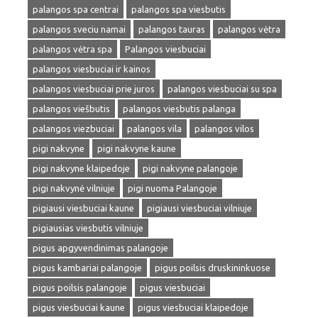
palangos spa centrai
palangos spa viesbutis
palangos sveciu namai
palangos tauras
palangos vėtra
palangos vėtra spa
Palangos viesbuciai
palangos viesbuciai ir kainos
palangos viesbuciai prie juros
palangos viesbuciai su spa
palangos viešbutis
palangos viesbutis palanga
palangos viezbuciai
palangos vila
palangos vilos
pigi nakvyne
pigi nakvyne kaune
pigi nakvyne klaipedoje
pigi nakvyne palangoje
pigi nakvynė vilniuje
pigi nuoma Palangoje
pigiausi viesbuciai kaune
pigiausi viesbuciai vilniuje
pigiausias viesbutis vilniuje
pigus apgyvendinimas palangoje
pigus kambariai palangoje
pigus poilsis druskininkuose
pigus poilsis palangoje
pigus viesbuciai
pigus viesbuciai kaune
pigus viesbuciai klaipedoje