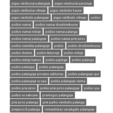
pigus viesbuciai palangoje
pigus viesbuciai paryziuje
pigūs viešbučiai vilniuje
pigus viesbutis kaune
pigus viesbutis palangoje
pigus viešbutis vilniuje
poilsio
poilsio namai
poilsio namai druskininkuose
poilsio namai nidoje
poilsio namai palanga
poilsio namai palangoje
poilsio namai prie juros
poilsio nameliai palangoje
poilsis
poilsis druskininkuose
poilsis dviems
poilsis lietuvoje
poilsis nidoje
poilsis nidoje kainos
poilsis pajūryje
poilsis palanga
poilsis palangoj
poilsis palangoje
poilsis palangoje privatus sektorius
poilsis palangoje spa
poilsis palangoje su spa
poilsis palangoje ziema
poilsis prie jūros
poilsis prie juros palangoje
poilsis spa
poilsis su nakvyne
pramogos palangoje
prie juros palanga
prie parko viesbutis palanga
priejuros.lt palanga
romantiskas savaitgalis palangoje