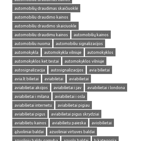
automobilių draudimas skaičiuoklė
automobiliu draudimo kainos
automobiliu draudimo skaiciuokle
automobiliu draudimu kainos
automobilių kainos
automobiliu nuoma
automobiliu signalizacijos
automokykla
automokykla vilniuje
automokyklos
automokyklos ket testai
automokyklos vilniuje
autosignalizacija
autosignalizacijos
avia bilietai
avia.lt bilietai
aviabiletai
aviabilietai
aviabilietai akcijos
aviabilietai i jav
aviabilietai i londona
aviabilietai i milana
aviabilietai i osla
aviabilietai internetu
aviabilietai pigiau
aviabilietai pigus
aviabilietai pigus skrydziai
aviabilietu kainos
aviabilietu paieska
aviobilietai
ąžuoliniai baldai
azuoliniai virtuves baldai
azuoliniu baldu gamyba
azuolo baldai
b kategorija