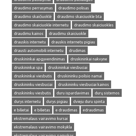
draudimo perrasymas
draudimo polisas
draudimo skaičiuoklė
draudimo skaiciuokle bta
draudimo skaiciuokle internetu
draudimo skaiciuokles
draudimu kainos
draudimu skaiciuokle
drauskis internetu
drauskis internetu pigiau
drausti automobili internetu
drudimas
druskininkai apgyvendinimas
druskininkai nakvyne
druskininkai spa
druskininkai viesbuciai
druskininkai viesbutis
druskininku poilsio namai
druskininku viesbuciai
druskininku viesbuciai kainos
druskininku viesbutis
duru ispardavimas
durų sistemos
durys internetu
durys pigiau
dvieju duru spinta
e bilietai
e bilietas
e draudimas
edraudimas
ekstremalaus vairavimo kursai
ekstremalaus vairavimo mokykla
ekstremalaus vairavimo pamokos