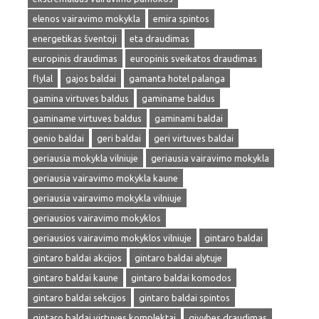
elenos vairavimo mokykla
emira spintos
energetikas šventoji
eta draudimas
europinis draudimas
europinis sveikatos draudimas
flylal
gajos baldai
gamanta hotel palanga
gamina virtuves baldus
gaminame baldus
gaminame virtuves baldus
gaminami baldai
genio baldai
geri baldai
geri virtuves baldai
geriausia mokykla vilniuje
geriausia vairavimo mokykla
geriausia vairavimo mokykla kaune
geriausia vairavimo mokykla vilniuje
geriausios vairavimo mokyklos
geriausios vairavimo mokyklos vilniuje
gintaro baldai
gintaro baldai akcijos
gintaro baldai alytuje
gintaro baldai kaune
gintaro baldai komodos
gintaro baldai sekcijos
gintaro baldai spintos
gintaro baldai virtuves komplektai
givybes draudimas