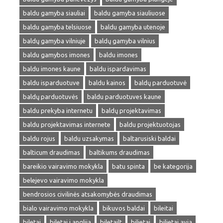
baldu gamyba siauliai
baldu gamyba siauliuose
baldu gamyba telsiuose
baldu gamyba utenoje
baldų gamyba vilniuje
baldų gamyba vilnius
baldu gamybos imones
baldu imones
baldu imones kaune
baldu ispardavimas
baldu isparduotuve
baldu kainos
baldų parduotuvė
baldų parduotuvės
baldu parduotuves kaune
baldu prekyba internetu
baldų projektavimas
baldu projektavimas internete
baldu projektuotojas
baldu rojus
baldu uzsakymas
baltarusiski baldai
balticum draudimas
baltikums draudimas
bareikio vairavimo mokykla
batu spinta
be kategorija
belejevo vairavimo mokykla
bendrosios civilinės atsakomybės draudimas
bialo vairavimo mokykla
bikuvos baldai
bileitai
biletai
biletai i anglija
biletailt
bilietai
bilietai avia