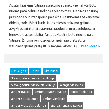
Apsilankiusiems Vilniuje sunkumų su nakvyne nekyla Buto
nuoma parai Vilniuje Kelionės planavimas į Lietuvos sostinę
prasideda nuo transporto paieškos. Pasirinkimas pakankamai
didelis, todėl iš bet kurio šalies miesto ar kaimo galima
atvykti pasirinktinai traukiniu, autobusu, mikroautobusu ar
lengvuoju automobiliu. Tampa aktuali ir buto nuoma parai
Vilniuje. Žinoma, jei nuspręsite viešnagę pratęsti, tai
visuomet galima pratęsti užsakymą. Atvykus į…
Read More »
Paslaugos
Poilsis
Skelbimai
3 zvaigzduciu viesbutis vilniuje
5 zvaigzduciu viesbuciai vilniuje
alanga viesbutis
amber palace
amber palace palanga
amber palanga
amber spa palanga
amber viesbutis
amber viesbutis palanga
apartamentai palanga