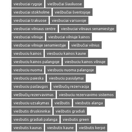
viesbuciai rygoje
viešbučiai šiauliuose
viesbuciai stokholme
viešbučiai šventojoje
viesbuciai trakuose
viesbuciai varsuvoje
viesbuciai vilniaus centre
viesbuciai vilniaus senamiestyje
viesbuciai vilniuje
viesbuciai vilniuje kainos
viesbuciai vilniuje senamiestyje
viešbučiai vilnius
viesbuciu kainos
viesbuciu kainos kaune
viesbuciu kainos palangoje
viesbuciu kainos vilniuje
viesbuciu nuoma
viesbuciu nuoma palangoje
viesbuciu paieska
viesbuciu pasiulymai
viesbuciu paslaugos
viešbučių rezervacija
viešbučių rezervavimas
viesbuciu rezervavimo sistemos
viesbuciu uzsakymas
viešbutis
viesbutis alanga
viešbutis druskininkai
viešbutis gradiali
viesbutis gradiali palanga
viesbutis green
viesbutis kaunas
viesbutis kaune
viešbutis kerpė