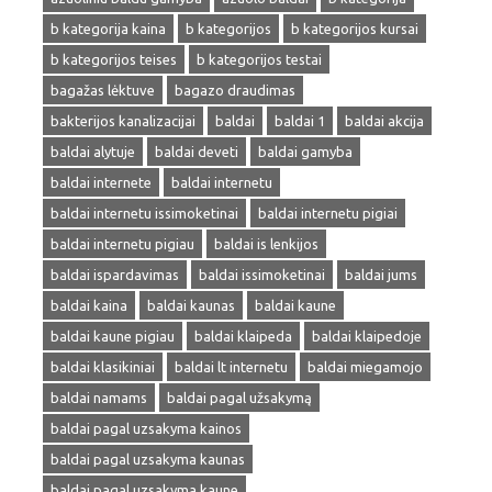
b kategorija kaina
b kategorijos
b kategorijos kursai
b kategorijos teises
b kategorijos testai
bagažas lėktuve
bagazo draudimas
bakterijos kanalizacijai
baldai
baldai 1
baldai akcija
baldai alytuje
baldai deveti
baldai gamyba
baldai internete
baldai internetu
baldai internetu issimoketinai
baldai internetu pigiai
baldai internetu pigiau
baldai is lenkijos
baldai ispardavimas
baldai issimoketinai
baldai jums
baldai kaina
baldai kaunas
baldai kaune
baldai kaune pigiau
baldai klaipeda
baldai klaipedoje
baldai klasikiniai
baldai lt internetu
baldai miegamojo
baldai namams
baldai pagal užsakymą
baldai pagal uzsakyma kainos
baldai pagal uzsakyma kaunas
baldai pagal uzsakyma kaune