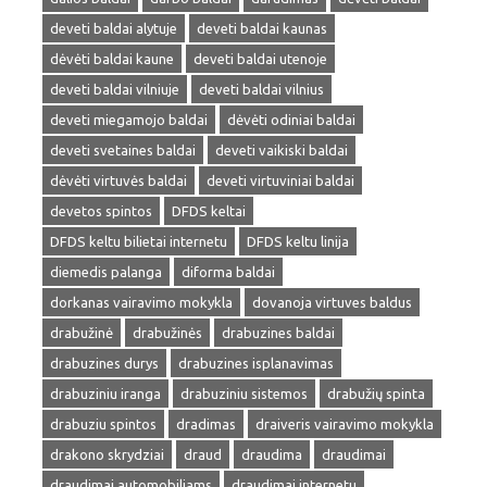
deveti baldai alytuje
deveti baldai kaunas
dėvėti baldai kaune
deveti baldai utenoje
deveti baldai vilniuje
deveti baldai vilnius
deveti miegamojo baldai
dėvėti odiniai baldai
deveti svetaines baldai
deveti vaikiski baldai
dėvėti virtuvės baldai
deveti virtuviniai baldai
devetos spintos
DFDS keltai
DFDS keltu bilietai internetu
DFDS keltu linija
diemedis palanga
diforma baldai
dorkanas vairavimo mokykla
dovanoja virtuves baldus
drabužinė
drabužinės
drabuzines baldai
drabuzines durys
drabuzines isplanavimas
drabuziniu iranga
drabuziniu sistemos
drabužių spinta
drabuziu spintos
dradimas
draiveris vairavimo mokykla
drakono skrydziai
draud
draudima
draudimai
draudimai automobiliams
draudimai internetu