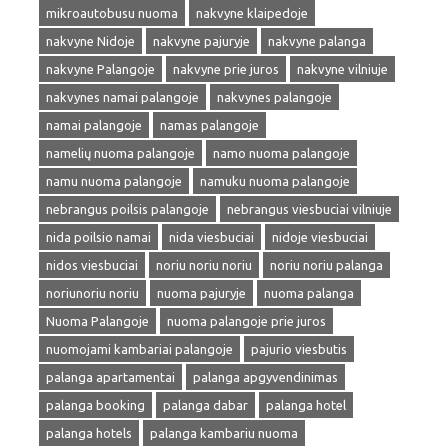
mikroautobusu nuoma
nakvyne klaipedoje
nakvyne Nidoje
nakvyne pajuryje
nakvyne palanga
nakvyne Palangoje
nakvyne prie juros
nakvyne vilniuje
nakvynes namai palangoje
nakvynes palangoje
namai palangoje
namas palangoje
namelių nuoma palangoje
namo nuoma palangoje
namu nuoma palangoje
namuku nuoma palangoje
nebrangus poilsis palangoje
nebrangus viesbuciai vilniuje
nida poilsio namai
nida viesbuciai
nidoje viesbuciai
nidos viesbuciai
noriu noriu noriu
noriu noriu palanga
noriunoriu noriu
nuoma pajuryje
nuoma palanga
Nuoma Palangoje
nuoma palangoje prie juros
nuomojami kambariai palangoje
pajurio viesbutis
palanga apartamentai
palanga apgyvendinimas
palanga booking
palanga dabar
palanga hotel
palanga hotels
palanga kambariu nuoma