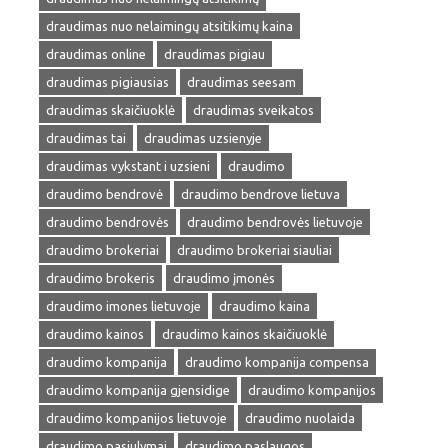
draudimas nuo nelaimingų atsitikimų kaina
draudimas online
draudimas pigiau
draudimas pigiausias
draudimas seesam
draudimas skaičiuoklė
draudimas sveikatos
draudimas tai
draudimas uzsienyje
draudimas vykstant i uzsieni
draudimo
draudimo bendrovė
draudimo bendrove lietuva
draudimo bendrovės
draudimo bendrovės lietuvoje
draudimo brokeriai
draudimo brokeriai siauliai
draudimo brokeris
draudimo įmonės
draudimo imones lietuvoje
draudimo kaina
draudimo kainos
draudimo kainos skaičiuoklė
draudimo kompanija
draudimo kompanija compensa
draudimo kompanija gjensidige
draudimo kompanijos
draudimo kompanijos lietuvoje
draudimo nuolaida
draudimo pasiulymai
draudimo paslaugos