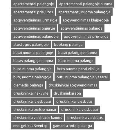
apartamentai palangoje
apartamentai palangoje nuoma
apartamentai prie juros
apartamentų nuoma palangoje
apgyvendinimas jurmaloje
apgyvendinimas klaipedoje
apgyvendinimas pajuryje
apgyvendinimas palanga
apgyvendinimas palangoje
apgyvendinimas prie juros
atostogos palangoje
booking palanga
butai nuomai palangoje
butai palangoje nuoma
butas palangoje nuoma
buto nuoma palanga
buto nuoma palangoje
buto nuoma parai vilniuje
butų nuoma palangoje
butu nuoma palangoje vasarai
diemedis palanga
druskininkai apgyvendinimas
druskininkai nakvyne
druskininkai spa
druskininkai viesbuciai
druskininkai viesbutis
druskininku poilsio namai
druskininku viesbuciai
druskininku viesbuciai kainos
druskininku viesbutis
energetikas šventoji
gamanta hotel palanga