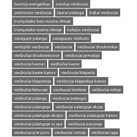
šventoji energetikas
sventoji viesbuciai
sventosios viesbuciai
tauras palanga
trakai viesbuciai
trumpalaike butu nuoma vilniuje
trumpalaike nuoma vilniuje
turkijos viesbuciai
vanagupe palanga
vanagupės viešbutis
ventspilis viesbuciai
viesbuciai
viesbuciai druskininkai
viešbučiai druskininkuose
viesbuciai jurmaloje
viesbuciai kaunas
viešbučiai kaune
viesbuciai kaune kainos
viesbuciai klaipeda
viešbučiai klaipėdoje
viesbuciai klaipedoje kainos
viešbučiai lietuvoje
viesbuciai londone
viešbučiai nidoje
viešbučiai palanga
viesbuciai palangoj
viesbuciai palangoje
viesbuciai palangoje akcija
viesbuciai palangoje akcijos
viesbuciai palangoje kainos
viesbuciai palangoje su spa
viesbuciai paryziuje
viesbuciai prie juros
viesbuciai romoje
viesbuciai ryga