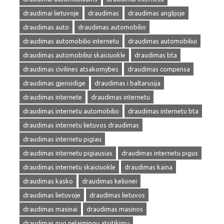
draudimai lietuvoje
draudimas
draudimas anglijoje
draudimas auto
draudimas automobilio
draudimas automobilio internetu
draudimas automobiliui
draudimas automobiliui skaiciuokle
draudimas bta
draudimas civilines atsakomybes
draudimas compensa
draudimas gjensidige
draudimas i baltarusija
draudimas internete
draudimas internetu
draudimas internetu automobilio
draudimas internetu bta
draudimas internetu lietuvos draudimas
draudimas internetu pigiau
draudimas internetu pigiausias
draudimas internetu pigus
draudimas internetu skaiciuokle
draudimas kaina
draudimas kasko
draudimas kelionei
draudimas lietuvoje
draudimas lietuvos
draudimas masinai
draudimas masinos
draudimas nuo nelaimingų atsitikimų