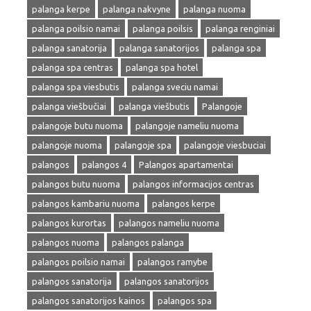
palanga kerpe
palanga nakvyne
palanga nuoma
palanga poilsio namai
palanga poilsis
palanga renginiai
palanga sanatorija
palanga sanatorijos
palanga spa
palanga spa centras
palanga spa hotel
palanga spa viesbutis
palanga sveciu namai
palanga viešbučiai
palanga viešbutis
Palangoje
palangoje butu nuoma
palangoje nameliu nuoma
palangoje nuoma
palangoje spa
palangoje viesbuciai
palangos
palangos 4
Palangos apartamentai
palangos butu nuoma
palangos informacijos centras
palangos kambariu nuoma
palangos kerpe
palangos kurortas
palangos nameliu nuoma
palangos nuoma
palangos palanga
palangos poilsio namai
palangos ramybe
palangos sanatorija
palangos sanatorijos
palangos sanatorijos kainos
palangos spa