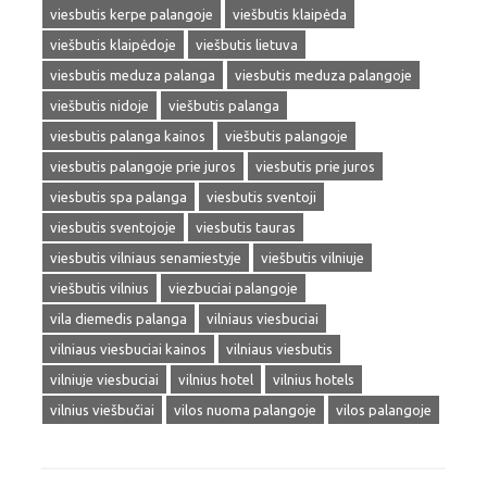
viesbutis kerpe palangoje
viešbutis klaipėda
viešbutis klaipėdoje
viešbutis lietuva
viesbutis meduza palanga
viesbutis meduza palangoje
viešbutis nidoje
viešbutis palanga
viesbutis palanga kainos
viešbutis palangoje
viesbutis palangoje prie juros
viesbutis prie juros
viesbutis spa palanga
viesbutis sventoji
viesbutis sventojoje
viesbutis tauras
viesbutis vilniaus senamiestyje
viešbutis vilniuje
viešbutis vilnius
viezbuciai palangoje
vila diemedis palanga
vilniaus viesbuciai
vilniaus viesbuciai kainos
vilniaus viesbutis
vilniuje viesbuciai
vilnius hotel
vilnius hotels
vilnius viešbučiai
vilos nuoma palangoje
vilos palangoje