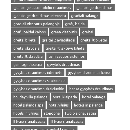
gjensidige automobilio draudimas
gjensidige draudimas
gjensidige draudimas internetu
gradiali palanga
gradiali viesbutis palangoje
grafų baldai
grafu baldai kainos
green viesbutis
greitai
greitai bilietai
greitai lt aviabilietai
greitai lt bilietai
greitai skrydziai
greitai.lt lektuvu bilietai
greitai.lt skrydžiai
gsm saugos sistemos
gsm signalizacija
gyvybės draudimas
gyvybes draudimas internetu
gyvybes draudimas kaina
gyvybes draudimas skaiciuokle
gyvybes draudimo skaiciuokle
hansa gyvybės draudimas
holiday villa palanga
hotel klaipeda
hotel palanga
hotel palanga spa
hotel vilnius
hotels in palanga
hotels in vilnius
i londona
I lygio signalizacija
II lygio signalizacija
III lygio signalizacija
ikonikovo vairavimo mokykla vilniuje