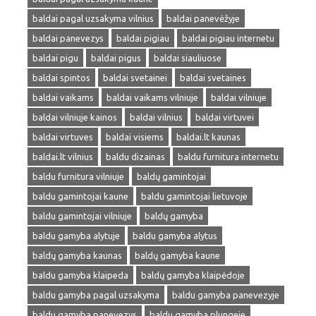
baldai pagal uzsakyma vilnius
baldai panevėžyje
baldai panevezys
baldai pigiau
baldai pigiau internetu
baldai pigu
baldai pigus
baldai siauliuose
baldai spintos
baldai svetainei
baldai svetaines
baldai vaikams
baldai vaikams vilniuje
baldai vilniuje
baldai vilniuje kainos
baldai vilnius
baldai virtuvei
baldai virtuves
baldai visiems
baldai.lt kaunas
baldai.lt vilnius
baldu dizainas
baldu furnitura internetu
baldu furnitura vilniuje
baldų gamintojai
baldu gamintojai kaune
baldu gamintojai lietuvoje
baldu gamintojai vilniuje
baldų gamyba
baldu gamyba alytuje
baldu gamyba alytus
baldų gamyba kaunas
baldų gamyba kaune
baldu gamyba klaipeda
baldų gamyba klaipėdoje
baldu gamyba pagal uzsakyma
baldu gamyba panevezyje
baldu gamyba panevezys
baldu gamyba plungeje