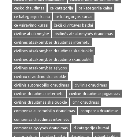
casko draudimas
ce kategorija
ce kategorija kaina
ce kategorijos kaina
ce kategorijos kursai
ce vairavimo kursai
čekiški virtuvės baldai
civilinė atsakomybė
civilinės atsakomybės draudimas
civilinės atsakomybės draudimas internetu
civilines atsakomybes draudimas skaiciuokle
civilinės atsakomybės draudimo skaičiuoklė
civilinės atsakomybės sąlygos
civilinio draudimo skaiciuokle
civilinis automobilio draudimas
civilinis draudimas
civilinis draudimas internetu
civilinis draudimas pigiausias
civilinis draudimas skaiciuokle
cmr draudimas
compensa automobilio draudimas
compensa draudimas
compensa draudimas internetu
compensa gyvybės draudimas
d kategorijos kursai
dalios baldai
darbo baldai
darudimas
dėvėti baldai