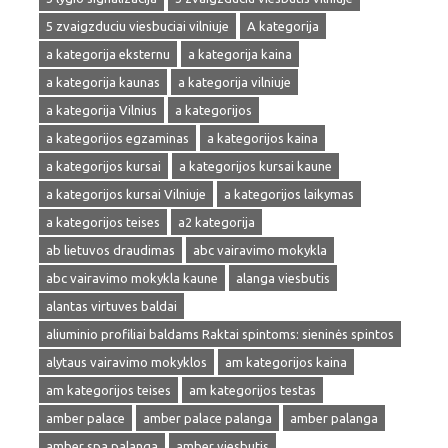
5 zvaigzduciu viesbuciai vilniuje
A kategorija
a kategorija eksternu
a kategorija kaina
a kategorija kaunas
a kategorija vilniuje
a kategorija Vilnius
a kategorijos
a kategorijos egzaminas
a kategorijos kaina
a kategorijos kursai
a kategorijos kursai kaune
a kategorijos kursai Vilniuje
a kategorijos laikymas
a kategorijos teises
a2 kategorija
ab lietuvos draudimas
abc vairavimo mokykla
abc vairavimo mokykla kaune
alanga viesbutis
alantas virtuves baldai
aliuminio profiliai baldams Raktai spintoms: sieninės spintos
alytaus vairavimo mokyklos
am kategorijos kaina
am kategorijos teises
am kategorijos testas
amber palace
amber palace palanga
amber palanga
amber spa palanga
amber viesbutis