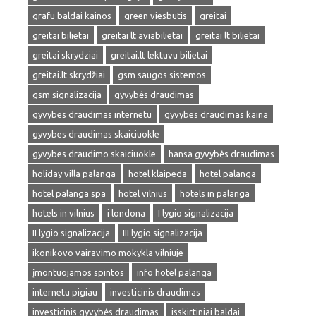
grafu baldai kainos
green viesbutis
greitai
greitai bilietai
greitai lt aviabilietai
greitai lt bilietai
greitai skrydziai
greitai.lt lektuvu bilietai
greitai.lt skrydžiai
gsm saugos sistemos
gsm signalizacija
gyvybės draudimas
gyvybes draudimas internetu
gyvybes draudimas kaina
gyvybes draudimas skaiciuokle
gyvybes draudimo skaiciuokle
hansa gyvybės draudimas
holiday villa palanga
hotel klaipeda
hotel palanga
hotel palanga spa
hotel vilnius
hotels in palanga
hotels in vilnius
i londona
I lygio signalizacija
II lygio signalizacija
III lygio signalizacija
ikonikovo vairavimo mokykla vilniuje
įmontuojamos spintos
info hotel palanga
internetu pigiau
investicinis draudimas
investicinis gyvybės draudimas
isskirtiniai baldai