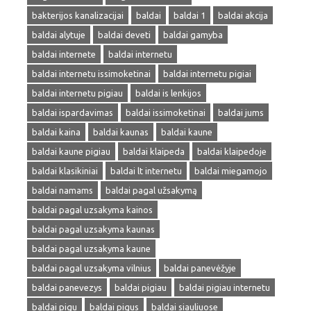
bakterijos kanalizacijai
baldai
baldai 1
baldai akcija
baldai alytuje
baldai deveti
baldai gamyba
baldai internete
baldai internetu
baldai internetu issimoketinai
baldai internetu pigiai
baldai internetu pigiau
baldai is lenkijos
baldai ispardavimas
baldai issimoketinai
baldai jums
baldai kaina
baldai kaunas
baldai kaune
baldai kaune pigiau
baldai klaipeda
baldai klaipedoje
baldai klasikiniai
baldai lt internetu
baldai miegamojo
baldai namams
baldai pagal užsakymą
baldai pagal uzsakyma kainos
baldai pagal uzsakyma kaunas
baldai pagal uzsakyma kaune
baldai pagal uzsakyma vilnius
baldai panevėžyje
baldai panevezys
baldai pigiau
baldai pigiau internetu
baldai pigu
baldai pigus
baldai siauliuose