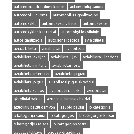
automobiliu draudimu kainos
automobilių kainos
automobiliu nuoma
automobiliu signalizacijos
automokykla
automokykla vilniuje
automokyklos
automokyklos ket testai
automokyklos vilniuje
autosignalizacija
autosignalizacijos
avia bilietai
avia.lt bilietai
aviabiletai
aviabilietai
aviabilietai akcijos
aviabilietai i jav
aviabilietai i londona
aviabilietai i milana
aviabilietai i osla
aviabilietai internetu
aviabilietai pigiau
aviabilietai pigus
aviabilietai pigus skrydziai
aviabilietu kainos
aviabilietu paieska
aviobilietai
ąžuoliniai baldai
azuoliniai virtuves baldai
azuoliniu baldu gamyba
azuolo baldai
b kategorija
b kategorija kaina
b kategorijos
b kategorijos kursai
b kategorijos teises
b kategorijos testai
bagažas lėktuve
bagazo draudimas