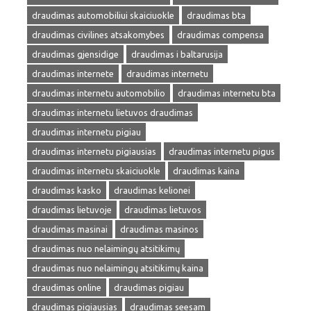
draudimas automobiliui skaiciuokle
draudimas bta
draudimas civilines atsakomybes
draudimas compensa
draudimas gjensidige
draudimas i baltarusija
draudimas internete
draudimas internetu
draudimas internetu automobilio
draudimas internetu bta
draudimas internetu lietuvos draudimas
draudimas internetu pigiau
draudimas internetu pigiausias
draudimas internetu pigus
draudimas internetu skaiciuokle
draudimas kaina
draudimas kasko
draudimas kelionei
draudimas lietuvoje
draudimas lietuvos
draudimas masinai
draudimas masinos
draudimas nuo nelaimingų atsitikimų
draudimas nuo nelaimingų atsitikimų kaina
draudimas online
draudimas pigiau
draudimas pigiausias
draudimas seesam