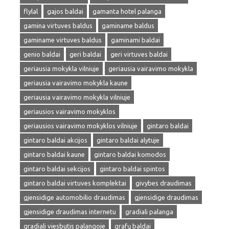
flylal
gajos baldai
gamanta hotel palanga
gamina virtuves baldus
gaminame baldus
gaminame virtuves baldus
gaminami baldai
genio baldai
geri baldai
geri virtuves baldai
geriausia mokykla vilniuje
geriausia vairavimo mokykla
geriausia vairavimo mokykla kaune
geriausia vairavimo mokykla vilniuje
geriausios vairavimo mokyklos
geriausios vairavimo mokyklos vilniuje
gintaro baldai
gintaro baldai akcijos
gintaro baldai alytuje
gintaro baldai kaune
gintaro baldai komodos
gintaro baldai sekcijos
gintaro baldai spintos
gintaro baldai virtuves komplektai
givybes draudimas
gjensidige automobilio draudimas
gjensidige draudimas
gjensidige draudimas internetu
gradiali palanga
gradiali viesbutis palangoje
grafų baldai