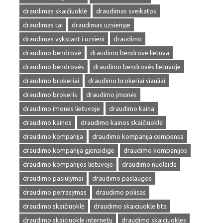
draudimas skaičiuoklė
draudimas sveikatos
draudimas tai
draudimas uzsienyje
draudimas vykstant i uzsieni
draudimo
draudimo bendrovė
draudimo bendrove lietuva
draudimo bendrovės
draudimo bendrovės lietuvoje
draudimo brokeriai
draudimo brokeriai siauliai
draudimo brokeris
draudimo įmonės
draudimo imones lietuvoje
draudimo kaina
draudimo kainos
draudimo kainos skaičiuoklė
draudimo kompanija
draudimo kompanija compensa
draudimo kompanija gjensidige
draudimo kompanijos
draudimo kompanijos lietuvoje
draudimo nuolaida
draudimo pasiulymai
draudimo paslaugos
draudimo perrasymas
draudimo polisas
draudimo skaičiuoklė
draudimo skaiciuokle bta
draudimo skaiciuokle internetu
draudimo skaiciuokles