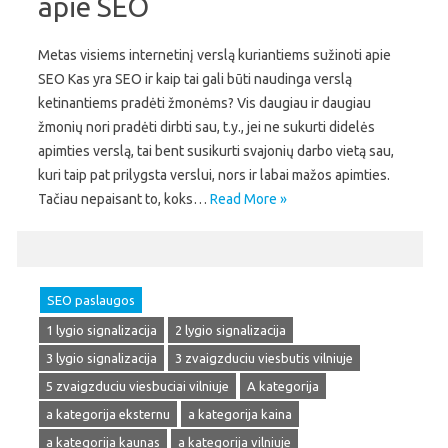
apie SEO
Metas visiems internetinį verslą kuriantiems sužinoti apie
SEO Kas yra SEO ir kaip tai gali būti naudinga verslą
ketinantiems pradėti žmonėms? Vis daugiau ir daugiau
žmonių nori pradėti dirbti sau, t.y., jei ne sukurti didelės
apimties verslą, tai bent susikurti svajonių darbo vietą sau,
kuri taip pat prilygsta verslui, nors ir labai mažos apimties.
Tačiau nepaisant to, koks…
Read More »
SEO paslaugos
1 lygio signalizacija
2 lygio signalizacija
3 lygio signalizacija
3 zvaigzduciu viesbutis vilniuje
5 zvaigzduciu viesbuciai vilniuje
A kategorija
a kategorija eksternu
a kategorija kaina
a kategorija kaunas
a kategorija vilniuje