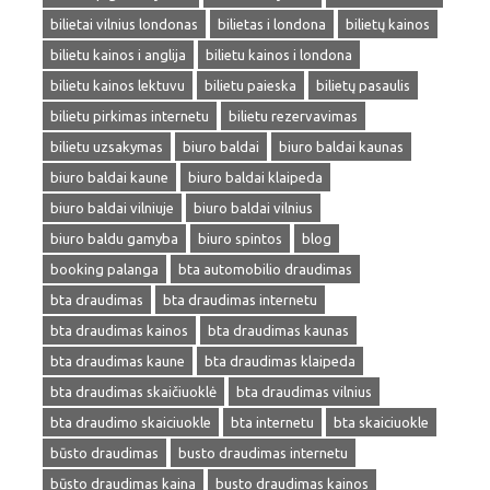
bilietai vilnius londonas
bilietas i londona
bilietų kainos
bilietu kainos i anglija
bilietu kainos i londona
bilietu kainos lektuvu
bilietu paieska
bilietų pasaulis
bilietu pirkimas internetu
bilietu rezervavimas
bilietu uzsakymas
biuro baldai
biuro baldai kaunas
biuro baldai kaune
biuro baldai klaipeda
biuro baldai vilniuje
biuro baldai vilnius
biuro baldu gamyba
biuro spintos
blog
booking palanga
bta automobilio draudimas
bta draudimas
bta draudimas internetu
bta draudimas kainos
bta draudimas kaunas
bta draudimas kaune
bta draudimas klaipeda
bta draudimas skaičiuoklė
bta draudimas vilnius
bta draudimo skaiciuokle
bta internetu
bta skaiciuokle
būsto draudimas
busto draudimas internetu
būsto draudimas kaina
busto draudimas kainos