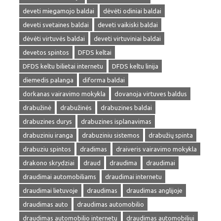
deveti miegamojo baldai
dėvėti odiniai baldai
deveti svetaines baldai
deveti vaikiski baldai
dėvėti virtuvės baldai
deveti virtuviniai baldai
devetos spintos
DFDS keltai
DFDS keltu bilietai internetu
DFDS keltu linija
diemedis palanga
diforma baldai
dorkanas vairavimo mokykla
dovanoja virtuves baldus
drabužinė
drabužinės
drabuzines baldai
drabuzines durys
drabuzines isplanavimas
drabuziniu iranga
drabuziniu sistemos
drabužių spinta
drabuziu spintos
dradimas
draiveris vairavimo mokykla
drakono skrydziai
draud
draudima
draudimai
draudimai automobiliams
draudimai internetu
draudimai lietuvoje
draudimas
draudimas anglijoje
draudimas auto
draudimas automobilio
draudimas automobilio internetu
draudimas automobiliui