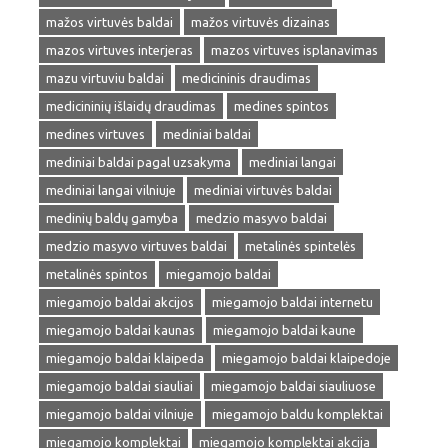
mažos virtuvės baldai
mažos virtuvės dizainas
mazos virtuves interjeras
mazos virtuves isplanavimas
mazu virtuviu baldai
medicininis draudimas
medicininių išlaidų draudimas
medines spintos
medines virtuves
mediniai baldai
mediniai baldai pagal uzsakyma
mediniai langai
mediniai langai vilniuje
mediniai virtuvės baldai
medinių baldų gamyba
medzio masyvo baldai
medzio masyvo virtuves baldai
metalinės spintelės
metalinės spintos
miegamojo baldai
miegamojo baldai akcijos
miegamojo baldai internetu
miegamojo baldai kaunas
miegamojo baldai kaune
miegamojo baldai klaipeda
miegamojo baldai klaipedoje
miegamojo baldai siauliai
miegamojo baldai siauliuose
miegamojo baldai vilniuje
miegamojo baldu komplektai
miegamojo komplektai
miegamojo komplektai akcija