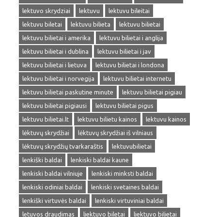
lektuvo skrydziai
lektuvu
lektuvu bileitai
lektuvu biletai
lektuvu bilieta
lektuvu bilietai
lektuvu bilietai i amerika
lektuvu bilietai i anglija
lektuvu bilietai i dublina
lektuvu bilietai i jav
lektuvu bilietai i lietuva
lektuvu bilietai i londona
lektuvu bilietai i norvegija
lektuvu bilietai internetu
lektuvu bilietai paskutine minute
lektuvu bilietai pigiau
lektuvu bilietai pigiausi
lektuvu bilietai pigus
lektuvu bilietai.lt
lektuvu bilietu kainos
lektuvu kainos
lėktuvų skrydžiai
lėktuvų skrydžiai iš vilniaus
lėktuvų skrydžių tvarkaraštis
lektuvubilietai
lenkiški baldai
lenkiski baldai kaune
lenkiski baldai vilniuje
lenkiski minksti baldai
lenkiski odiniai baldai
lenkiski svetaines baldai
lenkiški virtuvės baldai
lenkiski virtuviniai baldai
letuvos draudimas
liektuvo biletai
liektuvo bilietai