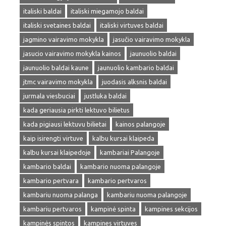
italiski baldai
italiski miegamojo baldai
italiski svetaines baldai
italiski virtuves baldai
jagmino vairavimo mokykla
jasučio vairavimo mokykla
jasucio vairavimo mokykla kainos
jaunuolio baldai
jaunuolio baldai kaune
jaunuolio kambario baldai
jtmc vairavimo mokykla
juodasis alksnis baldai
jurmala viesbuciai
justluka baldai
kada geriausia pirkti lektuvo bilietus
kada pigiausi lektuvu bilietai
kainos palangoje
kaip isirengti virtuve
kalbu kursai klaipeda
kalbu kursai klaipedoje
kambariai Palangoje
kambario baldai
kambario nuoma palangoje
kambario pertvara
kambario pertvaros
kambariu nuoma palanga
kambariu nuoma palangoje
kambariu pertvaros
kampinė spinta
kampines sekcijos
kampinės spintos
kampines virtuves