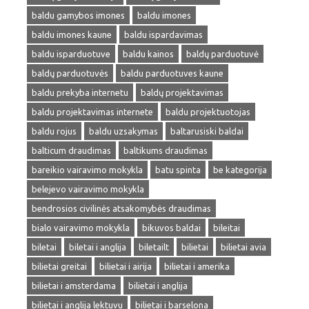
baldu gamybos imones
baldu imones
baldu imones kaune
baldu ispardavimas
baldu isparduotuve
baldu kainos
baldų parduotuvė
baldų parduotuvės
baldu parduotuves kaune
baldu prekyba internetu
baldų projektavimas
baldu projektavimas internete
baldu projektuotojas
baldu rojus
baldu uzsakymas
baltarusiski baldai
balticum draudimas
baltikums draudimas
bareikio vairavimo mokykla
batu spinta
be kategorija
belejevo vairavimo mokykla
bendrosios civilinės atsakomybės draudimas
bialo vairavimo mokykla
bikuvos baldai
bileitai
biletai
biletai i anglija
biletailt
bilietai
bilietai avia
bilietai greitai
bilietai i airija
bilietai i amerika
bilietai i amsterdama
bilietai i anglija
bilietai i anglija lektuvu
bilietai i barselona