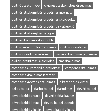
civilinė atsakomybė
civilinės atsakomybės draudimas
civilinės atsakomybės draudimas internetu
civilines atsakomybes draudimas skaiciuokle
civilinės atsakomybės draudimo skaičiuoklė
civilinės atsakomybės sąlygos
civilinio draudimo skaiciuokle
civilinis automobilio draudimas
civilinis draudimas
civilinis draudimas internetu
civilinis draudimas pigiausias
civilinis draudimas skaiciuokle
cmr draudimas
compensa automobilio draudimas
compensa draudimas
compensa draudimas internetu
compensa gyvybės draudimas
d kategorijos kursai
dalios baldai
darbo baldai
darudimas
dėvėti baldai
deveti baldai alytuje
deveti baldai kaunas
dėvėti baldai kaune
deveti baldai utenoje
deveti baldai vilniuje
deveti baldai vilnius