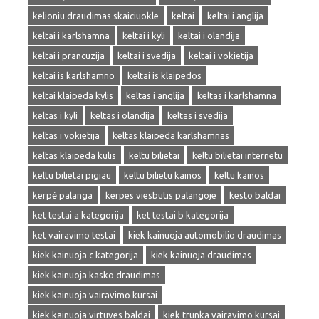
kelioniu draudimas skaiciuokle
keltai
keltai i anglija
keltai i karlshamna
keltai i kyli
keltai i olandija
keltai i prancuzija
keltai i svedija
keltai i vokietija
keltai is karlshamno
keltai is klaipedos
keltai klaipeda kylis
keltas i anglija
keltas i karlshamna
keltas i kyli
keltas i olandija
keltas i svedija
keltas i vokietija
keltas klaipeda karlshamnas
keltas klaipeda kulis
keltu bilietai
keltu bilietai internetu
keltu bilietai pigiau
keltu bilietu kainos
keltu kainos
kerpė palanga
kerpes viesbutis palangoje
kesto baldai
ket testai a kategorija
ket testai b kategorija
ket vairavimo testai
kiek kainuoja automobilio draudimas
kiek kainuoja c kategorija
kiek kainuoja draudimas
kiek kainuoja kasko draudimas
kiek kainuoja vairavimo kursai
kiek kainuoja virtuves baldai
kiek trunka vairavimo kursai