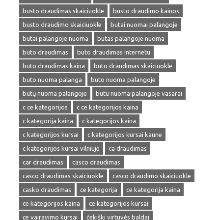
busto draudimas skaiciuokle
busto draudimo kainos
busto draudimo skaiciuokle
butai nuomai palangoje
butai palangoje nuoma
butas palangoje nuoma
buto draudimas
buto draudimas internetu
buto draudimas kaina
buto draudimas skaiciuokle
buto nuoma palanga
buto nuoma palangoje
butų nuoma palangoje
butu nuoma palangoje vasarai
c ce kategorijos
c ce kategorijos kaina
c kategorija kaina
c kategorijos kaina
c kategorijos kursai
c kategorijos kursai kaune
c kategorijos kursai vilniuje
ca draudimas
car draudimas
casco draudimas
casco draudimas skaiciuokle
casco draudimo skaiciuokle
casko draudimas
ce kategorija
ce kategorija kaina
ce kategorijos kaina
ce kategorijos kursai
ce vairavimo kursai
čekiški virtuvės baldai