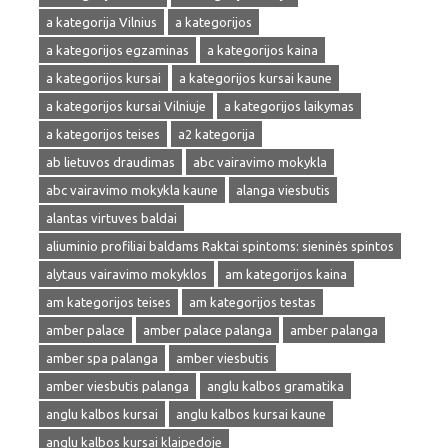
a kategorija Vilnius
a kategorijos
a kategorijos egzaminas
a kategorijos kaina
a kategorijos kursai
a kategorijos kursai kaune
a kategorijos kursai Vilniuje
a kategorijos laikymas
a kategorijos teises
a2 kategorija
ab lietuvos draudimas
abc vairavimo mokykla
abc vairavimo mokykla kaune
alanga viesbutis
alantas virtuves baldai
aliuminio profiliai baldams Raktai spintoms: sieninės spintos
alytaus vairavimo mokyklos
am kategorijos kaina
am kategorijos teises
am kategorijos testas
amber palace
amber palace palanga
amber palanga
amber spa palanga
amber viesbutis
amber viesbutis palanga
anglu kalbos gramatika
anglu kalbos kursai
anglu kalbos kursai kaune
anglu kalbos kursai klaipedoje