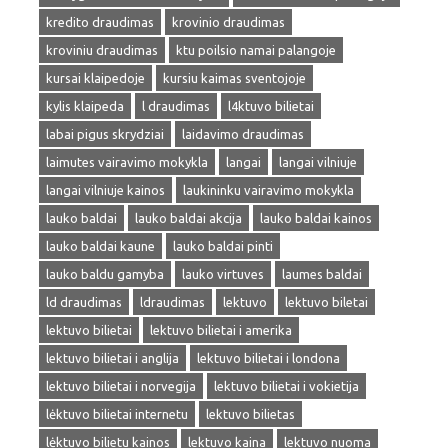
kredito draudimas
krovinio draudimas
kroviniu draudimas
ktu poilsio namai palangoje
kursai klaipedoje
kursiu kaimas sventojoje
kylis klaipeda
l draudimas
l4ktuvo bilietai
labai pigus skrydziai
laidavimo draudimas
laimutes vairavimo mokykla
langai
langai vilniuje
langai vilniuje kainos
laukininku vairavimo mokykla
lauko baldai
lauko baldai akcija
lauko baldai kainos
lauko baldai kaune
lauko baldai pinti
lauko baldu gamyba
lauko virtuves
laumes baldai
ld draudimas
ldraudimas
lektuvo
lektuvo biletai
lektuvo bilietai
lektuvo bilietai i amerika
lektuvo bilietai i anglija
lektuvo bilietai i londona
lektuvo bilietai i norvegija
lektuvo bilietai i vokietija
lėktuvo bilietai internetu
lektuvo bilietas
lėktuvo bilietu kainos
lektuvo kaina
lektuvo nuoma