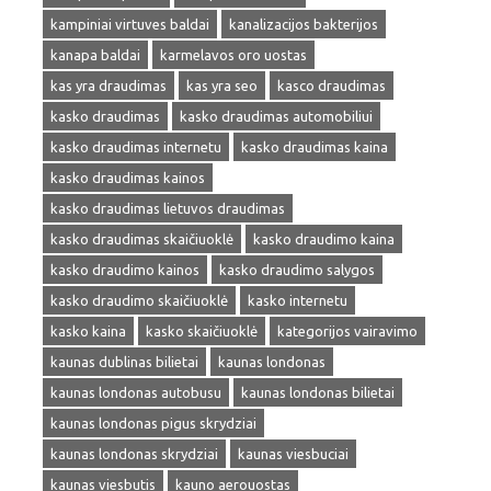
kampiniai virtuves baldai
kanalizacijos bakterijos
kanapa baldai
karmelavos oro uostas
kas yra draudimas
kas yra seo
kasco draudimas
kasko draudimas
kasko draudimas automobiliui
kasko draudimas internetu
kasko draudimas kaina
kasko draudimas kainos
kasko draudimas lietuvos draudimas
kasko draudimas skaičiuoklė
kasko draudimo kaina
kasko draudimo kainos
kasko draudimo salygos
kasko draudimo skaičiuoklė
kasko internetu
kasko kaina
kasko skaičiuoklė
kategorijos vairavimo
kaunas dublinas bilietai
kaunas londonas
kaunas londonas autobusu
kaunas londonas bilietai
kaunas londonas pigus skrydziai
kaunas londonas skrydziai
kaunas viesbuciai
kaunas viesbutis
kauno aerouostas