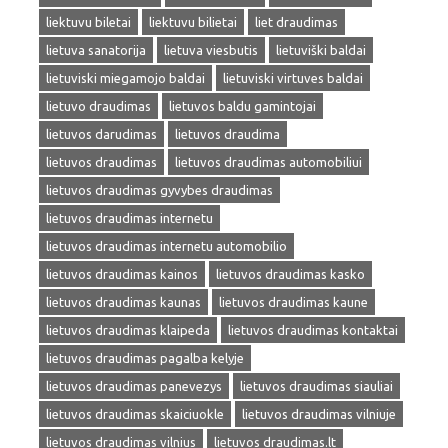
liektuvu biletai
liektuvu bilietai
liet draudimas
lietuva sanatorija
lietuva viesbutis
lietuviški baldai
lietuviski miegamojo baldai
lietuviski virtuves baldai
lietuvo draudimas
lietuvos baldu gamintojai
lietuvos darudimas
lietuvos draudima
lietuvos draudimas
lietuvos draudimas automobiliui
lietuvos draudimas gyvybes draudimas
lietuvos draudimas internetu
lietuvos draudimas internetu automobilio
lietuvos draudimas kainos
lietuvos draudimas kasko
lietuvos draudimas kaunas
lietuvos draudimas kaune
lietuvos draudimas klaipeda
lietuvos draudimas kontaktai
lietuvos draudimas pagalba kelyje
lietuvos draudimas panevezys
lietuvos draudimas siauliai
lietuvos draudimas skaiciuokle
lietuvos draudimas vilniuje
lietuvos draudimas vilnius
lietuvos draudimas.lt