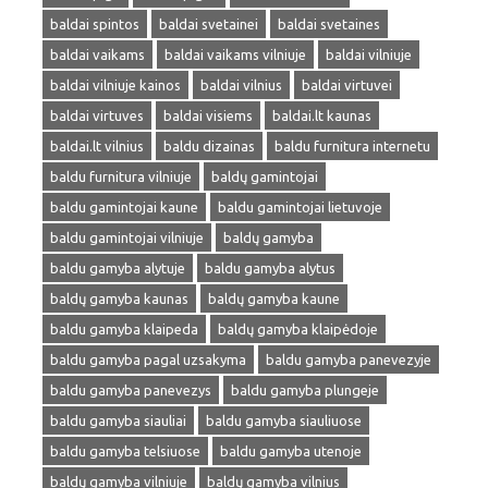
baldai spintos
baldai svetainei
baldai svetaines
baldai vaikams
baldai vaikams vilniuje
baldai vilniuje
baldai vilniuje kainos
baldai vilnius
baldai virtuvei
baldai virtuves
baldai visiems
baldai.lt kaunas
baldai.lt vilnius
baldu dizainas
baldu furnitura internetu
baldu furnitura vilniuje
baldų gamintojai
baldu gamintojai kaune
baldu gamintojai lietuvoje
baldu gamintojai vilniuje
baldų gamyba
baldu gamyba alytuje
baldu gamyba alytus
baldų gamyba kaunas
baldų gamyba kaune
baldu gamyba klaipeda
baldų gamyba klaipėdoje
baldu gamyba pagal uzsakyma
baldu gamyba panevezyje
baldu gamyba panevezys
baldu gamyba plungeje
baldu gamyba siauliai
baldu gamyba siauliuose
baldu gamyba telsiuose
baldu gamyba utenoje
baldų gamyba vilniuje
baldų gamyba vilnius