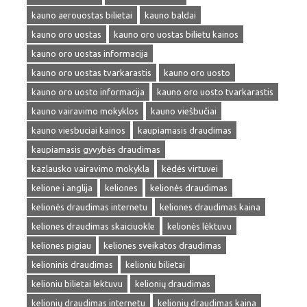
kauno aerouostas bilietai
kauno baldai
kauno oro uostas
kauno oro uostas bilietu kainos
kauno oro uostas informacija
kauno oro uostas tvarkarastis
kauno oro uosto
kauno oro uosto informacija
kauno oro uosto tvarkarastis
kauno vairavimo mokyklos
kauno viešbučiai
kauno viesbuciai kainos
kaupiamasis draudimas
kaupiamasis gyvybės draudimas
kazlausko vairavimo mokykla
kėdės virtuvei
kelione i anglija
keliones
kelionės draudimas
kelionės draudimas internetu
keliones draudimas kaina
keliones draudimas skaiciuokle
kelionės lėktuvu
keliones pigiau
keliones sveikatos draudimas
kelioninis draudimas
kelioniu bilietai
kelioniu bilietai lektuvu
kelionių draudimas
kelionių draudimas internetu
kelionių draudimas kaina