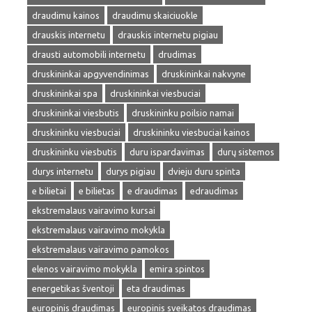
draudimu kainos
draudimu skaiciuokle
drauskis internetu
drauskis internetu pigiau
drausti automobili internetu
drudimas
druskininkai apgyvendinimas
druskininkai nakvyne
druskininkai spa
druskininkai viesbuciai
druskininkai viesbutis
druskininku poilsio namai
druskininku viesbuciai
druskininku viesbuciai kainos
druskininku viesbutis
duru ispardavimas
durų sistemos
durys internetu
durys pigiau
dvieju duru spinta
e bilietai
e bilietas
e draudimas
edraudimas
ekstremalaus vairavimo kursai
ekstremalaus vairavimo mokykla
ekstremalaus vairavimo pamokos
elenos vairavimo mokykla
emira spintos
energetikas šventoji
eta draudimas
europinis draudimas
europinis sveikatos draudimas