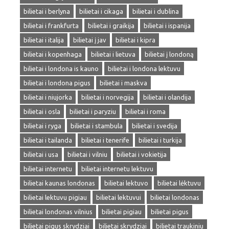
bilietai i berlyna
bilietai i cikaga
bilietai i dublina
bilietai i frankfurta
bilietai i graikija
bilietai i ispanija
bilietai i italija
bilietai į jav
bilietai i kipra
bilietai i kopenhaga
bilietai i lietuva
bilietai į londoną
bilietai i londona is kauno
bilietai i londona lektuvu
bilietai i londona pigus
bilietai i maskva
bilietai i niujorka
bilietai i norvegija
bilietai i olandija
bilietai i osla
bilietai i paryziu
bilietai i roma
bilietai i ryga
bilietai i stambula
bilietai i svedija
bilietai i tailanda
bilietai i tenerife
bilietai i turkija
bilietai i usa
bilietai i vilniu
bilietai i vokietija
bilietai internetu
bilietai internetu lektuvu
bilietai kaunas londonas
bilietai lektuvo
bilietai lėktuvu
bilietai lektuvu pigiau
bilietai lektuvui
bilietai londonas
bilietai londonas vilnius
bilietai pigiau
bilietai pigus
bilietai pigus skrydziai
bilietai skrydziai
bilietai traukiniu