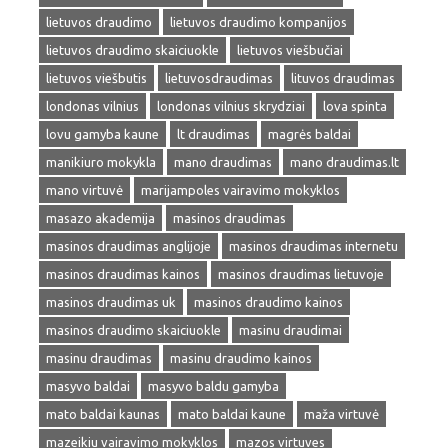
lietuvos draudimo
lietuvos draudimo kompanijos
lietuvos draudimo skaiciuokle
lietuvos viešbučiai
lietuvos viešbutis
lietuvosdraudimas
lituvos draudimas
londonas vilnius
londonas vilnius skrydziai
lova spinta
lovu gamyba kaune
lt draudimas
magrės baldai
manikiuro mokykla
mano draudimas
mano draudimas.lt
mano virtuvė
marijampoles vairavimo mokyklos
masazo akademija
masinos draudimas
masinos draudimas anglijoje
masinos draudimas internetu
masinos draudimas kainos
masinos draudimas lietuvoje
masinos draudimas uk
masinos draudimo kainos
masinos draudimo skaiciuokle
masinu draudimai
masinu draudimas
masinu draudimo kainos
masyvo baldai
masyvo baldu gamyba
mato baldai kaunas
mato baldai kaune
maža virtuvė
mazeikiu vairavimo mokyklos
mazos virtuves