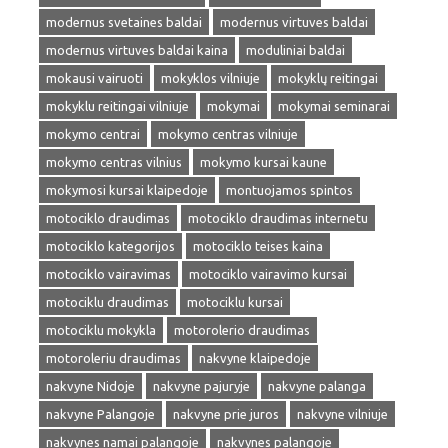
modernus svetaines baldai
modernus virtuves baldai
modernus virtuves baldai kaina
moduliniai baldai
mokausi vairuoti
mokyklos vilniuje
mokyklų reitingai
mokyklu reitingai vilniuje
mokymai
mokymai seminarai
mokymo centrai
mokymo centras vilniuje
mokymo centras vilnius
mokymo kursai kaune
mokymosi kursai klaipedoje
montuojamos spintos
motociklo draudimas
motociklo draudimas internetu
motociklo kategorijos
motociklo teises kaina
motociklo vairavimas
motociklo vairavimo kursai
motociklu draudimas
motociklu kursai
motociklu mokykla
motorolerio draudimas
motoroleriu draudimas
nakvyne klaipedoje
nakvyne Nidoje
nakvyne pajuryje
nakvyne palanga
nakvyne Palangoje
nakvyne prie juros
nakvyne vilniuje
nakvynes namai palangoje
nakvynes palangoje