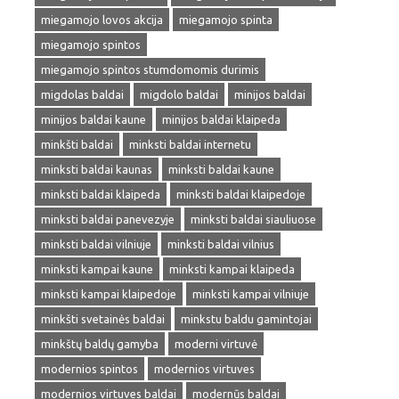
miegamojo lovos akcija
miegamojo spinta
miegamojo spintos
miegamojo spintos stumdomomis durimis
migdolas baldai
migdolo baldai
minijos baldai
minijos baldai kaune
minijos baldai klaipeda
minkšti baldai
minksti baldai internetu
minksti baldai kaunas
minksti baldai kaune
minksti baldai klaipeda
minksti baldai klaipedoje
minksti baldai panevezyje
minksti baldai siauliuose
minksti baldai vilniuje
minksti baldai vilnius
minksti kampai kaune
minksti kampai klaipeda
minksti kampai klaipedoje
minksti kampai vilniuje
minkšti svetainės baldai
minkstu baldu gamintojai
minkštų baldų gamyba
moderni virtuvė
modernios spintos
modernios virtuves
modernios virtuves baldai
modernūs baldai