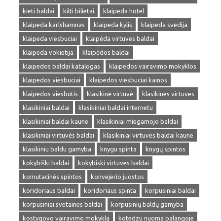
kieti baldai
kilti bilietai
klaipeda hotel
klaipeda karlshamnas
klaipeda kylis
klaipeda svedija
klaipeda viesbuciai
klaipėda virtuves baldai
klaipeda vokietija
klaipėdos baldai
klaipedos baldai katalogas
klaipedos vairavimo mokyklos
klaipedos viesbuciai
klaipedos viesbuciai kainos
klaipedos viesbutis
klasikinė virtuvė
klasikines virtuves
klasikiniai baldai
klasikiniai baldai internetu
klasikiniai baldai kaune
klasikiniai miegamojo baldai
klasikiniai virtuvės baldai
klasikiniai virtuves baldai kaune
klasikiniu baldu gamyba
knygu spinta
knygų spintos
kokybiški baldai
kokybiski virtuves baldai
komutacinės spintos
konvejerio juostos
koridoriaus baldai
koridoriaus spinta
korpusiniai baldai
korpusiniai svetaines baldai
korpusinių baldų gamyba
kostygovo vairavimo mokykla
kotedzu nuoma palangoje