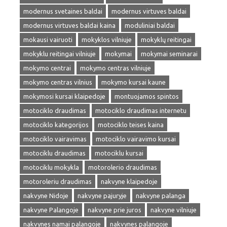
modernus svetaines baldai
modernus virtuves baldai
modernus virtuves baldai kaina
moduliniai baldai
mokausi vairuoti
mokyklos vilniuje
mokyklų reitingai
mokyklu reitingai vilniuje
mokymai
mokymai seminarai
mokymo centrai
mokymo centras vilniuje
mokymo centras vilnius
mokymo kursai kaune
mokymosi kursai klaipedoje
montuojamos spintos
motociklo draudimas
motociklo draudimas internetu
motociklo kategorijos
motociklo teises kaina
motociklo vairavimas
motociklo vairavimo kursai
motociklu draudimas
motociklu kursai
motociklu mokykla
motorolerio draudimas
motoroleriu draudimas
nakvyne klaipedoje
nakvyne Nidoje
nakvyne pajuryje
nakvyne palanga
nakvyne Palangoje
nakvyne prie juros
nakvyne vilniuje
nakvynes namai palangoje
nakvynes palangoje