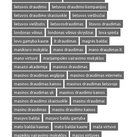
lietuvos draudimo
lietuvos draudimo kompanijos
lietuvos draudimo skaiciuokle
lietuvos viešbučiai
lietuvos viešbutis
lietuvosdraudimas
lituvos draudimas
londonas vilnius
londonas vilnius skrydziai
lova spinta
lovu gamyba kaune
lt draudimas
magrės baldai
manikiuro mokykla
mano draudimas
mano draudimas.lt
mano virtuvė
marijampoles vairavimo mokyklos
masazo akademija
masinos draudimas
masinos draudimas anglijoje
masinos draudimas internetu
masinos draudimas kainos
masinos draudimas lietuvoje
masinos draudimas uk
masinos draudimo kainos
masinos draudimo skaiciuokle
masinu draudimai
masinu draudimas
masinu draudimo kainos
masyvo baldai
masyvo baldu gamyba
mato baldai kaunas
mato baldai kaune
maža virtuvė
mazeikiu vairavimo mokyklos
mazos virtuves