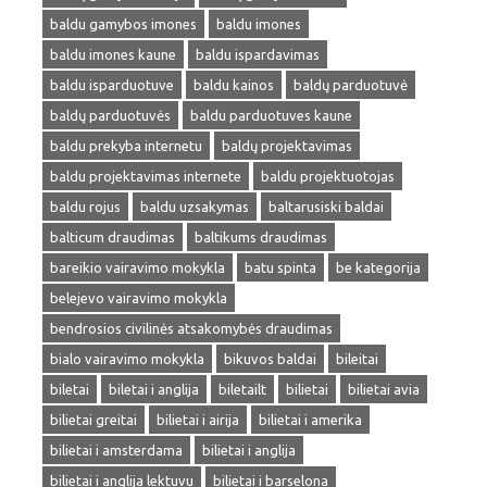
baldu gamybos imones
baldu imones
baldu imones kaune
baldu ispardavimas
baldu isparduotuve
baldu kainos
baldų parduotuvė
baldų parduotuvės
baldu parduotuves kaune
baldu prekyba internetu
baldų projektavimas
baldu projektavimas internete
baldu projektuotojas
baldu rojus
baldu uzsakymas
baltarusiski baldai
balticum draudimas
baltikums draudimas
bareikio vairavimo mokykla
batu spinta
be kategorija
belejevo vairavimo mokykla
bendrosios civilinės atsakomybės draudimas
bialo vairavimo mokykla
bikuvos baldai
bileitai
biletai
biletai i anglija
biletailt
bilietai
bilietai avia
bilietai greitai
bilietai i airija
bilietai i amerika
bilietai i amsterdama
bilietai i anglija
bilietai i anglija lektuvu
bilietai i barselona