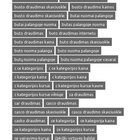
busto draudimas skaiciuokle
busto draudimo kainos
busto draudimo skaiciuokle
butai nuomai palangoje
butai palangoje nuoma
butas palangoje nuoma
buto draudimas
buto draudimas internetu
buto draudimas kaina
buto draudimas skaiciuokle
buto nuoma palanga
buto nuoma palangoje
butų nuoma palangoje
butu nuoma palangoje vasarai
c ce kategorijos
c ce kategorijos kaina
c kategorija kaina
c kategorijos kaina
c kategorijos kursai
c kategorijos kursai kaune
c kategorijos kursai vilniuje
ca draudimas
car draudimas
casco draudimas
casco draudimas skaiciuokle
casco draudimo skaiciuokle
casko draudimas
ce kategorija
ce kategorija kaina
ce kategorijos kaina
ce kategorijos kursai
ce vairavimo kursai
čekiški virtuvės baldai