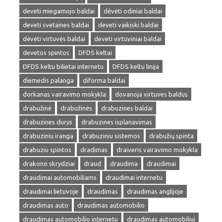
deveti miegamojo baldai
dėvėti odiniai baldai
deveti svetaines baldai
deveti vaikiski baldai
dėvėti virtuvės baldai
deveti virtuviniai baldai
devetos spintos
DFDS keltai
DFDS keltu bilietai internetu
DFDS keltu linija
diemedis palanga
diforma baldai
dorkanas vairavimo mokykla
dovanoja virtuves baldus
drabužinė
drabužinės
drabuzines baldai
drabuzines durys
drabuzines isplanavimas
drabuziniu iranga
drabuziniu sistemos
drabužių spinta
drabuziu spintos
dradimas
draiveris vairavimo mokykla
drakono skrydziai
draud
draudima
draudimai
draudimai automobiliams
draudimai internetu
draudimai lietuvoje
draudimas
draudimas anglijoje
draudimas auto
draudimas automobilio
draudimas automobilio internetu
draudimas automobiliui