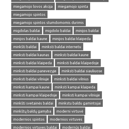
miegamojo lovos akcija
miegamojo spinta
miegamojo spintos
miegamojo spintos stumdomomis durimis
migdolas baldai
migdolo baldai
minijos baldai
minijos baldai kaune
minijos baldai klaipeda
minkšti baldai
minksti baldai internetu
minksti baldai kaunas
minksti baldai kaune
minksti baldai klaipeda
minksti baldai klaipedoje
minksti baldai panevezyje
minksti baldai siauliuose
minksti baldai vilniuje
minksti baldai vilnius
minksti kampai kaune
minksti kampai klaipeda
minksti kampai klaipedoje
minksti kampai vilniuje
minkšti svetainės baldai
minkstu baldu gamintojai
minkštų baldų gamyba
moderni virtuvė
modernios spintos
modernios virtuves
modernios virtuves baldai
modernūs baldai