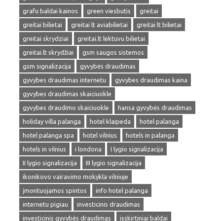
grafu baldai kainos
green viesbutis
greitai
greitai bilietai
greitai lt aviabilietai
greitai lt bilietai
greitai skrydziai
greitai.lt lektuvu bilietai
greitai.lt skrydžiai
gsm saugos sistemos
gsm signalizacija
gyvybės draudimas
gyvybes draudimas internetu
gyvybes draudimas kaina
gyvybes draudimas skaiciuokle
gyvybes draudimo skaiciuokle
hansa gyvybės draudimas
holiday villa palanga
hotel klaipeda
hotel palanga
hotel palanga spa
hotel vilnius
hotels in palanga
hotels in vilnius
i londona
I lygio signalizacija
II lygio signalizacija
III lygio signalizacija
ikonikovo vairavimo mokykla vilniuje
įmontuojamos spintos
info hotel palanga
internetu pigiau
investicinis draudimas
investicinis gyvybės draudimas
isskirtiniai baldai