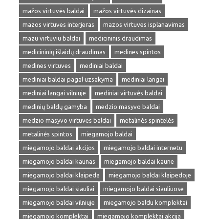
mažos virtuvės baldai
mažos virtuvės dizainas
mazos virtuves interjeras
mazos virtuves isplanavimas
mazu virtuviu baldai
medicininis draudimas
medicininių išlaidų draudimas
medines spintos
medines virtuves
mediniai baldai
mediniai baldai pagal uzsakyma
mediniai langai
mediniai langai vilniuje
mediniai virtuvės baldai
medinių baldų gamyba
medzio masyvo baldai
medzio masyvo virtuves baldai
metalinės spintelės
metalinės spintos
miegamojo baldai
miegamojo baldai akcijos
miegamojo baldai internetu
miegamojo baldai kaunas
miegamojo baldai kaune
miegamojo baldai klaipeda
miegamojo baldai klaipedoje
miegamojo baldai siauliai
miegamojo baldai siauliuose
miegamojo baldai vilniuje
miegamojo baldu komplektai
miegamojo komplektai
miegamojo komplektai akcija