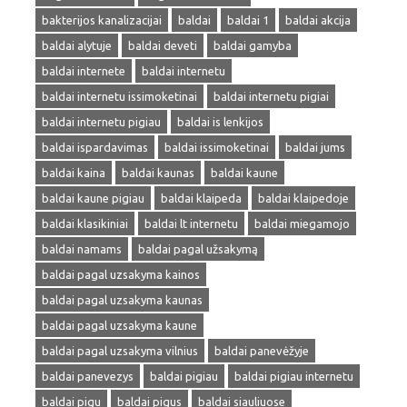
bakterijos kanalizacijai
baldai
baldai 1
baldai akcija
baldai alytuje
baldai deveti
baldai gamyba
baldai internete
baldai internetu
baldai internetu issimoketinai
baldai internetu pigiai
baldai internetu pigiau
baldai is lenkijos
baldai ispardavimas
baldai issimoketinai
baldai jums
baldai kaina
baldai kaunas
baldai kaune
baldai kaune pigiau
baldai klaipeda
baldai klaipedoje
baldai klasikiniai
baldai lt internetu
baldai miegamojo
baldai namams
baldai pagal užsakymą
baldai pagal uzsakyma kainos
baldai pagal uzsakyma kaunas
baldai pagal uzsakyma kaune
baldai pagal uzsakyma vilnius
baldai panevėžyje
baldai panevezys
baldai pigiau
baldai pigiau internetu
baldai pigu
baldai pigus
baldai siauliuose