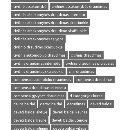
civilinė atsakomybė
civilinės atsakomybės draudimas
civilinės atsakomybės draudimas internetu
civilines atsakomybes draudimas skaiciuokle
civilinės atsakomybės draudimo skaičiuoklė
civilinės atsakomybės sąlygos
civilinio draudimo skaiciuokle
civilinis automobilio draudimas
civilinis draudimas
civilinis draudimas internetu
civilinis draudimas pigiausias
civilinis draudimas skaiciuokle
cmr draudimas
compensa automobilio draudimas
compensa draudimas
compensa draudimas internetu
compensa gyvybės draudimas
d kategorijos kursai
dalios baldai
darbo baldai
darudimas
dėvėti baldai
deveti baldai alytuje
deveti baldai kaunas
dėvėti baldai kaune
deveti baldai utenoje
deveti baldai vilniuje
deveti baldai vilnius