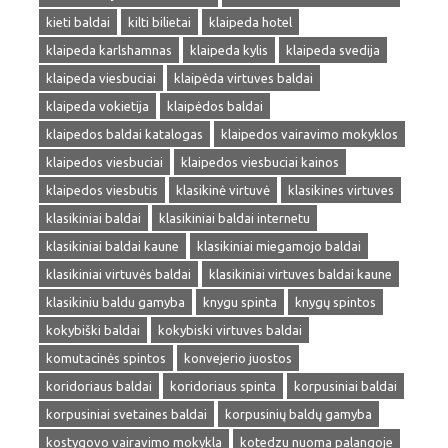
kieti baldai
kilti bilietai
klaipeda hotel
klaipeda karlshamnas
klaipeda kylis
klaipeda svedija
klaipeda viesbuciai
klaipėda virtuves baldai
klaipeda vokietija
klaipėdos baldai
klaipedos baldai katalogas
klaipedos vairavimo mokyklos
klaipedos viesbuciai
klaipedos viesbuciai kainos
klaipedos viesbutis
klasikinė virtuvė
klasikines virtuves
klasikiniai baldai
klasikiniai baldai internetu
klasikiniai baldai kaune
klasikiniai miegamojo baldai
klasikiniai virtuvės baldai
klasikiniai virtuves baldai kaune
klasikiniu baldu gamyba
knygu spinta
knygų spintos
kokybiški baldai
kokybiski virtuves baldai
komutacinės spintos
konvejerio juostos
koridoriaus baldai
koridoriaus spinta
korpusiniai baldai
korpusiniai svetaines baldai
korpusinių baldų gamyba
kostygovo vairavimo mokykla
kotedzu nuoma palangoje