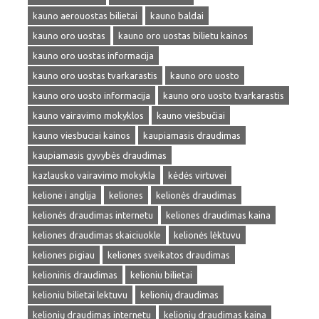
kauno aerouostas bilietai
kauno baldai
kauno oro uostas
kauno oro uostas bilietu kainos
kauno oro uostas informacija
kauno oro uostas tvarkarastis
kauno oro uosto
kauno oro uosto informacija
kauno oro uosto tvarkarastis
kauno vairavimo mokyklos
kauno viešbučiai
kauno viesbuciai kainos
kaupiamasis draudimas
kaupiamasis gyvybės draudimas
kazlausko vairavimo mokykla
kėdės virtuvei
kelione i anglija
keliones
kelionės draudimas
kelionės draudimas internetu
keliones draudimas kaina
keliones draudimas skaiciuokle
kelionės lėktuvu
keliones pigiau
keliones sveikatos draudimas
kelioninis draudimas
kelioniu bilietai
kelioniu bilietai lektuvu
kelionių draudimas
kelionių draudimas internetu
kelionių draudimas kaina