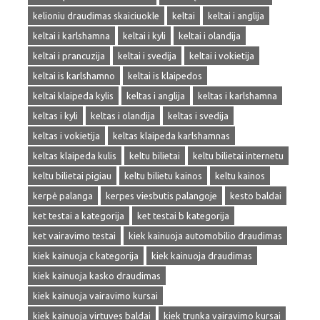
kelioniu draudimas skaiciuokle
keltai
keltai i anglija
keltai i karlshamna
keltai i kyli
keltai i olandija
keltai i prancuzija
keltai i svedija
keltai i vokietija
keltai is karlshamno
keltai is klaipedos
keltai klaipeda kylis
keltas i anglija
keltas i karlshamna
keltas i kyli
keltas i olandija
keltas i svedija
keltas i vokietija
keltas klaipeda karlshamnas
keltas klaipeda kulis
keltu bilietai
keltu bilietai internetu
keltu bilietai pigiau
keltu bilietu kainos
keltu kainos
kerpė palanga
kerpes viesbutis palangoje
kesto baldai
ket testai a kategorija
ket testai b kategorija
ket vairavimo testai
kiek kainuoja automobilio draudimas
kiek kainuoja c kategorija
kiek kainuoja draudimas
kiek kainuoja kasko draudimas
kiek kainuoja vairavimo kursai
kiek kainuoja virtuves baldai
kiek trunka vairavimo kursai