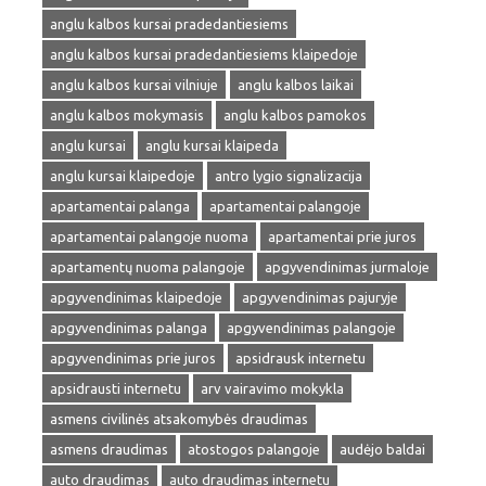
anglu kalbos kursai pradedantiesiems
anglu kalbos kursai pradedantiesiems klaipedoje
anglu kalbos kursai vilniuje
anglu kalbos laikai
anglu kalbos mokymasis
anglu kalbos pamokos
anglu kursai
anglu kursai klaipeda
anglu kursai klaipedoje
antro lygio signalizacija
apartamentai palanga
apartamentai palangoje
apartamentai palangoje nuoma
apartamentai prie juros
apartamentų nuoma palangoje
apgyvendinimas jurmaloje
apgyvendinimas klaipedoje
apgyvendinimas pajuryje
apgyvendinimas palanga
apgyvendinimas palangoje
apgyvendinimas prie juros
apsidrausk internetu
apsidrausti internetu
arv vairavimo mokykla
asmens civilinės atsakomybės draudimas
asmens draudimas
atostogos palangoje
audėjo baldai
auto draudimas
auto draudimas internetu