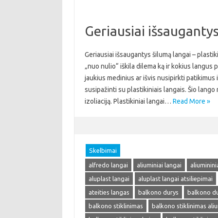
Geriausiai išsaugantys 
Geriausiai išsaugantys šilumą langai – plastik
„nuo nulio“ iškila dilema ką ir kokius langus 
jaukius medinius ar išvis nusipirkti patikimu
susipažinti su plastikiniais langais. Šio lang
izoliaciją. Plastikiniai langai…
Read More »
Skelbimai
alfredo langai
aliuminiai langai
aliuminini
aluplast langai
aluplast langai atsiliepimai
ateities langas
balkono durys
balkono du
balkono stiklinimas
balkono stiklinimas ali