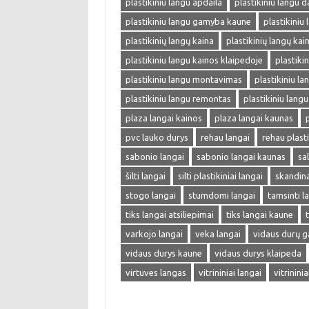
plastikiniu langu apdaila
plastikiniu langu d
plastikiniu langu gamyba kaune
plastikiniu
plastikinių langų kaina
plastikinių langų kai
plastikiniu langu kainos klaipedoje
plastiki
plastikiniu langu montavimas
plastikiniu lan
plastikiniu langu remontas
plastikiniu langu
plaza langai kainos
plaza langai kaunas
pvc lauko durys
rehau langai
rehau plasti
sabonio langai
sabonio langai kaunas
sa
šilti langai
silti plastikiniai langai
skandina
stogo langai
stumdomi langai
tamsinti l
tiks langai atsiliepimai
tiks langai kaune
varkojo langai
veka langai
vidaus durų 
vidaus durys kaune
vidaus durys klaipeda
virtuves langas
vitrininiai langai
vitrinini