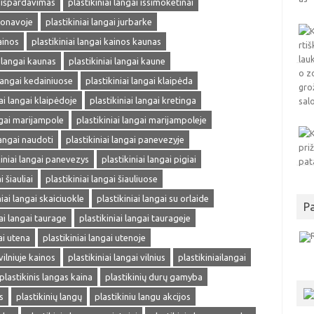
i išpardavimas
plastikiniai langai issimoketinai
 jonavoje
plastikiniai langai jurbarke
ainos
plastikiniai langai kainos kaunas
i langai kaunas
plastikiniai langai kaune
 langai kedainiuose
plastikiniai langai klaipėda
iai langai klaipėdoje
plastikiniai langai kretinga
ngai marijampole
plastikiniai langai marijampoleje
langai naudoti
plastikiniai langai panevezyje
kiniai langai panevezys
plastikiniai langai pigiai
i šiauliai
plastikiniai langai šiauliuose
niai langai skaiciuokle
plastikiniai langai su orlaide
P
iai langai taurage
plastikiniai langai taurageje
ai utena
plastikiniai langai utenoje
vilniuje kainos
plastikiniai langai vilnius
plastikiniailangai
plastikinis langas kaina
plastikinių durų gamyba
s
plastikinių langų
plastikiniu langu akcijos