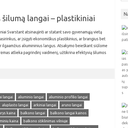
N
šilumą langai – plastikiniai
iniai Svarstant atsinaujinti ar statant savo gyvenamąją vietą
pasirinkus, ar įsigyti ekonomiškus plastikinius, ar brangius bet
s ir ilgaamžius aliumininius langus. Atsakymo beieškant siūlome
o rėmas atlieka pagrindinį vaidmenį, užtikrina efektyvią šilumos
ai langai
aliuminio langai
aliuminio profilio langai
aluplasto langai
arkiniai langai
aruno langai
rys kaina
balkono langai
balkono langai kainos
uminiu kaina
balkono stiklinimas vilniuje