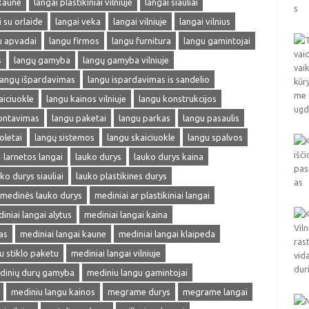
 kaune
langai plastikiniai vilniuje
langai siauliai
i su orlaide
langai veka
langai vilniuje
langai vilnius
u apvadai
langu firmos
langu furnitura
langu gamintojai
s
langų gamyba
langų gamyba vilniuje
langų išpardavimas
langu ispardavimas is sandelio
aiciuokle
langu kainos vilniuje
langu konstrukcijos
ontavimas
langu paketai
langu parkas
langu pasaulis
oletai
langų sistemos
langu skaiciuokle
langu spalvos
larnetos langai
lauko durys
lauko durys kaina
ko durys siauliai
lauko plastikines durys
medinės lauko durys
mediniai ar plastikiniai langai
iniai langai alytus
mediniai langai kaina
as
mediniai langai kaune
mediniai langai klaipeda
u stiklo paketu
mediniai langai vilniuje
dinių durų gamyba
mediniu langu gamintojai
mediniu langu kainos
megrame durys
megrame langai