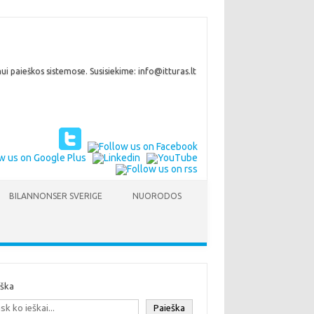
i paieškos sistemose. Susisiekime: info@itturas.lt
BILANNONSER SVERIGE
NUORODOS
eška
Paieška