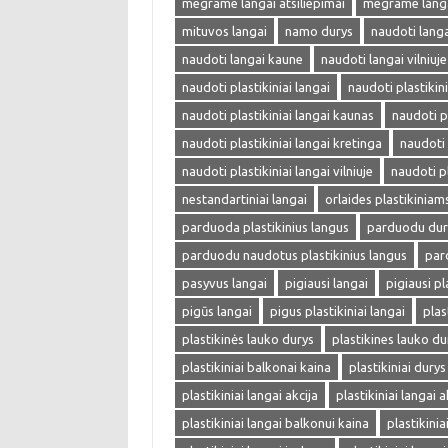
megrame langai atsiliepimai
megrame langai
mituvos langai
namo durys
naudoti langa
naudoti langai kaune
naudoti langai vilniuje
naudoti plastikiniai langai
naudoti plastikini
naudoti plastikiniai langai kaunas
naudoti p
naudoti plastikiniai langai kretinga
naudoti 
naudoti plastikiniai langai vilniuje
naudoti pl
nestandartiniai langai
orlaides plastikinia
parduoda plastikinius langus
parduodu dur
parduodu naudotus plastikinius langus
par
pasyvus langai
pigiausi langai
pigiausi pl
pigūs langai
pigus plastikiniai langai
plas
plastikinės lauko durys
plastikines lauko du
plastikiniai balkonai kaina
plastikiniai durys
plastikiniai langai akcija
plastikiniai langai a
plastikiniai langai balkonui kaina
plastikini