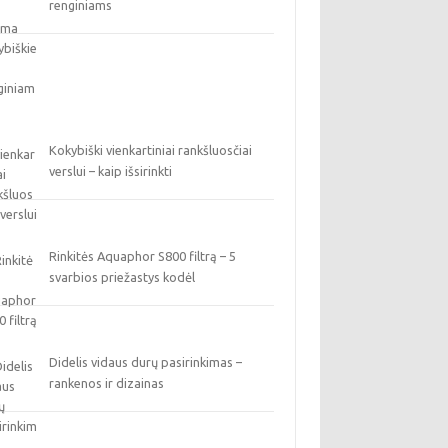
renginiams
Kokybiški vienkartiniai rankšluosčiai
verslui – kaip išsirinkti
Rinkitės Aquaphor S800 filtrą – 5
svarbios priežastys kodėl
Didelis vidaus durų pasirinkimas –
rankenos ir dizainas