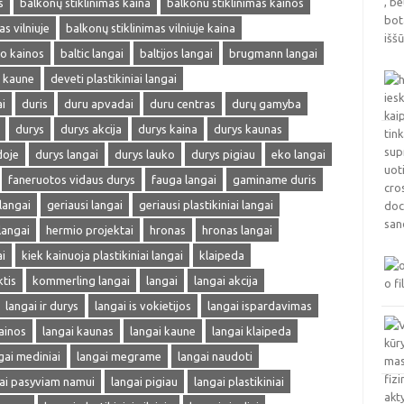
s
balkonų stiklinimas kaina
balkonu stiklinimas kainos
s vilniuje
balkonų stiklinimas vilniuje kaina
mo kainos
baltic langai
baltijos langai
brugmann langai
i kaune
deveti plastikiniai langai
i
duris
duru apvadai
duru centras
durų gamyba
durys
durys akcija
durys kaina
durys kaunas
doje
durys langai
durys lauko
durys pigiau
eko langai
faneruotos vidaus durys
fauga langai
gaminame duris
 langai
geriausi langai
geriausi plastikiniai langai
langai
hermio projektai
hronas
hronas langai
i
kiek kainuoja plastikiniai langai
klaipeda
ktis
kommerling langai
langai
langai akcija
langai ir durys
langai is vokietijos
langai ispardavimas
ainos
langai kaunas
langai kaune
langai klaipeda
gai mediniai
langai megrame
langai naudoti
ai pasyviam namui
langai pigiau
langai plastikiniai