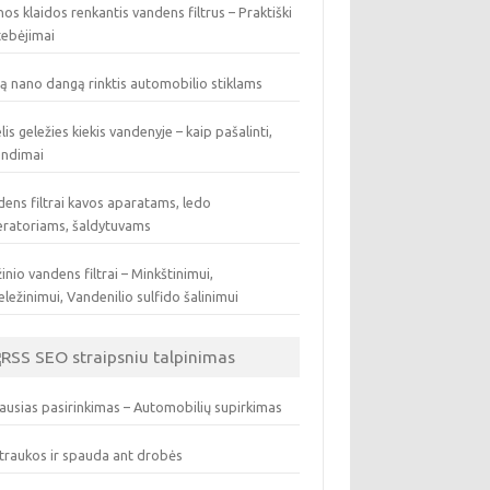
os klaidos renkantis vandens filtrus – Praktiški
tebėjimai
ą nano dangą rinktis automobilio stiklams
lis geležies kiekis vandenyje – kaip pašalinti,
endimai
ens filtrai kavos aparatams, ledo
eratoriams, šaldytuvams
inio vandens filtrai – Minkštinimui,
ležinimui, Vandenilio sulfido šalinimui
SEO straipsniu talpinimas
ausias pasirinkimas – Automobilių supirkimas
traukos ir spauda ant drobės