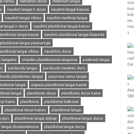
 vilnius
metalines durys
millenium langai
i
naudoti langai ir durys
naudoti langai kaunas
naudoti langai vilnius
naudoti mediniai langai
ai langai ir durys
naudoti plastikiniai langai kainos
lastikiniai langai kaune
naudoti plastikiniai langai klaipeda
plastikiniai langai panevezyje
astikiniai langai vilnius
naudotos durys
ms langams
orlaides plastikiniuose languose
padeveti langai
is
parduodu langus
parduodu medines duris
duodu plastikinius langus
pasyvaus namo langai
astikiniai langai
pigiausi plastikiniai langai kaune
tikinei langai
plastikinės durys
plastikinės durys kaina
rys kaina
plastikiniai
plastikiniai balkonai
plastikiniai durys kainos
plastikiniai langai
kcijos
plastikiniai langai alytuje
plastikiniai langai alytus
ai langai druskininkuose
plastikiniai langai durys