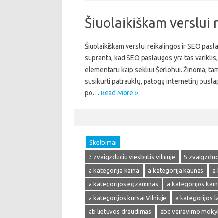
Šiuolaikiškam verslui 
Šiuolaikiškam verslui reikalingos ir SEO pasla
supranta, kad SEO paslaugos yra tas variklis, 
elementaru kaip sekliui Šerlohui. Žinoma, tam
susikurti patrauklų, patogų internetinį pusla
po…
Read More »
Skelbimai
3 zvaigzduciu viesbutis vilniuje
5 zvaigzduci
a kategorija kaina
a kategorija kaunas
a 
a kategorijos egzaminas
a kategorijos kain
a kategorijos kursai Vilniuje
a kategorijos 
ab lietuvos draudimas
abc vairavimo moky