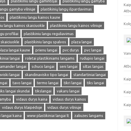
alys
plastikiniu langu gamintojai
plastikinių langų gamyba
Kaip
 langu gamyba vilniuje
plastikinių langų išpardavimas
Atb
nos
plastikiniu langu kainos kaune
Koky
niu langu kainos skaiciuokle
plastikiniu langu kainos vilniuje
gu profiliai
plastikiniu langu reguliavimas
 skaiciuokle
plastikiniu langu spalvos
plaza langai
plaza langai kaune
prienu langai
pvc durys
pvc langai
Vand
kiniai langai
roletai plastikiniams langams
rudupio langai
Atbu
lamander langai
schuco langai
seni langai
siltas langas
viski langai
skandinavisko tipo langai
standartiniai langai
Kaip
angai
tavo langai
termo langai
tikri langai
tiks langai
tiks langai skundai
tikslangai
vakaru langai
Kaip
gamyba
vidaus durys kaina
vidaus durys kainos
Kaip
vidaus durys klaipėdoje
vidaus durys vilniuje
ai langai kaina
www plastikiniai langai lt
zaliuzes langams