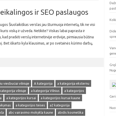
Dažn
pas
reikalingos ir SEO paslaugos
Koki
ugos Šiuolaikiškas verslas jau šturmuoja internetą, tik ne visi
kuris viską ir užveda. Netikite? Viskas labai paprasta ir
Dide
spr
, kad pradėti verslą internetinėje erdvėje, pirmiausia būtina
pį. Bet iškarto kyla klausimas, ar po svetainės kūrimo darbų,
Vand
gen
Gręž
Nuge
u viesbuciai vilniuje
A kategorija
a kategorija eksternu
kategorija vilniuje
a kategorija Vilnius
a kategorijos
Geri
a
a kategorijos kursai
a kategorijos kursai kaune
laikymas
a kategorijos teises
a2 kategorija
Nuo
kla
abc vairavimo mokykla kaune
abidis kosmetika