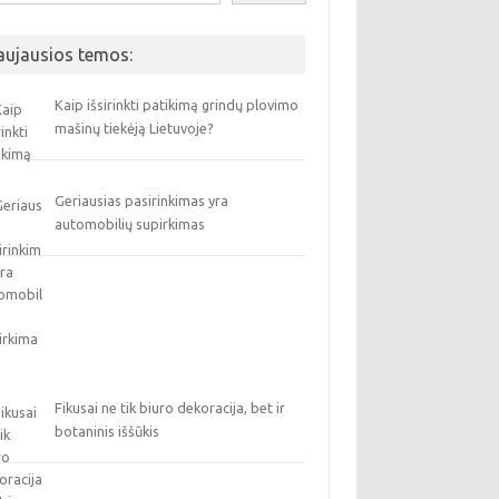
aujausios temos:
Kaip išsirinkti patikimą grindų plovimo
mašinų tiekėją Lietuvoje?
Geriausias pasirinkimas yra
automobilių supirkimas
Fikusai ne tik biuro dekoracija, bet ir
botaninis iššūkis