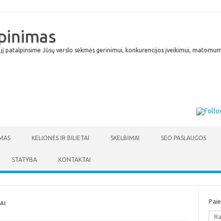
lpinimas
 jį patalpinsime Jūsų verslo sėkmės gerinimui, konkurencijos įveikimui, matomumu
Skip to content
MAS
KELIONĖS IR BILIETAI
SKELBIMAI
SEO PASLAUGOS
STATYBA
KONTAKTAI
Pai
AI