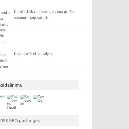
Komfortiška laukiamojo zona grožio
salonui – kaip sukurti
Kaip prižiūrėti patalynę
asidalinimui
SEO paslaugos