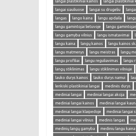
langai plastikiniai kainos
langai plastikiniai
langai siauliuose
langai su drugeliu
langa
langas
lango kaina
langu apdaila
lang
langu gamintojai lietuvoje
langu gamintoja
langu gamyba vilnius
langu ismatavimai
langu kaina
langų kainos
langu kainos sk
langu matmenys
langu meistras
langų m
langu profiliai
langu reguliavimas
langu r
langų stiklinimas
langu stiklinimas vilniuje
lauko durys kainos
lauko durys namui
lau
lenkiski plastikiniai langai
medinės durys
mediniai langai
mediniai langai akcija
med
mediniai langai kainos
mediniai langai kaun
mediniai langai klaipedoje
mediniai langai s
mediniai langai vilnius
medinis langas
me
medinių langų gamyba
mediniu langu kaina