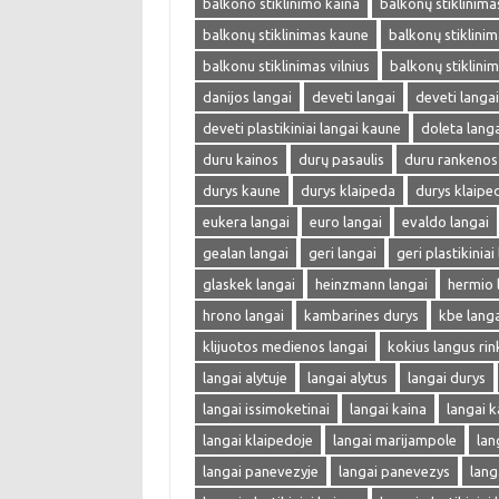
balkono stiklinimo kaina
balkonų stiklinima
balkonų stiklinimas kaune
balkonų stiklinima
balkonu stiklinimas vilnius
balkonų stiklini
danijos langai
deveti langai
deveti langa
deveti plastikiniai langai kaune
doleta langa
duru kainos
durų pasaulis
duru rankenos
durys kaune
durys klaipeda
durys klaipe
eukera langai
euro langai
evaldo langai
gealan langai
geri langai
geri plastikiniai
glaskek langai
heinzmann langai
hermio 
hrono langai
kambarines durys
kbe langa
klijuotos medienos langai
kokius langus rin
langai alytuje
langai alytus
langai durys
langai issimoketinai
langai kaina
langai k
langai klaipedoje
langai marijampole
lan
langai panevezyje
langai panevezys
lang