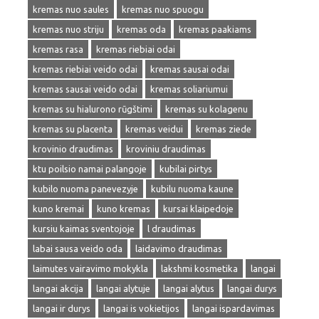
kremas nuo saules
kremas nuo spuogu
kremas nuo striju
kremas oda
kremas paakiams
kremas rasa
kremas riebiai odai
kremas riebiai veido odai
kremas sausai odai
kremas sausai veido odai
kremas soliariumui
kremas su hialurono rūgštimi
kremas su kolagenu
kremas su placenta
kremas veidui
kremas ziede
krovinio draudimas
kroviniu draudimas
ktu poilsio namai palangoje
kubilai pirtys
kubilo nuoma panevezyje
kubilu nuoma kaune
kuno kremai
kuno kremas
kursai klaipedoje
kursiu kaimas sventojoje
l draudimas
labai sausa veido oda
laidavimo draudimas
laimutes vairavimo mokykla
lakshmi kosmetika
langai
langai akcija
langai alytuje
langai alytus
langai durys
langai ir durys
langai is vokietijos
langai ispardavimas