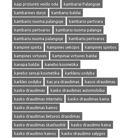
kaip priziureti veido oda
kambariai Palangoje
kambarines durys
kambario baldai
kambario nuoma palangoje
kambario pertvara
kambario pertvaros
kambariu nuoma palanga
kambariu nuoma palangoje
kambariu pertvaros
kampinė spinta
kampines sekcijos
kampinės spintos
kampines virtuves
kampiniai virtuves baldai
kanapa baldai
kanebo kosmetika
kanebo sensai kosmetika
karklenu sodyba
karkles sodyba
kas yra draudimas
kasco draudimas
kasko draudimas
kasko draudimas automobiliui
kasko draudimas internetu
kasko draudimas kaina
kasko draudimas kainos
kasko draudimas lietuvos draudimas
kasko draudimas skaičiuoklė
kasko draudimo kaina
kasko draudimo kainos
kasko draudimo salygos