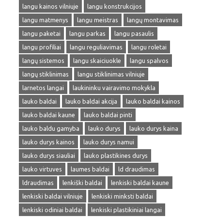
langu kainos vilniuje
langu konstrukcijos
langu matmenys
langu meistras
langų montavimas
langu paketai
langu parkas
langu pasaulis
langu profiliai
langu reguliavimas
langu roletai
langų sistemos
langu skaiciuokle
langu spalvos
langų stiklinimas
langu stiklinimas vilniuje
larnetos langai
laukininku vairavimo mokykla
lauko baldai
lauko baldai akcija
lauko baldai kainos
lauko baldai kaune
lauko baldai pinti
lauko baldu gamyba
lauko durys
lauko durys kaina
lauko durys kainos
lauko durys namui
lauko durys siauliai
lauko plastikines durys
lauko virtuves
laumes baldai
ld draudimas
ldraudimas
lenkiški baldai
lenkiski baldai kaune
lenkiski baldai vilniuje
lenkiski minksti baldai
lenkiski odiniai baldai
lenkiski plastikiniai langai