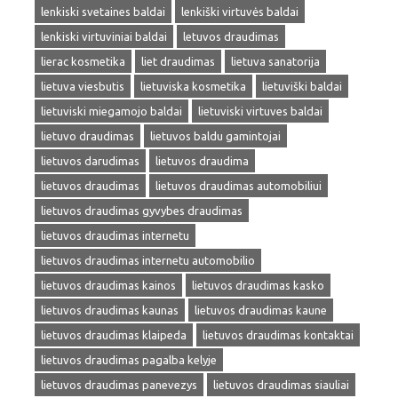
lenkiski svetaines baldai
lenkiški virtuvės baldai
lenkiski virtuviniai baldai
letuvos draudimas
lierac kosmetika
liet draudimas
lietuva sanatorija
lietuva viesbutis
lietuviska kosmetika
lietuviški baldai
lietuviski miegamojo baldai
lietuviski virtuves baldai
lietuvo draudimas
lietuvos baldu gamintojai
lietuvos darudimas
lietuvos draudima
lietuvos draudimas
lietuvos draudimas automobiliui
lietuvos draudimas gyvybes draudimas
lietuvos draudimas internetu
lietuvos draudimas internetu automobilio
lietuvos draudimas kainos
lietuvos draudimas kasko
lietuvos draudimas kaunas
lietuvos draudimas kaune
lietuvos draudimas klaipeda
lietuvos draudimas kontaktai
lietuvos draudimas pagalba kelyje
lietuvos draudimas panevezys
lietuvos draudimas siauliai