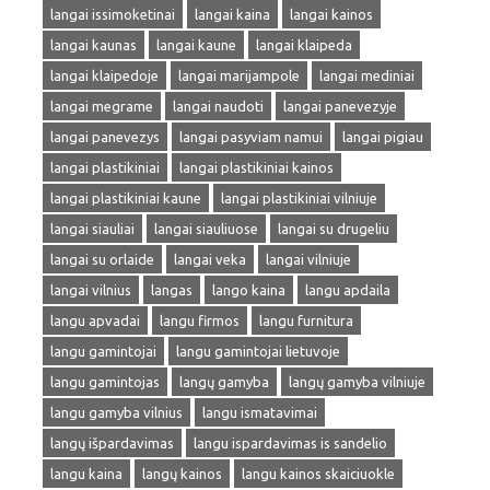
langai issimoketinai
langai kaina
langai kainos
langai kaunas
langai kaune
langai klaipeda
langai klaipedoje
langai marijampole
langai mediniai
langai megrame
langai naudoti
langai panevezyje
langai panevezys
langai pasyviam namui
langai pigiau
langai plastikiniai
langai plastikiniai kainos
langai plastikiniai kaune
langai plastikiniai vilniuje
langai siauliai
langai siauliuose
langai su drugeliu
langai su orlaide
langai veka
langai vilniuje
langai vilnius
langas
lango kaina
langu apdaila
langu apvadai
langu firmos
langu furnitura
langu gamintojai
langu gamintojai lietuvoje
langu gamintojas
langų gamyba
langų gamyba vilniuje
langu gamyba vilnius
langu ismatavimai
langų išpardavimas
langu ispardavimas is sandelio
langu kaina
langų kainos
langu kainos skaiciuokle