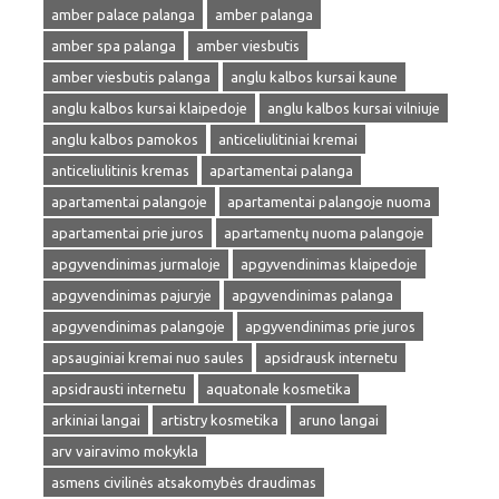
amber palace palanga
amber palanga
amber spa palanga
amber viesbutis
amber viesbutis palanga
anglu kalbos kursai kaune
anglu kalbos kursai klaipedoje
anglu kalbos kursai vilniuje
anglu kalbos pamokos
anticeliulitiniai kremai
anticeliulitinis kremas
apartamentai palanga
apartamentai palangoje
apartamentai palangoje nuoma
apartamentai prie juros
apartamentų nuoma palangoje
apgyvendinimas jurmaloje
apgyvendinimas klaipedoje
apgyvendinimas pajuryje
apgyvendinimas palanga
apgyvendinimas palangoje
apgyvendinimas prie juros
apsauginiai kremai nuo saules
apsidrausk internetu
apsidrausti internetu
aquatonale kosmetika
arkiniai langai
artistry kosmetika
aruno langai
arv vairavimo mokykla
asmens civilinės atsakomybės draudimas