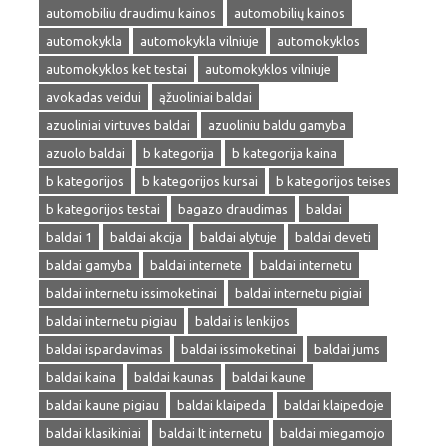
automobiliu draudimu kainos
automobilių kainos
automokykla
automokykla vilniuje
automokyklos
automokyklos ket testai
automokyklos vilniuje
avokadas veidui
ąžuoliniai baldai
azuoliniai virtuves baldai
azuoliniu baldu gamyba
azuolo baldai
b kategorija
b kategorija kaina
b kategorijos
b kategorijos kursai
b kategorijos teises
b kategorijos testai
bagazo draudimas
baldai
baldai 1
baldai akcija
baldai alytuje
baldai deveti
baldai gamyba
baldai internete
baldai internetu
baldai internetu issimoketinai
baldai internetu pigiai
baldai internetu pigiau
baldai is lenkijos
baldai ispardavimas
baldai issimoketinai
baldai jums
baldai kaina
baldai kaunas
baldai kaune
baldai kaune pigiau
baldai klaipeda
baldai klaipedoje
baldai klasikiniai
baldai lt internetu
baldai miegamojo