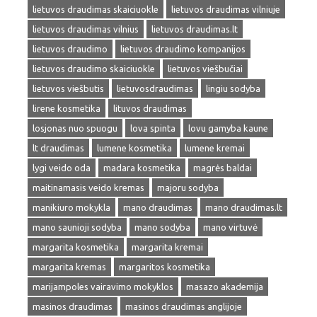
lietuvos draudimas skaiciuokle
lietuvos draudimas vilniuje
lietuvos draudimas vilnius
lietuvos draudimas.lt
lietuvos draudimo
lietuvos draudimo kompanijos
lietuvos draudimo skaiciuokle
lietuvos viešbučiai
lietuvos viešbutis
lietuvosdraudimas
lingiu sodyba
lirene kosmetika
lituvos draudimas
losjonas nuo spuogu
lova spinta
lovu gamyba kaune
lt draudimas
lumene kosmetika
lumene kremai
lygi veido oda
madara kosmetika
magrės baldai
maitinamasis veido kremas
majoru sodyba
manikiuro mokykla
mano draudimas
mano draudimas.lt
mano saunioji sodyba
mano sodyba
mano virtuvė
margarita kosmetika
margarita kremai
margarita kremas
margaritos kosmetika
marijampoles vairavimo mokyklos
masazo akademija
masinos draudimas
masinos draudimas anglijoje