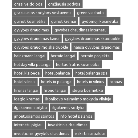
grazi veido oda
gražiausia sodyba
graziausios sodybos vestuvems
green viesbutis
guinot kosmetika
guinot kremai
gydomoji kosmetika
gyvybės draudimas
gyvybes draudimas internetu
gyvybes draudimas kaina
gyvybes draudimas skaiciuokle
gyvybes draudimo skaiciuokle
hansa gyvybės draudimas
heinzmann langai
hermio langai
hermio projektai
holiday villa palanga
hortus fratris kosmetika
hotel klaipeda
hotel palanga
hotel palanga spa
hotel vilnius
hotels in palanga
hotels in vilnius
hronas
hronas langai
hrono langai
idegio kosmetika
idegio kremas
ikonikovo vairavimo mokykla vilniuje
ilgakiemio sodyba
ilgakiemis sodyba
įmontuojamos spintos
info hotel palanga
internetu pigiau
investicinis draudimas
investicinis gyvybės draudimas
isskirtiniai baldai