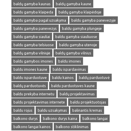
baldų gamyba kaunas
baldų gamyba kaune
baldu gamyba klaipeda
baldų gamyba klaipėdoje
baldu gamyba pagal uzsakyma
baldu gamyba panevezyje
baldu gamyba panevezys
baldu gamyba plungeje
baldu gamyba siauliai
baldu gamyba siauliuose
baldu gamyba telsiuose
baldu gamyba utenoje
baldų gamyba vilniuje
baldų gamyba vilnius
baldu gamybos imones
baldu imones
baldu imones kaune
baldu ispardavimas
baldu isparduotuve
baldu kainos
baldų parduotuvė
baldų parduotuvės
baldu parduotuves kaune
baldu prekyba internetu
baldų projektavimas
baldu projektavimas internete
baldu projektuotojas
baldu rojus
baldu uzsakymas
balinantis kremas
balkono durys
balkono durys kaina
balkono langai
balkono langai kainos
balkono stiklinimas