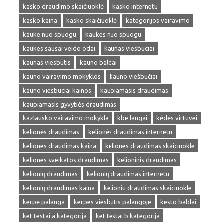
kasko draudimo skaičiuoklė
kasko internetu
kasko kaina
kasko skaičiuoklė
kategorijos vairavimo
kauke nuo spuogu
kaukes nuo spuogu
kaukes sausai veido odai
kaunas viesbuciai
kaunas viesbutis
kauno baldai
kauno vairavimo mokyklos
kauno viešbučiai
kauno viesbuciai kainos
kaupiamasis draudimas
kaupiamasis gyvybės draudimas
kazlausko vairavimo mokykla
kbe langai
kėdės virtuvei
kelionės draudimas
kelionės draudimas internetu
keliones draudimas kaina
keliones draudimas skaiciuokle
keliones sveikatos draudimas
kelioninis draudimas
kelionių draudimas
kelionių draudimas internetu
kelionių draudimas kaina
kelioniu draudimas skaiciuokle
kerpė palanga
kerpes viesbutis palangoje
kesto baldai
ket testai a kategorija
ket testai b kategorija