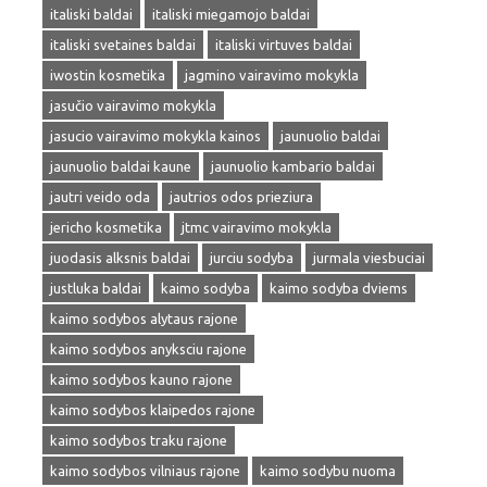
italiski baldai
italiski miegamojo baldai
italiski svetaines baldai
italiski virtuves baldai
iwostin kosmetika
jagmino vairavimo mokykla
jasučio vairavimo mokykla
jasucio vairavimo mokykla kainos
jaunuolio baldai
jaunuolio baldai kaune
jaunuolio kambario baldai
jautri veido oda
jautrios odos prieziura
jericho kosmetika
jtmc vairavimo mokykla
juodasis alksnis baldai
jurciu sodyba
jurmala viesbuciai
justluka baldai
kaimo sodyba
kaimo sodyba dviems
kaimo sodybos alytaus rajone
kaimo sodybos anyksciu rajone
kaimo sodybos kauno rajone
kaimo sodybos klaipedos rajone
kaimo sodybos traku rajone
kaimo sodybos vilniaus rajone
kaimo sodybu nuoma