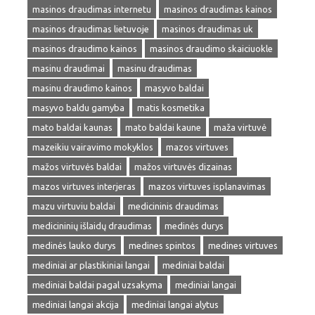
masinos draudimas internetu
masinos draudimas kainos
masinos draudimas lietuvoje
masinos draudimas uk
masinos draudimo kainos
masinos draudimo skaiciuokle
masinu draudimai
masinu draudimas
masinu draudimo kainos
masyvo baldai
masyvo baldu gamyba
matis kosmetika
mato baldai kaunas
mato baldai kaune
maža virtuvė
mazeikiu vairavimo mokyklos
mazos virtuves
mažos virtuvės baldai
mažos virtuvės dizainas
mazos virtuves interjeras
mazos virtuves isplanavimas
mazu virtuviu baldai
medicininis draudimas
medicininių išlaidų draudimas
medinės durys
medinės lauko durys
medines spintos
medines virtuves
mediniai ar plastikiniai langai
mediniai baldai
mediniai baldai pagal uzsakyma
mediniai langai
mediniai langai akcija
mediniai langai alytus