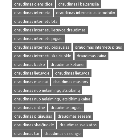
draudimas gjensidige
draudimas i baltarusija
draudimas internete
draudimas internetu automobilio
draudimas internetu bta
draudimas internetu lietuvos draudimas
draudimas internetu pigiau
draudimas internetu pigiausias
draudimas internetu pigus
draudimas internetu skaiciuokle
draudimas kaina
draudimas kasko
draudimas kelionei
draudimas lietuvoje
draudimas lietuvos
draudimas masinai
draudimas masinos
draudimas nuo nelaimingų atsitikimų
draudimas nuo nelaimingų atsitikimų kaina
draudimas online
draudimas pigiau
draudimas pigiausias
draudimas seesam
draudimas skaičiuoklė
draudimas sveikatos
draudimas tai
draudimas uzsienyje