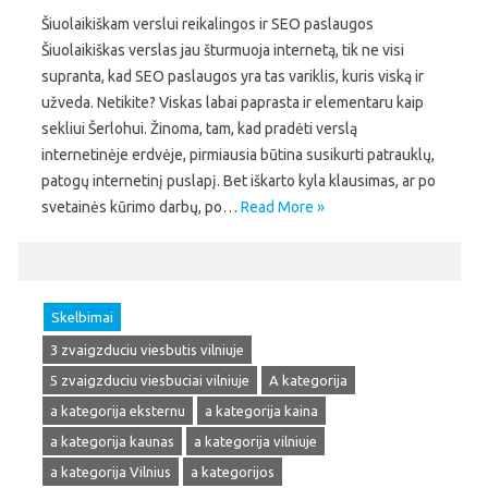
Šiuolaikiškam verslui reikalingos ir SEO paslaugos
Šiuolaikiškas verslas jau šturmuoja internetą, tik ne visi
supranta, kad SEO paslaugos yra tas variklis, kuris viską ir
užveda. Netikite? Viskas labai paprasta ir elementaru kaip
sekliui Šerlohui. Žinoma, tam, kad pradėti verslą
internetinėje erdvėje, pirmiausia būtina susikurti patrauklų,
patogų internetinį puslapį. Bet iškarto kyla klausimas, ar po
svetainės kūrimo darbų, po…
Read More »
Skelbimai
3 zvaigzduciu viesbutis vilniuje
5 zvaigzduciu viesbuciai vilniuje
A kategorija
a kategorija eksternu
a kategorija kaina
a kategorija kaunas
a kategorija vilniuje
a kategorija Vilnius
a kategorijos