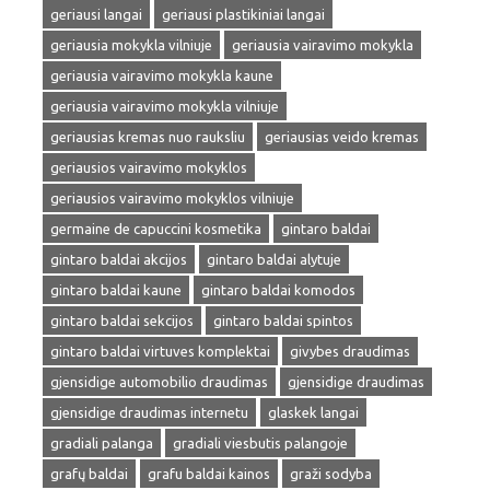
geriausi langai
geriausi plastikiniai langai
geriausia mokykla vilniuje
geriausia vairavimo mokykla
geriausia vairavimo mokykla kaune
geriausia vairavimo mokykla vilniuje
geriausias kremas nuo rauksliu
geriausias veido kremas
geriausios vairavimo mokyklos
geriausios vairavimo mokyklos vilniuje
germaine de capuccini kosmetika
gintaro baldai
gintaro baldai akcijos
gintaro baldai alytuje
gintaro baldai kaune
gintaro baldai komodos
gintaro baldai sekcijos
gintaro baldai spintos
gintaro baldai virtuves komplektai
givybes draudimas
gjensidige automobilio draudimas
gjensidige draudimas
gjensidige draudimas internetu
glaskek langai
gradiali palanga
gradiali viesbutis palangoje
grafų baldai
grafu baldai kainos
graži sodyba