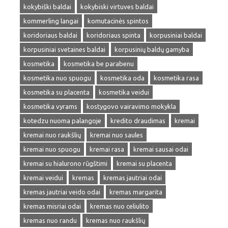
kokybiški baldai
kokybiski virtuves baldai
kommerling langai
komutacinės spintos
koridoriaus baldai
koridoriaus spinta
korpusiniai baldai
korpusiniai svetaines baldai
korpusinių baldų gamyba
kosmetika
kosmetika be parabenu
kosmetika nuo spuogu
kosmetika oda
kosmetika rasa
kosmetika su placenta
kosmetika veidui
kosmetika vyrams
kostygovo vairavimo mokykla
kotedzu nuoma palangoje
kredito draudimas
kremai
kremai nuo raukšlių
kremai nuo saules
kremai nuo spuogu
kremai rasa
kremai sausai odai
kremai su hialurono rūgštimi
kremai su placenta
kremai veidui
kremas
kremas jautriai odai
kremas jautriai veido odai
kremas margarita
kremas misriai odai
kremas nuo celiulito
kremas nuo randu
kremas nuo raukšlių