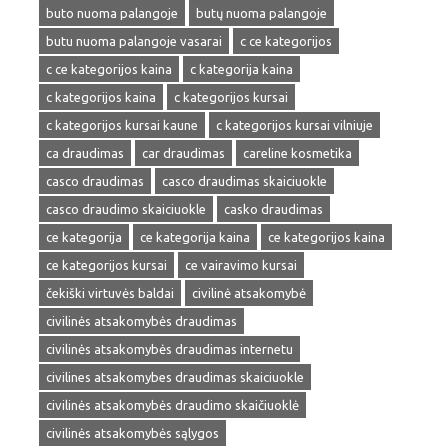
buto nuoma palangoje
butų nuoma palangoje
butu nuoma palangoje vasarai
c ce kategorijos
c ce kategorijos kaina
c kategorija kaina
c kategorijos kaina
c kategorijos kursai
c kategorijos kursai kaune
c kategorijos kursai vilniuje
ca draudimas
car draudimas
careline kosmetika
casco draudimas
casco draudimas skaiciuokle
casco draudimo skaiciuokle
casko draudimas
ce kategorija
ce kategorija kaina
ce kategorijos kaina
ce kategorijos kursai
ce vairavimo kursai
čekiški virtuvės baldai
civilinė atsakomybė
civilinės atsakomybės draudimas
civilinės atsakomybės draudimas internetu
civilines atsakomybes draudimas skaiciuokle
civilinės atsakomybės draudimo skaičiuoklė
civilinės atsakomybės sąlygos