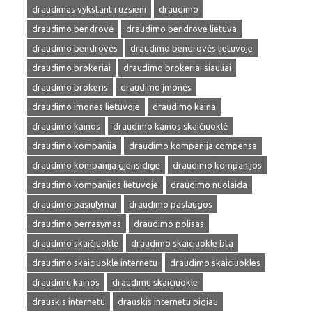
draudimas vykstant i uzsieni
draudimo
draudimo bendrovė
draudimo bendrove lietuva
draudimo bendrovės
draudimo bendrovės lietuvoje
draudimo brokeriai
draudimo brokeriai siauliai
draudimo brokeris
draudimo įmonės
draudimo imones lietuvoje
draudimo kaina
draudimo kainos
draudimo kainos skaičiuoklė
draudimo kompanija
draudimo kompanija compensa
draudimo kompanija gjensidige
draudimo kompanijos
draudimo kompanijos lietuvoje
draudimo nuolaida
draudimo pasiulymai
draudimo paslaugos
draudimo perrasymas
draudimo polisas
draudimo skaičiuoklė
draudimo skaiciuokle bta
draudimo skaiciuokle internetu
draudimo skaiciuokles
draudimu kainos
draudimu skaiciuokle
drauskis internetu
drauskis internetu pigiau