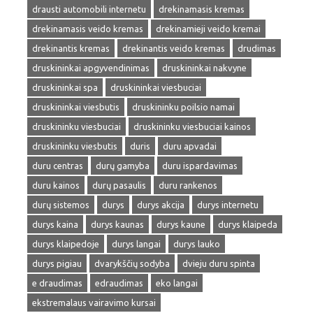
drausti automobili internetu
drekinamasis kremas
drekinamasis veido kremas
drekinamieji veido kremai
drekinantis kremas
drekinantis veido kremas
drudimas
druskininkai apgyvendinimas
druskininkai nakvyne
druskininkai spa
druskininkai viesbuciai
druskininkai viesbutis
druskininku poilsio namai
druskininku viesbuciai
druskininku viesbuciai kainos
druskininku viesbutis
duris
duru apvadai
duru centras
durų gamyba
duru ispardavimas
duru kainos
durų pasaulis
duru rankenos
durų sistemos
durys
durys akcija
durys internetu
durys kaina
durys kaunas
durys kaune
durys klaipeda
durys klaipedoje
durys langai
durys lauko
durys pigiau
dvarykščių sodyba
dvieju duru spinta
e draudimas
edraudimas
eko langai
ekstremalaus vairavimo kursai