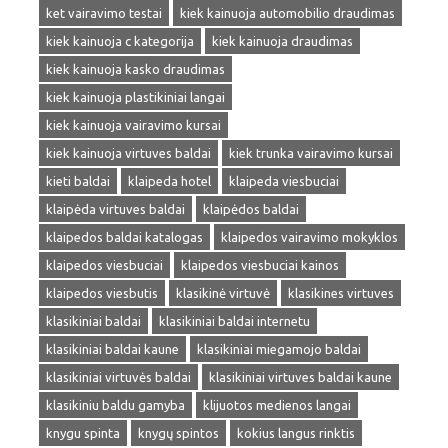
ket vairavimo testai
kiek kainuoja automobilio draudimas
kiek kainuoja c kategorija
kiek kainuoja draudimas
kiek kainuoja kasko draudimas
kiek kainuoja plastikiniai langai
kiek kainuoja vairavimo kursai
kiek kainuoja virtuves baldai
kiek trunka vairavimo kursai
kieti baldai
klaipeda hotel
klaipeda viesbuciai
klaipėda virtuves baldai
klaipėdos baldai
klaipedos baldai katalogas
klaipedos vairavimo mokyklos
klaipedos viesbuciai
klaipedos viesbuciai kainos
klaipedos viesbutis
klasikinė virtuvė
klasikines virtuves
klasikiniai baldai
klasikiniai baldai internetu
klasikiniai baldai kaune
klasikiniai miegamojo baldai
klasikiniai virtuvės baldai
klasikiniai virtuves baldai kaune
klasikiniu baldu gamyba
klijuotos medienos langai
knygu spinta
knygų spintos
kokius langus rinktis