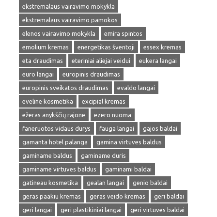
ekstremalaus vairavimo mokykla
ekstremalaus vairavimo pamokos
elenos vairavimo mokykla
emira spintos
emolium kremas
energetikas šventoji
essex kremas
eta draudimas
eteriniai aliejai veidui
eukera langai
euro langai
europinis draudimas
europinis sveikatos draudimas
evaldo langai
eveline kosmetika
excipial kremas
ežeras anykščių rajone
ezero nuoma
faneruotos vidaus durys
fauga langai
gajos baldai
gamanta hotel palanga
gamina virtuves baldus
gaminame baldus
gaminame duris
gaminame virtuves baldus
gaminami baldai
gatineau kosmetika
gealan langai
genio baldai
geras paakiu kremas
geras veido kremas
geri baldai
geri langai
geri plastikiniai langai
geri virtuves baldai