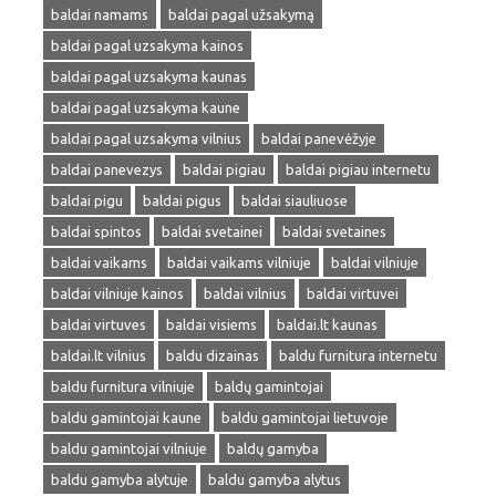
baldai namams
baldai pagal užsakymą
baldai pagal uzsakyma kainos
baldai pagal uzsakyma kaunas
baldai pagal uzsakyma kaune
baldai pagal uzsakyma vilnius
baldai panevėžyje
baldai panevezys
baldai pigiau
baldai pigiau internetu
baldai pigu
baldai pigus
baldai siauliuose
baldai spintos
baldai svetainei
baldai svetaines
baldai vaikams
baldai vaikams vilniuje
baldai vilniuje
baldai vilniuje kainos
baldai vilnius
baldai virtuvei
baldai virtuves
baldai visiems
baldai.lt kaunas
baldai.lt vilnius
baldu dizainas
baldu furnitura internetu
baldu furnitura vilniuje
baldų gamintojai
baldu gamintojai kaune
baldu gamintojai lietuvoje
baldu gamintojai vilniuje
baldų gamyba
baldu gamyba alytuje
baldu gamyba alytus