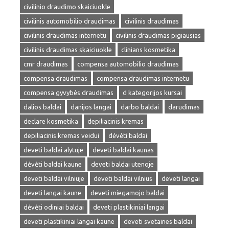
civilinio draudimo skaiciuokle
civilinis automobilio draudimas
civilinis draudimas
civilinis draudimas internetu
civilinis draudimas pigiausias
civilinis draudimas skaiciuokle
clinians kosmetika
cmr draudimas
compensa automobilio draudimas
compensa draudimas
compensa draudimas internetu
compensa gyvybės draudimas
d kategorijos kursai
dalios baldai
danijos langai
darbo baldai
darudimas
declare kosmetika
depiliacinis kremas
depiliacinis kremas veidui
dėvėti baldai
deveti baldai alytuje
deveti baldai kaunas
dėvėti baldai kaune
deveti baldai utenoje
deveti baldai vilniuje
deveti baldai vilnius
deveti langai
deveti langai kaune
deveti miegamojo baldai
dėvėti odiniai baldai
deveti plastikiniai langai
deveti plastikiniai langai kaune
deveti svetaines baldai