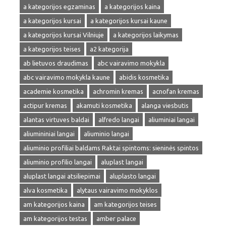
a kategorijos egzaminas
a kategorijos kaina
a kategorijos kursai
a kategorijos kursai kaune
a kategorijos kursai Vilniuje
a kategorijos laikymas
a kategorijos teises
a2 kategorija
ab lietuvos draudimas
abc vairavimo mokykla
abc vairavimo mokykla kaune
abidis kosmetika
academie kosmetika
achromin kremas
acnofan kremas
actipur kremas
akamuti kosmetika
alanga viesbutis
alantas virtuves baldai
alfredo langai
aliuminiai langai
aliumininiai langai
aliuminio langai
aliuminio profiliai baldams Raktai spintoms: sieninės spintos
aliuminio profilio langai
aluplast langai
aluplast langai atsiliepimai
aluplasto langai
alva kosmetika
alytaus vairavimo mokyklos
am kategorijos kaina
am kategorijos teises
am kategorijos testas
amber palace