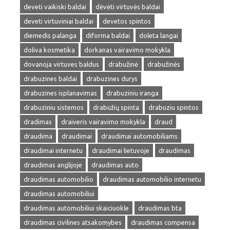
deveti vaikiski baldai
dėvėti virtuvės baldai
deveti virtuviniai baldai
devetos spintos
diemedis palanga
diforma baldai
doleta langai
doliva kosmetika
dorkanas vairavimo mokykla
dovanoja virtuves baldus
drabužinė
drabužinės
drabuzines baldai
drabuzines durys
drabuzines isplanavimas
drabuziniu iranga
drabuziniu sistemos
drabužių spinta
drabuziu spintos
dradimas
draiveris vairavimo mokykla
draud
draudima
draudimai
draudimai automobiliams
draudimai internetu
draudimai lietuvoje
draudimas
draudimas anglijoje
draudimas auto
draudimas automobilio
draudimas automobilio internetu
draudimas automobiliui
draudimas automobiliui skaiciuokle
draudimas bta
draudimas civilines atsakomybes
draudimas compensa