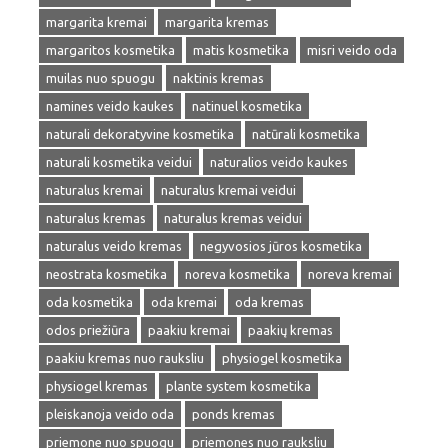
margarita kremai
margarita kremas
margaritos kosmetika
matis kosmetika
misri veido oda
muilas nuo spuogu
naktinis kremas
namines veido kaukes
natinuel kosmetika
naturali dekoratyvine kosmetika
natūrali kosmetika
naturali kosmetika veidui
naturalios veido kaukes
naturalus kremai
naturalus kremai veidui
naturalus kremas
naturalus kremas veidui
naturalus veido kremas
negyvosios jūros kosmetika
neostrata kosmetika
noreva kosmetika
noreva kremai
oda kosmetika
oda kremai
oda kremas
odos priežiūra
paakiu kremai
paakių kremas
paakiu kremas nuo rauksliu
physiogel kosmetika
physiogel kremas
plante system kosmetika
pleiskanoja veido oda
ponds kremas
priemone nuo spuogu
priemones nuo rauksliu