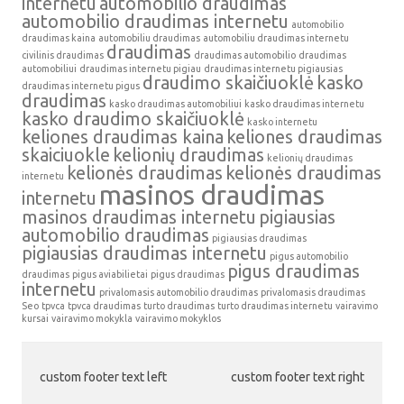
internetu
automobilio draudimas
automobilio draudimas internetu
automobilio
draudimas kaina
automobiliu draudimas
automobiliu draudimas internetu
draudimas
civilinis draudimas
draudimas automobilio
draudimas
automobiliui
draudimas internetu pigiau
draudimas internetu pigiausias
draudimo skaičiuoklė
kasko
draudimas internetu pigus
draudimas
kasko draudimas automobiliui
kasko draudimas internetu
kasko draudimo skaičiuoklė
kasko internetu
keliones draudimas kaina
keliones draudimas
skaiciuokle
kelionių draudimas
kelionių draudimas
kelionės draudimas
kelionės draudimas
internetu
masinos draudimas
internetu
masinos draudimas internetu
pigiausias
automobilio draudimas
pigiausias draudimas
pigiausias draudimas internetu
pigus automobilio
pigus draudimas
draudimas
pigus aviabilietai
pigus draudimas
internetu
privalomasis automobilio draudimas
privalomasis draudimas
Seo
tpvca
tpvca draudimas
turto draudimas
turto draudimas internetu
vairavimo
kursai
vairavimo mokykla
vairavimo mokyklos
custom footer text left
custom footer text right