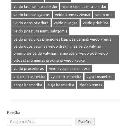
veido kremai nuo rauksliu
veido kremas misriai odai
veido kremas vyrams
veido kremas ziemai
veido oda
veido odos priežiūra
veido pilingas
veido priežiūra
veido prieziura namu salygomis
veido prieziuros priemones kaip pasigaminti veido krema
veido odos valymas veido drekinimas veido valymo
priemones veido valymas namie aliejai veido odai veido
odos stangrinimas drekinanti veido kauke
veido proceduros
veido valymas namuose
vokiska kosmetika
vyriska kosmetika
vyru kosmetika
zarqa kosmetika
ziaja kosmetika
ziede kremas
Paieška
Paieška