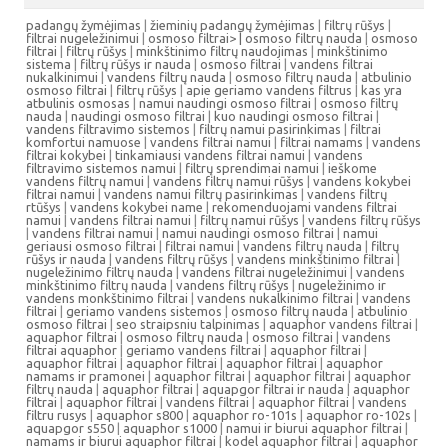
padangų žymėjimas
|
žieminių padangų žymėjimas
|
filtrų rūšys
|
filtrai nugeležinimui
|
osmoso filtrai> |
osmoso filtrų nauda
|
osmoso
filtrai
|
filtrų rūšys
|
minkštinimo filtrų naudojimas
|
minkštinimo
sistema
|
filtrų rūšys ir nauda
|
osmoso filtrai
|
vandens filtrai
nukalkinimui
|
vandens filtrų nauda
|
osmoso filtrų nauda
|
atbulinio
osmoso filtrai
|
filtrų rūšys
|
apie geriamo vandens filtrus
|
kas yra
atbulinis osmosas
|
namui naudingi osmoso filtrai
|
osmoso filtrų
nauda
|
naudingi osmoso filtrai
|
kuo naudingi osmoso filtrai
|
vandens filtravimo sistemos
|
filtrų namui pasirinkimas
|
filtrai
komfortui namuose
|
vandens filtrai namui
|
filtrai namams
|
vandens
filtrai kokybei
|
tinkamiausi vandens filtrai namui
|
vandens
filtravimo sistemos namui
|
filtrų sprendimai namui
|
ieškome
vandens filtrų namui
|
vandens filtrų namui rūšys
|
vandens kokybei
filtrai namui
|
vandens namui filtrų pasirinkimas
|
vandens filtrų
rtūšys
|
vandens kokybei name
|
rekomenduojami vandens filtrai
namui
|
vandens filtrai namui
|
filtrų namui rūšys
|
vandens filtrų rūšys
|
vandens filtrai namui
|
namui naudingi osmoso filtrai
|
namui
geriausi osmoso filtrai
|
filtrai namui
|
vandens filtrų nauda
|
filtrų
rūšys ir nauda
|
vandens filtrų rūšys
|
vandens minkštinimo filtrai
|
nugeležinimo filtrų nauda
|
vandens filtrai nugeležinimui
|
vandens
minkštinimo filtrų nauda
|
vandens filtrų rūšys
|
nugeležinimo ir
vandens monkštinimo filtrai
|
vandens nukalkinimo filtrai
|
vandens
filtrai
|
geriamo vandens sistemos
|
osmoso filtrų nauda
|
atbulinio
osmoso filtrai
|
seo straipsniu talpinimas
|
aquaphor vandens filtrai
|
aquaphor filtrai
|
osmoso filtrų nauda
|
osmoso filtrai
|
vandens
filtrai aquaphor
|
geriamo vandens filtrai
|
aquaphor filtrai
|
aquaphor filtrai
|
aquaphor filtrai
|
aquaphor filtrai
|
aquaphor
namams ir pramonei
|
aquaphor filtrai
|
aquaphor filtrai
|
aquaphor
filtrų nauda
|
aquaphor filtrai
|
aquapgor filtrai ir nauda
|
aquaphor
filtrai
|
aquaphor filtrai
|
vandens filtrai
|
aquaphor filtrai
|
vandens
filtru rusys
|
aquaphor s800
|
aquaphor ro-101s
|
aquaphor ro-102s
|
aquapgor s550
|
aquaphor s1000
|
namui ir biurui aquaphor filtrai
|
namams ir biurui aquaphor filtrai
|
kodel aquaphor filtrai
|
aquaphor