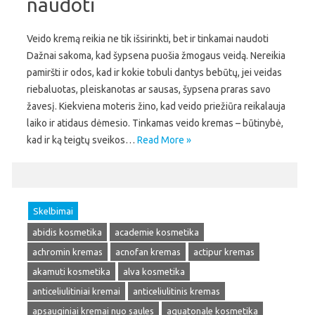
naudoti
Veido kremą reikia ne tik išsirinkti, bet ir tinkamai naudoti
Dažnai sakoma, kad šypsena puošia žmogaus veidą. Nereikia
pamiršti ir odos, kad ir kokie tobuli dantys bebūtų, jei veidas
riebaluotas, pleiskanotas ar sausas, šypsena praras savo
žavesį. Kiekviena moteris žino, kad veido priežiūra reikalauja
laiko ir atidaus dėmesio. Tinkamas veido kremas – būtinybė,
kad ir ką teigtų sveikos…
Read More »
Skelbimai
abidis kosmetika
academie kosmetika
achromin kremas
acnofan kremas
actipur kremas
akamuti kosmetika
alva kosmetika
anticeliulitiniai kremai
anticeliulitinis kremas
apsauginiai kremai nuo saules
aquatonale kosmetika