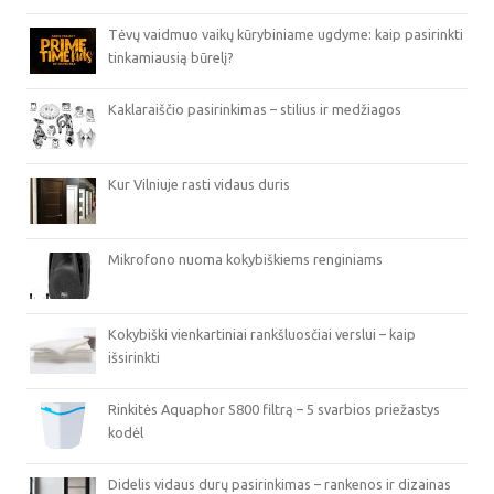
Tėvų vaidmuo vaikų kūrybiniame ugdyme: kaip pasirinkti
tinkamiausią būrelį?
Kaklaraiščio pasirinkimas – stilius ir medžiagos
Kur Vilniuje rasti vidaus duris
Mikrofono nuoma kokybiškiems renginiams
Kokybiški vienkartiniai rankšluosčiai verslui – kaip
išsirinkti
Rinkitės Aquaphor S800 filtrą – 5 svarbios priežastys
kodėl
Didelis vidaus durų pasirinkimas – rankenos ir dizainas