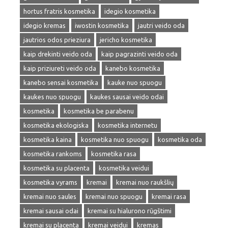
hortus fratris kosmetika
idegio kosmetika
idegio kremas
iwostin kosmetika
jautri veido oda
jautrios odos prieziura
jericho kosmetika
kaip drekinti veido oda
kaip pagrazinti veido oda
kaip priziureti veido oda
kanebo kosmetika
kanebo sensai kosmetika
kauke nuo spuogu
kaukes nuo spuogu
kaukes sausai veido odai
kosmetika
kosmetika be parabenu
kosmetika ekologiska
kosmetika internetu
kosmetika kaina
kosmetika nuo spuogu
kosmetika oda
kosmetika rankoms
kosmetika rasa
kosmetika su placenta
kosmetika veidui
kosmetika vyrams
kremai
kremai nuo raukšlių
kremai nuo saules
kremai nuo spuogu
kremai rasa
kremai sausai odai
kremai su hialurono rūgštimi
kremai su placenta
kremai veidui
kremas