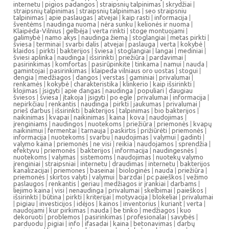
internetu
|
pigios padangos
|
straipsnių talpinimas
|
skrydžiai
|
straipsnių talpinimas
|
straipsnių talpinimas
|
seo straipsniu
talpinimas
|
apie paslaugas
|
atvejai
|
kaip rasti
|
informacija
|
šventėms
|
naudinga nuoma
|
nėra sunku
|
kelionės ir nuoma
|
Klaipėda-Vilnius
|
gelbėja
|
verta rinkti
|
stoge montuojami
|
galimybė
|
namo akys
|
naudinga žiemą
|
stoglangiai
|
metas pirkti
|
šviesa
|
terminai
|
svarbi dalis
|
atvejai
|
paslauga
|
verta
|
kokybė
|
klaidos
|
pirkti
|
bakterijos
|
šviesa
|
stoglangiai
|
langai
|
mediniai
|
šviesi aplinka
|
naudinga
|
išsirinkti
|
priežiūra
|
pardavimai
|
pasirinkimas
|
komfortas
|
pasirūpinkite
|
tinkama
|
namui
|
nauda
|
gamintojai
|
pasirinkimas
|
klaipeda vilniaus oro uostas
|
stogui
|
dengia
|
medžiagos
|
dangos
|
verstas
|
gaminiai
|
privalumai
|
renkamės
|
kokybė
|
charakteristika
|
klinkerio
|
kaip išsirinkti
|
klojimas
|
įsigyti
|
apie dangas
|
naudinga
|
populiari
|
daugiau
šviesos
|
šviesa
|
įtakoja
|
įsigyti
|
po egle
|
privalumai
|
informacija
|
nepirkčiau
|
renkantis
|
naudinga
|
pirkti
|
jaukumas
|
privalumai
|
prieš darbus
|
išsirinkti
|
bakterijos
|
talpinimas
|
bio bakterijos
|
naikinimas
|
kvapai
|
naikinimas
|
kaina
|
kova
|
naudojimas
|
įrenginiams
|
naudingos
|
nuotekoms
|
priežiūra
|
priemonės
|
kvapų
naikinimui
|
fermentai
|
tarnauja
|
paskirtis
|
prižiūrėti
|
priemonės
|
informacija
|
nuotekoms
|
svarbu
|
naudojimas
|
valymui
|
gadinti
|
valymo kaina
|
priemonės
|
ne visi
|
reikia
|
naudojamos
|
sprendžia
|
efektyvu
|
priemonės
|
bakterijos
|
informacija
|
naudingesnės
|
nuotekoms
|
valymas
|
sistemoms
|
naudojimas
|
nuotekų valymo
įrenginiai
|
straipsniai
|
internetu
|
draudimas
|
internetu
|
bakterijos
kanalizacijai
|
priemones
|
baseinai
|
biologinės
|
nauda
|
priežiūra
|
priemonės
|
skirtos valyti
|
valymui
|
barzdai
|
pc paieškos
|
vežimo
paslaugos
|
renkantis
|
geriau
|
medžiagos ir įrankiai
|
darbams
|
liejimo kaina
|
visi
|
nenaudinga
|
privalumai
|
skelbimai
|
paieškos
|
išsirinkti
|
būtina
|
pirkti
|
kriterijai
|
motyvacija
|
blokeliai
|
privalumai
|
pigiau
|
investicijos
|
idėjos
|
kainos
|
inventorius
|
kuriant
|
verta
|
naudojami
|
kur pirkimas
|
nauda
|
be tinko
|
medžiagos
|
kuo
dekoruoti
|
problemos
|
pasirinkimas
|
profesionalai
|
savybės
|
parduodu
|
pigiai
|
info
|
ifasadai
|
kaina
|
betonavimas
|
darbų