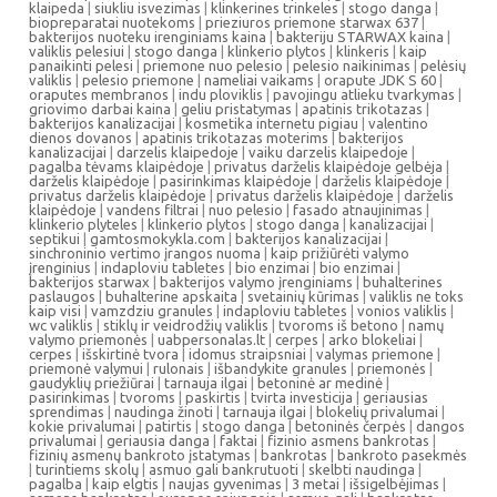
klaipeda
|
siukliu isvezimas
|
klinkerines trinkeles
|
stogo danga
|
biopreparatai nuotekoms
|
prieziuros priemone starwax 637
|
bakterijos nuoteku irenginiams kaina
|
bakteriju STARWAX kaina
|
valiklis pelesiui
|
stogo danga
|
klinkerio plytos
|
klinkeris
|
kaip
panaikinti pelesi
|
priemone nuo pelesio
|
pelesio naikinimas
|
pelėsių
valiklis
|
pelesio priemone
|
nameliai vaikams
|
orapute JDK S 60
|
oraputes membranos
|
indu ploviklis
|
pavojingu atlieku tvarkymas
|
griovimo darbai kaina
|
geliu pristatymas
|
apatinis trikotazas
|
bakterijos kanalizacijai
|
kosmetika internetu pigiau
|
valentino
dienos dovanos
|
apatinis trikotazas moterims
|
bakterijos
kanalizacijai
|
darzelis klaipedoje
|
vaiku darzelis klaipedoje
|
pagalba tėvams klaipėdoje
|
privatus darželis klaipėdoje gelbėja
|
darželis klaipėdoje
|
pasirinkimas klaipėdoje
|
darželis klaipėdoje
|
privatus darželis klaipėdoje
|
privatus darželis klaipėdoje
|
darželis
klaipėdoje
|
vandens filtrai
|
nuo pelesio
|
fasado atnaujinimas
|
klinkerio plyteles
|
klinkerio plytos
|
stogo danga
|
kanalizacijai
|
septikui
|
gamtosmokykla.com
|
bakterijos kanalizacijai
|
sinchroninio vertimo įrangos nuoma
|
kaip prižiūrėti valymo
įrenginius
|
indaploviu tabletes
|
bio enzimai
|
bio enzimai
|
bakterijos starwax
|
bakterijos valymo įrenginiams
|
buhalterines
paslaugos
|
buhalterine apskaita
|
svetainių kūrimas
|
valiklis ne toks
kaip visi
|
vamzdziu granules
|
indaploviu tabletes
|
vonios valiklis
|
wc valiklis
|
stiklų ir veidrodžių valiklis
|
tvoroms iš betono
|
namų
valymo priemonės
|
uabpersonalas.lt
|
cerpes
|
arko blokeliai
|
cerpes
|
išskirtinė tvora
|
idomus straipsniai
|
valymas priemone
|
priemonė valymui
|
rulonais
|
išbandykite granules
|
priemonės
|
gaudyklių priežiūrai
|
tarnauja ilgai
|
betoninė ar medinė
|
pasirinkimas
|
tvoroms
|
paskirtis
|
tvirta investicija
|
geriausias
sprendimas
|
naudinga žinoti
|
tarnauja ilgai
|
blokelių privalumai
|
kokie privalumai
|
patirtis
|
stogo danga
|
betoninės čerpės
|
dangos
privalumai
|
geriausia danga
|
faktai
|
fizinio asmens bankrotas
|
fizinių asmenų bankroto įstatymas
|
bankrotas
|
bankroto pasekmės
|
turintiems skolų
|
asmuo gali bankrutuoti
|
skelbti naudinga
|
pagalba
|
kaip elgtis
|
naujas gyvenimas
|
3 metai
|
išsigelbėjimas
|