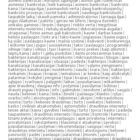
asmens bankrotas
|
europos sąjungoje
|
asmuo gali
|
bankrotas
asmeniui
|
bankrotas
|
kiek kainuoja
|
asmens bankrotas
|
bankroto
kaina
|
tarnauja ilgai
|
pasinaudoti verta
|
daug bankrutuojančių
|
bankroto procesas
|
norint bankrutuoti
|
naudinga bankrutuoti
|
taupykite laiką
|
skaudi pamoka
|
administratorius
|
tarnauja ilgai
|
pigus išlaikymas
|
patirtis
|
geriau nei šiferis
|
lengva išsirinkti
|
unikalus gaminys
|
čerpės
|
dangos
|
rinktis verta
|
megztiniai
internetu moterims
|
riebalų skaidymui
|
dekoratyviniai augalai
|
straipsniai
|
fizinis asmuo gali bakrutuoti
|
kaune
|
darbas kaune
|
keitėsi paslaugos
|
toks yra
|
taksi kaune
|
pigiausias
|
kaune pigus
|
ką siūlo
|
paslaugos kaune
|
mažoji sostinė
|
išsikviesti
|
konkurencija
|
ieškome taxi
|
pigus
|
susisiekimas
|
taksi
|
paslaugos
|
programėlė
|
vilniuje
|
taksi
|
vilnius
|
taxi
|
kainos
|
švaros prekės
|
kaip atkimsti
|
laiptų kaina
|
auto1
|
gėlių puokštės
|
dantu protezavimas kaina
|
bakterijos kanalizacijai
|
nuotekoms
|
mikroautobusu
|
blogas
|
apie
bakterijas
|
kanalizacijai
|
situacija
|
padeda
|
bakterijos
|
bakterijos
kanalizacijai
|
kanalizacijai
|
bakterijos
|
bio
|
valymo įrenginiams
|
bakterijos kanalizacijai
|
nuotekoms
|
nauda
|
švara
|
bio
|
bakterijos
|
renkamės
|
kvapas
|
kvapas
|
nemalonus
|
ar kenkia
|
kaip atsikratyti
|
patarimai
|
kokybė
|
įrenginiai
|
tipai
|
kvapas
|
patarimai
|
siūlo
|
sąlygos
|
svarbiausi
|
palyginti
|
laikas
|
populiariausi
|
ieškantiems
|
apie draudimą
|
daugiau info
|
požymiai
|
pasiūlymai
|
būtinas
|
drausti pigiau
|
būtinas
|
info
|
galimybės
|
nesidomi
|
atšilus
|
saugūs
|
nauda
|
kelionei
|
kaina
|
tinka
|
žinutė
|
paslauga
|
klaidos
|
ryšys
|
svarbu
|
info
|
atostogoms
|
talpinimas
|
akcijos
|
mikroautobusu
nuoma
|
turto
|
kelionės draudimas
|
turto
|
sveikatos
|
kelionės
|
kasko
|
civilinės atsakomybės
|
automobilio
|
draudimas internetu
|
teisės aktai
|
kaina
|
gyvybės
|
kelionių
|
turto
|
tpvca
|
kasko
|
padeda
taupantiems
|
draudimas internetu
|
bausmės
|
kontrolė
|
kameros
|
tiriami įvykiai
|
privalomos paslaugos
|
apie privalomą
|
internetu
|
privalomasis
|
vykstantiems
|
klausimai ir atsakymai
|
sąvokos
|
populiariausias
|
požymiai
|
rekomendacija
|
saugoja
|
verta
|
draudimas internetu
|
internetu
|
išsirinkti
|
atostogoms
|
kelionei
|
pasiruošti
|
padės
|
paslauga
|
patarimai
|
žmonės
|
sąvokos
|
savanoriškas
|
brangios
|
paprasta
|
draudimo naujienos
|
draudimas