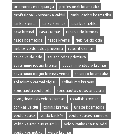
priemones nuo spuogu
profesionali kosmetika
profesionali kosmetika veidui
ranku darbo kosmetika
ranku kremai
ranku kremas
rasa kosmetika
rasa kremai
rasa kremas
rasa veido kremas
rasos kosmetika
rasos kremai
riebi veido oda
riebios veido odos prieziura
ruboril kremas
sausa veido oda
sausos odos prieziura
savaiminio idegio kremai
savaiminio idegio kremas
savaiminio idegio kremas veidui
shiseido kosmetika
soliariumo kremai pigiau
soliariumo kremas
spuoguota veido oda
spuoguotos odos prieziura
stangrinamasis veido kremas
tonalinis kremas
tonikas veidui
toninis kremas
uriage kosmetika
veido kauke
veido kaukės
veido kaukes namuose
veido kaukes nuo rauksliu
veido kaukes sausai odai
veido kosmetika
veido kremai