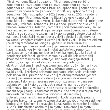
filtrai
|
vandens filtrai
|
aquaphor filtrai
|
aquaphor ro-101s
|
aquaphor ro-202s
|
aquaphor ro-102s
|
aquaphor ro-202s
|
aquaphor ro-206s
|
vandens filtrai
|
aquaphor s800
|
aquaphor s550
|
geriamo vandens filtrai
|
aquaphor s1000
|
aquaphor ro 101s
|
aquaphor 102s
|
aquaphor ro 202s
|
aquaphor ro 206s
|
vandens
minkstinimo filtrai
|
nugeležinimo filtrai
|
pelesio kvapa galima
panaikinti
|
priemone nuo voru
|
lauko kubilai pardavimui
|
priemonė
nuo vorų
|
telefonų remontas
|
kas yra seo
|
priemone nuo voru
|
telefonų remontas
|
telefonų remontas
|
priemonė nuo vorų
|
lauko
kubilai pardavimui
|
seo straipsniu talpinimas
|
geriausias pelėsio
valiklis
|
seo straipsniu talpinimas
|
kaip isvengti pelesio atsiradimo
namuose
|
kaip išsirinkti geriausią valiklį pelėsiui
|
puiki dovana
vaikams
|
smagiam žaidimui kieme
|
aikštelės vaikų laiko praleidimui
|
telefonų remontas naudingas
|
geriausias kaciu kraikas
|
dazniausiai gendantys telefonai
|
geriausias maistas sterilizuotoms
katėms
|
padangų žymėjimas
|
mobiliųjų telefonų remontas
|
sterilizuotoms katėms geriausias
|
kiek kainuoja kubilai
|
dažnai
gendantys telefonai
|
geriausias vonios valiklis
|
elektromobiliu
ikrovimo stoteliu pletra lietuvoje
|
lietuvoje daugeja stoteliu
|
padangų žymėjimas reikalingas
|
vasarinės padangos
elektromobiliams
|
naudingas žieminių padangų žymėjimas
|
kuo
naudingas remontas
|
mobiliųjų telefonų remontas
|
geriausias
valiklis peliui
|
efektyvi priemone nuo voru
|
efektyviai veikiantis
pelėsio valiklis
|
priemonė nuo vorų
|
telefonų remontas
|
josera
classic
|
geriausias pelesio valiklis
|
kas yra seo straipsniai
|
seo
straipsniu talpinimas
|
isorinis seo optimizavimas
|
vidinis seo
optimizavimas
|
kaip optimizuoti svetaine
|
namu apyvokos
reikmenys
|
buitis
|
vaikams
|
seo straipsniu talpinimas
|
bakterijos
kanalizacijai
|
saugus zaidimas vaikams
|
seo straipsniu talpinimas
|
nuo kada ziemines
|
siltnamiai stipruolis atsiliepimai
|
polikarbonatiniai šiltnamiai stipruolis
|
kodel atsiranda pelesis
|
listerijos bakterija
|
zieminio langu skyscio savybes
|
vaiku zaidimui
|
bioloģiskie risinājumi
|
geriausios kanalizacijos bakterijos
|
adblue
skystis
|
buhalterine apskaita
|
saldytuvu rankenos
|
saldytuvu