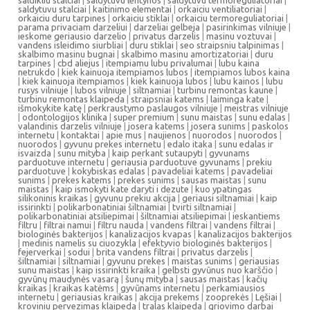
saldikliu stalciai
|
saldytuvu lentynos
|
saldytuvu termoreguliatoriai
|
saldytuvu stalciai
|
kaitinimo elementai
|
orkaiciu ventiliatoriai
|
orkaiciu duru tarpines
|
orkaiciu stiklai
|
orkaiciu termoreguliatoriai
|
parama privaciam darzeliui
|
darzeliai gelbeja
|
pasirinkimas vilniuje
|
ieskome geriausio darzelio
|
privatus darzelis
|
masinu voztuvai
|
vandens isleidimo siurbliai
|
duru stiklai
|
seo straipsniu talpinimas
|
skalbimo masinu bugnai
|
skalbimo masinu amortizatoriai
|
duru
tarpines
|
cbd aliejus
|
itempiamu lubu privalumai
|
lubu kaina
netrukdo
|
kiek kainuoja itempiamos lubos
|
itempiamos lubos kaina
|
kiek kainuoja itempiamos
|
kiek kainuoja lubos
|
lubu kainos
|
lubu
rusys vilniuje
|
lubos vilniuje
|
siltnamiai
|
turbinu remontas kaune
|
turbinu remontas klaipeda
|
straipsniai katems
|
laiminga kate
|
išmokykite katę
|
perkraustymo paslaugos vilniuje
|
meistras vilniuje
|
odontologijos klinika
|
super premium
|
sunu maistas
|
sunu edalas
|
valandinis darzelis vilniuje
|
josera katems
|
josera sunims
|
paskolos
internetu
|
kontaktai
|
apie mus
|
naujienos
|
nuorodos
|
nuorodos
|
nuorodos
|
gyvunu prekes internetu
|
edalo itaka
|
sunu edalas ir
isvaizda
|
sunu mityba
|
kaip perkant sutaupyti
|
gyvunams
parduotuve internetu
|
geriausia parduotuve gyvunams
|
prekiu
parduotuve
|
kokybiskas edalas
|
pavadeliai katems
|
pavadeliai
sunims
|
prekes katems
|
prekes sunims
|
sausas maistas
|
sunu
maistas
|
kaip ismokyti kate daryti i dezute
|
kuo ypatingas
silikoninis kraikas
|
gyvunu prekiu akcija
|
geriausi siltnamiai
|
kaip
issirinkti
|
polikarbonatiniai šiltnamiai
|
tvirti siltnamiai
|
polikarbonatiniai atsiliepimai
|
šiltnamiai atsiliepimai
|
ieskantiems
filtru
|
filtrai namui
|
filtru nauda
|
vandens filtrai
|
vandens filtrai
|
biologinės bakterijos
|
kanalizacijos kvapas
|
kanalizacijos bakterijos
|
medinis namelis su ciuozykla
|
efektyvio biologinės bakterijos
|
fejerverkai
|
sodui
|
brita vandens filtrai
|
privatus darzelis
|
šiltnamiai
|
siltnamiai
|
gyvunu prekes
|
maistas sunims
|
geriausias
sunu maistas
|
kaip issirinkti kraika
|
gelbsti gyvūnus nuo karščio
|
gyvūnų maudynės vasarą
|
šunų mityba
|
sausas maistas
|
kačių
kraikas
|
kraikas katėms
|
gyvūnams internetu
|
perkamiausios
internetu
|
geriausias kraikas
|
akcija prekems
|
zooprekės
|
Lęšiai
|
kroviniu pervezimas klaipeda
|
tralas klaipeda
|
griovimo darbai