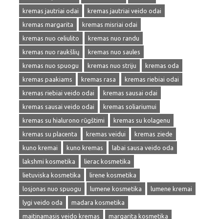
kremas jautriai odai
kremas jautriai veido odai
kremas margarita
kremas misriai odai
kremas nuo celiulito
kremas nuo randu
kremas nuo raukšlių
kremas nuo saules
kremas nuo spuogu
kremas nuo striju
kremas oda
kremas paakiams
kremas rasa
kremas riebiai odai
kremas riebiai veido odai
kremas sausai odai
kremas sausai veido odai
kremas soliariumui
kremas su hialurono rūgštimi
kremas su kolagenu
kremas su placenta
kremas veidui
kremas ziede
kuno kremai
kuno kremas
labai sausa veido oda
lakshmi kosmetika
lierac kosmetika
lietuviska kosmetika
lirene kosmetika
losjonas nuo spuogu
lumene kosmetika
lumene kremai
lygi veido oda
madara kosmetika
maitinamasis veido kremas
margarita kosmetika