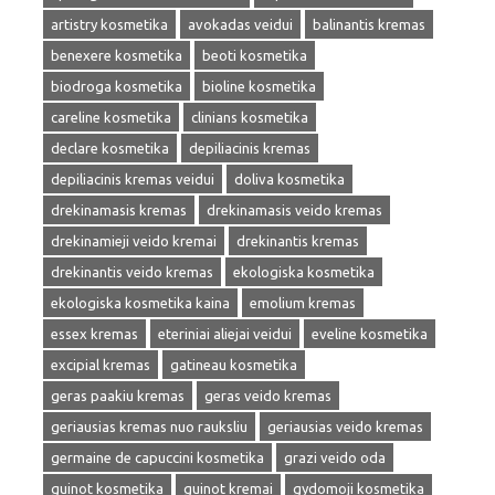
artistry kosmetika
avokadas veidui
balinantis kremas
benexere kosmetika
beoti kosmetika
biodroga kosmetika
bioline kosmetika
careline kosmetika
clinians kosmetika
declare kosmetika
depiliacinis kremas
depiliacinis kremas veidui
doliva kosmetika
drekinamasis kremas
drekinamasis veido kremas
drekinamieji veido kremai
drekinantis kremas
drekinantis veido kremas
ekologiska kosmetika
ekologiska kosmetika kaina
emolium kremas
essex kremas
eteriniai aliejai veidui
eveline kosmetika
excipial kremas
gatineau kosmetika
geras paakiu kremas
geras veido kremas
geriausias kremas nuo rauksliu
geriausias veido kremas
germaine de capuccini kosmetika
grazi veido oda
guinot kosmetika
guinot kremai
gydomoji kosmetika