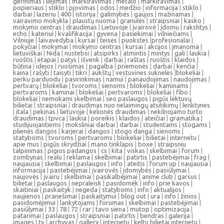
gerinimas
|
liejimas
|
markiravimas
|
metalo
|
markiravimas
|
popieriaus
|
stiklo
|
pjovimas
|
odos
|
medžio
|
informacija
|
stiklo
|
darbai
|
lazeriu
|
400
|
istorija
|
galimybės
|
gaujos
|
mažinamas
|
vairavimo mokykla
|
plaustų nuoma
|
granulės
|
straipsniai
|
kasko
|
mokymo centras
|
draudimas
|
Lietuvoje
|
įvairovė
|
įdomu
|
rakshtys
|
echo
|
kateriui
|
kvalifikacija
|
gyvena
|
pasiekimai
|
vilniečiams
|
Vilniuje
|
laivavedyba
|
kursai
|
teisės
|
puokstes
|
profesionalai
|
pokyčiai
|
mokymai
|
mokymo centras
|
kursai
|
akcijos
|
įmanoma
|
lietuviškai
|
Nida
|
nustebsi
|
atsipirks
|
atmintis
|
mintys
|
gali
|
laukia
|
ruoštis
|
etapai
|
patys
|
išvenk
|
darbai
|
raštas
|
ruoštis
|
klaidos
|
būtina
|
idejos
|
ruošimas
|
pagalba
|
priemonės
|
darbai
|
kenčia
|
kaina
|
rašyti
|
taisyti
|
tikri
|
aukštų
|
vestuvines sukneles
|
blokeliai
|
perku parduodu
|
pasirinkimas
|
namui
|
panaudojimas
|
naudojimas
|
pertvarų
|
blokeliai
|
tvoroms
|
sienoms
|
blokeliai
|
kaminams
|
pertvaroms
|
kaminai
|
blokeliai
|
pertvaroms
|
blokeliai
|
fibo
|
blokeliai
|
nemokami skelbimai
|
seo paslaugos
|
pigūs lėktuvų
bilietai
|
straipsniai
|
draudimas nuo nelaimingų atsitikimų
|
lenktynes
|
itala
|
pekinas
|
lietuvoje
|
kelionės draudimas
|
nekilnojamo turto
draudimas
|
tpvca
|
laukia
|
poreikis
|
klaidos
|
ateičiai
|
gramatika
|
studijuojantiems
|
moksliniai darbai
|
darbai
|
studentams
|
stogams
|
plienės dangos
|
karjerai
|
dangos
|
stogo danga
|
sienoms
|
statyboms
|
tvoroms
|
pertvaroms
|
blokeliai
|
bilietai
|
internetu
|
apie mus
|
pigūs skrydžiai
|
mano tinklapis
|
boxe
|
straipsniu
talpinimas
|
pigios padangos
|
cs
|
kita
|
viskas
|
skelbimai
|
forum
|
zombynas
|
realu
|
reklama
|
skelbimai
|
patirtis
|
pastebėjimai
|
frag
|
naujausia
|
skelbimai
|
paslaugos
|
info
|
ateitis
|
forum up
|
naujausia
|
informacija
|
pastebėjimai
|
įvairovės
|
įdomybės
|
pasiūlymai
|
naujovės
|
įvairu
|
skelbimai
|
pasikalbėjimai
|
anime club
|
garsus
|
bilietai
|
paslaugos
|
nepraleisk
|
pasidomėk
|
info
|
prie kavos
|
skaitiniai
|
paskaityk
|
negeda
|
statyboms
|
info
|
aktualijos
|
naujienos
|
pranešimai
|
paskaitymui
|
blog out
|
ura
|
info
|
žinios
|
pasidomėjimui
|
lankytojams
|
forumas
|
skelbimai
|
pastebėjimai
|
pasiūlymai
|
33
|
78
|
72
|
rar
|
tavo siena
|
mutop
|
optimizacija
|
patarimai
|
paslaugos
|
straipsniai
|
patirtis
|
bendras
|
galerija
|
images
|
tv
|
archyvas
|
gallery
|
internetu
|
keltu bilietai internetu
|