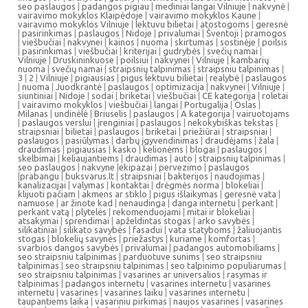
seo paslaugos
|
padangos pigiau
|
mediniai langai Vilniuje
|
nakvynė
|
vairavimo mokyklos Klaipėdoje
|
vairavimo mokyklos Kaune
|
vairavimo mokyklos Vilniuje
|
lektuvu bilietai
|
atostogoms
|
geresnė
|
pasirinkimas
|
paslaugos
|
Nidoje
|
privalumai
|
Šventoji
|
pramogos
|
viešbučiai
|
nakvynei
|
kainos
|
nuoma
|
skirtumas
|
sostinėje
|
poilsis
|
pasirinkimas
|
viešbučiai
|
kriterijai
|
gudrybės
|
svečių namai
|
Vilniuje
|
Druskininkuose
|
poilsiui
|
nakvynei
|
Vilniuje
|
kambarių
nuoma
|
svečių namai
|
straipsnių talpinimas
|
straipsniu talpinimas
|
3
|
2
|
Vilniuje
|
pigiausias
|
pigus lektuvu bilietai
|
realybė
|
paslaugos
|
nuoma
|
Juodkrantė
|
paslaugos
|
optimizacija
|
nakvynei
|
Vilniuje
|
siuntiniai
|
Nidoje
|
sodai
|
briketai
|
viešbučiai
|
CE kategorija
|
roletai
|
vairavimo mokyklos
|
viešbučiai
|
langai
|
Portugalija
|
Oslas
|
Milanas
|
undinėlė
|
Briuselis
|
paslaugos
|
A kategorija
|
vairuotojams
|
paslaugos verslui
|
įrenginiai
|
paslaugos
|
nekokybiškas tekstas
|
straipsniai
|
bilietai
|
paslaugos
|
briketai
|
priežiūrai
|
straipsniai
|
paslaugos
|
pasiūlymas
|
darbų įgyvendinimas
|
draudėjams
|
žala
|
draudimas
|
pigiausias
|
kasko
|
kelionėms
|
blogai
|
paslaugos
|
skelbimai
|
keliaujantiems
|
draudimas
|
auto
|
straipsnių talpinimas
|
seo paslaugos
|
nakvyne
|
ekipazai
|
pervezimo
|
paslaugos
|
prabangu
|
buksvarus.lt
|
straipsniai
|
bakterijos
|
naudojimas
|
kanalizacijai
|
valymas
|
kontaktai
|
drėgmės norma
|
blokeliai
|
klijuoti pačiam
|
akmens ar stiklo
|
pigus išlaikymas
|
geresnė vata
|
namuose
|
ar žinote kad
|
nenaudinga
|
danga internetu
|
perkant
|
perkant vatą
|
plytelės
|
rekomenduojami
|
mitai ir blokeliai
|
atsakymai
|
sprendimai
|
apželdintas stogas
|
arko savybės
|
silikatiniai
|
silikato savybės
|
fasadui
|
vata statyboms
|
žaliuojantis
stogas
|
blokelių savynės
|
priežastys
|
kuriame
|
komfortas
|
svarbios dangos savybės
|
privalumai
|
padangos automobiliams
|
seo straipsniu talpinimas
|
parduotuve sunims
|
seo straipsniu
talpinimas
|
seo straipsniu talpinimas
|
seo talpinimo populiarumas
|
seo straipsniu talpinimas
|
vasarines ar universalios
|
rasymas ir
talpinimas
|
padangos internetu
|
vasarines internetu
|
vasarines
internetu
|
vasarines
|
vasarines laiku
|
vasarines internetu
|
taupantiems laika
|
vasariniu pirkimas
|
naujos vasarines
|
vasarines