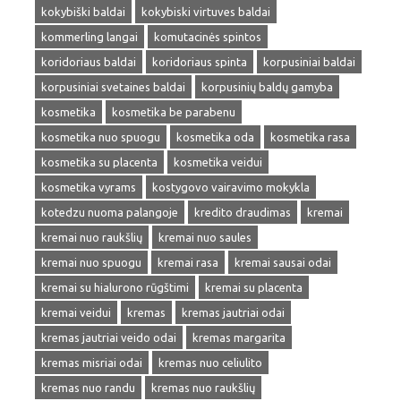
kokybiški baldai
kokybiski virtuves baldai
kommerling langai
komutacinės spintos
koridoriaus baldai
koridoriaus spinta
korpusiniai baldai
korpusiniai svetaines baldai
korpusinių baldų gamyba
kosmetika
kosmetika be parabenu
kosmetika nuo spuogu
kosmetika oda
kosmetika rasa
kosmetika su placenta
kosmetika veidui
kosmetika vyrams
kostygovo vairavimo mokykla
kotedzu nuoma palangoje
kredito draudimas
kremai
kremai nuo raukšlių
kremai nuo saules
kremai nuo spuogu
kremai rasa
kremai sausai odai
kremai su hialurono rūgštimi
kremai su placenta
kremai veidui
kremas
kremas jautriai odai
kremas jautriai veido odai
kremas margarita
kremas misriai odai
kremas nuo celiulito
kremas nuo randu
kremas nuo raukšlių