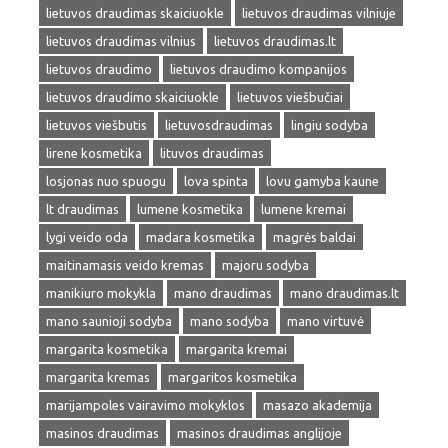
lietuvos draudimas skaiciuokle
lietuvos draudimas vilniuje
lietuvos draudimas vilnius
lietuvos draudimas.lt
lietuvos draudimo
lietuvos draudimo kompanijos
lietuvos draudimo skaiciuokle
lietuvos viešbučiai
lietuvos viešbutis
lietuvosdraudimas
lingiu sodyba
lirene kosmetika
lituvos draudimas
losjonas nuo spuogu
lova spinta
lovu gamyba kaune
lt draudimas
lumene kosmetika
lumene kremai
lygi veido oda
madara kosmetika
magrės baldai
maitinamasis veido kremas
majoru sodyba
manikiuro mokykla
mano draudimas
mano draudimas.lt
mano saunioji sodyba
mano sodyba
mano virtuvė
margarita kosmetika
margarita kremai
margarita kremas
margaritos kosmetika
marijampoles vairavimo mokyklos
masazo akademija
masinos draudimas
masinos draudimas anglijoje