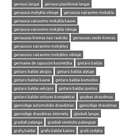
geriausi langai
geriausi plastikiniai langai
geriausia mokykla vilniuje
geriausia vairavimo mokykla
geriausia vairavimo mokykla kaune
geriausia vairavimo mokykla vilniuje
geriausias kremas nuo rauksliu
geriausias veido kremas
geriausios vairavimo mokyklos
geriausios vairavimo mokyklos vilniuje
germaine de capuccini kosmetika
gintaro baldai
gintaro baldai akcijos
gintaro baldai alytuje
gintaro baldai kaune
gintaro baldai komodos
gintaro baldai sekcijos
gintaro baldai spintos
gintaro baldai virtuves komplektai
givybes draudimas
gjensidige automobilio draudimas
gjensidige draudimas
gjensidige draudimas internetu
glaskek langai
gradiali palanga
gradiali viesbutis palangoje
grafų baldai
grafu baldai kainos
graži sodyba