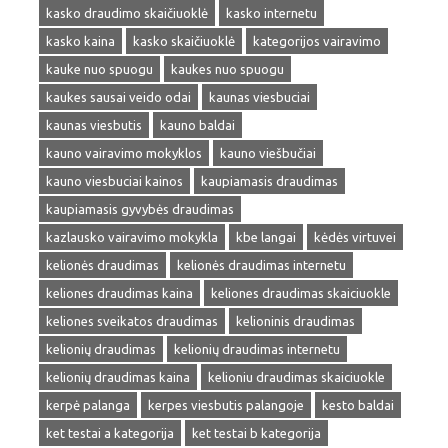
kasko draudimo skaičiuoklė
kasko internetu
kasko kaina
kasko skaičiuoklė
kategorijos vairavimo
kauke nuo spuogu
kaukes nuo spuogu
kaukes sausai veido odai
kaunas viesbuciai
kaunas viesbutis
kauno baldai
kauno vairavimo mokyklos
kauno viešbučiai
kauno viesbuciai kainos
kaupiamasis draudimas
kaupiamasis gyvybės draudimas
kazlausko vairavimo mokykla
kbe langai
kėdės virtuvei
kelionės draudimas
kelionės draudimas internetu
keliones draudimas kaina
keliones draudimas skaiciuokle
keliones sveikatos draudimas
kelioninis draudimas
kelionių draudimas
kelionių draudimas internetu
kelionių draudimas kaina
kelioniu draudimas skaiciuokle
kerpė palanga
kerpes viesbutis palangoje
kesto baldai
ket testai a kategorija
ket testai b kategorija