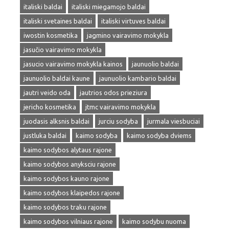
italiski baldai
italiski miegamojo baldai
italiski svetaines baldai
italiski virtuves baldai
iwostin kosmetika
jagmino vairavimo mokykla
jasučio vairavimo mokykla
jasucio vairavimo mokykla kainos
jaunuolio baldai
jaunuolio baldai kaune
jaunuolio kambario baldai
jautri veido oda
jautrios odos prieziura
jericho kosmetika
jtmc vairavimo mokykla
juodasis alksnis baldai
jurciu sodyba
jurmala viesbuciai
justluka baldai
kaimo sodyba
kaimo sodyba dviems
kaimo sodybos alytaus rajone
kaimo sodybos anyksciu rajone
kaimo sodybos kauno rajone
kaimo sodybos klaipedos rajone
kaimo sodybos traku rajone
kaimo sodybos vilniaus rajone
kaimo sodybu nuoma