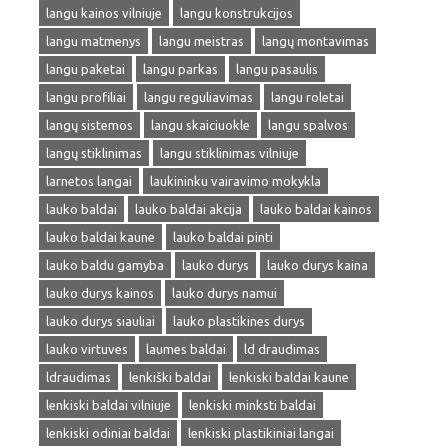
langu kainos vilniuje
langu konstrukcijos
langu matmenys
langu meistras
langų montavimas
langu paketai
langu parkas
langu pasaulis
langu profiliai
langu reguliavimas
langu roletai
langų sistemos
langu skaiciuokle
langu spalvos
langų stiklinimas
langu stiklinimas vilniuje
larnetos langai
laukininku vairavimo mokykla
lauko baldai
lauko baldai akcija
lauko baldai kainos
lauko baldai kaune
lauko baldai pinti
lauko baldu gamyba
lauko durys
lauko durys kaina
lauko durys kainos
lauko durys namui
lauko durys siauliai
lauko plastikines durys
lauko virtuves
laumes baldai
ld draudimas
ldraudimas
lenkiški baldai
lenkiski baldai kaune
lenkiski baldai vilniuje
lenkiski minksti baldai
lenkiski odiniai baldai
lenkiski plastikiniai langai