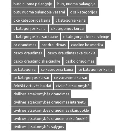
buto nuoma palangoje
butų nuoma palangoje
butu nuoma palangoje vasarai
c ce kategorijos
c ce kategorijos kaina
c kategorija kaina
c kategorijos kaina
c kategorijos kursai
c kategorijos kursai kaune
c kategorijos kursai vilniuje
ca draudimas
car draudimas
careline kosmetika
casco draudimas
casco draudimas skaiciuokle
casco draudimo skaiciuokle
casko draudimas
ce kategorija
ce kategorija kaina
ce kategorijos kaina
ce kategorijos kursai
ce vairavimo kursai
čekiški virtuvės baldai
civilinė atsakomybė
civilinės atsakomybės draudimas
civilinės atsakomybės draudimas internetu
civilines atsakomybes draudimas skaiciuokle
civilinės atsakomybės draudimo skaičiuoklė
civilinės atsakomybės sąlygos