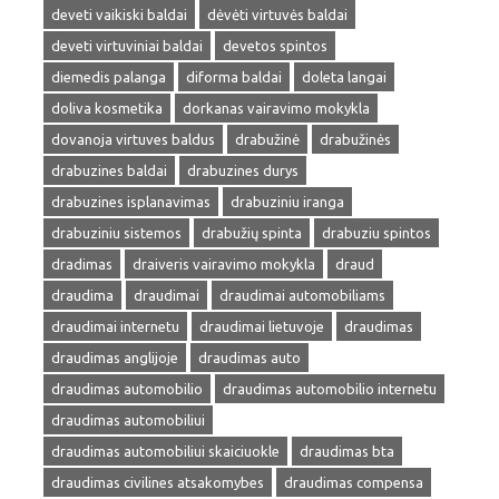
deveti vaikiski baldai
dėvėti virtuvės baldai
deveti virtuviniai baldai
devetos spintos
diemedis palanga
diforma baldai
doleta langai
doliva kosmetika
dorkanas vairavimo mokykla
dovanoja virtuves baldus
drabužinė
drabužinės
drabuzines baldai
drabuzines durys
drabuzines isplanavimas
drabuziniu iranga
drabuziniu sistemos
drabužių spinta
drabuziu spintos
dradimas
draiveris vairavimo mokykla
draud
draudima
draudimai
draudimai automobiliams
draudimai internetu
draudimai lietuvoje
draudimas
draudimas anglijoje
draudimas auto
draudimas automobilio
draudimas automobilio internetu
draudimas automobiliui
draudimas automobiliui skaiciuokle
draudimas bta
draudimas civilines atsakomybes
draudimas compensa