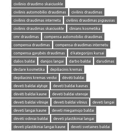
civilinio draudimo skaiciuokle
civilinis automobilio draudimas
civilinis draudimas
civilinis draudimas internetu
civilinis draudimas pigiausias
civilinis draudimas skaiciuokle
clinians kosmetika
cmr draudimas
compensa automobilio draudimas
compensa draudimas
compensa draudimas internetu
compensa gyvybės draudimas
d kategorijos kursai
dalios baldai
danijos langai
darbo baldai
darudimas
declare kosmetika
depiliacinis kremas
depiliacinis kremas veidui
dėvėti baldai
deveti baldai alytuje
deveti baldai kaunas
dėvėti baldai kaune
deveti baldai utenoje
deveti baldai vilniuje
deveti baldai vilnius
deveti langai
deveti langai kaune
deveti miegamojo baldai
dėvėti odiniai baldai
deveti plastikiniai langai
deveti plastikiniai langai kaune
deveti svetaines baldai