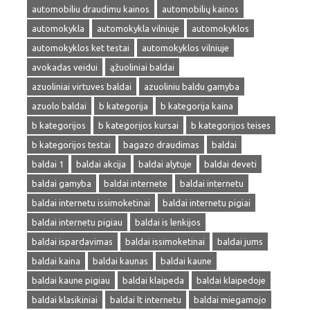
automobiliu draudimu kainos
automobilių kainos
automokykla
automokykla vilniuje
automokyklos
automokyklos ket testai
automokyklos vilniuje
avokadas veidui
ąžuoliniai baldai
azuoliniai virtuves baldai
azuoliniu baldu gamyba
azuolo baldai
b kategorija
b kategorija kaina
b kategorijos
b kategorijos kursai
b kategorijos teises
b kategorijos testai
bagazo draudimas
baldai
baldai 1
baldai akcija
baldai alytuje
baldai deveti
baldai gamyba
baldai internete
baldai internetu
baldai internetu issimoketinai
baldai internetu pigiai
baldai internetu pigiau
baldai is lenkijos
baldai ispardavimas
baldai issimoketinai
baldai jums
baldai kaina
baldai kaunas
baldai kaune
baldai kaune pigiau
baldai klaipeda
baldai klaipedoje
baldai klasikiniai
baldai lt internetu
baldai miegamojo