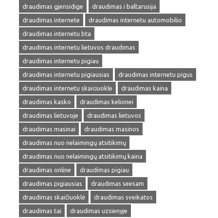
draudimas gjensidige
draudimas i baltarusija
draudimas internete
draudimas internetu automobilio
draudimas internetu bta
draudimas internetu lietuvos draudimas
draudimas internetu pigiau
draudimas internetu pigiausias
draudimas internetu pigus
draudimas internetu skaiciuokle
draudimas kaina
draudimas kasko
draudimas kelionei
draudimas lietuvoje
draudimas lietuvos
draudimas masinai
draudimas masinos
draudimas nuo nelaimingų atsitikimų
draudimas nuo nelaimingų atsitikimų kaina
draudimas online
draudimas pigiau
draudimas pigiausias
draudimas seesam
draudimas skaičiuoklė
draudimas sveikatos
draudimas tai
draudimas uzsienyje