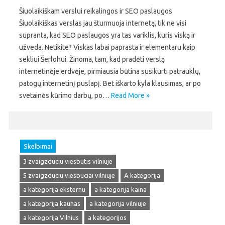
Šiuolaikiškam verslui reikalingos ir SEO paslaugos
Šiuolaikiškas verslas jau šturmuoja internetą, tik ne visi
supranta, kad SEO paslaugos yra tas variklis, kuris viską ir
užveda. Netikite? Viskas labai paprasta ir elementaru kaip
sekliui Šerlohui. Žinoma, tam, kad pradėti verslą
internetinėje erdvėje, pirmiausia būtina susikurti patrauklų,
patogų internetinį puslapį. Bet iškarto kyla klausimas, ar po
svetainės kūrimo darbų, po…
Read More »
Skelbimai
3 zvaigzduciu viesbutis vilniuje
5 zvaigzduciu viesbuciai vilniuje
A kategorija
a kategorija eksternu
a kategorija kaina
a kategorija kaunas
a kategorija vilniuje
a kategorija Vilnius
a kategorijos