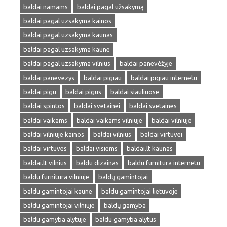
baldai namams
baldai pagal užsakymą
baldai pagal uzsakyma kainos
baldai pagal uzsakyma kaunas
baldai pagal uzsakyma kaune
baldai pagal uzsakyma vilnius
baldai panevėžyje
baldai panevezys
baldai pigiau
baldai pigiau internetu
baldai pigu
baldai pigus
baldai siauliuose
baldai spintos
baldai svetainei
baldai svetaines
baldai vaikams
baldai vaikams vilniuje
baldai vilniuje
baldai vilniuje kainos
baldai vilnius
baldai virtuvei
baldai virtuves
baldai visiems
baldai.lt kaunas
baldai.lt vilnius
baldu dizainas
baldu furnitura internetu
baldu furnitura vilniuje
baldų gamintojai
baldu gamintojai kaune
baldu gamintojai lietuvoje
baldu gamintojai vilniuje
baldų gamyba
baldu gamyba alytuje
baldu gamyba alytus