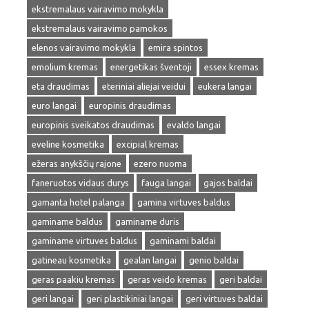
ekstremalaus vairavimo mokykla
ekstremalaus vairavimo pamokos
elenos vairavimo mokykla
emira spintos
emolium kremas
energetikas šventoji
essex kremas
eta draudimas
eteriniai aliejai veidui
eukera langai
euro langai
europinis draudimas
europinis sveikatos draudimas
evaldo langai
eveline kosmetika
excipial kremas
ežeras anykščių rajone
ezero nuoma
faneruotos vidaus durys
fauga langai
gajos baldai
gamanta hotel palanga
gamina virtuves baldus
gaminame baldus
gaminame duris
gaminame virtuves baldus
gaminami baldai
gatineau kosmetika
gealan langai
genio baldai
geras paakiu kremas
geras veido kremas
geri baldai
geri langai
geri plastikiniai langai
geri virtuves baldai