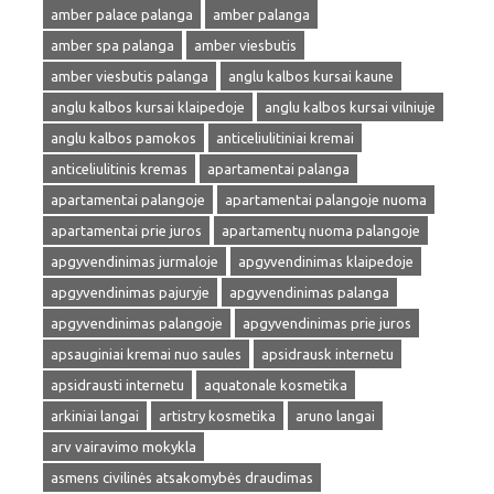
amber palace palanga
amber palanga
amber spa palanga
amber viesbutis
amber viesbutis palanga
anglu kalbos kursai kaune
anglu kalbos kursai klaipedoje
anglu kalbos kursai vilniuje
anglu kalbos pamokos
anticeliulitiniai kremai
anticeliulitinis kremas
apartamentai palanga
apartamentai palangoje
apartamentai palangoje nuoma
apartamentai prie juros
apartamentų nuoma palangoje
apgyvendinimas jurmaloje
apgyvendinimas klaipedoje
apgyvendinimas pajuryje
apgyvendinimas palanga
apgyvendinimas palangoje
apgyvendinimas prie juros
apsauginiai kremai nuo saules
apsidrausk internetu
apsidrausti internetu
aquatonale kosmetika
arkiniai langai
artistry kosmetika
aruno langai
arv vairavimo mokykla
asmens civilinės atsakomybės draudimas