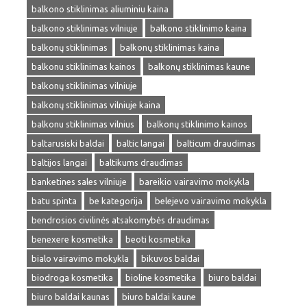
balkono stiklinimas aliuminiu kaina
balkono stiklinimas vilniuje
balkono stiklinimo kaina
balkonų stiklinimas
balkonų stiklinimas kaina
balkonu stiklinimas kainos
balkonų stiklinimas kaune
balkonų stiklinimas vilniuje
balkonų stiklinimas vilniuje kaina
balkonu stiklinimas vilnius
balkonų stiklinimo kainos
baltarusiski baldai
baltic langai
balticum draudimas
baltijos langai
baltikums draudimas
banketines sales vilniuje
bareikio vairavimo mokykla
batu spinta
be kategorija
belejevo vairavimo mokykla
bendrosios civilinės atsakomybės draudimas
benexere kosmetika
beoti kosmetika
bialo vairavimo mokykla
bikuvos baldai
biodroga kosmetika
bioline kosmetika
biuro baldai
biuro baldai kaunas
biuro baldai kaune