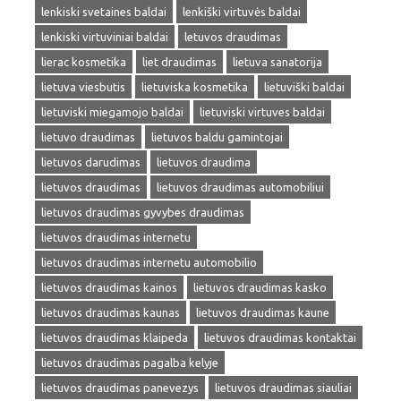
lenkiski svetaines baldai
lenkiški virtuvės baldai
lenkiski virtuviniai baldai
letuvos draudimas
lierac kosmetika
liet draudimas
lietuva sanatorija
lietuva viesbutis
lietuviska kosmetika
lietuviški baldai
lietuviski miegamojo baldai
lietuviski virtuves baldai
lietuvo draudimas
lietuvos baldu gamintojai
lietuvos darudimas
lietuvos draudima
lietuvos draudimas
lietuvos draudimas automobiliui
lietuvos draudimas gyvybes draudimas
lietuvos draudimas internetu
lietuvos draudimas internetu automobilio
lietuvos draudimas kainos
lietuvos draudimas kasko
lietuvos draudimas kaunas
lietuvos draudimas kaune
lietuvos draudimas klaipeda
lietuvos draudimas kontaktai
lietuvos draudimas pagalba kelyje
lietuvos draudimas panevezys
lietuvos draudimas siauliai