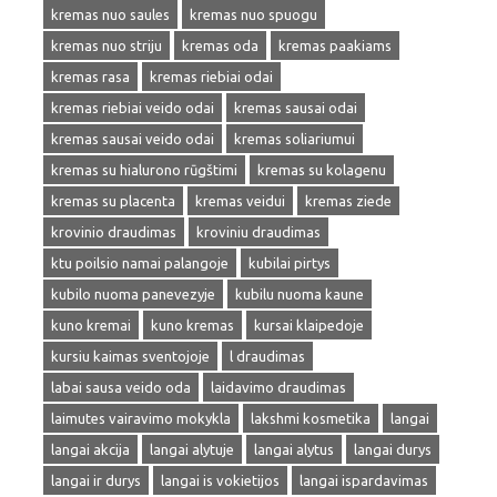
kremas nuo saules
kremas nuo spuogu
kremas nuo striju
kremas oda
kremas paakiams
kremas rasa
kremas riebiai odai
kremas riebiai veido odai
kremas sausai odai
kremas sausai veido odai
kremas soliariumui
kremas su hialurono rūgštimi
kremas su kolagenu
kremas su placenta
kremas veidui
kremas ziede
krovinio draudimas
kroviniu draudimas
ktu poilsio namai palangoje
kubilai pirtys
kubilo nuoma panevezyje
kubilu nuoma kaune
kuno kremai
kuno kremas
kursai klaipedoje
kursiu kaimas sventojoje
l draudimas
labai sausa veido oda
laidavimo draudimas
laimutes vairavimo mokykla
lakshmi kosmetika
langai
langai akcija
langai alytuje
langai alytus
langai durys
langai ir durys
langai is vokietijos
langai ispardavimas