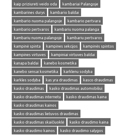
kaip priziureti veido oda
kambariai Palangoje
kambarines durys
kambario baldai
kambario nuoma palangoje
kambario pertvara
kambario pertvaros
kambariu nuoma palanga
kambariu nuoma palangoje
kambariu pertvaros
kampinė spinta
kampines sekcijos
kampinės spintos
kampines virtuves
kampiniai virtuves baldai
kanapa baldai
kanebo kosmetika
kanebo sensai kosmetika
karklenu sodyba
karkles sodyba
kas yra draudimas
kasco draudimas
kasko draudimas
kasko draudimas automobiliui
kasko draudimas internetu
kasko draudimas kaina
kasko draudimas kainos
kasko draudimas lietuvos draudimas
kasko draudimas skaičiuoklė
kasko draudimo kaina
kasko draudimo kainos
kasko draudimo salygos