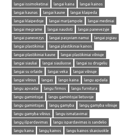
langai issimoketinai
langai kaina
langai kainos
langai kaunas
langai kaune
langai klaipeda
langai klaipedoje
langai marijampole
langai mediniai
langai megrame
langai naudoti
langai panevezyje
langai panevezys
langai pasyviam namui
langai pigiau
langai plastikiniai
langai plastikiniai kainos
langai plastikiniai kaune
langai plastikiniai vilniuje
langai siauliai
langai siauliuose
langai su drugeliu
langai su orlaide
langai veka
langai vilniuje
langai vilnius
langas
lango kaina
langu apdaila
langu apvadai
langu firmos
langu furnitura
langu gamintojai
langu gamintojai lietuvoje
langu gamintojas
langų gamyba
langų gamyba vilniuje
langu gamyba vilnius
langu ismatavimai
langų išpardavimas
langu ispardavimas is sandelio
langu kaina
langų kainos
langu kainos skaiciuokle