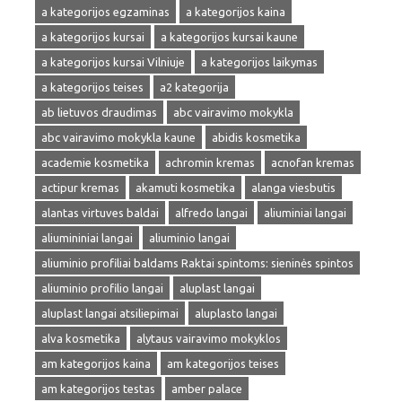
a kategorijos egzaminas
a kategorijos kaina
a kategorijos kursai
a kategorijos kursai kaune
a kategorijos kursai Vilniuje
a kategorijos laikymas
a kategorijos teises
a2 kategorija
ab lietuvos draudimas
abc vairavimo mokykla
abc vairavimo mokykla kaune
abidis kosmetika
academie kosmetika
achromin kremas
acnofan kremas
actipur kremas
akamuti kosmetika
alanga viesbutis
alantas virtuves baldai
alfredo langai
aliuminiai langai
aliumininiai langai
aliuminio langai
aliuminio profiliai baldams Raktai spintoms: sieninės spintos
aliuminio profilio langai
aluplast langai
aluplast langai atsiliepimai
aluplasto langai
alva kosmetika
alytaus vairavimo mokyklos
am kategorijos kaina
am kategorijos teises
am kategorijos testas
amber palace