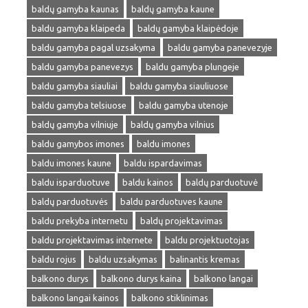
baldų gamyba kaunas
baldų gamyba kaune
baldu gamyba klaipeda
baldų gamyba klaipėdoje
baldu gamyba pagal uzsakyma
baldu gamyba panevezyje
baldu gamyba panevezys
baldu gamyba plungeje
baldu gamyba siauliai
baldu gamyba siauliuose
baldu gamyba telsiuose
baldu gamyba utenoje
baldų gamyba vilniuje
baldų gamyba vilnius
baldu gamybos imones
baldu imones
baldu imones kaune
baldu ispardavimas
baldu isparduotuve
baldu kainos
baldų parduotuvė
baldų parduotuvės
baldu parduotuves kaune
baldu prekyba internetu
baldų projektavimas
baldu projektavimas internete
baldu projektuotojas
baldu rojus
baldu uzsakymas
balinantis kremas
balkono durys
balkono durys kaina
balkono langai
balkono langai kainos
balkono stiklinimas