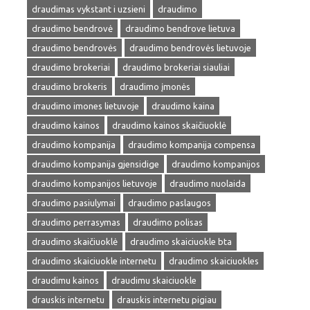
draudimas vykstant i uzsieni
draudimo
draudimo bendrovė
draudimo bendrove lietuva
draudimo bendrovės
draudimo bendrovės lietuvoje
draudimo brokeriai
draudimo brokeriai siauliai
draudimo brokeris
draudimo įmonės
draudimo imones lietuvoje
draudimo kaina
draudimo kainos
draudimo kainos skaičiuoklė
draudimo kompanija
draudimo kompanija compensa
draudimo kompanija gjensidige
draudimo kompanijos
draudimo kompanijos lietuvoje
draudimo nuolaida
draudimo pasiulymai
draudimo paslaugos
draudimo perrasymas
draudimo polisas
draudimo skaičiuoklė
draudimo skaiciuokle bta
draudimo skaiciuokle internetu
draudimo skaiciuokles
draudimu kainos
draudimu skaiciuokle
drauskis internetu
drauskis internetu pigiau