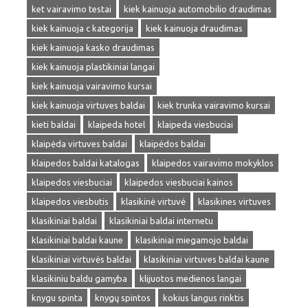
ket vairavimo testai
kiek kainuoja automobilio draudimas
kiek kainuoja c kategorija
kiek kainuoja draudimas
kiek kainuoja kasko draudimas
kiek kainuoja plastikiniai langai
kiek kainuoja vairavimo kursai
kiek kainuoja virtuves baldai
kiek trunka vairavimo kursai
kieti baldai
klaipeda hotel
klaipeda viesbuciai
klaipėda virtuves baldai
klaipėdos baldai
klaipedos baldai katalogas
klaipedos vairavimo mokyklos
klaipedos viesbuciai
klaipedos viesbuciai kainos
klaipedos viesbutis
klasikinė virtuvė
klasikines virtuves
klasikiniai baldai
klasikiniai baldai internetu
klasikiniai baldai kaune
klasikiniai miegamojo baldai
klasikiniai virtuvės baldai
klasikiniai virtuves baldai kaune
klasikiniu baldu gamyba
klijuotos medienos langai
knygu spinta
knygų spintos
kokius langus rinktis