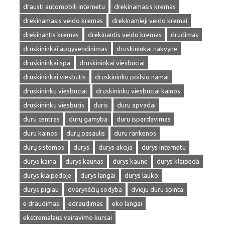
drausti automobili internetu
drekinamasis kremas
drekinamasis veido kremas
drekinamieji veido kremai
drekinantis kremas
drekinantis veido kremas
drudimas
druskininkai apgyvendinimas
druskininkai nakvyne
druskininkai spa
druskininkai viesbuciai
druskininkai viesbutis
druskininku poilsio namai
druskininku viesbuciai
druskininku viesbuciai kainos
druskininku viesbutis
duris
duru apvadai
duru centras
durų gamyba
duru ispardavimas
duru kainos
durų pasaulis
duru rankenos
durų sistemos
durys
durys akcija
durys internetu
durys kaina
durys kaunas
durys kaune
durys klaipeda
durys klaipedoje
durys langai
durys lauko
durys pigiau
dvarykščių sodyba
dvieju duru spinta
e draudimas
edraudimas
eko langai
ekstremalaus vairavimo kursai