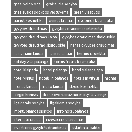
grazi veido oda
gražiausia sodyba
graziausios sodybos vestuvems
green viesbutis
guinot kosmetika
guinot kremai
gydomoji kosmetika
gyvybės draudimas
gyvybes draudimas internetu
gyvybes draudimas kaina
gyvybes draudimas skaiciuokle
gyvybes draudimo skaiciuokle
hansa gyvybės draudimas
heinzmann langai
hermio langai
hermio projektai
holiday villa palanga
hortus fratris kosmetika
hotel klaipeda
hotel palanga
hotel palanga spa
hotel vilnius
hotels in palanga
hotels in vilnius
hronas
hronas langai
hrono langai
idegio kosmetika
idegio kremas
ikonikovo vairavimo mokykla vilniuje
ilgakiemio sodyba
ilgakiemis sodyba
įmontuojamos spintos
info hotel palanga
internetu pigiau
investicinis draudimas
investicinis gyvybės draudimas
isskirtiniai baldai