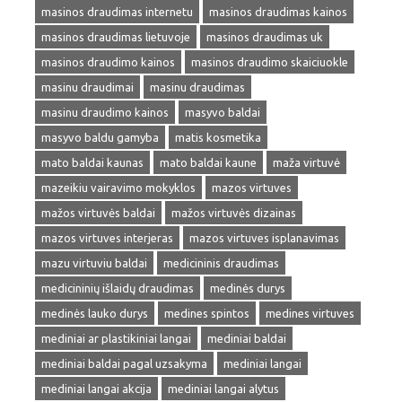
masinos draudimas internetu
masinos draudimas kainos
masinos draudimas lietuvoje
masinos draudimas uk
masinos draudimo kainos
masinos draudimo skaiciuokle
masinu draudimai
masinu draudimas
masinu draudimo kainos
masyvo baldai
masyvo baldu gamyba
matis kosmetika
mato baldai kaunas
mato baldai kaune
maža virtuvė
mazeikiu vairavimo mokyklos
mazos virtuves
mažos virtuvės baldai
mažos virtuvės dizainas
mazos virtuves interjeras
mazos virtuves isplanavimas
mazu virtuviu baldai
medicininis draudimas
medicininių išlaidų draudimas
medinės durys
medinės lauko durys
medines spintos
medines virtuves
mediniai ar plastikiniai langai
mediniai baldai
mediniai baldai pagal uzsakyma
mediniai langai
mediniai langai akcija
mediniai langai alytus