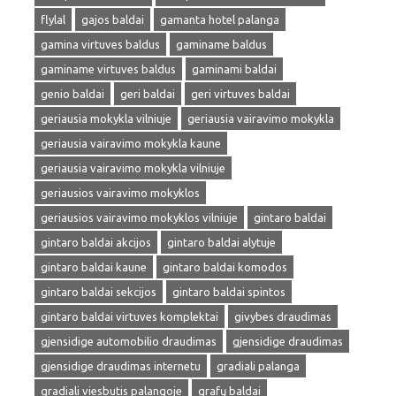
flylal
gajos baldai
gamanta hotel palanga
gamina virtuves baldus
gaminame baldus
gaminame virtuves baldus
gaminami baldai
genio baldai
geri baldai
geri virtuves baldai
geriausia mokykla vilniuje
geriausia vairavimo mokykla
geriausia vairavimo mokykla kaune
geriausia vairavimo mokykla vilniuje
geriausios vairavimo mokyklos
geriausios vairavimo mokyklos vilniuje
gintaro baldai
gintaro baldai akcijos
gintaro baldai alytuje
gintaro baldai kaune
gintaro baldai komodos
gintaro baldai sekcijos
gintaro baldai spintos
gintaro baldai virtuves komplektai
givybes draudimas
gjensidige automobilio draudimas
gjensidige draudimas
gjensidige draudimas internetu
gradiali palanga
gradiali viesbutis palangoje
grafų baldai