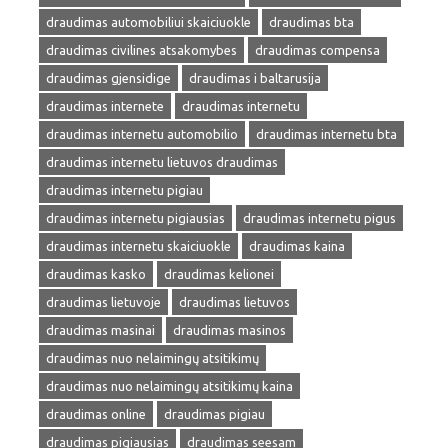
draudimas automobiliui skaiciuokle
draudimas bta
draudimas civilines atsakomybes
draudimas compensa
draudimas gjensidige
draudimas i baltarusija
draudimas internete
draudimas internetu
draudimas internetu automobilio
draudimas internetu bta
draudimas internetu lietuvos draudimas
draudimas internetu pigiau
draudimas internetu pigiausias
draudimas internetu pigus
draudimas internetu skaiciuokle
draudimas kaina
draudimas kasko
draudimas kelionei
draudimas lietuvoje
draudimas lietuvos
draudimas masinai
draudimas masinos
draudimas nuo nelaimingų atsitikimų
draudimas nuo nelaimingų atsitikimų kaina
draudimas online
draudimas pigiau
draudimas pigiausias
draudimas seesam