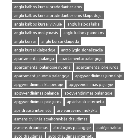
anglu kalbos kursai pradedantiesiems
anglu kalbos kursai pradedantiesiems klaipedoje
anglu kalbos kursai vilniuje
anglu kalbos laikai
anglu kalbos mokymasis
anglu kalbos pamokos
anglu kursai
anglu kursai klaipeda
anglu kursai klaipedoje
antro lygio signalizacija
apartamentai palanga
apartamentai palangoje
apartamentai palangoje nuoma
apartamentai prie juros
apartamentų nuoma palangoje
apgyvendinimas jurmaloje
apgyvendinimas klaipedoje
apgyvendinimas pajuryje
apgyvendinimas palanga
apgyvendinimas palangoje
apgyvendinimas prie juros
apsidrausk internetu
apsidrausti internetu
arv vairavimo mokykla
asmens civilinės atsakomybės draudimas
asmens draudimas
atostogos palangoje
audėjo baldai
auto draudimas
auto draudimas internetu