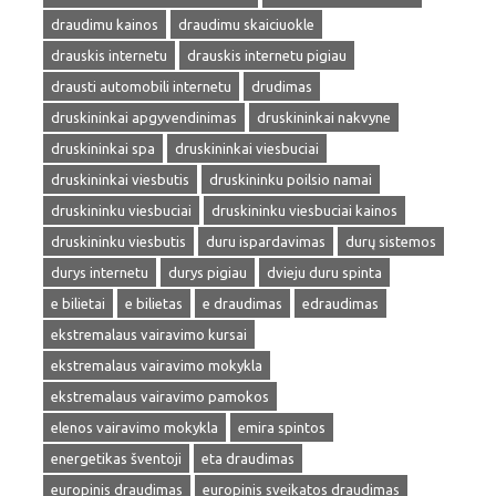
draudimu kainos
draudimu skaiciuokle
drauskis internetu
drauskis internetu pigiau
drausti automobili internetu
drudimas
druskininkai apgyvendinimas
druskininkai nakvyne
druskininkai spa
druskininkai viesbuciai
druskininkai viesbutis
druskininku poilsio namai
druskininku viesbuciai
druskininku viesbuciai kainos
druskininku viesbutis
duru ispardavimas
durų sistemos
durys internetu
durys pigiau
dvieju duru spinta
e bilietai
e bilietas
e draudimas
edraudimas
ekstremalaus vairavimo kursai
ekstremalaus vairavimo mokykla
ekstremalaus vairavimo pamokos
elenos vairavimo mokykla
emira spintos
energetikas šventoji
eta draudimas
europinis draudimas
europinis sveikatos draudimas