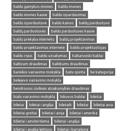
baldu gamybos imones
baldu imones
baldu imones kaune
baldu ispardavimas
baldu isparduotuve
baldu kainos
baldų parduotuvė
baldų parduotuvės
baldu parduotuves kaune
baldu prekyba internetu
baldų projektavimas
baldu projektavimas internete
baldu projektuotojas
baldu rojus
baldu uzsakymas
baltarusiski baldai
balticum draudimas
baltikums draudimas
bareikio vairavimo mokykla
batu spinta
be kategorija
belejevo vairavimo mokykla
bendrosios civilinės atsakomybės draudimas
bialo vairavimo mokykla
bikuvos baldai
bileitai
biletai
biletai i anglija
biletailt
bilietai
bilietai avia
bilietai greitai
bilietai i airija
bilietai i amerika
bilietai i amsterdama
bilietai i anglija
bilietai i anglija lektuvu
bilietai i barselona