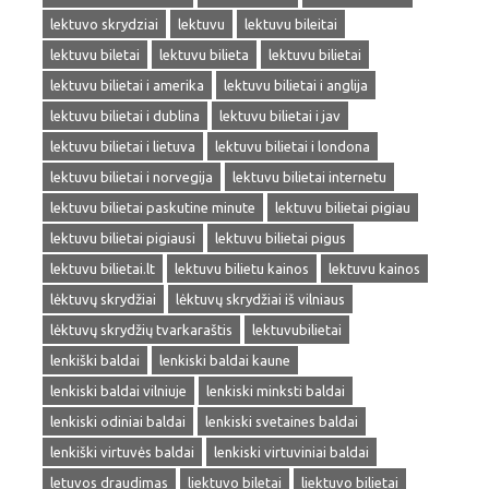
lektuvo skrydziai
lektuvu
lektuvu bileitai
lektuvu biletai
lektuvu bilieta
lektuvu bilietai
lektuvu bilietai i amerika
lektuvu bilietai i anglija
lektuvu bilietai i dublina
lektuvu bilietai i jav
lektuvu bilietai i lietuva
lektuvu bilietai i londona
lektuvu bilietai i norvegija
lektuvu bilietai internetu
lektuvu bilietai paskutine minute
lektuvu bilietai pigiau
lektuvu bilietai pigiausi
lektuvu bilietai pigus
lektuvu bilietai.lt
lektuvu bilietu kainos
lektuvu kainos
lėktuvų skrydžiai
lėktuvų skrydžiai iš vilniaus
lėktuvų skrydžių tvarkaraštis
lektuvubilietai
lenkiški baldai
lenkiski baldai kaune
lenkiski baldai vilniuje
lenkiski minksti baldai
lenkiski odiniai baldai
lenkiski svetaines baldai
lenkiški virtuvės baldai
lenkiski virtuviniai baldai
letuvos draudimas
liektuvo biletai
liektuvo bilietai