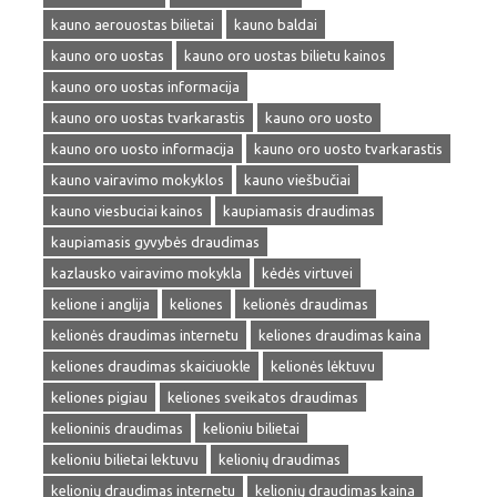
kauno aerouostas bilietai
kauno baldai
kauno oro uostas
kauno oro uostas bilietu kainos
kauno oro uostas informacija
kauno oro uostas tvarkarastis
kauno oro uosto
kauno oro uosto informacija
kauno oro uosto tvarkarastis
kauno vairavimo mokyklos
kauno viešbučiai
kauno viesbuciai kainos
kaupiamasis draudimas
kaupiamasis gyvybės draudimas
kazlausko vairavimo mokykla
kėdės virtuvei
kelione i anglija
keliones
kelionės draudimas
kelionės draudimas internetu
keliones draudimas kaina
keliones draudimas skaiciuokle
kelionės lėktuvu
keliones pigiau
keliones sveikatos draudimas
kelioninis draudimas
kelioniu bilietai
kelioniu bilietai lektuvu
kelionių draudimas
kelionių draudimas internetu
kelionių draudimas kaina