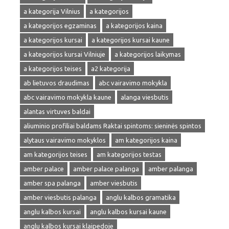
a kategorija Vilnius
a kategorijos
a kategorijos egzaminas
a kategorijos kaina
a kategorijos kursai
a kategorijos kursai kaune
a kategorijos kursai Vilniuje
a kategorijos laikymas
a kategorijos teises
a2 kategorija
ab lietuvos draudimas
abc vairavimo mokykla
abc vairavimo mokykla kaune
alanga viesbutis
alantas virtuves baldai
aliuminio profiliai baldams Raktai spintoms: sieninės spintos
alytaus vairavimo mokyklos
am kategorijos kaina
am kategorijos teises
am kategorijos testas
amber palace
amber palace palanga
amber palanga
amber spa palanga
amber viesbutis
amber viesbutis palanga
anglu kalbos gramatika
anglu kalbos kursai
anglu kalbos kursai kaune
anglu kalbos kursai klaipedoje