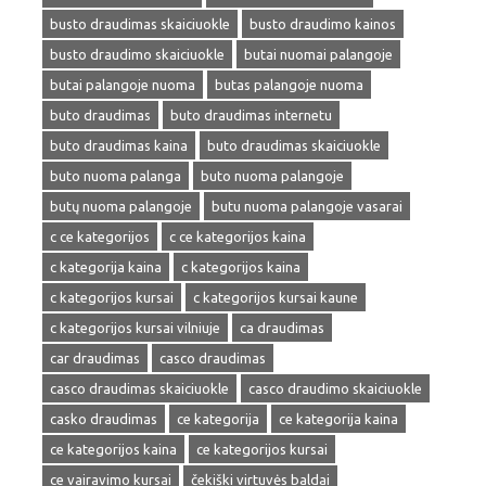
busto draudimas skaiciuokle
busto draudimo kainos
busto draudimo skaiciuokle
butai nuomai palangoje
butai palangoje nuoma
butas palangoje nuoma
buto draudimas
buto draudimas internetu
buto draudimas kaina
buto draudimas skaiciuokle
buto nuoma palanga
buto nuoma palangoje
butų nuoma palangoje
butu nuoma palangoje vasarai
c ce kategorijos
c ce kategorijos kaina
c kategorija kaina
c kategorijos kaina
c kategorijos kursai
c kategorijos kursai kaune
c kategorijos kursai vilniuje
ca draudimas
car draudimas
casco draudimas
casco draudimas skaiciuokle
casco draudimo skaiciuokle
casko draudimas
ce kategorija
ce kategorija kaina
ce kategorijos kaina
ce kategorijos kursai
ce vairavimo kursai
čekiški virtuvės baldai