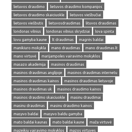
lietuvos draudimo
lietuvos draudimo kompanijos
lietuvos draudimo skaiciuokle
lietuvos viešbučiai
lietuvos viešbutis
lietuvosdraudimas
lituvos draudimas
londonas vilnius
londonas vilnius skrydziai
lova spinta
lovu gamyba kaune
lt draudimas
magrės baldai
manikiuro mokykla
mano draudimas
mano draudimas.lt
mano virtuvė
marijampoles vairavimo mokyklos
masazo akademija
masinos draudimas
masinos draudimas anglijoje
masinos draudimas internetu
masinos draudimas kainos
masinos draudimas lietuvoje
masinos draudimas uk
masinos draudimo kainos
masinos draudimo skaiciuokle
masinu draudimai
masinu draudimas
masinu draudimo kainos
masyvo baldai
masyvo baldu gamyba
mato baldai kaunas
mato baldai kaune
maža virtuvė
mazeikiu vairavimo mokyklos
mazos virtuves