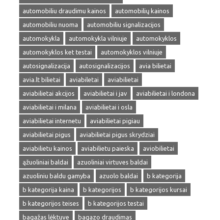
automobiliu draudimu kainos
automobilių kainos
automobiliu nuoma
automobiliu signalizacijos
automokykla
automokykla vilniuje
automokyklos
automokyklos ket testai
automokyklos vilniuje
autosignalizacija
autosignalizacijos
avia bilietai
avia.lt bilietai
aviabiletai
aviabilietai
aviabilietai akcijos
aviabilietai i jav
aviabilietai i londona
aviabilietai i milana
aviabilietai i osla
aviabilietai internetu
aviabilietai pigiau
aviabilietai pigus
aviabilietai pigus skrydziai
aviabilietu kainos
aviabilietu paieska
aviobilietai
ąžuoliniai baldai
azuoliniai virtuves baldai
azuoliniu baldu gamyba
azuolo baldai
b kategorija
b kategorija kaina
b kategorijos
b kategorijos kursai
b kategorijos teises
b kategorijos testai
bagažas lėktuve
bagazo draudimas