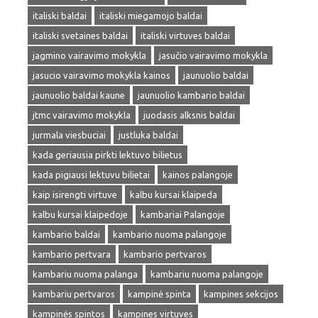
italiski baldai
italiski miegamojo baldai
italiski svetaines baldai
italiski virtuves baldai
jagmino vairavimo mokykla
jasučio vairavimo mokykla
jasucio vairavimo mokykla kainos
jaunuolio baldai
jaunuolio baldai kaune
jaunuolio kambario baldai
jtmc vairavimo mokykla
juodasis alksnis baldai
jurmala viesbuciai
justluka baldai
kada geriausia pirkti lektuvo bilietus
kada pigiausi lektuvu bilietai
kainos palangoje
kaip isirengti virtuve
kalbu kursai klaipeda
kalbu kursai klaipedoje
kambariai Palangoje
kambario baldai
kambario nuoma palangoje
kambario pertvara
kambario pertvaros
kambariu nuoma palanga
kambariu nuoma palangoje
kambariu pertvaros
kampinė spinta
kampines sekcijos
kampinės spintos
kampines virtuves