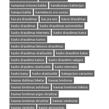
kampiniai virtuves baldai
kanalizacijos bakterijos
kanapa baldai
karmelavos oro uostas
kas yra draudimas
kas yra seo
kasco draudimas
kasko draudimas
kasko draudimas automobiliui
kasko draudimas internetu
kasko draudimas kaina
kasko draudimas kainos
kasko draudimas lietuvos draudimas
kasko draudimas skaičiuoklė
kasko draudimo kaina
kasko draudimo kainos
kasko draudimo salygos
kasko draudimo skaičiuoklė
kasko internetu
kasko kaina
kasko skaičiuoklė
kategorijos vairavimo
kaunas dublinas bilietai
kaunas londonas
kaunas londonas autobusu
kaunas londonas bilietai
kaunas londonas pigus skrydziai
kaunas londonas skrydziai
kaunas viesbuciai
kaunas viesbutis
kauno aerouostas