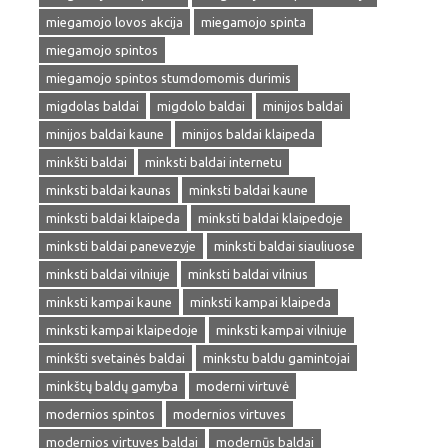
miegamojo lovos akcija
miegamojo spinta
miegamojo spintos
miegamojo spintos stumdomomis durimis
migdolas baldai
migdolo baldai
minijos baldai
minijos baldai kaune
minijos baldai klaipeda
minkšti baldai
minksti baldai internetu
minksti baldai kaunas
minksti baldai kaune
minksti baldai klaipeda
minksti baldai klaipedoje
minksti baldai panevezyje
minksti baldai siauliuose
minksti baldai vilniuje
minksti baldai vilnius
minksti kampai kaune
minksti kampai klaipeda
minksti kampai klaipedoje
minksti kampai vilniuje
minkšti svetainės baldai
minkstu baldu gamintojai
minkštų baldų gamyba
moderni virtuvė
modernios spintos
modernios virtuves
modernios virtuves baldai
modernūs baldai