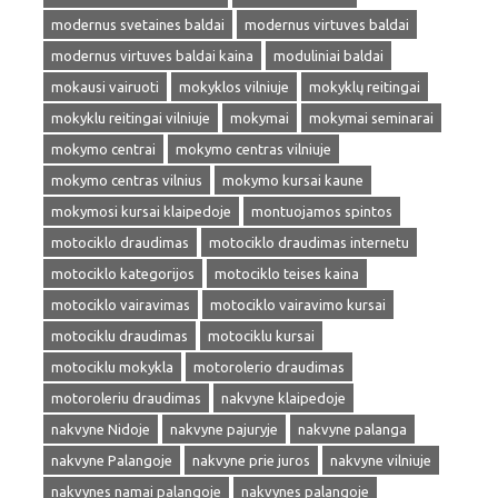
modernus svetaines baldai
modernus virtuves baldai
modernus virtuves baldai kaina
moduliniai baldai
mokausi vairuoti
mokyklos vilniuje
mokyklų reitingai
mokyklu reitingai vilniuje
mokymai
mokymai seminarai
mokymo centrai
mokymo centras vilniuje
mokymo centras vilnius
mokymo kursai kaune
mokymosi kursai klaipedoje
montuojamos spintos
motociklo draudimas
motociklo draudimas internetu
motociklo kategorijos
motociklo teises kaina
motociklo vairavimas
motociklo vairavimo kursai
motociklu draudimas
motociklu kursai
motociklu mokykla
motorolerio draudimas
motoroleriu draudimas
nakvyne klaipedoje
nakvyne Nidoje
nakvyne pajuryje
nakvyne palanga
nakvyne Palangoje
nakvyne prie juros
nakvyne vilniuje
nakvynes namai palangoje
nakvynes palangoje