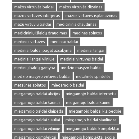
mažos virtuvės baldai
mažos virtuvės dizainas
mazos virtuves interjeras
mazos virtuves isplanavimas
mazu virtuviu baldai
medicininis draudimas
medicininių išlaidų draudimas
medines spintos
medines virtuves
mediniai baldai
mediniai baldai pagal uzsakyma
mediniai langai
mediniai langai vilniuje
mediniai virtuvės baldai
medinių baldų gamyba
medzio masyvo baldai
medzio masyvo virtuves baldai
metalinės spintelės
metalinės spintos
miegamojo baldai
miegamojo baldai akcijos
miegamojo baldai internetu
miegamojo baldai kaunas
miegamojo baldai kaune
miegamojo baldai klaipeda
miegamojo baldai klaipedoje
miegamojo baldai siauliai
miegamojo baldai siauliuose
miegamojo baldai vilniuje
miegamojo baldu komplektai
miegamojo komplektai
miegamojo komplektai akcija