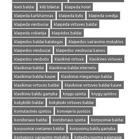
kieti baldai
kilti bilietai
klaipeda hotel
klaipeda karlshamnas
klaipeda kylis
klaipeda svedija
klaipeda viesbuciai
klaipėda virtuves baldai
klaipeda vokietija
klaipėdos baldai
klaipedos baldai katalogas
klaipedos vairavimo mokyklos
klaipedos viesbuciai
klaipedos viesbuciai kainos
klaipedos viesbutis
klasikinė virtuvė
klasikines virtuves
klasikiniai baldai
klasikiniai baldai internetu
klasikiniai baldai kaune
klasikiniai miegamojo baldai
klasikiniai virtuvės baldai
klasikiniai virtuves baldai kaune
klasikiniu baldu gamyba
knygu spinta
knygų spintos
kokybiški baldai
kokybiski virtuves baldai
komutacinės spintos
konvejerio juostos
koridoriaus baldai
koridoriaus spinta
korpusiniai baldai
korpusiniai svetaines baldai
korpusinių baldų gamyba
kostygovo vairavimo mokykla
kotedzu nuoma palangoje