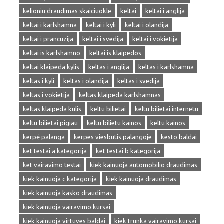
kelioniu draudimas skaiciuokle
keltai
keltai i anglija
keltai i karlshamna
keltai i kyli
keltai i olandija
keltai i prancuzija
keltai i svedija
keltai i vokietija
keltai is karlshamno
keltai is klaipedos
keltai klaipeda kylis
keltas i anglija
keltas i karlshamna
keltas i kyli
keltas i olandija
keltas i svedija
keltas i vokietija
keltas klaipeda karlshamnas
keltas klaipeda kulis
keltu bilietai
keltu bilietai internetu
keltu bilietai pigiau
keltu bilietu kainos
keltu kainos
kerpė palanga
kerpes viesbutis palangoje
kesto baldai
ket testai a kategorija
ket testai b kategorija
ket vairavimo testai
kiek kainuoja automobilio draudimas
kiek kainuoja c kategorija
kiek kainuoja draudimas
kiek kainuoja kasko draudimas
kiek kainuoja vairavimo kursai
kiek kainuoja virtuves baldai
kiek trunka vairavimo kursai