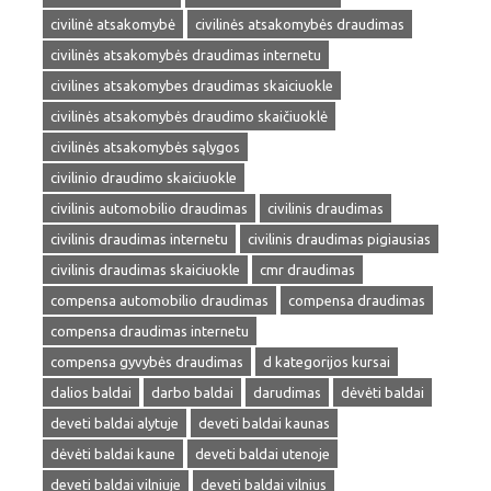
civilinė atsakomybė
civilinės atsakomybės draudimas
civilinės atsakomybės draudimas internetu
civilines atsakomybes draudimas skaiciuokle
civilinės atsakomybės draudimo skaičiuoklė
civilinės atsakomybės sąlygos
civilinio draudimo skaiciuokle
civilinis automobilio draudimas
civilinis draudimas
civilinis draudimas internetu
civilinis draudimas pigiausias
civilinis draudimas skaiciuokle
cmr draudimas
compensa automobilio draudimas
compensa draudimas
compensa draudimas internetu
compensa gyvybės draudimas
d kategorijos kursai
dalios baldai
darbo baldai
darudimas
dėvėti baldai
deveti baldai alytuje
deveti baldai kaunas
dėvėti baldai kaune
deveti baldai utenoje
deveti baldai vilniuje
deveti baldai vilnius