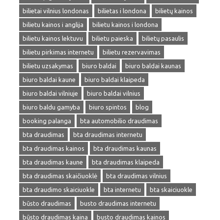
bilietai vilnius londonas
bilietas i londona
bilietų kainos
bilietu kainos i anglija
bilietu kainos i londona
bilietu kainos lektuvu
bilietu paieska
bilietų pasaulis
bilietu pirkimas internetu
bilietu rezervavimas
bilietu uzsakymas
biuro baldai
biuro baldai kaunas
biuro baldai kaune
biuro baldai klaipeda
biuro baldai vilniuje
biuro baldai vilnius
biuro baldu gamyba
biuro spintos
blog
booking palanga
bta automobilio draudimas
bta draudimas
bta draudimas internetu
bta draudimas kainos
bta draudimas kaunas
bta draudimas kaune
bta draudimas klaipeda
bta draudimas skaičiuoklė
bta draudimas vilnius
bta draudimo skaiciuokle
bta internetu
bta skaiciuokle
būsto draudimas
busto draudimas internetu
būsto draudimas kaina
busto draudimas kainos