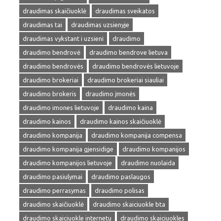
draudimas skaičiuoklė
draudimas sveikatos
draudimas tai
draudimas uzsienyje
draudimas vykstant i uzsieni
draudimo
draudimo bendrovė
draudimo bendrove lietuva
draudimo bendrovės
draudimo bendrovės lietuvoje
draudimo brokeriai
draudimo brokeriai siauliai
draudimo brokeris
draudimo įmonės
draudimo imones lietuvoje
draudimo kaina
draudimo kainos
draudimo kainos skaičiuoklė
draudimo kompanija
draudimo kompanija compensa
draudimo kompanija gjensidige
draudimo kompanijos
draudimo kompanijos lietuvoje
draudimo nuolaida
draudimo pasiulymai
draudimo paslaugos
draudimo perrasymas
draudimo polisas
draudimo skaičiuoklė
draudimo skaiciuokle bta
draudimo skaiciuokle internetu
draudimo skaiciuokles