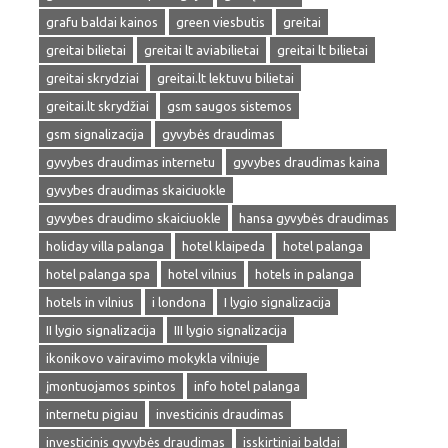
grafu baldai kainos
green viesbutis
greitai
greitai bilietai
greitai lt aviabilietai
greitai lt bilietai
greitai skrydziai
greitai.lt lektuvu bilietai
greitai.lt skrydžiai
gsm saugos sistemos
gsm signalizacija
gyvybės draudimas
gyvybes draudimas internetu
gyvybes draudimas kaina
gyvybes draudimas skaiciuokle
gyvybes draudimo skaiciuokle
hansa gyvybės draudimas
holiday villa palanga
hotel klaipeda
hotel palanga
hotel palanga spa
hotel vilnius
hotels in palanga
hotels in vilnius
i londona
I lygio signalizacija
II lygio signalizacija
III lygio signalizacija
ikonikovo vairavimo mokykla vilniuje
įmontuojamos spintos
info hotel palanga
internetu pigiau
investicinis draudimas
investicinis gyvybės draudimas
isskirtiniai baldai