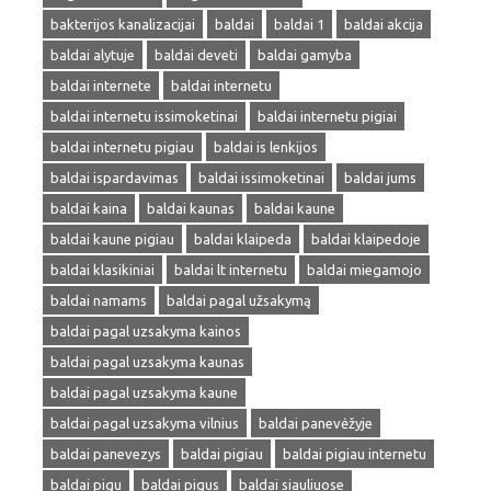
bakterijos kanalizacijai
baldai
baldai 1
baldai akcija
baldai alytuje
baldai deveti
baldai gamyba
baldai internete
baldai internetu
baldai internetu issimoketinai
baldai internetu pigiai
baldai internetu pigiau
baldai is lenkijos
baldai ispardavimas
baldai issimoketinai
baldai jums
baldai kaina
baldai kaunas
baldai kaune
baldai kaune pigiau
baldai klaipeda
baldai klaipedoje
baldai klasikiniai
baldai lt internetu
baldai miegamojo
baldai namams
baldai pagal užsakymą
baldai pagal uzsakyma kainos
baldai pagal uzsakyma kaunas
baldai pagal uzsakyma kaune
baldai pagal uzsakyma vilnius
baldai panevėžyje
baldai panevezys
baldai pigiau
baldai pigiau internetu
baldai pigu
baldai pigus
baldai siauliuose