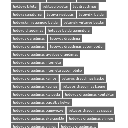
liektuvu biletai
liektuvu bilietai
liet draudimas
lietuva sanatorija
lietuva viesbutis
lietuviški baldai
lietuviski miegamojo baldai
lietuviski virtuves baldai
lietuvo draudimas
lietuvos baldu gamintojai
lietuvos darudimas
lietuvos draudima
lietuvos draudimas
lietuvos draudimas automobiliui
lietuvos draudimas gyvybes draudimas
lietuvos draudimas internetu
lietuvos draudimas internetu automobilio
lietuvos draudimas kainos
lietuvos draudimas kasko
lietuvos draudimas kaunas
lietuvos draudimas kaune
lietuvos draudimas klaipeda
lietuvos draudimas kontaktai
lietuvos draudimas pagalba kelyje
lietuvos draudimas panevezys
lietuvos draudimas siauliai
lietuvos draudimas skaiciuokle
lietuvos draudimas vilniuje
lietuvos draudimas vilnius
lietuvos draudimas.lt