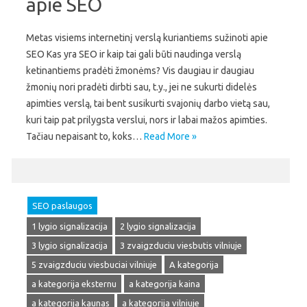
apie SEO
Metas visiems internetinį verslą kuriantiems sužinoti apie
SEO Kas yra SEO ir kaip tai gali būti naudinga verslą
ketinantiems pradėti žmonėms? Vis daugiau ir daugiau
žmonių nori pradėti dirbti sau, t.y., jei ne sukurti didelės
apimties verslą, tai bent susikurti svajonių darbo vietą sau,
kuri taip pat prilygsta verslui, nors ir labai mažos apimties.
Tačiau nepaisant to, koks…
Read More »
SEO paslaugos
1 lygio signalizacija
2 lygio signalizacija
3 lygio signalizacija
3 zvaigzduciu viesbutis vilniuje
5 zvaigzduciu viesbuciai vilniuje
A kategorija
a kategorija eksternu
a kategorija kaina
a kategorija kaunas
a kategorija vilniuje