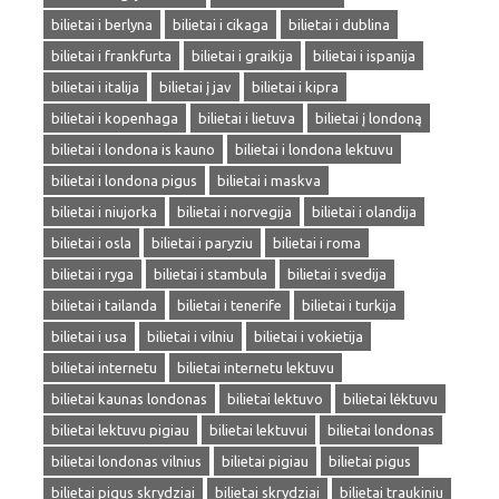
bilietai i berlyna
bilietai i cikaga
bilietai i dublina
bilietai i frankfurta
bilietai i graikija
bilietai i ispanija
bilietai i italija
bilietai į jav
bilietai i kipra
bilietai i kopenhaga
bilietai i lietuva
bilietai į londoną
bilietai i londona is kauno
bilietai i londona lektuvu
bilietai i londona pigus
bilietai i maskva
bilietai i niujorka
bilietai i norvegija
bilietai i olandija
bilietai i osla
bilietai i paryziu
bilietai i roma
bilietai i ryga
bilietai i stambula
bilietai i svedija
bilietai i tailanda
bilietai i tenerife
bilietai i turkija
bilietai i usa
bilietai i vilniu
bilietai i vokietija
bilietai internetu
bilietai internetu lektuvu
bilietai kaunas londonas
bilietai lektuvo
bilietai lėktuvu
bilietai lektuvu pigiau
bilietai lektuvui
bilietai londonas
bilietai londonas vilnius
bilietai pigiau
bilietai pigus
bilietai pigus skrydziai
bilietai skrydziai
bilietai traukiniu