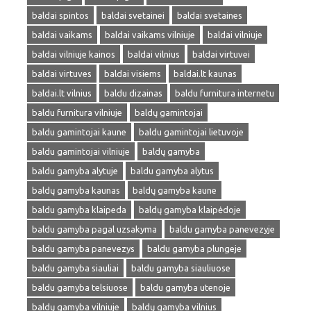
baldai spintos
baldai svetainei
baldai svetaines
baldai vaikams
baldai vaikams vilniuje
baldai vilniuje
baldai vilniuje kainos
baldai vilnius
baldai virtuvei
baldai virtuves
baldai visiems
baldai.lt kaunas
baldai.lt vilnius
baldu dizainas
baldu furnitura internetu
baldu furnitura vilniuje
baldų gamintojai
baldu gamintojai kaune
baldu gamintojai lietuvoje
baldu gamintojai vilniuje
baldų gamyba
baldu gamyba alytuje
baldu gamyba alytus
baldų gamyba kaunas
baldų gamyba kaune
baldu gamyba klaipeda
baldų gamyba klaipėdoje
baldu gamyba pagal uzsakyma
baldu gamyba panevezyje
baldu gamyba panevezys
baldu gamyba plungeje
baldu gamyba siauliai
baldu gamyba siauliuose
baldu gamyba telsiuose
baldu gamyba utenoje
baldų gamyba vilniuje
baldų gamyba vilnius