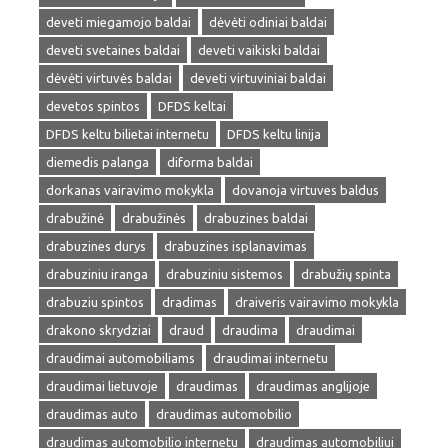
deveti miegamojo baldai
dėvėti odiniai baldai
deveti svetaines baldai
deveti vaikiski baldai
dėvėti virtuvės baldai
deveti virtuviniai baldai
devetos spintos
DFDS keltai
DFDS keltu bilietai internetu
DFDS keltu linija
diemedis palanga
diforma baldai
dorkanas vairavimo mokykla
dovanoja virtuves baldus
drabužinė
drabužinės
drabuzines baldai
drabuzines durys
drabuzines isplanavimas
drabuziniu iranga
drabuziniu sistemos
drabužių spinta
drabuziu spintos
dradimas
draiveris vairavimo mokykla
drakono skrydziai
draud
draudima
draudimai
draudimai automobiliams
draudimai internetu
draudimai lietuvoje
draudimas
draudimas anglijoje
draudimas auto
draudimas automobilio
draudimas automobilio internetu
draudimas automobiliui