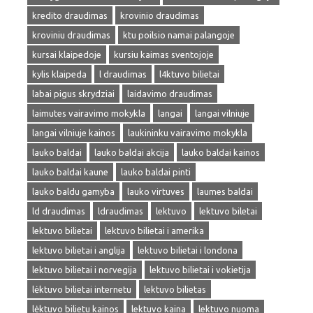
kredito draudimas
krovinio draudimas
kroviniu draudimas
ktu poilsio namai palangoje
kursai klaipedoje
kursiu kaimas sventojoje
kylis klaipeda
l draudimas
l4ktuvo bilietai
labai pigus skrydziai
laidavimo draudimas
laimutes vairavimo mokykla
langai
langai vilniuje
langai vilniuje kainos
laukininku vairavimo mokykla
lauko baldai
lauko baldai akcija
lauko baldai kainos
lauko baldai kaune
lauko baldai pinti
lauko baldu gamyba
lauko virtuves
laumes baldai
ld draudimas
ldraudimas
lektuvo
lektuvo biletai
lektuvo bilietai
lektuvo bilietai i amerika
lektuvo bilietai i anglija
lektuvo bilietai i londona
lektuvo bilietai i norvegija
lektuvo bilietai i vokietija
lėktuvo bilietai internetu
lektuvo bilietas
lėktuvo bilietu kainos
lektuvo kaina
lektuvo nuoma