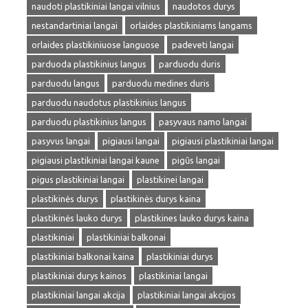
naudoti plastikiniai langai vilnius
naudotos durys
nestandartiniai langai
orlaides plastikiniams langams
orlaides plastikiniuose languose
padeveti langai
parduoda plastikinius langus
parduodu duris
parduodu langus
parduodu medines duris
parduodu naudotus plastikinius langus
parduodu plastikinius langus
pasyvaus namo langai
pasyvus langai
pigiausi langai
pigiausi plastikiniai langai
pigiausi plastikiniai langai kaune
pigūs langai
pigus plastikiniai langai
plastikinei langai
plastikinės durys
plastikinės durys kaina
plastikinės lauko durys
plastikines lauko durys kaina
plastikiniai
plastikiniai balkonai
plastikiniai balkonai kaina
plastikiniai durys
plastikiniai durys kainos
plastikiniai langai
plastikiniai langai akcija
plastikiniai langai akcijos