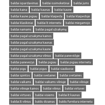
baldai ispardavimas
baldai issimoketinai
baldai jums
baldai kaina
baldai kaunas
baldai kaune
baldai kaune pigiau
baldai klaipeda
baldai klaipedoje
baldai klasikiniai
baldai lt internetu
baldai miegamojo
baldai namams
baldai pagal užsakymą
baldai pagal uzsakyma kainos
baldai pagal uzsakyma kaunas
baldai pagal uzsakyma kaune
baldai pagal uzsakyma vilnius
baldai panevėžyje
baldai panevezys
baldai pigiau
baldai pigiau internetu
baldai pigu
baldai pigus
baldai siauliuose
baldai spintos
baldai svetainei
baldai svetaines
baldai vaikams
baldai vaikams vilniuje
baldai vilniuje
baldai vilniuje kainos
baldai vilnius
baldai virtuvei
baldai virtuves
baldai visiems
baldai.lt kaunas
baldai.lt vilnius
baldu dizainas
baldu furnitura internetu