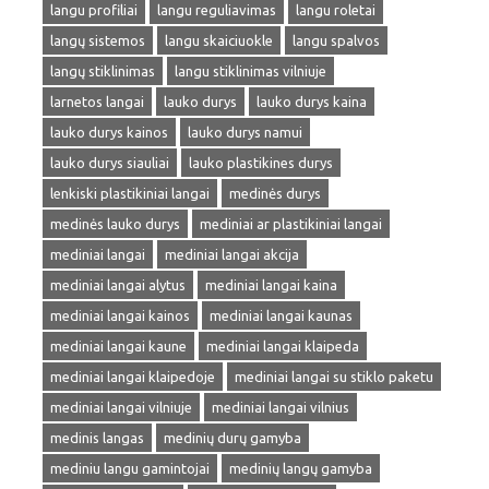
langu profiliai
langu reguliavimas
langu roletai
langų sistemos
langu skaiciuokle
langu spalvos
langų stiklinimas
langu stiklinimas vilniuje
larnetos langai
lauko durys
lauko durys kaina
lauko durys kainos
lauko durys namui
lauko durys siauliai
lauko plastikines durys
lenkiski plastikiniai langai
medinės durys
medinės lauko durys
mediniai ar plastikiniai langai
mediniai langai
mediniai langai akcija
mediniai langai alytus
mediniai langai kaina
mediniai langai kainos
mediniai langai kaunas
mediniai langai kaune
mediniai langai klaipeda
mediniai langai klaipedoje
mediniai langai su stiklo paketu
mediniai langai vilniuje
mediniai langai vilnius
medinis langas
medinių durų gamyba
mediniu langu gamintojai
medinių langų gamyba