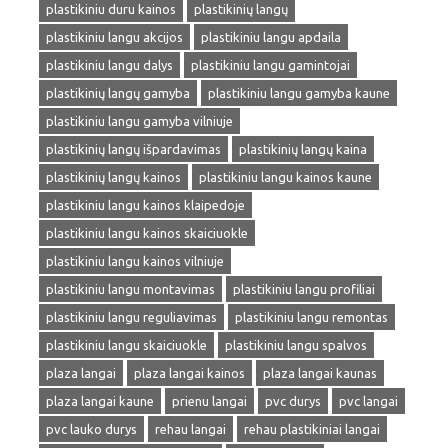
plastikiniu duru kainos
plastikinių langų
plastikiniu langu akcijos
plastikiniu langu apdaila
plastikiniu langu dalys
plastikiniu langu gamintojai
plastikinių langų gamyba
plastikiniu langu gamyba kaune
plastikiniu langu gamyba vilniuje
plastikinių langų išpardavimas
plastikinių langų kaina
plastikinių langų kainos
plastikiniu langu kainos kaune
plastikiniu langu kainos klaipedoje
plastikiniu langu kainos skaiciuokle
plastikiniu langu kainos vilniuje
plastikiniu langu montavimas
plastikiniu langu profiliai
plastikiniu langu reguliavimas
plastikiniu langu remontas
plastikiniu langu skaiciuokle
plastikiniu langu spalvos
plaza langai
plaza langai kainos
plaza langai kaunas
plaza langai kaune
prienu langai
pvc durys
pvc langai
pvc lauko durys
rehau langai
rehau plastikiniai langai