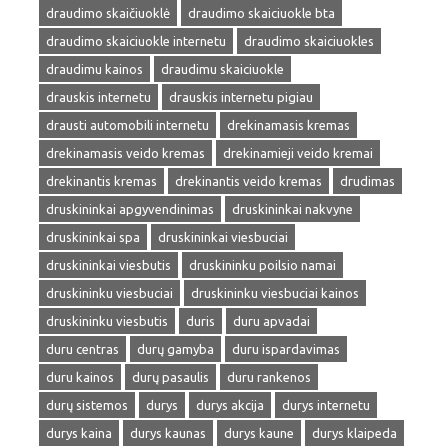
draudimo skaičiuoklė
draudimo skaiciuokle bta
draudimo skaiciuokle internetu
draudimo skaiciuokles
draudimu kainos
draudimu skaiciuokle
drauskis internetu
drauskis internetu pigiau
drausti automobili internetu
drekinamasis kremas
drekinamasis veido kremas
drekinamieji veido kremai
drekinantis kremas
drekinantis veido kremas
drudimas
druskininkai apgyvendinimas
druskininkai nakvyne
druskininkai spa
druskininkai viesbuciai
druskininkai viesbutis
druskininku poilsio namai
druskininku viesbuciai
druskininku viesbuciai kainos
druskininku viesbutis
duris
duru apvadai
duru centras
durų gamyba
duru ispardavimas
duru kainos
durų pasaulis
duru rankenos
durų sistemos
durys
durys akcija
durys internetu
durys kaina
durys kaunas
durys kaune
durys klaipeda