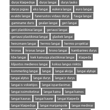
durys klaipedoje
durys langai
durys lauko
durys pigiau
eko langai
eukera langai
euro langai
evaldo langai
faneruotos vidaus durys
fauga langai
gaminame duris
gealan langai
geri langai
geri plastikiniai langai
geriausi langai
geriausi plastikiniai langai
glaskek langai
heinzmann langai
hermio langai
hermio projektai
hronas
hronas langai
hrono langai
kambarines durys
kbe langai
kiek kainuoja plastikiniai langai
klaipeda
klijuotos medienos langai
kokius langus rinktis
kommerling langai
langai
langai akcija
langai alytuje
langai alytus
langai durys
langai ir durys
langai is vokietijos
langai ispardavimas
langai issimoketinai
langai kaina
langai kainos
langai kaunas
langai kaune
langai klaipeda
langai klaipedoje
langai marijampole
langai mediniai