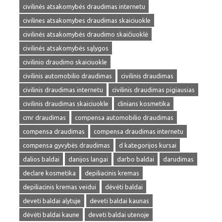
civilinės atsakomybės draudimas internetu
civilines atsakomybes draudimas skaiciuokle
civilinės atsakomybės draudimo skaičiuoklė
civilinės atsakomybės sąlygos
civilinio draudimo skaiciuokle
civilinis automobilio draudimas
civilinis draudimas
civilinis draudimas internetu
civilinis draudimas pigiausias
civilinis draudimas skaiciuokle
clinians kosmetika
cmr draudimas
compensa automobilio draudimas
compensa draudimas
compensa draudimas internetu
compensa gyvybės draudimas
d kategorijos kursai
dalios baldai
danijos langai
darbo baldai
darudimas
declare kosmetika
depiliacinis kremas
depiliacinis kremas veidui
dėvėti baldai
deveti baldai alytuje
deveti baldai kaunas
dėvėti baldai kaune
deveti baldai utenoje