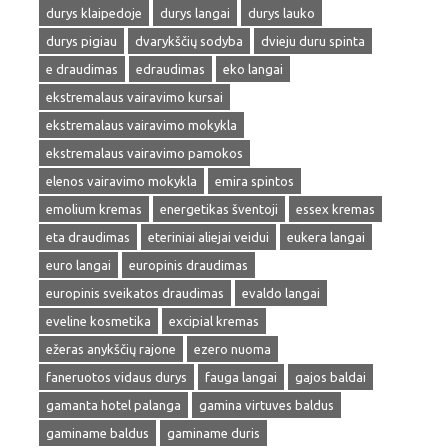
durys klaipedoje
durys langai
durys lauko
durys pigiau
dvarykščių sodyba
dvieju duru spinta
e draudimas
edraudimas
eko langai
ekstremalaus vairavimo kursai
ekstremalaus vairavimo mokykla
ekstremalaus vairavimo pamokos
elenos vairavimo mokykla
emira spintos
emolium kremas
energetikas šventoji
essex kremas
eta draudimas
eteriniai aliejai veidui
eukera langai
euro langai
europinis draudimas
europinis sveikatos draudimas
evaldo langai
eveline kosmetika
excipial kremas
ežeras anykščių rajone
ezero nuoma
faneruotos vidaus durys
fauga langai
gajos baldai
gamanta hotel palanga
gamina virtuves baldus
gaminame baldus
gaminame duris