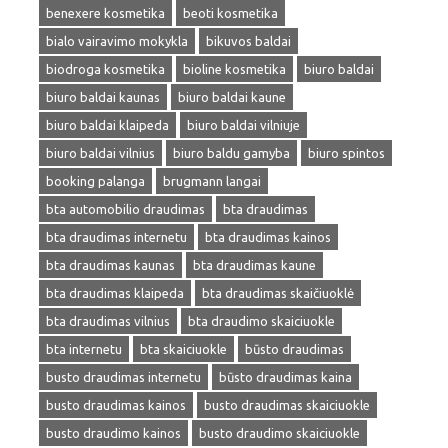
benexere kosmetika
beoti kosmetika
bialo vairavimo mokykla
bikuvos baldai
biodroga kosmetika
bioline kosmetika
biuro baldai
biuro baldai kaunas
biuro baldai kaune
biuro baldai klaipeda
biuro baldai vilniuje
biuro baldai vilnius
biuro baldu gamyba
biuro spintos
booking palanga
brugmann langai
bta automobilio draudimas
bta draudimas
bta draudimas internetu
bta draudimas kainos
bta draudimas kaunas
bta draudimas kaune
bta draudimas klaipeda
bta draudimas skaičiuoklė
bta draudimas vilnius
bta draudimo skaiciuokle
bta internetu
bta skaiciuokle
būsto draudimas
busto draudimas internetu
būsto draudimas kaina
busto draudimas kainos
busto draudimas skaiciuokle
busto draudimo kainos
busto draudimo skaiciuokle