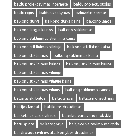
baldu projektavimas internete
baldu projektuotojas
baldu rojus
baldu uzsakymas
balinantis kremas
balkono durys
balkono durys kaina
balkono langai
balkono langai kainos
balkono stiklinimas
balkono stiklinimas aliuminiu kaina
balkono stiklinimas vilniuje
balkono stiklinimo kaina
balkonų stiklinimas
balkonų stiklinimas kaina
balkonu stiklinimas kainos
balkonų stiklinimas kaune
balkonų stiklinimas vilniuje
balkonų stiklinimas vilniuje kaina
balkonu stiklinimas vilnius
balkonų stiklinimo kainos
baltarusiski baldai
baltic langai
balticum draudimas
baltijos langai
baltikums draudimas
banketines sales vilniuje
bareikio vairavimo mokykla
batu spinta
be kategorija
belejevo vairavimo mokykla
bendrosios civilinės atsakomybės draudimas