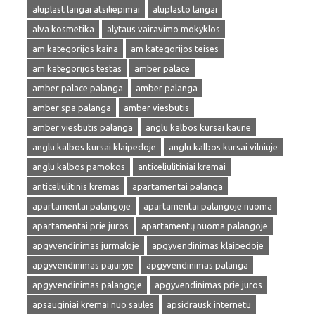
aluplast langai atsiliepimai
aluplasto langai
alva kosmetika
alytaus vairavimo mokyklos
am kategorijos kaina
am kategorijos teises
am kategorijos testas
amber palace
amber palace palanga
amber palanga
amber spa palanga
amber viesbutis
amber viesbutis palanga
anglu kalbos kursai kaune
anglu kalbos kursai klaipedoje
anglu kalbos kursai vilniuje
anglu kalbos pamokos
anticeliulitiniai kremai
anticeliulitinis kremas
apartamentai palanga
apartamentai palangoje
apartamentai palangoje nuoma
apartamentai prie juros
apartamentų nuoma palangoje
apgyvendinimas jurmaloje
apgyvendinimas klaipedoje
apgyvendinimas pajuryje
apgyvendinimas palanga
apgyvendinimas palangoje
apgyvendinimas prie juros
apsauginiai kremai nuo saules
apsidrausk internetu