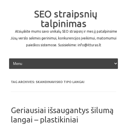
SEO straipsnių
talpinimas
Atsiųskite mums savo unikalų SEO straipsnį ir mes jį patalpinsime
Jūsų verslo sėkmės gerinimui, konkurencijos įveikimui, matomumui
paieškos sistemose. Susisiekime: info@itturas.lt
Skip to content
TAG ARCHIVES:
SKANDINAVISKO TIPO LANGAI
Geriausiai išsaugantys šilumą
langai – plastikiniai