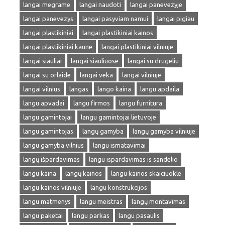
langai megrame
langai naudoti
langai panevezyje
langai panevezys
langai pasyviam namui
langai pigiau
langai plastikiniai
langai plastikiniai kainos
langai plastikiniai kaune
langai plastikiniai vilniuje
langai siauliai
langai siauliuose
langai su drugeliu
langai su orlaide
langai veka
langai vilniuje
langai vilnius
langas
lango kaina
langu apdaila
langu apvadai
langu firmos
langu furnitura
langu gamintojai
langu gamintojai lietuvoje
langu gamintojas
langų gamyba
langų gamyba vilniuje
langu gamyba vilnius
langu ismatavimai
langų išpardavimas
langu ispardavimas is sandelio
langu kaina
langų kainos
langu kainos skaiciuokle
langu kainos vilniuje
langu konstrukcijos
langu matmenys
langu meistras
langų montavimas
langu paketai
langu parkas
langu pasaulis