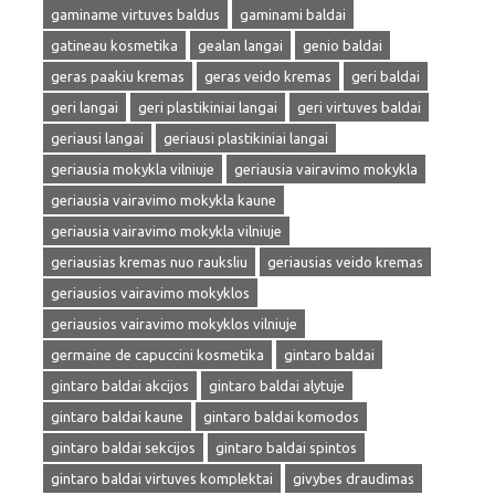
gaminame virtuves baldus
gaminami baldai
gatineau kosmetika
gealan langai
genio baldai
geras paakiu kremas
geras veido kremas
geri baldai
geri langai
geri plastikiniai langai
geri virtuves baldai
geriausi langai
geriausi plastikiniai langai
geriausia mokykla vilniuje
geriausia vairavimo mokykla
geriausia vairavimo mokykla kaune
geriausia vairavimo mokykla vilniuje
geriausias kremas nuo rauksliu
geriausias veido kremas
geriausios vairavimo mokyklos
geriausios vairavimo mokyklos vilniuje
germaine de capuccini kosmetika
gintaro baldai
gintaro baldai akcijos
gintaro baldai alytuje
gintaro baldai kaune
gintaro baldai komodos
gintaro baldai sekcijos
gintaro baldai spintos
gintaro baldai virtuves komplektai
givybes draudimas