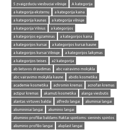
5 zvaigzduciu viesbuciai vilniuje
A kategorija
a kategorija eksternu
a kategorija kaina
a kategorija kaunas
a kategorija vilniuje
a kategorija Vilnius
a kategorijos
a kategorijos egzaminas
a kategorijos kaina
a kategorijos kursai
a kategorijos kursai kaune
a kategorijos kursai Vilniuje
a kategorijos laikymas
a kategorijos teises
a2 kategorija
ab lietuvos draudimas
abc vairavimo mokykla
abc vairavimo mokykla kaune
abidis kosmetika
academie kosmetika
achromin kremas
acnofan kremas
actipur kremas
akamuti kosmetika
alanga viesbutis
alantas virtuves baldai
alfredo langai
aliuminiai langai
aliumininiai langai
aliuminio langai
aliuminio profiliai baldams Raktai spintoms: sieninės spintos
aliuminio profilio langai
aluplast langai