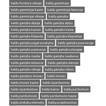
baldu furnitura vilniuje
baldų gamintojai
baldu gamintojai kaune
baldu gamintojai lietuvoje
baldu gamintojai vilniuje
baldų gamyba
baldu gamyba alytuje
baldu gamyba alytus
baldų gamyba kaunas
baldų gamyba kaune
baldu gamyba klaipeda
baldų gamyba klaipėdoje
baldu gamyba pagal uzsakyma
baldu gamyba panevezyje
baldu gamyba panevezys
baldu gamyba plungeje
baldu gamyba siauliai
baldu gamyba siauliuose
baldu gamyba telsiuose
baldu gamyba utenoje
baldų gamyba vilniuje
baldų gamyba vilnius
baldu gamybos imones
baldu imones
baldu imones kaune
baldu ispardavimas
baldu isparduotuve
baldu kainos
baldų parduotuvė
baldų parduotuvės
baldu parduotuves kaune
baldu prekyba internetu
baldų projektavimas