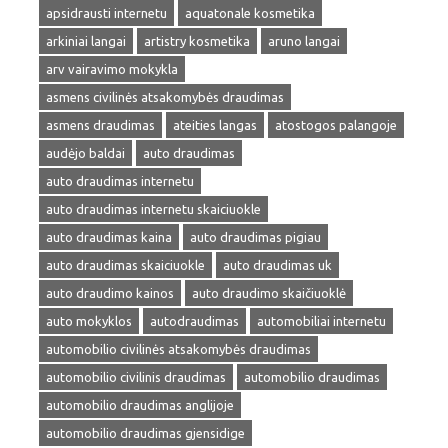
apsidrausti internetu
aquatonale kosmetika
arkiniai langai
artistry kosmetika
aruno langai
arv vairavimo mokykla
asmens civilinės atsakomybės draudimas
asmens draudimas
ateities langas
atostogos palangoje
audėjo baldai
auto draudimas
auto draudimas internetu
auto draudimas internetu skaiciuokle
auto draudimas kaina
auto draudimas pigiau
auto draudimas skaiciuokle
auto draudimas uk
auto draudimo kainos
auto draudimo skaičiuoklė
auto mokyklos
autodraudimas
automobiliai internetu
automobilio civilinės atsakomybės draudimas
automobilio civilinis draudimas
automobilio draudimas
automobilio draudimas anglijoje
automobilio draudimas gjensidige