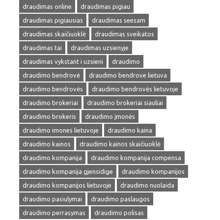
draudimas online
draudimas pigiau
draudimas pigiausias
draudimas seesam
draudimas skaičiuoklė
draudimas sveikatos
draudimas tai
draudimas uzsienyje
draudimas vykstant i uzsieni
draudimo
draudimo bendrovė
draudimo bendrove lietuva
draudimo bendrovės
draudimo bendrovės lietuvoje
draudimo brokeriai
draudimo brokeriai siauliai
draudimo brokeris
draudimo įmonės
draudimo imones lietuvoje
draudimo kaina
draudimo kainos
draudimo kainos skaičiuoklė
draudimo kompanija
draudimo kompanija compensa
draudimo kompanija gjensidige
draudimo kompanijos
draudimo kompanijos lietuvoje
draudimo nuolaida
draudimo pasiulymai
draudimo paslaugos
draudimo perrasymas
draudimo polisas