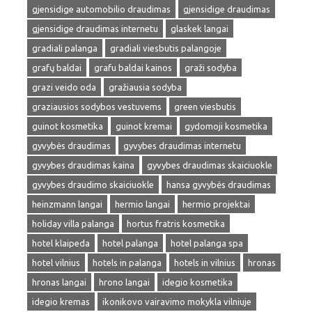
gjensidige automobilio draudimas
gjensidige draudimas
gjensidige draudimas internetu
glaskek langai
gradiali palanga
gradiali viesbutis palangoje
grafų baldai
grafu baldai kainos
graži sodyba
grazi veido oda
gražiausia sodyba
graziausios sodybos vestuvems
green viesbutis
guinot kosmetika
guinot kremai
gydomoji kosmetika
gyvybės draudimas
gyvybes draudimas internetu
gyvybes draudimas kaina
gyvybes draudimas skaiciuokle
gyvybes draudimo skaiciuokle
hansa gyvybės draudimas
heinzmann langai
hermio langai
hermio projektai
holiday villa palanga
hortus fratris kosmetika
hotel klaipeda
hotel palanga
hotel palanga spa
hotel vilnius
hotels in palanga
hotels in vilnius
hronas
hronas langai
hrono langai
idegio kosmetika
idegio kremas
ikonikovo vairavimo mokykla vilniuje