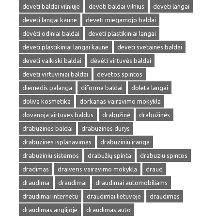
deveti baldai vilniuje
deveti baldai vilnius
deveti langai
deveti langai kaune
deveti miegamojo baldai
dėvėti odiniai baldai
deveti plastikiniai langai
deveti plastikiniai langai kaune
deveti svetaines baldai
deveti vaikiski baldai
dėvėti virtuvės baldai
deveti virtuviniai baldai
devetos spintos
diemedis palanga
diforma baldai
doleta langai
doliva kosmetika
dorkanas vairavimo mokykla
dovanoja virtuves baldus
drabužinė
drabužinės
drabuzines baldai
drabuzines durys
drabuzines isplanavimas
drabuziniu iranga
drabuziniu sistemos
drabužių spinta
drabuziu spintos
dradimas
draiveris vairavimo mokykla
draud
draudima
draudimai
draudimai automobiliams
draudimai internetu
draudimai lietuvoje
draudimas
draudimas anglijoje
draudimas auto