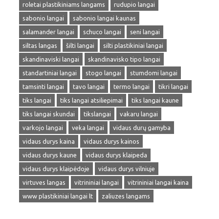
roletai plastikiniams langams
rudupio langai
sabonio langai
sabonio langai kaunas
salamander langai
schuco langai
seni langai
siltas langas
šilti langai
silti plastikiniai langai
skandinaviski langai
skandinavisko tipo langai
standartiniai langai
stogo langai
stumdomi langai
tamsinti langai
tavo langai
termo langai
tikri langai
tiks langai
tiks langai atsiliepimai
tiks langai kaune
tiks langai skundai
tikslangai
vakaru langai
varkojo langai
veka langai
vidaus durų gamyba
vidaus durys kaina
vidaus durys kainos
vidaus durys kaune
vidaus durys klaipeda
vidaus durys klaipėdoje
vidaus durys vilniuje
virtuves langas
vitrininiai langai
vitrininiai langai kaina
www plastikiniai langai lt
zaliuzes langams