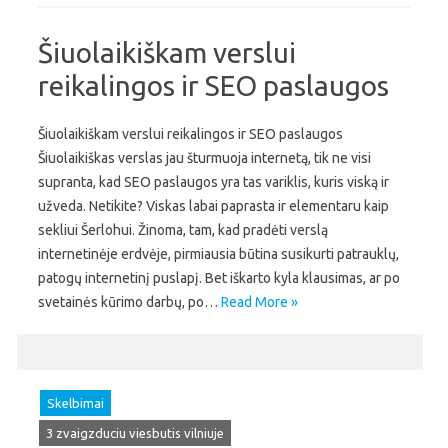
Šiuolaikiškam verslui
reikalingos ir SEO paslaugos
Šiuolaikiškam verslui reikalingos ir SEO paslaugos
Šiuolaikiškas verslas jau šturmuoja internetą, tik ne visi
supranta, kad SEO paslaugos yra tas variklis, kuris viską ir
užveda. Netikite? Viskas labai paprasta ir elementaru kaip
sekliui Šerlohui. Žinoma, tam, kad pradėti verslą
internetinėje erdvėje, pirmiausia būtina susikurti patrauklų,
patogų internetinį puslapį. Bet iškarto kyla klausimas, ar po
svetainės kūrimo darbų, po…
Read More »
Skelbimai
3 zvaigzduciu viesbutis vilniuje