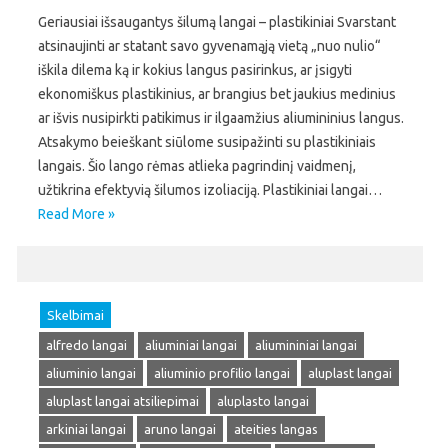
Geriausiai išsaugantys šilumą langai – plastikiniai Svarstant
atsinaujinti ar statant savo gyvenamąją vietą „nuo nulio“
iškila dilema ką ir kokius langus pasirinkus, ar įsigyti
ekonomiškus plastikinius, ar brangius bet jaukius medinius
ar išvis nusipirkti patikimus ir ilgaamžius aliumininius langus.
Atsakymo beieškant siūlome susipažinti su plastikiniais
langais. Šio lango rėmas atlieka pagrindinį vaidmenį,
užtikrina efektyvią šilumos izoliaciją. Plastikiniai langai…
Read More »
Skelbimai
alfredo langai
aliuminiai langai
aliumininiai langai
aliuminio langai
aliuminio profilio langai
aluplast langai
aluplast langai atsiliepimai
aluplasto langai
arkiniai langai
aruno langai
ateities langas