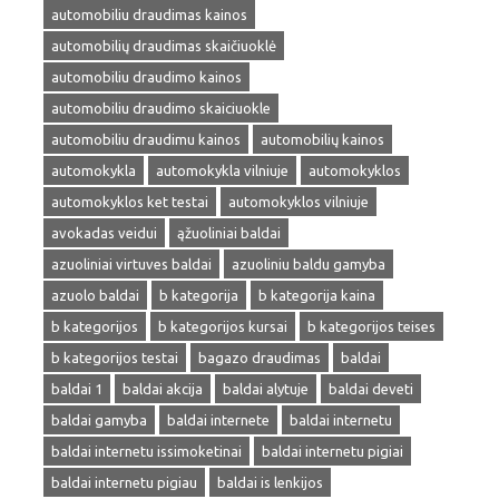
automobiliu draudimas kainos
automobilių draudimas skaičiuoklė
automobiliu draudimo kainos
automobiliu draudimo skaiciuokle
automobiliu draudimu kainos
automobilių kainos
automokykla
automokykla vilniuje
automokyklos
automokyklos ket testai
automokyklos vilniuje
avokadas veidui
ąžuoliniai baldai
azuoliniai virtuves baldai
azuoliniu baldu gamyba
azuolo baldai
b kategorija
b kategorija kaina
b kategorijos
b kategorijos kursai
b kategorijos teises
b kategorijos testai
bagazo draudimas
baldai
baldai 1
baldai akcija
baldai alytuje
baldai deveti
baldai gamyba
baldai internete
baldai internetu
baldai internetu issimoketinai
baldai internetu pigiai
baldai internetu pigiau
baldai is lenkijos