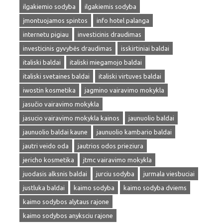
ilgakiemio sodyba
ilgakiemis sodyba
įmontuojamos spintos
info hotel palanga
internetu pigiau
investicinis draudimas
investicinis gyvybės draudimas
isskirtiniai baldai
italiski baldai
italiski miegamojo baldai
italiski svetaines baldai
italiski virtuves baldai
iwostin kosmetika
jagmino vairavimo mokykla
jasučio vairavimo mokykla
jasucio vairavimo mokykla kainos
jaunuolio baldai
jaunuolio baldai kaune
jaunuolio kambario baldai
jautri veido oda
jautrios odos prieziura
jericho kosmetika
jtmc vairavimo mokykla
juodasis alksnis baldai
jurciu sodyba
jurmala viesbuciai
justluka baldai
kaimo sodyba
kaimo sodyba dviems
kaimo sodybos alytaus rajone
kaimo sodybos anyksciu rajone