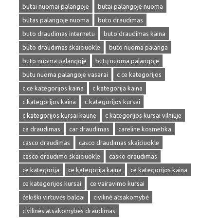
butai nuomai palangoje
butai palangoje nuoma
butas palangoje nuoma
buto draudimas
buto draudimas internetu
buto draudimas kaina
buto draudimas skaiciuokle
buto nuoma palanga
buto nuoma palangoje
butų nuoma palangoje
butu nuoma palangoje vasarai
c ce kategorijos
c ce kategorijos kaina
c kategorija kaina
c kategorijos kaina
c kategorijos kursai
c kategorijos kursai kaune
c kategorijos kursai vilniuje
ca draudimas
car draudimas
careline kosmetika
casco draudimas
casco draudimas skaiciuokle
casco draudimo skaiciuokle
casko draudimas
ce kategorija
ce kategorija kaina
ce kategorijos kaina
ce kategorijos kursai
ce vairavimo kursai
čekiški virtuvės baldai
civilinė atsakomybė
civilinės atsakomybės draudimas