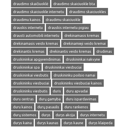
draudimo skaičiuoklė
draudimo skaiciuokle bta
draudimo skaiciuokle internetu
draudimo skaiciuokles
draudimu kainos
draudimu skaiciuokle
drauskis internetu
drauskis internetu pigiau
drausti automobili internetu
drekinamasis kremas
drekinamasis veido kremas
drekinamieji veido kremai
drekinantis kremas
drekinantis veido kremas
drudimas
druskininkai apgyvendinimas
druskininkai nakvyne
druskininkai spa
druskininkai viesbuciai
druskininkai viesbutis
druskininku poilsio namai
druskininku viesbuciai
druskininku viesbuciai kainos
druskininku viesbutis
duris
duru apvadai
duru centras
durų gamyba
duru ispardavimas
duru kainos
durų pasaulis
duru rankenos
durų sistemos
durys
durys akcija
durys internetu
durys kaina
durys kaunas
durys kaune
durys klaipeda