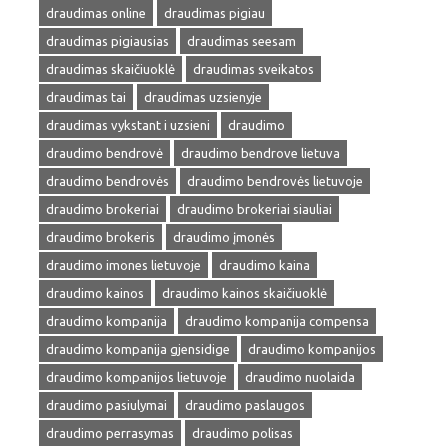
draudimas online
draudimas pigiau
draudimas pigiausias
draudimas seesam
draudimas skaičiuoklė
draudimas sveikatos
draudimas tai
draudimas uzsienyje
draudimas vykstant i uzsieni
draudimo
draudimo bendrovė
draudimo bendrove lietuva
draudimo bendrovės
draudimo bendrovės lietuvoje
draudimo brokeriai
draudimo brokeriai siauliai
draudimo brokeris
draudimo įmonės
draudimo imones lietuvoje
draudimo kaina
draudimo kainos
draudimo kainos skaičiuoklė
draudimo kompanija
draudimo kompanija compensa
draudimo kompanija gjensidige
draudimo kompanijos
draudimo kompanijos lietuvoje
draudimo nuolaida
draudimo pasiulymai
draudimo paslaugos
draudimo perrasymas
draudimo polisas