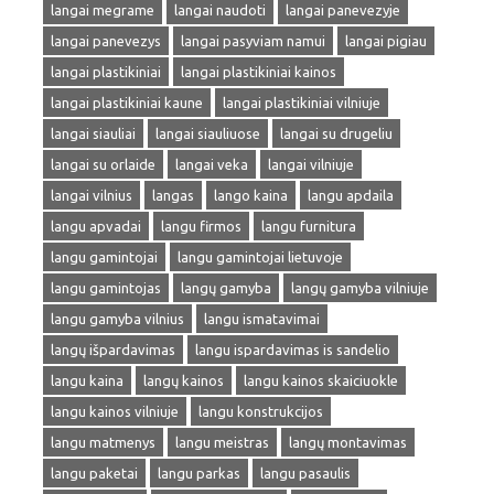
langai megrame
langai naudoti
langai panevezyje
langai panevezys
langai pasyviam namui
langai pigiau
langai plastikiniai
langai plastikiniai kainos
langai plastikiniai kaune
langai plastikiniai vilniuje
langai siauliai
langai siauliuose
langai su drugeliu
langai su orlaide
langai veka
langai vilniuje
langai vilnius
langas
lango kaina
langu apdaila
langu apvadai
langu firmos
langu furnitura
langu gamintojai
langu gamintojai lietuvoje
langu gamintojas
langų gamyba
langų gamyba vilniuje
langu gamyba vilnius
langu ismatavimai
langų išpardavimas
langu ispardavimas is sandelio
langu kaina
langų kainos
langu kainos skaiciuokle
langu kainos vilniuje
langu konstrukcijos
langu matmenys
langu meistras
langų montavimas
langu paketai
langu parkas
langu pasaulis