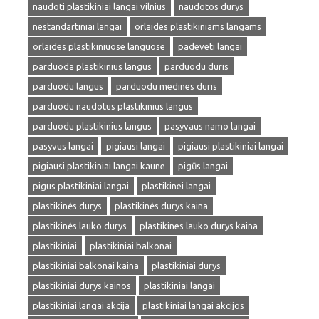
naudoti plastikiniai langai vilnius
naudotos durys
nestandartiniai langai
orlaides plastikiniams langams
orlaides plastikiniuose languose
padeveti langai
parduoda plastikinius langus
parduodu duris
parduodu langus
parduodu medines duris
parduodu naudotus plastikinius langus
parduodu plastikinius langus
pasyvaus namo langai
pasyvus langai
pigiausi langai
pigiausi plastikiniai langai
pigiausi plastikiniai langai kaune
pigūs langai
pigus plastikiniai langai
plastikinei langai
plastikinės durys
plastikinės durys kaina
plastikinės lauko durys
plastikines lauko durys kaina
plastikiniai
plastikiniai balkonai
plastikiniai balkonai kaina
plastikiniai durys
plastikiniai durys kainos
plastikiniai langai
plastikiniai langai akcija
plastikiniai langai akcijos