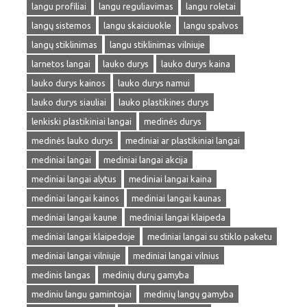
langu profiliai
langu reguliavimas
langu roletai
langų sistemos
langu skaiciuokle
langu spalvos
langų stiklinimas
langu stiklinimas vilniuje
larnetos langai
lauko durys
lauko durys kaina
lauko durys kainos
lauko durys namui
lauko durys siauliai
lauko plastikines durys
lenkiski plastikiniai langai
medinės durys
medinės lauko durys
mediniai ar plastikiniai langai
mediniai langai
mediniai langai akcija
mediniai langai alytus
mediniai langai kaina
mediniai langai kainos
mediniai langai kaunas
mediniai langai kaune
mediniai langai klaipeda
mediniai langai klaipedoje
mediniai langai su stiklo paketu
mediniai langai vilniuje
mediniai langai vilnius
medinis langas
medinių durų gamyba
mediniu langu gamintojai
medinių langų gamyba