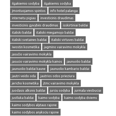
ilgakiemio sodyba
ilgakiemis sodyba
įmontuojamos spintos
info hotel palanga
internetu pigiau
investicinis draudimas
investicinis gyvybės draudimas
isskirtiniai baldai
italiski baldai
italiski miegamojo baldai
italiski svetaines baldai
italiski virtuves baldai
iwostin kosmetika
jagmino vairavimo mokykla
jasučio vairavimo mokykla
jasucio vairavimo mokykla kainos
jaunuolio baldai
jaunuolio baldai kaune
jaunuolio kambario baldai
jautri veido oda
jautrios odos prieziura
jericho kosmetika
jtmc vairavimo mokykla
juodasis alksnis baldai
jurciu sodyba
jurmala viesbuciai
justluka baldai
kaimo sodyba
kaimo sodyba dviems
kaimo sodybos alytaus rajone
kaimo sodybos anyksciu rajone