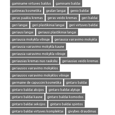
gaminame virtuves baldus
gaminami baldai
gatineau kosmetika
gealan langai
genio baldai
geras paakiu kremas
geras veido kremas
geri baldai
geri langai
geri plastikiniai langai
geri virtuves baldai
geriausi langai
geriausi plastikiniai langai
geriausia mokykla vilniuje
geriausia vairavimo mokykla
geriausia vairavimo mokykla kaune
geriausia vairavimo mokykla vilniuje
geriausias kremas nuo rauksliu
geriausias veido kremas
geriausios vairavimo mokyklos
geriausios vairavimo mokyklos vilniuje
germaine de capuccini kosmetika
gintaro baldai
gintaro baldai akcijos
gintaro baldai alytuje
gintaro baldai kaune
gintaro baldai komodos
gintaro baldai sekcijos
gintaro baldai spintos
gintaro baldai virtuves komplektai
givybes draudimas