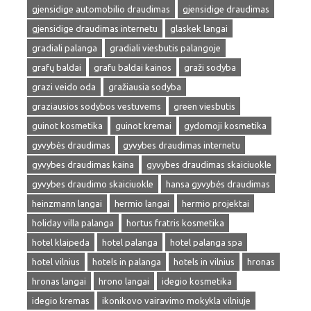
gjensidige automobilio draudimas
gjensidige draudimas
gjensidige draudimas internetu
glaskek langai
gradiali palanga
gradiali viesbutis palangoje
grafų baldai
grafu baldai kainos
graži sodyba
grazi veido oda
gražiausia sodyba
graziausios sodybos vestuvems
green viesbutis
guinot kosmetika
guinot kremai
gydomoji kosmetika
gyvybės draudimas
gyvybes draudimas internetu
gyvybes draudimas kaina
gyvybes draudimas skaiciuokle
gyvybes draudimo skaiciuokle
hansa gyvybės draudimas
heinzmann langai
hermio langai
hermio projektai
holiday villa palanga
hortus fratris kosmetika
hotel klaipeda
hotel palanga
hotel palanga spa
hotel vilnius
hotels in palanga
hotels in vilnius
hronas
hronas langai
hrono langai
idegio kosmetika
idegio kremas
ikonikovo vairavimo mokykla vilniuje