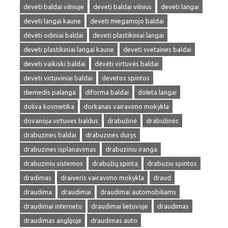
deveti baldai vilniuje
deveti baldai vilnius
deveti langai
deveti langai kaune
deveti miegamojo baldai
dėvėti odiniai baldai
deveti plastikiniai langai
deveti plastikiniai langai kaune
deveti svetaines baldai
deveti vaikiski baldai
dėvėti virtuvės baldai
deveti virtuviniai baldai
devetos spintos
diemedis palanga
diforma baldai
doleta langai
doliva kosmetika
dorkanas vairavimo mokykla
dovanoja virtuves baldus
drabužinė
drabužinės
drabuzines baldai
drabuzines durys
drabuzines isplanavimas
drabuziniu iranga
drabuziniu sistemos
drabužių spinta
drabuziu spintos
dradimas
draiveris vairavimo mokykla
draud
draudima
draudimai
draudimai automobiliams
draudimai internetu
draudimai lietuvoje
draudimas
draudimas anglijoje
draudimas auto