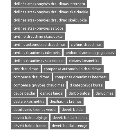
civilinės atsakomybės draudimas internetu
civilines atsakomybes draudimas skaiciuokle
civilinės atsakomybės draudimo skaičiuoklė
civilinės atsakomybės sąlygos
civilinio draudimo skaiciuokle
civilinis automobilio draudimas
civilinis draudimas
civilinis draudimas internetu
civilinis draudimas pigiausias
civilinis draudimas skaiciuokle
clinians kosmetika
cmr draudimas
compensa automobilio draudimas
compensa draudimas
compensa draudimas internetu
compensa gyvybės draudimas
d kategorijos kursai
dalios baldai
danijos langai
darbo baldai
darudimas
declare kosmetika
depiliacinis kremas
depiliacinis kremas veidui
dėvėti baldai
deveti baldai alytuje
deveti baldai kaunas
dėvėti baldai kaune
deveti baldai utenoje