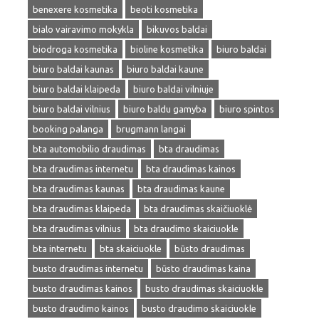
benexere kosmetika
beoti kosmetika
bialo vairavimo mokykla
bikuvos baldai
biodroga kosmetika
bioline kosmetika
biuro baldai
biuro baldai kaunas
biuro baldai kaune
biuro baldai klaipeda
biuro baldai vilniuje
biuro baldai vilnius
biuro baldu gamyba
biuro spintos
booking palanga
brugmann langai
bta automobilio draudimas
bta draudimas
bta draudimas internetu
bta draudimas kainos
bta draudimas kaunas
bta draudimas kaune
bta draudimas klaipeda
bta draudimas skaičiuoklė
bta draudimas vilnius
bta draudimo skaiciuokle
bta internetu
bta skaiciuokle
būsto draudimas
busto draudimas internetu
būsto draudimas kaina
busto draudimas kainos
busto draudimas skaiciuokle
busto draudimo kainos
busto draudimo skaiciuokle