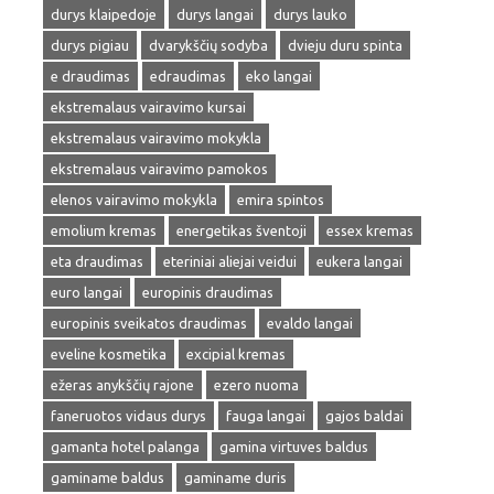
durys klaipedoje
durys langai
durys lauko
durys pigiau
dvarykščių sodyba
dvieju duru spinta
e draudimas
edraudimas
eko langai
ekstremalaus vairavimo kursai
ekstremalaus vairavimo mokykla
ekstremalaus vairavimo pamokos
elenos vairavimo mokykla
emira spintos
emolium kremas
energetikas šventoji
essex kremas
eta draudimas
eteriniai aliejai veidui
eukera langai
euro langai
europinis draudimas
europinis sveikatos draudimas
evaldo langai
eveline kosmetika
excipial kremas
ežeras anykščių rajone
ezero nuoma
faneruotos vidaus durys
fauga langai
gajos baldai
gamanta hotel palanga
gamina virtuves baldus
gaminame baldus
gaminame duris