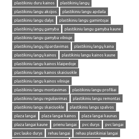
plastikiniu duru kainos
plastikinių langų
plastikiniu langu akcijos
plastikiniu langu apdaila
plastikiniu langu dalys
plastikiniu langu gamintojai
plastikinių langų gamyba
plastikiniu langu gamyba kaune
plastikiniu langu gamyba vilniuje
plastikinių langų išpardavimas
plastikinių langų kaina
plastikinių langų kainos
plastikiniu langu kainos kaune
plastikiniu langu kainos klaipedoje
plastikiniu langu kainos skaiciuokle
plastikiniu langu kainos vilniuje
plastikiniu langu montavimas
plastikiniu langu profiliai
plastikiniu langu reguliavimas
plastikiniu langu remontas
plastikiniu langu skaiciuokle
plastikiniu langu spalvos
plaza langai
plaza langai kainos
plaza langai kaunas
plaza langai kaune
prienu langai
pvc durys
pvc langai
pvc lauko durys
rehau langai
rehau plastikiniai langai