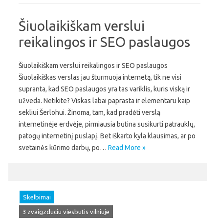
Šiuolaikiškam verslui
reikalingos ir SEO paslaugos
Šiuolaikiškam verslui reikalingos ir SEO paslaugos
Šiuolaikiškas verslas jau šturmuoja internetą, tik ne visi
supranta, kad SEO paslaugos yra tas variklis, kuris viską ir
užveda. Netikite? Viskas labai paprasta ir elementaru kaip
sekliui Šerlohui. Žinoma, tam, kad pradėti verslą
internetinėje erdvėje, pirmiausia būtina susikurti patrauklų,
patogų internetinį puslapį. Bet iškarto kyla klausimas, ar po
svetainės kūrimo darbų, po…
Read More »
Skelbimai
3 zvaigzduciu viesbutis vilniuje