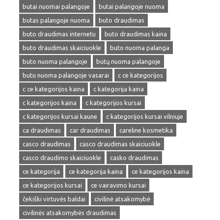
butai nuomai palangoje
butai palangoje nuoma
butas palangoje nuoma
buto draudimas
buto draudimas internetu
buto draudimas kaina
buto draudimas skaiciuokle
buto nuoma palanga
buto nuoma palangoje
butų nuoma palangoje
butu nuoma palangoje vasarai
c ce kategorijos
c ce kategorijos kaina
c kategorija kaina
c kategorijos kaina
c kategorijos kursai
c kategorijos kursai kaune
c kategorijos kursai vilniuje
ca draudimas
car draudimas
careline kosmetika
casco draudimas
casco draudimas skaiciuokle
casco draudimo skaiciuokle
casko draudimas
ce kategorija
ce kategorija kaina
ce kategorijos kaina
ce kategorijos kursai
ce vairavimo kursai
čekiški virtuvės baldai
civilinė atsakomybė
civilinės atsakomybės draudimas