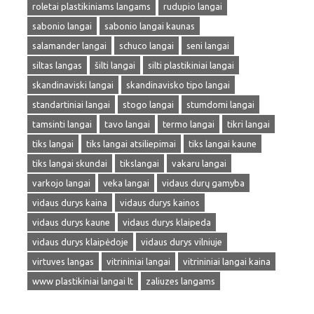
roletai plastikiniams langams
rudupio langai
sabonio langai
sabonio langai kaunas
salamander langai
schuco langai
seni langai
siltas langas
šilti langai
silti plastikiniai langai
skandinaviski langai
skandinavisko tipo langai
standartiniai langai
stogo langai
stumdomi langai
tamsinti langai
tavo langai
termo langai
tikri langai
tiks langai
tiks langai atsiliepimai
tiks langai kaune
tiks langai skundai
tikslangai
vakaru langai
varkojo langai
veka langai
vidaus durų gamyba
vidaus durys kaina
vidaus durys kainos
vidaus durys kaune
vidaus durys klaipeda
vidaus durys klaipėdoje
vidaus durys vilniuje
virtuves langas
vitrininiai langai
vitrininiai langai kaina
www plastikiniai langai lt
zaliuzes langams