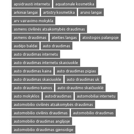
apsidrausti internetu
aquatonale kosmetika
arkiniai langai
artistry kosmetika
aruno langai
arv vairavimo mokykla
asmens civilinės atsakomybės draudimas
asmens draudimas
ateities langas
atostogos palangoje
audėjo baldai
auto draudimas
auto draudimas internetu
auto draudimas internetu skaiciuokle
auto draudimas kaina
auto draudimas pigiau
auto draudimas skaiciuokle
auto draudimas uk
auto draudimo kainos
auto draudimo skaičiuoklė
auto mokyklos
autodraudimas
automobiliai internetu
automobilio civilinės atsakomybės draudimas
automobilio civilinis draudimas
automobilio draudimas
automobilio draudimas anglijoje
automobilio draudimas gjensidige