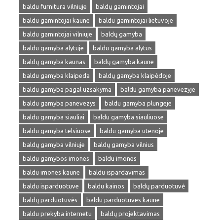
baldu furnitura vilniuje
baldų gamintojai
baldu gamintojai kaune
baldu gamintojai lietuvoje
baldu gamintojai vilniuje
baldų gamyba
baldu gamyba alytuje
baldu gamyba alytus
baldų gamyba kaunas
baldų gamyba kaune
baldu gamyba klaipeda
baldų gamyba klaipėdoje
baldu gamyba pagal uzsakyma
baldu gamyba panevezyje
baldu gamyba panevezys
baldu gamyba plungeje
baldu gamyba siauliai
baldu gamyba siauliuose
baldu gamyba telsiuose
baldu gamyba utenoje
baldų gamyba vilniuje
baldų gamyba vilnius
baldu gamybos imones
baldu imones
baldu imones kaune
baldu ispardavimas
baldu isparduotuve
baldu kainos
baldų parduotuvė
baldų parduotuvės
baldu parduotuves kaune
baldu prekyba internetu
baldų projektavimas