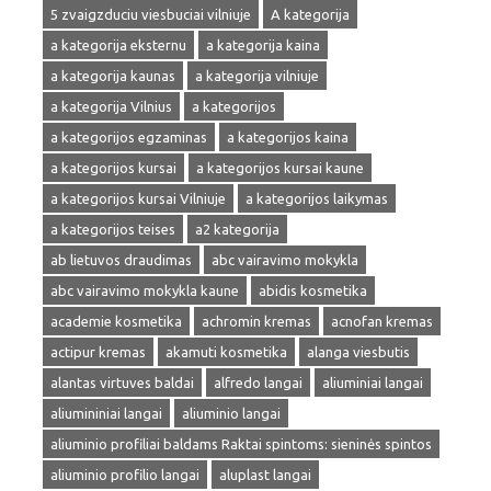
5 zvaigzduciu viesbuciai vilniuje
A kategorija
a kategorija eksternu
a kategorija kaina
a kategorija kaunas
a kategorija vilniuje
a kategorija Vilnius
a kategorijos
a kategorijos egzaminas
a kategorijos kaina
a kategorijos kursai
a kategorijos kursai kaune
a kategorijos kursai Vilniuje
a kategorijos laikymas
a kategorijos teises
a2 kategorija
ab lietuvos draudimas
abc vairavimo mokykla
abc vairavimo mokykla kaune
abidis kosmetika
academie kosmetika
achromin kremas
acnofan kremas
actipur kremas
akamuti kosmetika
alanga viesbutis
alantas virtuves baldai
alfredo langai
aliuminiai langai
aliumininiai langai
aliuminio langai
aliuminio profiliai baldams Raktai spintoms: sieninės spintos
aliuminio profilio langai
aluplast langai