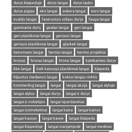
durys klaipedoje
durys langai
durys lauko
durys pigiau
eko langai
eukera langai
euro langai
evaldo langai
faneruotos vidaus durys
fauga langai
gaminame duris
gealan langai
geri langai
geri plastikiniai langai
geriausi langai
geriausi plastikiniai langai
glaskek langai
heinzmann langai
hermio langai
hermio projektai
hronas
hronas langai
hrono langai
kambarines durys
kbe langai
kiek kainuoja plastikiniai langai
klaipeda
klijuotos medienos langai
kokius langus rinktis
kommerling langai
langai
langai akcija
langai alytuje
langai alytus
langai durys
langai ir durys
langai is vokietijos
langai ispardavimas
langai issimoketinai
langai kaina
langai kainos
langai kaunas
langai kaune
langai klaipeda
langai klaipedoje
langai marijampole
langai mediniai