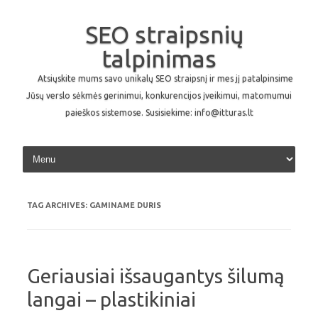
SEO straipsnių
talpinimas
Atsiųskite mums savo unikalų SEO straipsnį ir mes jį patalpinsime
Jūsų verslo sėkmės gerinimui, konkurencijos įveikimui, matomumui
paieškos sistemose. Susisiekime: info@itturas.lt
Skip to content
TAG ARCHIVES:
GAMINAME DURIS
Geriausiai išsaugantys šilumą
langai – plastikiniai