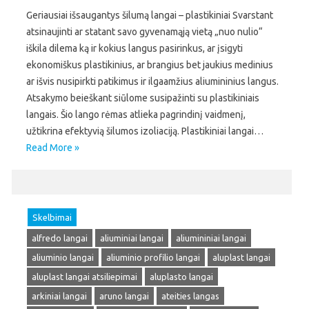
Geriausiai išsaugantys šilumą langai – plastikiniai Svarstant
atsinaujinti ar statant savo gyvenamąją vietą „nuo nulio“
iškila dilema ką ir kokius langus pasirinkus, ar įsigyti
ekonomiškus plastikinius, ar brangius bet jaukius medinius
ar išvis nusipirkti patikimus ir ilgaamžius aliumininius langus.
Atsakymo beieškant siūlome susipažinti su plastikiniais
langais. Šio lango rėmas atlieka pagrindinį vaidmenį,
užtikrina efektyvią šilumos izoliaciją. Plastikiniai langai…
Read More »
Skelbimai
alfredo langai
aliuminiai langai
aliumininiai langai
aliuminio langai
aliuminio profilio langai
aluplast langai
aluplast langai atsiliepimai
aluplasto langai
arkiniai langai
aruno langai
ateities langas