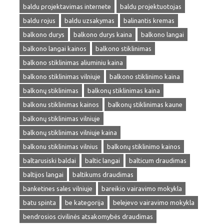
baldu projektavimas internete
baldu projektuotojas
baldu rojus
baldu uzsakymas
balinantis kremas
balkono durys
balkono durys kaina
balkono langai
balkono langai kainos
balkono stiklinimas
balkono stiklinimas aliuminiu kaina
balkono stiklinimas vilniuje
balkono stiklinimo kaina
balkonų stiklinimas
balkonų stiklinimas kaina
balkonu stiklinimas kainos
balkonų stiklinimas kaune
balkonų stiklinimas vilniuje
balkonų stiklinimas vilniuje kaina
balkonu stiklinimas vilnius
balkonų stiklinimo kainos
baltarusiski baldai
baltic langai
balticum draudimas
baltijos langai
baltikums draudimas
banketines sales vilniuje
bareikio vairavimo mokykla
batu spinta
be kategorija
belejevo vairavimo mokykla
bendrosios civilinės atsakomybės draudimas