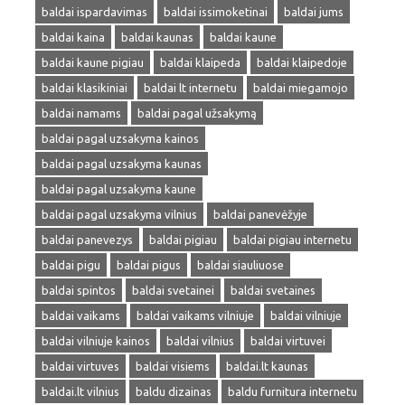
baldai ispardavimas
baldai issimoketinai
baldai jums
baldai kaina
baldai kaunas
baldai kaune
baldai kaune pigiau
baldai klaipeda
baldai klaipedoje
baldai klasikiniai
baldai lt internetu
baldai miegamojo
baldai namams
baldai pagal užsakymą
baldai pagal uzsakyma kainos
baldai pagal uzsakyma kaunas
baldai pagal uzsakyma kaune
baldai pagal uzsakyma vilnius
baldai panevėžyje
baldai panevezys
baldai pigiau
baldai pigiau internetu
baldai pigu
baldai pigus
baldai siauliuose
baldai spintos
baldai svetainei
baldai svetaines
baldai vaikams
baldai vaikams vilniuje
baldai vilniuje
baldai vilniuje kainos
baldai vilnius
baldai virtuvei
baldai virtuves
baldai visiems
baldai.lt kaunas
baldai.lt vilnius
baldu dizainas
baldu furnitura internetu