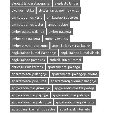
aluplast langai atsiliepimai
aluplasto langai
alva kosmetika
alytaus vairavimo mokyklos
am kategorijos kaina
am kategorijos teises
am kategorijos testas
amber palace
amber palace palanga
amber palanga
amber spa palanga
amber viesbutis
amber viesbutis palanga
anglu kalbos kursai kaune
anglu kalbos kursai klaipedoje
anglu kalbos kursai vilniuje
anglu kalbos pamokos
anticeliulitiniai kremai
anticeliulitinis kremas
apartamentai palanga
apartamentai palangoje
apartamentai palangoje nuoma
apartamentai prie juros
apartamentų nuoma palangoje
apgyvendinimas jurmaloje
apgyvendinimas klaipedoje
apgyvendinimas pajuryje
apgyvendinimas palanga
apgyvendinimas palangoje
apgyvendinimas prie juros
apsauginiai kremai nuo saules
apsidrausk internetu