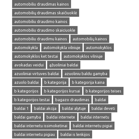
automobiliu draudimas kainos
automobilių draudimas skaičiuoklė
automobiliu draudimo kainos
automobiliu draudimo skaiciuokle
automobiliu draudimu kainos
automobilių kainos
automokykla
automokykla vilniuje
automokyklos
automokyklos ket testai
automokyklos vilniuje
avokadas veidui
ąžuoliniai baldai
azuoliniai virtuves baldai
azuoliniu baldu gamyba
azuolo baldai
b kategorija
b kategorija kaina
b kategorijos
b kategorijos kursai
b kategorijos teises
b kategorijos testai
bagazo draudimas
baldai
baldai 1
baldai akcija
baldai alytuje
baldai deveti
baldai gamyba
baldai internete
baldai internetu
baldai internetu issimoketinai
baldai internetu pigiai
baldai internetu pigiau
baldai is lenkijos