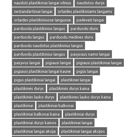
naudoti plastikiniai langai vilnius
naudotos durys
nestandartiniai langai
orlaides plastikiniams langams
orlaides plastikiniuose languose
padeveti langai
parduoda plastikinius langus
parduodu duris
parduodu langus
parduodu medines duris
parduodu naudotus plastikinius langus
parduodu plastikinius langus
pasyvaus namo langai
pasyvus langai
pigiausi langai
pigiausi plastikiniai langai
pigiausi plastikiniai langai kaune
pigūs langai
pigus plastikiniai langai
plastikinei langai
plastikinės durys
plastikinės durys kaina
plastikinės lauko durys
plastikines lauko durys kaina
plastikiniai
plastikiniai balkonai
plastikiniai balkonai kaina
plastikiniai durys
plastikiniai durys kainos
plastikiniai langai
plastikiniai langai akcija
plastikiniai langai akcijos