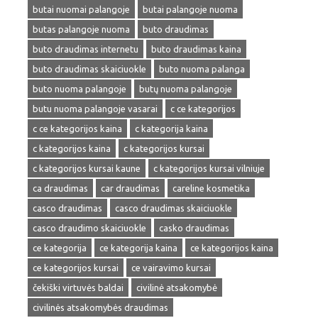
butai nuomai palangoje
butai palangoje nuoma
butas palangoje nuoma
buto draudimas
buto draudimas internetu
buto draudimas kaina
buto draudimas skaiciuokle
buto nuoma palanga
buto nuoma palangoje
butų nuoma palangoje
butu nuoma palangoje vasarai
c ce kategorijos
c ce kategorijos kaina
c kategorija kaina
c kategorijos kaina
c kategorijos kursai
c kategorijos kursai kaune
c kategorijos kursai vilniuje
ca draudimas
car draudimas
careline kosmetika
casco draudimas
casco draudimas skaiciuokle
casco draudimo skaiciuokle
casko draudimas
ce kategorija
ce kategorija kaina
ce kategorijos kaina
ce kategorijos kursai
ce vairavimo kursai
čekiški virtuvės baldai
civilinė atsakomybė
civilinės atsakomybės draudimas