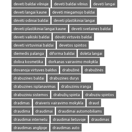
deveti baldai vilniuje
deveti baldai vilnius
deveti langai
deveti langai kaune
deveti miegamojo baldai
dėvėti odiniai baldai
deveti plastikiniai langai
deveti plastikiniai langai kaune
deveti svetaines baldai
deveti vaikiski baldai
dėvėti virtuvės baldai
deveti virtuviniai baldai
devetos spintos
diemedis palanga
diforma baldai
doleta langai
doliva kosmetika
dorkanas vairavimo mokykla
dovanoja virtuves baldus
drabužinė
drabužinės
drabuzines baldai
drabuzines durys
drabuzines isplanavimas
drabuziniu iranga
drabuziniu sistemos
drabužių spinta
drabuziu spintos
dradimas
draiveris vairavimo mokykla
draud
draudima
draudimai
draudimai automobiliams
draudimai internetu
draudimai lietuvoje
draudimas
draudimas anglijoje
draudimas auto