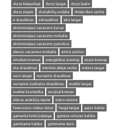
durys klaipedoje
durys langai
durys lauko
durys pigiau
dvarykščių sodyba
dvieju duru spinta
e draudimas
edraudimas
eko langai
ekstremalaus vairavimo kursai
ekstremalaus vairavimo mokykla
ekstremalaus vairavimo pamokos
elenos vairavimo mokykla
emira spintos
emolium kremas
energetikas šventoji
essex kremas
eta draudimas
eteriniai aliejai veidui
eukera langai
euro langai
europinis draudimas
europinis sveikatos draudimas
evaldo langai
eveline kosmetika
excipial kremas
ežeras anykščių rajone
ezero nuoma
faneruotos vidaus durys
fauga langai
gajos baldai
gamanta hotel palanga
gamina virtuves baldus
gaminame baldus
gaminame duris