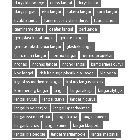
durys klaipedoje
durys langai
durys lauko
durys pigiau
eko langai
eukera langai
euro langai
evaldo langai
faneruotos vidaus durys
fauga langai
gaminame duris
gealan langai
geri langai
geri plastikiniai langai
geriausi langai
geriausi plastikiniai langai
glaskek langai
heinzmann langai
hermio langai
hermio projektai
hronas
hronas langai
hrono langai
kambarines durys
kbe langai
kiek kainuoja plastikiniai langai
klaipeda
klijuotos medienos langai
kokius langus rinktis
kommerling langai
langai
langai akcija
langai alytuje
langai alytus
langai durys
langai ir durys
langai is vokietijos
langai ispardavimas
langai issimoketinai
langai kaina
langai kainos
langai kaunas
langai kaune
langai klaipeda
langai klaipedoje
langai marijampole
langai mediniai