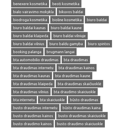
benexere kosmetika
beoti kosmetika
bialo vairavimo mokykla
bikuvos baldai
biodroga kosmetika
bioline kosmetika
biuro baldai
biuro baldai kaunas
biuro baldai kaune
biuro baldai klaipeda
biuro baldai vilniuje
biuro baldai vilnius
biuro baldu gamyba
biuro spintos
booking palanga
brugmann langai
bta automobilio draudimas
bta draudimas
bta draudimas internetu
bta draudimas kainos
bta draudimas kaunas
bta draudimas kaune
bta draudimas klaipeda
bta draudimas skaičiuoklė
bta draudimas vilnius
bta draudimo skaiciuokle
bta internetu
bta skaiciuokle
būsto draudimas
busto draudimas internetu
būsto draudimas kaina
busto draudimas kainos
busto draudimas skaiciuokle
busto draudimo kainos
busto draudimo skaiciuokle