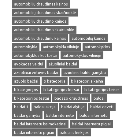
automobiliu draudimas kainos
automobilių draudimas skaičiuoklė
automobiliu draudimo kainos
automobiliu draudimo skaiciuokle
automobiliu draudimu kainos
automobilių kainos
automokykla
automokykla vilniuje
automokyklos
automokyklos ket testai
automokyklos vilniuje
avokadas veidui
ąžuoliniai baldai
azuoliniai virtuves baldai
azuoliniu baldu gamyba
azuolo baldai
b kategorija
b kategorija kaina
b kategorijos
b kategorijos kursai
b kategorijos teises
b kategorijos testai
bagazo draudimas
baldai
baldai 1
baldai akcija
baldai alytuje
baldai deveti
baldai gamyba
baldai internete
baldai internetu
baldai internetu issimoketinai
baldai internetu pigiai
baldai internetu pigiau
baldai is lenkijos