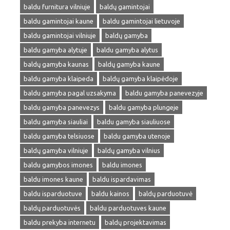
baldu furnitura vilniuje
baldų gamintojai
baldu gamintojai kaune
baldu gamintojai lietuvoje
baldu gamintojai vilniuje
baldų gamyba
baldu gamyba alytuje
baldu gamyba alytus
baldų gamyba kaunas
baldų gamyba kaune
baldu gamyba klaipeda
baldų gamyba klaipėdoje
baldu gamyba pagal uzsakyma
baldu gamyba panevezyje
baldu gamyba panevezys
baldu gamyba plungeje
baldu gamyba siauliai
baldu gamyba siauliuose
baldu gamyba telsiuose
baldu gamyba utenoje
baldų gamyba vilniuje
baldų gamyba vilnius
baldu gamybos imones
baldu imones
baldu imones kaune
baldu ispardavimas
baldu isparduotuve
baldu kainos
baldų parduotuvė
baldų parduotuvės
baldu parduotuves kaune
baldu prekyba internetu
baldų projektavimas