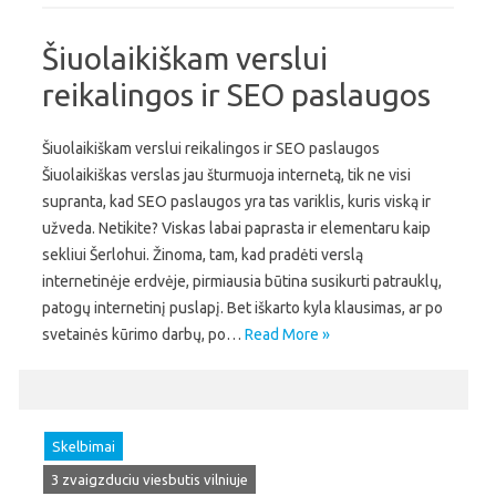
Šiuolaikiškam verslui
reikalingos ir SEO paslaugos
Šiuolaikiškam verslui reikalingos ir SEO paslaugos
Šiuolaikiškas verslas jau šturmuoja internetą, tik ne visi
supranta, kad SEO paslaugos yra tas variklis, kuris viską ir
užveda. Netikite? Viskas labai paprasta ir elementaru kaip
sekliui Šerlohui. Žinoma, tam, kad pradėti verslą
internetinėje erdvėje, pirmiausia būtina susikurti patrauklų,
patogų internetinį puslapį. Bet iškarto kyla klausimas, ar po
svetainės kūrimo darbų, po…
Read More »
Skelbimai
3 zvaigzduciu viesbutis vilniuje