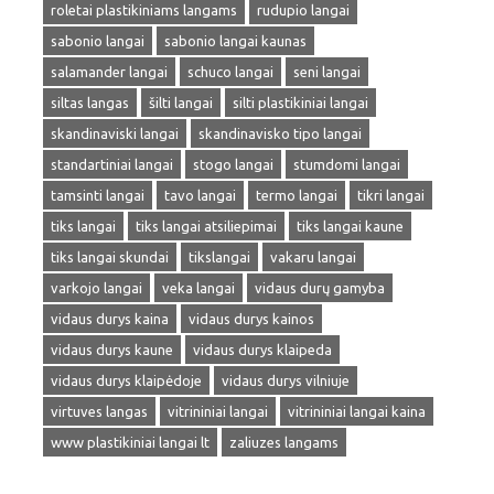
roletai plastikiniams langams
rudupio langai
sabonio langai
sabonio langai kaunas
salamander langai
schuco langai
seni langai
siltas langas
šilti langai
silti plastikiniai langai
skandinaviski langai
skandinavisko tipo langai
standartiniai langai
stogo langai
stumdomi langai
tamsinti langai
tavo langai
termo langai
tikri langai
tiks langai
tiks langai atsiliepimai
tiks langai kaune
tiks langai skundai
tikslangai
vakaru langai
varkojo langai
veka langai
vidaus durų gamyba
vidaus durys kaina
vidaus durys kainos
vidaus durys kaune
vidaus durys klaipeda
vidaus durys klaipėdoje
vidaus durys vilniuje
virtuves langas
vitrininiai langai
vitrininiai langai kaina
www plastikiniai langai lt
zaliuzes langams