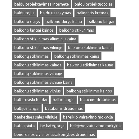
baldu projektavimas internete
baldu projektuotojas
baldu rojus
baldu uzsakymas
balinantis kremas
balkono durys
balkono durys kaina
balkono langai
balkono langai kainos
balkono stiklinimas
balkono stiklinimas aliuminiu kaina
balkono stiklinimas vilniuje
balkono stiklinimo kaina
balkonų stiklinimas
balkonų stiklinimas kaina
balkonu stiklinimas kainos
balkonų stiklinimas kaune
balkonų stiklinimas vilniuje
balkonų stiklinimas vilniuje kaina
balkonu stiklinimas vilnius
balkonų stiklinimo kainos
baltarusiski baldai
baltic langai
balticum draudimas
baltijos langai
baltikums draudimas
banketines sales vilniuje
bareikio vairavimo mokykla
batu spinta
be kategorija
belejevo vairavimo mokykla
bendrosios civilinės atsakomybės draudimas