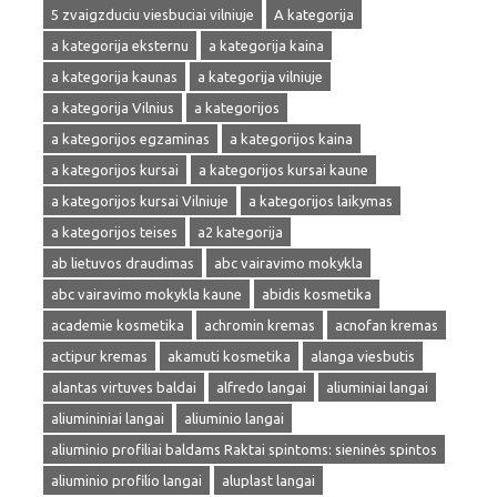
5 zvaigzduciu viesbuciai vilniuje
A kategorija
a kategorija eksternu
a kategorija kaina
a kategorija kaunas
a kategorija vilniuje
a kategorija Vilnius
a kategorijos
a kategorijos egzaminas
a kategorijos kaina
a kategorijos kursai
a kategorijos kursai kaune
a kategorijos kursai Vilniuje
a kategorijos laikymas
a kategorijos teises
a2 kategorija
ab lietuvos draudimas
abc vairavimo mokykla
abc vairavimo mokykla kaune
abidis kosmetika
academie kosmetika
achromin kremas
acnofan kremas
actipur kremas
akamuti kosmetika
alanga viesbutis
alantas virtuves baldai
alfredo langai
aliuminiai langai
aliumininiai langai
aliuminio langai
aliuminio profiliai baldams Raktai spintoms: sieninės spintos
aliuminio profilio langai
aluplast langai