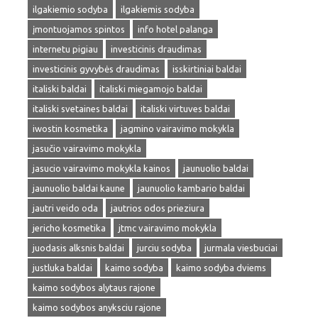
ilgakiemio sodyba
ilgakiemis sodyba
įmontuojamos spintos
info hotel palanga
internetu pigiau
investicinis draudimas
investicinis gyvybės draudimas
isskirtiniai baldai
italiski baldai
italiski miegamojo baldai
italiski svetaines baldai
italiski virtuves baldai
iwostin kosmetika
jagmino vairavimo mokykla
jasučio vairavimo mokykla
jasucio vairavimo mokykla kainos
jaunuolio baldai
jaunuolio baldai kaune
jaunuolio kambario baldai
jautri veido oda
jautrios odos prieziura
jericho kosmetika
jtmc vairavimo mokykla
juodasis alksnis baldai
jurciu sodyba
jurmala viesbuciai
justluka baldai
kaimo sodyba
kaimo sodyba dviems
kaimo sodybos alytaus rajone
kaimo sodybos anyksciu rajone