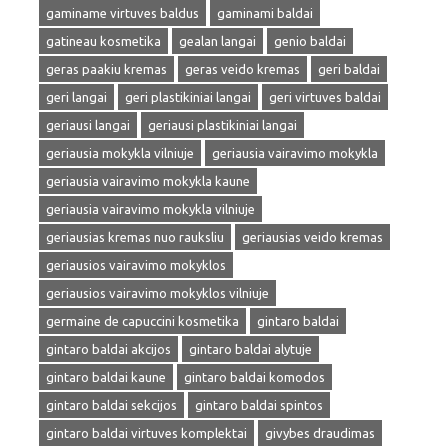
gaminame virtuves baldus
gaminami baldai
gatineau kosmetika
gealan langai
genio baldai
geras paakiu kremas
geras veido kremas
geri baldai
geri langai
geri plastikiniai langai
geri virtuves baldai
geriausi langai
geriausi plastikiniai langai
geriausia mokykla vilniuje
geriausia vairavimo mokykla
geriausia vairavimo mokykla kaune
geriausia vairavimo mokykla vilniuje
geriausias kremas nuo rauksliu
geriausias veido kremas
geriausios vairavimo mokyklos
geriausios vairavimo mokyklos vilniuje
germaine de capuccini kosmetika
gintaro baldai
gintaro baldai akcijos
gintaro baldai alytuje
gintaro baldai kaune
gintaro baldai komodos
gintaro baldai sekcijos
gintaro baldai spintos
gintaro baldai virtuves komplektai
givybes draudimas