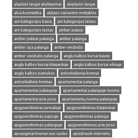
aluplast langai atsiliepimai
aluplasto langai
alva kosmetika
alytaus vairavimo mokyklos
am kategorijos kaina
am kategorijos teises
am kategorijos testas
amber palace
amber palace palanga
amber palanga
amber spa palanga
amber viesbutis
amber viesbutis palanga
anglu kalbos kursai kaune
anglu kalbos kursai klaipedoje
anglu kalbos kursai vilniuje
anglu kalbos pamokos
anticeliulitiniai kremai
anticeliulitinis kremas
apartamentai palanga
apartamentai palangoje
apartamentai palangoje nuoma
apartamentai prie juros
apartamentų nuoma palangoje
apgyvendinimas jurmaloje
apgyvendinimas klaipedoje
apgyvendinimas pajuryje
apgyvendinimas palanga
apgyvendinimas palangoje
apgyvendinimas prie juros
apsauginiai kremai nuo saules
apsidrausk internetu