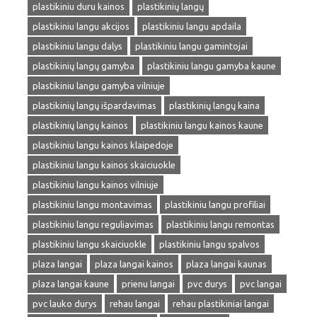
plastikiniu duru kainos
plastikinių langų
plastikiniu langu akcijos
plastikiniu langu apdaila
plastikiniu langu dalys
plastikiniu langu gamintojai
plastikinių langų gamyba
plastikiniu langu gamyba kaune
plastikiniu langu gamyba vilniuje
plastikinių langų išpardavimas
plastikinių langų kaina
plastikinių langų kainos
plastikiniu langu kainos kaune
plastikiniu langu kainos klaipedoje
plastikiniu langu kainos skaiciuokle
plastikiniu langu kainos vilniuje
plastikiniu langu montavimas
plastikiniu langu profiliai
plastikiniu langu reguliavimas
plastikiniu langu remontas
plastikiniu langu skaiciuokle
plastikiniu langu spalvos
plaza langai
plaza langai kainos
plaza langai kaunas
plaza langai kaune
prienu langai
pvc durys
pvc langai
pvc lauko durys
rehau langai
rehau plastikiniai langai