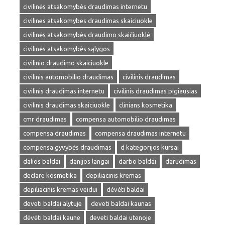
civilinės atsakomybės draudimas internetu
civilines atsakomybes draudimas skaiciuokle
civilinės atsakomybės draudimo skaičiuoklė
civilinės atsakomybės sąlygos
civilinio draudimo skaiciuokle
civilinis automobilio draudimas
civilinis draudimas
civilinis draudimas internetu
civilinis draudimas pigiausias
civilinis draudimas skaiciuokle
clinians kosmetika
cmr draudimas
compensa automobilio draudimas
compensa draudimas
compensa draudimas internetu
compensa gyvybės draudimas
d kategorijos kursai
dalios baldai
danijos langai
darbo baldai
darudimas
declare kosmetika
depiliacinis kremas
depiliacinis kremas veidui
dėvėti baldai
deveti baldai alytuje
deveti baldai kaunas
dėvėti baldai kaune
deveti baldai utenoje