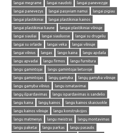
langai megrame
langai naudoti
langai panevezyje
langai panevezys
langai pasyviam namui
langai pigiau
langai plastikiniai
langai plastikiniai kainos
langai plastikiniai kaune
langai plastikiniai vilniuje
langai siauliai
langai siauliuose
langai su drugeliu
langai su orlaide
langai veka
langai vilniuje
langai vilnius
langas
lango kaina
langu apdaila
langu apvadai
langu firmos
langu furnitura
langu gamintojai
langu gamintojai lietuvoje
langu gamintojas
langų gamyba
langų gamyba vilniuje
langu gamyba vilnius
langu ismatavimai
langų išpardavimas
langu ispardavimas is sandelio
langu kaina
langų kainos
langu kainos skaiciuokle
langu kainos vilniuje
langu konstrukcijos
langu matmenys
langu meistras
langų montavimas
langu paketai
langu parkas
langu pasaulis