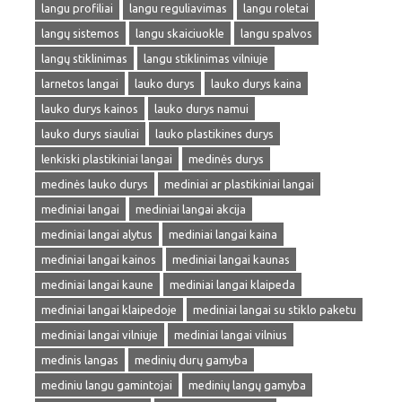
langu profiliai
langu reguliavimas
langu roletai
langų sistemos
langu skaiciuokle
langu spalvos
langų stiklinimas
langu stiklinimas vilniuje
larnetos langai
lauko durys
lauko durys kaina
lauko durys kainos
lauko durys namui
lauko durys siauliai
lauko plastikines durys
lenkiski plastikiniai langai
medinės durys
medinės lauko durys
mediniai ar plastikiniai langai
mediniai langai
mediniai langai akcija
mediniai langai alytus
mediniai langai kaina
mediniai langai kainos
mediniai langai kaunas
mediniai langai kaune
mediniai langai klaipeda
mediniai langai klaipedoje
mediniai langai su stiklo paketu
mediniai langai vilniuje
mediniai langai vilnius
medinis langas
medinių durų gamyba
mediniu langu gamintojai
medinių langų gamyba