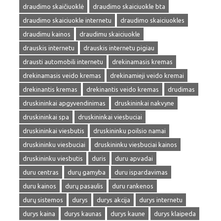
draudimo skaičiuoklė
draudimo skaiciuokle bta
draudimo skaiciuokle internetu
draudimo skaiciuokles
draudimu kainos
draudimu skaiciuokle
drauskis internetu
drauskis internetu pigiau
drausti automobili internetu
drekinamasis kremas
drekinamasis veido kremas
drekinamieji veido kremai
drekinantis kremas
drekinantis veido kremas
drudimas
druskininkai apgyvendinimas
druskininkai nakvyne
druskininkai spa
druskininkai viesbuciai
druskininkai viesbutis
druskininku poilsio namai
druskininku viesbuciai
druskininku viesbuciai kainos
druskininku viesbutis
duris
duru apvadai
duru centras
durų gamyba
duru ispardavimas
duru kainos
durų pasaulis
duru rankenos
durų sistemos
durys
durys akcija
durys internetu
durys kaina
durys kaunas
durys kaune
durys klaipeda