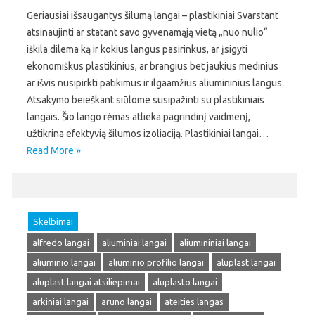
Geriausiai išsaugantys šilumą langai – plastikiniai Svarstant
atsinaujinti ar statant savo gyvenamąją vietą „nuo nulio“
iškila dilema ką ir kokius langus pasirinkus, ar įsigyti
ekonomiškus plastikinius, ar brangius bet jaukius medinius
ar išvis nusipirkti patikimus ir ilgaamžius aliumininius langus.
Atsakymo beieškant siūlome susipažinti su plastikiniais
langais. Šio lango rėmas atlieka pagrindinį vaidmenį,
užtikrina efektyvią šilumos izoliaciją. Plastikiniai langai…
Read More »
Skelbimai
alfredo langai
aliuminiai langai
aliumininiai langai
aliuminio langai
aliuminio profilio langai
aluplast langai
aluplast langai atsiliepimai
aluplasto langai
arkiniai langai
aruno langai
ateities langas