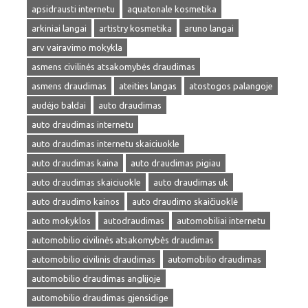
apsidrausti internetu
aquatonale kosmetika
arkiniai langai
artistry kosmetika
aruno langai
arv vairavimo mokykla
asmens civilinės atsakomybės draudimas
asmens draudimas
ateities langas
atostogos palangoje
audėjo baldai
auto draudimas
auto draudimas internetu
auto draudimas internetu skaiciuokle
auto draudimas kaina
auto draudimas pigiau
auto draudimas skaiciuokle
auto draudimas uk
auto draudimo kainos
auto draudimo skaičiuoklė
auto mokyklos
autodraudimas
automobiliai internetu
automobilio civilinės atsakomybės draudimas
automobilio civilinis draudimas
automobilio draudimas
automobilio draudimas anglijoje
automobilio draudimas gjensidige