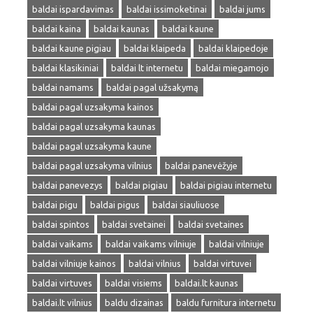
baldai ispardavimas
baldai issimoketinai
baldai jums
baldai kaina
baldai kaunas
baldai kaune
baldai kaune pigiau
baldai klaipeda
baldai klaipedoje
baldai klasikiniai
baldai lt internetu
baldai miegamojo
baldai namams
baldai pagal užsakymą
baldai pagal uzsakyma kainos
baldai pagal uzsakyma kaunas
baldai pagal uzsakyma kaune
baldai pagal uzsakyma vilnius
baldai panevėžyje
baldai panevezys
baldai pigiau
baldai pigiau internetu
baldai pigu
baldai pigus
baldai siauliuose
baldai spintos
baldai svetainei
baldai svetaines
baldai vaikams
baldai vaikams vilniuje
baldai vilniuje
baldai vilniuje kainos
baldai vilnius
baldai virtuvei
baldai virtuves
baldai visiems
baldai.lt kaunas
baldai.lt vilnius
baldu dizainas
baldu furnitura internetu