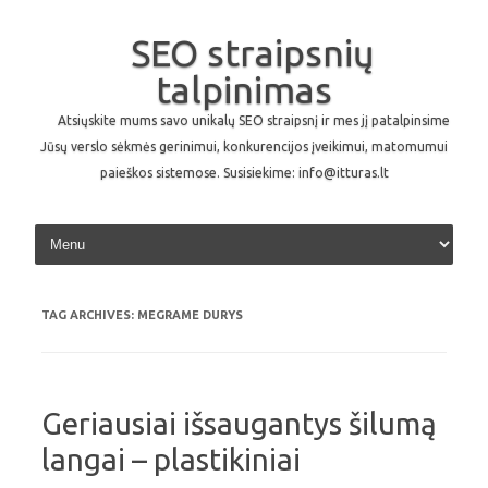
SEO straipsnių
talpinimas
Atsiųskite mums savo unikalų SEO straipsnį ir mes jį patalpinsime
Jūsų verslo sėkmės gerinimui, konkurencijos įveikimui, matomumui
paieškos sistemose. Susisiekime: info@itturas.lt
Skip to content
TAG ARCHIVES:
MEGRAME DURYS
Geriausiai išsaugantys šilumą
langai – plastikiniai