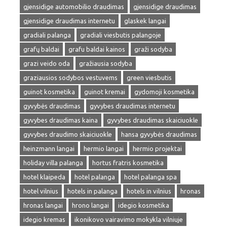
gjensidige automobilio draudimas
gjensidige draudimas
gjensidige draudimas internetu
glaskek langai
gradiali palanga
gradiali viesbutis palangoje
grafų baldai
grafu baldai kainos
graži sodyba
grazi veido oda
gražiausia sodyba
graziausios sodybos vestuvems
green viesbutis
guinot kosmetika
guinot kremai
gydomoji kosmetika
gyvybės draudimas
gyvybes draudimas internetu
gyvybes draudimas kaina
gyvybes draudimas skaiciuokle
gyvybes draudimo skaiciuokle
hansa gyvybės draudimas
heinzmann langai
hermio langai
hermio projektai
holiday villa palanga
hortus fratris kosmetika
hotel klaipeda
hotel palanga
hotel palanga spa
hotel vilnius
hotels in palanga
hotels in vilnius
hronas
hronas langai
hrono langai
idegio kosmetika
idegio kremas
ikonikovo vairavimo mokykla vilniuje