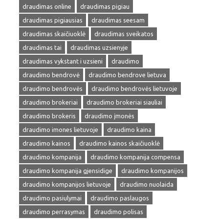
draudimas online
draudimas pigiau
draudimas pigiausias
draudimas seesam
draudimas skaičiuoklė
draudimas sveikatos
draudimas tai
draudimas uzsienyje
draudimas vykstant i uzsieni
draudimo
draudimo bendrovė
draudimo bendrove lietuva
draudimo bendrovės
draudimo bendrovės lietuvoje
draudimo brokeriai
draudimo brokeriai siauliai
draudimo brokeris
draudimo įmonės
draudimo imones lietuvoje
draudimo kaina
draudimo kainos
draudimo kainos skaičiuoklė
draudimo kompanija
draudimo kompanija compensa
draudimo kompanija gjensidige
draudimo kompanijos
draudimo kompanijos lietuvoje
draudimo nuolaida
draudimo pasiulymai
draudimo paslaugos
draudimo perrasymas
draudimo polisas