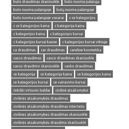
buto draudimas skaiciuokle
buto nuoma palanga
buto nuoma palangoje
butų nuoma palangoje
butu nuoma palangoje vasarai
c ce kategorijos
c ce kategorijos kaina
c kategorija kaina
c kategorijos kaina
c kategorijos kursai
c kategorijos kursai kaune
c kategorijos kursai vilniuje
ca draudimas
car draudimas
careline kosmetika
casco draudimas
casco draudimas skaiciuokle
casco draudimo skaiciuokle
casko draudimas
ce kategorija
ce kategorija kaina
ce kategorijos kaina
ce kategorijos kursai
ce vairavimo kursai
čekiški virtuvės baldai
civilinė atsakomybė
civilinės atsakomybės draudimas
civilinės atsakomybės draudimas internetu
civilines atsakomybes draudimas skaiciuokle
civilinės atsakomybės draudimo skaičiuoklė