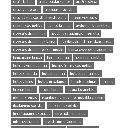
grafų baldai
grafu baldai kainos
graži sodyba
grazi veido oda
gražiausia sodyba
graziausios sodybos vestuvems
green viesbutis
guinot kosmetika
guinot kremai
gydomoji kosmetika
gyvybės draudimas
gyvybes draudimas internetu
gyvybes draudimas kaina
gyvybes draudimas skaiciuokle
gyvybes draudimo skaiciuokle
hansa gyvybės draudimas
heinzmann langai
hermio langai
hermio projektai
holiday villa palanga
hortus fratris kosmetika
hotel klaipeda
hotel palanga
hotel palanga spa
hotel vilnius
hotels in palanga
hotels in vilnius
hronas
hronas langai
hrono langai
idegio kosmetika
idegio kremas
ikonikovo vairavimo mokykla vilniuje
ilgakiemio sodyba
ilgakiemis sodyba
įmontuojamos spintos
info hotel palanga
internetu pigiau
investicinis draudimas