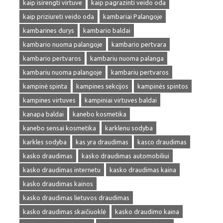
kaip isirengti virtuve
kaip pagrazinti veido oda
kaip priziureti veido oda
kambariai Palangoje
kambarines durys
kambario baldai
kambario nuoma palangoje
kambario pertvara
kambario pertvaros
kambariu nuoma palanga
kambariu nuoma palangoje
kambariu pertvaros
kampinė spinta
kampines sekcijos
kampinės spintos
kampines virtuves
kampiniai virtuves baldai
kanapa baldai
kanebo kosmetika
kanebo sensai kosmetika
karklenu sodyba
karkles sodyba
kas yra draudimas
kasco draudimas
kasko draudimas
kasko draudimas automobiliui
kasko draudimas internetu
kasko draudimas kaina
kasko draudimas kainos
kasko draudimas lietuvos draudimas
kasko draudimas skaičiuoklė
kasko draudimo kaina