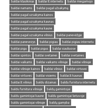
baldai klasikiniai
baldai lt internetu
baldai miegamojo
baldai namams
baldai pagal užsakymą
baldai pagal uzsakyma kainos
baldai pagal uzsakyma kaunas
baldai pagal uzsakyma kaune
baldai pagal uzsakyma vilnius
baldai panevėžyje
baldai panevezys
baldai pigiau
baldai pigiau internetu
baldai pigu
baldai pigus
baldai siauliuose
baldai spintos
baldai svetainei
baldai svetaines
baldai vaikams
baldai vaikams vilniuje
baldai vilniuje
baldai vilniuje kainos
baldai vilnius
baldai virtuvei
baldai virtuves
baldai visiems
baldai.lt kaunas
baldai.lt vilnius
baldu dizainas
baldu furnitura internetu
baldu furnitura vilniuje
baldų gamintojai
baldu gamintojai kaune
baldu gamintojai lietuvoje
baldu gamintojai vilniuje
baldų gamyba