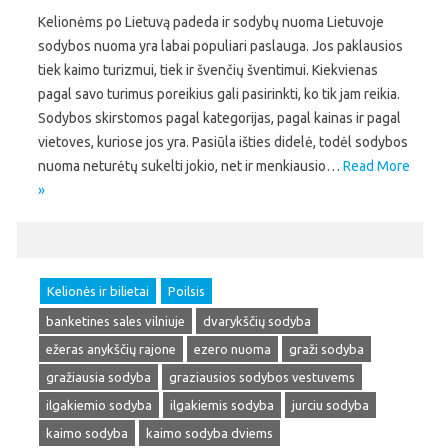
Kelionėms po Lietuvą padeda ir sodybų nuoma Lietuvoje
sodybos nuoma yra labai populiari paslauga. Jos paklausios
tiek kaimo turizmui, tiek ir švenčių šventimui. Kiekvienas
pagal savo turimus poreikius gali pasirinkti, ko tik jam reikia.
Sodybos skirstomos pagal kategorijas, pagal kainas ir pagal
vietoves, kuriose jos yra. Pasiūla išties didelė, todėl sodybos
nuoma neturėtų sukelti jokio, net ir menkiausio…
Read More
»
Kelionės ir bilietai
Poilsis
banketines sales vilniuje
dvarykščių sodyba
ežeras anykščių rajone
ezero nuoma
graži sodyba
gražiausia sodyba
graziausios sodybos vestuvems
ilgakiemio sodyba
ilgakiemis sodyba
jurciu sodyba
kaimo sodyba
kaimo sodyba dviems