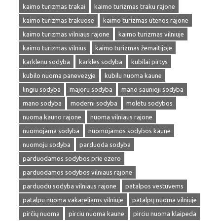
kaimo turizmas trakai
kaimo turizmas traku rajone
kaimo turizmas trakuose
kaimo turizmas utenos rajone
kaimo turizmas vilniaus rajone
kaimo turizmas vilniuje
kaimo turizmas vilnius
kaimo turizmas žemaitijoje
karklenu sodyba
karkles sodyba
kubilai pirtys
kubilo nuoma panevezyje
kubilu nuoma kaune
lingiu sodyba
majoru sodyba
mano saunioji sodyba
mano sodyba
moderni sodyba
moletu sodybos
nuoma kauno rajone
nuoma vilniaus rajone
nuomojama sodyba
nuomojamos sodybos kaune
nuomoju sodyba
parduoda sodyba
parduodamos sodybos prie ezero
parduodamos sodybos vilniaus rajone
parduodu sodyba vilniaus rajone
patalpos vestuvems
patalpu nuoma vakareliams vilniuje
patalpų nuoma vilniuje
pirčių nuoma
pirciu nuoma kaune
pirciu nuoma klaipeda