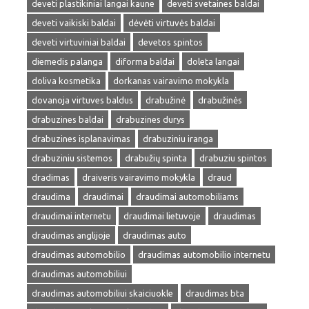
deveti plastikiniai langai kaune
deveti svetaines baldai
deveti vaikiski baldai
dėvėti virtuvės baldai
deveti virtuviniai baldai
devetos spintos
diemedis palanga
diforma baldai
doleta langai
doliva kosmetika
dorkanas vairavimo mokykla
dovanoja virtuves baldus
drabužinė
drabužinės
drabuzines baldai
drabuzines durys
drabuzines isplanavimas
drabuziniu iranga
drabuziniu sistemos
drabužių spinta
drabuziu spintos
dradimas
draiveris vairavimo mokykla
draud
draudima
draudimai
draudimai automobiliams
draudimai internetu
draudimai lietuvoje
draudimas
draudimas anglijoje
draudimas auto
draudimas automobilio
draudimas automobilio internetu
draudimas automobiliui
draudimas automobiliui skaiciuokle
draudimas bta