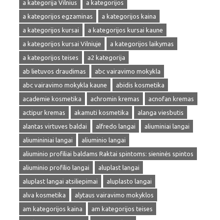
a kategorija Vilnius
a kategorijos
a kategorijos egzaminas
a kategorijos kaina
a kategorijos kursai
a kategorijos kursai kaune
a kategorijos kursai Vilniuje
a kategorijos laikymas
a kategorijos teises
a2 kategorija
ab lietuvos draudimas
abc vairavimo mokykla
abc vairavimo mokykla kaune
abidis kosmetika
academie kosmetika
achromin kremas
acnofan kremas
actipur kremas
akamuti kosmetika
alanga viesbutis
alantas virtuves baldai
alfredo langai
aliuminiai langai
aliumininiai langai
aliuminio langai
aliuminio profiliai baldams Raktai spintoms: sieninės spintos
aliuminio profilio langai
aluplast langai
aluplast langai atsiliepimai
aluplasto langai
alva kosmetika
alytaus vairavimo mokyklos
am kategorijos kaina
am kategorijos teises