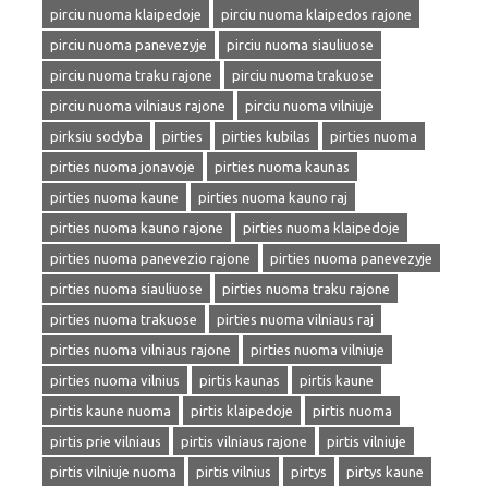
pirciu nuoma klaipedoje
pirciu nuoma klaipedos rajone
pirciu nuoma panevezyje
pirciu nuoma siauliuose
pirciu nuoma traku rajone
pirciu nuoma trakuose
pirciu nuoma vilniaus rajone
pirciu nuoma vilniuje
pirksiu sodyba
pirties
pirties kubilas
pirties nuoma
pirties nuoma jonavoje
pirties nuoma kaunas
pirties nuoma kaune
pirties nuoma kauno raj
pirties nuoma kauno rajone
pirties nuoma klaipedoje
pirties nuoma panevezio rajone
pirties nuoma panevezyje
pirties nuoma siauliuose
pirties nuoma traku rajone
pirties nuoma trakuose
pirties nuoma vilniaus raj
pirties nuoma vilniaus rajone
pirties nuoma vilniuje
pirties nuoma vilnius
pirtis kaunas
pirtis kaune
pirtis kaune nuoma
pirtis klaipedoje
pirtis nuoma
pirtis prie vilniaus
pirtis vilniaus rajone
pirtis vilniuje
pirtis vilniuje nuoma
pirtis vilnius
pirtys
pirtys kaune