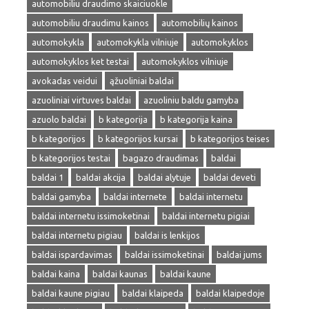
automobiliu draudimo skaiciuokle
automobiliu draudimu kainos
automobilių kainos
automokykla
automokykla vilniuje
automokyklos
automokyklos ket testai
automokyklos vilniuje
avokadas veidui
ąžuoliniai baldai
azuoliniai virtuves baldai
azuoliniu baldu gamyba
azuolo baldai
b kategorija
b kategorija kaina
b kategorijos
b kategorijos kursai
b kategorijos teises
b kategorijos testai
bagazo draudimas
baldai
baldai 1
baldai akcija
baldai alytuje
baldai deveti
baldai gamyba
baldai internete
baldai internetu
baldai internetu issimoketinai
baldai internetu pigiai
baldai internetu pigiau
baldai is lenkijos
baldai ispardavimas
baldai issimoketinai
baldai jums
baldai kaina
baldai kaunas
baldai kaune
baldai kaune pigiau
baldai klaipeda
baldai klaipedoje