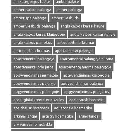
am kategorijos testas
amber palace
amber palace palanga
amber palanga
amber spa palanga
amber viesbutis
amber viesbutis palanga
anglu kalbos kursai kaune
anglu kalbos kursai klaipedoje
anglu kalbos kursai vilniuje
anglu kalbos pamokos
anticeliulitiniai kremai
anticeliulitinis kremas
apartamentai palanga
apartamentai palangoje
apartamentai palangoje nuoma
apartamentai prie juros
apartamentų nuoma palangoje
apgyvendinimas jurmaloje
apgyvendinimas klaipedoje
apgyvendinimas pajuryje
apgyvendinimas palanga
apgyvendinimas palangoje
apgyvendinimas prie juros
apsauginiai kremai nuo saules
apsidrausk internetu
apsidrausti internetu
aquatonale kosmetika
arkiniai langai
artistry kosmetika
aruno langai
arv vairavimo mokykla