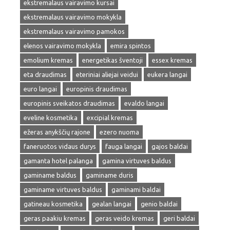
ekstremalaus vairavimo kursai
ekstremalaus vairavimo mokykla
ekstremalaus vairavimo pamokos
elenos vairavimo mokykla
emira spintos
emolium kremas
energetikas šventoji
essex kremas
eta draudimas
eteriniai aliejai veidui
eukera langai
euro langai
europinis draudimas
europinis sveikatos draudimas
evaldo langai
eveline kosmetika
excipial kremas
ežeras anykščių rajone
ezero nuoma
faneruotos vidaus durys
fauga langai
gajos baldai
gamanta hotel palanga
gamina virtuves baldus
gaminame baldus
gaminame duris
gaminame virtuves baldus
gaminami baldai
gatineau kosmetika
gealan langai
genio baldai
geras paakiu kremas
geras veido kremas
geri baldai