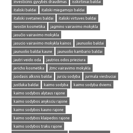
investicinis gyvybės draudimas
isskirtiniai baldai
italiski baldai
italiski miegamojo baldai
italiski svetaines baldai
italiski virtuves baldai
iwostin kosmetika
jagmino vairavimo mokykla
jasučio vairavimo mokykla
jasucio vairavimo mokykla kainos
jaunuolio baldai
jaunuolio baldai kaune
jaunuolio kambario baldai
jautri veido oda
jautrios odos prieziura
jericho kosmetika
jtmc vairavimo mokykla
juodasis alksnis baldai
jurciu sodyba
jurmala viesbuciai
justluka baldai
kaimo sodyba
kaimo sodyba dviems
kaimo sodybos alytaus rajone
kaimo sodybos anyksciu rajone
kaimo sodybos kauno rajone
kaimo sodybos klaipedos rajone
kaimo sodybos traku rajone