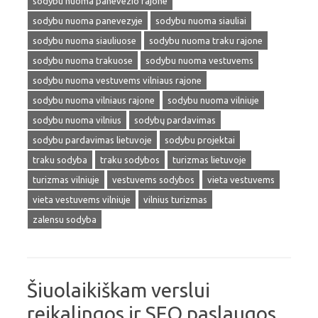
sodybu nuoma panevezio rajone
sodybu nuoma panevezyje
sodybu nuoma siauliai
sodybu nuoma siauliuose
sodybu nuoma traku rajone
sodybu nuoma trakuose
sodybu nuoma vestuvems
sodybu nuoma vestuvems vilniaus rajone
sodybu nuoma vilniaus rajone
sodybu nuoma vilniuje
sodybu nuoma vilnius
sodybų pardavimas
sodybu pardavimas lietuvoje
sodybu projektai
traku sodyba
traku sodybos
turizmas lietuvoje
turizmas vilniuje
vestuvems sodybos
vieta vestuvems
vieta vestuvems vilniuje
vilnius turizmas
zalensu sodyba
Šiuolaikiškam verslui
reikalingos ir SEO paslaugos