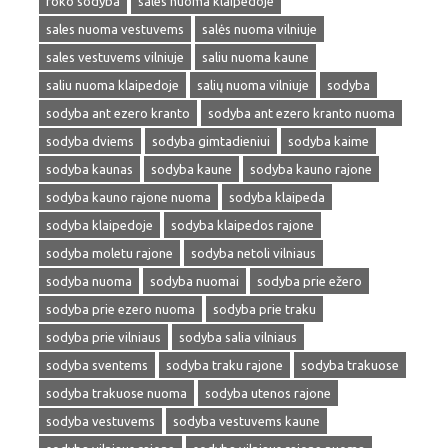
roko sodyba
sales nuoma klaipedoje
sales nuoma vestuvems
salės nuoma vilniuje
sales vestuvems vilniuje
saliu nuoma kaune
saliu nuoma klaipedoje
salių nuoma vilniuje
sodyba
sodyba ant ezero kranto
sodyba ant ezero kranto nuoma
sodyba dviems
sodyba gimtadieniui
sodyba kaime
sodyba kaunas
sodyba kaune
sodyba kauno rajone
sodyba kauno rajone nuoma
sodyba klaipeda
sodyba klaipedoje
sodyba klaipedos rajone
sodyba moletu rajone
sodyba netoli vilniaus
sodyba nuoma
sodyba nuomai
sodyba prie ežero
sodyba prie ezero nuoma
sodyba prie traku
sodyba prie vilniaus
sodyba salia vilniaus
sodyba sventems
sodyba traku rajone
sodyba trakuose
sodyba trakuose nuoma
sodyba utenos rajone
sodyba vestuvems
sodyba vestuvems kaune