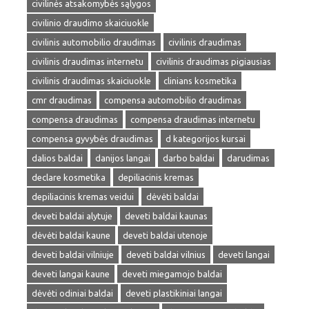
civilinės atsakomybės sąlygos
civilinio draudimo skaiciuokle
civilinis automobilio draudimas
civilinis draudimas
civilinis draudimas internetu
civilinis draudimas pigiausias
civilinis draudimas skaiciuokle
clinians kosmetika
cmr draudimas
compensa automobilio draudimas
compensa draudimas
compensa draudimas internetu
compensa gyvybės draudimas
d kategorijos kursai
dalios baldai
danijos langai
darbo baldai
darudimas
declare kosmetika
depiliacinis kremas
depiliacinis kremas veidui
dėvėti baldai
deveti baldai alytuje
deveti baldai kaunas
dėvėti baldai kaune
deveti baldai utenoje
deveti baldai vilniuje
deveti baldai vilnius
deveti langai
deveti langai kaune
deveti miegamojo baldai
dėvėti odiniai baldai
deveti plastikiniai langai