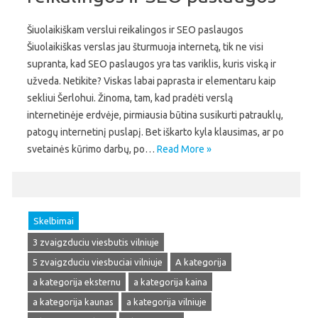
Šiuolaikiškam verslui reikalingos ir SEO paslaugos
Šiuolaikiškas verslas jau šturmuoja internetą, tik ne visi
supranta, kad SEO paslaugos yra tas variklis, kuris viską ir
užveda. Netikite? Viskas labai paprasta ir elementaru kaip
sekliui Šerlohui. Žinoma, tam, kad pradėti verslą
internetinėje erdvėje, pirmiausia būtina susikurti patrauklų,
patogų internetinį puslapį. Bet iškarto kyla klausimas, ar po
svetainės kūrimo darbų, po…
Read More »
Skelbimai
3 zvaigzduciu viesbutis vilniuje
5 zvaigzduciu viesbuciai vilniuje
A kategorija
a kategorija eksternu
a kategorija kaina
a kategorija kaunas
a kategorija vilniuje