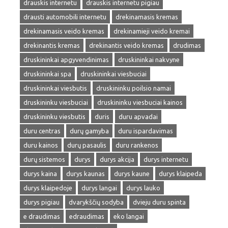
drauskis internetu
drauskis internetu pigiau
drausti automobili internetu
drekinamasis kremas
drekinamasis veido kremas
drekinamieji veido kremai
drekinantis kremas
drekinantis veido kremas
drudimas
druskininkai apgyvendinimas
druskininkai nakvyne
druskininkai spa
druskininkai viesbuciai
druskininkai viesbutis
druskininku poilsio namai
druskininku viesbuciai
druskininku viesbuciai kainos
druskininku viesbutis
duris
duru apvadai
duru centras
durų gamyba
duru ispardavimas
duru kainos
durų pasaulis
duru rankenos
durų sistemos
durys
durys akcija
durys internetu
durys kaina
durys kaunas
durys kaune
durys klaipeda
durys klaipedoje
durys langai
durys lauko
durys pigiau
dvarykščių sodyba
dvieju duru spinta
e draudimas
edraudimas
eko langai