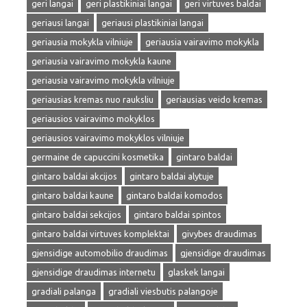
geri langai
geri plastikiniai langai
geri virtuves baldai
geriausi langai
geriausi plastikiniai langai
geriausia mokykla vilniuje
geriausia vairavimo mokykla
geriausia vairavimo mokykla kaune
geriausia vairavimo mokykla vilniuje
geriausias kremas nuo rauksliu
geriausias veido kremas
geriausios vairavimo mokyklos
geriausios vairavimo mokyklos vilniuje
germaine de capuccini kosmetika
gintaro baldai
gintaro baldai akcijos
gintaro baldai alytuje
gintaro baldai kaune
gintaro baldai komodos
gintaro baldai sekcijos
gintaro baldai spintos
gintaro baldai virtuves komplektai
givybes draudimas
gjensidige automobilio draudimas
gjensidige draudimas
gjensidige draudimas internetu
glaskek langai
gradiali palanga
gradiali viesbutis palangoje