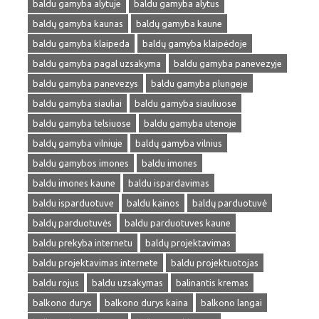
baldu gamyba alytuje
baldu gamyba alytus
baldų gamyba kaunas
baldų gamyba kaune
baldu gamyba klaipeda
baldų gamyba klaipėdoje
baldu gamyba pagal uzsakyma
baldu gamyba panevezyje
baldu gamyba panevezys
baldu gamyba plungeje
baldu gamyba siauliai
baldu gamyba siauliuose
baldu gamyba telsiuose
baldu gamyba utenoje
baldų gamyba vilniuje
baldų gamyba vilnius
baldu gamybos imones
baldu imones
baldu imones kaune
baldu ispardavimas
baldu isparduotuve
baldu kainos
baldų parduotuvė
baldų parduotuvės
baldu parduotuves kaune
baldu prekyba internetu
baldų projektavimas
baldu projektavimas internete
baldu projektuotojas
baldu rojus
baldu uzsakymas
balinantis kremas
balkono durys
balkono durys kaina
balkono langai