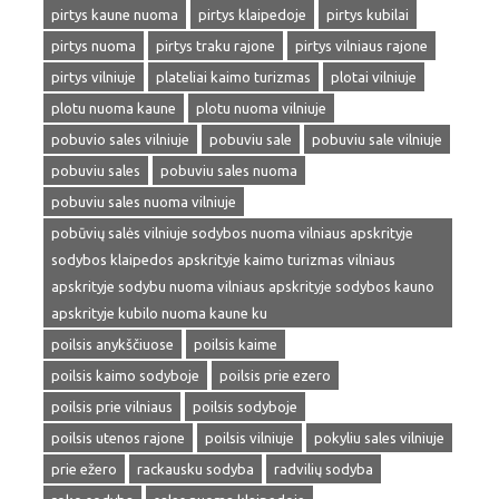
pirtys kaune nuoma
pirtys klaipedoje
pirtys kubilai
pirtys nuoma
pirtys traku rajone
pirtys vilniaus rajone
pirtys vilniuje
plateliai kaimo turizmas
plotai vilniuje
plotu nuoma kaune
plotu nuoma vilniuje
pobuvio sales vilniuje
pobuviu sale
pobuviu sale vilniuje
pobuviu sales
pobuviu sales nuoma
pobuviu sales nuoma vilniuje
pobūvių salės vilniuje sodybos nuoma vilniaus apskrityje
sodybos klaipedos apskrityje kaimo turizmas vilniaus
apskrityje sodybu nuoma vilniaus apskrityje sodybos kauno
apskrityje kubilo nuoma kaune ku
poilsis anykščiuose
poilsis kaime
poilsis kaimo sodyboje
poilsis prie ezero
poilsis prie vilniaus
poilsis sodyboje
poilsis utenos rajone
poilsis vilniuje
pokyliu sales vilniuje
prie ežero
rackausku sodyba
radvilių sodyba