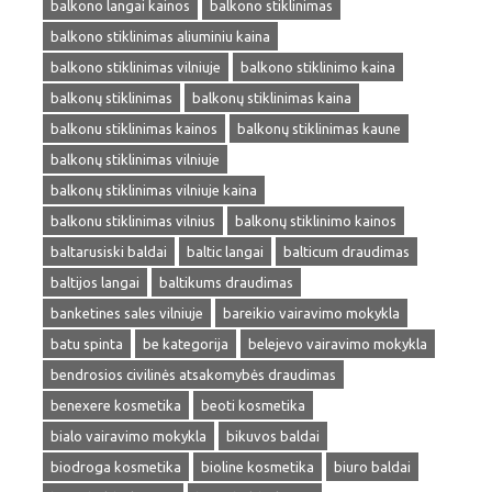
balkono langai kainos
balkono stiklinimas
balkono stiklinimas aliuminiu kaina
balkono stiklinimas vilniuje
balkono stiklinimo kaina
balkonų stiklinimas
balkonų stiklinimas kaina
balkonu stiklinimas kainos
balkonų stiklinimas kaune
balkonų stiklinimas vilniuje
balkonų stiklinimas vilniuje kaina
balkonu stiklinimas vilnius
balkonų stiklinimo kainos
baltarusiski baldai
baltic langai
balticum draudimas
baltijos langai
baltikums draudimas
banketines sales vilniuje
bareikio vairavimo mokykla
batu spinta
be kategorija
belejevo vairavimo mokykla
bendrosios civilinės atsakomybės draudimas
benexere kosmetika
beoti kosmetika
bialo vairavimo mokykla
bikuvos baldai
biodroga kosmetika
bioline kosmetika
biuro baldai