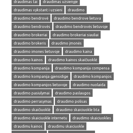
draudimas tai
draudimas uzsienyje
draudimas vykstant i uzsieni
draudimo
draudimo bendrovė
draudimo bendrove lietuva
draudimo bendrovės
draudimo bendrovės lietuvoje
draudimo brokeriai
draudimo brokeriai siauliai
draudimo brokeris
draudimo įmonės
draudimo imones lietuvoje
draudimo kaina
draudimo kainos
draudimo kainos skaičiuoklė
draudimo kompanija
draudimo kompanija compensa
draudimo kompanija gjensidige
draudimo kompanijos
draudimo kompanijos lietuvoje
draudimo nuolaida
draudimo pasiulymai
draudimo paslaugos
draudimo perrasymas
draudimo polisas
draudimo skaičiuoklė
draudimo skaiciuokle bta
draudimo skaiciuokle internetu
draudimo skaiciuokles
draudimu kainos
draudimu skaiciuokle