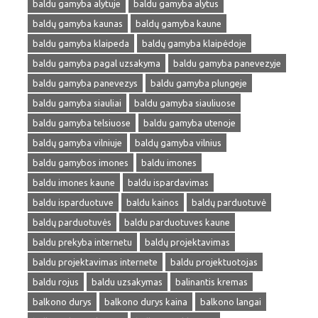
baldu gamyba alytuje
baldu gamyba alytus
baldų gamyba kaunas
baldų gamyba kaune
baldu gamyba klaipeda
baldų gamyba klaipėdoje
baldu gamyba pagal uzsakyma
baldu gamyba panevezyje
baldu gamyba panevezys
baldu gamyba plungeje
baldu gamyba siauliai
baldu gamyba siauliuose
baldu gamyba telsiuose
baldu gamyba utenoje
baldų gamyba vilniuje
baldų gamyba vilnius
baldu gamybos imones
baldu imones
baldu imones kaune
baldu ispardavimas
baldu isparduotuve
baldu kainos
baldų parduotuvė
baldų parduotuvės
baldu parduotuves kaune
baldu prekyba internetu
baldų projektavimas
baldu projektavimas internete
baldu projektuotojas
baldu rojus
baldu uzsakymas
balinantis kremas
balkono durys
balkono durys kaina
balkono langai