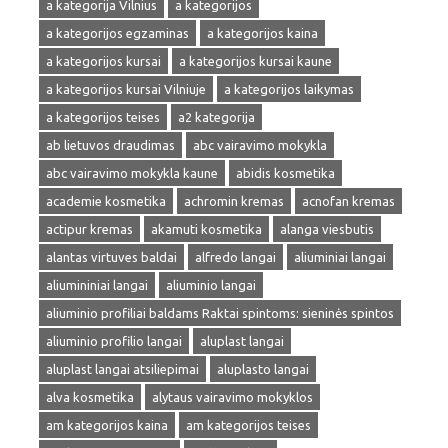
a kategorija Vilnius
a kategorijos
a kategorijos egzaminas
a kategorijos kaina
a kategorijos kursai
a kategorijos kursai kaune
a kategorijos kursai Vilniuje
a kategorijos laikymas
a kategorijos teises
a2 kategorija
ab lietuvos draudimas
abc vairavimo mokykla
abc vairavimo mokykla kaune
abidis kosmetika
academie kosmetika
achromin kremas
acnofan kremas
actipur kremas
akamuti kosmetika
alanga viesbutis
alantas virtuves baldai
alfredo langai
aliuminiai langai
aliumininiai langai
aliuminio langai
aliuminio profiliai baldams Raktai spintoms: sieninės spintos
aliuminio profilio langai
aluplast langai
aluplast langai atsiliepimai
aluplasto langai
alva kosmetika
alytaus vairavimo mokyklos
am kategorijos kaina
am kategorijos teises