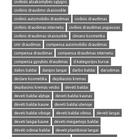
civilinės atsakomybės sąlygos
civilinio draudimo skaiciuokle
civilinis automobilio draudimas
civilinis draudimas
civilinis draudimas internetu
civilinis draudimas pigiausias
civilinis draudimas skaiciuokle
clinians kosmetika
cmr draudimas
compensa automobilio draudimas
compensa draudimas
compensa draudimas internetu
compensa gyvybės draudimas
d kategorijos kursai
dalios baldai
danijos langai
darbo baldai
darudimas
declare kosmetika
depiliacinis kremas
depiliacinis kremas veidui
dėvėti baldai
deveti baldai alytuje
deveti baldai kaunas
dėvėti baldai kaune
deveti baldai utenoje
deveti baldai vilniuje
deveti baldai vilnius
deveti langai
deveti langai kaune
deveti miegamojo baldai
dėvėti odiniai baldai
deveti plastikiniai langai