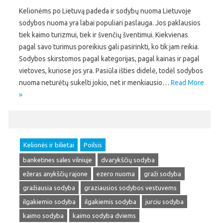
Kelionėms po Lietuvą padeda ir sodybų nuoma Lietuvoje
sodybos nuoma yra labai populiari paslauga. Jos paklausios
tiek kaimo turizmui, tiek ir švenčių šventimui. Kiekvienas
pagal savo turimus poreikius gali pasirinkti, ko tik jam reikia.
Sodybos skirstomos pagal kategorijas, pagal kainas ir pagal
vietoves, kuriose jos yra. Pasiūla išties didelė, todėl sodybos
nuoma neturėtų sukelti jokio, net ir menkiausio…
Read More
»
Kelionės ir bilietai
Poilsis
banketines sales vilniuje
dvarykščių sodyba
ežeras anykščių rajone
ezero nuoma
graži sodyba
gražiausia sodyba
graziausios sodybos vestuvems
ilgakiemio sodyba
ilgakiemis sodyba
jurciu sodyba
kaimo sodyba
kaimo sodyba dviems