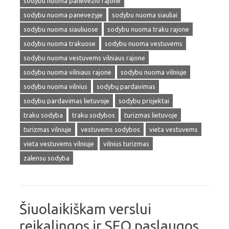
sodybu nuoma panevezio rajone
sodybu nuoma panevezyje
sodybu nuoma siauliai
sodybu nuoma siauliuose
sodybu nuoma traku rajone
sodybu nuoma trakuose
sodybu nuoma vestuvems
sodybu nuoma vestuvems vilniaus rajone
sodybu nuoma vilniaus rajone
sodybu nuoma vilniuje
sodybu nuoma vilnius
sodybų pardavimas
sodybu pardavimas lietuvoje
sodybu projektai
traku sodyba
traku sodybos
turizmas lietuvoje
turizmas vilniuje
vestuvems sodybos
vieta vestuvems
vieta vestuvems vilniuje
vilnius turizmas
zalensu sodyba
Šiuolaikiškam verslui
reikalingos ir SEO paslaugos