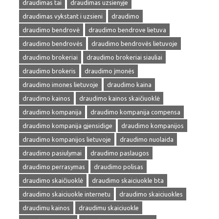
draudimas tai
draudimas uzsienyje
draudimas vykstant i uzsieni
draudimo
draudimo bendrovė
draudimo bendrove lietuva
draudimo bendrovės
draudimo bendrovės lietuvoje
draudimo brokeriai
draudimo brokeriai siauliai
draudimo brokeris
draudimo įmonės
draudimo imones lietuvoje
draudimo kaina
draudimo kainos
draudimo kainos skaičiuoklė
draudimo kompanija
draudimo kompanija compensa
draudimo kompanija gjensidige
draudimo kompanijos
draudimo kompanijos lietuvoje
draudimo nuolaida
draudimo pasiulymai
draudimo paslaugos
draudimo perrasymas
draudimo polisas
draudimo skaičiuoklė
draudimo skaiciuokle bta
draudimo skaiciuokle internetu
draudimo skaiciuokles
draudimu kainos
draudimu skaiciuokle