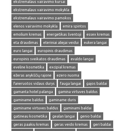
ekstremalaus vairavimo kursai
ekstremalaus vairavimo mokykla
ekstremalaus vairavimo pamokos
elenos vairavimo mokykla
emira spintos
emolium kremas
energetikas šventoji
essex kremas
eta draudimas
eteriniai aliejai veidui
eukera langai
euro langai
europinis draudimas
europinis sveikatos draudimas
evaldo langai
eveline kosmetika
excipial kremas
ežeras anykščių rajone
ezero nuoma
faneruotos vidaus durys
fauga langai
gajos baldai
gamanta hotel palanga
gamina virtuves baldus
gaminame baldus
gaminame duris
gaminame virtuves baldus
gaminami baldai
gatineau kosmetika
gealan langai
genio baldai
geras paakiu kremas
geras veido kremas
geri baldai