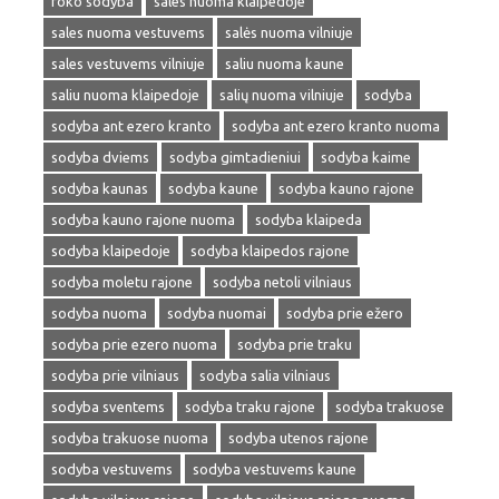
roko sodyba
sales nuoma klaipedoje
sales nuoma vestuvems
salės nuoma vilniuje
sales vestuvems vilniuje
saliu nuoma kaune
saliu nuoma klaipedoje
salių nuoma vilniuje
sodyba
sodyba ant ezero kranto
sodyba ant ezero kranto nuoma
sodyba dviems
sodyba gimtadieniui
sodyba kaime
sodyba kaunas
sodyba kaune
sodyba kauno rajone
sodyba kauno rajone nuoma
sodyba klaipeda
sodyba klaipedoje
sodyba klaipedos rajone
sodyba moletu rajone
sodyba netoli vilniaus
sodyba nuoma
sodyba nuomai
sodyba prie ežero
sodyba prie ezero nuoma
sodyba prie traku
sodyba prie vilniaus
sodyba salia vilniaus
sodyba sventems
sodyba traku rajone
sodyba trakuose
sodyba trakuose nuoma
sodyba utenos rajone
sodyba vestuvems
sodyba vestuvems kaune