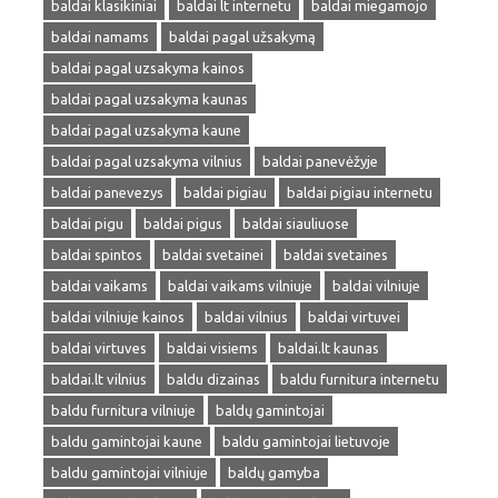
baldai klasikiniai
baldai lt internetu
baldai miegamojo
baldai namams
baldai pagal užsakymą
baldai pagal uzsakyma kainos
baldai pagal uzsakyma kaunas
baldai pagal uzsakyma kaune
baldai pagal uzsakyma vilnius
baldai panevėžyje
baldai panevezys
baldai pigiau
baldai pigiau internetu
baldai pigu
baldai pigus
baldai siauliuose
baldai spintos
baldai svetainei
baldai svetaines
baldai vaikams
baldai vaikams vilniuje
baldai vilniuje
baldai vilniuje kainos
baldai vilnius
baldai virtuvei
baldai virtuves
baldai visiems
baldai.lt kaunas
baldai.lt vilnius
baldu dizainas
baldu furnitura internetu
baldu furnitura vilniuje
baldų gamintojai
baldu gamintojai kaune
baldu gamintojai lietuvoje
baldu gamintojai vilniuje
baldų gamyba