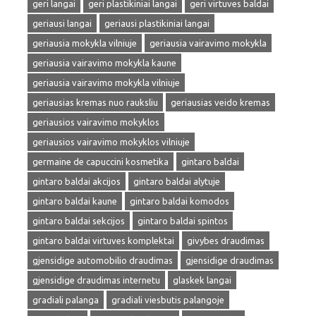
geri langai
geri plastikiniai langai
geri virtuves baldai
geriausi langai
geriausi plastikiniai langai
geriausia mokykla vilniuje
geriausia vairavimo mokykla
geriausia vairavimo mokykla kaune
geriausia vairavimo mokykla vilniuje
geriausias kremas nuo rauksliu
geriausias veido kremas
geriausios vairavimo mokyklos
geriausios vairavimo mokyklos vilniuje
germaine de capuccini kosmetika
gintaro baldai
gintaro baldai akcijos
gintaro baldai alytuje
gintaro baldai kaune
gintaro baldai komodos
gintaro baldai sekcijos
gintaro baldai spintos
gintaro baldai virtuves komplektai
givybes draudimas
gjensidige automobilio draudimas
gjensidige draudimas
gjensidige draudimas internetu
glaskek langai
gradiali palanga
gradiali viesbutis palangoje