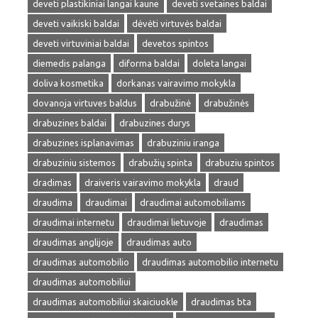
deveti plastikiniai langai kaune
deveti svetaines baldai
deveti vaikiski baldai
dėvėti virtuvės baldai
deveti virtuviniai baldai
devetos spintos
diemedis palanga
diforma baldai
doleta langai
doliva kosmetika
dorkanas vairavimo mokykla
dovanoja virtuves baldus
drabužinė
drabužinės
drabuzines baldai
drabuzines durys
drabuzines isplanavimas
drabuziniu iranga
drabuziniu sistemos
drabužių spinta
drabuziu spintos
dradimas
draiveris vairavimo mokykla
draud
draudima
draudimai
draudimai automobiliams
draudimai internetu
draudimai lietuvoje
draudimas
draudimas anglijoje
draudimas auto
draudimas automobilio
draudimas automobilio internetu
draudimas automobiliui
draudimas automobiliui skaiciuokle
draudimas bta