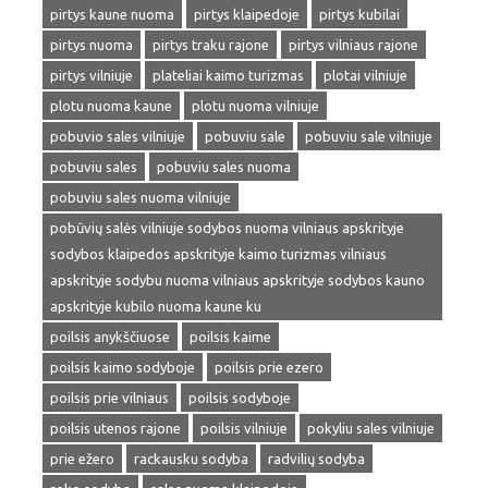
pirtys kaune nuoma
pirtys klaipedoje
pirtys kubilai
pirtys nuoma
pirtys traku rajone
pirtys vilniaus rajone
pirtys vilniuje
plateliai kaimo turizmas
plotai vilniuje
plotu nuoma kaune
plotu nuoma vilniuje
pobuvio sales vilniuje
pobuviu sale
pobuviu sale vilniuje
pobuviu sales
pobuviu sales nuoma
pobuviu sales nuoma vilniuje
pobūvių salės vilniuje sodybos nuoma vilniaus apskrityje
sodybos klaipedos apskrityje kaimo turizmas vilniaus
apskrityje sodybu nuoma vilniaus apskrityje sodybos kauno
apskrityje kubilo nuoma kaune ku
poilsis anykščiuose
poilsis kaime
poilsis kaimo sodyboje
poilsis prie ezero
poilsis prie vilniaus
poilsis sodyboje
poilsis utenos rajone
poilsis vilniuje
pokyliu sales vilniuje
prie ežero
rackausku sodyba
radvilių sodyba