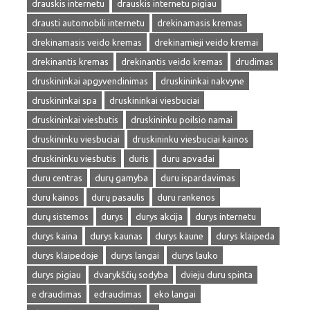
drauskis internetu
drauskis internetu pigiau
drausti automobili internetu
drekinamasis kremas
drekinamasis veido kremas
drekinamieji veido kremai
drekinantis kremas
drekinantis veido kremas
drudimas
druskininkai apgyvendinimas
druskininkai nakvyne
druskininkai spa
druskininkai viesbuciai
druskininkai viesbutis
druskininku poilsio namai
druskininku viesbuciai
druskininku viesbuciai kainos
druskininku viesbutis
duris
duru apvadai
duru centras
durų gamyba
duru ispardavimas
duru kainos
durų pasaulis
duru rankenos
durų sistemos
durys
durys akcija
durys internetu
durys kaina
durys kaunas
durys kaune
durys klaipeda
durys klaipedoje
durys langai
durys lauko
durys pigiau
dvarykščių sodyba
dvieju duru spinta
e draudimas
edraudimas
eko langai