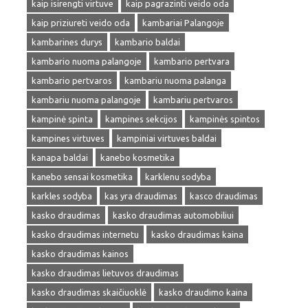
kaip isirengti virtuve
kaip pagrazinti veido oda
kaip priziureti veido oda
kambariai Palangoje
kambarines durys
kambario baldai
kambario nuoma palangoje
kambario pertvara
kambario pertvaros
kambariu nuoma palanga
kambariu nuoma palangoje
kambariu pertvaros
kampinė spinta
kampines sekcijos
kampinės spintos
kampines virtuves
kampiniai virtuves baldai
kanapa baldai
kanebo kosmetika
kanebo sensai kosmetika
karklenu sodyba
karkles sodyba
kas yra draudimas
kasco draudimas
kasko draudimas
kasko draudimas automobiliui
kasko draudimas internetu
kasko draudimas kaina
kasko draudimas kainos
kasko draudimas lietuvos draudimas
kasko draudimas skaičiuoklė
kasko draudimo kaina