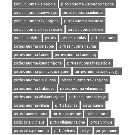
pirciu nuoma klaipedoje
pirciu nuoma klaipedos rajone
pirciu nuoma panevezyje
pirciu nuoma siauliuose
pirciu nuoma traku rajone
pirciu nuoma trakuose
pirciu nuoma vilniaus rajone
pirciu nuoma vilniuje
pirksiu sodyba
pirties
pirties kubilas
pirties nuoma
pirties nuoma jonavoje
pirties nuoma kaunas
pirties nuoma kaune
pirties nuoma kauno raj
pirties nuoma kauno rajone
pirties nuoma klaipedoje
pirties nuoma panevezio rajone
pirties nuoma panevezyje
pirties nuoma siauliuose
pirties nuoma traku rajone
pirties nuoma trakuose
pirties nuoma vilniaus raj
pirties nuoma vilniaus rajone
pirties nuoma vilniuje
pirties nuoma vilnius
pirtis kaunas
pirtis kaune
pirtis kaune nuoma
pirtis klaipedoje
pirtis nuoma
pirtis prie vilniaus
pirtis vilniaus rajone
pirtis vilniuje
pirtis vilniuje nuoma
pirtis vilnius
pirtys
pirtys kaune