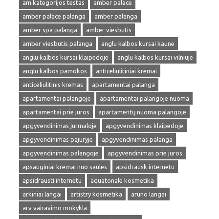
am kategorijos testas
amber palace
amber palace palanga
amber palanga
amber spa palanga
amber viesbutis
amber viesbutis palanga
anglu kalbos kursai kaune
anglu kalbos kursai klaipedoje
anglu kalbos kursai vilniuje
anglu kalbos pamokos
anticeliulitiniai kremai
anticeliulitinis kremas
apartamentai palanga
apartamentai palangoje
apartamentai palangoje nuoma
apartamentai prie juros
apartamentų nuoma palangoje
apgyvendinimas jurmaloje
apgyvendinimas klaipedoje
apgyvendinimas pajuryje
apgyvendinimas palanga
apgyvendinimas palangoje
apgyvendinimas prie juros
apsauginiai kremai nuo saules
apsidrausk internetu
apsidrausti internetu
aquatonale kosmetika
arkiniai langai
artistry kosmetika
aruno langai
arv vairavimo mokykla