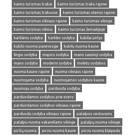
kaimo turizmas trakai
kaimo turizmas traku rajone
kaimo turizmas trakuose
kaimo turizmas utenos rajone
kaimo turizmas vilniaus rajone
kaimo turizmas vilniuje
kaimo turizmas vilnius
kaimo turizmas žemaitijoje
karklenu sodyba
karkles sodyba
kubilai pirtys
kubilo nuoma panevezyje
kubilu nuoma kaune
lingiu sodyba
majoru sodyba
mano saunioji sodyba
mano sodyba
moderni sodyba
moletu sodybos
nuoma kauno rajone
nuoma vilniaus rajone
nuomojama sodyba
nuomojamos sodybos kaune
nuomoju sodyba
parduoda sodyba
parduodamos sodybos prie ezero
parduodamos sodybos vilniaus rajone
parduodu sodyba vilniaus rajone
patalpos vestuvems
patalpu nuoma vakareliams vilniuje
patalpų nuoma vilniuje
pirčių nuoma
pirciu nuoma kaune
pirciu nuoma klaipeda