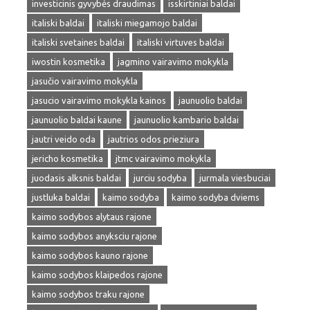
investicinis gyvybės draudimas
isskirtiniai baldai
italiski baldai
italiski miegamojo baldai
italiski svetaines baldai
italiski virtuves baldai
iwostin kosmetika
jagmino vairavimo mokykla
jasučio vairavimo mokykla
jasucio vairavimo mokykla kainos
jaunuolio baldai
jaunuolio baldai kaune
jaunuolio kambario baldai
jautri veido oda
jautrios odos prieziura
jericho kosmetika
jtmc vairavimo mokykla
juodasis alksnis baldai
jurciu sodyba
jurmala viesbuciai
justluka baldai
kaimo sodyba
kaimo sodyba dviems
kaimo sodybos alytaus rajone
kaimo sodybos anyksciu rajone
kaimo sodybos kauno rajone
kaimo sodybos klaipedos rajone
kaimo sodybos traku rajone