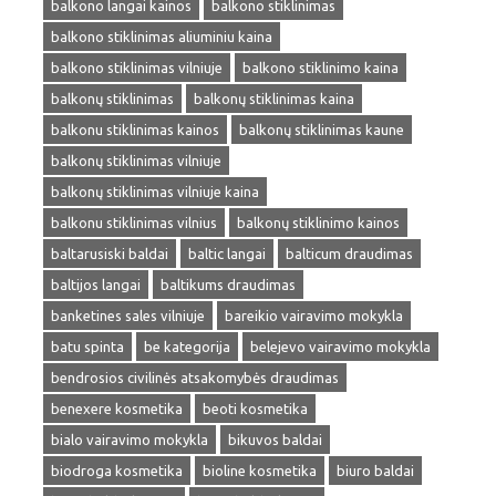
balkono langai kainos
balkono stiklinimas
balkono stiklinimas aliuminiu kaina
balkono stiklinimas vilniuje
balkono stiklinimo kaina
balkonų stiklinimas
balkonų stiklinimas kaina
balkonu stiklinimas kainos
balkonų stiklinimas kaune
balkonų stiklinimas vilniuje
balkonų stiklinimas vilniuje kaina
balkonu stiklinimas vilnius
balkonų stiklinimo kainos
baltarusiski baldai
baltic langai
balticum draudimas
baltijos langai
baltikums draudimas
banketines sales vilniuje
bareikio vairavimo mokykla
batu spinta
be kategorija
belejevo vairavimo mokykla
bendrosios civilinės atsakomybės draudimas
benexere kosmetika
beoti kosmetika
bialo vairavimo mokykla
bikuvos baldai
biodroga kosmetika
bioline kosmetika
biuro baldai