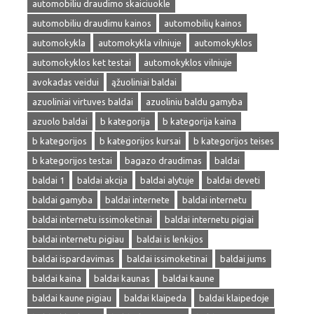
automobiliu draudimo skaiciuokle
automobiliu draudimu kainos
automobilių kainos
automokykla
automokykla vilniuje
automokyklos
automokyklos ket testai
automokyklos vilniuje
avokadas veidui
ąžuoliniai baldai
azuoliniai virtuves baldai
azuoliniu baldu gamyba
azuolo baldai
b kategorija
b kategorija kaina
b kategorijos
b kategorijos kursai
b kategorijos teises
b kategorijos testai
bagazo draudimas
baldai
baldai 1
baldai akcija
baldai alytuje
baldai deveti
baldai gamyba
baldai internete
baldai internetu
baldai internetu issimoketinai
baldai internetu pigiai
baldai internetu pigiau
baldai is lenkijos
baldai ispardavimas
baldai issimoketinai
baldai jums
baldai kaina
baldai kaunas
baldai kaune
baldai kaune pigiau
baldai klaipeda
baldai klaipedoje