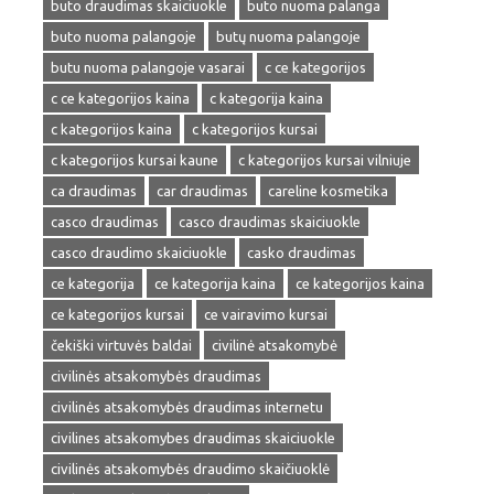
buto draudimas skaiciuokle
buto nuoma palanga
buto nuoma palangoje
butų nuoma palangoje
butu nuoma palangoje vasarai
c ce kategorijos
c ce kategorijos kaina
c kategorija kaina
c kategorijos kaina
c kategorijos kursai
c kategorijos kursai kaune
c kategorijos kursai vilniuje
ca draudimas
car draudimas
careline kosmetika
casco draudimas
casco draudimas skaiciuokle
casco draudimo skaiciuokle
casko draudimas
ce kategorija
ce kategorija kaina
ce kategorijos kaina
ce kategorijos kursai
ce vairavimo kursai
čekiški virtuvės baldai
civilinė atsakomybė
civilinės atsakomybės draudimas
civilinės atsakomybės draudimas internetu
civilines atsakomybes draudimas skaiciuokle
civilinės atsakomybės draudimo skaičiuoklė