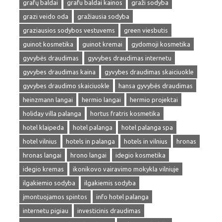
grafų baldai
grafu baldai kainos
graži sodyba
grazi veido oda
gražiausia sodyba
graziausios sodybos vestuvems
green viesbutis
guinot kosmetika
guinot kremai
gydomoji kosmetika
gyvybės draudimas
gyvybes draudimas internetu
gyvybes draudimas kaina
gyvybes draudimas skaiciuokle
gyvybes draudimo skaiciuokle
hansa gyvybės draudimas
heinzmann langai
hermio langai
hermio projektai
holiday villa palanga
hortus fratris kosmetika
hotel klaipeda
hotel palanga
hotel palanga spa
hotel vilnius
hotels in palanga
hotels in vilnius
hronas
hronas langai
hrono langai
idegio kosmetika
idegio kremas
ikonikovo vairavimo mokykla vilniuje
ilgakiemio sodyba
ilgakiemis sodyba
įmontuojamos spintos
info hotel palanga
internetu pigiau
investicinis draudimas