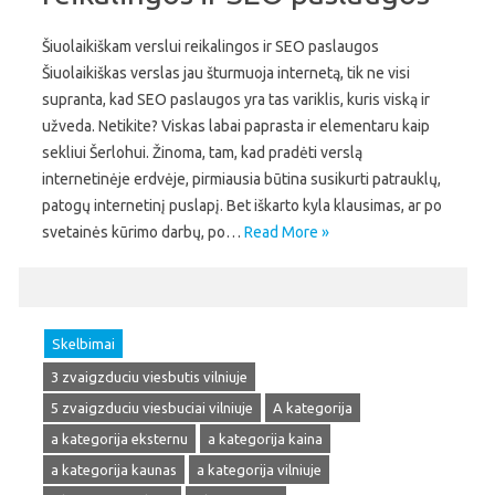
Šiuolaikiškam verslui reikalingos ir SEO paslaugos
Šiuolaikiškas verslas jau šturmuoja internetą, tik ne visi
supranta, kad SEO paslaugos yra tas variklis, kuris viską ir
užveda. Netikite? Viskas labai paprasta ir elementaru kaip
sekliui Šerlohui. Žinoma, tam, kad pradėti verslą
internetinėje erdvėje, pirmiausia būtina susikurti patrauklų,
patogų internetinį puslapį. Bet iškarto kyla klausimas, ar po
svetainės kūrimo darbų, po…
Read More »
Skelbimai
3 zvaigzduciu viesbutis vilniuje
5 zvaigzduciu viesbuciai vilniuje
A kategorija
a kategorija eksternu
a kategorija kaina
a kategorija kaunas
a kategorija vilniuje