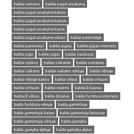
baldai namams
baldai pagal užsakymą
baldai pagal uzsakyma kainos
baldai pagal uzsakyma kaunas
baldai pagal uzsakyma kaune
baldai pagal uzsakyma vilnius
baldai panevėžyje
baldai panevezys
baldai pigiau
baldai pigiau internetu
baldai pigu
baldai pigus
baldai siauliuose
baldai spintos
baldai svetainei
baldai svetaines
baldai vaikams
baldai vaikams vilniuje
baldai vilniuje
baldai vilniuje kainos
baldai vilnius
baldai virtuvei
baldai virtuves
baldai visiems
baldai.lt kaunas
baldai.lt vilnius
baldu dizainas
baldu furnitura internetu
baldu furnitura vilniuje
baldų gamintojai
baldu gamintojai kaune
baldu gamintojai lietuvoje
baldu gamintojai vilniuje
baldų gamyba
baldu gamyba alytuje
baldu gamyba alytus