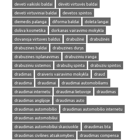
deveti vaikiski baldai
dėvėti virtuvės baldai
deveti virtuviniai baldai
devetos spintos
diemedis palanga
diforma baldai
doleta langai
doliva kosmetika
dorkanas vairavimo mokykla
dovanoja virtuves baldus
drabužinė
drabužinės
drabuzines baldai
drabuzines durys
drabuzines isplanavimas
drabuziniu iranga
drabuziniu sistemos
drabužių spinta
drabuziu spintos
dradimas
draiveris vairavimo mokykla
draud
draudima
draudimai
draudimai automobiliams
draudimai internetu
draudimai lietuvoje
draudimas
draudimas anglijoje
draudimas auto
draudimas automobilio
draudimas automobilio internetu
draudimas automobiliui
draudimas automobiliui skaiciuokle
draudimas bta
draudimas civilines atsakomybes
draudimas compensa