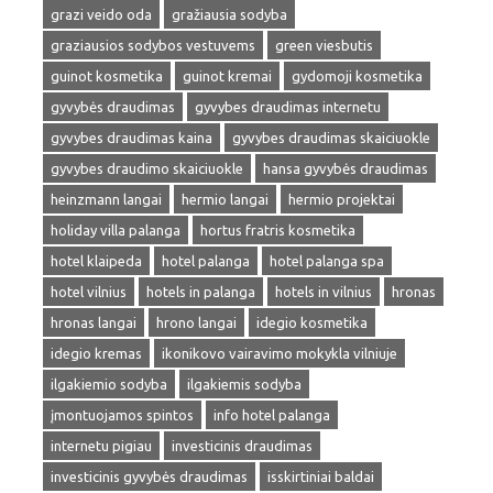
grazi veido oda
gražiausia sodyba
graziausios sodybos vestuvems
green viesbutis
guinot kosmetika
guinot kremai
gydomoji kosmetika
gyvybės draudimas
gyvybes draudimas internetu
gyvybes draudimas kaina
gyvybes draudimas skaiciuokle
gyvybes draudimo skaiciuokle
hansa gyvybės draudimas
heinzmann langai
hermio langai
hermio projektai
holiday villa palanga
hortus fratris kosmetika
hotel klaipeda
hotel palanga
hotel palanga spa
hotel vilnius
hotels in palanga
hotels in vilnius
hronas
hronas langai
hrono langai
idegio kosmetika
idegio kremas
ikonikovo vairavimo mokykla vilniuje
ilgakiemio sodyba
ilgakiemis sodyba
įmontuojamos spintos
info hotel palanga
internetu pigiau
investicinis draudimas
investicinis gyvybės draudimas
isskirtiniai baldai