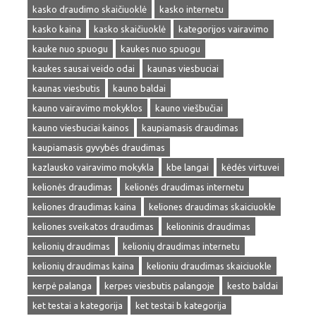
kasko draudimo skaičiuoklė
kasko internetu
kasko kaina
kasko skaičiuoklė
kategorijos vairavimo
kauke nuo spuogu
kaukes nuo spuogu
kaukes sausai veido odai
kaunas viesbuciai
kaunas viesbutis
kauno baldai
kauno vairavimo mokyklos
kauno viešbučiai
kauno viesbuciai kainos
kaupiamasis draudimas
kaupiamasis gyvybės draudimas
kazlausko vairavimo mokykla
kbe langai
kėdės virtuvei
kelionės draudimas
kelionės draudimas internetu
keliones draudimas kaina
keliones draudimas skaiciuokle
keliones sveikatos draudimas
kelioninis draudimas
kelionių draudimas
kelionių draudimas internetu
kelionių draudimas kaina
kelioniu draudimas skaiciuokle
kerpė palanga
kerpes viesbutis palangoje
kesto baldai
ket testai a kategorija
ket testai b kategorija