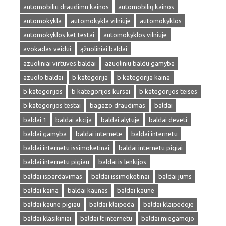
automobiliu draudimu kainos
automobilių kainos
automokykla
automokykla vilniuje
automokyklos
automokyklos ket testai
automokyklos vilniuje
avokadas veidui
ąžuoliniai baldai
azuoliniai virtuves baldai
azuoliniu baldu gamyba
azuolo baldai
b kategorija
b kategorija kaina
b kategorijos
b kategorijos kursai
b kategorijos teises
b kategorijos testai
bagazo draudimas
baldai
baldai 1
baldai akcija
baldai alytuje
baldai deveti
baldai gamyba
baldai internete
baldai internetu
baldai internetu issimoketinai
baldai internetu pigiai
baldai internetu pigiau
baldai is lenkijos
baldai ispardavimas
baldai issimoketinai
baldai jums
baldai kaina
baldai kaunas
baldai kaune
baldai kaune pigiau
baldai klaipeda
baldai klaipedoje
baldai klasikiniai
baldai lt internetu
baldai miegamojo