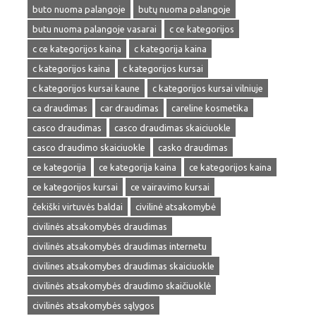
buto nuoma palangoje
butų nuoma palangoje
butu nuoma palangoje vasarai
c ce kategorijos
c ce kategorijos kaina
c kategorija kaina
c kategorijos kaina
c kategorijos kursai
c kategorijos kursai kaune
c kategorijos kursai vilniuje
ca draudimas
car draudimas
careline kosmetika
casco draudimas
casco draudimas skaiciuokle
casco draudimo skaiciuokle
casko draudimas
ce kategorija
ce kategorija kaina
ce kategorijos kaina
ce kategorijos kursai
ce vairavimo kursai
čekiški virtuvės baldai
civilinė atsakomybė
civilinės atsakomybės draudimas
civilinės atsakomybės draudimas internetu
civilines atsakomybes draudimas skaiciuokle
civilinės atsakomybės draudimo skaičiuoklė
civilinės atsakomybės sąlygos