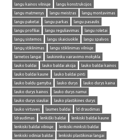
langu kainos vilniuje
langu konstrukcijos
langu matmenys
langu meistras
langų montavimas
langu paketai
langu parkas
langu pasaulis
langu profiliai
langu reguliavimas
langu roletai
langų sistemos
langu skaiciuokle
langu spalvos
langų stiklinimas
langu stiklinimas vilniuje
larnetos langai
laukininku vairavimo mokykla
lauko baldai
lauko baldai akcija
lauko baldai kainos
lauko baldai kaune
lauko baldai pinti
lauko baldu gamyba
lauko durys
lauko durys kaina
lauko durys kainos
lauko durys namui
lauko durys siauliai
lauko plastikines durys
lauko virtuves
laumes baldai
ld draudimas
ldraudimas
lenkiški baldai
lenkiski baldai kaune
lenkiski baldai vilniuje
lenkiski minksti baldai
lenkiski odiniai baldai
lenkiski plastikiniai langai