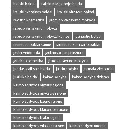
italiski baldai
italiski miegamojo baldai
italiski svetaines baldai
italiski virtuves baldai
iwostin kosmetika
jagmino vairavimo mokykla
jasučio vairavimo mokykla
jasucio vairavimo mokykla kainos
jaunuolio baldai
jaunuolio baldai kaune
jaunuolio kambario baldai
jautri veido oda
jautrios odos prieziura
jericho kosmetika
jtmc vairavimo mokykla
juodasis alksnis baldai
jurciu sodyba
jurmala viesbuciai
justluka baldai
kaimo sodyba
kaimo sodyba dviems
kaimo sodybos alytaus rajone
kaimo sodybos anyksciu rajone
kaimo sodybos kauno rajone
kaimo sodybos klaipedos rajone
kaimo sodybos traku rajone
kaimo sodybos vilniaus rajone
kaimo sodybu nuoma