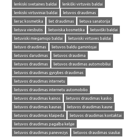
lenkiski svetaines baldai
lenkiški virtuvės baldai
lenkiski virtuviniai baldai
letuvos draudimas
lierac kosmetika
liet draudimas
lietuva sanatorija
lietuva viesbutis
lietuviska kosmetika
lietuviški baldai
lietuviski miegamojo baldai
lietuviski virtuves baldai
lietuvo draudimas
lietuvos baldu gamintojai
lietuvos darudimas
lietuvos draudima
lietuvos draudimas
lietuvos draudimas automobiliui
lietuvos draudimas gyvybes draudimas
lietuvos draudimas internetu
lietuvos draudimas internetu automobilio
lietuvos draudimas kainos
lietuvos draudimas kasko
lietuvos draudimas kaunas
lietuvos draudimas kaune
lietuvos draudimas klaipeda
lietuvos draudimas kontaktai
lietuvos draudimas pagalba kelyje
lietuvos draudimas panevezys
lietuvos draudimas siauliai