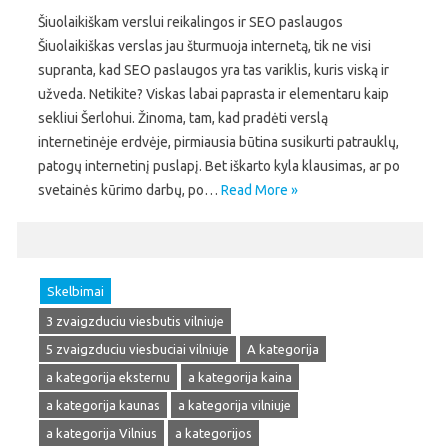
Šiuolaikiškam verslui reikalingos ir SEO paslaugos
Šiuolaikiškas verslas jau šturmuoja internetą, tik ne visi
supranta, kad SEO paslaugos yra tas variklis, kuris viską ir
užveda. Netikite? Viskas labai paprasta ir elementaru kaip
sekliui Šerlohui. Žinoma, tam, kad pradėti verslą
internetinėje erdvėje, pirmiausia būtina susikurti patrauklų,
patogų internetinį puslapį. Bet iškarto kyla klausimas, ar po
svetainės kūrimo darbų, po…
Read More »
Skelbimai
3 zvaigzduciu viesbutis vilniuje
5 zvaigzduciu viesbuciai vilniuje
A kategorija
a kategorija eksternu
a kategorija kaina
a kategorija kaunas
a kategorija vilniuje
a kategorija Vilnius
a kategorijos