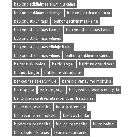
balkono stiklinimas aliuminiu kaina
balkono stiklinimas vilniuje
balkono stiklinimo kaina
balkonų stiklinimas
balkonų stiklinimas kaina
balkonu stiklinimas kainos
balkonų stiklinimas kaune
balkonų stiklinimas vilniuje
balkonų stiklinimas vilniuje kaina
balkonu stiklinimas vilnius
balkonų stiklinimo kainos
baltarusiski baldai
baltic langai
balticum draudimas
baltijos langai
baltikums draudimas
banketines sales vilniuje
bareikio vairavimo mokykla
batu spinta
be kategorija
belejevo vairavimo mokykla
bendrosios civilinės atsakomybės draudimas
benexere kosmetika
beoti kosmetika
bialo vairavimo mokykla
bikuvos baldai
biodroga kosmetika
bioline kosmetika
biuro baldai
biuro baldai kaunas
biuro baldai kaune