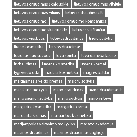
lietuvos draudimas skaiciuokle
lietuvos draudimas vilniuje
lietuvos draudimas vilnius
lietuvos draudimas.lt
lietuvos draudimo
lietuvos draudimo kompanijos
lietuvos draudimo skaiciuokle
lietuvos viešbučiai
lietuvos viešbutis
lietuvosdraudimas
lingiu sodyba
lirene kosmetika
lituvos draudimas
losjonas nuo spuogu
lova spinta
lovu gamyba kaune
lt draudimas
lumene kosmetika
lumene kremai
lygi veido oda
madara kosmetika
magrės baldai
maitinamasis veido kremas
majoru sodyba
manikiuro mokykla
mano draudimas
mano draudimas.lt
mano saunioji sodyba
mano sodyba
mano virtuvė
margarita kosmetika
margarita kremai
margarita kremas
margaritos kosmetika
marijampoles vairavimo mokyklos
masazo akademija
masinos draudimas
masinos draudimas anglijoje