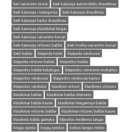
ket vairavimo testai
kiek kainuoja automobilio draudimas
kiek kainuoja c kategorija
kiek kainuoja draudimas
kiek kainuoja kasko draudimas
kiek kainuoja plastikiniai langai
kiek kainuoja vairavimo kursai
kiek kainuoja virtuves baldai
kiek trunka vairavimo kursai
kieti baldai
klaipeda hotel
klaipeda viesbuciai
klaipėda virtuves baldai
klaipėdos baldai
klaipedos baldai katalogas
klaipedos vairavimo mokyklos
klaipedos viesbuciai
klaipedos viesbuciai kainos
klaipedos viesbutis
klasikinė virtuvė
klasikines virtuves
klasikiniai baldai
klasikiniai baldai internetu
klasikiniai baldai kaune
klasikiniai miegamojo baldai
klasikiniai virtuvės baldai
klasikiniai virtuves baldai kaune
klasikiniu baldu gamyba
klijuotos medienos langai
knygu spinta
knygų spintos
kokius langus rinktis