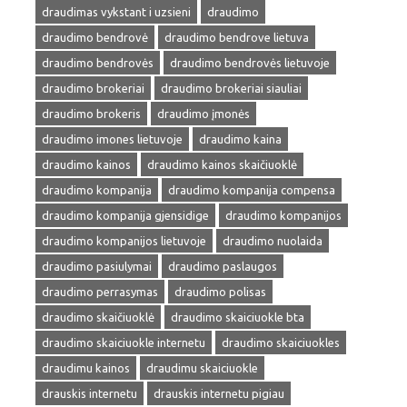
draudimas vykstant i uzsieni
draudimo
draudimo bendrovė
draudimo bendrove lietuva
draudimo bendrovės
draudimo bendrovės lietuvoje
draudimo brokeriai
draudimo brokeriai siauliai
draudimo brokeris
draudimo įmonės
draudimo imones lietuvoje
draudimo kaina
draudimo kainos
draudimo kainos skaičiuoklė
draudimo kompanija
draudimo kompanija compensa
draudimo kompanija gjensidige
draudimo kompanijos
draudimo kompanijos lietuvoje
draudimo nuolaida
draudimo pasiulymai
draudimo paslaugos
draudimo perrasymas
draudimo polisas
draudimo skaičiuoklė
draudimo skaiciuokle bta
draudimo skaiciuokle internetu
draudimo skaiciuokles
draudimu kainos
draudimu skaiciuokle
drauskis internetu
drauskis internetu pigiau