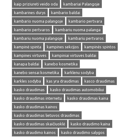
kaip priziureti veido oda
kambariai Palangoje
kambarines durys
kambario baldai
kambario nuoma palangoje
kambario pertvara
kambario pertvaros
kambariu nuoma palanga
kambariu nuoma palangoje
kambariu pertvaros
kampinė spinta
kampines sekcijos
kampinės spintos
kampines virtuves
kampiniai virtuves baldai
kanapa baldai
kanebo kosmetika
kanebo sensai kosmetika
karklenu sodyba
karkles sodyba
kas yra draudimas
kasco draudimas
kasko draudimas
kasko draudimas automobiliui
kasko draudimas internetu
kasko draudimas kaina
kasko draudimas kainos
kasko draudimas lietuvos draudimas
kasko draudimas skaičiuoklė
kasko draudimo kaina
kasko draudimo kainos
kasko draudimo salygos