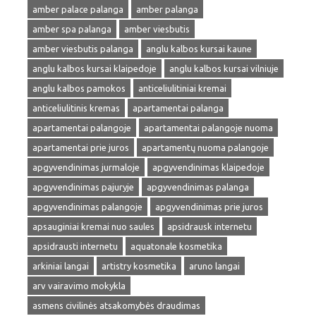
amber palace palanga
amber palanga
amber spa palanga
amber viesbutis
amber viesbutis palanga
anglu kalbos kursai kaune
anglu kalbos kursai klaipedoje
anglu kalbos kursai vilniuje
anglu kalbos pamokos
anticeliulitiniai kremai
anticeliulitinis kremas
apartamentai palanga
apartamentai palangoje
apartamentai palangoje nuoma
apartamentai prie juros
apartamentų nuoma palangoje
apgyvendinimas jurmaloje
apgyvendinimas klaipedoje
apgyvendinimas pajuryje
apgyvendinimas palanga
apgyvendinimas palangoje
apgyvendinimas prie juros
apsauginiai kremai nuo saules
apsidrausk internetu
apsidrausti internetu
aquatonale kosmetika
arkiniai langai
artistry kosmetika
aruno langai
arv vairavimo mokykla
asmens civilinės atsakomybės draudimas