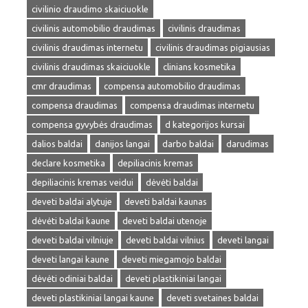
civilinio draudimo skaiciuokle
civilinis automobilio draudimas
civilinis draudimas
civilinis draudimas internetu
civilinis draudimas pigiausias
civilinis draudimas skaiciuokle
clinians kosmetika
cmr draudimas
compensa automobilio draudimas
compensa draudimas
compensa draudimas internetu
compensa gyvybės draudimas
d kategorijos kursai
dalios baldai
danijos langai
darbo baldai
darudimas
declare kosmetika
depiliacinis kremas
depiliacinis kremas veidui
dėvėti baldai
deveti baldai alytuje
deveti baldai kaunas
dėvėti baldai kaune
deveti baldai utenoje
deveti baldai vilniuje
deveti baldai vilnius
deveti langai
deveti langai kaune
deveti miegamojo baldai
dėvėti odiniai baldai
deveti plastikiniai langai
deveti plastikiniai langai kaune
deveti svetaines baldai