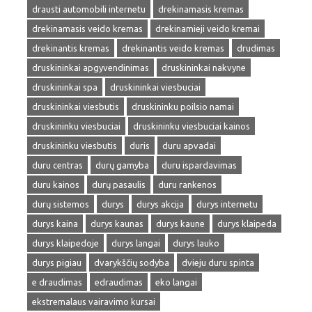
drausti automobili internetu
drekinamasis kremas
drekinamasis veido kremas
drekinamieji veido kremai
drekinantis kremas
drekinantis veido kremas
drudimas
druskininkai apgyvendinimas
druskininkai nakvyne
druskininkai spa
druskininkai viesbuciai
druskininkai viesbutis
druskininku poilsio namai
druskininku viesbuciai
druskininku viesbuciai kainos
druskininku viesbutis
duris
duru apvadai
duru centras
durų gamyba
duru ispardavimas
duru kainos
durų pasaulis
duru rankenos
durų sistemos
durys
durys akcija
durys internetu
durys kaina
durys kaunas
durys kaune
durys klaipeda
durys klaipedoje
durys langai
durys lauko
durys pigiau
dvarykščių sodyba
dvieju duru spinta
e draudimas
edraudimas
eko langai
ekstremalaus vairavimo kursai