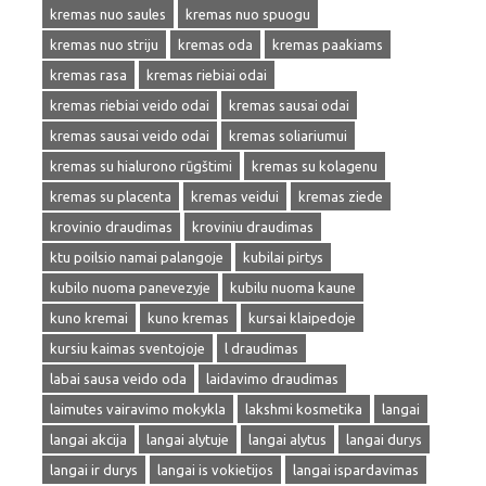
kremas nuo saules
kremas nuo spuogu
kremas nuo striju
kremas oda
kremas paakiams
kremas rasa
kremas riebiai odai
kremas riebiai veido odai
kremas sausai odai
kremas sausai veido odai
kremas soliariumui
kremas su hialurono rūgštimi
kremas su kolagenu
kremas su placenta
kremas veidui
kremas ziede
krovinio draudimas
kroviniu draudimas
ktu poilsio namai palangoje
kubilai pirtys
kubilo nuoma panevezyje
kubilu nuoma kaune
kuno kremai
kuno kremas
kursai klaipedoje
kursiu kaimas sventojoje
l draudimas
labai sausa veido oda
laidavimo draudimas
laimutes vairavimo mokykla
lakshmi kosmetika
langai
langai akcija
langai alytuje
langai alytus
langai durys
langai ir durys
langai is vokietijos
langai ispardavimas