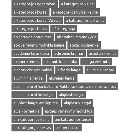
a kategorijos egzaminas
a kategorijos kaina
a kategorijos kursai
a kategorijos kursai kaune
a kategorijos kursai Vilniuje
a kategorijos laikymas
a kategorijos teises
a2 kategorija
ab lietuvos draudimas
abc vairavimo mokykla
abc vairavimo mokykla kaune
abidis kosmetika
academie kosmetika
achromin kremas
acnofan kremas
actipur kremas
akamuti kosmetika
alanga viesbutis
alantas virtuves baldai
alfredo langai
aliuminiai langai
aliumininiai langai
aliuminio langai
aliuminio profiliai baldams Raktai spintoms: sieninės spintos
aliuminio profilio langai
aluplast langai
aluplast langai atsiliepimai
aluplasto langai
alva kosmetika
alytaus vairavimo mokyklos
am kategorijos kaina
am kategorijos teises
am kategorijos testas
amber palace