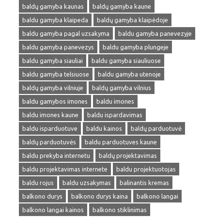
baldų gamyba kaunas
baldų gamyba kaune
baldu gamyba klaipeda
baldų gamyba klaipėdoje
baldu gamyba pagal uzsakyma
baldu gamyba panevezyje
baldu gamyba panevezys
baldu gamyba plungeje
baldu gamyba siauliai
baldu gamyba siauliuose
baldu gamyba telsiuose
baldu gamyba utenoje
baldų gamyba vilniuje
baldų gamyba vilnius
baldu gamybos imones
baldu imones
baldu imones kaune
baldu ispardavimas
baldu isparduotuve
baldu kainos
baldų parduotuvė
baldų parduotuvės
baldu parduotuves kaune
baldu prekyba internetu
baldų projektavimas
baldu projektavimas internete
baldu projektuotojas
baldu rojus
baldu uzsakymas
balinantis kremas
balkono durys
balkono durys kaina
balkono langai
balkono langai kainos
balkono stiklinimas