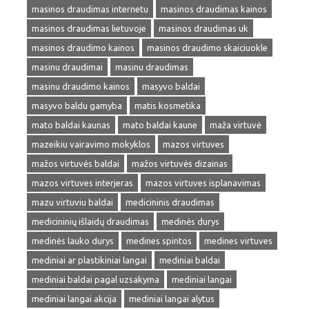
masinos draudimas internetu
masinos draudimas kainos
masinos draudimas lietuvoje
masinos draudimas uk
masinos draudimo kainos
masinos draudimo skaiciuokle
masinu draudimai
masinu draudimas
masinu draudimo kainos
masyvo baldai
masyvo baldu gamyba
matis kosmetika
mato baldai kaunas
mato baldai kaune
maža virtuvė
mazeikiu vairavimo mokyklos
mazos virtuves
mažos virtuvės baldai
mažos virtuvės dizainas
mazos virtuves interjeras
mazos virtuves isplanavimas
mazu virtuviu baldai
medicininis draudimas
medicininių išlaidų draudimas
medinės durys
medinės lauko durys
medines spintos
medines virtuves
mediniai ar plastikiniai langai
mediniai baldai
mediniai baldai pagal uzsakyma
mediniai langai
mediniai langai akcija
mediniai langai alytus