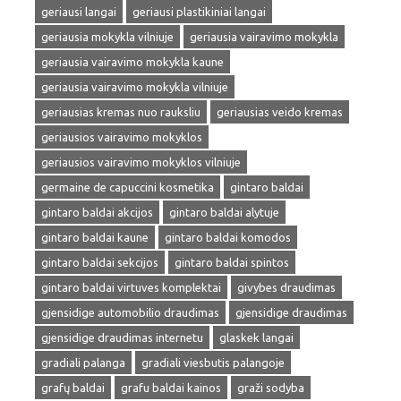
geriausi langai
geriausi plastikiniai langai
geriausia mokykla vilniuje
geriausia vairavimo mokykla
geriausia vairavimo mokykla kaune
geriausia vairavimo mokykla vilniuje
geriausias kremas nuo rauksliu
geriausias veido kremas
geriausios vairavimo mokyklos
geriausios vairavimo mokyklos vilniuje
germaine de capuccini kosmetika
gintaro baldai
gintaro baldai akcijos
gintaro baldai alytuje
gintaro baldai kaune
gintaro baldai komodos
gintaro baldai sekcijos
gintaro baldai spintos
gintaro baldai virtuves komplektai
givybes draudimas
gjensidige automobilio draudimas
gjensidige draudimas
gjensidige draudimas internetu
glaskek langai
gradiali palanga
gradiali viesbutis palangoje
grafų baldai
grafu baldai kainos
graži sodyba