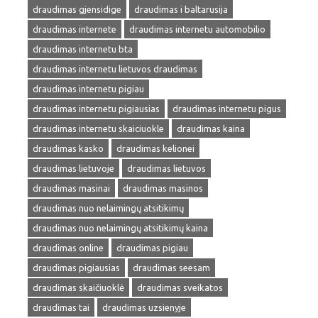
draudimas gjensidige
draudimas i baltarusija
draudimas internete
draudimas internetu automobilio
draudimas internetu bta
draudimas internetu lietuvos draudimas
draudimas internetu pigiau
draudimas internetu pigiausias
draudimas internetu pigus
draudimas internetu skaiciuokle
draudimas kaina
draudimas kasko
draudimas kelionei
draudimas lietuvoje
draudimas lietuvos
draudimas masinai
draudimas masinos
draudimas nuo nelaimingų atsitikimų
draudimas nuo nelaimingų atsitikimų kaina
draudimas online
draudimas pigiau
draudimas pigiausias
draudimas seesam
draudimas skaičiuoklė
draudimas sveikatos
draudimas tai
draudimas uzsienyje