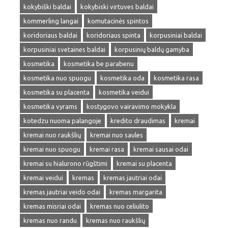
kokybiški baldai
kokybiski virtuves baldai
kommerling langai
komutacinės spintos
koridoriaus baldai
koridoriaus spinta
korpusiniai baldai
korpusiniai svetaines baldai
korpusinių baldų gamyba
kosmetika
kosmetika be parabenu
kosmetika nuo spuogu
kosmetika oda
kosmetika rasa
kosmetika su placenta
kosmetika veidui
kosmetika vyrams
kostygovo vairavimo mokykla
kotedzu nuoma palangoje
kredito draudimas
kremai
kremai nuo raukšlių
kremai nuo saules
kremai nuo spuogu
kremai rasa
kremai sausai odai
kremai su hialurono rūgštimi
kremai su placenta
kremai veidui
kremas
kremas jautriai odai
kremas jautriai veido odai
kremas margarita
kremas misriai odai
kremas nuo celiulito
kremas nuo randu
kremas nuo raukšlių