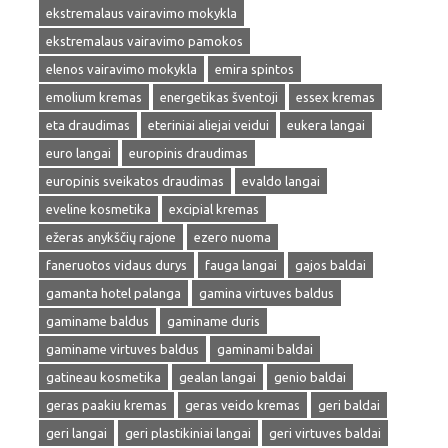
ekstremalaus vairavimo mokykla
ekstremalaus vairavimo pamokos
elenos vairavimo mokykla
emira spintos
emolium kremas
energetikas šventoji
essex kremas
eta draudimas
eteriniai aliejai veidui
eukera langai
euro langai
europinis draudimas
europinis sveikatos draudimas
evaldo langai
eveline kosmetika
excipial kremas
ežeras anykščių rajone
ezero nuoma
faneruotos vidaus durys
fauga langai
gajos baldai
gamanta hotel palanga
gamina virtuves baldus
gaminame baldus
gaminame duris
gaminame virtuves baldus
gaminami baldai
gatineau kosmetika
gealan langai
genio baldai
geras paakiu kremas
geras veido kremas
geri baldai
geri langai
geri plastikiniai langai
geri virtuves baldai