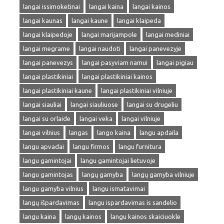
langai issimoketinai
langai kaina
langai kainos
langai kaunas
langai kaune
langai klaipeda
langai klaipedoje
langai marijampole
langai mediniai
langai megrame
langai naudoti
langai panevezyje
langai panevezys
langai pasyviam namui
langai pigiau
langai plastikiniai
langai plastikiniai kainos
langai plastikiniai kaune
langai plastikiniai vilniuje
langai siauliai
langai siauliuose
langai su drugeliu
langai su orlaide
langai veka
langai vilniuje
langai vilnius
langas
lango kaina
langu apdaila
langu apvadai
langu firmos
langu furnitura
langu gamintojai
langu gamintojai lietuvoje
langu gamintojas
langų gamyba
langų gamyba vilniuje
langu gamyba vilnius
langu ismatavimai
langų išpardavimas
langu ispardavimas is sandelio
langu kaina
langų kainos
langu kainos skaiciuokle