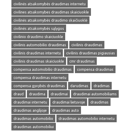
civilinės atsakomybės draudimas internetu
civilines atsakomybes draudimas skaiciuokle
civilinės atsakomybės draudimo skaičiuoklė
civilinės atsakomybės sąlygos
civilinio draudimo skaiciuokle
civilinis automobilio draudimas
civilinis draudimas
civilinis draudimas internetu
civilinis draudimas pigiausias
civilinis draudimas skaiciuokle
cmr draudimas
compensa automobilio draudimas
compensa draudimas
compensa draudimas internetu
compensa gyvybės draudimas
darudimas
dradimas
draud
draudima
draudimai
draudimai automobiliams
draudimai internetu
draudimai lietuvoje
draudimas
draudimas anglijoje
draudimas auto
draudimas automobilio
draudimas automobilio internetu
draudimas automobiliui