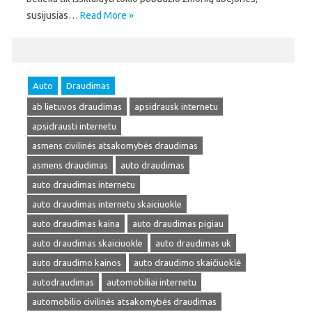
susijusias…
Read More »
Auto
Draudimas
ab lietuvos draudimas
apsidrausk internetu
apsidrausti internetu
asmens civilinės atsakomybės draudimas
asmens draudimas
auto draudimas
auto draudimas internetu
auto draudimas internetu skaiciuokle
auto draudimas kaina
auto draudimas pigiau
auto draudimas skaiciuokle
auto draudimas uk
auto draudimo kainos
auto draudimo skaičiuoklė
autodraudimas
automobiliai internetu
automobilio civilinės atsakomybės draudimas