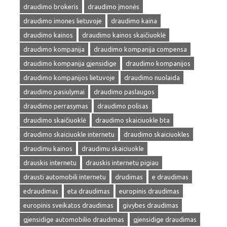
draudimo brokeris
draudimo įmonės
draudimo imones lietuvoje
draudimo kaina
draudimo kainos
draudimo kainos skaičiuoklė
draudimo kompanija
draudimo kompanija compensa
draudimo kompanija gjensidige
draudimo kompanijos
draudimo kompanijos lietuvoje
draudimo nuolaida
draudimo pasiulymai
draudimo paslaugos
draudimo perrasymas
draudimo polisas
draudimo skaičiuoklė
draudimo skaiciuokle bta
draudimo skaiciuokle internetu
draudimo skaiciuokles
draudimu kainos
draudimu skaiciuokle
drauskis internetu
drauskis internetu pigiau
drausti automobili internetu
drudimas
e draudimas
edraudimas
eta draudimas
europinis draudimas
europinis sveikatos draudimas
givybes draudimas
gjensidige automobilio draudimas
gjensidige draudimas