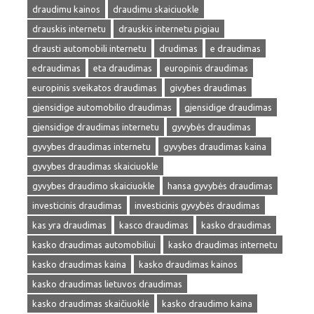
draudimu kainos
draudimu skaiciuokle
drauskis internetu
drauskis internetu pigiau
drausti automobili internetu
drudimas
e draudimas
edraudimas
eta draudimas
europinis draudimas
europinis sveikatos draudimas
givybes draudimas
gjensidige automobilio draudimas
gjensidige draudimas
gjensidige draudimas internetu
gyvybės draudimas
gyvybes draudimas internetu
gyvybes draudimas kaina
gyvybes draudimas skaiciuokle
gyvybes draudimo skaiciuokle
hansa gyvybės draudimas
investicinis draudimas
investicinis gyvybės draudimas
kas yra draudimas
kasco draudimas
kasko draudimas
kasko draudimas automobiliui
kasko draudimas internetu
kasko draudimas kaina
kasko draudimas kainos
kasko draudimas lietuvos draudimas
kasko draudimas skaičiuoklė
kasko draudimo kaina