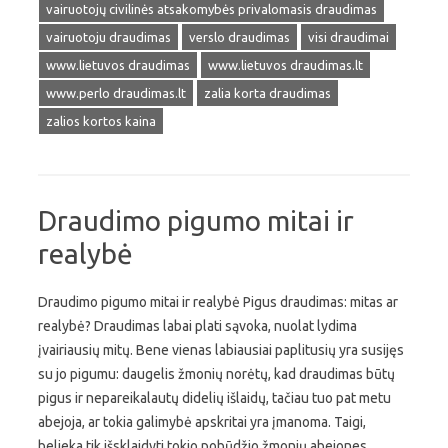
vairuotojų civilinės atsakomybės privalomasis draudimas
vairuotoju draudimas
verslo draudimas
visi draudimai
www.lietuvos draudimas
www.lietuvos draudimas.lt
www.perlo draudimas.lt
zalia korta draudimas
zalios kortos kaina
Draudimo pigumo mitai ir
realybė
Draudimo pigumo mitai ir realybė Pigus draudimas: mitas ar
realybė? Draudimas labai plati sąvoka, nuolat lydima
įvairiausių mitų. Bene vienas labiausiai paplitusių yra susijęs
su jo pigumu: daugelis žmonių norėtų, kad draudimas būtų
pigus ir nepareikalautų didelių išlaidų, tačiau tuo pat metu
abejoja, ar tokia galimybė apskritai yra įmanoma. Taigi,
belieka tik išsklaidyti tokio pobūdžio žmonių abejones,