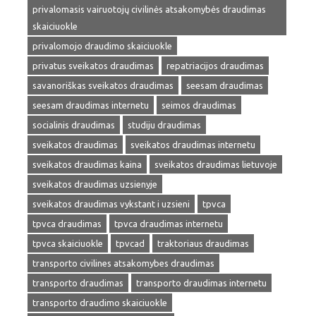
privalomasis vairuotojų civilinės atsakomybės draudimas
skaiciuokle
privalomojo draudimo skaiciuokle
privatus sveikatos draudimas
repatriacijos draudimas
savanoriškas sveikatos draudimas
seesam draudimas
seesam draudimas internetu
seimos draudimas
socialinis draudimas
studiju draudimas
sveikatos draudimas
sveikatos draudimas internetu
sveikatos draudimas kaina
sveikatos draudimas lietuvoje
sveikatos draudimas uzsienyje
sveikatos draudimas vykstant i uzsieni
tpvca
tpvca draudimas
tpvca draudimas internetu
tpvca skaiciuokle
tpvcad
traktoriaus draudimas
transporto civilines atsakomybes draudimas
transporto draudimas
transporto draudimas internetu
transporto draudimo skaiciuokle