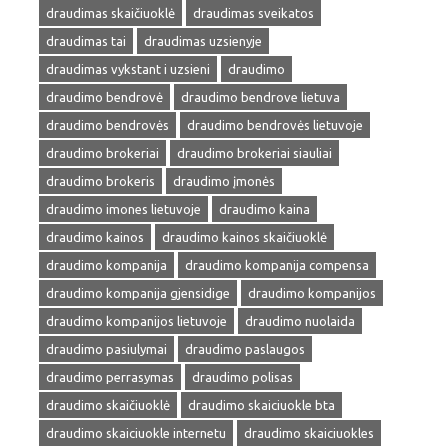
draudimas skaičiuoklė
draudimas sveikatos
draudimas tai
draudimas uzsienyje
draudimas vykstant i uzsieni
draudimo
draudimo bendrovė
draudimo bendrove lietuva
draudimo bendrovės
draudimo bendrovės lietuvoje
draudimo brokeriai
draudimo brokeriai siauliai
draudimo brokeris
draudimo įmonės
draudimo imones lietuvoje
draudimo kaina
draudimo kainos
draudimo kainos skaičiuoklė
draudimo kompanija
draudimo kompanija compensa
draudimo kompanija gjensidige
draudimo kompanijos
draudimo kompanijos lietuvoje
draudimo nuolaida
draudimo pasiulymai
draudimo paslaugos
draudimo perrasymas
draudimo polisas
draudimo skaičiuoklė
draudimo skaiciuokle bta
draudimo skaiciuokle internetu
draudimo skaiciuokles