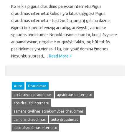
Ko reikia pigaus draudimo paieškai internetu Pigus
draudimas internetu: kokios yra kitos sąlygos? Pigus
draudimas internetu – tokį žodžių junginį galima dažnai
išgirsti tiek per televiziją ar radiją, ar išvysti įvairiuose
spaudos leidiniuose. Nepriklausomai nuo to, kur jį išvysime
ar pamatysime, negalime nuginčyti fakto, jog būtent šis
pasirinkimas yra vienas iš tų, kuri ypač domina žmones.
Nesunku suprasti,…
Read More »
Auto
Draudimas
ab lietuvos draudimas
apsidrausk internetu
apsidrausti internetu
asmens civilinės atsakomybės draudimas
asmens draudimas
auto draudimas
auto draudimas internetu