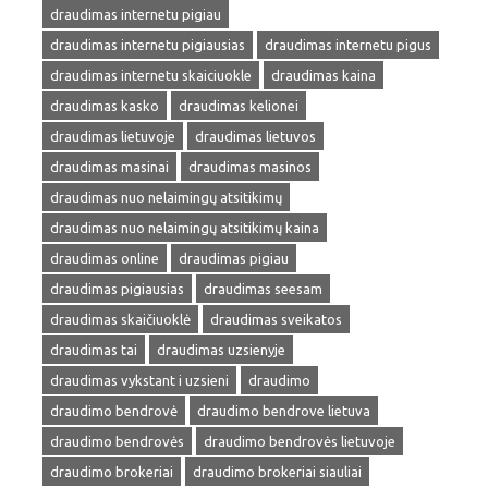
draudimas internetu pigiau
draudimas internetu pigiausias
draudimas internetu pigus
draudimas internetu skaiciuokle
draudimas kaina
draudimas kasko
draudimas kelionei
draudimas lietuvoje
draudimas lietuvos
draudimas masinai
draudimas masinos
draudimas nuo nelaimingų atsitikimų
draudimas nuo nelaimingų atsitikimų kaina
draudimas online
draudimas pigiau
draudimas pigiausias
draudimas seesam
draudimas skaičiuoklė
draudimas sveikatos
draudimas tai
draudimas uzsienyje
draudimas vykstant i uzsieni
draudimo
draudimo bendrovė
draudimo bendrove lietuva
draudimo bendrovės
draudimo bendrovės lietuvoje
draudimo brokeriai
draudimo brokeriai siauliai