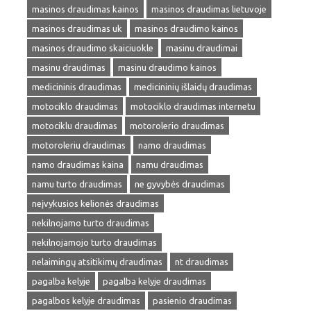
masinos draudimas kainos
masinos draudimas lietuvoje
masinos draudimas uk
masinos draudimo kainos
masinos draudimo skaiciuokle
masinu draudimai
masinu draudimas
masinu draudimo kainos
medicininis draudimas
medicininių išlaidų draudimas
motociklo draudimas
motociklo draudimas internetu
motociklu draudimas
motorolerio draudimas
motoroleriu draudimas
namo draudimas
namo draudimas kaina
namu draudimas
namu turto draudimas
ne gyvybės draudimas
neįvykusios kelionės draudimas
nekilnojamo turto draudimas
nekilnojamojo turto draudimas
nelaimingų atsitikimų draudimas
nt draudimas
pagalba kelyje
pagalba kelyje draudimas
pagalbos kelyje draudimas
pasienio draudimas