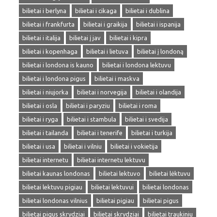
bilietai i berlyna
bilietai i cikaga
bilietai i dublina
bilietai i frankfurta
bilietai i graikija
bilietai i ispanija
bilietai i italija
bilietai į jav
bilietai i kipra
bilietai i kopenhaga
bilietai i lietuva
bilietai į londoną
bilietai i londona is kauno
bilietai i londona lektuvu
bilietai i londona pigus
bilietai i maskva
bilietai i niujorka
bilietai i norvegija
bilietai i olandija
bilietai i osla
bilietai i paryziu
bilietai i roma
bilietai i ryga
bilietai i stambula
bilietai i svedija
bilietai i tailanda
bilietai i tenerife
bilietai i turkija
bilietai i usa
bilietai i vilniu
bilietai i vokietija
bilietai internetu
bilietai internetu lektuvu
bilietai kaunas londonas
bilietai lektuvo
bilietai lėktuvu
bilietai lektuvu pigiau
bilietai lektuvui
bilietai londonas
bilietai londonas vilnius
bilietai pigiau
bilietai pigus
bilietai pigus skrydziai
bilietai skrydziai
bilietai traukiniu