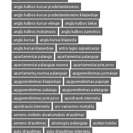
anglu kalbos kursai pradedantiesiems
anglu kalbos kursai pradedantiesiems klaipedoje
anglu kalbos kursai vilniuje
anglu kalbos laikai
anglu kalbos mokymasis
anglu kalbos pamokos
anglu kursai
anglu kursai klaipeda
anglu kursai klaipedoje
antro lygio signalizacija
apartamentai palanga
apartamentai palangoje
apartamentai palangoje nuoma
apartamentai prie juros
apartamentų nuoma palangoje
apgyvendinimas jurmaloje
apgyvendinimas klaipedoje
apgyvendinimas pajuryje
apgyvendinimas palanga
apgyvendinimas palangoje
apgyvendinimas prie juros
apsidrausk internetu
apsidrausti internetu
arv vairavimo mokykla
asmens civilinės atsakomybės draudimas
asmens draudimas
atostogos palangoje
audėjo baldai
auto draudimas
auto draudimas internetu