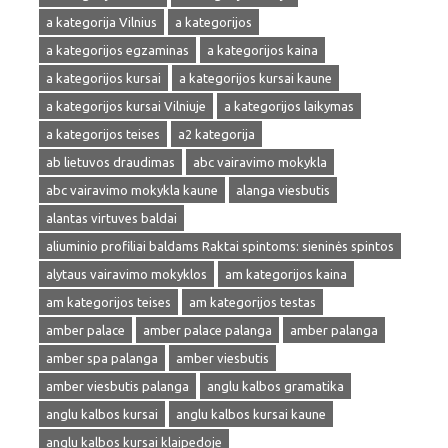
a kategorija Vilnius
a kategorijos
a kategorijos egzaminas
a kategorijos kaina
a kategorijos kursai
a kategorijos kursai kaune
a kategorijos kursai Vilniuje
a kategorijos laikymas
a kategorijos teises
a2 kategorija
ab lietuvos draudimas
abc vairavimo mokykla
abc vairavimo mokykla kaune
alanga viesbutis
alantas virtuves baldai
aliuminio profiliai baldams Raktai spintoms: sieninės spintos
alytaus vairavimo mokyklos
am kategorijos kaina
am kategorijos teises
am kategorijos testas
amber palace
amber palace palanga
amber palanga
amber spa palanga
amber viesbutis
amber viesbutis palanga
anglu kalbos gramatika
anglu kalbos kursai
anglu kalbos kursai kaune
anglu kalbos kursai klaipedoje