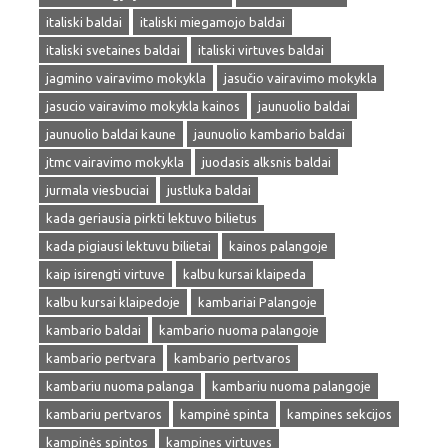
italiski baldai
italiski miegamojo baldai
italiski svetaines baldai
italiski virtuves baldai
jagmino vairavimo mokykla
jasučio vairavimo mokykla
jasucio vairavimo mokykla kainos
jaunuolio baldai
jaunuolio baldai kaune
jaunuolio kambario baldai
jtmc vairavimo mokykla
juodasis alksnis baldai
jurmala viesbuciai
justluka baldai
kada geriausia pirkti lektuvo bilietus
kada pigiausi lektuvu bilietai
kainos palangoje
kaip isirengti virtuve
kalbu kursai klaipeda
kalbu kursai klaipedoje
kambariai Palangoje
kambario baldai
kambario nuoma palangoje
kambario pertvara
kambario pertvaros
kambariu nuoma palanga
kambariu nuoma palangoje
kambariu pertvaros
kampinė spinta
kampines sekcijos
kampinės spintos
kampines virtuves