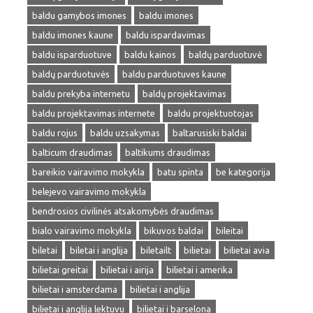
baldu gamybos imones
baldu imones
baldu imones kaune
baldu ispardavimas
baldu isparduotuve
baldu kainos
baldų parduotuvė
baldų parduotuvės
baldu parduotuves kaune
baldu prekyba internetu
baldų projektavimas
baldu projektavimas internete
baldu projektuotojas
baldu rojus
baldu uzsakymas
baltarusiski baldai
balticum draudimas
baltikums draudimas
bareikio vairavimo mokykla
batu spinta
be kategorija
belejevo vairavimo mokykla
bendrosios civilinės atsakomybės draudimas
bialo vairavimo mokykla
bikuvos baldai
bileitai
biletai
biletai i anglija
biletailt
bilietai
bilietai avia
bilietai greitai
bilietai i airija
bilietai i amerika
bilietai i amsterdama
bilietai i anglija
bilietai i anglija lektuvu
bilietai i barselona