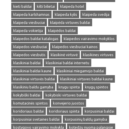
kieti baldai
kilti bilietai
klaipeda hotel
klaipeda karlshamnas
klaipeda kylis
klaipeda svedija
klaipeda viesbuciai
klaipėda virtuves baldai
klaipeda vokietija
klaipėdos baldai
klaipedos baldai katalogas
klaipedos vairavimo mokyklos
klaipedos viesbuciai
klaipedos viesbuciai kainos
klaipedos viesbutis
klasikinė virtuvė
klasikines virtuves
klasikiniai baldai
klasikiniai baldai internetu
klasikiniai baldai kaune
klasikiniai miegamojo baldai
klasikiniai virtuvės baldai
klasikiniai virtuves baldai kaune
klasikiniu baldu gamyba
knygu spinta
knygų spintos
kokybiški baldai
kokybiski virtuves baldai
komutacinės spintos
konvejerio juostos
koridoriaus baldai
koridoriaus spinta
korpusiniai baldai
korpusiniai svetaines baldai
korpusinių baldų gamyba
kostygovo vairavimo mokykla
kotedzu nuoma palangoje