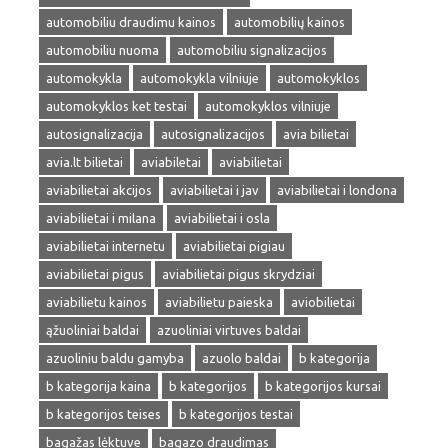
automobiliu draudimu kainos
automobilių kainos
automobiliu nuoma
automobiliu signalizacijos
automokykla
automokykla vilniuje
automokyklos
automokyklos ket testai
automokyklos vilniuje
autosignalizacija
autosignalizacijos
avia bilietai
avia.lt bilietai
aviabiletai
aviabilietai
aviabilietai akcijos
aviabilietai i jav
aviabilietai i londona
aviabilietai i milana
aviabilietai i osla
aviabilietai internetu
aviabilietai pigiau
aviabilietai pigus
aviabilietai pigus skrydziai
aviabilietu kainos
aviabilietu paieska
aviobilietai
ąžuoliniai baldai
azuoliniai virtuves baldai
azuoliniu baldu gamyba
azuolo baldai
b kategorija
b kategorija kaina
b kategorijos
b kategorijos kursai
b kategorijos teises
b kategorijos testai
bagažas lėktuve
bagazo draudimas