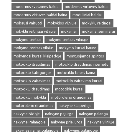
modernus svetaines baldai
modernus virtuves baldai
modernus virtuves baldai kaina
moduliniai baldai
mokausi vairuoti
mokyklos vilniuje
mokyklų reitingai
mokyklu reitingai vilniuje
mokymai
mokymai seminarai
mokymo centrai
mokymo centras vilniuje
mokymo centras vilnius
mokymo kursai kaune
mokymosi kursai klaipedoje
montuojamos spintos
motociklo draudimas
motociklo draudimas internetu
motociklo kategorijos
motociklo teises kaina
motociklo vairavimas
motociklo vairavimo kursai
motociklu draudimas
motociklu kursai
motociklu mokykla
motorolerio draudimas
motoroleriu draudimas
nakvyne klaipedoje
nakvyne Nidoje
nakvyne pajuryje
nakvyne palanga
nakvyne Palangoje
nakvyne prie juros
nakvyne vilniuje
nakvynes namai palangoje
nakvynes palangoje