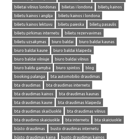
bilietai vilnius londonas
bilietas i londona
bilietų kainos
bilietu kainos i anglija
bilietu kainos i londona
bilietu kainos lektuvu
bilietu paieska
bilietų pasaulis
bilietu pirkimas internetu
bilietu rezervavimas
bilietu uzsakymas
biuro baldai
biuro baldai kaunas
biuro baldai kaune
biuro baldai klaipeda
biuro baldai vilniuje
biuro baldai vilnius
biuro baldu gamyba
biuro spintos
blog
booking palanga
bta automobilio draudimas
bta draudimas
bta draudimas internetu
bta draudimas kainos
bta draudimas kaunas
bta draudimas kaune
bta draudimas klaipeda
bta draudimas skaičiuoklė
bta draudimas vilnius
bta draudimo skaiciuokle
bta internetu
bta skaiciuokle
būsto draudimas
busto draudimas internetu
būsto draudimas kaina
busto draudimas kainos