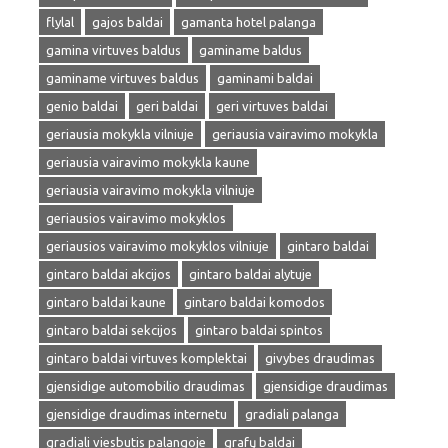
flylal
gajos baldai
gamanta hotel palanga
gamina virtuves baldus
gaminame baldus
gaminame virtuves baldus
gaminami baldai
genio baldai
geri baldai
geri virtuves baldai
geriausia mokykla vilniuje
geriausia vairavimo mokykla
geriausia vairavimo mokykla kaune
geriausia vairavimo mokykla vilniuje
geriausios vairavimo mokyklos
geriausios vairavimo mokyklos vilniuje
gintaro baldai
gintaro baldai akcijos
gintaro baldai alytuje
gintaro baldai kaune
gintaro baldai komodos
gintaro baldai sekcijos
gintaro baldai spintos
gintaro baldai virtuves komplektai
givybes draudimas
gjensidige automobilio draudimas
gjensidige draudimas
gjensidige draudimas internetu
gradiali palanga
gradiali viesbutis palangoje
grafų baldai