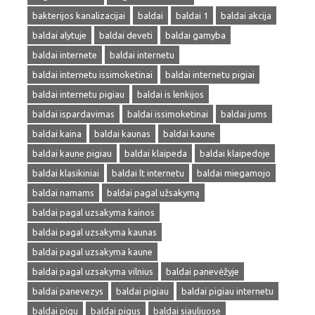
bakterijos kanalizacijai
baldai
baldai 1
baldai akcija
baldai alytuje
baldai deveti
baldai gamyba
baldai internete
baldai internetu
baldai internetu issimoketinai
baldai internetu pigiai
baldai internetu pigiau
baldai is lenkijos
baldai ispardavimas
baldai issimoketinai
baldai jums
baldai kaina
baldai kaunas
baldai kaune
baldai kaune pigiau
baldai klaipeda
baldai klaipedoje
baldai klasikiniai
baldai lt internetu
baldai miegamojo
baldai namams
baldai pagal užsakymą
baldai pagal uzsakyma kainos
baldai pagal uzsakyma kaunas
baldai pagal uzsakyma kaune
baldai pagal uzsakyma vilnius
baldai panevėžyje
baldai panevezys
baldai pigiau
baldai pigiau internetu
baldai pigu
baldai pigus
baldai siauliuose