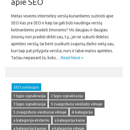
apie SEO
Metas visiems internetinį verslą kuriantiems sužinoti apie
SEO Kas yra SEO ir kaip tai gali būti naudinga verslą
ketinantiems pradėti žmonėms? Vis daugiau ir daugiau
žmonių nori pradėti dirbti sau, t.y., jei ne sukurti didelės
apimties verslą, tai bent susikurti svajonių darbo vietą sau,
kuri taip pat prilygsta verslui, nors ir labai mažos apimties.
Tačiau nepaisant to, koks…
Read More »
SEO paslaugos
1 lygio signalizacija
2 lygio signalizacija
3 lygio signalizacija
3 zvaigzduciu viesbutis vilniuje
5 zvaigzduciu viesbuciai vilniuje
A kategorija
a kategorija eksternu
a kategorija kaina
a kategorija kaunas
a kategorija vilniuje