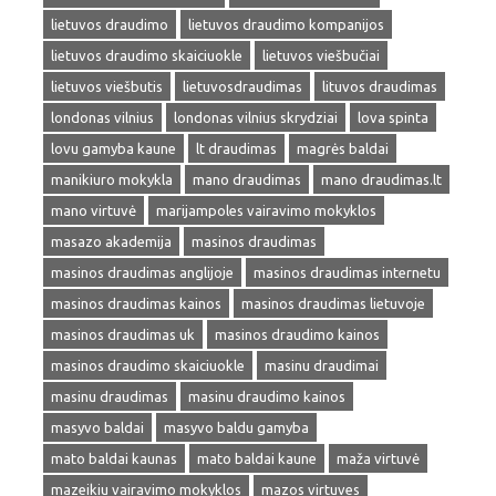
lietuvos draudimo
lietuvos draudimo kompanijos
lietuvos draudimo skaiciuokle
lietuvos viešbučiai
lietuvos viešbutis
lietuvosdraudimas
lituvos draudimas
londonas vilnius
londonas vilnius skrydziai
lova spinta
lovu gamyba kaune
lt draudimas
magrės baldai
manikiuro mokykla
mano draudimas
mano draudimas.lt
mano virtuvė
marijampoles vairavimo mokyklos
masazo akademija
masinos draudimas
masinos draudimas anglijoje
masinos draudimas internetu
masinos draudimas kainos
masinos draudimas lietuvoje
masinos draudimas uk
masinos draudimo kainos
masinos draudimo skaiciuokle
masinu draudimai
masinu draudimas
masinu draudimo kainos
masyvo baldai
masyvo baldu gamyba
mato baldai kaunas
mato baldai kaune
maža virtuvė
mazeikiu vairavimo mokyklos
mazos virtuves