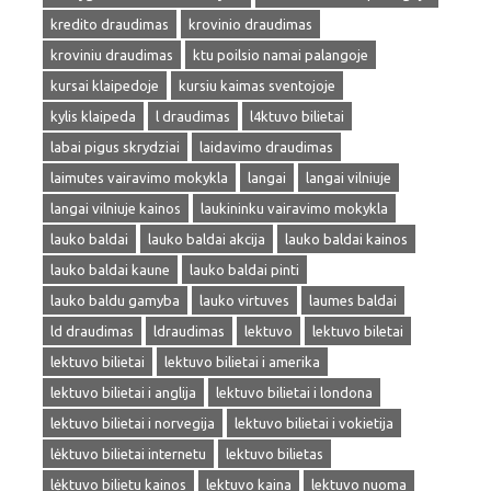
kredito draudimas
krovinio draudimas
kroviniu draudimas
ktu poilsio namai palangoje
kursai klaipedoje
kursiu kaimas sventojoje
kylis klaipeda
l draudimas
l4ktuvo bilietai
labai pigus skrydziai
laidavimo draudimas
laimutes vairavimo mokykla
langai
langai vilniuje
langai vilniuje kainos
laukininku vairavimo mokykla
lauko baldai
lauko baldai akcija
lauko baldai kainos
lauko baldai kaune
lauko baldai pinti
lauko baldu gamyba
lauko virtuves
laumes baldai
ld draudimas
ldraudimas
lektuvo
lektuvo biletai
lektuvo bilietai
lektuvo bilietai i amerika
lektuvo bilietai i anglija
lektuvo bilietai i londona
lektuvo bilietai i norvegija
lektuvo bilietai i vokietija
lėktuvo bilietai internetu
lektuvo bilietas
lėktuvo bilietu kainos
lektuvo kaina
lektuvo nuoma