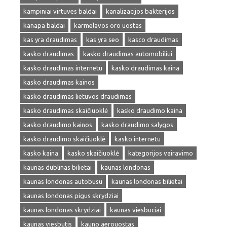
kampiniai virtuves baldai
kanalizacijos bakterijos
kanapa baldai
karmelavos oro uostas
kas yra draudimas
kas yra seo
kasco draudimas
kasko draudimas
kasko draudimas automobiliui
kasko draudimas internetu
kasko draudimas kaina
kasko draudimas kainos
kasko draudimas lietuvos draudimas
kasko draudimas skaičiuoklė
kasko draudimo kaina
kasko draudimo kainos
kasko draudimo salygos
kasko draudimo skaičiuoklė
kasko internetu
kasko kaina
kasko skaičiuoklė
kategorijos vairavimo
kaunas dublinas bilietai
kaunas londonas
kaunas londonas autobusu
kaunas londonas bilietai
kaunas londonas pigus skrydziai
kaunas londonas skrydziai
kaunas viesbuciai
kaunas viesbutis
kauno aerouostas