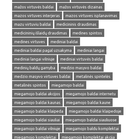
mažos virtuvės baldai
mažos virtuvės dizainas
mazos virtuves interjeras
mazos virtuves isplanavimas
mazu virtuviu baldai
medicininis draudimas
medicininių išlaidų draudimas
medines spintos
medines virtuves
mediniai baldai
mediniai baldai pagal uzsakyma
mediniai langai
mediniai langai vilniuje
mediniai virtuvės baldai
medinių baldų gamyba
medzio masyvo baldai
medzio masyvo virtuves baldai
metalinės spintelės
metalinės spintos
miegamojo baldai
miegamojo baldai akcijos
miegamojo baldai internetu
miegamojo baldai kaunas
miegamojo baldai kaune
miegamojo baldai klaipeda
miegamojo baldai klaipedoje
miegamojo baldai siauliai
miegamojo baldai siauliuose
miegamojo baldai vilniuje
miegamojo baldu komplektai
miegamojo komplektai
miegamojo komplektai akcija