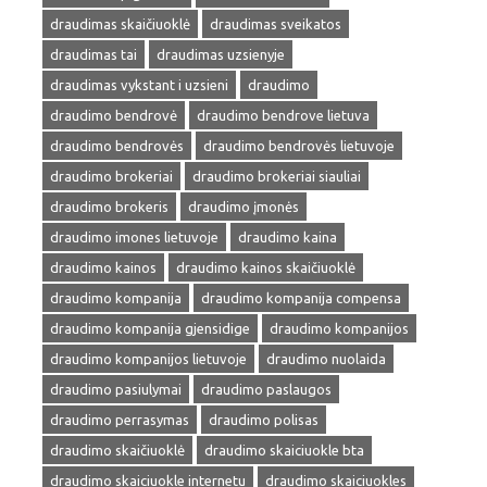
draudimas skaičiuoklė
draudimas sveikatos
draudimas tai
draudimas uzsienyje
draudimas vykstant i uzsieni
draudimo
draudimo bendrovė
draudimo bendrove lietuva
draudimo bendrovės
draudimo bendrovės lietuvoje
draudimo brokeriai
draudimo brokeriai siauliai
draudimo brokeris
draudimo įmonės
draudimo imones lietuvoje
draudimo kaina
draudimo kainos
draudimo kainos skaičiuoklė
draudimo kompanija
draudimo kompanija compensa
draudimo kompanija gjensidige
draudimo kompanijos
draudimo kompanijos lietuvoje
draudimo nuolaida
draudimo pasiulymai
draudimo paslaugos
draudimo perrasymas
draudimo polisas
draudimo skaičiuoklė
draudimo skaiciuokle bta
draudimo skaiciuokle internetu
draudimo skaiciuokles