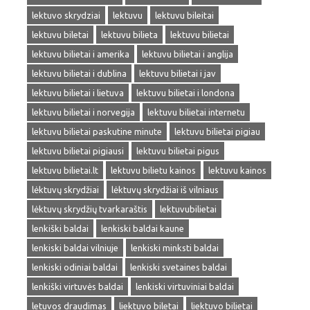
lektuvo skrydziai
lektuvu
lektuvu bileitai
lektuvu biletai
lektuvu bilieta
lektuvu bilietai
lektuvu bilietai i amerika
lektuvu bilietai i anglija
lektuvu bilietai i dublina
lektuvu bilietai i jav
lektuvu bilietai i lietuva
lektuvu bilietai i londona
lektuvu bilietai i norvegija
lektuvu bilietai internetu
lektuvu bilietai paskutine minute
lektuvu bilietai pigiau
lektuvu bilietai pigiausi
lektuvu bilietai pigus
lektuvu bilietai.lt
lektuvu bilietu kainos
lektuvu kainos
lėktuvų skrydžiai
lėktuvų skrydžiai iš vilniaus
lėktuvų skrydžių tvarkaraštis
lektuvubilietai
lenkiški baldai
lenkiski baldai kaune
lenkiski baldai vilniuje
lenkiski minksti baldai
lenkiski odiniai baldai
lenkiski svetaines baldai
lenkiški virtuvės baldai
lenkiski virtuviniai baldai
letuvos draudimas
liektuvo biletai
liektuvo bilietai