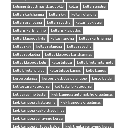
kelioniu draudimas skaiciuokle
keltai
keltai i anglija
keltai i karlshamna
keltai i kyli
keltai i olandija
keltai i prancuzija
keltai i svedija
keltai i vokietija
keltai is karlshamno
keltai is klaipedos
keltai klaipeda kylis
keltas i anglija
keltas i karlshamna
keltas i kyli
keltas i olandija
keltas i svedija
keltas i vokietija
keltas klaipeda karlshamnas
keltas klaipeda kulis
keltu bilietai
keltu bilietai internetu
keltu bilietai pigiau
keltu bilietu kainos
keltu kainos
kerpė palanga
kerpes viesbutis palangoje
kesto baldai
ket testai a kategorija
ket testai b kategorija
ket vairavimo testai
kiek kainuoja automobilio draudimas
kiek kainuoja c kategorija
kiek kainuoja draudimas
kiek kainuoja kasko draudimas
kiek kainuoja vairavimo kursai
kiek kainuoja virtuves baldai
kiek trunka vairavimo kursai