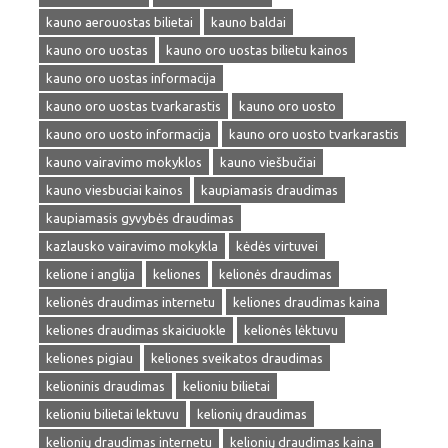
kauno aerouostas bilietai
kauno baldai
kauno oro uostas
kauno oro uostas bilietu kainos
kauno oro uostas informacija
kauno oro uostas tvarkarastis
kauno oro uosto
kauno oro uosto informacija
kauno oro uosto tvarkarastis
kauno vairavimo mokyklos
kauno viešbučiai
kauno viesbuciai kainos
kaupiamasis draudimas
kaupiamasis gyvybės draudimas
kazlausko vairavimo mokykla
kėdės virtuvei
kelione i anglija
keliones
kelionės draudimas
kelionės draudimas internetu
keliones draudimas kaina
keliones draudimas skaiciuokle
kelionės lėktuvu
keliones pigiau
keliones sveikatos draudimas
kelioninis draudimas
kelioniu bilietai
kelioniu bilietai lektuvu
kelionių draudimas
kelionių draudimas internetu
kelionių draudimas kaina