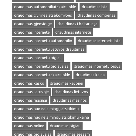
draudimas automobiliui skaiciuokle
draudimas bta
draudimas civilines atsakomybes
draudimas compensa
draudimas gjensidige
draudimas i baltarusija
draudimas internete
draudimas internetu
draudimas internetu automobilio
draudimas internetu bta
draudimas internetu lietuvos draudimas
draudimas internetu pigiau
draudimas internetu pigiausias
draudimas internetu pigus
draudimas internetu skaiciuokle
draudimas kaina
draudimas kasko
draudimas kelionei
draudimas lietuvoje
draudimas lietuvos
draudimas masinai
draudimas masinos
draudimas nuo nelaimingų atsitikimų
draudimas nuo nelaimingų atsitikimų kaina
draudimas online
draudimas pigiau
draudimas pigiausias
draudimas seesam