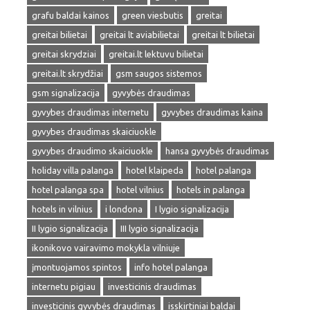
grafu baldai kainos
green viesbutis
greitai
greitai bilietai
greitai lt aviabilietai
greitai lt bilietai
greitai skrydziai
greitai.lt lektuvu bilietai
greitai.lt skrydžiai
gsm saugos sistemos
gsm signalizacija
gyvybės draudimas
gyvybes draudimas internetu
gyvybes draudimas kaina
gyvybes draudimas skaiciuokle
gyvybes draudimo skaiciuokle
hansa gyvybės draudimas
holiday villa palanga
hotel klaipeda
hotel palanga
hotel palanga spa
hotel vilnius
hotels in palanga
hotels in vilnius
i londona
I lygio signalizacija
II lygio signalizacija
III lygio signalizacija
ikonikovo vairavimo mokykla vilniuje
įmontuojamos spintos
info hotel palanga
internetu pigiau
investicinis draudimas
investicinis gyvybės draudimas
isskirtiniai baldai