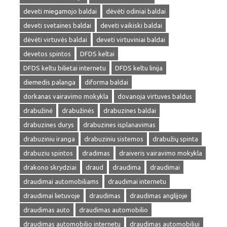
deveti miegamojo baldai
dėvėti odiniai baldai
deveti svetaines baldai
deveti vaikiski baldai
dėvėti virtuvės baldai
deveti virtuviniai baldai
devetos spintos
DFDS keltai
DFDS keltu bilietai internetu
DFDS keltu linija
diemedis palanga
diforma baldai
dorkanas vairavimo mokykla
dovanoja virtuves baldus
drabužinė
drabužinės
drabuzines baldai
drabuzines durys
drabuzines isplanavimas
drabuziniu iranga
drabuziniu sistemos
drabužių spinta
drabuziu spintos
dradimas
draiveris vairavimo mokykla
drakono skrydziai
draud
draudima
draudimai
draudimai automobiliams
draudimai internetu
draudimai lietuvoje
draudimas
draudimas anglijoje
draudimas auto
draudimas automobilio
draudimas automobilio internetu
draudimas automobiliui