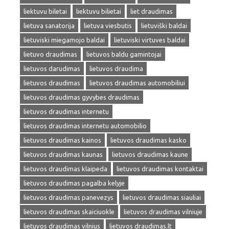
liektuvu biletai
liektuvu bilietai
liet draudimas
lietuva sanatorija
lietuva viesbutis
lietuviški baldai
lietuviski miegamojo baldai
lietuviski virtuves baldai
lietuvo draudimas
lietuvos baldu gamintojai
lietuvos darudimas
lietuvos draudima
lietuvos draudimas
lietuvos draudimas automobiliui
lietuvos draudimas gyvybes draudimas
lietuvos draudimas internetu
lietuvos draudimas internetu automobilio
lietuvos draudimas kainos
lietuvos draudimas kasko
lietuvos draudimas kaunas
lietuvos draudimas kaune
lietuvos draudimas klaipeda
lietuvos draudimas kontaktai
lietuvos draudimas pagalba kelyje
lietuvos draudimas panevezys
lietuvos draudimas siauliai
lietuvos draudimas skaiciuokle
lietuvos draudimas vilniuje
lietuvos draudimas vilnius
lietuvos draudimas.lt