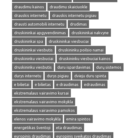
draudimu kainos
draudimu skaiciuokle
drauskis internetu
drauskis internetu pigiau
drausti automobili internetu
drudimas
druskininkai apgyvendinimas
druskininkai nakvyne
druskininkai spa
druskininkai viesbuciai
druskininkai viesbutis
druskininku poilsio namai
druskininku viesbuciai
druskininku viesbuciai kainos
druskininku viesbutis
duru ispardavimas
durų sistemos
durys internetu
durys pigiau
dvieju duru spinta
e bilietai
e bilietas
e draudimas
edraudimas
ekstremalaus vairavimo kursai
ekstremalaus vairavimo mokykla
ekstremalaus vairavimo pamokos
elenos vairavimo mokykla
emira spintos
energetikas šventoji
eta draudimas
europinis draudimas
europinis sveikatos draudimas