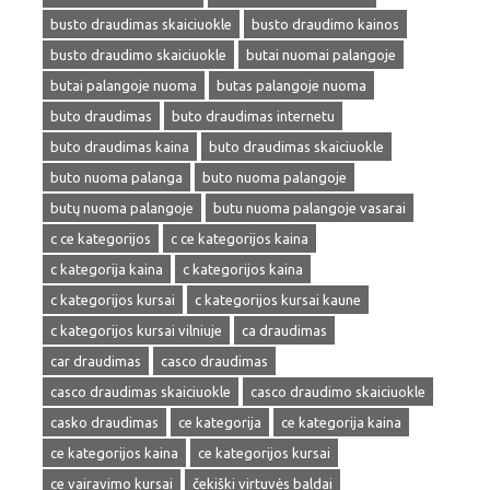
busto draudimas skaiciuokle
busto draudimo kainos
busto draudimo skaiciuokle
butai nuomai palangoje
butai palangoje nuoma
butas palangoje nuoma
buto draudimas
buto draudimas internetu
buto draudimas kaina
buto draudimas skaiciuokle
buto nuoma palanga
buto nuoma palangoje
butų nuoma palangoje
butu nuoma palangoje vasarai
c ce kategorijos
c ce kategorijos kaina
c kategorija kaina
c kategorijos kaina
c kategorijos kursai
c kategorijos kursai kaune
c kategorijos kursai vilniuje
ca draudimas
car draudimas
casco draudimas
casco draudimas skaiciuokle
casco draudimo skaiciuokle
casko draudimas
ce kategorija
ce kategorija kaina
ce kategorijos kaina
ce kategorijos kursai
ce vairavimo kursai
čekiški virtuvės baldai