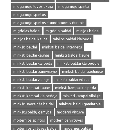
miegamojo lovos akcija
miegamojo spinta
miegamojo spintos
miegamojo spintos stumdomomis durimis
migdolas baldai
migdolo baldai
minijos baldai
minijos baldai kaune
minijos baldai klaipeda
minkšti baldai
minksti baldai internetu
minksti baldai kaunas
minksti baldai kaune
minksti baldai klaipeda
minksti baldai klaipedoje
minksti baldai panevezyje
minksti baldai siauliuose
minksti baldai vilniuje
minksti baldai vilnius
minksti kampai kaune
minksti kampai klaipeda
minksti kampai klaipedoje
minksti kampai vilniuje
minkšti svetainės baldai
minkstu baldu gamintojai
minkštų baldų gamyba
moderni virtuvė
modernios spintos
modernios virtuves
modernios virtuves baldai
modernūs baldai