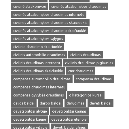
civilinė atsakomybė
civilinės atsakomybės draudimas
civilinės atsakomybės draudimas internetu
civilines atsakomybes draudimas skaiciuokle
civilinės atsakomybės draudimo skaičiuoklė
civilinės atsakomybės sąlygos
civilinio draudimo skaiciuokle
civilinis automobilio draudimas
civilinis draudimas
civilinis draudimas internetu
civilinis draudimas pigiausias
civilinis draudimas skaiciuokle
cmr draudimas
compensa automobilio draudimas
compensa draudimas
compensa draudimas internetu
compensa gyvybės draudimas
d kategorijos kursai
dalios baldai
darbo baldai
darudimas
dėvėti baldai
deveti baldai alytuje
deveti baldai kaunas
dėvėti baldai kaune
deveti baldai utenoje
deveti baldai vilniuje
deveti baldai vilnius