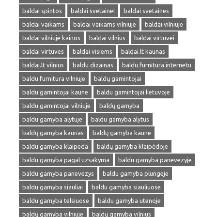
baldai spintos
baldai svetainei
baldai svetaines
baldai vaikams
baldai vaikams vilniuje
baldai vilniuje
baldai vilniuje kainos
baldai vilnius
baldai virtuvei
baldai virtuves
baldai visiems
baldai.lt kaunas
baldai.lt vilnius
baldu dizainas
baldu furnitura internetu
baldu furnitura vilniuje
baldų gamintojai
baldu gamintojai kaune
baldu gamintojai lietuvoje
baldu gamintojai vilniuje
baldų gamyba
baldu gamyba alytuje
baldu gamyba alytus
baldų gamyba kaunas
baldų gamyba kaune
baldu gamyba klaipeda
baldų gamyba klaipėdoje
baldu gamyba pagal uzsakyma
baldu gamyba panevezyje
baldu gamyba panevezys
baldu gamyba plungeje
baldu gamyba siauliai
baldu gamyba siauliuose
baldu gamyba telsiuose
baldu gamyba utenoje
baldų gamyba vilniuje
baldų gamyba vilnius