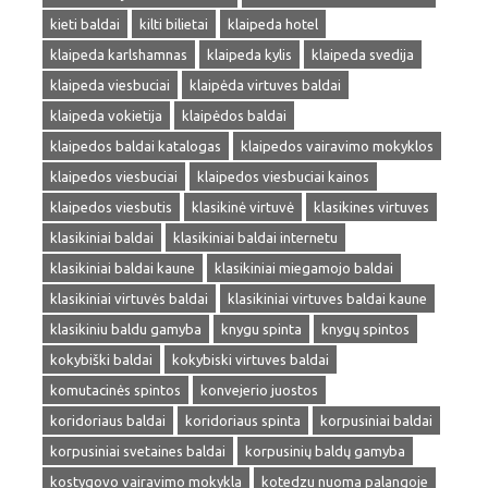
kieti baldai
kilti bilietai
klaipeda hotel
klaipeda karlshamnas
klaipeda kylis
klaipeda svedija
klaipeda viesbuciai
klaipėda virtuves baldai
klaipeda vokietija
klaipėdos baldai
klaipedos baldai katalogas
klaipedos vairavimo mokyklos
klaipedos viesbuciai
klaipedos viesbuciai kainos
klaipedos viesbutis
klasikinė virtuvė
klasikines virtuves
klasikiniai baldai
klasikiniai baldai internetu
klasikiniai baldai kaune
klasikiniai miegamojo baldai
klasikiniai virtuvės baldai
klasikiniai virtuves baldai kaune
klasikiniu baldu gamyba
knygu spinta
knygų spintos
kokybiški baldai
kokybiski virtuves baldai
komutacinės spintos
konvejerio juostos
koridoriaus baldai
koridoriaus spinta
korpusiniai baldai
korpusiniai svetaines baldai
korpusinių baldų gamyba
kostygovo vairavimo mokykla
kotedzu nuoma palangoje