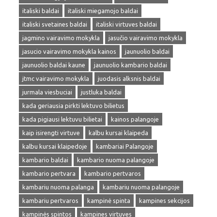
italiski baldai
italiski miegamojo baldai
italiski svetaines baldai
italiski virtuves baldai
jagmino vairavimo mokykla
jasučio vairavimo mokykla
jasucio vairavimo mokykla kainos
jaunuolio baldai
jaunuolio baldai kaune
jaunuolio kambario baldai
jtmc vairavimo mokykla
juodasis alksnis baldai
jurmala viesbuciai
justluka baldai
kada geriausia pirkti lektuvo bilietus
kada pigiausi lektuvu bilietai
kainos palangoje
kaip isirengti virtuve
kalbu kursai klaipeda
kalbu kursai klaipedoje
kambariai Palangoje
kambario baldai
kambario nuoma palangoje
kambario pertvara
kambario pertvaros
kambariu nuoma palanga
kambariu nuoma palangoje
kambariu pertvaros
kampinė spinta
kampines sekcijos
kampinės spintos
kampines virtuves