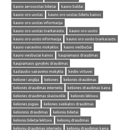
kauno aerouostas bilietai
kauno baldai
kauno oro uostas
kauno oro uostas bilietu kainos
kauno oro uostas informacija
kauno oro uostas tvarkarastis
kauno oro uosto
kauno oro uosto informacija
kauno oro uosto tvarkarastis
kauno vairavimo mokyklos
kauno viešbučiai
kauno viesbuciai kainos
kaupiamasis draudimas
kaupiamasis gyvybės draudimas
kazlausko vairavimo mokykla
kėdės virtuvei
kelione i anglija
keliones
kelionės draudimas
kelionės draudimas internetu
keliones draudimas kaina
keliones draudimas skaiciuokle
kelionės lėktuvu
keliones pigiau
keliones sveikatos draudimas
kelioninis draudimas
kelioniu bilietai
kelioniu bilietai lektuvu
kelionių draudimas
kelionių draudimas internetu
kelionių draudimas kaina