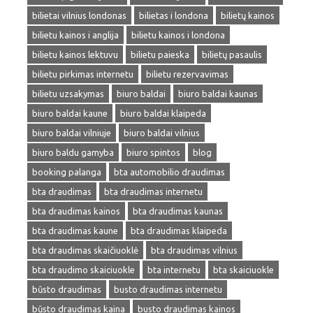
bilietai vilnius londonas
bilietas i londona
bilietų kainos
bilietu kainos i anglija
bilietu kainos i londona
bilietu kainos lektuvu
bilietu paieska
bilietų pasaulis
bilietu pirkimas internetu
bilietu rezervavimas
bilietu uzsakymas
biuro baldai
biuro baldai kaunas
biuro baldai kaune
biuro baldai klaipeda
biuro baldai vilniuje
biuro baldai vilnius
biuro baldu gamyba
biuro spintos
blog
booking palanga
bta automobilio draudimas
bta draudimas
bta draudimas internetu
bta draudimas kainos
bta draudimas kaunas
bta draudimas kaune
bta draudimas klaipeda
bta draudimas skaičiuoklė
bta draudimas vilnius
bta draudimo skaiciuokle
bta internetu
bta skaiciuokle
būsto draudimas
busto draudimas internetu
būsto draudimas kaina
busto draudimas kainos