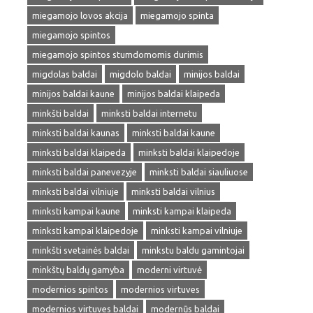
miegamojo lovos akcija
miegamojo spinta
miegamojo spintos
miegamojo spintos stumdomomis durimis
migdolas baldai
migdolo baldai
minijos baldai
minijos baldai kaune
minijos baldai klaipeda
minkšti baldai
minksti baldai internetu
minksti baldai kaunas
minksti baldai kaune
minksti baldai klaipeda
minksti baldai klaipedoje
minksti baldai panevezyje
minksti baldai siauliuose
minksti baldai vilniuje
minksti baldai vilnius
minksti kampai kaune
minksti kampai klaipeda
minksti kampai klaipedoje
minksti kampai vilniuje
minkšti svetainės baldai
minkstu baldu gamintojai
minkštų baldų gamyba
moderni virtuvė
modernios spintos
modernios virtuves
modernios virtuves baldai
modernūs baldai