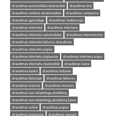
draudimas automobiliui skaiciuokle
draudimas bta
draudimas civilines atsakomybes
draudimas compensa
draudimas gjensidige
draudimas i baltarusija
draudimas internete
draudimas internetu
draudimas internetu automobilio
draudimas internetu bta
draudimas internetu lietuvos draudimas
draudimas internetu pigiau
draudimas internetu pigiausias
draudimas internetu pigus
draudimas internetu skaiciuokle
draudimas kaina
draudimas kasko
draudimas kelionei
draudimas lietuvoje
draudimas lietuvos
draudimas masinai
draudimas masinos
draudimas nuo nelaimingų atsitikimų
draudimas nuo nelaimingų atsitikimų kaina
draudimas online
draudimas pigiau
draudimas pigiausias
draudimas seesam