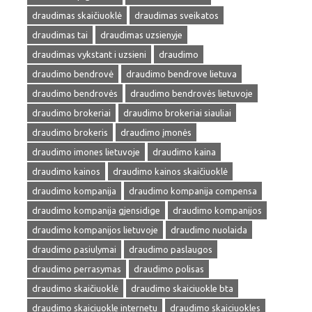
draudimas skaičiuoklė
draudimas sveikatos
draudimas tai
draudimas uzsienyje
draudimas vykstant i uzsieni
draudimo
draudimo bendrovė
draudimo bendrove lietuva
draudimo bendrovės
draudimo bendrovės lietuvoje
draudimo brokeriai
draudimo brokeriai siauliai
draudimo brokeris
draudimo įmonės
draudimo imones lietuvoje
draudimo kaina
draudimo kainos
draudimo kainos skaičiuoklė
draudimo kompanija
draudimo kompanija compensa
draudimo kompanija gjensidige
draudimo kompanijos
draudimo kompanijos lietuvoje
draudimo nuolaida
draudimo pasiulymai
draudimo paslaugos
draudimo perrasymas
draudimo polisas
draudimo skaičiuoklė
draudimo skaiciuokle bta
draudimo skaiciuokle internetu
draudimo skaiciuokles