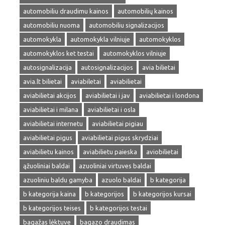
automobiliu draudimu kainos
automobilių kainos
automobiliu nuoma
automobiliu signalizacijos
automokykla
automokykla vilniuje
automokyklos
automokyklos ket testai
automokyklos vilniuje
autosignalizacija
autosignalizacijos
avia bilietai
avia.lt bilietai
aviabiletai
aviabilietai
aviabilietai akcijos
aviabilietai i jav
aviabilietai i londona
aviabilietai i milana
aviabilietai i osla
aviabilietai internetu
aviabilietai pigiau
aviabilietai pigus
aviabilietai pigus skrydziai
aviabilietu kainos
aviabilietu paieska
aviobilietai
ąžuoliniai baldai
azuoliniai virtuves baldai
azuoliniu baldu gamyba
azuolo baldai
b kategorija
b kategorija kaina
b kategorijos
b kategorijos kursai
b kategorijos teises
b kategorijos testai
bagažas lėktuve
bagazo draudimas