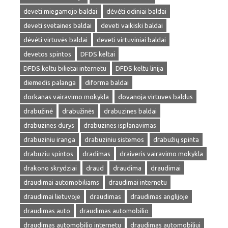
deveti miegamojo baldai
dėvėti odiniai baldai
deveti svetaines baldai
deveti vaikiski baldai
dėvėti virtuvės baldai
deveti virtuviniai baldai
devetos spintos
DFDS keltai
DFDS keltu bilietai internetu
DFDS keltu linija
diemedis palanga
diforma baldai
dorkanas vairavimo mokykla
dovanoja virtuves baldus
drabužinė
drabužinės
drabuzines baldai
drabuzines durys
drabuzines isplanavimas
drabuziniu iranga
drabuziniu sistemos
drabužių spinta
drabuziu spintos
dradimas
draiveris vairavimo mokykla
drakono skrydziai
draud
draudima
draudimai
draudimai automobiliams
draudimai internetu
draudimai lietuvoje
draudimas
draudimas anglijoje
draudimas auto
draudimas automobilio
draudimas automobilio internetu
draudimas automobiliui