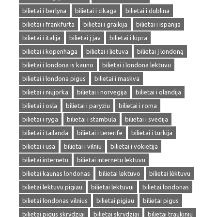
bilietai i berlyna
bilietai i cikaga
bilietai i dublina
bilietai i frankfurta
bilietai i graikija
bilietai i ispanija
bilietai i italija
bilietai į jav
bilietai i kipra
bilietai i kopenhaga
bilietai i lietuva
bilietai į londoną
bilietai i londona is kauno
bilietai i londona lektuvu
bilietai i londona pigus
bilietai i maskva
bilietai i niujorka
bilietai i norvegija
bilietai i olandija
bilietai i osla
bilietai i paryziu
bilietai i roma
bilietai i ryga
bilietai i stambula
bilietai i svedija
bilietai i tailanda
bilietai i tenerife
bilietai i turkija
bilietai i usa
bilietai i vilniu
bilietai i vokietija
bilietai internetu
bilietai internetu lektuvu
bilietai kaunas londonas
bilietai lektuvo
bilietai lėktuvu
bilietai lektuvu pigiau
bilietai lektuvui
bilietai londonas
bilietai londonas vilnius
bilietai pigiau
bilietai pigus
bilietai pigus skrydziai
bilietai skrydziai
bilietai traukiniu