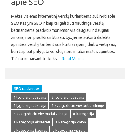
apie SEO
Metas visiems internetinį verslą kuriantiems sužinoti apie
SEO Kas yra SEO ir kaip tai gali būti naudinga verslą
ketinantiems pradėti žmonėms? Vis daugiau ir daugiau
žmonių nori pradėti dirbti sau, t.y., jei ne sukurti didelės
apimties verslą, tai bent susikurti svajonių darbo vietą sau,
kuri taip pat prilygsta verslui, nors ir labai mažos apimties.
Tačiau nepaisant to, koks…
Read More »
SEO paslaugos
1 lygio signalizacija
2 lygio signalizacija
3 lygio signalizacija
3 zvaigzduciu viesbutis vilniuje
5 zvaigzduciu viesbuciai vilniuje
A kategorija
a kategorija eksternu
a kategorija kaina
a kategorija kaunas
a kategorija vilniuje