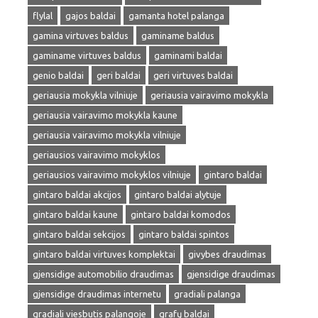
flylal
gajos baldai
gamanta hotel palanga
gamina virtuves baldus
gaminame baldus
gaminame virtuves baldus
gaminami baldai
genio baldai
geri baldai
geri virtuves baldai
geriausia mokykla vilniuje
geriausia vairavimo mokykla
geriausia vairavimo mokykla kaune
geriausia vairavimo mokykla vilniuje
geriausios vairavimo mokyklos
geriausios vairavimo mokyklos vilniuje
gintaro baldai
gintaro baldai akcijos
gintaro baldai alytuje
gintaro baldai kaune
gintaro baldai komodos
gintaro baldai sekcijos
gintaro baldai spintos
gintaro baldai virtuves komplektai
givybes draudimas
gjensidige automobilio draudimas
gjensidige draudimas
gjensidige draudimas internetu
gradiali palanga
gradiali viesbutis palangoje
grafų baldai