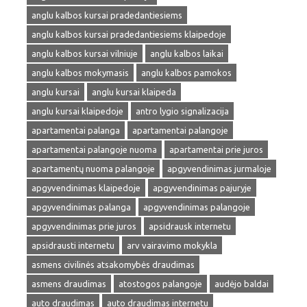
anglu kalbos kursai pradedantiesiems
anglu kalbos kursai pradedantiesiems klaipedoje
anglu kalbos kursai vilniuje
anglu kalbos laikai
anglu kalbos mokymasis
anglu kalbos pamokos
anglu kursai
anglu kursai klaipeda
anglu kursai klaipedoje
antro lygio signalizacija
apartamentai palanga
apartamentai palangoje
apartamentai palangoje nuoma
apartamentai prie juros
apartamentų nuoma palangoje
apgyvendinimas jurmaloje
apgyvendinimas klaipedoje
apgyvendinimas pajuryje
apgyvendinimas palanga
apgyvendinimas palangoje
apgyvendinimas prie juros
apsidrausk internetu
apsidrausti internetu
arv vairavimo mokykla
asmens civilinės atsakomybės draudimas
asmens draudimas
atostogos palangoje
audėjo baldai
auto draudimas
auto draudimas internetu