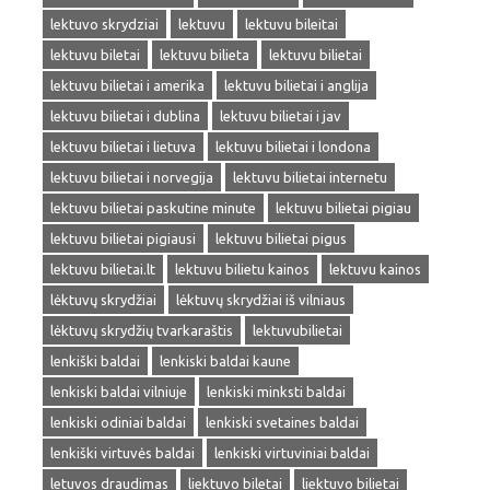
lektuvo skrydziai
lektuvu
lektuvu bileitai
lektuvu biletai
lektuvu bilieta
lektuvu bilietai
lektuvu bilietai i amerika
lektuvu bilietai i anglija
lektuvu bilietai i dublina
lektuvu bilietai i jav
lektuvu bilietai i lietuva
lektuvu bilietai i londona
lektuvu bilietai i norvegija
lektuvu bilietai internetu
lektuvu bilietai paskutine minute
lektuvu bilietai pigiau
lektuvu bilietai pigiausi
lektuvu bilietai pigus
lektuvu bilietai.lt
lektuvu bilietu kainos
lektuvu kainos
lėktuvų skrydžiai
lėktuvų skrydžiai iš vilniaus
lėktuvų skrydžių tvarkaraštis
lektuvubilietai
lenkiški baldai
lenkiski baldai kaune
lenkiski baldai vilniuje
lenkiski minksti baldai
lenkiski odiniai baldai
lenkiski svetaines baldai
lenkiški virtuvės baldai
lenkiski virtuviniai baldai
letuvos draudimas
liektuvo biletai
liektuvo bilietai