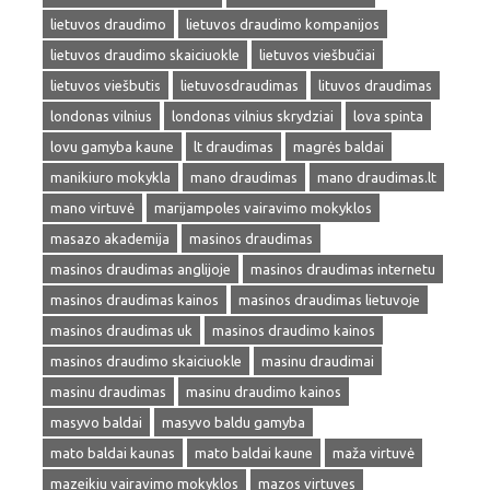
lietuvos draudimo
lietuvos draudimo kompanijos
lietuvos draudimo skaiciuokle
lietuvos viešbučiai
lietuvos viešbutis
lietuvosdraudimas
lituvos draudimas
londonas vilnius
londonas vilnius skrydziai
lova spinta
lovu gamyba kaune
lt draudimas
magrės baldai
manikiuro mokykla
mano draudimas
mano draudimas.lt
mano virtuvė
marijampoles vairavimo mokyklos
masazo akademija
masinos draudimas
masinos draudimas anglijoje
masinos draudimas internetu
masinos draudimas kainos
masinos draudimas lietuvoje
masinos draudimas uk
masinos draudimo kainos
masinos draudimo skaiciuokle
masinu draudimai
masinu draudimas
masinu draudimo kainos
masyvo baldai
masyvo baldu gamyba
mato baldai kaunas
mato baldai kaune
maža virtuvė
mazeikiu vairavimo mokyklos
mazos virtuves