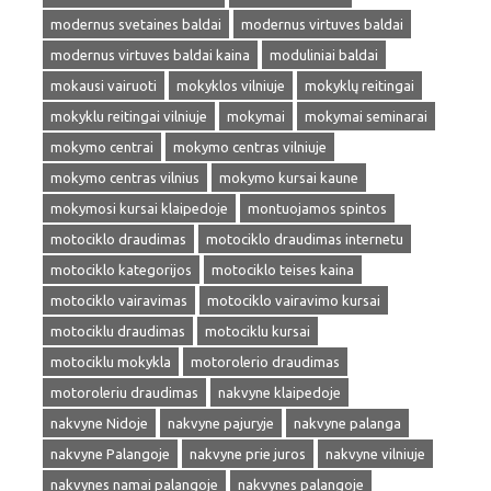
modernus svetaines baldai
modernus virtuves baldai
modernus virtuves baldai kaina
moduliniai baldai
mokausi vairuoti
mokyklos vilniuje
mokyklų reitingai
mokyklu reitingai vilniuje
mokymai
mokymai seminarai
mokymo centrai
mokymo centras vilniuje
mokymo centras vilnius
mokymo kursai kaune
mokymosi kursai klaipedoje
montuojamos spintos
motociklo draudimas
motociklo draudimas internetu
motociklo kategorijos
motociklo teises kaina
motociklo vairavimas
motociklo vairavimo kursai
motociklu draudimas
motociklu kursai
motociklu mokykla
motorolerio draudimas
motoroleriu draudimas
nakvyne klaipedoje
nakvyne Nidoje
nakvyne pajuryje
nakvyne palanga
nakvyne Palangoje
nakvyne prie juros
nakvyne vilniuje
nakvynes namai palangoje
nakvynes palangoje