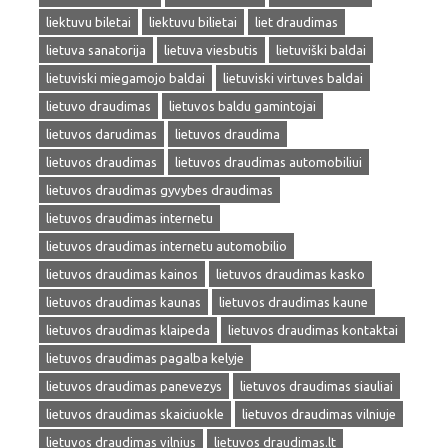
liektuvu biletai
liektuvu bilietai
liet draudimas
lietuva sanatorija
lietuva viesbutis
lietuviški baldai
lietuviski miegamojo baldai
lietuviski virtuves baldai
lietuvo draudimas
lietuvos baldu gamintojai
lietuvos darudimas
lietuvos draudima
lietuvos draudimas
lietuvos draudimas automobiliui
lietuvos draudimas gyvybes draudimas
lietuvos draudimas internetu
lietuvos draudimas internetu automobilio
lietuvos draudimas kainos
lietuvos draudimas kasko
lietuvos draudimas kaunas
lietuvos draudimas kaune
lietuvos draudimas klaipeda
lietuvos draudimas kontaktai
lietuvos draudimas pagalba kelyje
lietuvos draudimas panevezys
lietuvos draudimas siauliai
lietuvos draudimas skaiciuokle
lietuvos draudimas vilniuje
lietuvos draudimas vilnius
lietuvos draudimas.lt