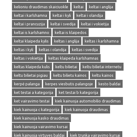
kelioniu draudimas skaiciuokle
keltai
keltai i anglija
keltai i karlshamna
keltai i kyli
keltai i olandija
keltai i prancuzija
keltai i svedija
keltai i vokietija
keltai is karlshamno
keltai is klaipedos
keltai klaipeda kylis
keltas i anglija
keltas i karlshamna
keltas i kyli
keltas i olandija
keltas i svedija
keltas i vokietija
keltas klaipeda karlshamnas
keltas klaipeda kulis
keltu bilietai
keltu bilietai internetu
keltu bilietai pigiau
keltu bilietu kainos
keltu kainos
kerpė palanga
kerpes viesbutis palangoje
kesto baldai
ket testai a kategorija
ket testai b kategorija
ket vairavimo testai
kiek kainuoja automobilio draudimas
kiek kainuoja c kategorija
kiek kainuoja draudimas
kiek kainuoja kasko draudimas
kiek kainuoja vairavimo kursai
kiek kainuoja virtuves baldai
kiek trunka vairavimo kursai