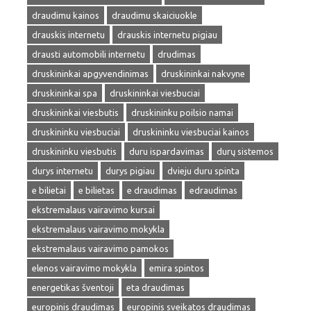
draudimu kainos
draudimu skaiciuokle
drauskis internetu
drauskis internetu pigiau
drausti automobili internetu
drudimas
druskininkai apgyvendinimas
druskininkai nakvyne
druskininkai spa
druskininkai viesbuciai
druskininkai viesbutis
druskininku poilsio namai
druskininku viesbuciai
druskininku viesbuciai kainos
druskininku viesbutis
duru ispardavimas
durų sistemos
durys internetu
durys pigiau
dvieju duru spinta
e bilietai
e bilietas
e draudimas
edraudimas
ekstremalaus vairavimo kursai
ekstremalaus vairavimo mokykla
ekstremalaus vairavimo pamokos
elenos vairavimo mokykla
emira spintos
energetikas šventoji
eta draudimas
europinis draudimas
europinis sveikatos draudimas