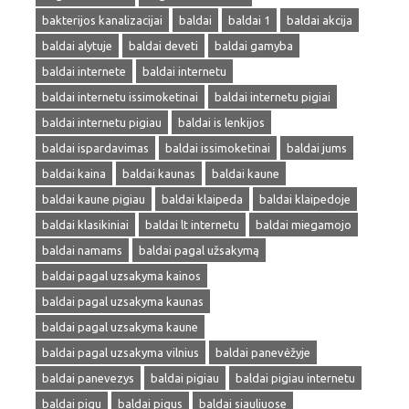
bakterijos kanalizacijai
baldai
baldai 1
baldai akcija
baldai alytuje
baldai deveti
baldai gamyba
baldai internete
baldai internetu
baldai internetu issimoketinai
baldai internetu pigiai
baldai internetu pigiau
baldai is lenkijos
baldai ispardavimas
baldai issimoketinai
baldai jums
baldai kaina
baldai kaunas
baldai kaune
baldai kaune pigiau
baldai klaipeda
baldai klaipedoje
baldai klasikiniai
baldai lt internetu
baldai miegamojo
baldai namams
baldai pagal užsakymą
baldai pagal uzsakyma kainos
baldai pagal uzsakyma kaunas
baldai pagal uzsakyma kaune
baldai pagal uzsakyma vilnius
baldai panevėžyje
baldai panevezys
baldai pigiau
baldai pigiau internetu
baldai pigu
baldai pigus
baldai siauliuose