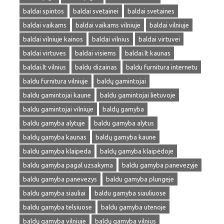
baldai spintos
baldai svetainei
baldai svetaines
baldai vaikams
baldai vaikams vilniuje
baldai vilniuje
baldai vilniuje kainos
baldai vilnius
baldai virtuvei
baldai virtuves
baldai visiems
baldai.lt kaunas
baldai.lt vilnius
baldu dizainas
baldu furnitura internetu
baldu furnitura vilniuje
baldų gamintojai
baldu gamintojai kaune
baldu gamintojai lietuvoje
baldu gamintojai vilniuje
baldų gamyba
baldu gamyba alytuje
baldu gamyba alytus
baldų gamyba kaunas
baldų gamyba kaune
baldu gamyba klaipeda
baldų gamyba klaipėdoje
baldu gamyba pagal uzsakyma
baldu gamyba panevezyje
baldu gamyba panevezys
baldu gamyba plungeje
baldu gamyba siauliai
baldu gamyba siauliuose
baldu gamyba telsiuose
baldu gamyba utenoje
baldų gamyba vilniuje
baldų gamyba vilnius