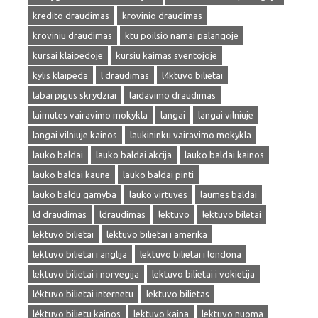
kredito draudimas
krovinio draudimas
kroviniu draudimas
ktu poilsio namai palangoje
kursai klaipedoje
kursiu kaimas sventojoje
kylis klaipeda
l draudimas
l4ktuvo bilietai
labai pigus skrydziai
laidavimo draudimas
laimutes vairavimo mokykla
langai
langai vilniuje
langai vilniuje kainos
laukininku vairavimo mokykla
lauko baldai
lauko baldai akcija
lauko baldai kainos
lauko baldai kaune
lauko baldai pinti
lauko baldu gamyba
lauko virtuves
laumes baldai
ld draudimas
ldraudimas
lektuvo
lektuvo biletai
lektuvo bilietai
lektuvo bilietai i amerika
lektuvo bilietai i anglija
lektuvo bilietai i londona
lektuvo bilietai i norvegija
lektuvo bilietai i vokietija
lėktuvo bilietai internetu
lektuvo bilietas
lėktuvo bilietu kainos
lektuvo kaina
lektuvo nuoma