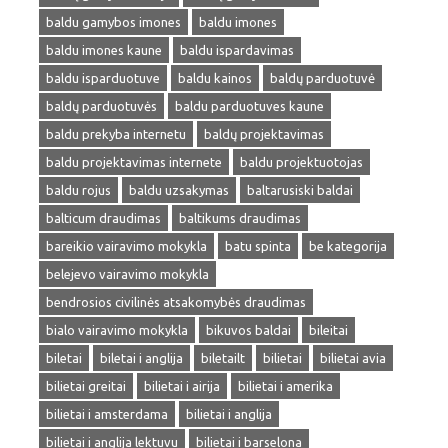
baldu gamybos imones
baldu imones
baldu imones kaune
baldu ispardavimas
baldu isparduotuve
baldu kainos
baldų parduotuvė
baldų parduotuvės
baldu parduotuves kaune
baldu prekyba internetu
baldų projektavimas
baldu projektavimas internete
baldu projektuotojas
baldu rojus
baldu uzsakymas
baltarusiski baldai
balticum draudimas
baltikums draudimas
bareikio vairavimo mokykla
batu spinta
be kategorija
belejevo vairavimo mokykla
bendrosios civilinės atsakomybės draudimas
bialo vairavimo mokykla
bikuvos baldai
bileitai
biletai
biletai i anglija
biletailt
bilietai
bilietai avia
bilietai greitai
bilietai i airija
bilietai i amerika
bilietai i amsterdama
bilietai i anglija
bilietai i anglija lektuvu
bilietai i barselona