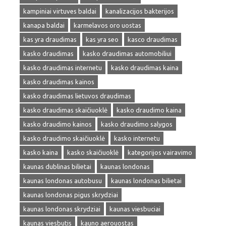
kampiniai virtuves baldai
kanalizacijos bakterijos
kanapa baldai
karmelavos oro uostas
kas yra draudimas
kas yra seo
kasco draudimas
kasko draudimas
kasko draudimas automobiliui
kasko draudimas internetu
kasko draudimas kaina
kasko draudimas kainos
kasko draudimas lietuvos draudimas
kasko draudimas skaičiuoklė
kasko draudimo kaina
kasko draudimo kainos
kasko draudimo salygos
kasko draudimo skaičiuoklė
kasko internetu
kasko kaina
kasko skaičiuoklė
kategorijos vairavimo
kaunas dublinas bilietai
kaunas londonas
kaunas londonas autobusu
kaunas londonas bilietai
kaunas londonas pigus skrydziai
kaunas londonas skrydziai
kaunas viesbuciai
kaunas viesbutis
kauno aerouostas