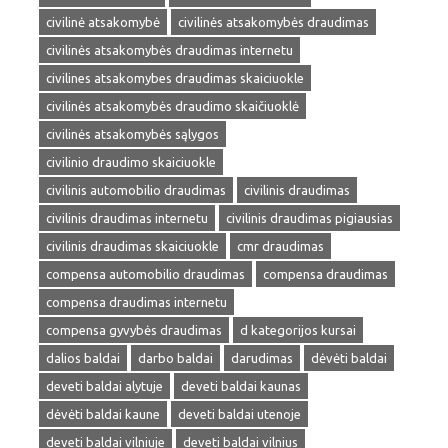
civilinė atsakomybė
civilinės atsakomybės draudimas
civilinės atsakomybės draudimas internetu
civilines atsakomybes draudimas skaiciuokle
civilinės atsakomybės draudimo skaičiuoklė
civilinės atsakomybės sąlygos
civilinio draudimo skaiciuokle
civilinis automobilio draudimas
civilinis draudimas
civilinis draudimas internetu
civilinis draudimas pigiausias
civilinis draudimas skaiciuokle
cmr draudimas
compensa automobilio draudimas
compensa draudimas
compensa draudimas internetu
compensa gyvybės draudimas
d kategorijos kursai
dalios baldai
darbo baldai
darudimas
dėvėti baldai
deveti baldai alytuje
deveti baldai kaunas
dėvėti baldai kaune
deveti baldai utenoje
deveti baldai vilniuje
deveti baldai vilnius