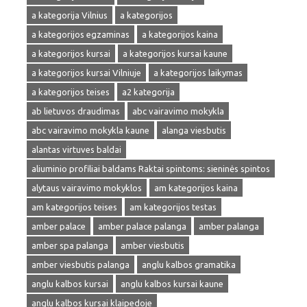
a kategorija Vilnius
a kategorijos
a kategorijos egzaminas
a kategorijos kaina
a kategorijos kursai
a kategorijos kursai kaune
a kategorijos kursai Vilniuje
a kategorijos laikymas
a kategorijos teises
a2 kategorija
ab lietuvos draudimas
abc vairavimo mokykla
abc vairavimo mokykla kaune
alanga viesbutis
alantas virtuves baldai
aliuminio profiliai baldams Raktai spintoms: sieninės spintos
alytaus vairavimo mokyklos
am kategorijos kaina
am kategorijos teises
am kategorijos testas
amber palace
amber palace palanga
amber palanga
amber spa palanga
amber viesbutis
amber viesbutis palanga
anglu kalbos gramatika
anglu kalbos kursai
anglu kalbos kursai kaune
anglu kalbos kursai klaipedoje