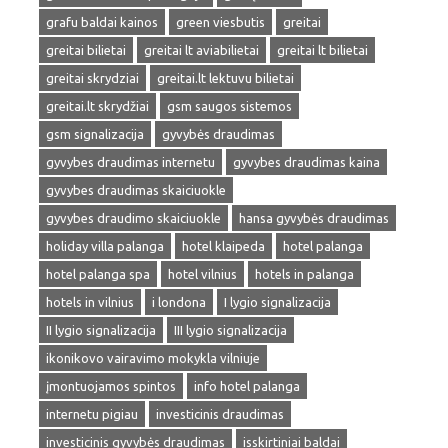
grafu baldai kainos
green viesbutis
greitai
greitai bilietai
greitai lt aviabilietai
greitai lt bilietai
greitai skrydziai
greitai.lt lektuvu bilietai
greitai.lt skrydžiai
gsm saugos sistemos
gsm signalizacija
gyvybės draudimas
gyvybes draudimas internetu
gyvybes draudimas kaina
gyvybes draudimas skaiciuokle
gyvybes draudimo skaiciuokle
hansa gyvybės draudimas
holiday villa palanga
hotel klaipeda
hotel palanga
hotel palanga spa
hotel vilnius
hotels in palanga
hotels in vilnius
i londona
I lygio signalizacija
II lygio signalizacija
III lygio signalizacija
ikonikovo vairavimo mokykla vilniuje
įmontuojamos spintos
info hotel palanga
internetu pigiau
investicinis draudimas
investicinis gyvybės draudimas
isskirtiniai baldai