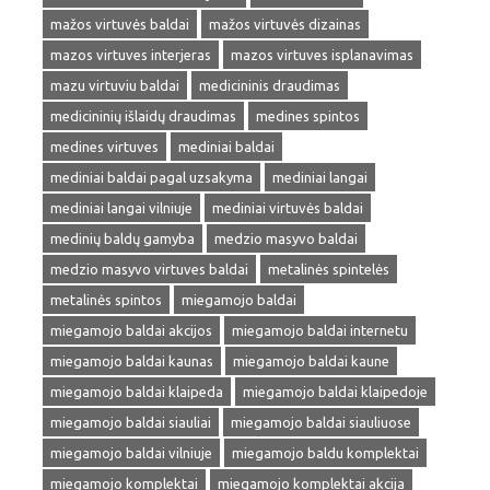
mažos virtuvės baldai
mažos virtuvės dizainas
mazos virtuves interjeras
mazos virtuves isplanavimas
mazu virtuviu baldai
medicininis draudimas
medicininių išlaidų draudimas
medines spintos
medines virtuves
mediniai baldai
mediniai baldai pagal uzsakyma
mediniai langai
mediniai langai vilniuje
mediniai virtuvės baldai
medinių baldų gamyba
medzio masyvo baldai
medzio masyvo virtuves baldai
metalinės spintelės
metalinės spintos
miegamojo baldai
miegamojo baldai akcijos
miegamojo baldai internetu
miegamojo baldai kaunas
miegamojo baldai kaune
miegamojo baldai klaipeda
miegamojo baldai klaipedoje
miegamojo baldai siauliai
miegamojo baldai siauliuose
miegamojo baldai vilniuje
miegamojo baldu komplektai
miegamojo komplektai
miegamojo komplektai akcija