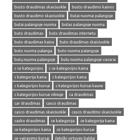
busto draudimas skaiciuokle
busto draudimo kainos
busto draudimo skaiciuokle
butai nuomai palangoje
butai palangoje nuoma
butas palangoje nuoma
buto draudimas
buto draudimas internetu
buto draudimas kaina
buto draudimas skaiciuokle
buto nuoma palanga
buto nuoma palangoje
butų nuoma palangoje
butu nuoma palangoje vasarai
c ce kategorijos
c ce kategorijos kaina
c kategorija kaina
c kategorijos kaina
c kategorijos kursai
c kategorijos kursai kaune
c kategorijos kursai vilniuje
ca draudimas
car draudimas
casco draudimas
casco draudimas skaiciuokle
casco draudimo skaiciuokle
casko draudimas
ce kategorija
ce kategorija kaina
ce kategorijos kaina
ce kategorijos kursai
ce vairavimo kursai
čekiški virtuvės baldai