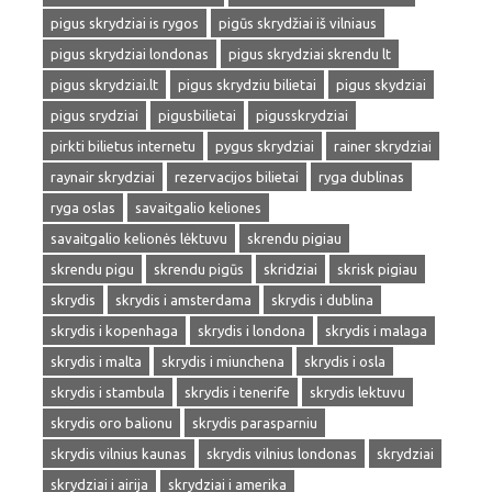
pigus skrydziai is rygos
pigūs skrydžiai iš vilniaus
pigus skrydziai londonas
pigus skrydziai skrendu lt
pigus skrydziai.lt
pigus skrydziu bilietai
pigus skydziai
pigus srydziai
pigusbilietai
pigusskrydziai
pirkti bilietus internetu
pygus skrydziai
rainer skrydziai
raynair skrydziai
rezervacijos bilietai
ryga dublinas
ryga oslas
savaitgalio keliones
savaitgalio kelionės lėktuvu
skrendu pigiau
skrendu pigu
skrendu pigūs
skridziai
skrisk pigiau
skrydis
skrydis i amsterdama
skrydis i dublina
skrydis i kopenhaga
skrydis i londona
skrydis i malaga
skrydis i malta
skrydis i miunchena
skrydis i osla
skrydis i stambula
skrydis i tenerife
skrydis lektuvu
skrydis oro balionu
skrydis parasparniu
skrydis vilnius kaunas
skrydis vilnius londonas
skrydziai
skrydziai i airija
skrydziai i amerika