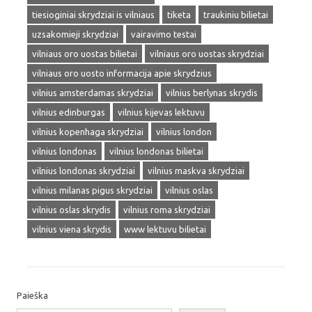
tiesioginiai skrydziai is vilniaus
tiketa
traukiniu bilietai
uzsakomieji skrydziai
vairavimo testai
vilniaus oro uostas bilietai
vilniaus oro uostas skrydziai
vilniaus oro uosto informacija apie skrydzius
vilnius amsterdamas skrydziai
vilnius berlynas skrydis
vilnius edinburgas
vilnius kijevas lektuvu
vilnius kopenhaga skrydziai
vilnius london
vilnius londonas
vilnius londonas bilietai
vilnius londonas skrydziai
vilnius maskva skrydziai
vilnius milanas pigus skrydziai
vilnius oslas
vilnius oslas skrydis
vilnius roma skrydziai
vilnius viena skrydis
www lektuvu bilietai
Paieška