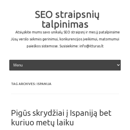
SEO straipsnių
talpinimas
Atsiųskite mums savo unikalų SEO straipsnį ir mes jį patalpinsime
Jūsų verslo sėkmės gerinimui, konkurencijos įveikimui, matomumui
paieškos sistemose. Susisiekime: info@itturas.lt
Skip to content
TAG ARCHIVES:
ISPANIJA
Pigūs skrydžiai į Ispaniją bet
kuriuo metų laiku