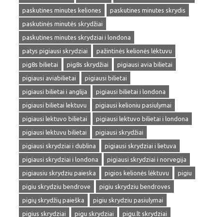
paskutines minutes keliones
paskutines minutes skrydis
paskutinės minutės skrydžiai
paskutines minutes skrydziai i londona
patys pigiausi skrydziai
pažintinės kelionės lėktuvu
pig8s bilietai
pig8s skrydžiai
pigiausi avia bilietai
pigiausi aviabilietai
pigiausi bilietai
pigiausi bilietai i anglija
pigiausi bilietai i londona
pigiausi bilietai lektuvu
pigiausi kelioniu pasiulymai
pigiausi lektuvo bilietai
pigiausi lektuvo bilietai i londona
pigiausi lektuvu bilietai
pigiausi skrydžiai
pigiausi skrydziai i dublina
pigiausi skrydziai i lietuva
pigiausi skrydziai i londona
pigiausi skrydziai i norvegija
pigiausiu skrydziu paieska
pigios kelionės lėktuvu
pigiu
pigiu skrydziu bendrove
pigiu skrydziu bendroves
pigių skrydžių paieška
pigiu skrydziu pasiulymai
pigius skrydziai
pigu skrydziai
pigu.lt skrydziai