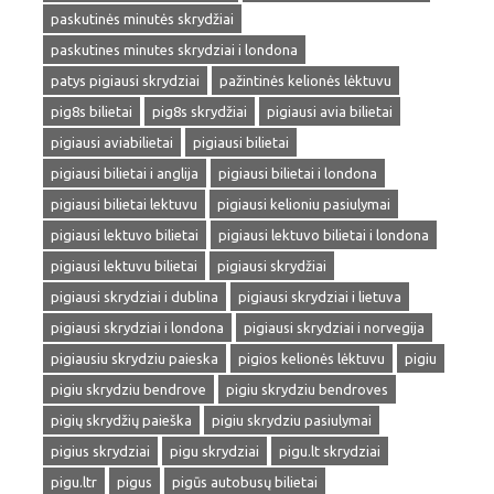
paskutinės minutės skrydžiai
paskutines minutes skrydziai i londona
patys pigiausi skrydziai
pažintinės kelionės lėktuvu
pig8s bilietai
pig8s skrydžiai
pigiausi avia bilietai
pigiausi aviabilietai
pigiausi bilietai
pigiausi bilietai i anglija
pigiausi bilietai i londona
pigiausi bilietai lektuvu
pigiausi kelioniu pasiulymai
pigiausi lektuvo bilietai
pigiausi lektuvo bilietai i londona
pigiausi lektuvu bilietai
pigiausi skrydžiai
pigiausi skrydziai i dublina
pigiausi skrydziai i lietuva
pigiausi skrydziai i londona
pigiausi skrydziai i norvegija
pigiausiu skrydziu paieska
pigios kelionės lėktuvu
pigiu
pigiu skrydziu bendrove
pigiu skrydziu bendroves
pigių skrydžių paieška
pigiu skrydziu pasiulymai
pigius skrydziai
pigu skrydziai
pigu.lt skrydziai
pigu.ltr
pigus
pigūs autobusų bilietai