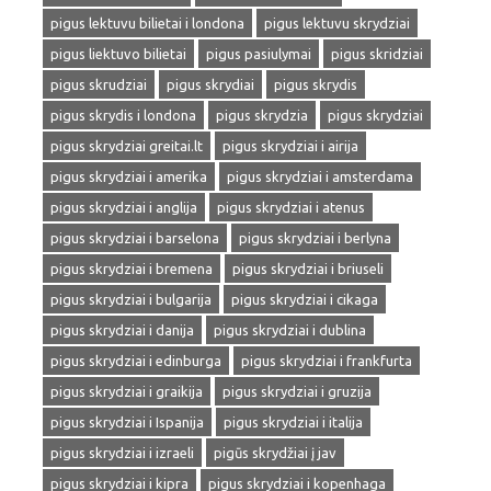
pigus lektuvu bilietai i londona
pigus lektuvu skrydziai
pigus liektuvo bilietai
pigus pasiulymai
pigus skridziai
pigus skrudziai
pigus skrydiai
pigus skrydis
pigus skrydis i londona
pigus skrydzia
pigus skrydziai
pigus skrydziai greitai.lt
pigus skrydziai i airija
pigus skrydziai i amerika
pigus skrydziai i amsterdama
pigus skrydziai i anglija
pigus skrydziai i atenus
pigus skrydziai i barselona
pigus skrydziai i berlyna
pigus skrydziai i bremena
pigus skrydziai i briuseli
pigus skrydziai i bulgarija
pigus skrydziai i cikaga
pigus skrydziai i danija
pigus skrydziai i dublina
pigus skrydziai i edinburga
pigus skrydziai i frankfurta
pigus skrydziai i graikija
pigus skrydziai i gruzija
pigus skrydziai i Ispanija
pigus skrydziai i italija
pigus skrydziai i izraeli
pigūs skrydžiai į jav
pigus skrydziai i kipra
pigus skrydziai i kopenhaga