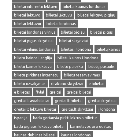
bilietai internetu lektuvu
bilietai kaunas londonas
bilietai lektuvo
bilietai lėktuvu
bilietai lektuvu pigiau
bilietai lektuvui
bilietai londonas
bilietai londonas vilnius
bilietai pigiau
bilietai pigus
bilietai pigus skrydziai
bilietai skrydziai
bilietai vilnius londonas
bilietas i londona
bilietų kainos
bilietu kainos i anglija
bilietu kainos i londona
bilietu kainos lektuvu
bilietu paieska
bilietų pasaulis
bilietu pirkimas internetu
bilietu rezervavimas
bilietu uzsakymas
drakono skrydziai
e bilietai
e bilietas
flylal
greitai
greitai bilietai
greitai lt aviabilietai
greitai lt bilietai
greitai skrydziai
greitai.lt lektuvu bilietai
greitai.lt skrydžiai
i londona
Ispanija
kada geriausia pirkti lektuvo bilietus
kada pigiausi lektuvu bilietai
karmelavos oro uostas
kaunas dublinas bilietai
kaunas londonas