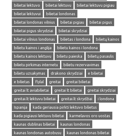
bilietai lektuvo
bilietai lėktuvu
bilietai lektuvu pigiau
bilietai lektuvui
bilietai londonas
bilietai londonas vilnius
bilietai pigiau
bilietai pigus
bilietai pigus skrydziai
bilietai skrydziai
bilietai vilnius londonas
bilietas i londona
bilietų kainos
bilietu kainos i anglija
bilietu kainos i londona
bilietu kainos lektuvu
bilietu paieska
bilietų pasaulis
bilietu pirkimas internetu
bilietu rezervavimas
bilietu uzsakymas
drakono skrydziai
e bilietai
e bilietas
flylal
greitai
greitai bilietai
greitai lt aviabilietai
greitai lt bilietai
greitai skrydziai
greitai.lt lektuvu bilietai
greitai.lt skrydžiai
i londona
Ispanija
kada geriausia pirkti lektuvo bilietus
kada pigiausi lektuvu bilietai
karmelavos oro uostas
kaunas dublinas bilietai
kaunas londonas
kaunas londonas autobusu
kaunas londonas bilietai