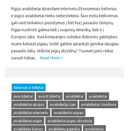
Pigūs aviabilietai atrandami internetu Ekonominės kelionės
ir pigūs aviabilietai nieko nebestebina. Šiuo metu kiekvienas
gali rasti tinkamus pasiūlymus į bet kurį pasaulio žemyną.
Pigiai nuskristi galima tiek į svajonių Ameriką, tiek ir į
Europos šalis. Avia kompanijos suteikia didesnes galimybes
mums keliauti pigiau, todėl galime aplankyti gerokai daugiau
pasaulio šalių. Ieškote pigių skrydžių? Tuomet jums reikia
surasti tokias…
Read More »
Kelionės ir bilietai
avia bilietai
avia.lt bilietai
aviabiletai
aviabilietai
aviabilietai akcijos
aviabilietai i jav
aviabilietai i londona
aviabilietai internetu
aviabilietai pigiau
aviabilietai pigus
aviabilietai pigus skrydziai
aviabilietu kainos
aviabilietu paieska
aviobilietai