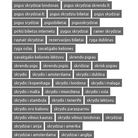
pigus skrydziai londonas
pigus skrydziai skrendu lt
pigus skrydziai.lt
pigus skrydziu bilietai
pigus skydziai
pigus srydziai
pigusbilietai
pigusskrydziai
pirkti bilietus internetu
pygus skrydziai
rainer skrydziai
raynair skrydziai
rezervacijos bilietai
ryga dublinas
ryga oslas
savaitgalio keliones
savaitgalio kelionės lėktuvu
skrendu pigiau
skrendu pigu
skrendu pigūs
skridziai
skrisk pigiau
skrydis
skrydis i amsterdama
skrydis i dublina
skrydis i kopenhaga
skrydis i londona
skrydis i malaga
skrydis i malta
skrydis i miunchena
skrydis i osla
skrydis i stambula
skrydis i tenerife
skrydis lektuvu
skrydis oro balionu
skrydis parasparniu
skrydis vilnius kaunas
skrydis vilnius londonas
skrydziai
skrydziai i airija
skrydziai i amerika
skrydziai i amsterdama
skrydziai i anglija