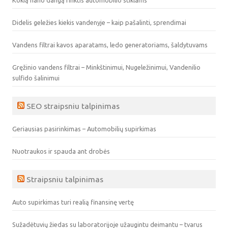
Kokią nano dangą rinktis automobilio stiklams
Didelis geležies kiekis vandenyje – kaip pašalinti, sprendimai
Vandens filtrai kavos aparatams, ledo generatoriams, šaldytuvams
Gręžinio vandens filtrai – Minkštinimui, Nugeležinimui, Vandenilio
sulfido šalinimui
SEO straipsniu talpinimas
Geriausias pasirinkimas – Automobilių supirkimas
Nuotraukos ir spauda ant drobės
Straipsniu talpinimas
Auto supirkimas turi realią finansinę vertę
Sužadėtuvių žiedas su laboratorijoje užaugintu deimantu – tvarus