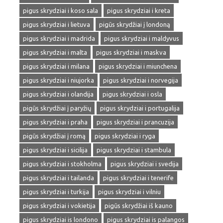
pigus skrydziai i koso sala
pigus skrydziai i kreta
pigus skrydziai i lietuva
pigūs skrydžiai į londoną
pigus skrydziai i madrida
pigus skrydziai i maldyvus
pigus skrydziai i malta
pigus skrydziai i maskva
pigus skrydziai i milana
pigus skrydziai i miunchena
pigus skrydziai i niujorka
pigus skrydziai i norvegija
pigus skrydziai i olandija
pigus skrydziai i osla
pigūs skrydžiai į paryžių
pigus skrydziai i portugalija
pigus skrydziai i praha
pigus skrydziai i prancuzija
pigūs skrydžiai į romą
pigus skrydziai i ryga
pigus skrydziai i sicilija
pigus skrydziai i stambula
pigus skrydziai i stokholma
pigus skrydziai i svedija
pigus skrydziai i tailanda
pigus skrydziai i tenerife
pigus skrydziai i turkija
pigus skrydziai i vilniu
pigus skrydziai i vokietija
pigūs skrydžiai iš kauno
pigus skrydziai is londono
pigus skrydziai is palangos