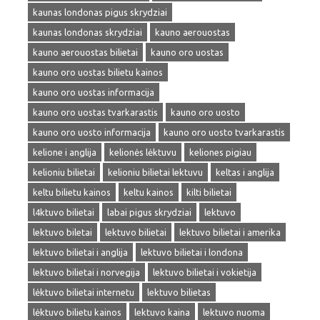
kaunas londonas pigus skrydziai
kaunas londonas skrydziai
kauno aerouostas
kauno aerouostas bilietai
kauno oro uostas
kauno oro uostas bilietu kainos
kauno oro uostas informacija
kauno oro uostas tvarkarastis
kauno oro uosto
kauno oro uosto informacija
kauno oro uosto tvarkarastis
kelione i anglija
kelionės lėktuvu
keliones pigiau
kelioniu bilietai
kelioniu bilietai lektuvu
keltas i anglija
keltu bilietu kainos
keltu kainos
kilti bilietai
l4ktuvo bilietai
labai pigus skrydziai
lektuvo
lektuvo biletai
lektuvo bilietai
lektuvo bilietai i amerika
lektuvo bilietai i anglija
lektuvo bilietai i londona
lektuvo bilietai i norvegija
lektuvo bilietai i vokietija
lėktuvo bilietai internetu
lektuvo bilietas
lėktuvo bilietu kainos
lektuvo kaina
lektuvo nuoma