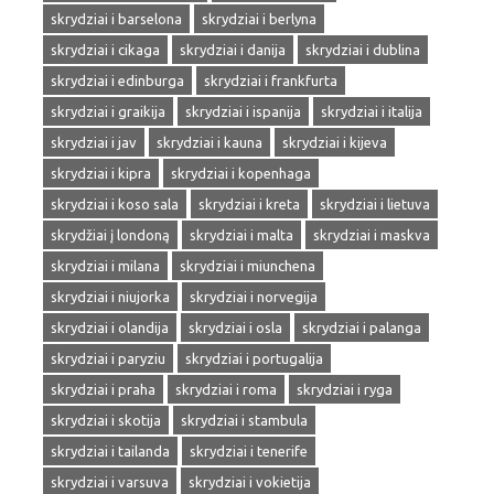
skrydziai i barselona
skrydziai i berlyna
skrydziai i cikaga
skrydziai i danija
skrydziai i dublina
skrydziai i edinburga
skrydziai i frankfurta
skrydziai i graikija
skrydziai i ispanija
skrydziai i italija
skrydziai i jav
skrydziai i kauna
skrydziai i kijeva
skrydziai i kipra
skrydziai i kopenhaga
skrydziai i koso sala
skrydziai i kreta
skrydziai i lietuva
skrydžiai į londoną
skrydziai i malta
skrydziai i maskva
skrydziai i milana
skrydziai i miunchena
skrydziai i niujorka
skrydziai i norvegija
skrydziai i olandija
skrydziai i osla
skrydziai i palanga
skrydziai i paryziu
skrydziai i portugalija
skrydziai i praha
skrydziai i roma
skrydziai i ryga
skrydziai i skotija
skrydziai i stambula
skrydziai i tailanda
skrydziai i tenerife
skrydziai i varsuva
skrydziai i vokietija