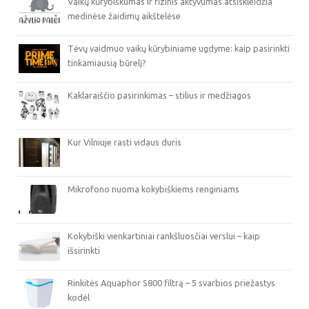
Vaikų kūrybiškumas ir fizinis aktyvumas atsiskleidžia
medinėse žaidimų aikštelėse
Tėvų vaidmuo vaikų kūrybiniame ugdyme: kaip pasirinkti
tinkamiausią būrelį?
Kaklaraiščio pasirinkimas – stilius ir medžiagos
Kur Vilniuje rasti vidaus duris
Mikrofono nuoma kokybiškiems renginiams
Kokybiški vienkartiniai rankšluosčiai verslui – kaip
išsirinkti
Rinkitės Aquaphor S800 filtrą – 5 svarbios priežastys
kodėl