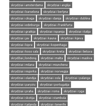
skrydziai i amsterdama
skrydziai i anglija
skrydziai i barselona
skrydziai i berlyna
skrydziai i cikaga
skrydziai i danija
skrydziai i dublina
skrydziai i edinburga
skrydziai i frankfurta
skrydziai i graikija
skrydziai i ispanija
skrydziai i italija
skrydziai i jav
skrydziai i kauna
skrydziai i kijeva
skrydziai i kipra
skrydziai i kopenhaga
skrydziai i koso sala
skrydziai i kreta
skrydziai i lietuva
skrydžiai į londoną
skrydziai i malta
skrydziai i maskva
skrydziai i milana
skrydziai i miunchena
skrydziai i niujorka
skrydziai i norvegija
skrydziai i olandija
skrydziai i osla
skrydziai i palanga
skrydziai i paryziu
skrydziai i portugalija
skrydziai i praha
skrydziai i roma
skrydziai i ryga
skrydziai i skotija
skrydziai i stambula
skrydziai i tailanda
skrydziai i tenerife