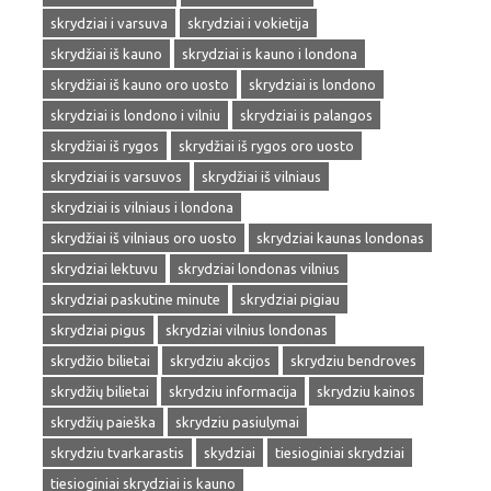
skrydziai i varsuva
skrydziai i vokietija
skrydžiai iš kauno
skrydziai is kauno i londona
skrydžiai iš kauno oro uosto
skrydziai is londono
skrydziai is londono i vilniu
skrydziai is palangos
skrydžiai iš rygos
skrydžiai iš rygos oro uosto
skrydziai is varsuvos
skrydžiai iš vilniaus
skrydziai is vilniaus i londona
skrydžiai iš vilniaus oro uosto
skrydziai kaunas londonas
skrydziai lektuvu
skrydziai londonas vilnius
skrydziai paskutine minute
skrydziai pigiau
skrydziai pigus
skrydziai vilnius londonas
skrydžio bilietai
skrydziu akcijos
skrydziu bendroves
skrydžių bilietai
skrydziu informacija
skrydziu kainos
skrydžių paieška
skrydziu pasiulymai
skrydziu tvarkarastis
skydziai
tiesioginiai skrydziai
tiesioginiai skrydziai is kauno