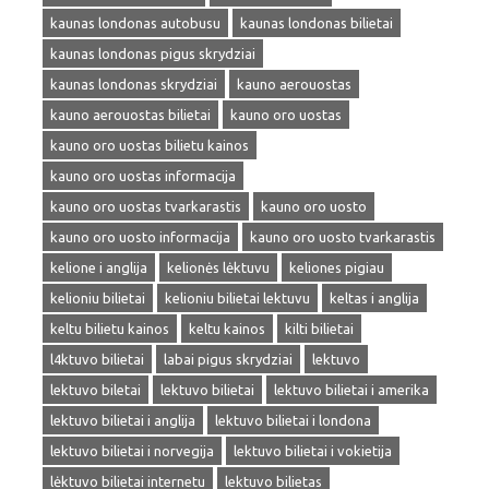
kaunas londonas autobusu
kaunas londonas bilietai
kaunas londonas pigus skrydziai
kaunas londonas skrydziai
kauno aerouostas
kauno aerouostas bilietai
kauno oro uostas
kauno oro uostas bilietu kainos
kauno oro uostas informacija
kauno oro uostas tvarkarastis
kauno oro uosto
kauno oro uosto informacija
kauno oro uosto tvarkarastis
kelione i anglija
kelionės lėktuvu
keliones pigiau
kelioniu bilietai
kelioniu bilietai lektuvu
keltas i anglija
keltu bilietu kainos
keltu kainos
kilti bilietai
l4ktuvo bilietai
labai pigus skrydziai
lektuvo
lektuvo biletai
lektuvo bilietai
lektuvo bilietai i amerika
lektuvo bilietai i anglija
lektuvo bilietai i londona
lektuvo bilietai i norvegija
lektuvo bilietai i vokietija
lėktuvo bilietai internetu
lektuvo bilietas