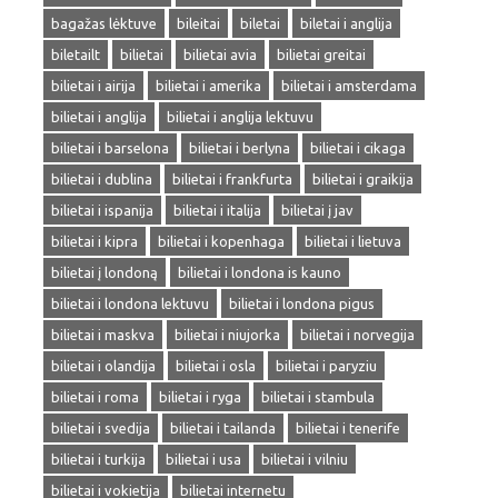
bagažas lėktuve
bileitai
biletai
biletai i anglija
biletailt
bilietai
bilietai avia
bilietai greitai
bilietai i airija
bilietai i amerika
bilietai i amsterdama
bilietai i anglija
bilietai i anglija lektuvu
bilietai i barselona
bilietai i berlyna
bilietai i cikaga
bilietai i dublina
bilietai i frankfurta
bilietai i graikija
bilietai i ispanija
bilietai i italija
bilietai į jav
bilietai i kipra
bilietai i kopenhaga
bilietai i lietuva
bilietai į londoną
bilietai i londona is kauno
bilietai i londona lektuvu
bilietai i londona pigus
bilietai i maskva
bilietai i niujorka
bilietai i norvegija
bilietai i olandija
bilietai i osla
bilietai i paryziu
bilietai i roma
bilietai i ryga
bilietai i stambula
bilietai i svedija
bilietai i tailanda
bilietai i tenerife
bilietai i turkija
bilietai i usa
bilietai i vilniu
bilietai i vokietija
bilietai internetu