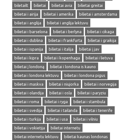
biletailt
bilietai
bilietai avia
bilietai greitai
bilietai i airija
bilietai i amerika
bilietai i amsterdama
bilietai i anglija
bilietai i anglija lektuvu
bilietai i barselona
bilietai i berlyna
bilietai i cikaga
bilietai i dublina
bilietai i frankfurta
bilietai i graikija
bilietai i ispanija
bilietai i italija
bilietai į jav
bilietai i kipra
bilietai i kopenhaga
bilietai i lietuva
bilietai į londoną
bilietai i londona is kauno
bilietai i londona lektuvu
bilietai i londona pigus
bilietai i maskva
bilietai i niujorka
bilietai i norvegija
bilietai i olandija
bilietai i osla
bilietai i paryziu
bilietai i roma
bilietai i ryga
bilietai i stambula
bilietai i svedija
bilietai i tailanda
bilietai i tenerife
bilietai i turkija
bilietai i usa
bilietai i vilniu
bilietai i vokietija
bilietai internetu
bilietai internetu lektuvu
bilietai kaunas londonas