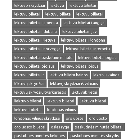
lektuvo skrydziai
lektuvu
lektuvu bileitai
lektuvu biletai
lektuvu bilieta
lektuvu bilietai
lektuvu bilietai i amerika
lektuvu bilietai i anglija
lektuvu bilietai i dublina
lektuvu bilietai i jav
lektuvu bilietai i lietuva
lektuvu bilietai i londona
lektuvu bilietai i norvegija
lektuvu bilietai internetu
lektuvu bilietai paskutine minute
lektuvu bilietai pigiau
lektuvu bilietai pigiausi
lektuvu bilietai pigus
lektuvu bilietai.lt
lektuvu bilietu kainos
lektuvu kainos
lėktuvų skrydžiai
lėktuvų skrydžiai iš vilniaus
lėktuvų skrydžių tvarkaraštis
lektuvubilietai
liektuvo biletai
liektuvo bilietai
liektuvu biletai
liektuvu bilietai
londonas vilnius
londonas vilnius skrydziai
oro uoste
oro uosto
oro uosto bilietai
oslas ryga
paskutinės minutės bilietai
paskutines minutes keliones
paskutines minutes skrydis