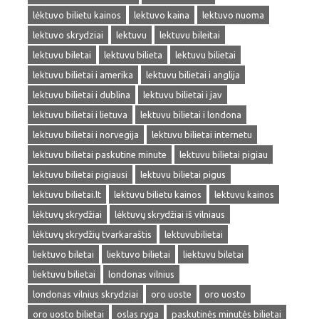
lėktuvo bilietu kainos
lektuvo kaina
lektuvo nuoma
lektuvo skrydziai
lektuvu
lektuvu bileitai
lektuvu biletai
lektuvu bilieta
lektuvu bilietai
lektuvu bilietai i amerika
lektuvu bilietai i anglija
lektuvu bilietai i dublina
lektuvu bilietai i jav
lektuvu bilietai i lietuva
lektuvu bilietai i londona
lektuvu bilietai i norvegija
lektuvu bilietai internetu
lektuvu bilietai paskutine minute
lektuvu bilietai pigiau
lektuvu bilietai pigiausi
lektuvu bilietai pigus
lektuvu bilietai.lt
lektuvu bilietu kainos
lektuvu kainos
lėktuvų skrydžiai
lėktuvų skrydžiai iš vilniaus
lėktuvų skrydžių tvarkaraštis
lektuvubilietai
liektuvo biletai
liektuvo bilietai
liektuvu biletai
liektuvu bilietai
londonas vilnius
londonas vilnius skrydziai
oro uoste
oro uosto
oro uosto bilietai
oslas ryga
paskutinės minutės bilietai