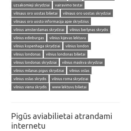
uzsakomieji skrydziai
vairavimo testai
vilniaus oro uostas bilietai
vilniaus oro uostas skrydziai
vilniaus oro uosto informacija apie skrydzius
vilnius amsterdamas skrydziai
vilnius berlynas skrydis
vilnius edinburgas
vilnius kijevas lektuvu
vilnius kopenhaga skrydziai
vilnius london
vilnius londonas
vilnius londonas bilietai
vilnius londonas skrydziai
vilnius maskva skrydziai
vilnius milanas pigus skrydziai
vilnius oslas
vilnius oslas skrydis
vilnius roma skrydziai
vilnius viena skrydis
www lektuvu bilietai
Pigūs aviabilietai atrandami
internetu