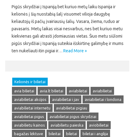
Pigūs skrydžiai į Ispaniją bet kuriuo metų laiku Ispanija ir
kelionės į šią nuostabią šalį visuomet vilioja daugybę
keliautojų iš pačių įvairiausių šalių. Vasara, žiema, ruduo ar
pavasaris. Metų laikas visai nesvarbus, nes bet kuriuo metu
kiekvienas gali atrasti įdomiausias vietas. Šiuo metu siūlomi
pigūs skrydžiai į Ispaniją suteikia išskirtinę galimybę ir mums
ten nukeliauti itin pigiai ir…
Read More »
Kelionės ir bilietai
avia bilietai
avia.lt bilietai
aviabiletai
aviabilietai
aviabilietai akcijos
aviabilietai i jav
aviabilietai i londona
aviabilietai internetu
aviabilietai pigiau
aviabilietai pigus
aviabilietai pigus skrydziai
aviabilietu kainos
aviabilietu paieska
aviobilietai
bagažas lėktuve
bileitai
biletai
biletai i anglija