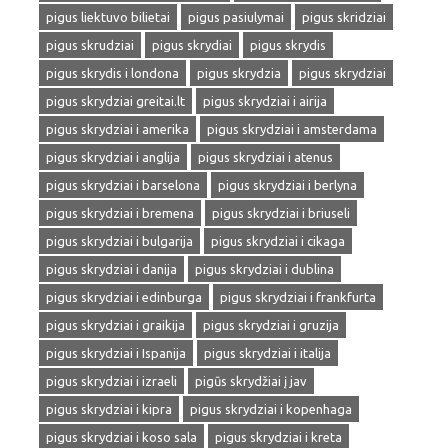
pigus liektuvo bilietai
pigus pasiulymai
pigus skridziai
pigus skrudziai
pigus skrydiai
pigus skrydis
pigus skrydis i londona
pigus skrydzia
pigus skrydziai
pigus skrydziai greitai.lt
pigus skrydziai i airija
pigus skrydziai i amerika
pigus skrydziai i amsterdama
pigus skrydziai i anglija
pigus skrydziai i atenus
pigus skrydziai i barselona
pigus skrydziai i berlyna
pigus skrydziai i bremena
pigus skrydziai i briuseli
pigus skrydziai i bulgarija
pigus skrydziai i cikaga
pigus skrydziai i danija
pigus skrydziai i dublina
pigus skrydziai i edinburga
pigus skrydziai i frankfurta
pigus skrydziai i graikija
pigus skrydziai i gruzija
pigus skrydziai i Ispanija
pigus skrydziai i italija
pigus skrydziai i izraeli
pigūs skrydžiai į jav
pigus skrydziai i kipra
pigus skrydziai i kopenhaga
pigus skrydziai i koso sala
pigus skrydziai i kreta