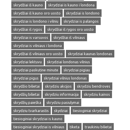
skrydžiai iš kauno
skrydziai is kauno i londona
skrydžiai iš kauno oro uosto
skrydziai is londono
skrydziai is londono i vilniu
skrydziai is palangos
skrydžiai iš rygos
skrydžiai iš rygos oro uosto
skrydziai is varsuvos
skrydžiai iš vilniaus
skrydziai is vilniaus i londona
skrydžiai iš vilniaus oro uosto
skrydziai kaunas londonas
skrydziai lektuvu
skrydziai londonas vilnius
skrydziai paskutine minute
skrydziai pigiau
skrydziai pigus
skrydziai vilnius londonas
skrydžio bilietai
skrydziu akcijos
skrydziu bendroves
skrydžių bilietai
skrydziu informacija
skrydziu kainos
skrydžių paieška
skrydziu pasiulymai
skrydziu tvarkarastis
skydziai
tiesioginiai skrydziai
tiesioginiai skrydziai is kauno
tiesioginiai skrydziai is vilniaus
tiketa
traukiniu bilietai