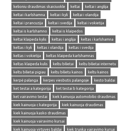
kelioniu draudimas skaiciuokle
keltai
keltai i anglija
keltai i karlshamna
keltai i kyli
keltai i olandija
keltai i prancuzija
keltai i svedija
keltai i vokietija
keltai is karlshamno
keltai is klaipedos
keltai klaipeda kylis
keltas i anglija
keltas i karlshamna
keltas i kyli
keltas i olandija
keltas i svedija
keltas i vokietija
keltas klaipeda karlshamnas
keltas klaipeda kulis
keltu bilietai
keltu bilietai internetu
keltu bilietai pigiau
keltu bilietu kainos
keltu kainos
kerpė palanga
kerpes viesbutis palangoje
kesto baldai
ket testai a kategorija
ket testai b kategorija
ket vairavimo testai
kiek kainuoja automobilio draudimas
kiek kainuoja c kategorija
kiek kainuoja draudimas
kiek kainuoja kasko draudimas
kiek kainuoja vairavimo kursai
kiek kainuoja virtuves baldai
kiek trunka vairavimo kursai