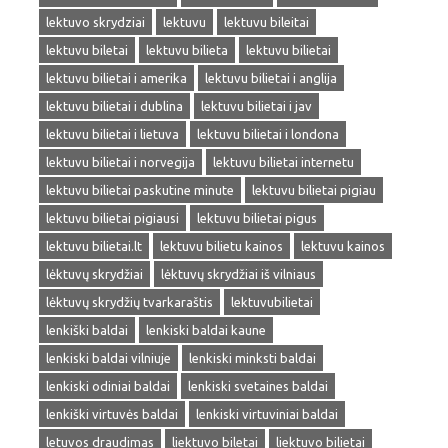
lektuvo skrydziai
lektuvu
lektuvu bileitai
lektuvu biletai
lektuvu bilieta
lektuvu bilietai
lektuvu bilietai i amerika
lektuvu bilietai i anglija
lektuvu bilietai i dublina
lektuvu bilietai i jav
lektuvu bilietai i lietuva
lektuvu bilietai i londona
lektuvu bilietai i norvegija
lektuvu bilietai internetu
lektuvu bilietai paskutine minute
lektuvu bilietai pigiau
lektuvu bilietai pigiausi
lektuvu bilietai pigus
lektuvu bilietai.lt
lektuvu bilietu kainos
lektuvu kainos
lėktuvų skrydžiai
lėktuvų skrydžiai iš vilniaus
lėktuvų skrydžių tvarkaraštis
lektuvubilietai
lenkiški baldai
lenkiski baldai kaune
lenkiski baldai vilniuje
lenkiski minksti baldai
lenkiski odiniai baldai
lenkiski svetaines baldai
lenkiški virtuvės baldai
lenkiski virtuviniai baldai
letuvos draudimas
liektuvo biletai
liektuvo bilietai