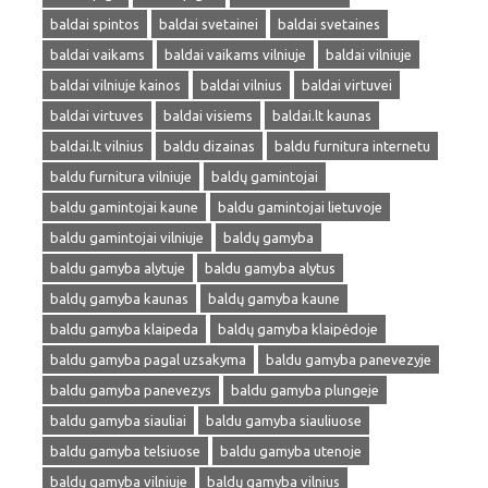
baldai spintos
baldai svetainei
baldai svetaines
baldai vaikams
baldai vaikams vilniuje
baldai vilniuje
baldai vilniuje kainos
baldai vilnius
baldai virtuvei
baldai virtuves
baldai visiems
baldai.lt kaunas
baldai.lt vilnius
baldu dizainas
baldu furnitura internetu
baldu furnitura vilniuje
baldų gamintojai
baldu gamintojai kaune
baldu gamintojai lietuvoje
baldu gamintojai vilniuje
baldų gamyba
baldu gamyba alytuje
baldu gamyba alytus
baldų gamyba kaunas
baldų gamyba kaune
baldu gamyba klaipeda
baldų gamyba klaipėdoje
baldu gamyba pagal uzsakyma
baldu gamyba panevezyje
baldu gamyba panevezys
baldu gamyba plungeje
baldu gamyba siauliai
baldu gamyba siauliuose
baldu gamyba telsiuose
baldu gamyba utenoje
baldų gamyba vilniuje
baldų gamyba vilnius