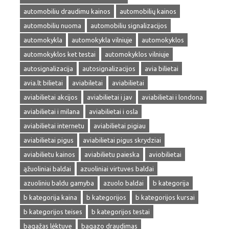
automobiliu draudimu kainos
automobilių kainos
automobiliu nuoma
automobiliu signalizacijos
automokykla
automokykla vilniuje
automokyklos
automokyklos ket testai
automokyklos vilniuje
autosignalizacija
autosignalizacijos
avia bilietai
avia.lt bilietai
aviabiletai
aviabilietai
aviabilietai akcijos
aviabilietai i jav
aviabilietai i londona
aviabilietai i milana
aviabilietai i osla
aviabilietai internetu
aviabilietai pigiau
aviabilietai pigus
aviabilietai pigus skrydziai
aviabilietu kainos
aviabilietu paieska
aviobilietai
ąžuoliniai baldai
azuoliniai virtuves baldai
azuoliniu baldu gamyba
azuolo baldai
b kategorija
b kategorija kaina
b kategorijos
b kategorijos kursai
b kategorijos teises
b kategorijos testai
bagažas lėktuve
bagazo draudimas