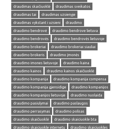
draudimas skaičiuoklė
draudimas sveikatos
draudimas tai
draudimas uzsienyje
draudimas vykstant i uzsieni
draudimo
draudimo bendrovė
draudimo bendrove lietuva
draudimo bendrovės
draudimo bendrovės lietuvoje
draudimo brokeriai
draudimo brokeriai siauliai
draudimo brokeris
draudimo įmonės
draudimo imones lietuvoje
draudimo kaina
draudimo kainos
draudimo kainos skaičiuoklė
draudimo kompanija
draudimo kompanija compensa
draudimo kompanija gjensidige
draudimo kompanijos
draudimo kompanijos lietuvoje
draudimo nuolaida
draudimo pasiulymai
draudimo paslaugos
draudimo perrasymas
draudimo polisas
draudimo skaičiuoklė
draudimo skaiciuokle bta
draudimo skaiciuokle internetu
draudimo skaiciuokles