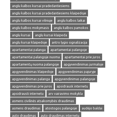
anglu kalbos kursai pradedantiesiems
anglu kalbos kursai pradedantiesiems klaipedoje
anglu kalbos kursai vilniuje
anglu kalbos laikai
anglu kalbos mokymasis
anglu kalbos pamokos
anglu kursai
anglu kursai klaipeda
anglu kursai klaipedoje
antro lygio signalizacija
apartamentai palanga
apartamentai palangoje
apartamentai palangoje nuoma
apartamentai prie juros
apartamentų nuoma palangoje
apgyvendinimas jurmaloje
apgyvendinimas klaipedoje
apgyvendinimas pajuryje
apgyvendinimas palanga
apgyvendinimas palangoje
apgyvendinimas prie juros
apsidrausk internetu
apsidrausti internetu
arv vairavimo mokykla
asmens civilinės atsakomybės draudimas
asmens draudimas
atostogos palangoje
audėjo baldai
auto draudimas
auto draudimas internetu