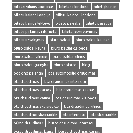
bilietai vilnius londonas
bilietas i londona
bilietų kainos
bilietu kainos i anglija
bilietu kainos i londona
bilietu kainos lektuvu
bilietu paieska
bilietų pasaulis
bilietu pirkimas internetu
bilietu rezervavimas
bilietu uzsakymas
biuro baldai
biuro baldai kaunas
biuro baldai kaune
biuro baldai klaipeda
biuro baldai vilniuje
biuro baldai vilnius
biuro baldu gamyba
biuro spintos
blog
booking palanga
bta automobilio draudimas
bta draudimas
bta draudimas internetu
bta draudimas kainos
bta draudimas kaunas
bta draudimas kaune
bta draudimas klaipeda
bta draudimas skaičiuoklė
bta draudimas vilnius
bta draudimo skaiciuokle
bta internetu
bta skaiciuokle
būsto draudimas
busto draudimas internetu
būsto draudimas kaina
busto draudimas kainos