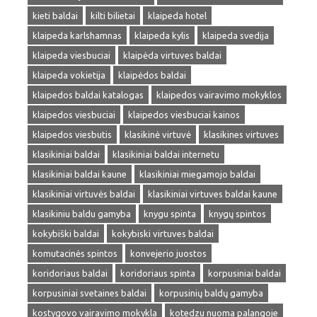
kieti baldai
kilti bilietai
klaipeda hotel
klaipeda karlshamnas
klaipeda kylis
klaipeda svedija
klaipeda viesbuciai
klaipėda virtuves baldai
klaipeda vokietija
klaipėdos baldai
klaipedos baldai katalogas
klaipedos vairavimo mokyklos
klaipedos viesbuciai
klaipedos viesbuciai kainos
klaipedos viesbutis
klasikinė virtuvė
klasikines virtuves
klasikiniai baldai
klasikiniai baldai internetu
klasikiniai baldai kaune
klasikiniai miegamojo baldai
klasikiniai virtuvės baldai
klasikiniai virtuves baldai kaune
klasikiniu baldu gamyba
knygu spinta
knygų spintos
kokybiški baldai
kokybiski virtuves baldai
komutacinės spintos
konvejerio juostos
koridoriaus baldai
koridoriaus spinta
korpusiniai baldai
korpusiniai svetaines baldai
korpusinių baldų gamyba
kostygovo vairavimo mokykla
kotedzu nuoma palangoje