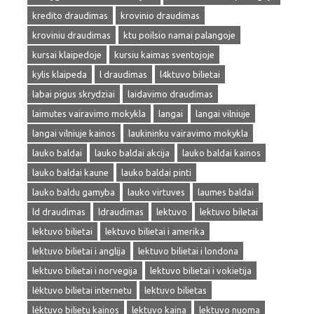
kredito draudimas
krovinio draudimas
kroviniu draudimas
ktu poilsio namai palangoje
kursai klaipedoje
kursiu kaimas sventojoje
kylis klaipeda
l draudimas
l4ktuvo bilietai
labai pigus skrydziai
laidavimo draudimas
laimutes vairavimo mokykla
langai
langai vilniuje
langai vilniuje kainos
laukininku vairavimo mokykla
lauko baldai
lauko baldai akcija
lauko baldai kainos
lauko baldai kaune
lauko baldai pinti
lauko baldu gamyba
lauko virtuves
laumes baldai
ld draudimas
ldraudimas
lektuvo
lektuvo biletai
lektuvo bilietai
lektuvo bilietai i amerika
lektuvo bilietai i anglija
lektuvo bilietai i londona
lektuvo bilietai i norvegija
lektuvo bilietai i vokietija
lėktuvo bilietai internetu
lektuvo bilietas
lėktuvo bilietu kainos
lektuvo kaina
lektuvo nuoma