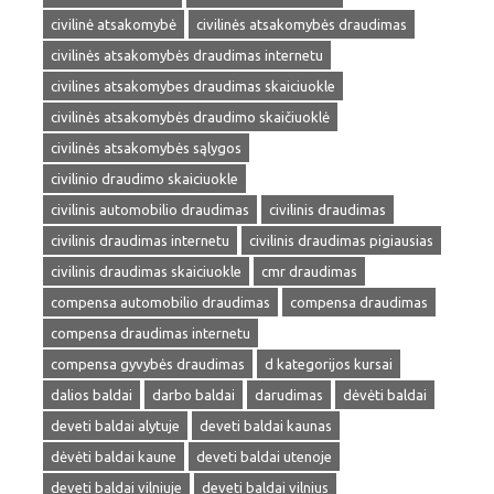
civilinė atsakomybė
civilinės atsakomybės draudimas
civilinės atsakomybės draudimas internetu
civilines atsakomybes draudimas skaiciuokle
civilinės atsakomybės draudimo skaičiuoklė
civilinės atsakomybės sąlygos
civilinio draudimo skaiciuokle
civilinis automobilio draudimas
civilinis draudimas
civilinis draudimas internetu
civilinis draudimas pigiausias
civilinis draudimas skaiciuokle
cmr draudimas
compensa automobilio draudimas
compensa draudimas
compensa draudimas internetu
compensa gyvybės draudimas
d kategorijos kursai
dalios baldai
darbo baldai
darudimas
dėvėti baldai
deveti baldai alytuje
deveti baldai kaunas
dėvėti baldai kaune
deveti baldai utenoje
deveti baldai vilniuje
deveti baldai vilnius