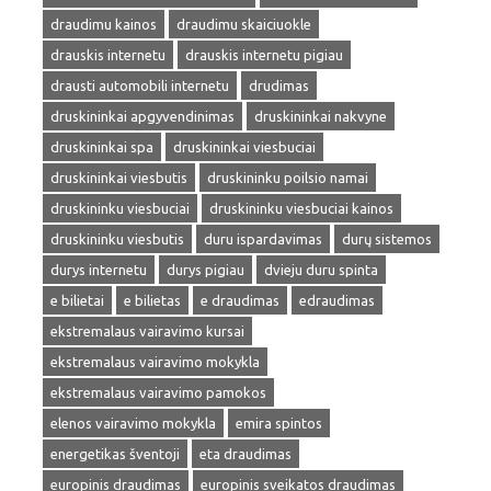
draudimu kainos
draudimu skaiciuokle
drauskis internetu
drauskis internetu pigiau
drausti automobili internetu
drudimas
druskininkai apgyvendinimas
druskininkai nakvyne
druskininkai spa
druskininkai viesbuciai
druskininkai viesbutis
druskininku poilsio namai
druskininku viesbuciai
druskininku viesbuciai kainos
druskininku viesbutis
duru ispardavimas
durų sistemos
durys internetu
durys pigiau
dvieju duru spinta
e bilietai
e bilietas
e draudimas
edraudimas
ekstremalaus vairavimo kursai
ekstremalaus vairavimo mokykla
ekstremalaus vairavimo pamokos
elenos vairavimo mokykla
emira spintos
energetikas šventoji
eta draudimas
europinis draudimas
europinis sveikatos draudimas