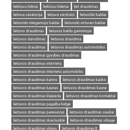
liektuvu biletai
liektuvu bilietai
liet draudimas
lietuva sanatorija
lietuva viesbutis
lietuviški baldai
lietuviski miegamojo baldai
lietuviski virtuves baldai
lietuvo draudimas
lietuvos baldu gamintojai
lietuvos darudimas
lietuvos draudima
lietuvos draudimas
lietuvos draudimas automobiliui
lietuvos draudimas gyvybes draudimas
lietuvos draudimas internetu
lietuvos draudimas internetu automobilio
lietuvos draudimas kainos
lietuvos draudimas kasko
lietuvos draudimas kaunas
lietuvos draudimas kaune
lietuvos draudimas klaipeda
lietuvos draudimas kontaktai
lietuvos draudimas pagalba kelyje
lietuvos draudimas panevezys
lietuvos draudimas siauliai
lietuvos draudimas skaiciuokle
lietuvos draudimas vilniuje
lietuvos draudimas vilnius
lietuvos draudimas.lt