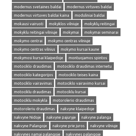
modernus svetaines baldai
modernus virtuves baldai
modernus virtuves baldai kaina
moduliniai baldai
mokausi vairuoti
mokyklos vilniuje
mokyklų reitingai
mokyklu reitingai vilniuje
mokymai
mokymai seminarai
mokymo centrai
mokymo centras vilniuje
mokymo centras vilnius
mokymo kursai kaune
mokymosi kursai klaipedoje
montuojamos spintos
motociklo draudimas
motociklo draudimas internetu
motociklo kategorijos
motociklo teises kaina
motociklo vairavimas
motociklo vairavimo kursai
motociklu draudimas
motociklu kursai
motociklu mokykla
motorolerio draudimas
motoroleriu draudimas
nakvyne klaipedoje
nakvyne Nidoje
nakvyne pajuryje
nakvyne palanga
nakvyne Palangoje
nakvyne prie juros
nakvyne vilniuje
nakvynes namai palangoje
nakvynes palangoje