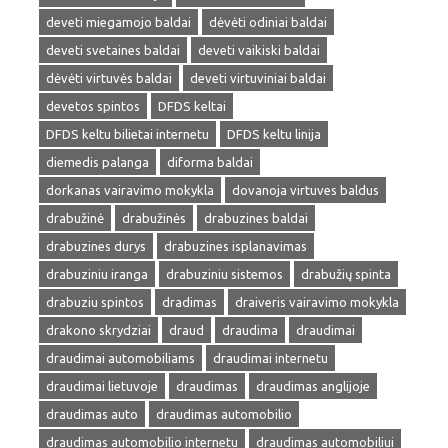
deveti miegamojo baldai
dėvėti odiniai baldai
deveti svetaines baldai
deveti vaikiski baldai
dėvėti virtuvės baldai
deveti virtuviniai baldai
devetos spintos
DFDS keltai
DFDS keltu bilietai internetu
DFDS keltu linija
diemedis palanga
diforma baldai
dorkanas vairavimo mokykla
dovanoja virtuves baldus
drabužinė
drabužinės
drabuzines baldai
drabuzines durys
drabuzines isplanavimas
drabuziniu iranga
drabuziniu sistemos
drabužių spinta
drabuziu spintos
dradimas
draiveris vairavimo mokykla
drakono skrydziai
draud
draudima
draudimai
draudimai automobiliams
draudimai internetu
draudimai lietuvoje
draudimas
draudimas anglijoje
draudimas auto
draudimas automobilio
draudimas automobilio internetu
draudimas automobiliui