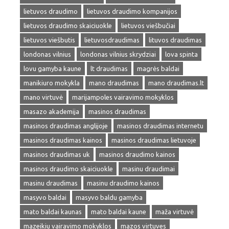
lietuvos draudimo
lietuvos draudimo kompanijos
lietuvos draudimo skaiciuokle
lietuvos viešbučiai
lietuvos viešbutis
lietuvosdraudimas
lituvos draudimas
londonas vilnius
londonas vilnius skrydziai
lova spinta
lovu gamyba kaune
lt draudimas
magrės baldai
manikiuro mokykla
mano draudimas
mano draudimas.lt
mano virtuvė
marijampoles vairavimo mokyklos
masazo akademija
masinos draudimas
masinos draudimas anglijoje
masinos draudimas internetu
masinos draudimas kainos
masinos draudimas lietuvoje
masinos draudimas uk
masinos draudimo kainos
masinos draudimo skaiciuokle
masinu draudimai
masinu draudimas
masinu draudimo kainos
masyvo baldai
masyvo baldu gamyba
mato baldai kaunas
mato baldai kaune
maža virtuvė
mazeikiu vairavimo mokyklos
mazos virtuves