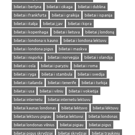
bilietai i berlyna
bilietai i cikaga
bilietai i dublina
bilietai i frankfurta
bilietai i graikija
bilietai i ispanija
bilietai i italija
bilietai į jav
bilietai i kipra
bilietai i kopenhaga
bilietai i lietuva
bilietai į londoną
bilietai i londona is kauno
bilietai i londona lektuvu
bilietai i londona pigus
bilietai i maskva
bilietai i niujorka
bilietai i norvegija
bilietai i olandija
bilietai i osla
bilietai i paryziu
bilietai i roma
bilietai i ryga
bilietai i stambula
bilietai i svedija
bilietai i tailanda
bilietai i tenerife
bilietai i turkija
bilietai i usa
bilietai i vilniu
bilietai i vokietija
bilietai internetu
bilietai internetu lektuvu
bilietai kaunas londonas
bilietai lektuvo
bilietai lėktuvu
bilietai lektuvu pigiau
bilietai lektuvui
bilietai londonas
bilietai londonas vilnius
bilietai pigiau
bilietai pigus
bilietai pigus skrydziai
bilietai skrydziai
bilietai traukiniu