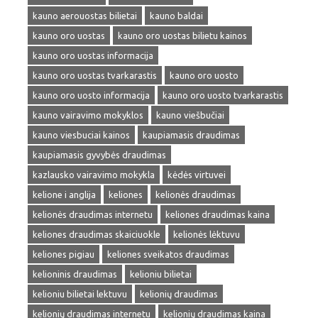
kauno aerouostas bilietai
kauno baldai
kauno oro uostas
kauno oro uostas bilietu kainos
kauno oro uostas informacija
kauno oro uostas tvarkarastis
kauno oro uosto
kauno oro uosto informacija
kauno oro uosto tvarkarastis
kauno vairavimo mokyklos
kauno viešbučiai
kauno viesbuciai kainos
kaupiamasis draudimas
kaupiamasis gyvybės draudimas
kazlausko vairavimo mokykla
kėdės virtuvei
kelione i anglija
keliones
kelionės draudimas
kelionės draudimas internetu
keliones draudimas kaina
keliones draudimas skaiciuokle
kelionės lėktuvu
keliones pigiau
keliones sveikatos draudimas
kelioninis draudimas
kelioniu bilietai
kelioniu bilietai lektuvu
kelionių draudimas
kelionių draudimas internetu
kelionių draudimas kaina