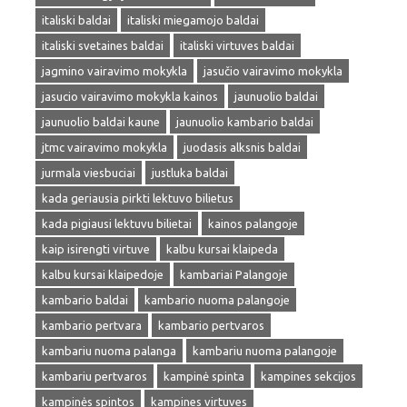
italiski baldai
italiski miegamojo baldai
italiski svetaines baldai
italiski virtuves baldai
jagmino vairavimo mokykla
jasučio vairavimo mokykla
jasucio vairavimo mokykla kainos
jaunuolio baldai
jaunuolio baldai kaune
jaunuolio kambario baldai
jtmc vairavimo mokykla
juodasis alksnis baldai
jurmala viesbuciai
justluka baldai
kada geriausia pirkti lektuvo bilietus
kada pigiausi lektuvu bilietai
kainos palangoje
kaip isirengti virtuve
kalbu kursai klaipeda
kalbu kursai klaipedoje
kambariai Palangoje
kambario baldai
kambario nuoma palangoje
kambario pertvara
kambario pertvaros
kambariu nuoma palanga
kambariu nuoma palangoje
kambariu pertvaros
kampinė spinta
kampines sekcijos
kampinės spintos
kampines virtuves