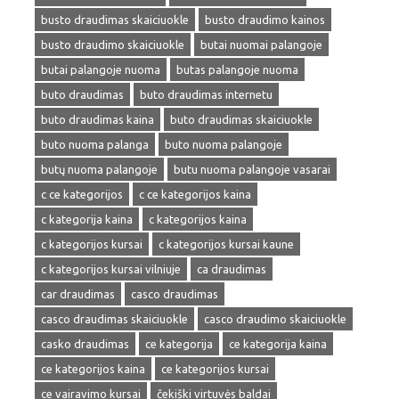
busto draudimas skaiciuokle
busto draudimo kainos
busto draudimo skaiciuokle
butai nuomai palangoje
butai palangoje nuoma
butas palangoje nuoma
buto draudimas
buto draudimas internetu
buto draudimas kaina
buto draudimas skaiciuokle
buto nuoma palanga
buto nuoma palangoje
butų nuoma palangoje
butu nuoma palangoje vasarai
c ce kategorijos
c ce kategorijos kaina
c kategorija kaina
c kategorijos kaina
c kategorijos kursai
c kategorijos kursai kaune
c kategorijos kursai vilniuje
ca draudimas
car draudimas
casco draudimas
casco draudimas skaiciuokle
casco draudimo skaiciuokle
casko draudimas
ce kategorija
ce kategorija kaina
ce kategorijos kaina
ce kategorijos kursai
ce vairavimo kursai
čekiški virtuvės baldai