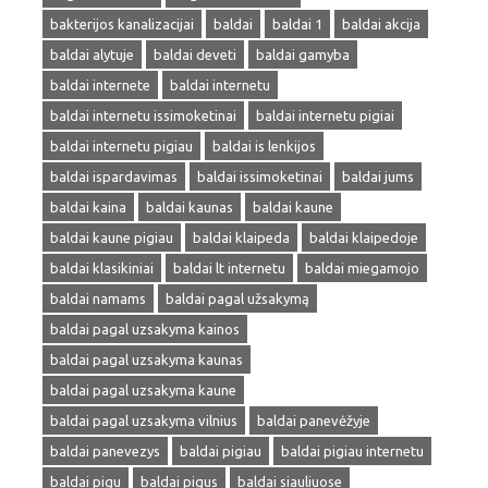
bakterijos kanalizacijai
baldai
baldai 1
baldai akcija
baldai alytuje
baldai deveti
baldai gamyba
baldai internete
baldai internetu
baldai internetu issimoketinai
baldai internetu pigiai
baldai internetu pigiau
baldai is lenkijos
baldai ispardavimas
baldai issimoketinai
baldai jums
baldai kaina
baldai kaunas
baldai kaune
baldai kaune pigiau
baldai klaipeda
baldai klaipedoje
baldai klasikiniai
baldai lt internetu
baldai miegamojo
baldai namams
baldai pagal užsakymą
baldai pagal uzsakyma kainos
baldai pagal uzsakyma kaunas
baldai pagal uzsakyma kaune
baldai pagal uzsakyma vilnius
baldai panevėžyje
baldai panevezys
baldai pigiau
baldai pigiau internetu
baldai pigu
baldai pigus
baldai siauliuose