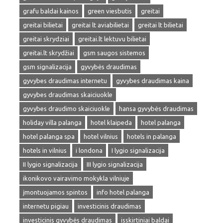
grafu baldai kainos
green viesbutis
greitai
greitai bilietai
greitai lt aviabilietai
greitai lt bilietai
greitai skrydziai
greitai.lt lektuvu bilietai
greitai.lt skrydžiai
gsm saugos sistemos
gsm signalizacija
gyvybės draudimas
gyvybes draudimas internetu
gyvybes draudimas kaina
gyvybes draudimas skaiciuokle
gyvybes draudimo skaiciuokle
hansa gyvybės draudimas
holiday villa palanga
hotel klaipeda
hotel palanga
hotel palanga spa
hotel vilnius
hotels in palanga
hotels in vilnius
i londona
I lygio signalizacija
II lygio signalizacija
III lygio signalizacija
ikonikovo vairavimo mokykla vilniuje
įmontuojamos spintos
info hotel palanga
internetu pigiau
investicinis draudimas
investicinis gyvybės draudimas
isskirtiniai baldai