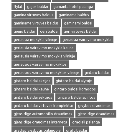
flylal
gajos baldai
gamanta hotel palanga
gamina virtuves baldus
gaminame baldus
gaminame virtuves baldus
gaminami baldai
genio baldai
geri baldai
geri virtuves baldai
geriausia mokykla vilniuje
geriausia vairavimo mokykla
geriausia vairavimo mokykla kaune
geriausia vairavimo mokykla vilniuje
geriausios vairavimo mokyklos
geriausios vairavimo mokyklos vilniuje
gintaro baldai
gintaro baldai akcijos
gintaro baldai alytuje
gintaro baldai kaune
gintaro baldai komodos
gintaro baldai sekcijos
gintaro baldai spintos
gintaro baldai virtuves komplektai
givybes draudimas
gjensidige automobilio draudimas
gjensidige draudimas
gjensidige draudimas internetu
gradiali palanga
gradiali viesbutis palangoje
grafų baldai