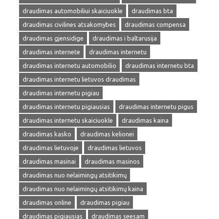
draudimas automobiliui skaiciuokle
draudimas bta
draudimas civilines atsakomybes
draudimas compensa
draudimas gjensidige
draudimas i baltarusija
draudimas internete
draudimas internetu
draudimas internetu automobilio
draudimas internetu bta
draudimas internetu lietuvos draudimas
draudimas internetu pigiau
draudimas internetu pigiausias
draudimas internetu pigus
draudimas internetu skaiciuokle
draudimas kaina
draudimas kasko
draudimas kelionei
draudimas lietuvoje
draudimas lietuvos
draudimas masinai
draudimas masinos
draudimas nuo nelaimingų atsitikimų
draudimas nuo nelaimingų atsitikimų kaina
draudimas online
draudimas pigiau
draudimas pigiausias
draudimas seesam