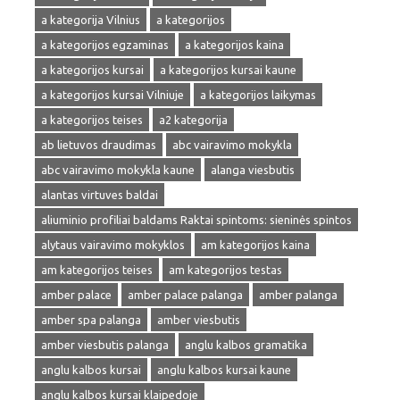
a kategorija Vilnius
a kategorijos
a kategorijos egzaminas
a kategorijos kaina
a kategorijos kursai
a kategorijos kursai kaune
a kategorijos kursai Vilniuje
a kategorijos laikymas
a kategorijos teises
a2 kategorija
ab lietuvos draudimas
abc vairavimo mokykla
abc vairavimo mokykla kaune
alanga viesbutis
alantas virtuves baldai
aliuminio profiliai baldams Raktai spintoms: sieninės spintos
alytaus vairavimo mokyklos
am kategorijos kaina
am kategorijos teises
am kategorijos testas
amber palace
amber palace palanga
amber palanga
amber spa palanga
amber viesbutis
amber viesbutis palanga
anglu kalbos gramatika
anglu kalbos kursai
anglu kalbos kursai kaune
anglu kalbos kursai klaipedoje