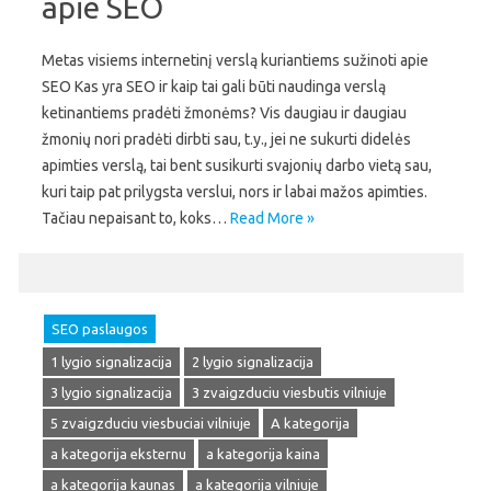
apie SEO
Metas visiems internetinį verslą kuriantiems sužinoti apie
SEO Kas yra SEO ir kaip tai gali būti naudinga verslą
ketinantiems pradėti žmonėms? Vis daugiau ir daugiau
žmonių nori pradėti dirbti sau, t.y., jei ne sukurti didelės
apimties verslą, tai bent susikurti svajonių darbo vietą sau,
kuri taip pat prilygsta verslui, nors ir labai mažos apimties.
Tačiau nepaisant to, koks…
Read More »
SEO paslaugos
1 lygio signalizacija
2 lygio signalizacija
3 lygio signalizacija
3 zvaigzduciu viesbutis vilniuje
5 zvaigzduciu viesbuciai vilniuje
A kategorija
a kategorija eksternu
a kategorija kaina
a kategorija kaunas
a kategorija vilniuje