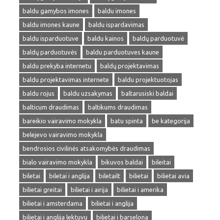
baldu gamybos imones
baldu imones
baldu imones kaune
baldu ispardavimas
baldu isparduotuve
baldu kainos
baldų parduotuvė
baldų parduotuvės
baldu parduotuves kaune
baldu prekyba internetu
baldų projektavimas
baldu projektavimas internete
baldu projektuotojas
baldu rojus
baldu uzsakymas
baltarusiski baldai
balticum draudimas
baltikums draudimas
bareikio vairavimo mokykla
batu spinta
be kategorija
belejevo vairavimo mokykla
bendrosios civilinės atsakomybės draudimas
bialo vairavimo mokykla
bikuvos baldai
bileitai
biletai
biletai i anglija
biletailt
bilietai
bilietai avia
bilietai greitai
bilietai i airija
bilietai i amerika
bilietai i amsterdama
bilietai i anglija
bilietai i anglija lektuvu
bilietai i barselona