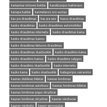
kampiniai virtuves baldai
kanalizacijos bakterijos
kanapa baldai
karmelavos oro uostas
kas yra draudimas
kas yra seo
kasco draudimas
kasko draudimas
kasko draudimas automobiliui
kasko draudimas internetu
kasko draudimas kaina
kasko draudimas kainos
kasko draudimas lietuvos draudimas
kasko draudimas skaičiuoklė
kasko draudimo kaina
kasko draudimo kainos
kasko draudimo salygos
kasko draudimo skaičiuoklė
kasko internetu
kasko kaina
kasko skaičiuoklė
kategorijos vairavimo
kaunas dublinas bilietai
kaunas londonas
kaunas londonas autobusu
kaunas londonas bilietai
kaunas londonas pigus skrydziai
kaunas londonas skrydziai
kaunas viesbuciai
kaunas viesbutis
kauno aerouostas