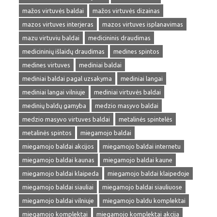
mažos virtuvės baldai
mažos virtuvės dizainas
mazos virtuves interjeras
mazos virtuves isplanavimas
mazu virtuviu baldai
medicininis draudimas
medicininių išlaidų draudimas
medines spintos
medines virtuves
mediniai baldai
mediniai baldai pagal uzsakyma
mediniai langai
mediniai langai vilniuje
mediniai virtuvės baldai
medinių baldų gamyba
medzio masyvo baldai
medzio masyvo virtuves baldai
metalinės spintelės
metalinės spintos
miegamojo baldai
miegamojo baldai akcijos
miegamojo baldai internetu
miegamojo baldai kaunas
miegamojo baldai kaune
miegamojo baldai klaipeda
miegamojo baldai klaipedoje
miegamojo baldai siauliai
miegamojo baldai siauliuose
miegamojo baldai vilniuje
miegamojo baldu komplektai
miegamojo komplektai
miegamojo komplektai akcija