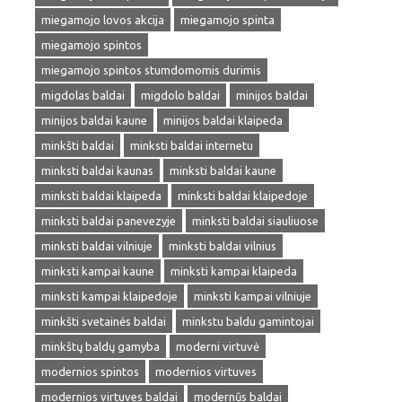
miegamojo lovos akcija
miegamojo spinta
miegamojo spintos
miegamojo spintos stumdomomis durimis
migdolas baldai
migdolo baldai
minijos baldai
minijos baldai kaune
minijos baldai klaipeda
minkšti baldai
minksti baldai internetu
minksti baldai kaunas
minksti baldai kaune
minksti baldai klaipeda
minksti baldai klaipedoje
minksti baldai panevezyje
minksti baldai siauliuose
minksti baldai vilniuje
minksti baldai vilnius
minksti kampai kaune
minksti kampai klaipeda
minksti kampai klaipedoje
minksti kampai vilniuje
minkšti svetainės baldai
minkstu baldu gamintojai
minkštų baldų gamyba
moderni virtuvė
modernios spintos
modernios virtuves
modernios virtuves baldai
modernūs baldai